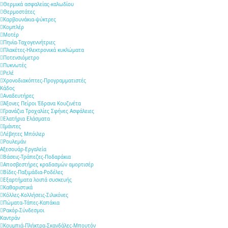
Θερμικά ασφαλείας-καλωδίου
Θερμοστάτες
Καρβουνάκια-ψύκτρες
Κομπλέρ
Μοτέρ
Πηνία-Ταχογεννήτριες
Πλακέτες-Ηλεκτρονικά κυκλώματα
Ποτενσιόμετρο
Πυκνωτές
Ρελέ
Χρονοδιακόπτες-Προγραμματιστές
Κάδος
Αναδευτήρες
Άξονες Πείροι Έδρανα Κουζινέτα
Γρανάζια Τροχαλίες Σφήνες Ασφάλειες
Ελατήρια Ελάσματα
Ιμάντες
Λέβητες Μπόιλερ
Ρουλεμάν
Αξεσουάρ-Εργαλεία
Βάσεις-Τράπεζες-Ποδαράκια
Αποσβεστήρες κραδασμών αμορτισέρ
Βίδες-Παξιμάδια-Ροδέλες
Εξαρτήματα λοιπά συσκευής
Καθαριστικά
Κόλλες-Κολλήσεις-Σιλικόνες
Πώματα-Τάπες-Καπάκια
Ρακόρ-Σύνδεσμοι
Καντράν
Κουμπιά-Πλήκτρα-Σκανδάλες-Μπουτόν