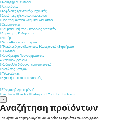
Αισθητήρια-Σένσορες
Αντιστάσεις
Ασφάλειες ηλεκτρικές-μηχανικές
Διακόπτες ηλεκτρικοί και αερίου
Ηλεκτρομάνταλα-Θερμικοί διακόπτες
Θερμοστάτες
Κουμπιά-Πλήκτρα-Σκανδάλες-Μπουτόν
Λαμπτήρες-Καλύμματα
Μοτέρ
Ντουί-Βάσεις λαμπτήρων
Πλακέτες-Χρονοδιακόπτες-Ηλεκτρονικά εξαρτήματα
Πυκνωτές
Χρονόμετρα-Προγραμματιστές
Αξεσουάρ-Εργαλεία
Κρύσταλλα διάφανα προστατευτικά
Μετώπες-Καντράν
Φίλτρα-Σίτες
Εξαρτήματα λοιπά συσκευής
Σύγκριση
0
Αγαπημένα
0
Facebook
Twitter
Instagram
Youtube
Pinterest
×
Αναζήτηση προϊόντων
Ξεκινήστε να πληκτρολογείτε για να δείτε τα προϊόντα που αναζητάτε.