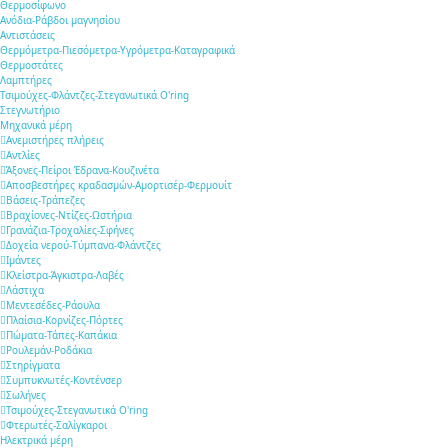
Θερμοσίφωνο
Ανόδια-Ράβδοι μαγνησίου
Αντιστάσεις
Θερμόμετρα-Πιεσόμετρα-Υγρόμετρα-Καταγραφικά
Θερμοστάτες
Λαμπτήρες
Τσιμούχες-Φλάντζες-Στεγανωτικά O'ring
Στεγνωτήριο
Μηχανικά μέρη
Ανεμιστήρες πλήρεις
Αντλίες
Άξονες-Πείροι Έδρανα-Κουζινέτα
Αποσβεστήρες κραδασμών-Αμορτισέρ-Φερμουίτ
Βάσεις-Τράπεζες
Βραχίονες-Ντίζες-Ωστήρια
Γρανάζια-Τροχαλίες-Σφήνες
Δοχεία νερού-Τύμπανα-Φλάντζες
Ιμάντες
Κλείστρα-Άγκιστρα-Λαβές
Λάστιχα
Μεντεσέδες-Ράουλα
Πλαίσια-Κορνίζες-Πόρτες
Πώματα-Τάπες-Καπάκια
Ρουλεμάν-Ροδάκια
Στηρίγματα
Συμπυκνωτές-Κοντένσερ
Σωλήνες
Τσιμούχες-Στεγανωτικά O'ring
Φτερωτές-Σαλίγκαροι
Ηλεκτρικά μέρη