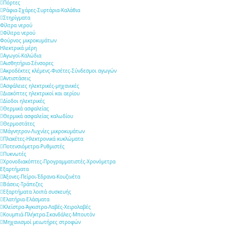
Πόρτες
Ράφια-Σχάρες-Συρτάρια-Καλάθια
Στηρίγματα
Φίλτρα νερού
Φίλτρα νερού
Φούρνος μικροκυμάτων
Ηλεκτρικά μέρη
Αγωγοί-Καλώδια
Αισθητήρια-Σένσορες
Ακροδέκτες κλέμενς-Φισέτες-Σύνδεσμοι αγωγών
Αντιστάσεις
Ασφάλειες ηλεκτρικές-μηχανικές
Διακόπτες ηλεκτρικοί και αερίου
Δίοδοι ηλεκτρικές
Θερμικά ασφαλείας
Θερμικά ασφαλείας καλωδίου
Θερμοστάτες
Μάγνητρον-Λυχνίες μικροκυμάτων
Πλακέτες-Ηλεκτρονικά κυκλώματα
Ποτενσιόμετρα-Ρυθμιστές
Πυκνωτές
Χρονοδιακόπτες-Προγραμματιστές-Χρονόμετρα
Εξαρτήματα
Άξονες-Πείροι-Έδρανα-Κουζινέτα
Βάσεις-Τράπεζες
Εξαρτήματα λοιπά συσκευής
Ελατήρια-Ελάσματα
Κλείστρα-Άγκιστρα-Λαβές-Χειρολαβές
Κουμπιά-Πλήκτρα-Σκανδάλες-Μπουτόν
Μηχανισμοί μειωτήρες στροφών