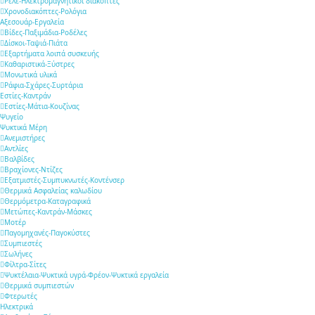
Ρελέ-Ηλεκτρομαγνητικοί διακόπτες
Χρονοδιακόπτες-Ρολόγια
Αξεσουάρ-Εργαλεία
Βίδες-Παξιμάδια-Ροδέλες
Δίσκοι-Ταψιά-Πιάτα
Εξαρτήματα λοιπά συσκευής
Καθαριστικά-Ξύστρες
Μονωτικά υλικά
Ράφια-Σχάρες-Συρτάρια
Εστίες-Καντράν
Εστίες-Μάτια-Κουζίνας
Ψυγείο
Ψυκτικά Μέρη
Ανεμιστήρες
Αντλίες
Βαλβίδες
Βραχίονες-Ντίζες
Εξατμιστές-Συμπυκνωτές-Κοντένσερ
Θερμικά Ασφαλείας καλωδίου
Θερμόμετρα-Καταγραφικά
Μετώπες-Καντράν-Μάσκες
Μοτέρ
Παγομηχανές-Παγοκύστες
Συμπιεστές
Σωλήνες
Φίλτρα-Σίτες
Ψυκτέλαια-Ψυκτικά υγρά-Φρέον-Ψυκτικά εργαλεία
Θερμικά συμπιεστών
Φτερωτές
Ηλεκτρικά