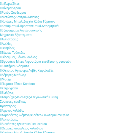
Φίλτρα-Σίτες
Φίλτρα νερού
Ρακόρ-Σύνδεσμοι
Μετώπες-Καντράν-Μάσκες
Κανάτες-Μπωλ-Δοχεία-Κάδοι-Τύμπανα
Καθαριστικά-Προστατευτικά-Αποσμητικά
Εξαρτήματα λοιπά συσκευής
Μηχανικά Εξαρτήματα
Αντιστάσεις
Αντλίες
Βαλβίδες
Βάσεις-Τράπεζες
Βίδες-Παξιμάδια-Ροδέλες
Βρυσάκια-Μπεκ-Ακροστόμια εκτόξευσης ρευστών
Ελατήρια-Ελάσματα
Κλείστρα-Άγκιστρα-Λαβές-Χειρολαβές
Λέβητες-Μπόιλερ
Μοτέρ
Πώματα-Τάπες-Καπάκια
Στηρίγματα
Σωλήνες
Τσιμούχες-Φλάντζες-Στεγανωτικά O'ring
Συσκευές κουζίνας
Βραστήρας
Αγωγοί-Καλώδια
Ακροδέκτες κλέμενς-Φισέτες-Σύνδεσμοι αγωγών
Αντιστάσεις
Διακόπτες ηλεκτρικοί και αερίου
Θερμικά ασφαλείας καλωδίου
Κανάτες-Μπωλ-Δοχεία-Κάδοι-Τύμπανα