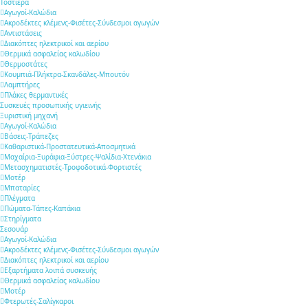
Τοστιέρα
Αγωγοί-Καλώδια
Ακροδέκτες κλέμενς-Φισέτες-Σύνδεσμοι αγωγών
Αντιστάσεις
Διακόπτες ηλεκτρικοί και αερίου
Θερμικά ασφαλείας καλωδίου
Θερμοστάτες
Κουμπιά-Πλήκτρα-Σκανδάλες-Μπουτόν
Λαμπτήρες
Πλάκες θερμαντικές
Συσκευές προσωπικής υγιεινής
Ξυριστική μηχανή
Αγωγοί-Καλώδια
Βάσεις-Τράπεζες
Καθαριστικά-Προστατευτικά-Αποσμητικά
Μαχαίρια-Ξυράφια-Ξύστρες-Ψαλίδια-Χτενάκια
Μετασχηματιστές-Τροφοδοτικά-Φορτιστές
Μοτέρ
Μπαταρίες
Πλέγματα
Πώματα-Τάπες-Καπάκια
Στηρίγματα
Σεσουάρ
Αγωγοί-Καλώδια
Ακροδέκτες κλέμενς-Φισέτες-Σύνδεσμοι αγωγών
Διακόπτες ηλεκτρικοί και αερίου
Εξαρτήματα λοιπά συσκευής
Θερμικά ασφαλείας καλωδίου
Μοτέρ
Φτερωτές-Σαλίγκαροι