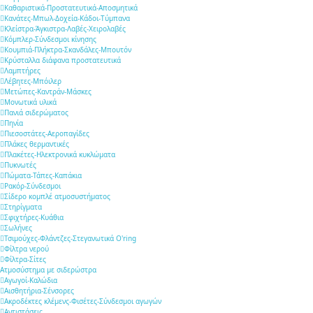
Καθαριστικά-Προστατευτικά-Αποσμητικά
Κανάτες-Μπωλ-Δοχεία-Κάδοι-Τύμπανα
Κλείστρα-Άγκιστρα-Λαβές-Χειρολαβές
Κόμπλερ-Σύνδεσμοι κίνησης
Κουμπιά-Πλήκτρα-Σκανδάλες-Μπουτόν
Κρύσταλλα διάφανα προστατευτικά
Λαμπτήρες
Λέβητες-Μπόιλερ
Μετώπες-Καντράν-Μάσκες
Μονωτικά υλικά
Πανιά σιδερώματος
Πηνία
Πιεσοστάτες-Αεροπαγίδες
Πλάκες θερμαντικές
Πλακέτες-Ηλεκτρονικά κυκλώματα
Πυκνωτές
Πώματα-Τάπες-Καπάκια
Ρακόρ-Σύνδεσμοι
Σίδερο κομπλέ ατμοσυστήματος
Στηρίγματα
Σφιχτήρες-Κυάθια
Σωλήνες
Τσιμούχες-Φλάντζες-Στεγανωτικά O'ring
Φίλτρα νερού
Φίλτρα-Σίτες
Ατμοσύστημα με σιδερώστρα
Αγωγοί-Καλώδια
Αισθητήρια-Σένσορες
Ακροδέκτες κλέμενς-Φισέτες-Σύνδεσμοι αγωγών
Αντιστάσεις