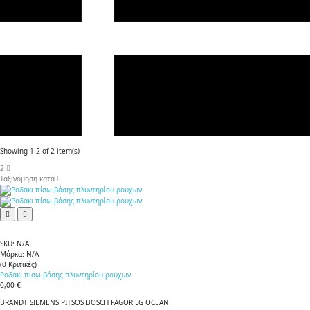
Showing 1-2 of 2 item(s)
2
Ταξινόμηση κατά
SKU:
N/A
Μάρκα:
N/A
(
0
Κριτικές
)
Ροδάκι πίσω βάσης πλυντηρίου ρούχων
0,00 €
BRANDT SIEMENS PITSOS BOSCH FAGOR LG OCEAN