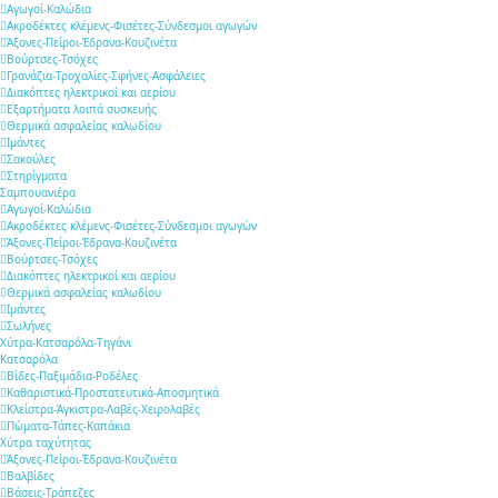
Αγωγοί-Καλώδια
Ακροδέκτες κλέμενς-Φισέτες-Σύνδεσμοι αγωγών
Άξονες-Πείροι-Έδρανα-Κουζινέτα
Βούρτσες-Τσόχες
Γρανάζια-Τροχαλίες-Σφήνες-Ασφάλειες
Διακόπτες ηλεκτρικοί και αερίου
Εξαρτήματα λοιπά συσκευής
Θερμικά ασφαλείας καλωδίου
Ιμάντες
Σακούλες
Στηρίγματα
Σαμπουανιέρα
Αγωγοί-Καλώδια
Ακροδέκτες κλέμενς-Φισέτες-Σύνδεσμοι αγωγών
Άξονες-Πείροι-Έδρανα-Κουζινέτα
Βούρτσες-Τσόχες
Διακόπτες ηλεκτρικοί και αερίου
Θερμικά ασφαλείας καλωδίου
Ιμάντες
Σωλήνες
Χύτρα-Κατσαρόλα-Τηγάνι
Κατσαρόλα
Βίδες-Παξιμάδια-Ροδέλες
Καθαριστικά-Προστατευτικά-Αποσμητικά
Κλείστρα-Άγκιστρα-Λαβές-Χειρολαβές
Πώματα-Τάπες-Καπάκια
Χύτρα ταχύτητας
Άξονες-Πείροι-Έδρανα-Κουζινέτα
Βαλβίδες
Βάσεις-Τράπεζες