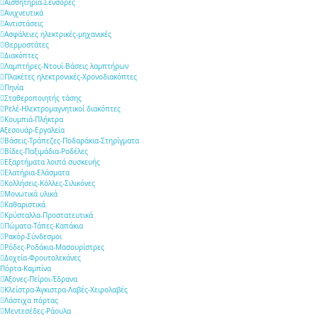
Αισθητήρια-Σένσορες
Aνιχνευτικά
Αντιστάσεις
Ασφάλειες ηλεκτρικές-μηχανικές
Θερμοστάτες
Διακόπτες
Λαμπτήρες-Ντουί-Βάσεις λαμπτήρων
Πλακέτες ηλεκτρονικές-Χρονοδιακόπτες
Πηνία
Σταθεροποιητής τάσης
Ρελέ-Ηλεκτρομαγνητικοί διακόπτες
Κουμπιά-Πλήκτρα
Αξεσουάρ-Εργαλεία
Βάσεις-Τράπεζες-Ποδαράκια-Στηρίγματα
Βίδες-Παξιμάδια-Ροδέλες
Εξαρτήματα λοιπά συσκευής
Ελατήρια-Ελάσματα
Κολλήσεις-Κόλλες-Σιλικόνες
Μονωτικά υλικά
Καθαριστικά
Κρύσταλλα-Προστατευτικά
Πώματα-Τάπες-Καπάκια
Ρακόρ-Σύνδεσμοι
Ρόδες-Ροδάκια-Μασουρίστρες
Δοχεία-Φρουτολεκάνες
Πόρτα-Καμπίνα
Άξονες-Πείροι-Έδρανα
Κλείστρα-Άγκιστρα-Λαβές-Χειρολαβές
Λάστιχα πόρτας
Μεντεσέδες-Ράουλα