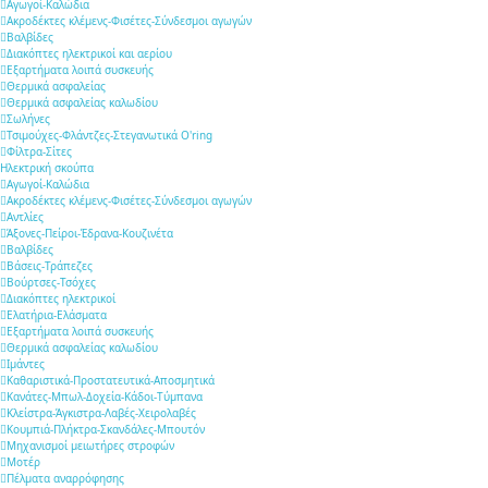
Αγωγοί-Καλώδια
Ακροδέκτες κλέμενς-Φισέτες-Σύνδεσμοι αγωγών
Βαλβίδες
Διακόπτες ηλεκτρικοί και αερίου
Εξαρτήματα λοιπά συσκευής
Θερμικά ασφαλείας
Θερμικά ασφαλείας καλωδίου
Σωλήνες
Τσιμούχες-Φλάντζες-Στεγανωτικά O'ring
Φίλτρα-Σίτες
Ηλεκτρική σκούπα
Αγωγοί-Καλώδια
Ακροδέκτες κλέμενς-Φισέτες-Σύνδεσμοι αγωγών
Αντλίες
Άξονες-Πείροι-Έδρανα-Κουζινέτα
Βαλβίδες
Βάσεις-Τράπεζες
Βούρτσες-Τσόχες
Διακόπτες ηλεκτρικοί
Ελατήρια-Ελάσματα
Εξαρτήματα λοιπά συσκευής
Θερμικά ασφαλείας καλωδίου
Ιμάντες
Καθαριστικά-Προστατευτικά-Αποσμητικά
Κανάτες-Μπωλ-Δοχεία-Κάδοι-Τύμπανα
Κλείστρα-Άγκιστρα-Λαβές-Χειρολαβές
Κουμπιά-Πλήκτρα-Σκανδάλες-Μπουτόν
Μηχανισμοί μειωτήρες στροφών
Μοτέρ
Πέλματα αναρρόφησης