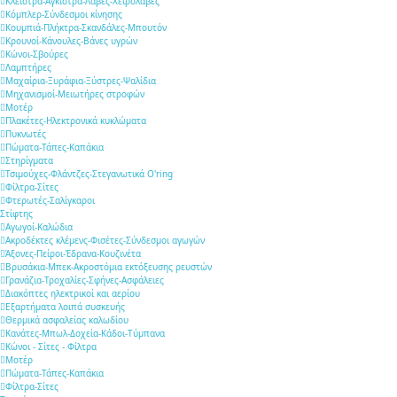
Κλείστρα-Άγκιστρα-Λαβές-Χειρολαβές
Κόμπλερ-Σύνδεσμοι κίνησης
Κουμπιά-Πλήκτρα-Σκανδάλες-Μπουτόν
Κρουνοί-Κάνουλες-Βάνες υγρών
Κώνοι-Σβούρες
Λαμπτήρες
Μαχαίρια-Ξυράφια-Ξύστρες-Ψαλίδια
Μηχανισμοί-Μειωτήρες στροφών
Μοτέρ
Πλακέτες-Ηλεκτρονικά κυκλώματα
Πυκνωτές
Πώματα-Τάπες-Καπάκια
Στηρίγματα
Τσιμούχες-Φλάντζες-Στεγανωτικά O'ring
Φίλτρα-Σίτες
Φτερωτές-Σαλίγκαροι
Στίφτης
Αγωγοί-Καλώδια
Ακροδέκτες κλέμενς-Φισέτες-Σύνδεσμοι αγωγών
Άξονες-Πείροι-Έδρανα-Κουζινέτα
Βρυσάκια-Μπεκ-Ακροστόμια εκτόξευσης ρευστών
Γρανάζια-Τροχαλίες-Σφήνες-Ασφάλειες
Διακόπτες ηλεκτρικοί και αερίου
Εξαρτήματα λοιπά συσκευής
Θερμικά ασφαλείας καλωδίου
Κανάτες-Μπωλ-Δοχεία-Κάδοι-Τύμπανα
Κώνοι - Σίτες - Φίλτρα
Μοτέρ
Πώματα-Τάπες-Καπάκια
Φίλτρα-Σίτες