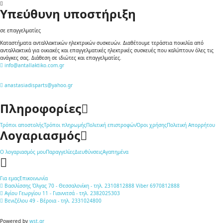
Υπεύθυνη υποστήριξη
σε επαγγελματίες
Καταστήματα ανταλλακτικών ηλεκτρικών συσκευών. Διαθέτουμε τεράστια ποικιλία από
ανταλλακτικά για οικιακές και επαγγελματικές ηλεκτρικές συσκευές που καλύπτουν όλες τις
ανάγκες σας. Διάθεση σε ιδιώτες και επαγγελματίες.
info@antallaktiko.com.gr
anastasiadisparts@yahoo.gr
Πληροφορίες
Τρόποι αποστολής
Τρόποι πληρωμής
Πολιτική επιστροφών
Όροι χρήσης
Πολιτική Απορρήτου
Λογαριασμός
Ο λογαριασμός μου
Παραγγελίες
Διευθύνσεις
Αγαπημένα
Για εμας
Επικοινωνία
Βασιλίσσης Όλγας 70 - Θεσσαλονίκη - τηλ. 2310812888 Viber 6970812888
Αγίου Γεωργίου 11 - Γιαννιτσά - τηλ. 2382025303
Βενιζέλου 49 - Βέροια - τηλ. 2331024800
Powered by
wst.gr