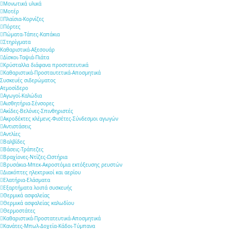
Μονωτικά υλικά
Μοτέρ
Πλαίσια-Κορνίζες
Πόρτες
Πώματα-Τάπες-Καπάκια
Στηρίγματα
Καθαριστικά-Αξεσουάρ
Δίσκοι-Ταψιά-Πιάτα
Κρύσταλλα διάφανα προστατευτικά
Καθαριστικά-Προσταυτετικά-Αποσμητικά
Συσκευές σιδερώματος
Ατμοσίδερο
Αγωγοί-Καλώδια
Αισθητήρια-Σένσορες
Ακίδες-Βελόνες-Σπινθηριστές
Ακροδέκτες κλέμενς-Φισέτες-Σύνδεσμοι αγωγών
Αντιστάσεις
Αντλίες
Βαλβίδες
Βάσεις-Τράπεζες
Βραχίονες-Ντίζες-Ωστήρια
Βρυσάκια-Μπεκ-Ακροστόμια εκτόξευσης ρευστών
Διακόπτες ηλεκτρικοί και αερίου
Ελατήρια-Ελάσματα
Εξαρτήματα λοιπά συσκευής
Θερμικά ασφαλείας
Θερμικά ασφαλείας καλωδίου
Θερμοστάτες
Καθαριστικά-Προστατευτικά-Αποσμητικά
Κανάτες-Μπωλ-Δοχεία-Κάδοι-Τύμπανα