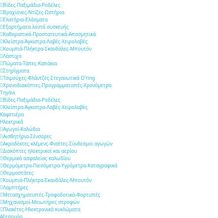
Βίδες-Παξιμάδια-Ροδέλες
Βραχίονες-Ντίζες-Ωστήρια
Ελατήρια-Ελάσματα
Εξαρτήματα λοιπά συσκευής
Καθαριστικά-Προστατευτικά-Αποσμητικά
Κλείστρα-Άγκιστρα-Λαβές-Χειρολαβές
Κουμπιά-Πλήκτρα-Σκανδάλες-Μπουτόν
Λάστιχα
Πώματα-Τάπες-Καπάκια
Στηρίγματα
Τσιμούχες-Φλάντζες-Στεγανωτικά O'ring
Χρονοδιακόπτες-Προγραμματιστές-Χρονόμετρα
Τηγάνι
Βίδες-Παξιμάδια-Ροδέλες
Κλείστρα-Άγκιστρα-Λαβές-Χειρολαβές
Καφετιέρα
Ηλεκτρικά
Αγωγοί-Καλώδια
Αισθητήρια-Σένσορες
Ακροδέκτες κλέμενς-Φισέτες-Σύνδεσμοι αγωγών
Διακόπτες ηλεκτρικοί και αερίου
Θερμικά ασφαλείας καλωδίου
Θερμόμετρα-Πιεσόμετρα-Υγρόμετρα-Καταγραφικά
Θερμοστάτες
Κουμπιά-Πλήκτρα-Σκανδάλες-Μπουτόν
Λαμπτήρες
Μετασχηματιστές-Τροφοδοτικά-Φορτιστές
Μηχανισμοί-Μειωτήρες στροφών
Πλακέτες-Ηλεκτρονικά κυκλώματα
Αξεσουάρ