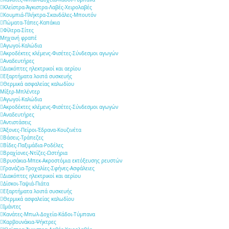
Κλείστρα-Άγκιστρα-Λαβές-Χειρολαβές
Κουμπιά-Πλήκτρα-Σκανδάλες-Μπουτόν
Πώματα-Τάπες-Καπάκια
Φίλτρα-Σίτες
Μηχανή φραπέ
Αγωγοί-Καλώδια
Ακροδέκτες κλέμενς-Φισέτες-Σύνδεσμοι αγωγών
Αναδευτήρες
Διακόπτες ηλεκτρικοί και αερίου
Εξαρτήματα λοιπά συσκευής
Θερμικά ασφαλείας καλωδίου
Μίξερ-Μπλέντερ
Αγωγοί-Καλώδια
Ακροδέκτες κλέμενς-Φισέτες-Σύνδεσμοι αγωγών
Αναδευτήρες
Αντιστάσεις
Άξονες-Πείροι-Έδρανα-Κουζινέτα
Βάσεις-Τράπεζες
Βίδες-Παξιμάδια-Ροδέλες
Βραχίονες-Ντίζες-Ωστήρια
Βρυσάκια-Μπεκ-Ακροστόμια εκτόξευσης ρευστών
Γρανάζια-Τροχαλίες-Σφήνες-Ασφάλειες
Διακόπτες ηλεκτρικοί και αερίου
Δίσκοι-Ταψιά-Πιάτα
Εξαρτήματα λοιπά συσκευής
Θερμικά ασφαλείας καλωδίου
Ιμάντες
Κανάτες-Μπωλ-Δοχεία-Κάδοι-Τύμπανα
Καρβουνάκια-Ψήκτρες