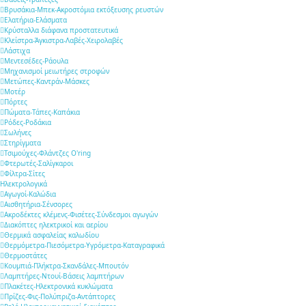
Βρυσάκια-Μπεκ-Ακροστόμια εκτόξευσης ρευστών
Ελατήρια-Ελάσματα
Κρύσταλλα διάφανα προστατευτικά
Κλείστρα-Άγκιστρα-Λαβές-Χειρολαβές
Λάστιχα
Μεντεσέδες-Ράουλα
Μηχανισμοί μειωτήρες στροφών
Μετώπες-Καντράν-Μάσκες
Μοτέρ
Πόρτες
Πώματα-Τάπες-Καπάκια
Ρόδες-Ροδάκια
Σωλήνες
Στηρίγματα
Τσιμούχες-Φλάντζες O'ring
Φτερωτές-Σαλίγκαροι
Φίλτρα-Σίτες
Ηλεκτρολογικά
Αγωγοί-Καλώδια
Αισθητήρια-Σένσορες
Ακροδέκτες κλέμενς-Φισέτες-Σύνδεσμοι αγωγών
Διακόπτες ηλεκτρικοί και αερίου
Θερμικά ασφαλείας καλωδίου
Θερμόμετρα-Πιεσόμετρα-Υγρόμετρα-Καταγραφικά
Θερμοστάτες
Κουμπιά-Πλήκτρα-Σκανδάλες-Μπουτόν
Λαμπτήρες-Ντουί-Βάσεις λαμπτήρων
Πλακέτες-Ηλεκτρονικά κυκλώματα
Πρίζες-Φις-Πολύπριζα-Αντάπτορες