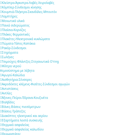
Κλείστρα-Άγκιστρα-Λαβές-Χειρολαβές
Κόμπλερ-Σύνδεσμοι κίνησης
Κουμπιά-Πλήκτρα-Σκανδάλες-Μπουτόν
Λαμπτήρες
Μονωτικά υλικά
Πανιά σιδερώματος
Πλαίσια-Κορνίζες
Πλάκες θερμαντικές
Πλακέτες-Ηλεκτρονικά κυκλώματα
Πώματα-Τάπες-Καπάκια
Ρακόρ-Σύνδεσμοι
Στηρίγματα
Σωλήνες
Τσιμούχες-Φλάντζες-Στεγανωτικά O'ring
Φίλτρα νερού
Ατμοσύστημα με λέβητα
Αγωγοί-Καλώδια
Αισθητήρια-Σένσορες
Ακροδέκτες κλέμενς-Φισέτες-Σύνδεσμοι αγωγών
Αντιστάσεις
Αντλίες
Άξονες-Πείροι-Έδρανα-Κουζινέτα
Βαλβίδες
Βάνες-Βάσεις πιεσόμετρων
Βάσεις-Τράπεζες
Διακόπτες ηλεκτρικοί και αερίου
Εξαρτήματα λοιπά συσκευής
Θερμικά ασφαλείας
Θερμικά ασφαλείας καλωδίου
Θερμοστάτες