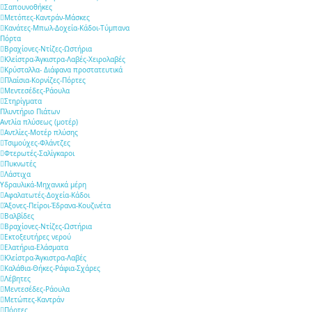
Σαπουνοθήκες
Μετόπες-Καντράν-Μάσκες
Κανάτες-Μπωλ-Δοχεία-Κάδοι-Τύμπανα
Πόρτα
Βραχίονες-Ντίζες-Ωστήρια
Κλείστρα-Άγκιστρα-Λαβές-Χειρολαβές
Κρύσταλλα- Διάφανα προστατευτικά
Πλαίσια-Κορνίζες-Πόρτες
Μεντεσέδες-Ράουλα
Στηρίγματα
Πλυντήριο Πιάτων
Αντλία πλύσεως (μοτέρ)
Αντλίες-Μοτέρ πλύσης
Τσιμούχες-Φλάντζες
Φτερωτές-Σαλίγκαροι
Πυκνωτές
Λάστιχα
Υδραυλικά-Mηχανικά μέρη
Αφαλατωτές-Δοχεία-Κάδοι
Άξονες-Πείροι-Έδρανα-Κουζινέτα
Βαλβίδες
Βραχίονες-Ντίζες-Ωστήρια
Εκτοξευτήρες νερού
Ελατήρια-Ελάσματα
Κλείστρα-Άγκιστρα-Λαβές
Καλάθια-Θήκες-Ράφια-Σχάρες
Λέβητες
Μεντεσέδες-Ράουλα
Μετώπες-Καντράν
Πόρτες