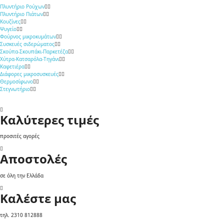
Πλυντήριο Ρούχων
Πλυντήριο Πιάτων
Κουζίνες
Ψυγείο
Φούρνος μικροκυμάτων
Συσκευές σιδερώματος
Σκούπα-Σκουπάκι-Παρκετέζα
Χύτρα-Κατσαρόλα-Τηγάνι
Καφετιέρα
Διάφορες μικροσυσκευές
Θερμοσίφωνο
Στεγνωτήριο
Καλύτερες τιμές
προσιτές αγορές
Αποστολές
σε όλη την Ελλάδα
Καλέστε μας
τηλ. 2310 812888