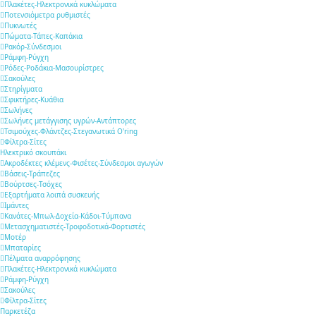
Πλακέτες-Ηλεκτρονικά κυκλώματα
Ποτενσιόμετρα ρυθμιστές
Πυκνωτές
Πώματα-Τάπες-Καπάκια
Ρακόρ-Σύνδεσμοι
Ράμφη-Ρύγχη
Ρόδες-Ροδάκια-Μασουρίστρες
Σακούλες
Στηρίγματα
Σφικτήρες-Κυάθια
Σωλήνες
Σωλήνες μετάγγισης υγρών-Αντάπτορες
Τσιμούχες-Φλάντζες-Στεγανωτικά O'ring
Φίλτρα-Σίτες
Ηλεκτρικό σκουπάκι
Ακροδέκτες κλέμενς-Φισέτες-Σύνδεσμοι αγωγών
Βάσεις-Τράπεζες
Βούρτσες-Τσόχες
Εξαρτήματα λοιπά συσκευής
Ιμάντες
Κανάτες-Μπωλ-Δοχεία-Κάδοι-Τύμπανα
Μετασχηματιστές-Τροφοδοτικά-Φορτιστές
Μοτέρ
Μπαταρίες
Πέλματα αναρρόφησης
Πλακέτες-Ηλεκτρονικά κυκλώματα
Ράμφη-Ρύγχη
Σακούλες
Φίλτρα-Σίτες
Παρκετέζα