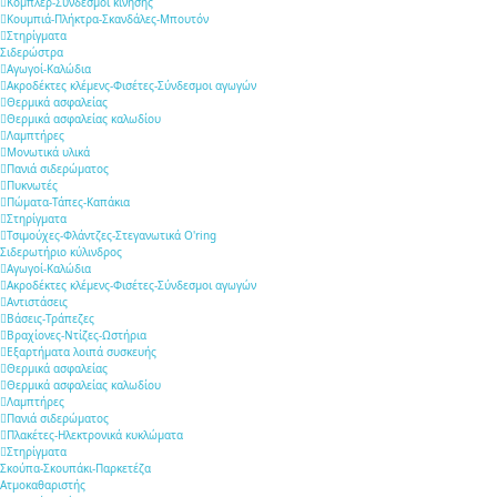
Κόμπλερ-Σύνδεσμοι κίνησης
Κουμπιά-Πλήκτρα-Σκανδάλες-Μπουτόν
Στηρίγματα
Σιδερώστρα
Αγωγοί-Καλώδια
Ακροδέκτες κλέμενς-Φισέτες-Σύνδεσμοι αγωγών
Θερμικά ασφαλείας
Θερμικά ασφαλείας καλωδίου
Λαμπτήρες
Μονωτικά υλικά
Πανιά σιδερώματος
Πυκνωτές
Πώματα-Τάπες-Καπάκια
Στηρίγματα
Τσιμούχες-Φλάντζες-Στεγανωτικά O'ring
Σιδερωτήριο κύλινδρος
Αγωγοί-Καλώδια
Ακροδέκτες κλέμενς-Φισέτες-Σύνδεσμοι αγωγών
Αντιστάσεις
Βάσεις-Τράπεζες
Βραχίονες-Ντίζες-Ωστήρια
Εξαρτήματα λοιπά συσκευής
Θερμικά ασφαλείας
Θερμικά ασφαλείας καλωδίου
Λαμπτήρες
Πανιά σιδερώματος
Πλακέτες-Ηλεκτρονικά κυκλώματα
Στηρίγματα
Σκούπα-Σκουπάκι-Παρκετέζα
Ατμοκαθαριστής