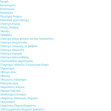
Προφίλ
Καταστήματα
Επικοινωνία
Κατηγορίες
Πλυντήριο Ρούχων
Υδραυλικά μέρη-Λάστιχα
Λάστιχα πόρτας
Ρόδες Ροδάκια
Αντλίες
Βαλβίδες
Λάστιχα κάδου φίλτρου αντλίας πρεσοστάτη
Λάστιχα αποχέτευσης
Λάστιχα εισαγωγής με βαλβίδα
Λάστιχα εξαέρωσης
Λάστιχα παροχής
Λάστιχα σαπουνοθήκης
Πιεσσοστάτες Αεροπαγίδες
Τσιμούχες Φλάντζες Στεγανωτικά Origin
Σφιγκτήρες
Φίλτρα σίτες
Φλοτέρ
Φτερωτές-Σαλίγκαροι
Ηλεκτρικά μέρη
Ακροδέκτες Κλέμενς
Αγωγοί-Καλώδια
Αισθητήρια-Σένσορες
Ασφάλειες-Ηλεκτρικές Μηχανές
Αντιστάσεις
Διακόπτες-Πληκτροδιακόπτες
Ηλεκτρομάνταλα-Θερμικοί διακόπτες