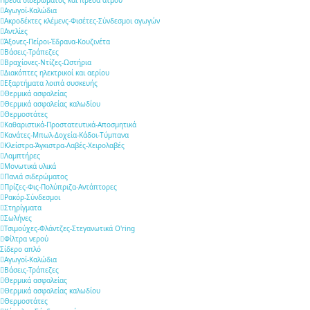
Αγωγοί-Καλώδια
Ακροδέκτες κλέμενς-Φισέτες-Σύνδεσμοι αγωγών
Αντλίες
Άξονες-Πείροι-Έδρανα-Κουζινέτα
Βάσεις-Τράπεζες
Βραχίονες-Ντίζες-Ωστήρια
Διακόπτες ηλεκτρικοί και αερίου
Εξαρτήματα λοιπά συσκευής
Θερμικά ασφαλείας
Θερμικά ασφαλείας καλωδίου
Θερμοστάτες
Καθαριστικά-Προστατευτικά-Αποσμητικά
Κανάτες-Μπωλ-Δοχεία-Κάδοι-Τύμπανα
Κλείστρα-Άγκιστρα-Λαβές-Χειρολαβές
Λαμπτήρες
Μονωτικά υλικά
Πανιά σιδερώματος
Πρίζες-Φις-Πολύπριζα-Αντάπτορες
Ρακόρ-Σύνδεσμοι
Στηρίγματα
Σωλήνες
Τσιμούχες-Φλάντζες-Στεγανωτικά O'ring
Φίλτρα νερού
Σίδερο απλό
Αγωγοί-Καλώδια
Βάσεις-Τράπεζες
Θερμικά ασφαλείας
Θερμικά ασφαλείας καλωδίου
Θερμοστάτες