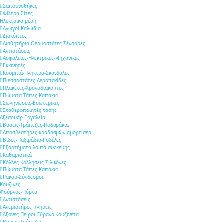
Σαπουνοθήκες
Φίλτρα-Σίτες
Ηλεκτρικά μέρη
Αγωγοί-Καλώδια
Διακόπτες
Αισθητήρια-Θερμοστάτες-Σένσορες
Αντιστάσεις
Ασφάλειες-Ηλεκτρικές-Μηχανικές
Εκκινητές
Κουμπιά-Πλήκτρα-Σκανδάλες
Πιεσσοστάτες-Αεροπαγίδες
Πλακέτες-Χρονοδιακόπτες
Πώματα-Τάπες-Καπάκια
Σωληνώσεις-Εσωτερικές
Σταθεροποιητές τάσης
Αξεσουάρ-Εργαλεία
Βάσεις-Τράπεζες-Ποδαράκια
Αποσβεστήρες κραδασμών αμορτισέρ
Βίδες-Παξιμάδια-Ροδέλες
Εξαρτήματα λοιπά συσκευής
Καθαριστικά
Κόλλες-Κολλήσεις-Σιλικόνες
Πώματα-Τάπες-Καπάκια
Ρακόρ-Σύνδεσμοι
Κουζίνες
Φούρνος-Πόρτα
Αντιστάσεις
Ανεμιστήρες πλήρεις
Άξονες-Πείροι-Έδρανα-Κουζινέτα
Βάσεις-Τράπεζες