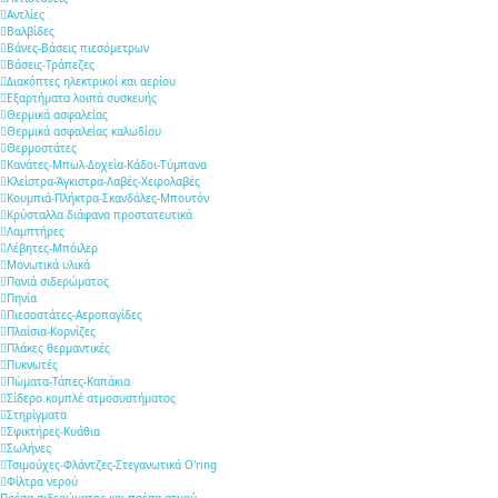
Αντλίες
Βαλβίδες
Βάνες-Βάσεις πιεσόμετρων
Βάσεις-Τράπεζες
Διακόπτες ηλεκτρικοί και αερίου
Εξαρτήματα λοιπά συσκευής
Θερμικά ασφαλείας
Θερμικά ασφαλείας καλωδίου
Θερμοστάτες
Κανάτες-Μπωλ-Δοχεία-Κάδοι-Τύμπανα
Κλείστρα-Άγκιστρα-Λαβές-Χειρολαβές
Κουμπιά-Πλήκτρα-Σκανδάλες-Μπουτόν
Κρύσταλλα διάφανα προστατευτικά
Λαμπτήρες
Λέβητες-Μπόιλερ
Μονωτικά υλικά
Πανιά σιδερώματος
Πηνία
Πιεσοστάτες-Αεροπαγίδες
Πλαίσια-Κορνίζες
Πλάκες θερμαντικές
Πυκνωτές
Πώματα-Τάπες-Καπάκια
Σίδερο κομπλέ ατμοσυστήματος
Στηρίγματα
Σφικτήρες-Κυάθια
Σωλήνες
Τσιμούχες-Φλάντζες-Στεγανωτικά O'ring
Φίλτρα νερού
Πρέσα σιδερώματος και πρέσα ατμού