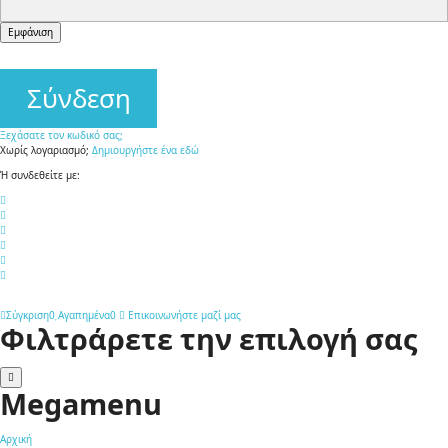
form-
Εμφάνιση
controll
Σύνδεση
Ξεχάσατε τον κωδικό σας;
Χωρίς λογαριασμό;
Δημιουργήστε ένα εδώ
Ή συνδεθείτε με:
Σύγκριση
0
Αγαπημένα
0
Επικοινωνήστε μαζί μας
Φιλτράρετε την επιλογή σας
Megamenu
Αρχική