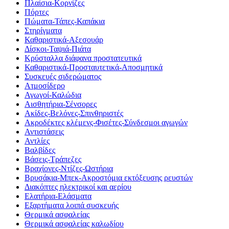
Πλαίσια-Κορνίζες
Πόρτες
Πώματα-Τάπες-Καπάκια
Στηρίγματα
Καθαριστικά-Αξεσουάρ
Δίσκοι-Ταψιά-Πιάτα
Κρύσταλλα διάφανα προστατευτικά
Καθαριστικά-Προσταυτετικά-Αποσμητικά
Συσκευές σιδερώματος
Ατμοσίδερο
Αγωγοί-Καλώδια
Αισθητήρια-Σένσορες
Ακίδες-Βελόνες-Σπινθηριστές
Ακροδέκτες κλέμενς-Φισέτες-Σύνδεσμοι αγωγών
Αντιστάσεις
Αντλίες
Βαλβίδες
Βάσεις-Τράπεζες
Βραχίονες-Ντίζες-Ωστήρια
Βρυσάκια-Μπεκ-Ακροστόμια εκτόξευσης ρευστών
Διακόπτες ηλεκτρικοί και αερίου
Ελατήρια-Ελάσματα
Εξαρτήματα λοιπά συσκευής
Θερμικά ασφαλείας
Θερμικά ασφαλείας καλωδίου