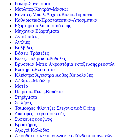
Ρακόρ-Σύνδεσμοι
Μετώπες-Καντράν-Μάσκες
Κανάτες-Μπωλ-Δοχεία-Κάδοι-Τύμπανα
Καθαριστικά-Προστατευτικά-Αποσμητικά
Εξαρτήματα λοιπά συσκευής
Μηχανικά Εξαρτήματα
Αντιστάσεις
Αντλίες
Βαλβίδες
Βάσεις-Τράπεζες
Βίδες-Παξιμάδια-Ροδέλες
Βρυσάκια-Μπεκ-Ακροστόμια εκτόξευσης ρευστών
Ελατήρια-Ελάσματα
Κλείστρα-Άγκιστρα-Λαβές-Χειρολαβές
Λέβητες-Μπόιλερ
Μοτέρ
Πώματα-Τάπες-Καπάκια
Στηρίγματα
Σωλήνες
Τσιμούχες-Φλάντζες-Στεγανωτικά O'ring
Διάφορες μικροσυσκευές
Συσκευές κουζίνας
Βραστήρας
Αγωγοί-Καλώδια
Ακροδέκτες κλέμενς-Φισέτες-Σύνδεσμοι αγωγών