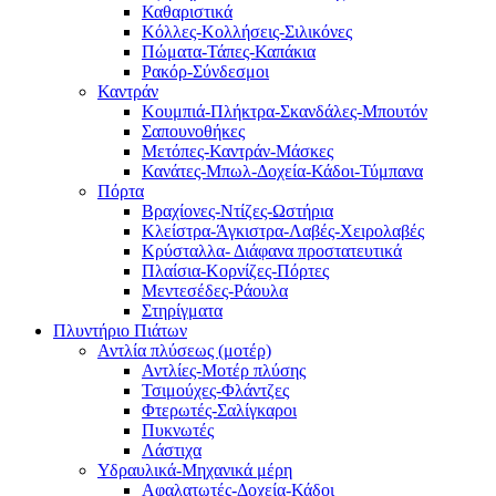
Καθαριστικά
Κόλλες-Κολλήσεις-Σιλικόνες
Πώματα-Τάπες-Καπάκια
Ρακόρ-Σύνδεσμοι
Καντράν
Κουμπιά-Πλήκτρα-Σκανδάλες-Μπουτόν
Σαπουνοθήκες
Μετόπες-Καντράν-Μάσκες
Κανάτες-Μπωλ-Δοχεία-Κάδοι-Τύμπανα
Πόρτα
Βραχίονες-Ντίζες-Ωστήρια
Κλείστρα-Άγκιστρα-Λαβές-Χειρολαβές
Κρύσταλλα- Διάφανα προστατευτικά
Πλαίσια-Κορνίζες-Πόρτες
Μεντεσέδες-Ράουλα
Στηρίγματα
Πλυντήριο Πιάτων
Αντλία πλύσεως (μοτέρ)
Αντλίες-Μοτέρ πλύσης
Τσιμούχες-Φλάντζες
Φτερωτές-Σαλίγκαροι
Πυκνωτές
Λάστιχα
Υδραυλικά-Mηχανικά μέρη
Αφαλατωτές-Δοχεία-Κάδοι