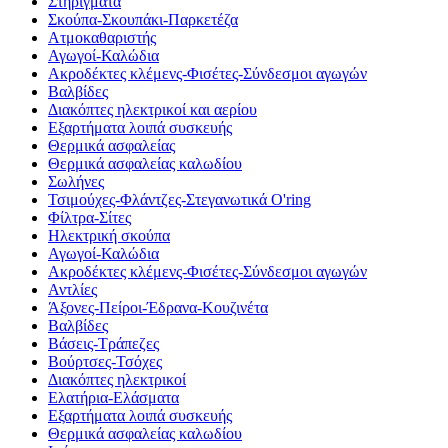
Στηρίγματα
Σκούπα-Σκουπάκι-Παρκετέζα
Ατμοκαθαριστής
Αγωγοί-Καλώδια
Ακροδέκτες κλέμενς-Φισέτες-Σύνδεσμοι αγωγών
Βαλβίδες
Διακόπτες ηλεκτρικοί και αερίου
Εξαρτήματα λοιπά συσκευής
Θερμικά ασφαλείας
Θερμικά ασφαλείας καλωδίου
Σωλήνες
Τσιμούχες-Φλάντζες-Στεγανωτικά O'ring
Φίλτρα-Σίτες
Ηλεκτρική σκούπα
Αγωγοί-Καλώδια
Ακροδέκτες κλέμενς-Φισέτες-Σύνδεσμοι αγωγών
Αντλίες
Άξονες-Πείροι-Έδρανα-Κουζινέτα
Βαλβίδες
Βάσεις-Τράπεζες
Βούρτσες-Τσόχες
Διακόπτες ηλεκτρικοί
Ελατήρια-Ελάσματα
Εξαρτήματα λοιπά συσκευής
Θερμικά ασφαλείας καλωδίου