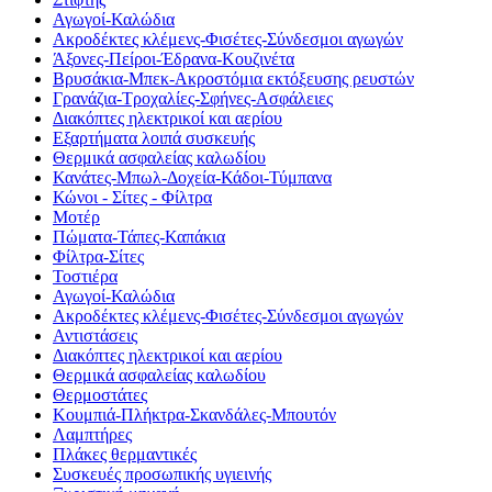
Αγωγοί-Καλώδια
Ακροδέκτες κλέμενς-Φισέτες-Σύνδεσμοι αγωγών
Άξονες-Πείροι-Έδρανα-Κουζινέτα
Βρυσάκια-Μπεκ-Ακροστόμια εκτόξευσης ρευστών
Γρανάζια-Τροχαλίες-Σφήνες-Ασφάλειες
Διακόπτες ηλεκτρικοί και αερίου
Εξαρτήματα λοιπά συσκευής
Θερμικά ασφαλείας καλωδίου
Κανάτες-Μπωλ-Δοχεία-Κάδοι-Τύμπανα
Κώνοι - Σίτες - Φίλτρα
Μοτέρ
Πώματα-Τάπες-Καπάκια
Φίλτρα-Σίτες
Τοστιέρα
Αγωγοί-Καλώδια
Ακροδέκτες κλέμενς-Φισέτες-Σύνδεσμοι αγωγών
Αντιστάσεις
Διακόπτες ηλεκτρικοί και αερίου
Θερμικά ασφαλείας καλωδίου
Θερμοστάτες
Κουμπιά-Πλήκτρα-Σκανδάλες-Μπουτόν
Λαμπτήρες
Πλάκες θερμαντικές
Συσκευές προσωπικής υγιεινής