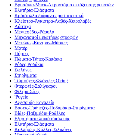
Βρυσάκια-Μπεκ-Ακροστόμια εκτόξευσης ρευστών
Ελατήρια-Ελάσματα
Κρύσταλλα διάφανα προστατευτικά
Κλείστρα-Άγκιστρα-Λαβές-Χειρολαβές
Λάστιχα
Μεντεσέδες-Ράουλα
Μηχανισμοί μειωτήρες στροφών
Μετώπες-Καντράν-Μάσκες
Μοτέρ
Πόρτες
Πώματα-Τάπες-Καπάκια
Ρόδες-Ροδάκια
Σωλήνες
Στηρίγματα
Τσιμούχες-Φλάντζες O'ring
Φτερωτές-Σαλίγκαροι
Φίλτρα-Σίτες
Ψυγείο
Αξεσουάρ-Εργαλεία
Βάσεις-Τράπεζες-Ποδαράκια-Στηρίγματα
Βίδες-Παξιμάδια-Ροδέλες
Εξαρτήματα λοιπά συσκευής
Ελατήρια-Ελάσματα
Κολλήσεις-Κόλλες-Σιλικόνες
Μονωτικά υλικά