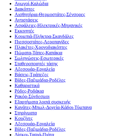
Αγωγοί-Καλώδια
Διακόπτες
Αισθητήρια-Θερμοστάτες-Σένσορες
Αντιστάσεις
Ασφάλειες-Ηλεκτρικές-Μηχανικές
Εκκινητές
Κουμπιά-Πλήκτρα-Σκανδάλες
Πιεσσοστάτες-Αεροπαγίδες
Πλακέτες-Χρονοδιακόπτες
Πώματα-Τάπες-Καπάκια
Σωληνώσεις-Εσωτερικές
Σταθεροποιητές τάσης
Αξεσουάρ-Εργαλεία
Βάσεις-Τράπεζες
Βίδες-Παξιμάδια-Ροδέλες
Καθαριστικά
Ρόδες-Ροδάκια
Ρακόρ-Σύνδεσμοι
Εξαρτήματα λοιπά συσκευής
Κανάτες-Μπωλ-Δοχεία-Κάδοι-Τύμπανα
Στηρίγματα
Κουζίνες
Αξεσουάρ-Εργαλεία
Βίδες-Παξιμάδια-Ροδέλες
Δίσκοι-Ταψιά-Πιάτα