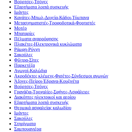
Βούρτσες-Τσόχες
Εξαρτήματα λοιπά συσκευής
Ιμάντες
Κανάτες-Μπωλ-Δοχεία-Κάδοι-Τύμπανα
Μετασχηματιστές-Τροφοδοτικά-Φορτιστές
Μοτέρ
Μπαταρίες
Πέλματα αναρρόφησης
Πλακέτες-Ηλεκτρονικά κυκλώματα
Ράμφη-Ρύγχη
Σακούλες
Φίλτρα-Σίτες
Παρκετέζα
Αγωγοί-Καλώδια
Ακροδέκτες κλέμενς-Φισέτες-Σύνδεσμοι αγωγών
Άξονες-Πείροι-Έδρανα-Κουζινέτα
Βούρτσες-Τσόχες
Γρανάζια-Τροχαλίες-Σφήνες-Ασφάλειες
Διακόπτες ηλεκτρικοί και αερίου
Εξαρτήματα λοιπά συσκευής
Θερμικά ασφαλείας καλωδίου
Ιμάντες
Σακούλες
Στηρίγματα
Σαμπουανιέρα