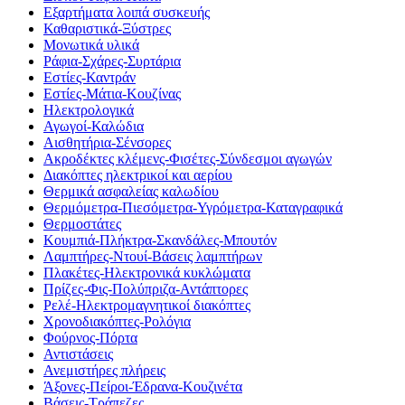
Εξαρτήματα λοιπά συσκευής
Καθαριστικά-Ξύστρες
Μονωτικά υλικά
Ράφια-Σχάρες-Συρτάρια
Εστίες-Καντράν
Εστίες-Μάτια-Κουζίνας
Ηλεκτρολογικά
Αγωγοί-Καλώδια
Αισθητήρια-Σένσορες
Ακροδέκτες κλέμενς-Φισέτες-Σύνδεσμοι αγωγών
Διακόπτες ηλεκτρικοί και αερίου
Θερμικά ασφαλείας καλωδίου
Θερμόμετρα-Πιεσόμετρα-Υγρόμετρα-Καταγραφικά
Θερμοστάτες
Κουμπιά-Πλήκτρα-Σκανδάλες-Μπουτόν
Λαμπτήρες-Ντουί-Βάσεις λαμπτήρων
Πλακέτες-Ηλεκτρονικά κυκλώματα
Πρίζες-Φις-Πολύπριζα-Αντάπτορες
Ρελέ-Ηλεκτρομαγνητικοί διακόπτες
Χρονοδιακόπτες-Ρολόγια
Φούρνος-Πόρτα
Αντιστάσεις
Ανεμιστήρες πλήρεις
Άξονες-Πείροι-Έδρανα-Κουζινέτα
Βάσεις-Τράπεζες