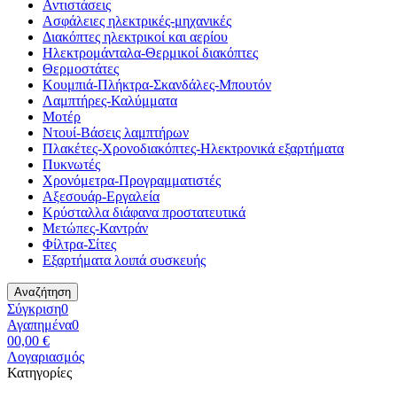
Αντιστάσεις
Ασφάλειες ηλεκτρικές-μηχανικές
Διακόπτες ηλεκτρικοί και αερίου
Ηλεκτρομάνταλα-Θερμικοί διακόπτες
Θερμοστάτες
Κουμπιά-Πλήκτρα-Σκανδάλες-Μπουτόν
Λαμπτήρες-Καλύμματα
Μοτέρ
Ντουί-Βάσεις λαμπτήρων
Πλακέτες-Χρονοδιακόπτες-Ηλεκτρονικά εξαρτήματα
Πυκνωτές
Χρονόμετρα-Προγραμματιστές
Αξεσουάρ-Εργαλεία
Κρύσταλλα διάφανα προστατευτικά
Μετώπες-Καντράν
Φίλτρα-Σίτες
Εξαρτήματα λοιπά συσκευής
Αναζήτηση
Σύγκριση
0
Αγαπημένα
0
0
0,00 €
Λογαριασμός
Κατηγορίες