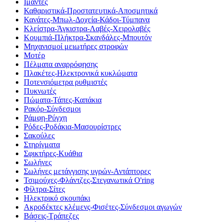
Ιμάντες
Καθαριστικά-Προστατευτικά-Αποσμητικά
Κανάτες-Μπωλ-Δοχεία-Κάδοι-Τύμπανα
Κλείστρα-Άγκιστρα-Λαβές-Χειρολαβές
Κουμπιά-Πλήκτρα-Σκανδάλες-Μπουτόν
Μηχανισμοί μειωτήρες στροφών
Μοτέρ
Πέλματα αναρρόφησης
Πλακέτες-Ηλεκτρονικά κυκλώματα
Ποτενσιόμετρα ρυθμιστές
Πυκνωτές
Πώματα-Τάπες-Καπάκια
Ρακόρ-Σύνδεσμοι
Ράμφη-Ρύγχη
Ρόδες-Ροδάκια-Μασουρίστρες
Σακούλες
Στηρίγματα
Σφικτήρες-Κυάθια
Σωλήνες
Σωλήνες μετάγγισης υγρών-Αντάπτορες
Τσιμούχες-Φλάντζες-Στεγανωτικά O'ring
Φίλτρα-Σίτες
Ηλεκτρικό σκουπάκι
Ακροδέκτες κλέμενς-Φισέτες-Σύνδεσμοι αγωγών
Βάσεις-Τράπεζες