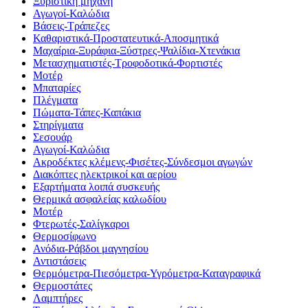
Ξυριστική μηχανή
Αγωγοί-Καλώδια
Βάσεις-Τράπεζες
Καθαριστικά-Προστατευτικά-Αποσμητικά
Μαχαίρια-Ξυράφια-Ξύστρες-Ψαλίδια-Χτενάκια
Μετασχηματιστές-Τροφοδοτικά-Φορτιστές
Μοτέρ
Μπαταρίες
Πλέγματα
Πώματα-Τάπες-Καπάκια
Στηρίγματα
Σεσουάρ
Αγωγοί-Καλώδια
Ακροδέκτες κλέμενς-Φισέτες-Σύνδεσμοι αγωγών
Διακόπτες ηλεκτρικοί και αερίου
Εξαρτήματα λοιπά συσκευής
Θερμικά ασφαλείας καλωδίου
Μοτέρ
Φτερωτές-Σαλίγκαροι
Θερμοσίφωνο
Ανόδια-Ράβδοι μαγνησίου
Αντιστάσεις
Θερμόμετρα-Πιεσόμετρα-Υγρόμετρα-Καταγραφικά
Θερμοστάτες
Λαμπτήρες