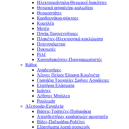
Ηλεκτρομάνταλα-Θερμικοί διακόπτες
Θερμικά ασφαλείας-καλωδίου
Θερμοστάτες
Καρβουνάκια-ψύκτρες
Κομπλέρ
Μοτέρ
Πηνία-Ταχογεννήτριες
Πλακέτες-Ηλεκτρονικά κυκλώματα
Ποτενσιόμετρο
Πυκνωτές
Ρελέ
Χρονοδιακόπτες-Προγραμματιστές
Κάδος
Αναδευτήρες
Άξονες Πείροι Έδρανα Κουζινέτα
Γρανάζια Τροχαλίες Σφήνες Ασφάλειες
Ελατήρια Ελάσματα
Ιμάντες
Λέβητες Μπόιλερ
Ρουλεμάν
Αξεσουάρ-Εργαλεία
Βάσεις-Τράπεζες-Ποδαράκια
Αποσβεστήρες κραδασμών αμορτισέρ
Βίδες-Παξιμάδια-Ροδέλες
Εξαρτήματα λοιπά συσκευής