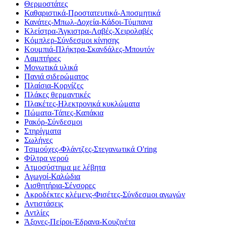
Θερμοστάτες
Καθαριστικά-Προστατευτικά-Αποσμητικά
Κανάτες-Μπωλ-Δοχεία-Κάδοι-Τύμπανα
Κλείστρα-Άγκιστρα-Λαβές-Χειρολαβές
Κόμπλερ-Σύνδεσμοι κίνησης
Κουμπιά-Πλήκτρα-Σκανδάλες-Μπουτόν
Λαμπτήρες
Μονωτικά υλικά
Πανιά σιδερώματος
Πλαίσια-Κορνίζες
Πλάκες θερμαντικές
Πλακέτες-Ηλεκτρονικά κυκλώματα
Πώματα-Τάπες-Καπάκια
Ρακόρ-Σύνδεσμοι
Στηρίγματα
Σωλήνες
Τσιμούχες-Φλάντζες-Στεγανωτικά O'ring
Φίλτρα νερού
Ατμοσύστημα με λέβητα
Αγωγοί-Καλώδια
Αισθητήρια-Σένσορες
Ακροδέκτες κλέμενς-Φισέτες-Σύνδεσμοι αγωγών
Αντιστάσεις
Αντλίες
Άξονες-Πείροι-Έδρανα-Κουζινέτα