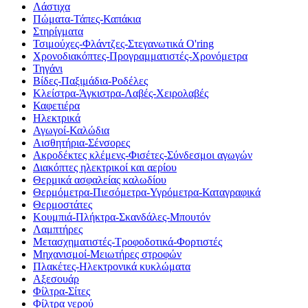
Λάστιχα
Πώματα-Τάπες-Καπάκια
Στηρίγματα
Τσιμούχες-Φλάντζες-Στεγανωτικά O'ring
Χρονοδιακόπτες-Προγραμματιστές-Χρονόμετρα
Τηγάνι
Βίδες-Παξιμάδια-Ροδέλες
Κλείστρα-Άγκιστρα-Λαβές-Χειρολαβές
Καφετιέρα
Ηλεκτρικά
Αγωγοί-Καλώδια
Αισθητήρια-Σένσορες
Ακροδέκτες κλέμενς-Φισέτες-Σύνδεσμοι αγωγών
Διακόπτες ηλεκτρικοί και αερίου
Θερμικά ασφαλείας καλωδίου
Θερμόμετρα-Πιεσόμετρα-Υγρόμετρα-Καταγραφικά
Θερμοστάτες
Κουμπιά-Πλήκτρα-Σκανδάλες-Μπουτόν
Λαμπτήρες
Μετασχηματιστές-Τροφοδοτικά-Φορτιστές
Μηχανισμοί-Μειωτήρες στροφών
Πλακέτες-Ηλεκτρονικά κυκλώματα
Αξεσουάρ
Φίλτρα-Σίτες
Φίλτρα νερού