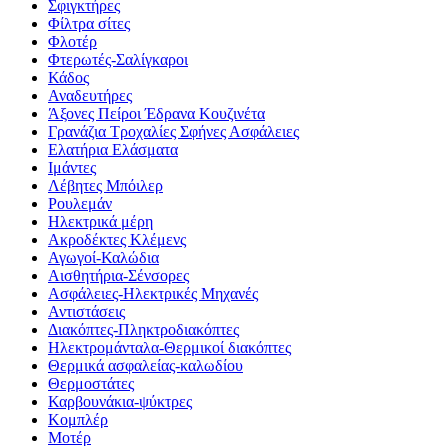
Σφιγκτήρες
Φίλτρα σίτες
Φλοτέρ
Φτερωτές-Σαλίγκαροι
Κάδος
Αναδευτήρες
Άξονες Πείροι Έδρανα Κουζινέτα
Γρανάζια Τροχαλίες Σφήνες Ασφάλειες
Ελατήρια Ελάσματα
Ιμάντες
Λέβητες Μπόιλερ
Ρουλεμάν
Ηλεκτρικά μέρη
Ακροδέκτες Κλέμενς
Αγωγοί-Καλώδια
Αισθητήρια-Σένσορες
Ασφάλειες-Ηλεκτρικές Μηχανές
Αντιστάσεις
Διακόπτες-Πληκτροδιακόπτες
Ηλεκτρομάνταλα-Θερμικοί διακόπτες
Θερμικά ασφαλείας-καλωδίου
Θερμοστάτες
Καρβουνάκια-ψύκτρες
Κομπλέρ
Μοτέρ