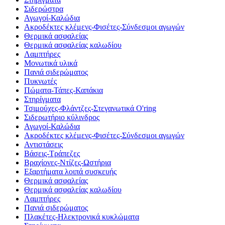
Σιδερώστρα
Αγωγοί-Καλώδια
Ακροδέκτες κλέμενς-Φισέτες-Σύνδεσμοι αγωγών
Θερμικά ασφαλείας
Θερμικά ασφαλείας καλωδίου
Λαμπτήρες
Μονωτικά υλικά
Πανιά σιδερώματος
Πυκνωτές
Πώματα-Τάπες-Καπάκια
Στηρίγματα
Τσιμούχες-Φλάντζες-Στεγανωτικά O'ring
Σιδερωτήριο κύλινδρος
Αγωγοί-Καλώδια
Ακροδέκτες κλέμενς-Φισέτες-Σύνδεσμοι αγωγών
Αντιστάσεις
Βάσεις-Τράπεζες
Βραχίονες-Ντίζες-Ωστήρια
Εξαρτήματα λοιπά συσκευής
Θερμικά ασφαλείας
Θερμικά ασφαλείας καλωδίου
Λαμπτήρες
Πανιά σιδερώματος
Πλακέτες-Ηλεκτρονικά κυκλώματα