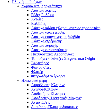
Πλυντήριο Ρούχων
Υδραυλικά μέρη-Λάστιχα
Λάστιχα πόρτας
Ρόδες Ροδάκια
Αντλίες
Βαλβίδες
Λάστιχα κάδου φίλτρου αντλίας πρεσοστάτη
Λάστιχα αποχέτευσης
Λάστιχα εισαγωγής με βαλβίδα
Λάστιχα εξαέρωσης
Λάστιχα παροχής
Λάστιχα σαπουνοθήκης
Πιεσσοστάτες Αεροπαγίδες
Τσιμούχες Φλάντζες Στεγανωτικά Origin
Σφιγκτήρες
Φίλτρα σίτες
Φλοτέρ
Φτερωτές-Σαλίγκαροι
Ηλεκτρικά μέρη
Ακροδέκτες Κλέμενς
Αγωγοί-Καλώδια
Αισθητήρια-Σένσορες
Ασφάλειες-Ηλεκτρικές Μηχανές
Αντιστάσεις
Διακόπτες-Πληκτροδιακόπτες