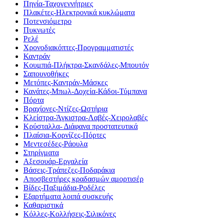
Πηνία-Ταχογεννήτριες
Πλακέτες-Ηλεκτρονικά κυκλώματα
Ποτενσιόμετρο
Πυκνωτές
Ρελέ
Χρονοδιακόπτες-Προγραμματιστές
Καντράν
Κουμπιά-Πλήκτρα-Σκανδάλες-Μπουτόν
Σαπουνοθήκες
Μετόπες-Καντράν-Μάσκες
Κανάτες-Μπωλ-Δοχεία-Κάδοι-Τύμπανα
Πόρτα
Βραχίονες-Ντίζες-Ωστήρια
Κλείστρα-Άγκιστρα-Λαβές-Χειρολαβές
Κρύσταλλα- Διάφανα προστατευτικά
Πλαίσια-Κορνίζες-Πόρτες
Μεντεσέδες-Ράουλα
Στηρίγματα
Αξεσουάρ-Εργαλεία
Βάσεις-Τράπεζες-Ποδαράκια
Αποσβεστήρες κραδασμών αμορτισέρ
Βίδες-Παξιμάδια-Ροδέλες
Εξαρτήματα λοιπά συσκευής
Καθαριστικά
Κόλλες-Κολλήσεις-Σιλικόνες