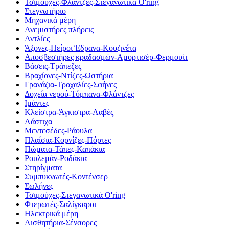
Τσιμούχες-Φλάντζες-Στεγανωτικά O'ring
Στεγνωτήριο
Μηχανικά μέρη
Ανεμιστήρες πλήρεις
Αντλίες
Άξονες-Πείροι Έδρανα-Κουζινέτα
Αποσβεστήρες κραδασμών-Αμορτισέρ-Φερμουίτ
Βάσεις-Τράπεζες
Βραχίονες-Ντίζες-Ωστήρια
Γρανάζια-Τροχαλίες-Σφήνες
Δοχεία νερού-Τύμπανα-Φλάντζες
Ιμάντες
Κλείστρα-Άγκιστρα-Λαβές
Λάστιχα
Μεντεσέδες-Ράουλα
Πλαίσια-Κορνίζες-Πόρτες
Πώματα-Τάπες-Καπάκια
Ρουλεμάν-Ροδάκια
Στηρίγματα
Συμπυκνωτές-Κοντένσερ
Σωλήνες
Τσιμούχες-Στεγανωτικά O'ring
Φτερωτές-Σαλίγκαροι
Ηλεκτρικά μέρη
Αισθητήρια-Σένσορες