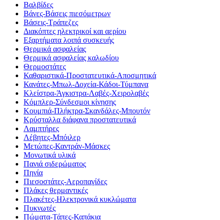
Βαλβίδες
Βάνες-Βάσεις πιεσόμετρων
Βάσεις-Τράπεζες
Διακόπτες ηλεκτρικοί και αερίου
Εξαρτήματα λοιπά συσκευής
Θερμικά ασφαλείας
Θερμικά ασφαλείας καλωδίου
Θερμοστάτες
Καθαριστικά-Προστατευτικά-Αποσμητικά
Κανάτες-Μπωλ-Δοχεία-Κάδοι-Τύμπανα
Κλείστρα-Άγκιστρα-Λαβές-Χειρολαβές
Κόμπλερ-Σύνδεσμοι κίνησης
Κουμπιά-Πλήκτρα-Σκανδάλες-Μπουτόν
Κρύσταλλα διάφανα προστατευτικά
Λαμπτήρες
Λέβητες-Μπόιλερ
Μετώπες-Καντράν-Μάσκες
Μονωτικά υλικά
Πανιά σιδερώματος
Πηνία
Πιεσοστάτες-Αεροπαγίδες
Πλάκες θερμαντικές
Πλακέτες-Ηλεκτρονικά κυκλώματα
Πυκνωτές
Πώματα-Τάπες-Καπάκια