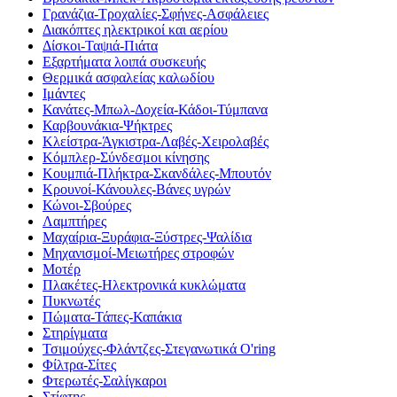
Γρανάζια-Τροχαλίες-Σφήνες-Ασφάλειες
Διακόπτες ηλεκτρικοί και αερίου
Δίσκοι-Ταψιά-Πιάτα
Εξαρτήματα λοιπά συσκευής
Θερμικά ασφαλείας καλωδίου
Ιμάντες
Κανάτες-Μπωλ-Δοχεία-Κάδοι-Τύμπανα
Καρβουνάκια-Ψήκτρες
Κλείστρα-Άγκιστρα-Λαβές-Χειρολαβές
Κόμπλερ-Σύνδεσμοι κίνησης
Κουμπιά-Πλήκτρα-Σκανδάλες-Μπουτόν
Κρουνοί-Κάνουλες-Βάνες υγρών
Κώνοι-Σβούρες
Λαμπτήρες
Μαχαίρια-Ξυράφια-Ξύστρες-Ψαλίδια
Μηχανισμοί-Μειωτήρες στροφών
Μοτέρ
Πλακέτες-Ηλεκτρονικά κυκλώματα
Πυκνωτές
Πώματα-Τάπες-Καπάκια
Στηρίγματα
Τσιμούχες-Φλάντζες-Στεγανωτικά O'ring
Φίλτρα-Σίτες
Φτερωτές-Σαλίγκαροι
Στίφτης