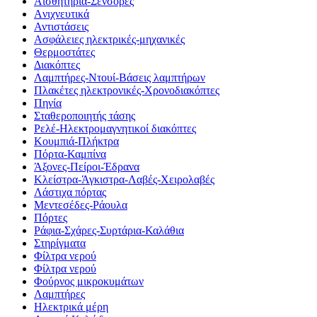
Αισθητήρια-Σένσορες
Aνιχνευτικά
Αντιστάσεις
Ασφάλειες ηλεκτρικές-μηχανικές
Θερμοστάτες
Διακόπτες
Λαμπτήρες-Ντουί-Βάσεις λαμπτήρων
Πλακέτες ηλεκτρονικές-Χρονοδιακόπτες
Πηνία
Σταθεροποιητής τάσης
Ρελέ-Ηλεκτρομαγνητικοί διακόπτες
Κουμπιά-Πλήκτρα
Πόρτα-Καμπίνα
Άξονες-Πείροι-Έδρανα
Κλείστρα-Άγκιστρα-Λαβές-Χειρολαβές
Λάστιχα πόρτας
Μεντεσέδες-Ράουλα
Πόρτες
Ράφια-Σχάρες-Συρτάρια-Καλάθια
Στηρίγματα
Φίλτρα νερού
Φίλτρα νερού
Φούρνος μικροκυμάτων
Λαμπτήρες
Ηλεκτρικά μέρη