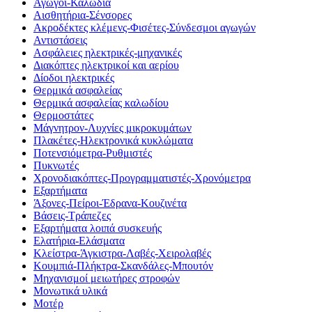
Αγωγοί-Καλώδια
Αισθητήρια-Σένσορες
Ακροδέκτες κλέμενς-Φισέτες-Σύνδεσμοι αγωγών
Αντιστάσεις
Ασφάλειες ηλεκτρικές-μηχανικές
Διακόπτες ηλεκτρικοί και αερίου
Δίοδοι ηλεκτρικές
Θερμικά ασφαλείας
Θερμικά ασφαλείας καλωδίου
Θερμοστάτες
Μάγνητρον-Λυχνίες μικροκυμάτων
Πλακέτες-Ηλεκτρονικά κυκλώματα
Ποτενσιόμετρα-Ρυθμιστές
Πυκνωτές
Χρονοδιακόπτες-Προγραμματιστές-Χρονόμετρα
Εξαρτήματα
Άξονες-Πείροι-Έδρανα-Κουζινέτα
Βάσεις-Τράπεζες
Εξαρτήματα λοιπά συσκευής
Ελατήρια-Ελάσματα
Κλείστρα-Άγκιστρα-Λαβές-Χειρολαβές
Κουμπιά-Πλήκτρα-Σκανδάλες-Μπουτόν
Μηχανισμοί μειωτήρες στροφών
Μονωτικά υλικά
Μοτέρ