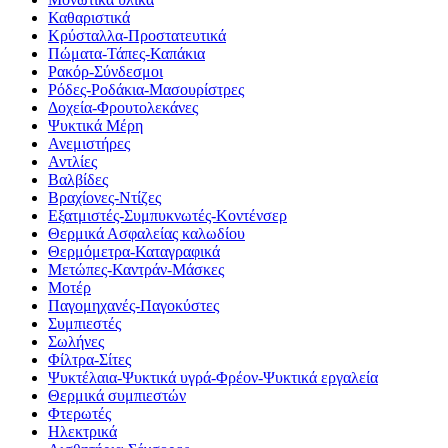
Καθαριστικά
Κρύσταλλα-Προστατευτικά
Πώματα-Τάπες-Καπάκια
Ρακόρ-Σύνδεσμοι
Ρόδες-Ροδάκια-Μασουρίστρες
Δοχεία-Φρουτολεκάνες
Ψυκτικά Μέρη
Ανεμιστήρες
Αντλίες
Βαλβίδες
Βραχίονες-Ντίζες
Εξατμιστές-Συμπυκνωτές-Κοντένσερ
Θερμικά Ασφαλείας καλωδίου
Θερμόμετρα-Καταγραφικά
Μετώπες-Καντράν-Μάσκες
Μοτέρ
Παγομηχανές-Παγοκύστες
Συμπιεστές
Σωλήνες
Φίλτρα-Σίτες
Ψυκτέλαια-Ψυκτικά υγρά-Φρέον-Ψυκτικά εργαλεία
Θερμικά συμπιεστών
Φτερωτές
Ηλεκτρικά