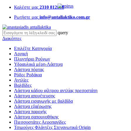
Καλέστε μας
2310 812888
Ρωτήστε μας
info@antallaktiko.com.gr
query
Διακόπτες
Επιλέξτε Κατηγορία
Αρχική
Πλυντήριο Ρούχων
Υδραυλικά μέρη-Λάστιχα
Λάστιχα πόρτας
Ρόδες Ροδάκια
Αντλίες
Βαλβίδες
Λάστιχα κάδου φίλτρου αντλίας πρεσοστάτη
Λάστιχα αποχέτευσης
Λάστιχα εισαγωγής με βαλβίδα
Λάστιχα εξαέρωσης
Λάστιχα παροχής
Λάστιχα σαπουνοθήκης
Πιεσσοστάτες Αεροπαγίδες
Τσιμούχες Φλάντζες Στεγανωτικά Origin