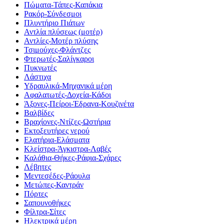
Πώματα-Τάπες-Καπάκια
Ρακόρ-Σύνδεσμοι
Πλυντήριο Πιάτων
Αντλία πλύσεως (μοτέρ)
Αντλίες-Μοτέρ πλύσης
Τσιμούχες-Φλάντζες
Φτερωτές-Σαλίγκαροι
Πυκνωτές
Λάστιχα
Υδραυλικά-Mηχανικά μέρη
Αφαλατωτές-Δοχεία-Κάδοι
Άξονες-Πείροι-Έδρανα-Κουζινέτα
Βαλβίδες
Βραχίονες-Ντίζες-Ωστήρια
Εκτοξευτήρες νερού
Ελατήρια-Ελάσματα
Κλείστρα-Άγκιστρα-Λαβές
Καλάθια-Θήκες-Ράφια-Σχάρες
Λέβητες
Μεντεσέδες-Ράουλα
Μετώπες-Καντράν
Πόρτες
Σαπουνοθήκες
Φίλτρα-Σίτες
Ηλεκτρικά μέρη