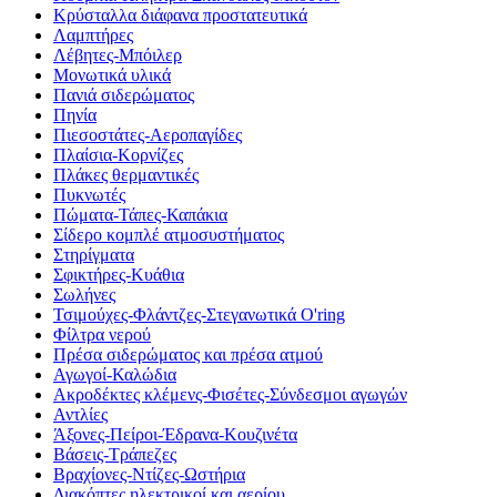
Κρύσταλλα διάφανα προστατευτικά
Λαμπτήρες
Λέβητες-Μπόιλερ
Μονωτικά υλικά
Πανιά σιδερώματος
Πηνία
Πιεσοστάτες-Αεροπαγίδες
Πλαίσια-Κορνίζες
Πλάκες θερμαντικές
Πυκνωτές
Πώματα-Τάπες-Καπάκια
Σίδερο κομπλέ ατμοσυστήματος
Στηρίγματα
Σφικτήρες-Κυάθια
Σωλήνες
Τσιμούχες-Φλάντζες-Στεγανωτικά O'ring
Φίλτρα νερού
Πρέσα σιδερώματος και πρέσα ατμού
Αγωγοί-Καλώδια
Ακροδέκτες κλέμενς-Φισέτες-Σύνδεσμοι αγωγών
Αντλίες
Άξονες-Πείροι-Έδρανα-Κουζινέτα
Βάσεις-Τράπεζες
Βραχίονες-Ντίζες-Ωστήρια
Διακόπτες ηλεκτρικοί και αερίου