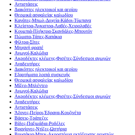
Αντιστάσεις
Διακόπτες ηλεκτρικοί και αερίου
Θερμικά ασφαλείας καλωδίου
Κανάτες-Μπωλ-Δοχεία-Κάδοι-Τύμπανα
Κλείστρα-Άγκιστρα-Λαβές-Χειρολαβές
Κουμπιά-Πλήκτρα-Σκανδάλες-Μπουτόν
Πώματα-Τάπες-Καπάκια
Φίλτρα-Σίτες
Μηχανή φραπέ
Αγωγοί-Καλώδια
Ακροδέκτες κλέμενς-Φισέτες-Σύνδεσμοι αγωγών
Αναδευτήρες
Διακόπτες ηλεκτρικοί και αερίου
Εξαρτήματα λοιπά συσκευής
Θερμικά ασφαλείας καλωδίου
Μίξερ-Μπλέντερ
Αγωγοί-Καλώδια
Ακροδέκτες κλέμενς-Φισέτες-Σύνδεσμοι αγωγών
Αναδευτήρες
Αντιστάσεις
Άξονες-Πείροι-Έδρανα-Κουζινέτα
Βάσεις-Τράπεζες
Βίδες-Παξιμάδια-Ροδέλες
Βραχίονες-Ντίζες-Ωστήρια
Βρυσάκια-Μπεκ-Ακροστόμια εκτόξευσης ρευστών