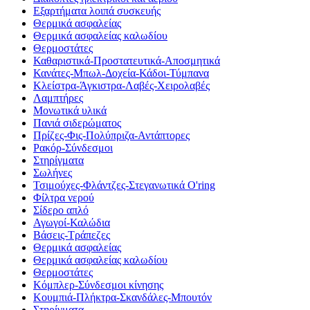
Εξαρτήματα λοιπά συσκευής
Θερμικά ασφαλείας
Θερμικά ασφαλείας καλωδίου
Θερμοστάτες
Καθαριστικά-Προστατευτικά-Αποσμητικά
Κανάτες-Μπωλ-Δοχεία-Κάδοι-Τύμπανα
Κλείστρα-Άγκιστρα-Λαβές-Χειρολαβές
Λαμπτήρες
Μονωτικά υλικά
Πανιά σιδερώματος
Πρίζες-Φις-Πολύπριζα-Αντάπτορες
Ρακόρ-Σύνδεσμοι
Στηρίγματα
Σωλήνες
Τσιμούχες-Φλάντζες-Στεγανωτικά O'ring
Φίλτρα νερού
Σίδερο απλό
Αγωγοί-Καλώδια
Βάσεις-Τράπεζες
Θερμικά ασφαλείας
Θερμικά ασφαλείας καλωδίου
Θερμοστάτες
Κόμπλερ-Σύνδεσμοι κίνησης
Κουμπιά-Πλήκτρα-Σκανδάλες-Μπουτόν
Στηρίγματα