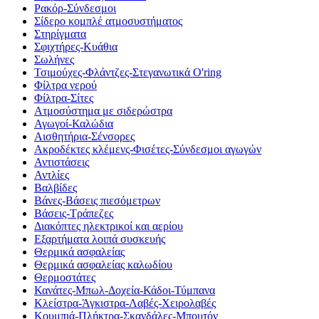
Ρακόρ-Σύνδεσμοι
Σίδερο κομπλέ ατμοσυστήματος
Στηρίγματα
Σφιχτήρες-Κυάθια
Σωλήνες
Τσιμούχες-Φλάντζες-Στεγανωτικά O'ring
Φίλτρα νερού
Φίλτρα-Σίτες
Ατμοσύστημα με σιδερώστρα
Αγωγοί-Καλώδια
Αισθητήρια-Σένσορες
Ακροδέκτες κλέμενς-Φισέτες-Σύνδεσμοι αγωγών
Αντιστάσεις
Αντλίες
Βαλβίδες
Βάνες-Βάσεις πιεσόμετρων
Βάσεις-Τράπεζες
Διακόπτες ηλεκτρικοί και αερίου
Εξαρτήματα λοιπά συσκευής
Θερμικά ασφαλείας
Θερμικά ασφαλείας καλωδίου
Θερμοστάτες
Κανάτες-Μπωλ-Δοχεία-Κάδοι-Τύμπανα
Κλείστρα-Άγκιστρα-Λαβές-Χειρολαβές
Κουμπιά-Πλήκτρα-Σκανδάλες-Μπουτόν