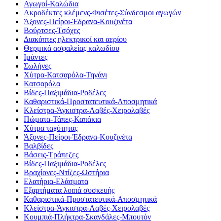
Αγωγοί-Καλώδια
Ακροδέκτες κλέμενς-Φισέτες-Σύνδεσμοι αγωγών
Άξονες-Πείροι-Έδρανα-Κουζινέτα
Βούρτσες-Τσόχες
Διακόπτες ηλεκτρικοί και αερίου
Θερμικά ασφαλείας καλωδίου
Ιμάντες
Σωλήνες
Χύτρα-Κατσαρόλα-Τηγάνι
Κατσαρόλα
Βίδες-Παξιμάδια-Ροδέλες
Καθαριστικά-Προστατευτικά-Αποσμητικά
Κλείστρα-Άγκιστρα-Λαβές-Χειρολαβές
Πώματα-Τάπες-Καπάκια
Χύτρα ταχύτητας
Άξονες-Πείροι-Έδρανα-Κουζινέτα
Βαλβίδες
Βάσεις-Τράπεζες
Βίδες-Παξιμάδια-Ροδέλες
Βραχίονες-Ντίζες-Ωστήρια
Ελατήρια-Ελάσματα
Εξαρτήματα λοιπά συσκευής
Καθαριστικά-Προστατευτικά-Αποσμητικά
Κλείστρα-Άγκιστρα-Λαβές-Χειρολαβές
Κουμπιά-Πλήκτρα-Σκανδάλες-Μπουτόν