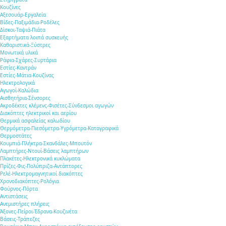
Κουζίνες
Αξεσουάρ-Εργαλεία
Βίδες-Παξιμάδια-Ροδέλες
Δίσκοι-Ταψιά-Πιάτα
Εξαρτήματα λοιπά συσκευής
Καθαριστικά-Ξύστρες
Μονωτικά υλικά
Ράφια-Σχάρες-Συρτάρια
Εστίες-Καντράν
Εστίες-Μάτια-Κουζίνας
Ηλεκτρολογικά
Αγωγοί-Καλώδια
Αισθητήρια-Σένσορες
Ακροδέκτες κλέμενς-Φισέτες-Σύνδεσμοι αγωγών
Διακόπτες ηλεκτρικοί και αερίου
Θερμικά ασφαλείας καλωδίου
Θερμόμετρα-Πιεσόμετρα-Υγρόμετρα-Καταγραφικά
Θερμοστάτες
Κουμπιά-Πλήκτρα-Σκανδάλες-Μπουτόν
Λαμπτήρες-Ντουί-Βάσεις λαμπτήρων
Πλακέτες-Ηλεκτρονικά κυκλώματα
Πρίζες-Φις-Πολύπριζα-Αντάπτορες
Ρελέ-Ηλεκτρομαγνητικοί διακόπτες
Χρονοδιακόπτες-Ρολόγια
Φούρνος-Πόρτα
Αντιστάσεις
Ανεμιστήρες πλήρεις
Άξονες-Πείροι-Έδρανα-Κουζινέτα
Βάσεις-Τράπεζες