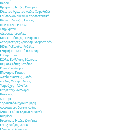
Πόρτα
Βραχίονες-Ντίζες-Ωστήρια
Κλείστρα-Άγκιστρα-Λαβές-Χειρολαβές
Κρύσταλλα- Διάφανα προστατευτικά
Πλαίσια-Κορνίζες-Πόρτες
Μεντεσέδες-Ράουλα
Στηρίγματα
Αξεσουάρ-Εργαλεία
Βάσεις-Τράπεζες-Ποδαράκια
Αποσβεστήρες κραδασμών αμορτισέρ
Βίδες-Παξιμάδια-Ροδέλες
Εξαρτήματα λοιπά συσκευής
Καθαριστικά
Κόλλες-Κολλήσεις-Σιλικόνες
Πώματα-Τάπες-Καπάκια
Ρακόρ-Σύνδεσμοι
Πλυντήριο Πιάτων
Αντλία πλύσεως (μοτέρ)
Αντλίες-Μοτέρ πλύσης
Τσιμούχες-Φλάντζες
Φτερωτές-Σαλίγκαροι
Πυκνωτές
Λάστιχα
Υδραυλικά-Mηχανικά μέρη
Αφαλατωτές-Δοχεία-Κάδοι
Άξονες-Πείροι-Έδρανα-Κουζινέτα
Βαλβίδες
Βραχίονες-Ντίζες-Ωστήρια
Εκτοξευτήρες νερού
Ελατήρια-Ελάσματα