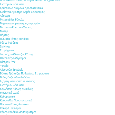
Βρυσάκια-Μπεκ-Ακροστόμια εκτόξευσης ρευστών
Ελατήρια-Ελάσματα
Κρύσταλλα διάφανα προστατευτικά
Κλείστρα-Άγκιστρα-Λαβές-Χειρολαβές
Λάστιχα
Μεντεσέδες-Ράουλα
Μηχανισμοί μειωτήρες στροφών
Μετώπες-Καντράν-Μάσκες
Μοτέρ
Πόρτες
Πώματα-Τάπες-Καπάκια
Ρόδες-Ροδάκια
Σωλήνες
Στηρίγματα
Τσιμούχες-Φλάντζες O'ring
Φτερωτές-Σαλίγκαροι
Φίλτρα-Σίτες
Ψυγείο
Αξεσουάρ-Εργαλεία
Βάσεις-Τράπεζες-Ποδαράκια-Στηρίγματα
Βίδες-Παξιμάδια-Ροδέλες
Εξαρτήματα λοιπά συσκευής
Ελατήρια-Ελάσματα
Κολλήσεις-Κόλλες-Σιλικόνες
Μονωτικά υλικά
Καθαριστικά
Κρύσταλλα-Προστατευτικά
Πώματα-Τάπες-Καπάκια
Ρακόρ-Σύνδεσμοι
Ρόδες-Ροδάκια-Μασουρίστρες