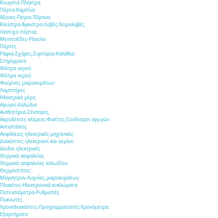
Κουμπιά-Πλήκτρα
Πόρτα-Καμπίνα
Άξονες-Πείροι-Έδρανα
Κλείστρα-Άγκιστρα-Λαβές-Χειρολαβές
Λάστιχα πόρτας
Μεντεσέδες-Ράουλα
Πόρτες
Ράφια-Σχάρες-Συρτάρια-Καλάθια
Στηρίγματα
Φίλτρα νερού
Φίλτρα νερού
Φούρνος μικροκυμάτων
Λαμπτήρες
Ηλεκτρικά μέρη
Αγωγοί-Καλώδια
Αισθητήρια-Σένσορες
Ακροδέκτες κλέμενς-Φισέτες-Σύνδεσμοι αγωγών
Αντιστάσεις
Ασφάλειες ηλεκτρικές-μηχανικές
Διακόπτες ηλεκτρικοί και αερίου
Δίοδοι ηλεκτρικές
Θερμικά ασφαλείας
Θερμικά ασφαλείας καλωδίου
Θερμοστάτες
Μάγνητρον-Λυχνίες μικροκυμάτων
Πλακέτες-Ηλεκτρονικά κυκλώματα
Ποτενσιόμετρα-Ρυθμιστές
Πυκνωτές
Χρονοδιακόπτες-Προγραμματιστές-Χρονόμετρα
Εξαρτήματα