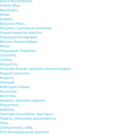
Δοχεία-Φρουτολεκάνες
Ψυκτικά Μέρη
Ανεμιστήρες
Αντλίες
Βαλβίδες
Βραχίονες-Ντίζες
Εξατμιστές-Συμπυκνωτές-Κοντένσερ
Θερμικά Ασφαλείας καλωδίου
Θερμόμετρα-Καταγραφικά
Μετώπες-Καντράν-Μάσκες
Μοτέρ
Παγομηχανές-Παγοκύστες
Συμπιεστές
Σωλήνες
Φίλτρα-Σίτες
Ψυκτέλαια-Ψυκτικά υγρά-Φρέον-Ψυκτικά εργαλεία
Θερμικά συμπιεστών
Φτερωτές
Ηλεκτρικά
Αισθητήρια-Σένσορες
Aνιχνευτικά
Αντιστάσεις
Ασφάλειες ηλεκτρικές-μηχανικές
Θερμοστάτες
Διακόπτες
Λαμπτήρες-Ντουί-Βάσεις λαμπτήρων
Πλακέτες ηλεκτρονικές-Χρονοδιακόπτες
Πηνία
Σταθεροποιητής τάσης
Ρελέ-Ηλεκτρομαγνητικοί διακόπτες