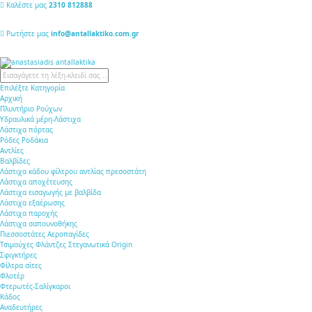
Καλέστε μας
2310 812888
Ρωτήστε μας
info@antallaktiko.com.gr
query
Επιλέξτε Κατηγορία
Αρχική
Πλυντήριο Ρούχων
Υδραυλικά μέρη-Λάστιχα
Λάστιχα πόρτας
Ρόδες Ροδάκια
Αντλίες
Βαλβίδες
Λάστιχα κάδου φίλτρου αντλίας πρεσοστάτη
Λάστιχα αποχέτευσης
Λάστιχα εισαγωγής με βαλβίδα
Λάστιχα εξαέρωσης
Λάστιχα παροχής
Λάστιχα σαπουνοθήκης
Πιεσσοστάτες Αεροπαγίδες
Τσιμούχες Φλάντζες Στεγανωτικά Origin
Σφιγκτήρες
Φίλτρα σίτες
Φλοτέρ
Φτερωτές-Σαλίγκαροι
Κάδος
Αναδευτήρες