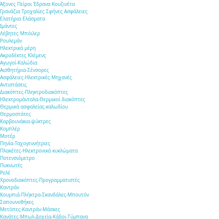
Άξονες Πείροι Έδρανα Κουζινέτα
Γρανάζια Τροχαλίες Σφήνες Ασφάλειες
Ελατήρια Ελάσματα
Ιμάντες
Λέβητες Μπόιλερ
Ρουλεμάν
Ηλεκτρικά μέρη
Ακροδέκτες Κλέμενς
Αγωγοί-Καλώδια
Αισθητήρια-Σένσορες
Ασφάλειες-Ηλεκτρικές Μηχανές
Αντιστάσεις
Διακόπτες-Πληκτροδιακόπτες
Ηλεκτρομάνταλα-Θερμικοί διακόπτες
Θερμικά ασφαλείας-καλωδίου
Θερμοστάτες
Καρβουνάκια-ψύκτρες
Κομπλέρ
Μοτέρ
Πηνία-Ταχογεννήτριες
Πλακέτες-Ηλεκτρονικά κυκλώματα
Ποτενσιόμετρο
Πυκνωτές
Ρελέ
Χρονοδιακόπτες-Προγραμματιστές
Καντράν
Κουμπιά-Πλήκτρα-Σκανδάλες-Μπουτόν
Σαπουνοθήκες
Μετόπες-Καντράν-Μάσκες
Κανάτες-Μπωλ-Δοχεία-Κάδοι-Τύμπανα