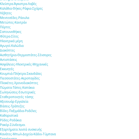
Κλείστρα-Άγκιστρα-Λαβές
Καλάθια-Θήκες-Ράφια-Σχάρες
Λέβητες
Μεντεσέδες-Ράουλα
Μετώπες-Καντράν
Πόρτες
Σαπουνοθήκες
Φίλτρα-Σίτες
Ηλεκτρικά μέρη
Αγωγοί-Καλώδια
Διακόπτες
Αισθητήρια-Θερμοστάτες-Σένσορες
Αντιστάσεις
Ασφάλειες-Ηλεκτρικές-Μηχανικές
Εκκινητές
Κουμπιά-Πλήκτρα-Σκανδάλες
Πιεσσοστάτες-Αεροπαγίδες
Πλακέτες-Χρονοδιακόπτες
Πώματα-Τάπες-Καπάκια
Σωληνώσεις-Εσωτερικές
Σταθεροποιητές τάσης
Αξεσουάρ-Εργαλεία
Βάσεις-Τράπεζες
Βίδες-Παξιμάδια-Ροδέλες
Καθαριστικά
Ρόδες-Ροδάκια
Ρακόρ-Σύνδεσμοι
Εξαρτήματα λοιπά συσκευής
Κανάτες-Μπωλ-Δοχεία-Κάδοι-Τύμπανα
Στηρίγματα