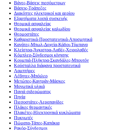
Βάνες-Βάσεις πιεσόμετρων
Βάσεις-Τράπεζες
Διακόπτες ηλεκτρικοί και αερίου
Εξαρτήματα λοιπά συσκευής
Θερμικά ασφαλείας
Θερμικά ασφαλείας καλωδίου
Θερμοστάτες
Καθαριστικά-Προστατευτικά-Αποσμητικά
Κανάτες-Μπωλ-Δοχεία-Κάδοι-Τύμπανα
Κλείστρα-Άγκιστρα-Λαβές-Χειρολαβές
Κόμπλερ-Σύνδεσμοι κίνησης
Κουμπιά-Πλήκτρα-Σκανδάλες-Μπουτόν
Κρύσταλλα διάφανα προστατευτικά
Λαμπτήρες
Λέβητες-Μπόιλερ
Μετώπες-Καντράν-Μάσκες
Μονωτικά υλικά
Πανιά σιδερώματος
Πηνία
Πιεσοστάτες-Αεροπαγίδες
Πλάκες θερμαντικές
Πλακέτες-Ηλεκτρονικά κυκλώματα
Πυκνωτές
Πώματα-Τάπες-Καπάκια
Ρακόρ-Σύνδεσμοι