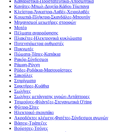
Καθαριστικά-Προστατευτικά-Αποσμητικά
Κανάτες-Μπωλ-Δοχεία-Κάδοι-Τύμπανα
Κλείστρα-Άγκιστρα-Λαβές-Χειρολαβές
Κουμπιά-Πλήκτρα-Σκανδάλες-Μπουτόν
Μηχανισμοί μειωτήρες στροφών
Μοτέρ
Πέλματα αναρρόφησης
Πλακέτες-Ηλεκτρονικά κυκλώματα
Ποτενσιόμετρα ρυθμιστές
Πυκνωτές
Πώματα-Τάπες-Καπάκια
Ρακόρ-Σύνδεσμοι
Ράμφη-Ρύγχη
Ρόδες-Ροδάκια-Μασουρίστρες
Σακούλες
Στηρίγματα
Σφικτήρες-Κυάθια
Σωλήνες
Σωλήνες μετάγγισης υγρών-Αντάπτορες
Τσιμούχες-Φλάντζες-Στεγανωτικά O'ring
Φίλτρα-Σίτες
Ηλεκτρικό σκουπάκι
Ακροδέκτες κλέμενς-Φισέτες-Σύνδεσμοι αγωγών
Βάσεις-Τράπεζες
Βούρτσες-Τσόχες