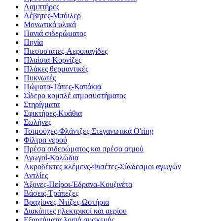
Λαμπτήρες
Λέβητες-Μπόιλερ
Μονωτικά υλικά
Πανιά σιδερώματος
Πηνία
Πιεσοστάτες-Αεροπαγίδες
Πλαίσια-Κορνίζες
Πλάκες θερμαντικές
Πυκνωτές
Πώματα-Τάπες-Καπάκια
Σίδερο κομπλέ ατμοσυστήματος
Στηρίγματα
Σφικτήρες-Κυάθια
Σωλήνες
Τσιμούχες-Φλάντζες-Στεγανωτικά O'ring
Φίλτρα νερού
Πρέσα σιδερώματος και πρέσα ατμού
Αγωγοί-Καλώδια
Ακροδέκτες κλέμενς-Φισέτες-Σύνδεσμοι αγωγών
Αντλίες
Άξονες-Πείροι-Έδρανα-Κουζινέτα
Βάσεις-Τράπεζες
Βραχίονες-Ντίζες-Ωστήρια
Διακόπτες ηλεκτρικοί και αερίου
Εξαρτήματα λοιπά συσκευής