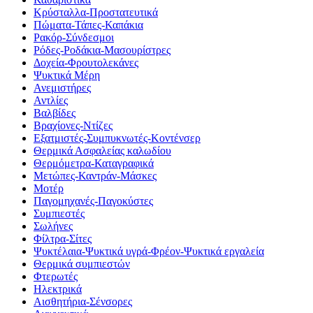
Κρύσταλλα-Προστατευτικά
Πώματα-Τάπες-Καπάκια
Ρακόρ-Σύνδεσμοι
Ρόδες-Ροδάκια-Μασουρίστρες
Δοχεία-Φρουτολεκάνες
Ψυκτικά Μέρη
Ανεμιστήρες
Αντλίες
Βαλβίδες
Βραχίονες-Ντίζες
Εξατμιστές-Συμπυκνωτές-Κοντένσερ
Θερμικά Ασφαλείας καλωδίου
Θερμόμετρα-Καταγραφικά
Μετώπες-Καντράν-Μάσκες
Μοτέρ
Παγομηχανές-Παγοκύστες
Συμπιεστές
Σωλήνες
Φίλτρα-Σίτες
Ψυκτέλαια-Ψυκτικά υγρά-Φρέον-Ψυκτικά εργαλεία
Θερμικά συμπιεστών
Φτερωτές
Ηλεκτρικά
Αισθητήρια-Σένσορες