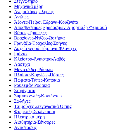
Στεγνωτήριο
Μηχανικά μέρη
Ανεμιστήρες πλήρεις
Αντλίες
Άξονες-Πείροι Έδρανα-Κουζινέτα
Αποσβεστήρες κραδασμών-Αμορτισέρ-Φερμουίτ
Βάσεις-Τράπεζες
Βραχίονες-Ντίζες-Ωστήρια
Γρανάζια-Τροχαλίες-Σφήνες
Δοχεία νερού-Τύμπανα-Φλάντζες
Ιμάντες
Κλείστρα-Άγκιστρα-Λαβές
Λάστιχα
Μεντεσέδες-Ράουλα
Πλαίσια-Κορνίζες-Πόρτες
Πώματα-Τάπες-Καπάκια
Ρουλεμάν-Ροδάκια
Στηρίγματα
Συμπυκνωτές-Κοντένσερ
Σωλήνες
Τσιμούχες-Στεγανωτικά O'ring
Φτερωτές-Σαλίγκαροι
Ηλεκτρικά μέρη
Αισθητήρια-Σένσορες
Αντιστάσεις