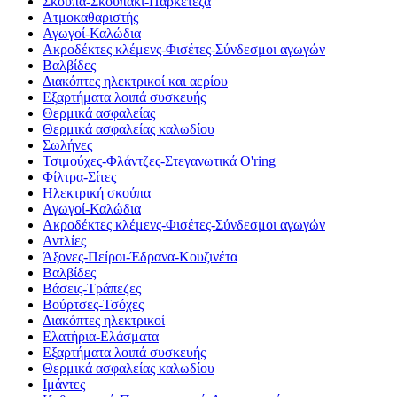
Σκούπα-Σκουπάκι-Παρκετέζα
Ατμοκαθαριστής
Αγωγοί-Καλώδια
Ακροδέκτες κλέμενς-Φισέτες-Σύνδεσμοι αγωγών
Βαλβίδες
Διακόπτες ηλεκτρικοί και αερίου
Εξαρτήματα λοιπά συσκευής
Θερμικά ασφαλείας
Θερμικά ασφαλείας καλωδίου
Σωλήνες
Τσιμούχες-Φλάντζες-Στεγανωτικά O'ring
Φίλτρα-Σίτες
Ηλεκτρική σκούπα
Αγωγοί-Καλώδια
Ακροδέκτες κλέμενς-Φισέτες-Σύνδεσμοι αγωγών
Αντλίες
Άξονες-Πείροι-Έδρανα-Κουζινέτα
Βαλβίδες
Βάσεις-Τράπεζες
Βούρτσες-Τσόχες
Διακόπτες ηλεκτρικοί
Ελατήρια-Ελάσματα
Εξαρτήματα λοιπά συσκευής
Θερμικά ασφαλείας καλωδίου
Ιμάντες