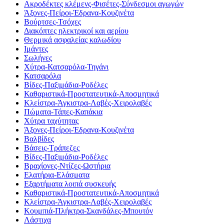
Ακροδέκτες κλέμενς-Φισέτες-Σύνδεσμοι αγωγών
Άξονες-Πείροι-Έδρανα-Κουζινέτα
Βούρτσες-Τσόχες
Διακόπτες ηλεκτρικοί και αερίου
Θερμικά ασφαλείας καλωδίου
Ιμάντες
Σωλήνες
Χύτρα-Κατσαρόλα-Τηγάνι
Κατσαρόλα
Βίδες-Παξιμάδια-Ροδέλες
Καθαριστικά-Προστατευτικά-Αποσμητικά
Κλείστρα-Άγκιστρα-Λαβές-Χειρολαβές
Πώματα-Τάπες-Καπάκια
Χύτρα ταχύτητας
Άξονες-Πείροι-Έδρανα-Κουζινέτα
Βαλβίδες
Βάσεις-Τράπεζες
Βίδες-Παξιμάδια-Ροδέλες
Βραχίονες-Ντίζες-Ωστήρια
Ελατήρια-Ελάσματα
Εξαρτήματα λοιπά συσκευής
Καθαριστικά-Προστατευτικά-Αποσμητικά
Κλείστρα-Άγκιστρα-Λαβές-Χειρολαβές
Κουμπιά-Πλήκτρα-Σκανδάλες-Μπουτόν
Λάστιχα