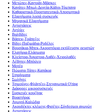
Μετώπες-Καντράν-Μάσκες
Κανάτες-Μπωλ-Δοχεία-Κάδοι-Τύμπανα
Καθαριστικά-Προστατευτικά-Αποσμητικά
Εξαρτήματα λοιπά συσκευής
Μηχανικά Εξαρτήματα
Αντιστάσεις
Αντλίες
Βαλβίδες
Βάσεις-Τράπεζες
Βίδες-Παξιμάδια-Ροδέλες
Βρυσάκια-Μπεκ-Ακροστόμια εκτόξευσης ρευστών
Ελατήρια-Ελάσματα
Κλείστρα-Άγκιστρα-Λαβές-Χειρολαβές
Λέβητες-Μπόιλερ
Μοτέρ
Πώματα-Τάπες-Καπάκια
Στηρίγματα
Σωλήνες
Τσιμούχες-Φλάντζες-Στεγανωτικά O'ring
Διάφορες μικροσυσκευές
Συσκευές κουζίνας
Βραστήρας
Αγωγοί-Καλώδια
Ακροδέκτες κλέμενς-Φισέτες-Σύνδεσμοι αγωγών
Αντιστάσεις