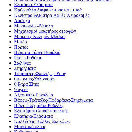
Ελατήρια-Ελάσματα
Κρύσταλλα διάφανα προστατευτικά
Κλείστρα-Άγκιστρα-Λαβές-Χειρολαβές
Λάστιχα
Μεντεσέδες-Ράουλα
Μηχανισμοί μειωτήρες στροφών
Μετώπες-Καντράν-Μάσκες
Μοτέρ
Πόρτες
Πώματα-Τάπες-Καπάκια
Ρόδες-Ροδάκια
Σωλήνες
Στηρίγματα
Τσιμούχες-Φλάντζες O'ring
Φτερωτές-Σαλίγκαροι
Φίλτρα-Σίτες
Ψυγείο
Αξεσουάρ-Εργαλεία
Βάσεις-Τράπεζες-Ποδαράκια-Στηρίγματα
Βίδες-Παξιμάδια-Ροδέλες
Εξαρτήματα λοιπά συσκευής
Ελατήρια-Ελάσματα
Κολλήσεις-Κόλλες-Σιλικόνες
Μονωτικά υλικά
Καθαριστικά