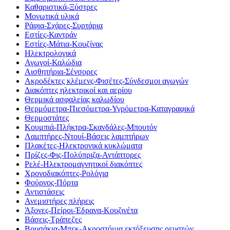
Καθαριστικά-Ξύστρες
Μονωτικά υλικά
Ράφια-Σχάρες-Συρτάρια
Εστίες-Καντράν
Εστίες-Μάτια-Κουζίνας
Ηλεκτρολογικά
Αγωγοί-Καλώδια
Αισθητήρια-Σένσορες
Ακροδέκτες κλέμενς-Φισέτες-Σύνδεσμοι αγωγών
Διακόπτες ηλεκτρικοί και αερίου
Θερμικά ασφαλείας καλωδίου
Θερμόμετρα-Πιεσόμετρα-Υγρόμετρα-Καταγραφικά
Θερμοστάτες
Κουμπιά-Πλήκτρα-Σκανδάλες-Μπουτόν
Λαμπτήρες-Ντουί-Βάσεις λαμπτήρων
Πλακέτες-Ηλεκτρονικά κυκλώματα
Πρίζες-Φις-Πολύπριζα-Αντάπτορες
Ρελέ-Ηλεκτρομαγνητικοί διακόπτες
Χρονοδιακόπτες-Ρολόγια
Φούρνος-Πόρτα
Αντιστάσεις
Ανεμιστήρες πλήρεις
Άξονες-Πείροι-Έδρανα-Κουζινέτα
Βάσεις-Τράπεζες
Βρυσάκια-Μπεκ-Ακροστόμια εκτόξευσης ρευστών