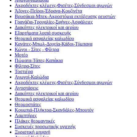
Ακροδέκτες κλέμενς-Φισέτες-Σύνδεσμοι αγωγών
Άξονες-Πείροι-Έδρανα-Κουζινέτα
Βρυσάκια-Μπεκ-Ακροστόμια εκτόξευσης ρευστών
Γρανάζια-Τροχαλίες-Σφήνες-Ασφάλειες
Διακόπτες ηλεκτρικοί και αερίου
Εξαρτήματα λοιπά συσκευής
Θερμικά ασφαλείας καλωδίου
Κανάτες-Μπωλ-Δοχεία-Κάδοι-Τύμπανα
Κώνοι - Σίτες - Φίλτρα
Μοτέρ
Πώματα-Τάπες-Καπάκια
Φίλτρα-Σίτες
Τοστιέρα
Αγωγοί-Καλώδια
Ακροδέκτες κλέμενς-Φισέτες-Σύνδεσμοι αγωγών
Αντιστάσεις
Διακόπτες ηλεκτρικοί και αερίου
Θερμικά ασφαλείας καλωδίου
Θερμοστάτες
Κουμπιά-Πλήκτρα-Σκανδάλες-Μπουτόν
Λαμπτήρες
Πλάκες θερμαντικές
Συσκευές προσωπικής υγιεινής
Ξυριστική μηχανή