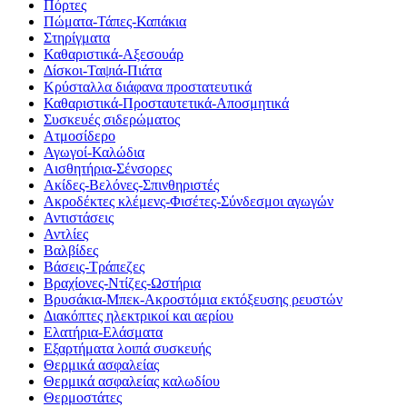
Πόρτες
Πώματα-Τάπες-Καπάκια
Στηρίγματα
Καθαριστικά-Αξεσουάρ
Δίσκοι-Ταψιά-Πιάτα
Κρύσταλλα διάφανα προστατευτικά
Καθαριστικά-Προσταυτετικά-Αποσμητικά
Συσκευές σιδερώματος
Ατμοσίδερο
Αγωγοί-Καλώδια
Αισθητήρια-Σένσορες
Ακίδες-Βελόνες-Σπινθηριστές
Ακροδέκτες κλέμενς-Φισέτες-Σύνδεσμοι αγωγών
Αντιστάσεις
Αντλίες
Βαλβίδες
Βάσεις-Τράπεζες
Βραχίονες-Ντίζες-Ωστήρια
Βρυσάκια-Μπεκ-Ακροστόμια εκτόξευσης ρευστών
Διακόπτες ηλεκτρικοί και αερίου
Ελατήρια-Ελάσματα
Εξαρτήματα λοιπά συσκευής
Θερμικά ασφαλείας
Θερμικά ασφαλείας καλωδίου
Θερμοστάτες