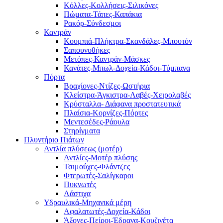
Κόλλες-Κολλήσεις-Σιλικόνες
Πώματα-Τάπες-Καπάκια
Ρακόρ-Σύνδεσμοι
Καντράν
Κουμπιά-Πλήκτρα-Σκανδάλες-Μπουτόν
Σαπουνοθήκες
Μετόπες-Καντράν-Μάσκες
Κανάτες-Μπωλ-Δοχεία-Κάδοι-Τύμπανα
Πόρτα
Βραχίονες-Ντίζες-Ωστήρια
Κλείστρα-Άγκιστρα-Λαβές-Χειρολαβές
Κρύσταλλα- Διάφανα προστατευτικά
Πλαίσια-Κορνίζες-Πόρτες
Μεντεσέδες-Ράουλα
Στηρίγματα
Πλυντήριο Πιάτων
Αντλία πλύσεως (μοτέρ)
Αντλίες-Μοτέρ πλύσης
Τσιμούχες-Φλάντζες
Φτερωτές-Σαλίγκαροι
Πυκνωτές
Λάστιχα
Υδραυλικά-Mηχανικά μέρη
Αφαλατωτές-Δοχεία-Κάδοι
Άξονες-Πείροι-Έδρανα-Κουζινέτα