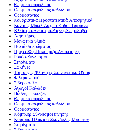
Θερμικά ασφαλείας
Θερμικά ασφαλείας καλωδίου
Θερμοστάτες
Καθαριστικά-Προστατευτικά-Αποσμητικά
Κανάτες-Μπωλ-Δοχεία-Κάδοι-Τύμπανα
Κλείστρα-Άγκιστρα-Λαβές-Χειρολαβές
Λαμπτήρες
Μονωτικά υλικά
Πανιά σιδερώματος
Πρίζες-Φις-Πολύπριζα-Αντάπτορες
Ρακόρ-Σύνδεσμοι
Στηρίγματα
Σωλήνες
Τσιμούχες-Φλάντζες-Στεγανωτικά O'ring
Φίλτρα νερού
Σίδερο απλό
Αγωγοί-Καλώδια
Βάσεις-Τράπεζες
Θερμικά ασφαλείας
Θερμικά ασφαλείας καλωδίου
Θερμοστάτες
Κόμπλερ-Σύνδεσμοι κίνησης
Κουμπιά-Πλήκτρα-Σκανδάλες-Μπουτόν
Στηρίγματα
Σιδερώστρα