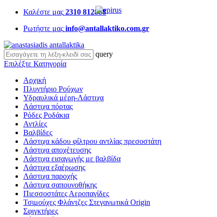
Καλέστε μας
2310 812888
Ρωτήστε μας
info@antallaktiko.com.gr
query
Επιλέξτε Κατηγορία
Αρχική
Πλυντήριο Ρούχων
Υδραυλικά μέρη-Λάστιχα
Λάστιχα πόρτας
Ρόδες Ροδάκια
Αντλίες
Βαλβίδες
Λάστιχα κάδου φίλτρου αντλίας πρεσοστάτη
Λάστιχα αποχέτευσης
Λάστιχα εισαγωγής με βαλβίδα
Λάστιχα εξαέρωσης
Λάστιχα παροχής
Λάστιχα σαπουνοθήκης
Πιεσσοστάτες Αεροπαγίδες
Τσιμούχες Φλάντζες Στεγανωτικά Origin
Σφιγκτήρες