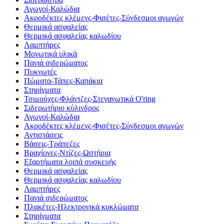
Αγωγοί-Καλώδια
Ακροδέκτες κλέμενς-Φισέτες-Σύνδεσμοι αγωγών
Θερμικά ασφαλείας
Θερμικά ασφαλείας καλωδίου
Λαμπτήρες
Μονωτικά υλικά
Πανιά σιδερώματος
Πυκνωτές
Πώματα-Τάπες-Καπάκια
Στηρίγματα
Τσιμούχες-Φλάντζες-Στεγανωτικά O'ring
Σιδερωτήριο κύλινδρος
Αγωγοί-Καλώδια
Ακροδέκτες κλέμενς-Φισέτες-Σύνδεσμοι αγωγών
Αντιστάσεις
Βάσεις-Τράπεζες
Βραχίονες-Ντίζες-Ωστήρια
Εξαρτήματα λοιπά συσκευής
Θερμικά ασφαλείας
Θερμικά ασφαλείας καλωδίου
Λαμπτήρες
Πανιά σιδερώματος
Πλακέτες-Ηλεκτρονικά κυκλώματα
Στηρίγματα