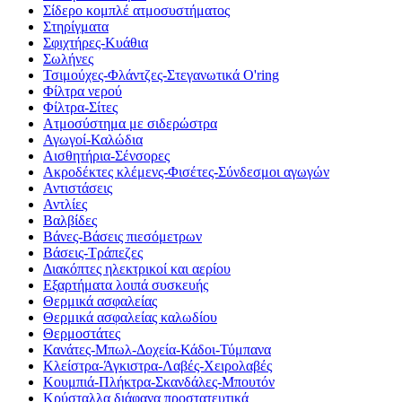
Σίδερο κομπλέ ατμοσυστήματος
Στηρίγματα
Σφιχτήρες-Κυάθια
Σωλήνες
Τσιμούχες-Φλάντζες-Στεγανωτικά O'ring
Φίλτρα νερού
Φίλτρα-Σίτες
Ατμοσύστημα με σιδερώστρα
Αγωγοί-Καλώδια
Αισθητήρια-Σένσορες
Ακροδέκτες κλέμενς-Φισέτες-Σύνδεσμοι αγωγών
Αντιστάσεις
Αντλίες
Βαλβίδες
Βάνες-Βάσεις πιεσόμετρων
Βάσεις-Τράπεζες
Διακόπτες ηλεκτρικοί και αερίου
Εξαρτήματα λοιπά συσκευής
Θερμικά ασφαλείας
Θερμικά ασφαλείας καλωδίου
Θερμοστάτες
Κανάτες-Μπωλ-Δοχεία-Κάδοι-Τύμπανα
Κλείστρα-Άγκιστρα-Λαβές-Χειρολαβές
Κουμπιά-Πλήκτρα-Σκανδάλες-Μπουτόν
Κρύσταλλα διάφανα προστατευτικά