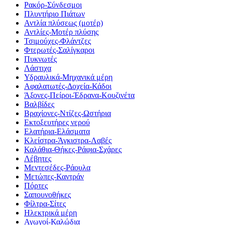
Ρακόρ-Σύνδεσμοι
Πλυντήριο Πιάτων
Αντλία πλύσεως (μοτέρ)
Αντλίες-Μοτέρ πλύσης
Τσιμούχες-Φλάντζες
Φτερωτές-Σαλίγκαροι
Πυκνωτές
Λάστιχα
Υδραυλικά-Mηχανικά μέρη
Αφαλατωτές-Δοχεία-Κάδοι
Άξονες-Πείροι-Έδρανα-Κουζινέτα
Βαλβίδες
Βραχίονες-Ντίζες-Ωστήρια
Εκτοξευτήρες νερού
Ελατήρια-Ελάσματα
Κλείστρα-Άγκιστρα-Λαβές
Καλάθια-Θήκες-Ράφια-Σχάρες
Λέβητες
Μεντεσέδες-Ράουλα
Μετώπες-Καντράν
Πόρτες
Σαπουνοθήκες
Φίλτρα-Σίτες
Ηλεκτρικά μέρη
Αγωγοί-Καλώδια