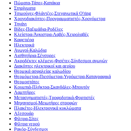
Πώματα-Τάπες-Καπάκια
Στηρίγματα
Τσιμούχες-Φλάντζες-Στεγανωτικά O'ring
Χρονοδιακόπτες-Προγραμματιστές-Χρονόμετρα
Τηγάνι
Βίδες-Παξιμάδια-Ροδέλες
Κλείστρα-Άγκιστρα-Λαβές-Χειρολαβές
Καφετιέρα
Ηλεκτρικά
Αγωγοί-Καλώδια
Αισθητήρια-Σένσορες
Ακροδέκτες κλέμενς-Φισέτες-Σύνδεσμοι αγωγών
Διακόπτες ηλεκτρικοί και αερίου
Θερμικά ασφαλείας καλωδίου
Θερμόμετρα-Πιεσόμετρα-Υγρόμετρα-Καταγραφικά
Θερμοστάτες
Κουμπιά-Πλήκτρα-Σκανδάλες-Μπουτόν
Λαμπτήρες
Μετασχηματιστές-Τροφοδοτικά-Φορτιστές
Μηχανισμοί-Μειωτήρες στροφών
Πλακέτες-Ηλεκτρονικά κυκλώματα
Αξεσουάρ
Φίλτρα-Σίτες
Φίλτρα νερού
Ρακόρ-Σύνδεσμοι