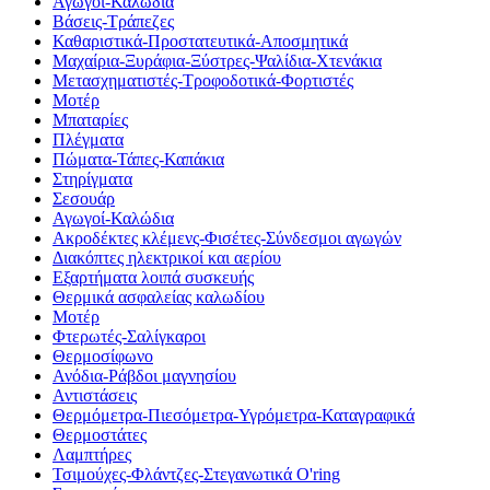
Αγωγοί-Καλώδια
Βάσεις-Τράπεζες
Καθαριστικά-Προστατευτικά-Αποσμητικά
Μαχαίρια-Ξυράφια-Ξύστρες-Ψαλίδια-Χτενάκια
Μετασχηματιστές-Τροφοδοτικά-Φορτιστές
Μοτέρ
Μπαταρίες
Πλέγματα
Πώματα-Τάπες-Καπάκια
Στηρίγματα
Σεσουάρ
Αγωγοί-Καλώδια
Ακροδέκτες κλέμενς-Φισέτες-Σύνδεσμοι αγωγών
Διακόπτες ηλεκτρικοί και αερίου
Εξαρτήματα λοιπά συσκευής
Θερμικά ασφαλείας καλωδίου
Μοτέρ
Φτερωτές-Σαλίγκαροι
Θερμοσίφωνο
Ανόδια-Ράβδοι μαγνησίου
Αντιστάσεις
Θερμόμετρα-Πιεσόμετρα-Υγρόμετρα-Καταγραφικά
Θερμοστάτες
Λαμπτήρες
Τσιμούχες-Φλάντζες-Στεγανωτικά O'ring