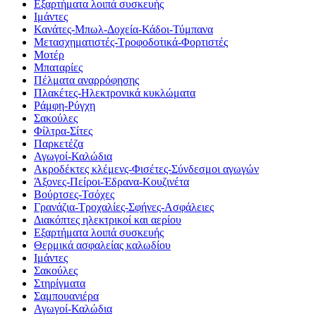
Εξαρτήματα λοιπά συσκευής
Ιμάντες
Κανάτες-Μπωλ-Δοχεία-Κάδοι-Τύμπανα
Μετασχηματιστές-Τροφοδοτικά-Φορτιστές
Μοτέρ
Μπαταρίες
Πέλματα αναρρόφησης
Πλακέτες-Ηλεκτρονικά κυκλώματα
Ράμφη-Ρύγχη
Σακούλες
Φίλτρα-Σίτες
Παρκετέζα
Αγωγοί-Καλώδια
Ακροδέκτες κλέμενς-Φισέτες-Σύνδεσμοι αγωγών
Άξονες-Πείροι-Έδρανα-Κουζινέτα
Βούρτσες-Τσόχες
Γρανάζια-Τροχαλίες-Σφήνες-Ασφάλειες
Διακόπτες ηλεκτρικοί και αερίου
Εξαρτήματα λοιπά συσκευής
Θερμικά ασφαλείας καλωδίου
Ιμάντες
Σακούλες
Στηρίγματα
Σαμπουανιέρα
Αγωγοί-Καλώδια