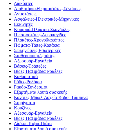
Διακόπτες
Αισθητήρια-Θερμοστάτες-Σένσορες
Αντιστάσεις
Ασφάλειες-Ηλεκτρικές-Μηχανικές
Εκκινητές
Κουμπιά-Πλήκτρα-Σκανδάλες
Πιεσσοστάτες-Αεροπαγίδες
Πλακέτες-Χρονοδιακόπτες
Πώματα-Τάπες-Καπάκια
Σωληνώσεις-Εσωτερικές
Σταθεροποιητές τάσης
Αξεσουάρ-Εργαλεία
Βάσεις-Τράπεζες
Βίδες-Παξιμάδια-Ροδέλες
Καθαριστικά
Ρόδες-Ροδάκια
Ρακόρ-Σύνδεσμοι
Εξαρτήματα λοιπά συσκευής
Κανάτες-Μπωλ-Δοχεία-Κάδοι-Τύμπανα
Στηρίγματα
Κουζίνες
Αξεσουάρ-Εργαλεία
Βίδες-Παξιμάδια-Ροδέλες
Δίσκοι-Ταψιά-Πιάτα
Εξαρτήματα λοιπά συσκευής