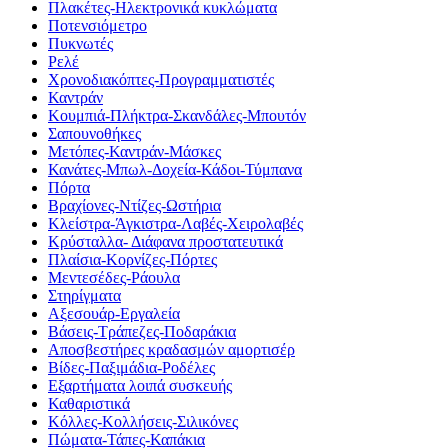
Πλακέτες-Ηλεκτρονικά κυκλώματα
Ποτενσιόμετρο
Πυκνωτές
Ρελέ
Χρονοδιακόπτες-Προγραμματιστές
Καντράν
Κουμπιά-Πλήκτρα-Σκανδάλες-Μπουτόν
Σαπουνοθήκες
Μετόπες-Καντράν-Μάσκες
Κανάτες-Μπωλ-Δοχεία-Κάδοι-Τύμπανα
Πόρτα
Βραχίονες-Ντίζες-Ωστήρια
Κλείστρα-Άγκιστρα-Λαβές-Χειρολαβές
Κρύσταλλα- Διάφανα προστατευτικά
Πλαίσια-Κορνίζες-Πόρτες
Μεντεσέδες-Ράουλα
Στηρίγματα
Αξεσουάρ-Εργαλεία
Βάσεις-Τράπεζες-Ποδαράκια
Αποσβεστήρες κραδασμών αμορτισέρ
Βίδες-Παξιμάδια-Ροδέλες
Εξαρτήματα λοιπά συσκευής
Καθαριστικά
Κόλλες-Κολλήσεις-Σιλικόνες
Πώματα-Τάπες-Καπάκια