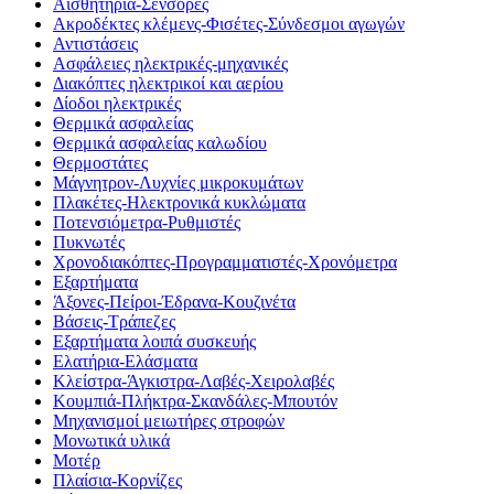
Αισθητήρια-Σένσορες
Ακροδέκτες κλέμενς-Φισέτες-Σύνδεσμοι αγωγών
Αντιστάσεις
Ασφάλειες ηλεκτρικές-μηχανικές
Διακόπτες ηλεκτρικοί και αερίου
Δίοδοι ηλεκτρικές
Θερμικά ασφαλείας
Θερμικά ασφαλείας καλωδίου
Θερμοστάτες
Μάγνητρον-Λυχνίες μικροκυμάτων
Πλακέτες-Ηλεκτρονικά κυκλώματα
Ποτενσιόμετρα-Ρυθμιστές
Πυκνωτές
Χρονοδιακόπτες-Προγραμματιστές-Χρονόμετρα
Εξαρτήματα
Άξονες-Πείροι-Έδρανα-Κουζινέτα
Βάσεις-Τράπεζες
Εξαρτήματα λοιπά συσκευής
Ελατήρια-Ελάσματα
Κλείστρα-Άγκιστρα-Λαβές-Χειρολαβές
Κουμπιά-Πλήκτρα-Σκανδάλες-Μπουτόν
Μηχανισμοί μειωτήρες στροφών
Μονωτικά υλικά
Μοτέρ
Πλαίσια-Κορνίζες