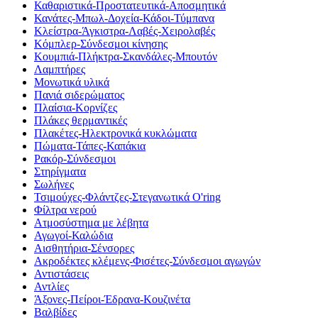
Καθαριστικά-Προστατευτικά-Αποσμητικά
Κανάτες-Μπωλ-Δοχεία-Κάδοι-Τύμπανα
Κλείστρα-Άγκιστρα-Λαβές-Χειρολαβές
Κόμπλερ-Σύνδεσμοι κίνησης
Κουμπιά-Πλήκτρα-Σκανδάλες-Μπουτόν
Λαμπτήρες
Μονωτικά υλικά
Πανιά σιδερώματος
Πλαίσια-Κορνίζες
Πλάκες θερμαντικές
Πλακέτες-Ηλεκτρονικά κυκλώματα
Πώματα-Τάπες-Καπάκια
Ρακόρ-Σύνδεσμοι
Στηρίγματα
Σωλήνες
Τσιμούχες-Φλάντζες-Στεγανωτικά O'ring
Φίλτρα νερού
Ατμοσύστημα με λέβητα
Αγωγοί-Καλώδια
Αισθητήρια-Σένσορες
Ακροδέκτες κλέμενς-Φισέτες-Σύνδεσμοι αγωγών
Αντιστάσεις
Αντλίες
Άξονες-Πείροι-Έδρανα-Κουζινέτα
Βαλβίδες