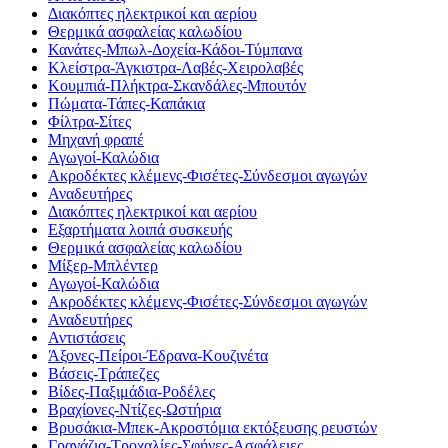
Διακόπτες ηλεκτρικοί και αερίου
Θερμικά ασφαλείας καλωδίου
Κανάτες-Μπωλ-Δοχεία-Κάδοι-Τύμπανα
Κλείστρα-Άγκιστρα-Λαβές-Χειρολαβές
Κουμπιά-Πλήκτρα-Σκανδάλες-Μπουτόν
Πώματα-Τάπες-Καπάκια
Φίλτρα-Σίτες
Μηχανή φραπέ
Αγωγοί-Καλώδια
Ακροδέκτες κλέμενς-Φισέτες-Σύνδεσμοι αγωγών
Αναδευτήρες
Διακόπτες ηλεκτρικοί και αερίου
Εξαρτήματα λοιπά συσκευής
Θερμικά ασφαλείας καλωδίου
Μίξερ-Μπλέντερ
Αγωγοί-Καλώδια
Ακροδέκτες κλέμενς-Φισέτες-Σύνδεσμοι αγωγών
Αναδευτήρες
Αντιστάσεις
Άξονες-Πείροι-Έδρανα-Κουζινέτα
Βάσεις-Τράπεζες
Βίδες-Παξιμάδια-Ροδέλες
Βραχίονες-Ντίζες-Ωστήρια
Βρυσάκια-Μπεκ-Ακροστόμια εκτόξευσης ρευστών
Γρανάζια-Τροχαλίες-Σφήνες-Ασφάλειες