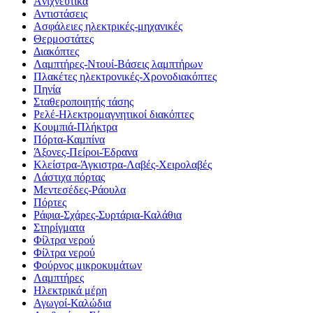
Aνιχνευτικά
Αντιστάσεις
Ασφάλειες ηλεκτρικές-μηχανικές
Θερμοστάτες
Διακόπτες
Λαμπτήρες-Ντουί-Βάσεις λαμπτήρων
Πλακέτες ηλεκτρονικές-Χρονοδιακόπτες
Πηνία
Σταθεροποιητής τάσης
Ρελέ-Ηλεκτρομαγνητικοί διακόπτες
Κουμπιά-Πλήκτρα
Πόρτα-Καμπίνα
Άξονες-Πείροι-Έδρανα
Κλείστρα-Άγκιστρα-Λαβές-Χειρολαβές
Λάστιχα πόρτας
Μεντεσέδες-Ράουλα
Πόρτες
Ράφια-Σχάρες-Συρτάρια-Καλάθια
Στηρίγματα
Φίλτρα νερού
Φίλτρα νερού
Φούρνος μικροκυμάτων
Λαμπτήρες
Ηλεκτρικά μέρη
Αγωγοί-Καλώδια