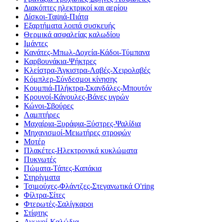
Διακόπτες ηλεκτρικοί και αερίου
Δίσκοι-Ταψιά-Πιάτα
Εξαρτήματα λοιπά συσκευής
Θερμικά ασφαλείας καλωδίου
Ιμάντες
Κανάτες-Μπωλ-Δοχεία-Κάδοι-Τύμπανα
Καρβουνάκια-Ψήκτρες
Κλείστρα-Άγκιστρα-Λαβές-Χειρολαβές
Κόμπλερ-Σύνδεσμοι κίνησης
Κουμπιά-Πλήκτρα-Σκανδάλες-Μπουτόν
Κρουνοί-Κάνουλες-Βάνες υγρών
Κώνοι-Σβούρες
Λαμπτήρες
Μαχαίρια-Ξυράφια-Ξύστρες-Ψαλίδια
Μηχανισμοί-Μειωτήρες στροφών
Μοτέρ
Πλακέτες-Ηλεκτρονικά κυκλώματα
Πυκνωτές
Πώματα-Τάπες-Καπάκια
Στηρίγματα
Τσιμούχες-Φλάντζες-Στεγανωτικά O'ring
Φίλτρα-Σίτες
Φτερωτές-Σαλίγκαροι
Στίφτης
Αγωγοί-Καλώδια