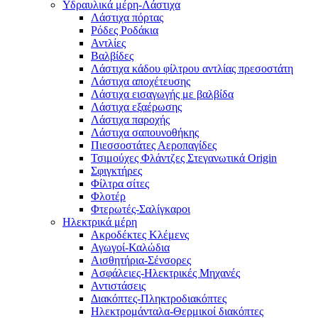
Υδραυλικά μέρη-Λάστιχα
Λάστιχα πόρτας
Ρόδες Ροδάκια
Αντλίες
Βαλβίδες
Λάστιχα κάδου φίλτρου αντλίας πρεσοστάτη
Λάστιχα αποχέτευσης
Λάστιχα εισαγωγής με βαλβίδα
Λάστιχα εξαέρωσης
Λάστιχα παροχής
Λάστιχα σαπουνοθήκης
Πιεσσοστάτες Αεροπαγίδες
Τσιμούχες Φλάντζες Στεγανωτικά Origin
Σφιγκτήρες
Φίλτρα σίτες
Φλοτέρ
Φτερωτές-Σαλίγκαροι
Ηλεκτρικά μέρη
Ακροδέκτες Κλέμενς
Αγωγοί-Καλώδια
Αισθητήρια-Σένσορες
Ασφάλειες-Ηλεκτρικές Μηχανές
Αντιστάσεις
Διακόπτες-Πληκτροδιακόπτες
Ηλεκτρομάνταλα-Θερμικοί διακόπτες