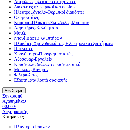
Ασφάλειες ηλεκτρικές-μηχανικές
Διακόπτες ηλεκτρικοί και αερίου
Ηλεκτρομάνταλα-Θερμικοί διακόπτες
Θερμοστάτες
Κουμπιά-Πλήκτρα-Σκανδάλες-Μπουτόν
Λαμπτήρες-Καλύμματα
Μοτέρ
Ντουί-Βάσεις λαμπτήρων
Πλακέτες-Χρονοδιακόπτες-Ηλεκτρονικά εξαρτήματα
Πυκνωτές
Χρονόμετρα-Προγραμματιστές
Αξεσουάρ-Εργαλεία
Κρύσταλλα διάφανα προστατευτικά
Μετώπες-Καντράν
Φίλτρα-Σίτες
Εξαρτήματα λοιπά συσκευής
Αναζήτηση
Σύγκριση
0
Αγαπημένα
0
0
0,00 €
Λογαριασμός
Κατηγορίες
Πλυντήριο Ρούχων