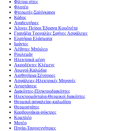
Φίλτρα σίτες
Φλοτέρ
Φτερωτές-Σαλίγκαροι
Κάδος
Αναδευτήρες
Άξονες Πείροι Έδρανα Κουζινέτα
Γρανάζια Τροχαλίες Σφήνες Ασφάλειες
Ελατήρια Ελάσματα
Ιμάντες
Λέβητες Μπόιλερ
Ρουλεμάν
Ηλεκτρικά μέρη
Ακροδέκτες Κλέμενς
Αγωγοί-Καλώδια
Αισθητήρια-Σένσορες
Ασφάλειες-Ηλεκτρικές Μηχανές
Αντιστάσεις
Διακόπτες-Πληκτροδιακόπτες
Ηλεκτρομάνταλα-Θερμικοί διακόπτες
Θερμικά ασφαλείας-καλωδίου
Θερμοστάτες
Καρβουνάκια-ψύκτρες
Κομπλέρ
Μοτέρ
Πηνία-Ταχογεννήτριες