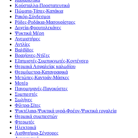
Κρύσταλλα-Προστατευτικά
Πώματα-Τάπες-Καπάκια
Ρακόρ-Σύνδεσμοι
Ρόδες-Ροδάκια-Μασουρίστρες
Δοχεία-Φρουτολεκάνες
Ψυκτικά Μέρη
Ανεμιστήρες
Αντλίες
Βαλβίδες
Βραχίονες-Ντίζες
Εξατμιστές-Συμπυκνωτές-Κοντένσερ
Θερμικά Ασφαλείας καλωδίου
Θερμόμετρα-Καταγραφικά
Μετώπες-Καντράν-Μάσκες
Μοτέρ
Παγομηχανές-Παγοκύστες
Συμπιεστές
Σωλήνες
Φίλτρα-Σίτες
Ψυκτέλαια-Ψυκτικά υγρά-Φρέον-Ψυκτικά εργαλεία
Θερμικά συμπιεστών
Φτερωτές
Ηλεκτρικά
Αισθητήρια-Σένσορες