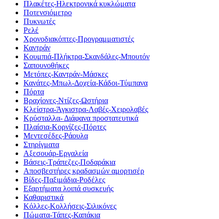
Πλακέτες-Ηλεκτρονικά κυκλώματα
Ποτενσιόμετρο
Πυκνωτές
Ρελέ
Χρονοδιακόπτες-Προγραμματιστές
Καντράν
Κουμπιά-Πλήκτρα-Σκανδάλες-Μπουτόν
Σαπουνοθήκες
Μετόπες-Καντράν-Μάσκες
Κανάτες-Μπωλ-Δοχεία-Κάδοι-Τύμπανα
Πόρτα
Βραχίονες-Ντίζες-Ωστήρια
Κλείστρα-Άγκιστρα-Λαβές-Χειρολαβές
Κρύσταλλα- Διάφανα προστατευτικά
Πλαίσια-Κορνίζες-Πόρτες
Μεντεσέδες-Ράουλα
Στηρίγματα
Αξεσουάρ-Εργαλεία
Βάσεις-Τράπεζες-Ποδαράκια
Αποσβεστήρες κραδασμών αμορτισέρ
Βίδες-Παξιμάδια-Ροδέλες
Εξαρτήματα λοιπά συσκευής
Καθαριστικά
Κόλλες-Κολλήσεις-Σιλικόνες
Πώματα-Τάπες-Καπάκια