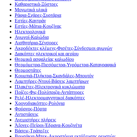
Καθαριστικά-Ξύστρες
Μονωτικά υλικά
Ράφια-Σχάρες-Συρτάρια
Εστίες-Καντράν
Εστίες-Μάτια-Κουζίνας
Ηλεκτρολογικά
Αγωγοί-Καλώδια
Αισθητήρια-Σένσορες
Ακροδέκτες κλέμενς-Φισέτες-Σύνδεσμοι αγωγών
Διακόπτες ηλεκτρικοί και αερίου
Θερμικά ασφαλείας καλωδίου
Θερμόμετρα-Πιεσόμετρα-Υγρόμετρα-Καταγραφικά
Θερμοστάτες
Κουμπιά-Πλήκτρα-Σκανδάλες-Μπουτόν
Λαμπτήρες-Ντουί-Βάσεις λαμπτήρων
Πλακέτες-Ηλεκτρονικά κυκλώματα
Πρίζες-Φις-Πολύπριζα-Αντάπτορες
Ρελέ-Ηλεκτρομαγνητικοί διακόπτες
Χρονοδιακόπτες-Ρολόγια
Φούρνος-Πόρτα
Αντιστάσεις
Ανεμιστήρες πλήρεις
Άξονες-Πείροι-Έδρανα-Κουζινέτα
Βάσεις-Τράπεζες
Βρυσάκια-Μπεκ-Ακροστόμια εκτόξευσης ρευστών