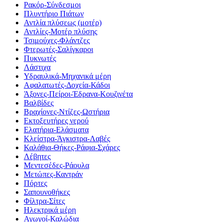
Ρακόρ-Σύνδεσμοι
Πλυντήριο Πιάτων
Αντλία πλύσεως (μοτέρ)
Αντλίες-Μοτέρ πλύσης
Τσιμούχες-Φλάντζες
Φτερωτές-Σαλίγκαροι
Πυκνωτές
Λάστιχα
Υδραυλικά-Mηχανικά μέρη
Αφαλατωτές-Δοχεία-Κάδοι
Άξονες-Πείροι-Έδρανα-Κουζινέτα
Βαλβίδες
Βραχίονες-Ντίζες-Ωστήρια
Εκτοξευτήρες νερού
Ελατήρια-Ελάσματα
Κλείστρα-Άγκιστρα-Λαβές
Καλάθια-Θήκες-Ράφια-Σχάρες
Λέβητες
Μεντεσέδες-Ράουλα
Μετώπες-Καντράν
Πόρτες
Σαπουνοθήκες
Φίλτρα-Σίτες
Ηλεκτρικά μέρη
Αγωγοί-Καλώδια