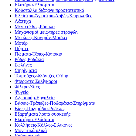
Ελατήρια-Ελάσματα
Κρύσταλλα διάφανα προστατευτικά
Κλείστρα-Άγκιστρα-Λαβές-Χειρολαβές
Λάστιχα
Μεντεσέδες-Ράουλα
Μηχανισμοί μειωτήρες στροφών
Μετώπες-Καντράν-Μάσκες
Μοτέρ
Πόρτες
Πώματα-Τάπες-Καπάκια
Ρόδες-Ροδάκια
Σωλήνες
Στηρίγματα
Τσιμούχες-Φλάντζες O'ring
Φτερωτές-Σαλίγκαροι
Φίλτρα-Σίτες
Ψυγείο
Αξεσουάρ-Εργαλεία
Βάσεις-Τράπεζες-Ποδαράκια-Στηρίγματα
Βίδες-Παξιμάδια-Ροδέλες
Εξαρτήματα λοιπά συσκευής
Ελατήρια-Ελάσματα
Κολλήσεις-Κόλλες-Σιλικόνες
Μονωτικά υλικά
Καθαριστικά