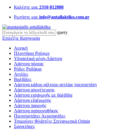
Καλέστε μας
2310 812888
Ρωτήστε μας
info@antallaktiko.com.gr
query
Επιλέξτε Κατηγορία
Αρχική
Πλυντήριο Ρούχων
Υδραυλικά μέρη-Λάστιχα
Λάστιχα πόρτας
Ρόδες Ροδάκια
Αντλίες
Βαλβίδες
Λάστιχα κάδου φίλτρου αντλίας πρεσοστάτη
Λάστιχα αποχέτευσης
Λάστιχα εισαγωγής με βαλβίδα
Λάστιχα εξαέρωσης
Λάστιχα παροχής
Λάστιχα σαπουνοθήκης
Πιεσσοστάτες Αεροπαγίδες
Τσιμούχες Φλάντζες Στεγανωτικά Origin
Σφιγκτήρες