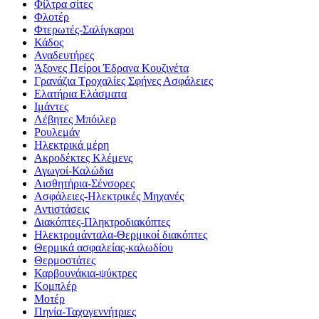
Φίλτρα σίτες
Φλοτέρ
Φτερωτές-Σαλίγκαροι
Κάδος
Αναδευτήρες
Άξονες Πείροι Έδρανα Κουζινέτα
Γρανάζια Τροχαλίες Σφήνες Ασφάλειες
Ελατήρια Ελάσματα
Ιμάντες
Λέβητες Μπόιλερ
Ρουλεμάν
Ηλεκτρικά μέρη
Ακροδέκτες Κλέμενς
Αγωγοί-Καλώδια
Αισθητήρια-Σένσορες
Ασφάλειες-Ηλεκτρικές Μηχανές
Αντιστάσεις
Διακόπτες-Πληκτροδιακόπτες
Ηλεκτρομάνταλα-Θερμικοί διακόπτες
Θερμικά ασφαλείας-καλωδίου
Θερμοστάτες
Καρβουνάκια-ψύκτρες
Κομπλέρ
Μοτέρ
Πηνία-Ταχογεννήτριες