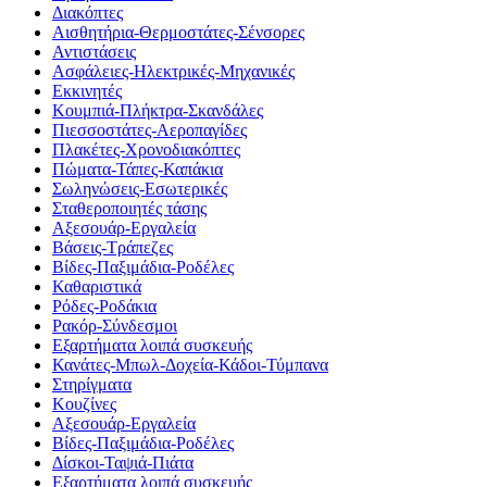
Διακόπτες
Αισθητήρια-Θερμοστάτες-Σένσορες
Αντιστάσεις
Ασφάλειες-Ηλεκτρικές-Μηχανικές
Εκκινητές
Κουμπιά-Πλήκτρα-Σκανδάλες
Πιεσσοστάτες-Αεροπαγίδες
Πλακέτες-Χρονοδιακόπτες
Πώματα-Τάπες-Καπάκια
Σωληνώσεις-Εσωτερικές
Σταθεροποιητές τάσης
Αξεσουάρ-Εργαλεία
Βάσεις-Τράπεζες
Βίδες-Παξιμάδια-Ροδέλες
Καθαριστικά
Ρόδες-Ροδάκια
Ρακόρ-Σύνδεσμοι
Εξαρτήματα λοιπά συσκευής
Κανάτες-Μπωλ-Δοχεία-Κάδοι-Τύμπανα
Στηρίγματα
Κουζίνες
Αξεσουάρ-Εργαλεία
Βίδες-Παξιμάδια-Ροδέλες
Δίσκοι-Ταψιά-Πιάτα
Εξαρτήματα λοιπά συσκευής