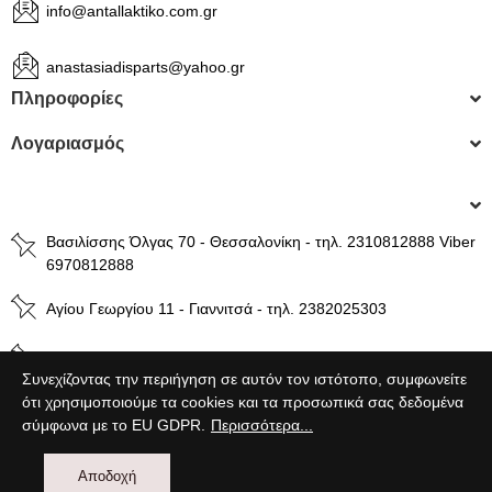
info@antallaktiko.com.gr
anastasiadisparts@yahoo.gr
Πληροφορίες
Λογαριασμός
Βασιλίσσης Όλγας 70 - Θεσσαλονίκη - τηλ. 2310812888 Viber
6970812888
Αγίου Γεωργίου 11 - Γιαννιτσά - τηλ. 2382025303
Βενιζέλου 49 - Βέροια - τηλ. 2331024800
Συνεχίζοντας την περιήγηση σε αυτόν τον ιστότοπο, συμφωνείτε
ότι χρησιμοποιούμε τα cookies και τα προσωπικά σας δεδομένα
σύμφωνα με το EU GDPR.
Περισσότερα...
Powered by
wst.gr
Αποδοχή