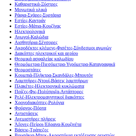
Καθαριστικά-Ξύστρες
Μονωτικά υλικά
Ράφια-Σχάρες-Συρτάρια
Εστίες-Καντράν
Εστίες-Μάτια-Κουζίνας
Ηλεκτρολογικά
Αγωγοί-Καλώδια
Αισθητήρια-Σένσορες
Ακροδέκτες κλέμενς-Φισέτες-Σύνδεσμοι αγωγών
Διακόπτες ηλεκτρικοί και αερίου
Θερμικά ασφαλείας καλωδίου
Θερμόμετρα-Πιεσόμετρα-Υγρόμετρα-Καταγραφικά
Θερμοστάτες
Κουμπιά-Πλήκτρα-Σκανδάλες-Μπουτόν
Λαμπτήρες-Ντουί-Βάσεις λαμπτήρων
Πλακέτες-Ηλεκτρονικά κυκλώματα
Πρίζες-Φις-Πολύπριζα-Αντάπτορες
Ρελέ-Ηλεκτρομαγνητικοί διακόπτες
Χρονοδιακόπτες-Ρολόγια
Φούρνος-Πόρτα
Αντιστάσεις
Ανεμιστήρες πλήρεις
Άξονες-Πείροι-Έδρανα-Κουζινέτα
Βάσεις-Τράπεζες
Βρυσάκια-Μπεκ-Ακροστόμια εκτόξευσης ρευστών