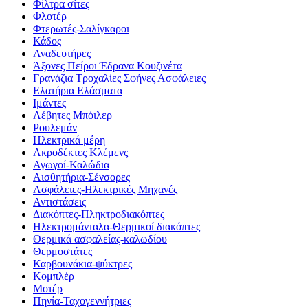
Φίλτρα σίτες
Φλοτέρ
Φτερωτές-Σαλίγκαροι
Κάδος
Αναδευτήρες
Άξονες Πείροι Έδρανα Κουζινέτα
Γρανάζια Τροχαλίες Σφήνες Ασφάλειες
Ελατήρια Ελάσματα
Ιμάντες
Λέβητες Μπόιλερ
Ρουλεμάν
Ηλεκτρικά μέρη
Ακροδέκτες Κλέμενς
Αγωγοί-Καλώδια
Αισθητήρια-Σένσορες
Ασφάλειες-Ηλεκτρικές Μηχανές
Αντιστάσεις
Διακόπτες-Πληκτροδιακόπτες
Ηλεκτρομάνταλα-Θερμικοί διακόπτες
Θερμικά ασφαλείας-καλωδίου
Θερμοστάτες
Καρβουνάκια-ψύκτρες
Κομπλέρ
Μοτέρ
Πηνία-Ταχογεννήτριες