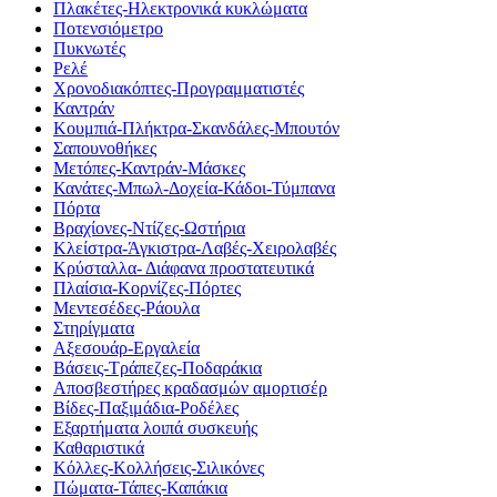
Πλακέτες-Ηλεκτρονικά κυκλώματα
Ποτενσιόμετρο
Πυκνωτές
Ρελέ
Χρονοδιακόπτες-Προγραμματιστές
Καντράν
Κουμπιά-Πλήκτρα-Σκανδάλες-Μπουτόν
Σαπουνοθήκες
Μετόπες-Καντράν-Μάσκες
Κανάτες-Μπωλ-Δοχεία-Κάδοι-Τύμπανα
Πόρτα
Βραχίονες-Ντίζες-Ωστήρια
Κλείστρα-Άγκιστρα-Λαβές-Χειρολαβές
Κρύσταλλα- Διάφανα προστατευτικά
Πλαίσια-Κορνίζες-Πόρτες
Μεντεσέδες-Ράουλα
Στηρίγματα
Αξεσουάρ-Εργαλεία
Βάσεις-Τράπεζες-Ποδαράκια
Αποσβεστήρες κραδασμών αμορτισέρ
Βίδες-Παξιμάδια-Ροδέλες
Εξαρτήματα λοιπά συσκευής
Καθαριστικά
Κόλλες-Κολλήσεις-Σιλικόνες
Πώματα-Τάπες-Καπάκια