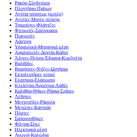
Ρακόρ-Σύνδεσμοι
Πλυντήριο Πιάτων
Αντλία πλύσεως (μοτέρ)
Αντλίες-Μοτέρ πλύσης
Τσιμούχες-Φλάντζες
Φτερωτές-Σαλίγκαροι
Πυκνωτές
Λάστιχα
Υδραυλικά-Mηχανικά μέρη
Αφαλατωτές-Δοχεία-Κάδοι
Άξονες-Πείροι-Έδρανα-Κουζινέτα
Βαλβίδες
Βραχίονες-Ντίζες-Ωστήρια
Εκτοξευτήρες νερού
Ελατήρια-Ελάσματα
Κλείστρα-Άγκιστρα-Λαβές
Καλάθια-Θήκες-Ράφια-Σχάρες
Λέβητες
Μεντεσέδες-Ράουλα
Μετώπες-Καντράν
Πόρτες
Σαπουνοθήκες
Φίλτρα-Σίτες
Ηλεκτρικά μέρη
Αγωγοί-Καλώδια