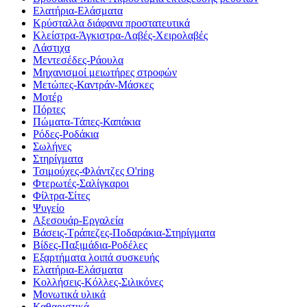
Ελατήρια-Ελάσματα
Κρύσταλλα διάφανα προστατευτικά
Κλείστρα-Άγκιστρα-Λαβές-Χειρολαβές
Λάστιχα
Μεντεσέδες-Ράουλα
Μηχανισμοί μειωτήρες στροφών
Μετώπες-Καντράν-Μάσκες
Μοτέρ
Πόρτες
Πώματα-Τάπες-Καπάκια
Ρόδες-Ροδάκια
Σωλήνες
Στηρίγματα
Τσιμούχες-Φλάντζες O'ring
Φτερωτές-Σαλίγκαροι
Φίλτρα-Σίτες
Ψυγείο
Αξεσουάρ-Εργαλεία
Βάσεις-Τράπεζες-Ποδαράκια-Στηρίγματα
Βίδες-Παξιμάδια-Ροδέλες
Εξαρτήματα λοιπά συσκευής
Ελατήρια-Ελάσματα
Κολλήσεις-Κόλλες-Σιλικόνες
Μονωτικά υλικά
Καθαριστικά