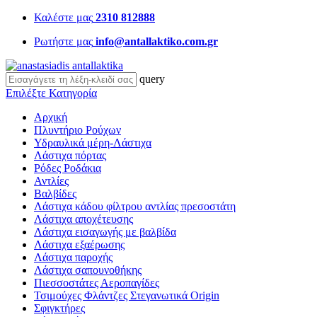
Καλέστε μας
2310 812888
Ρωτήστε μας
info@antallaktiko.com.gr
query
Επιλέξτε Κατηγορία
Αρχική
Πλυντήριο Ρούχων
Υδραυλικά μέρη-Λάστιχα
Λάστιχα πόρτας
Ρόδες Ροδάκια
Αντλίες
Βαλβίδες
Λάστιχα κάδου φίλτρου αντλίας πρεσοστάτη
Λάστιχα αποχέτευσης
Λάστιχα εισαγωγής με βαλβίδα
Λάστιχα εξαέρωσης
Λάστιχα παροχής
Λάστιχα σαπουνοθήκης
Πιεσσοστάτες Αεροπαγίδες
Τσιμούχες Φλάντζες Στεγανωτικά Origin
Σφιγκτήρες