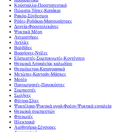
Κρύσταλλα-Προστατευτικά
Πώματα-Τάπες-Καπάκια
Ρακόρ-Σύνδεσμοι
Ρόδες-Ροδάκια-Μασουρίστρες
Δοχεία-Φρουτολεκάνες
Ψυκτικά Μέρη
Ανεμιστήρες
Αντλίες
Βαλβίδες
Βραχίονες-Ντίζες
Εξατμιστές-Συμπυκνωτές-Κοντένσερ
Θερμικά Ασφαλείας καλωδίου
Θερμόμετρα-Καταγραφικά
Μετώπες-Καντράν-Μάσκες
Μοτέρ
Παγομηχανές-Παγοκύστες
Συμπιεστές
Σωλήνες
Φίλτρα-Σίτες
Ψυκτέλαια-Ψυκτικά υγρά-Φρέον-Ψυκτικά εργαλεία
Θερμικά συμπιεστών
Φτερωτές
Ηλεκτρικά
Αισθητήρια-Σένσορες