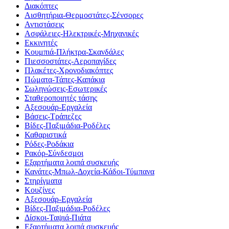
Διακόπτες
Αισθητήρια-Θερμοστάτες-Σένσορες
Αντιστάσεις
Ασφάλειες-Ηλεκτρικές-Μηχανικές
Εκκινητές
Κουμπιά-Πλήκτρα-Σκανδάλες
Πιεσσοστάτες-Αεροπαγίδες
Πλακέτες-Χρονοδιακόπτες
Πώματα-Τάπες-Καπάκια
Σωληνώσεις-Εσωτερικές
Σταθεροποιητές τάσης
Αξεσουάρ-Εργαλεία
Βάσεις-Τράπεζες
Βίδες-Παξιμάδια-Ροδέλες
Καθαριστικά
Ρόδες-Ροδάκια
Ρακόρ-Σύνδεσμοι
Εξαρτήματα λοιπά συσκευής
Κανάτες-Μπωλ-Δοχεία-Κάδοι-Τύμπανα
Στηρίγματα
Κουζίνες
Αξεσουάρ-Εργαλεία
Βίδες-Παξιμάδια-Ροδέλες
Δίσκοι-Ταψιά-Πιάτα
Εξαρτήματα λοιπά συσκευής