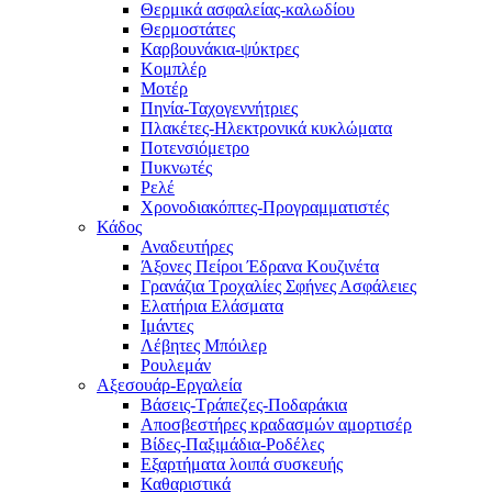
Θερμικά ασφαλείας-καλωδίου
Θερμοστάτες
Καρβουνάκια-ψύκτρες
Κομπλέρ
Μοτέρ
Πηνία-Ταχογεννήτριες
Πλακέτες-Ηλεκτρονικά κυκλώματα
Ποτενσιόμετρο
Πυκνωτές
Ρελέ
Χρονοδιακόπτες-Προγραμματιστές
Κάδος
Αναδευτήρες
Άξονες Πείροι Έδρανα Κουζινέτα
Γρανάζια Τροχαλίες Σφήνες Ασφάλειες
Ελατήρια Ελάσματα
Ιμάντες
Λέβητες Μπόιλερ
Ρουλεμάν
Αξεσουάρ-Εργαλεία
Βάσεις-Τράπεζες-Ποδαράκια
Αποσβεστήρες κραδασμών αμορτισέρ
Βίδες-Παξιμάδια-Ροδέλες
Εξαρτήματα λοιπά συσκευής
Καθαριστικά