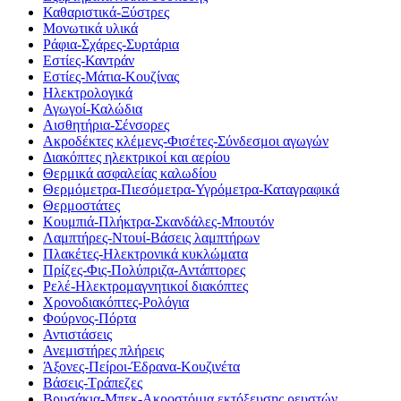
Καθαριστικά-Ξύστρες
Μονωτικά υλικά
Ράφια-Σχάρες-Συρτάρια
Εστίες-Καντράν
Εστίες-Μάτια-Κουζίνας
Ηλεκτρολογικά
Αγωγοί-Καλώδια
Αισθητήρια-Σένσορες
Ακροδέκτες κλέμενς-Φισέτες-Σύνδεσμοι αγωγών
Διακόπτες ηλεκτρικοί και αερίου
Θερμικά ασφαλείας καλωδίου
Θερμόμετρα-Πιεσόμετρα-Υγρόμετρα-Καταγραφικά
Θερμοστάτες
Κουμπιά-Πλήκτρα-Σκανδάλες-Μπουτόν
Λαμπτήρες-Ντουί-Βάσεις λαμπτήρων
Πλακέτες-Ηλεκτρονικά κυκλώματα
Πρίζες-Φις-Πολύπριζα-Αντάπτορες
Ρελέ-Ηλεκτρομαγνητικοί διακόπτες
Χρονοδιακόπτες-Ρολόγια
Φούρνος-Πόρτα
Αντιστάσεις
Ανεμιστήρες πλήρεις
Άξονες-Πείροι-Έδρανα-Κουζινέτα
Βάσεις-Τράπεζες
Βρυσάκια-Μπεκ-Ακροστόμια εκτόξευσης ρευστών