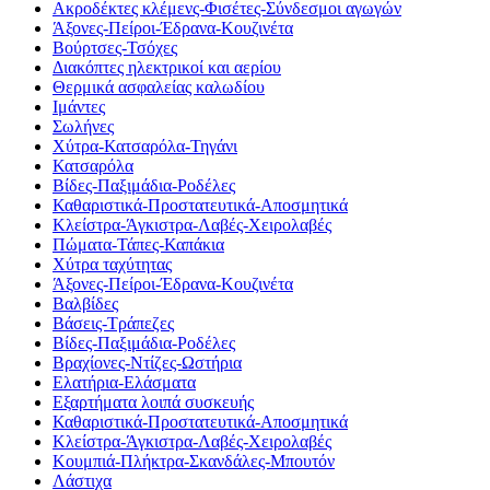
Ακροδέκτες κλέμενς-Φισέτες-Σύνδεσμοι αγωγών
Άξονες-Πείροι-Έδρανα-Κουζινέτα
Βούρτσες-Τσόχες
Διακόπτες ηλεκτρικοί και αερίου
Θερμικά ασφαλείας καλωδίου
Ιμάντες
Σωλήνες
Χύτρα-Κατσαρόλα-Τηγάνι
Κατσαρόλα
Βίδες-Παξιμάδια-Ροδέλες
Καθαριστικά-Προστατευτικά-Αποσμητικά
Κλείστρα-Άγκιστρα-Λαβές-Χειρολαβές
Πώματα-Τάπες-Καπάκια
Χύτρα ταχύτητας
Άξονες-Πείροι-Έδρανα-Κουζινέτα
Βαλβίδες
Βάσεις-Τράπεζες
Βίδες-Παξιμάδια-Ροδέλες
Βραχίονες-Ντίζες-Ωστήρια
Ελατήρια-Ελάσματα
Εξαρτήματα λοιπά συσκευής
Καθαριστικά-Προστατευτικά-Αποσμητικά
Κλείστρα-Άγκιστρα-Λαβές-Χειρολαβές
Κουμπιά-Πλήκτρα-Σκανδάλες-Μπουτόν
Λάστιχα