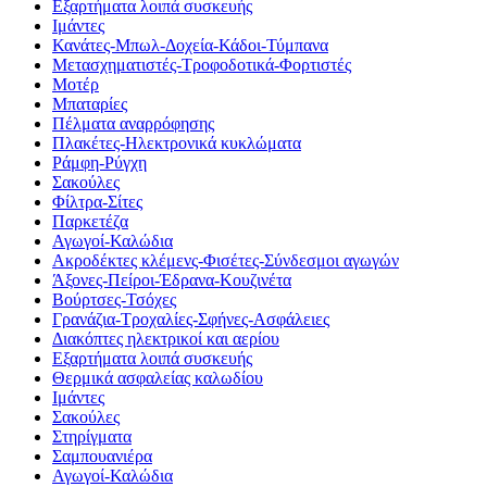
Εξαρτήματα λοιπά συσκευής
Ιμάντες
Κανάτες-Μπωλ-Δοχεία-Κάδοι-Τύμπανα
Μετασχηματιστές-Τροφοδοτικά-Φορτιστές
Μοτέρ
Μπαταρίες
Πέλματα αναρρόφησης
Πλακέτες-Ηλεκτρονικά κυκλώματα
Ράμφη-Ρύγχη
Σακούλες
Φίλτρα-Σίτες
Παρκετέζα
Αγωγοί-Καλώδια
Ακροδέκτες κλέμενς-Φισέτες-Σύνδεσμοι αγωγών
Άξονες-Πείροι-Έδρανα-Κουζινέτα
Βούρτσες-Τσόχες
Γρανάζια-Τροχαλίες-Σφήνες-Ασφάλειες
Διακόπτες ηλεκτρικοί και αερίου
Εξαρτήματα λοιπά συσκευής
Θερμικά ασφαλείας καλωδίου
Ιμάντες
Σακούλες
Στηρίγματα
Σαμπουανιέρα
Αγωγοί-Καλώδια