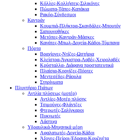
Κόλλες-Κολλήσεις-Σιλικόνες
Πώματα-Τάπες-Καπάκια
Ρακόρ-Σύνδεσμοι
Καντράν
Κουμπιά-Πλήκτρα-Σκανδάλες-Μπουτόν
Σαπουνοθήκες
Μετόπες-Καντράν-Μάσκες
Κανάτες-Μπωλ-Δοχεία-Κάδοι-Τύμπανα
Πόρτα
Βραχίονες-Ντίζες-Ωστήρια
Κλείστρα-Άγκιστρα-Λαβές-Χειρολαβές
Κρύσταλλα- Διάφανα προστατευτικά
Πλαίσια-Κορνίζες-Πόρτες
Μεντεσέδες-Ράουλα
Στηρίγματα
Πλυντήριο Πιάτων
Αντλία πλύσεως (μοτέρ)
Αντλίες-Μοτέρ πλύσης
Τσιμούχες-Φλάντζες
Φτερωτές-Σαλίγκαροι
Πυκνωτές
Λάστιχα
Υδραυλικά-Mηχανικά μέρη
Αφαλατωτές-Δοχεία-Κάδοι
Άξονες-Πείροι-Έδρανα-Κουζινέτα