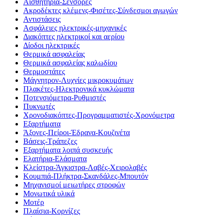
Αισθητήρια-Σένσορες
Ακροδέκτες κλέμενς-Φισέτες-Σύνδεσμοι αγωγών
Αντιστάσεις
Ασφάλειες ηλεκτρικές-μηχανικές
Διακόπτες ηλεκτρικοί και αερίου
Δίοδοι ηλεκτρικές
Θερμικά ασφαλείας
Θερμικά ασφαλείας καλωδίου
Θερμοστάτες
Μάγνητρον-Λυχνίες μικροκυμάτων
Πλακέτες-Ηλεκτρονικά κυκλώματα
Ποτενσιόμετρα-Ρυθμιστές
Πυκνωτές
Χρονοδιακόπτες-Προγραμματιστές-Χρονόμετρα
Εξαρτήματα
Άξονες-Πείροι-Έδρανα-Κουζινέτα
Βάσεις-Τράπεζες
Εξαρτήματα λοιπά συσκευής
Ελατήρια-Ελάσματα
Κλείστρα-Άγκιστρα-Λαβές-Χειρολαβές
Κουμπιά-Πλήκτρα-Σκανδάλες-Μπουτόν
Μηχανισμοί μειωτήρες στροφών
Μονωτικά υλικά
Μοτέρ
Πλαίσια-Κορνίζες