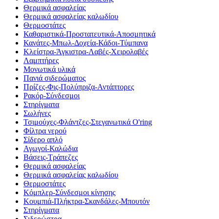
Θερμικά ασφαλείας
Θερμικά ασφαλείας καλωδίου
Θερμοστάτες
Καθαριστικά-Προστατευτικά-Αποσμητικά
Κανάτες-Μπωλ-Δοχεία-Κάδοι-Τύμπανα
Κλείστρα-Άγκιστρα-Λαβές-Χειρολαβές
Λαμπτήρες
Μονωτικά υλικά
Πανιά σιδερώματος
Πρίζες-Φις-Πολύπριζα-Αντάπτορες
Ρακόρ-Σύνδεσμοι
Στηρίγματα
Σωλήνες
Τσιμούχες-Φλάντζες-Στεγανωτικά O'ring
Φίλτρα νερού
Σίδερο απλό
Αγωγοί-Καλώδια
Βάσεις-Τράπεζες
Θερμικά ασφαλείας
Θερμικά ασφαλείας καλωδίου
Θερμοστάτες
Κόμπλερ-Σύνδεσμοι κίνησης
Κουμπιά-Πλήκτρα-Σκανδάλες-Μπουτόν
Στηρίγματα
Σιδερώστρα