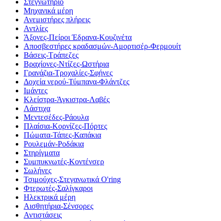
Στεγνωτήριο
Μηχανικά μέρη
Ανεμιστήρες πλήρεις
Αντλίες
Άξονες-Πείροι Έδρανα-Κουζινέτα
Αποσβεστήρες κραδασμών-Αμορτισέρ-Φερμουίτ
Βάσεις-Τράπεζες
Βραχίονες-Ντίζες-Ωστήρια
Γρανάζια-Τροχαλίες-Σφήνες
Δοχεία νερού-Τύμπανα-Φλάντζες
Ιμάντες
Κλείστρα-Άγκιστρα-Λαβές
Λάστιχα
Μεντεσέδες-Ράουλα
Πλαίσια-Κορνίζες-Πόρτες
Πώματα-Τάπες-Καπάκια
Ρουλεμάν-Ροδάκια
Στηρίγματα
Συμπυκνωτές-Κοντένσερ
Σωλήνες
Τσιμούχες-Στεγανωτικά O'ring
Φτερωτές-Σαλίγκαροι
Ηλεκτρικά μέρη
Αισθητήρια-Σένσορες
Αντιστάσεις