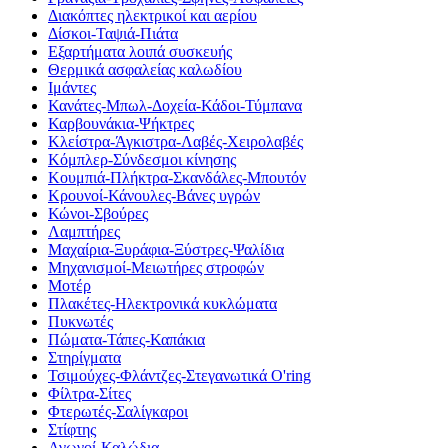
Διακόπτες ηλεκτρικοί και αερίου
Δίσκοι-Ταψιά-Πιάτα
Εξαρτήματα λοιπά συσκευής
Θερμικά ασφαλείας καλωδίου
Ιμάντες
Κανάτες-Μπωλ-Δοχεία-Κάδοι-Τύμπανα
Καρβουνάκια-Ψήκτρες
Κλείστρα-Άγκιστρα-Λαβές-Χειρολαβές
Κόμπλερ-Σύνδεσμοι κίνησης
Κουμπιά-Πλήκτρα-Σκανδάλες-Μπουτόν
Κρουνοί-Κάνουλες-Βάνες υγρών
Κώνοι-Σβούρες
Λαμπτήρες
Μαχαίρια-Ξυράφια-Ξύστρες-Ψαλίδια
Μηχανισμοί-Μειωτήρες στροφών
Μοτέρ
Πλακέτες-Ηλεκτρονικά κυκλώματα
Πυκνωτές
Πώματα-Τάπες-Καπάκια
Στηρίγματα
Τσιμούχες-Φλάντζες-Στεγανωτικά O'ring
Φίλτρα-Σίτες
Φτερωτές-Σαλίγκαροι
Στίφτης
Αγωγοί-Καλώδια