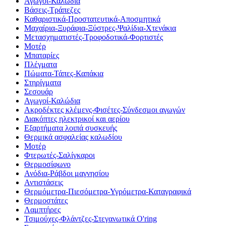
Αγωγοί-Καλώδια
Βάσεις-Τράπεζες
Καθαριστικά-Προστατευτικά-Αποσμητικά
Μαχαίρια-Ξυράφια-Ξύστρες-Ψαλίδια-Χτενάκια
Μετασχηματιστές-Τροφοδοτικά-Φορτιστές
Μοτέρ
Μπαταρίες
Πλέγματα
Πώματα-Τάπες-Καπάκια
Στηρίγματα
Σεσουάρ
Αγωγοί-Καλώδια
Ακροδέκτες κλέμενς-Φισέτες-Σύνδεσμοι αγωγών
Διακόπτες ηλεκτρικοί και αερίου
Εξαρτήματα λοιπά συσκευής
Θερμικά ασφαλείας καλωδίου
Μοτέρ
Φτερωτές-Σαλίγκαροι
Θερμοσίφωνο
Ανόδια-Ράβδοι μαγνησίου
Αντιστάσεις
Θερμόμετρα-Πιεσόμετρα-Υγρόμετρα-Καταγραφικά
Θερμοστάτες
Λαμπτήρες
Τσιμούχες-Φλάντζες-Στεγανωτικά O'ring