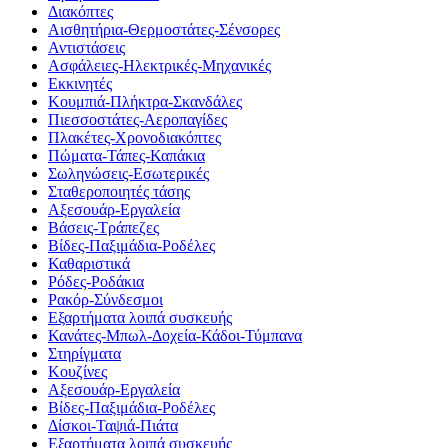
Διακόπτες
Αισθητήρια-Θερμοστάτες-Σένσορες
Αντιστάσεις
Ασφάλειες-Ηλεκτρικές-Μηχανικές
Εκκινητές
Κουμπιά-Πλήκτρα-Σκανδάλες
Πιεσσοστάτες-Αεροπαγίδες
Πλακέτες-Χρονοδιακόπτες
Πώματα-Τάπες-Καπάκια
Σωληνώσεις-Εσωτερικές
Σταθεροποιητές τάσης
Αξεσουάρ-Εργαλεία
Βάσεις-Τράπεζες
Βίδες-Παξιμάδια-Ροδέλες
Καθαριστικά
Ρόδες-Ροδάκια
Ρακόρ-Σύνδεσμοι
Εξαρτήματα λοιπά συσκευής
Κανάτες-Μπωλ-Δοχεία-Κάδοι-Τύμπανα
Στηρίγματα
Κουζίνες
Αξεσουάρ-Εργαλεία
Βίδες-Παξιμάδια-Ροδέλες
Δίσκοι-Ταψιά-Πιάτα
Εξαρτήματα λοιπά συσκευής