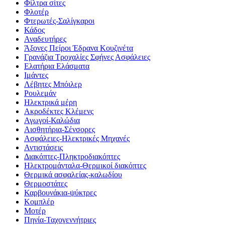
Φίλτρα σίτες
Φλοτέρ
Φτερωτές-Σαλίγκαροι
Κάδος
Αναδευτήρες
Άξονες Πείροι Έδρανα Κουζινέτα
Γρανάζια Τροχαλίες Σφήνες Ασφάλειες
Ελατήρια Ελάσματα
Ιμάντες
Λέβητες Μπόιλερ
Ρουλεμάν
Ηλεκτρικά μέρη
Ακροδέκτες Κλέμενς
Αγωγοί-Καλώδια
Αισθητήρια-Σένσορες
Ασφάλειες-Ηλεκτρικές Μηχανές
Αντιστάσεις
Διακόπτες-Πληκτροδιακόπτες
Ηλεκτρομάνταλα-Θερμικοί διακόπτες
Θερμικά ασφαλείας-καλωδίου
Θερμοστάτες
Καρβουνάκια-ψύκτρες
Κομπλέρ
Μοτέρ
Πηνία-Ταχογεννήτριες