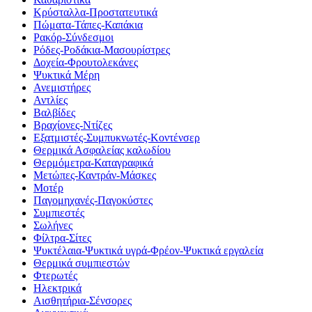
Κρύσταλλα-Προστατευτικά
Πώματα-Τάπες-Καπάκια
Ρακόρ-Σύνδεσμοι
Ρόδες-Ροδάκια-Μασουρίστρες
Δοχεία-Φρουτολεκάνες
Ψυκτικά Μέρη
Ανεμιστήρες
Αντλίες
Βαλβίδες
Βραχίονες-Ντίζες
Εξατμιστές-Συμπυκνωτές-Κοντένσερ
Θερμικά Ασφαλείας καλωδίου
Θερμόμετρα-Καταγραφικά
Μετώπες-Καντράν-Μάσκες
Μοτέρ
Παγομηχανές-Παγοκύστες
Συμπιεστές
Σωλήνες
Φίλτρα-Σίτες
Ψυκτέλαια-Ψυκτικά υγρά-Φρέον-Ψυκτικά εργαλεία
Θερμικά συμπιεστών
Φτερωτές
Ηλεκτρικά
Αισθητήρια-Σένσορες