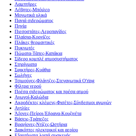
Λαμπτήρες
Λέβητες-Μπόιλερ
Μονωτικά υλικά
Πανιά σιδερώματος
Πηνία
Πιεσοστάτες-Αεροπαγίδες
Πλαίσια-Κορνίζες
Πλάκες θερμαντικές
Πυκνωτές
Πώματα-Τάπες-Καπάκια
Σίδερο κομπλέ ατμοσυστήματος
Στηρίγματα
Σφικτήρες-Κυάθια
Σωλήνες
Τσιμούχες-Φλάντζες-Στεγανωτικά O'ring
Φίλτρα νερού
Πρέσα σιδερώματος και πρέσα ατμού
Αγωγοί-Καλώδια
Ακροδέκτες κλέμενς-Φισέτες-Σύνδεσμοι αγωγών
Αντλίες
Άξονες-Πείροι-Έδρανα-Κουζινέτα
Βάσεις-Τράπεζες
Βραχίονες-Ντίζες-Ωστήρια
Διακόπτες ηλεκτρικοί και αερίου
Εξαρτήματα λοιπά συσκευής