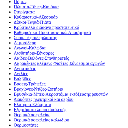
Πόρτες
Πώματα-Τάπες-Καπάκια
Στηρίγματα
Καθαριστικά-Αξεσουάρ
Δίσκοι-Ταψιά-Πιάτα
Κρύσταλλα διάφανα προστατευτικά
Καθαριστικά-Προσταυτετικά-Αποσμητικά
Συσκευές σιδερώματος
Ατμοσίδερο
Αγωγοί-Καλώδια
Αισθητήρια-Σένσορες
Ακίδες-Βελόνες-Σπινθηριστές
Ακροδέκτες κλέμενς-Φισέτες-Σύνδεσμοι αγωγών
Αντιστάσεις
Αντλίες
Βαλβίδες
Βάσεις-Τράπεζες
Βραχίονες-Ντίζες-Ωστήρια
Βρυσάκια-Μπεκ-Ακροστόμια εκτόξευσης ρευστών
Διακόπτες ηλεκτρικοί και αερίου
Ελατήρια-Ελάσματα
Εξαρτήματα λοιπά συσκευής
Θερμικά ασφαλείας
Θερμικά ασφαλείας καλωδίου
Θερμοστάτες