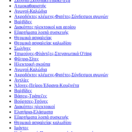
Σκούπα-Σκουπάκι-Παρκετέζα
Ατμοκαθαριστής
Αγωγοί-Καλώδια
Ακροδέκτες κλέμενς-Φισέτες-Σύνδεσμοι αγωγών
Βαλβίδες
Διακόπτες ηλεκτρικοί και αερίου
Εξαρτήματα λοιπά συσκευής
Θερμικά ασφαλείας
Θερμικά ασφαλείας καλωδίου
Σωλήνες
Τσιμούχες-Φλάντζες-Στεγανωτικά O'ring
Φίλτρα-Σίτες
Ηλεκτρική σκούπα
Αγωγοί-Καλώδια
Ακροδέκτες κλέμενς-Φισέτες-Σύνδεσμοι αγωγών
Αντλίες
Άξονες-Πείροι-Έδρανα-Κουζινέτα
Βαλβίδες
Βάσεις-Τράπεζες
Βούρτσες-Τσόχες
Διακόπτες ηλεκτρικοί
Ελατήρια-Ελάσματα
Εξαρτήματα λοιπά συσκευής
Θερμικά ασφαλείας καλωδίου
Ιμάντες