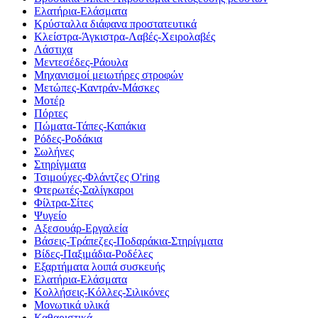
Ελατήρια-Ελάσματα
Κρύσταλλα διάφανα προστατευτικά
Κλείστρα-Άγκιστρα-Λαβές-Χειρολαβές
Λάστιχα
Μεντεσέδες-Ράουλα
Μηχανισμοί μειωτήρες στροφών
Μετώπες-Καντράν-Μάσκες
Μοτέρ
Πόρτες
Πώματα-Τάπες-Καπάκια
Ρόδες-Ροδάκια
Σωλήνες
Στηρίγματα
Τσιμούχες-Φλάντζες O'ring
Φτερωτές-Σαλίγκαροι
Φίλτρα-Σίτες
Ψυγείο
Αξεσουάρ-Εργαλεία
Βάσεις-Τράπεζες-Ποδαράκια-Στηρίγματα
Βίδες-Παξιμάδια-Ροδέλες
Εξαρτήματα λοιπά συσκευής
Ελατήρια-Ελάσματα
Κολλήσεις-Κόλλες-Σιλικόνες
Μονωτικά υλικά
Καθαριστικά