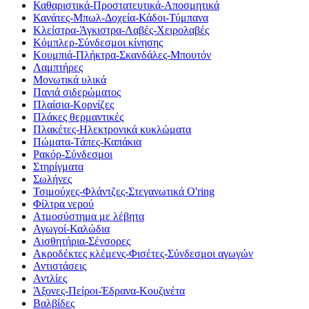
Καθαριστικά-Προστατευτικά-Αποσμητικά
Κανάτες-Μπωλ-Δοχεία-Κάδοι-Τύμπανα
Κλείστρα-Άγκιστρα-Λαβές-Χειρολαβές
Κόμπλερ-Σύνδεσμοι κίνησης
Κουμπιά-Πλήκτρα-Σκανδάλες-Μπουτόν
Λαμπτήρες
Μονωτικά υλικά
Πανιά σιδερώματος
Πλαίσια-Κορνίζες
Πλάκες θερμαντικές
Πλακέτες-Ηλεκτρονικά κυκλώματα
Πώματα-Τάπες-Καπάκια
Ρακόρ-Σύνδεσμοι
Στηρίγματα
Σωλήνες
Τσιμούχες-Φλάντζες-Στεγανωτικά O'ring
Φίλτρα νερού
Ατμοσύστημα με λέβητα
Αγωγοί-Καλώδια
Αισθητήρια-Σένσορες
Ακροδέκτες κλέμενς-Φισέτες-Σύνδεσμοι αγωγών
Αντιστάσεις
Αντλίες
Άξονες-Πείροι-Έδρανα-Κουζινέτα
Βαλβίδες