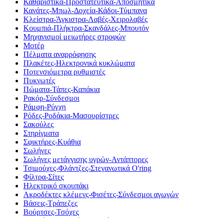
Καθαριστικά-Προστατευτικά-Αποσμητικά
Κανάτες-Μπωλ-Δοχεία-Κάδοι-Τύμπανα
Κλείστρα-Άγκιστρα-Λαβές-Χειρολαβές
Κουμπιά-Πλήκτρα-Σκανδάλες-Μπουτόν
Μηχανισμοί μειωτήρες στροφών
Μοτέρ
Πέλματα αναρρόφησης
Πλακέτες-Ηλεκτρονικά κυκλώματα
Ποτενσιόμετρα ρυθμιστές
Πυκνωτές
Πώματα-Τάπες-Καπάκια
Ρακόρ-Σύνδεσμοι
Ράμφη-Ρύγχη
Ρόδες-Ροδάκια-Μασουρίστρες
Σακούλες
Στηρίγματα
Σφικτήρες-Κυάθια
Σωλήνες
Σωλήνες μετάγγισης υγρών-Αντάπτορες
Τσιμούχες-Φλάντζες-Στεγανωτικά O'ring
Φίλτρα-Σίτες
Ηλεκτρικό σκουπάκι
Ακροδέκτες κλέμενς-Φισέτες-Σύνδεσμοι αγωγών
Βάσεις-Τράπεζες
Βούρτσες-Τσόχες