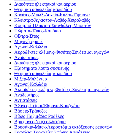
Διακόπτες ηλεκτρικοί και αερίου
Θερμικά ασφαλείας καλωδίου
Κανάτες-Μπωλ-Δοχεία-Κάδοι-Τύμπανα
Κλείστρα-Άγκιστρα-Λαβές-Χειρολαβές
Κουμπιά-Πλήκτρα-Σκανδάλες-Μπουτόν
Πώματα-Τάπες-Καπάκια
Φίλτρα-Σίτες
Μηχανή φραπέ
Αγωγοί-Καλώδια
Ακροδέκτες κλέμενς-Φισέτες-Σύνδεσμοι αγωγών
Αναδευτήρες
Διακόπτες ηλεκτρικοί και αερίου
Εξαρτήματα λοιπά συσκευής
Θερμικά ασφαλείας καλωδίου
Μίξερ-Μπλέντερ
Αγωγοί-Καλώδια
Ακροδέκτες κλέμενς-Φισέτες-Σύνδεσμοι αγωγών
Αναδευτήρες
Αντιστάσεις
Άξονες-Πείροι-Έδρανα-Κουζινέτα
Βάσεις-Τράπεζες
Βίδες-Παξιμάδια-Ροδέλες
Βραχίονες-Ντίζες-Ωστήρια
Βρυσάκια-Μπεκ-Ακροστόμια εκτόξευσης ρευστών
Γρανάζια-Τροχαλίες-Σφήνες-Ασφάλειες