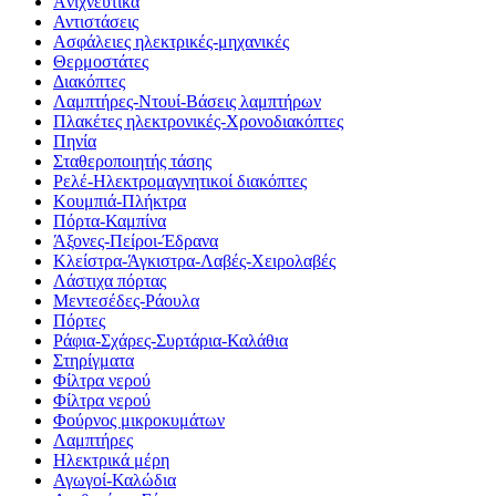
Aνιχνευτικά
Αντιστάσεις
Ασφάλειες ηλεκτρικές-μηχανικές
Θερμοστάτες
Διακόπτες
Λαμπτήρες-Ντουί-Βάσεις λαμπτήρων
Πλακέτες ηλεκτρονικές-Χρονοδιακόπτες
Πηνία
Σταθεροποιητής τάσης
Ρελέ-Ηλεκτρομαγνητικοί διακόπτες
Κουμπιά-Πλήκτρα
Πόρτα-Καμπίνα
Άξονες-Πείροι-Έδρανα
Κλείστρα-Άγκιστρα-Λαβές-Χειρολαβές
Λάστιχα πόρτας
Μεντεσέδες-Ράουλα
Πόρτες
Ράφια-Σχάρες-Συρτάρια-Καλάθια
Στηρίγματα
Φίλτρα νερού
Φίλτρα νερού
Φούρνος μικροκυμάτων
Λαμπτήρες
Ηλεκτρικά μέρη
Αγωγοί-Καλώδια