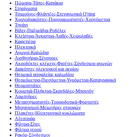
Πώματα-Τάπες-Καπάκια
Στηρίγματα
Τσιμούχες-Φλάντζες-Στεγανωτικά O'ring
Χρονοδιακόπτες-Προγραμματιστές-Χρονόμετρα
Τηγάνι
Βίδες-Παξιμάδια-Ροδέλες
Κλείστρα-Άγκιστρα-Λαβές-Χειρολαβές
Καφετιέρα
Ηλεκτρικά
Αγωγοί-Καλώδια
Αισθητήρια-Σένσορες
Ακροδέκτες κλέμενς-Φισέτες-Σύνδεσμοι αγωγών
Διακόπτες ηλεκτρικοί και αερίου
Θερμικά ασφαλείας καλωδίου
Θερμόμετρα-Πιεσόμετρα-Υγρόμετρα-Καταγραφικά
Θερμοστάτες
Κουμπιά-Πλήκτρα-Σκανδάλες-Μπουτόν
Λαμπτήρες
Μετασχηματιστές-Τροφοδοτικά-Φορτιστές
Μηχανισμοί-Μειωτήρες στροφών
Πλακέτες-Ηλεκτρονικά κυκλώματα
Αξεσουάρ
Φίλτρα-Σίτες
Φίλτρα νερού
Ρακόρ-Σύνδεσμοι