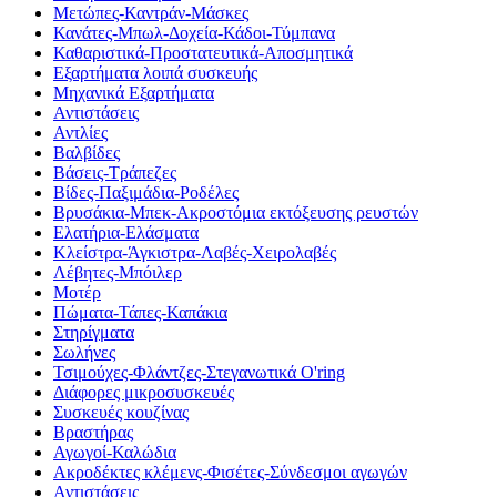
Μετώπες-Καντράν-Μάσκες
Κανάτες-Μπωλ-Δοχεία-Κάδοι-Τύμπανα
Καθαριστικά-Προστατευτικά-Αποσμητικά
Εξαρτήματα λοιπά συσκευής
Μηχανικά Εξαρτήματα
Αντιστάσεις
Αντλίες
Βαλβίδες
Βάσεις-Τράπεζες
Βίδες-Παξιμάδια-Ροδέλες
Βρυσάκια-Μπεκ-Ακροστόμια εκτόξευσης ρευστών
Ελατήρια-Ελάσματα
Κλείστρα-Άγκιστρα-Λαβές-Χειρολαβές
Λέβητες-Μπόιλερ
Μοτέρ
Πώματα-Τάπες-Καπάκια
Στηρίγματα
Σωλήνες
Τσιμούχες-Φλάντζες-Στεγανωτικά O'ring
Διάφορες μικροσυσκευές
Συσκευές κουζίνας
Βραστήρας
Αγωγοί-Καλώδια
Ακροδέκτες κλέμενς-Φισέτες-Σύνδεσμοι αγωγών
Αντιστάσεις