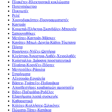
Πλακέτες-Ηλεκτρονικά κυκλώματα
Ποτενσιόμετρο
Πυκνωτές
Ρελέ
Χρονοδιακόπτες-Προγραμματιστές
Καντράν
Κουμπιά-Πλήκτρα-Σκανδάλες-Μπουτόν
Σαπουνοθήκες
Μετόπες-Καντράν-Μάσκες
Κανάτες-Μπωλ-Δοχεία-Κάδοι-Τύμπανα
Πόρτα
Βραχίονες-Ντίζες-Ωστήρια
Κλείστρα-Άγκιστρα-Λαβές-Χειρολαβές
Κρύσταλλα- Διάφανα προστατευτικά
Πλαίσια-Κορνίζες-Πόρτες
Μεντεσέδες-Ράουλα
Στηρίγματα
Αξεσουάρ-Εργαλεία
Βάσεις-Τράπεζες-Ποδαράκια
Αποσβεστήρες κραδασμών αμορτισέρ
Βίδες-Παξιμάδια-Ροδέλες
Εξαρτήματα λοιπά συσκευής
Καθαριστικά
Κόλλες-Κολλήσεις-Σιλικόνες
Πώματα-Τάπες-Καπάκια