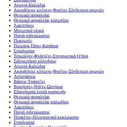
Αγωγοί-Καλώδια
Ακροδέκτες κλέμενς-Φισέτες-Σύνδεσμοι αγωγών
Θερμικά ασφαλείας
Θερμικά ασφαλείας καλωδίου
Λαμπτήρες
Μονωτικά υλικά
Πανιά σιδερώματος
Πυκνωτές
Πώματα-Τάπες-Καπάκια
Στηρίγματα
Τσιμούχες-Φλάντζες-Στεγανωτικά O'ring
Σιδερωτήριο κύλινδρος
Αγωγοί-Καλώδια
Ακροδέκτες κλέμενς-Φισέτες-Σύνδεσμοι αγωγών
Αντιστάσεις
Βάσεις-Τράπεζες
Βραχίονες-Ντίζες-Ωστήρια
Εξαρτήματα λοιπά συσκευής
Θερμικά ασφαλείας
Θερμικά ασφαλείας καλωδίου
Λαμπτήρες
Πανιά σιδερώματος
Πλακέτες-Ηλεκτρονικά κυκλώματα
Στηρίγματα