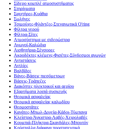
Σίδερο κομπλέ ατμοσυστήματος
Στηρίγματα
Σφιχτήρες-Κυάθια
Σωλήνες
Τσιμούχες-Φλάντζες-Στεγανωτικά O'ring
Φίλτρα νερού
Φίλτρα-Σίτες
Ατμοσύστημα με σιδερώστρα
Αγωγοί-Καλώδια
Αισθητήρια-Σένσορες
Ακροδέκτες κλέμενς-Φισέτες-Σύνδεσμοι αγωγών
Αντιστάσεις
Αντλίες
Βαλβίδες
Βάνες-Βάσεις πιεσόμετρων
Βάσεις-Τράπεζες
Διακόπτες ηλεκτρικοί και αερίου
Εξαρτήματα λοιπά συσκευής
Θερμικά ασφαλείας
Θερμικά ασφαλείας καλωδίου
Θερμοστάτες
Κανάτες-Μπωλ-Δοχεία-Κάδοι-Τύμπανα
Κλείστρα-Άγκιστρα-Λαβές-Χειρολαβές
Κουμπιά-Πλήκτρα-Σκανδάλες-Μπουτόν
Κρύσταλλα διάφανα προστατευτικά