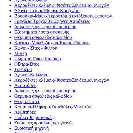
Ακροδέκτες κλέμενς-Φισέτες-Σύνδεσμοι αγωγών
Άξονες-Πείροι-Έδρανα-Κουζινέτα
Βρυσάκια-Μπεκ-Ακροστόμια εκτόξευσης ρευστών
Γρανάζια-Τροχαλίες-Σφήνες-Ασφάλειες
Διακόπτες ηλεκτρικοί και αερίου
Εξαρτήματα λοιπά συσκευής
Θερμικά ασφαλείας καλωδίου
Κανάτες-Μπωλ-Δοχεία-Κάδοι-Τύμπανα
Κώνοι - Σίτες - Φίλτρα
Μοτέρ
Πώματα-Τάπες-Καπάκια
Φίλτρα-Σίτες
Τοστιέρα
Αγωγοί-Καλώδια
Ακροδέκτες κλέμενς-Φισέτες-Σύνδεσμοι αγωγών
Αντιστάσεις
Διακόπτες ηλεκτρικοί και αερίου
Θερμικά ασφαλείας καλωδίου
Θερμοστάτες
Κουμπιά-Πλήκτρα-Σκανδάλες-Μπουτόν
Λαμπτήρες
Πλάκες θερμαντικές
Συσκευές προσωπικής υγιεινής
Ξυριστική μηχανή