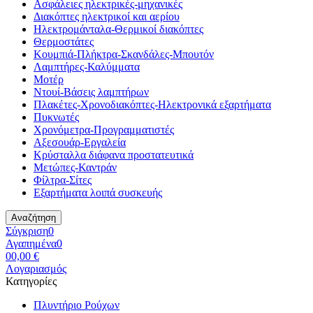
Ασφάλειες ηλεκτρικές-μηχανικές
Διακόπτες ηλεκτρικοί και αερίου
Ηλεκτρομάνταλα-Θερμικοί διακόπτες
Θερμοστάτες
Κουμπιά-Πλήκτρα-Σκανδάλες-Μπουτόν
Λαμπτήρες-Καλύμματα
Μοτέρ
Ντουί-Βάσεις λαμπτήρων
Πλακέτες-Χρονοδιακόπτες-Ηλεκτρονικά εξαρτήματα
Πυκνωτές
Χρονόμετρα-Προγραμματιστές
Αξεσουάρ-Εργαλεία
Κρύσταλλα διάφανα προστατευτικά
Μετώπες-Καντράν
Φίλτρα-Σίτες
Εξαρτήματα λοιπά συσκευής
Αναζήτηση
Σύγκριση
0
Αγαπημένα
0
0
0,00 €
Λογαριασμός
Κατηγορίες
Πλυντήριο Ρούχων