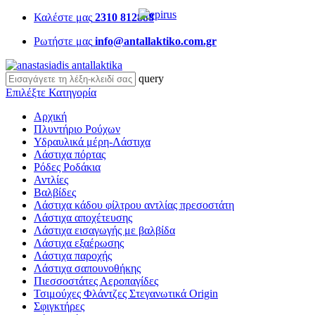
Καλέστε μας
2310 812888
Ρωτήστε μας
info@antallaktiko.com.gr
query
Επιλέξτε Κατηγορία
Αρχική
Πλυντήριο Ρούχων
Υδραυλικά μέρη-Λάστιχα
Λάστιχα πόρτας
Ρόδες Ροδάκια
Αντλίες
Βαλβίδες
Λάστιχα κάδου φίλτρου αντλίας πρεσοστάτη
Λάστιχα αποχέτευσης
Λάστιχα εισαγωγής με βαλβίδα
Λάστιχα εξαέρωσης
Λάστιχα παροχής
Λάστιχα σαπουνοθήκης
Πιεσσοστάτες Αεροπαγίδες
Τσιμούχες Φλάντζες Στεγανωτικά Origin
Σφιγκτήρες