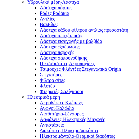
Υδραυλικά μέρη-Λάστιχα
Λάστιχα πόρτας
Ρόδες Ροδάκια
Αντλίες
Βαλβίδες
Λάστιχα κάδου φίλτρου αντλίας πρεσοστάτη
Λάστιχα αποχέτευσης
Λάστιχα εισαγωγής με βαλβίδα
Λάστιχα εξαέρωσης
Λάστιχα παροχής
Λάστιχα σαπουνοθήκης
Πιεσσοστάτες Αεροπαγίδες
Τσιμούχες Φλάντζες Στεγανωτικά Origin
Σφιγκτήρες
Φίλτρα σίτες
Φλοτέρ
Φτερωτές-Σαλίγκαροι
Ηλεκτρικά μέρη
Ακροδέκτες Κλέμενς
Αγωγοί-Καλώδια
Αισθητήρια-Σένσορες
Ασφάλειες-Ηλεκτρικές Μηχανές
Αντιστάσεις
Διακόπτες-Πληκτροδιακόπτες
Ηλεκτρομάνταλα-Θερμικοί διακόπτες