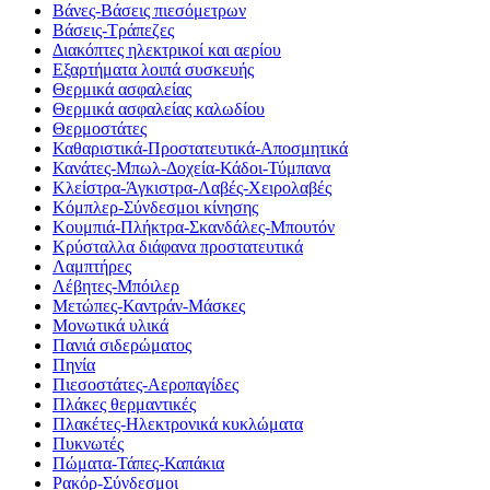
Βάνες-Βάσεις πιεσόμετρων
Βάσεις-Τράπεζες
Διακόπτες ηλεκτρικοί και αερίου
Εξαρτήματα λοιπά συσκευής
Θερμικά ασφαλείας
Θερμικά ασφαλείας καλωδίου
Θερμοστάτες
Καθαριστικά-Προστατευτικά-Αποσμητικά
Κανάτες-Μπωλ-Δοχεία-Κάδοι-Τύμπανα
Κλείστρα-Άγκιστρα-Λαβές-Χειρολαβές
Κόμπλερ-Σύνδεσμοι κίνησης
Κουμπιά-Πλήκτρα-Σκανδάλες-Μπουτόν
Κρύσταλλα διάφανα προστατευτικά
Λαμπτήρες
Λέβητες-Μπόιλερ
Μετώπες-Καντράν-Μάσκες
Μονωτικά υλικά
Πανιά σιδερώματος
Πηνία
Πιεσοστάτες-Αεροπαγίδες
Πλάκες θερμαντικές
Πλακέτες-Ηλεκτρονικά κυκλώματα
Πυκνωτές
Πώματα-Τάπες-Καπάκια
Ρακόρ-Σύνδεσμοι