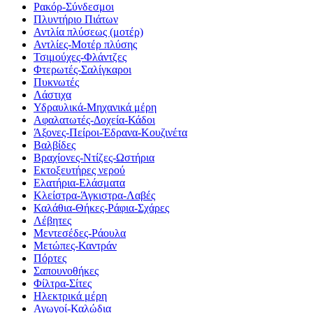
Ρακόρ-Σύνδεσμοι
Πλυντήριο Πιάτων
Αντλία πλύσεως (μοτέρ)
Αντλίες-Μοτέρ πλύσης
Τσιμούχες-Φλάντζες
Φτερωτές-Σαλίγκαροι
Πυκνωτές
Λάστιχα
Υδραυλικά-Mηχανικά μέρη
Αφαλατωτές-Δοχεία-Κάδοι
Άξονες-Πείροι-Έδρανα-Κουζινέτα
Βαλβίδες
Βραχίονες-Ντίζες-Ωστήρια
Εκτοξευτήρες νερού
Ελατήρια-Ελάσματα
Κλείστρα-Άγκιστρα-Λαβές
Καλάθια-Θήκες-Ράφια-Σχάρες
Λέβητες
Μεντεσέδες-Ράουλα
Μετώπες-Καντράν
Πόρτες
Σαπουνοθήκες
Φίλτρα-Σίτες
Ηλεκτρικά μέρη
Αγωγοί-Καλώδια