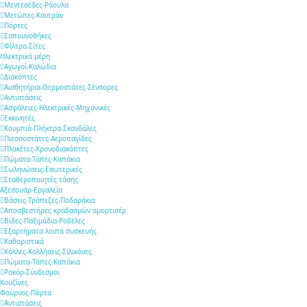
Μεντεσέδες-Ράουλα
Μετώπες-Καντράν
Πόρτες
Σαπουνοθήκες
Φίλτρα-Σίτες
Ηλεκτρικά μέρη
Αγωγοί-Καλώδια
Διακόπτες
Αισθητήρια-Θερμοστάτες-Σένσορες
Αντιστάσεις
Ασφάλειες-Ηλεκτρικές-Μηχανικές
Εκκινητές
Κουμπιά-Πλήκτρα-Σκανδάλες
Πιεσσοστάτες-Αεροπαγίδες
Πλακέτες-Χρονοδιακόπτες
Πώματα-Τάπες-Καπάκια
Σωληνώσεις-Εσωτερικές
Σταθεροποιητές τάσης
Αξεσουάρ-Εργαλεία
Βάσεις-Τράπεζες-Ποδαράκια
Αποσβεστήρες κραδασμών αμορτισέρ
Βίδες-Παξιμάδια-Ροδέλες
Εξαρτήματα λοιπά συσκευής
Καθαριστικά
Κόλλες-Κολλήσεις-Σιλικόνες
Πώματα-Τάπες-Καπάκια
Ρακόρ-Σύνδεσμοι
Κουζίνες
Φούρνος-Πόρτα
Αντιστάσεις