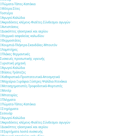
Πώματα-Τάπες-Καπάκια
Φίλτρα-Σίτες
Τοστιέρα
Αγωγοί-Καλώδια
Ακροδέκτες κλέμενς-Φισέτες-Σύνδεσμοι αγωγών
Αντιστάσεις
Διακόπτες ηλεκτρικοί και αερίου
Θερμικά ασφαλείας καλωδίου
Θερμοστάτες
Κουμπιά-Πλήκτρα-Σκανδάλες-Μπουτόν
Λαμπτήρες
Πλάκες θερμαντικές
Συσκευές προσωπικής υγιεινής
Ξυριστική μηχανή
Αγωγοί-Καλώδια
Βάσεις-Τράπεζες
Καθαριστικά-Προστατευτικά-Αποσμητικά
Μαχαίρια-Ξυράφια-Ξύστρες-Ψαλίδια-Χτενάκια
Μετασχηματιστές-Τροφοδοτικά-Φορτιστές
Μοτέρ
Μπαταρίες
Πλέγματα
Πώματα-Τάπες-Καπάκια
Στηρίγματα
Σεσουάρ
Αγωγοί-Καλώδια
Ακροδέκτες κλέμενς-Φισέτες-Σύνδεσμοι αγωγών
Διακόπτες ηλεκτρικοί και αερίου
Εξαρτήματα λοιπά συσκευής
Θερμικά ασφαλείας καλωδίου