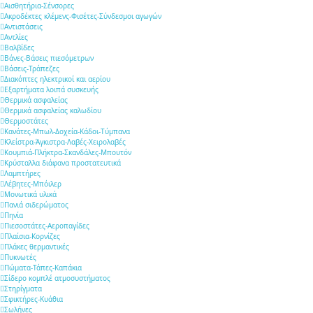
Αισθητήρια-Σένσορες
Ακροδέκτες κλέμενς-Φισέτες-Σύνδεσμοι αγωγών
Αντιστάσεις
Αντλίες
Βαλβίδες
Βάνες-Βάσεις πιεσόμετρων
Βάσεις-Τράπεζες
Διακόπτες ηλεκτρικοί και αερίου
Εξαρτήματα λοιπά συσκευής
Θερμικά ασφαλείας
Θερμικά ασφαλείας καλωδίου
Θερμοστάτες
Κανάτες-Μπωλ-Δοχεία-Κάδοι-Τύμπανα
Κλείστρα-Άγκιστρα-Λαβές-Χειρολαβές
Κουμπιά-Πλήκτρα-Σκανδάλες-Μπουτόν
Κρύσταλλα διάφανα προστατευτικά
Λαμπτήρες
Λέβητες-Μπόιλερ
Μονωτικά υλικά
Πανιά σιδερώματος
Πηνία
Πιεσοστάτες-Αεροπαγίδες
Πλαίσια-Κορνίζες
Πλάκες θερμαντικές
Πυκνωτές
Πώματα-Τάπες-Καπάκια
Σίδερο κομπλέ ατμοσυστήματος
Στηρίγματα
Σφικτήρες-Κυάθια
Σωλήνες