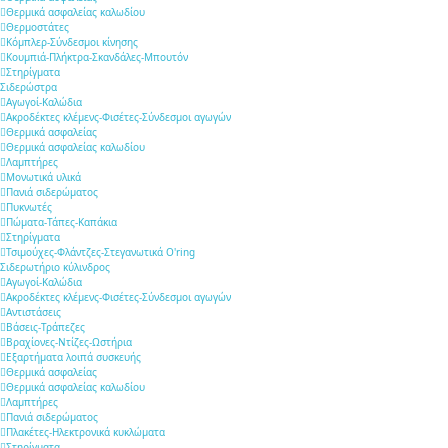
Θερμικά ασφαλείας καλωδίου
Θερμοστάτες
Κόμπλερ-Σύνδεσμοι κίνησης
Κουμπιά-Πλήκτρα-Σκανδάλες-Μπουτόν
Στηρίγματα
Σιδερώστρα
Αγωγοί-Καλώδια
Ακροδέκτες κλέμενς-Φισέτες-Σύνδεσμοι αγωγών
Θερμικά ασφαλείας
Θερμικά ασφαλείας καλωδίου
Λαμπτήρες
Μονωτικά υλικά
Πανιά σιδερώματος
Πυκνωτές
Πώματα-Τάπες-Καπάκια
Στηρίγματα
Τσιμούχες-Φλάντζες-Στεγανωτικά O'ring
Σιδερωτήριο κύλινδρος
Αγωγοί-Καλώδια
Ακροδέκτες κλέμενς-Φισέτες-Σύνδεσμοι αγωγών
Αντιστάσεις
Βάσεις-Τράπεζες
Βραχίονες-Ντίζες-Ωστήρια
Εξαρτήματα λοιπά συσκευής
Θερμικά ασφαλείας
Θερμικά ασφαλείας καλωδίου
Λαμπτήρες
Πανιά σιδερώματος
Πλακέτες-Ηλεκτρονικά κυκλώματα
Στηρίγματα