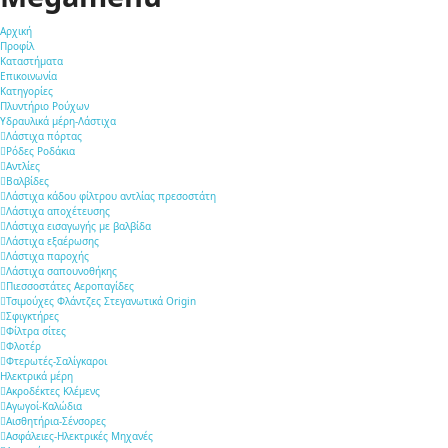
Αρχική
Προφίλ
Καταστήματα
Επικοινωνία
Κατηγορίες
Πλυντήριο Ρούχων
Υδραυλικά μέρη-Λάστιχα
Λάστιχα πόρτας
Ρόδες Ροδάκια
Αντλίες
Βαλβίδες
Λάστιχα κάδου φίλτρου αντλίας πρεσοστάτη
Λάστιχα αποχέτευσης
Λάστιχα εισαγωγής με βαλβίδα
Λάστιχα εξαέρωσης
Λάστιχα παροχής
Λάστιχα σαπουνοθήκης
Πιεσσοστάτες Αεροπαγίδες
Τσιμούχες Φλάντζες Στεγανωτικά Origin
Σφιγκτήρες
Φίλτρα σίτες
Φλοτέρ
Φτερωτές-Σαλίγκαροι
Ηλεκτρικά μέρη
Ακροδέκτες Κλέμενς
Αγωγοί-Καλώδια
Αισθητήρια-Σένσορες
Ασφάλειες-Ηλεκτρικές Μηχανές