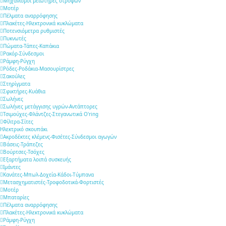
Μηχανισμοί μειωτήρες στροφών
Μοτέρ
Πέλματα αναρρόφησης
Πλακέτες-Ηλεκτρονικά κυκλώματα
Ποτενσιόμετρα ρυθμιστές
Πυκνωτές
Πώματα-Τάπες-Καπάκια
Ρακόρ-Σύνδεσμοι
Ράμφη-Ρύγχη
Ρόδες-Ροδάκια-Μασουρίστρες
Σακούλες
Στηρίγματα
Σφικτήρες-Κυάθια
Σωλήνες
Σωλήνες μετάγγισης υγρών-Αντάπτορες
Τσιμούχες-Φλάντζες-Στεγανωτικά O'ring
Φίλτρα-Σίτες
Ηλεκτρικό σκουπάκι
Ακροδέκτες κλέμενς-Φισέτες-Σύνδεσμοι αγωγών
Βάσεις-Τράπεζες
Βούρτσες-Τσόχες
Εξαρτήματα λοιπά συσκευής
Ιμάντες
Κανάτες-Μπωλ-Δοχεία-Κάδοι-Τύμπανα
Μετασχηματιστές-Τροφοδοτικά-Φορτιστές
Μοτέρ
Μπαταρίες
Πέλματα αναρρόφησης
Πλακέτες-Ηλεκτρονικά κυκλώματα
Ράμφη-Ρύγχη