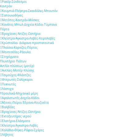
Ρακόρ-Σύνδεσμοι
Καντράν
Κουμπιά-Πλήκτρα-Σκανδάλες-Μπουτόν
Σαπουνοθήκες
Μετόπες-Καντράν-Μάσκες
Κανάτες-Μπωλ-Δοχεία-Κάδοι-Τύμπανα
Πόρτα
Βραχίονες-Ντίζες-Ωστήρια
Κλείστρα-Άγκιστρα-Λαβές-Χειρολαβές
Κρύσταλλα- Διάφανα προστατευτικά
Πλαίσια-Κορνίζες-Πόρτες
Μεντεσέδες-Ράουλα
Στηρίγματα
Πλυντήριο Πιάτων
Αντλία πλύσεως (μοτέρ)
Αντλίες-Μοτέρ πλύσης
Τσιμούχες-Φλάντζες
Φτερωτές-Σαλίγκαροι
Πυκνωτές
Λάστιχα
Υδραυλικά-Mηχανικά μέρη
Αφαλατωτές-Δοχεία-Κάδοι
Άξονες-Πείροι-Έδρανα-Κουζινέτα
Βαλβίδες
Βραχίονες-Ντίζες-Ωστήρια
Εκτοξευτήρες νερού
Ελατήρια-Ελάσματα
Κλείστρα-Άγκιστρα-Λαβές
Καλάθια-Θήκες-Ράφια-Σχάρες
Λέβητες