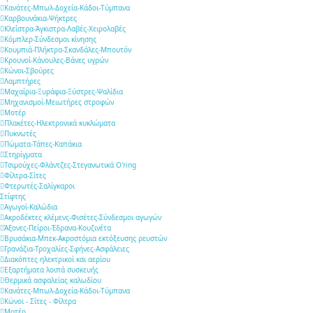
Κανάτες-Μπωλ-Δοχεία-Κάδοι-Τύμπανα
Καρβουνάκια-Ψήκτρες
Κλείστρα-Άγκιστρα-Λαβές-Χειρολαβές
Κόμπλερ-Σύνδεσμοι κίνησης
Κουμπιά-Πλήκτρα-Σκανδάλες-Μπουτόν
Κρουνοί-Κάνουλες-Βάνες υγρών
Κώνοι-Σβούρες
Λαμπτήρες
Μαχαίρια-Ξυράφια-Ξύστρες-Ψαλίδια
Μηχανισμοί-Μειωτήρες στροφών
Μοτέρ
Πλακέτες-Ηλεκτρονικά κυκλώματα
Πυκνωτές
Πώματα-Τάπες-Καπάκια
Στηρίγματα
Τσιμούχες-Φλάντζες-Στεγανωτικά O'ring
Φίλτρα-Σίτες
Φτερωτές-Σαλίγκαροι
Στίφτης
Αγωγοί-Καλώδια
Ακροδέκτες κλέμενς-Φισέτες-Σύνδεσμοι αγωγών
Άξονες-Πείροι-Έδρανα-Κουζινέτα
Βρυσάκια-Μπεκ-Ακροστόμια εκτόξευσης ρευστών
Γρανάζια-Τροχαλίες-Σφήνες-Ασφάλειες
Διακόπτες ηλεκτρικοί και αερίου
Εξαρτήματα λοιπά συσκευής
Θερμικά ασφαλείας καλωδίου
Κανάτες-Μπωλ-Δοχεία-Κάδοι-Τύμπανα
Κώνοι - Σίτες - Φίλτρα
Μοτέρ