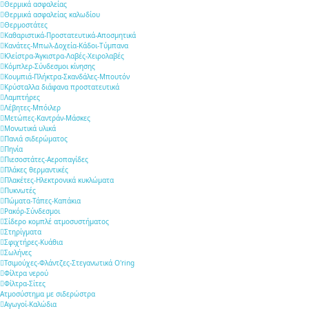
Θερμικά ασφαλείας
Θερμικά ασφαλείας καλωδίου
Θερμοστάτες
Καθαριστικά-Προστατευτικά-Αποσμητικά
Κανάτες-Μπωλ-Δοχεία-Κάδοι-Τύμπανα
Κλείστρα-Άγκιστρα-Λαβές-Χειρολαβές
Κόμπλερ-Σύνδεσμοι κίνησης
Κουμπιά-Πλήκτρα-Σκανδάλες-Μπουτόν
Κρύσταλλα διάφανα προστατευτικά
Λαμπτήρες
Λέβητες-Μπόιλερ
Μετώπες-Καντράν-Μάσκες
Μονωτικά υλικά
Πανιά σιδερώματος
Πηνία
Πιεσοστάτες-Αεροπαγίδες
Πλάκες θερμαντικές
Πλακέτες-Ηλεκτρονικά κυκλώματα
Πυκνωτές
Πώματα-Τάπες-Καπάκια
Ρακόρ-Σύνδεσμοι
Σίδερο κομπλέ ατμοσυστήματος
Στηρίγματα
Σφιχτήρες-Κυάθια
Σωλήνες
Τσιμούχες-Φλάντζες-Στεγανωτικά O'ring
Φίλτρα νερού
Φίλτρα-Σίτες
Ατμοσύστημα με σιδερώστρα
Αγωγοί-Καλώδια