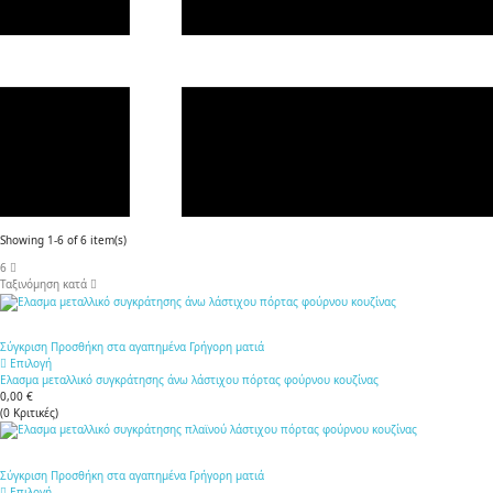
Showing 1-6 of 6 item(s)
6
Ταξινόμηση κατά
Σύγκριση
Προσθήκη στα αγαπημένα
Γρήγορη ματιά
Επιλογή
Ελασμα μεταλλικό συγκράτησης άνω λάστιχου πόρτας φούρνου κουζίνας
0,00 €
(
0
Κριτικές
)
Σύγκριση
Προσθήκη στα αγαπημένα
Γρήγορη ματιά
Επιλογή