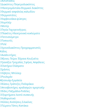
Αντιστάσεις
Διακόπτες-Πληκτροδιακόπτες
Ηλεκτρομάνταλα-Θερμικοί διακόπτες
Θερμικά ασφαλείας-καλωδίου
Θερμοστάτες
Καρβουνάκια-ψύκτρες
Κομπλέρ
Μοτέρ
Πηνία-Ταχογεννήτριες
Πλακέτες-Ηλεκτρονικά κυκλώματα
Ποτενσιόμετρο
Πυκνωτές
Ρελέ
Χρονοδιακόπτες-Προγραμματιστές
Κάδος
Αναδευτήρες
Άξονες Πείροι Έδρανα Κουζινέτα
Γρανάζια Τροχαλίες Σφήνες Ασφάλειες
Ελατήρια Ελάσματα
Ιμάντες
Λέβητες Μπόιλερ
Ρουλεμάν
Αξεσουάρ-Εργαλεία
Βάσεις-Τράπεζες-Ποδαράκια
Αποσβεστήρες κραδασμών αμορτισέρ
Βίδες-Παξιμάδια-Ροδέλες
Εξαρτήματα λοιπά συσκευής
Καθαριστικά
Κόλλες-Κολλήσεις-Σιλικόνες
Πώματα-Τάπες-Καπάκια