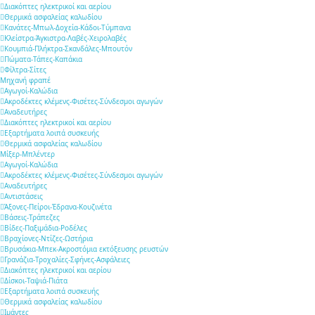
Διακόπτες ηλεκτρικοί και αερίου
Θερμικά ασφαλείας καλωδίου
Κανάτες-Μπωλ-Δοχεία-Κάδοι-Τύμπανα
Κλείστρα-Άγκιστρα-Λαβές-Χειρολαβές
Κουμπιά-Πλήκτρα-Σκανδάλες-Μπουτόν
Πώματα-Τάπες-Καπάκια
Φίλτρα-Σίτες
Μηχανή φραπέ
Αγωγοί-Καλώδια
Ακροδέκτες κλέμενς-Φισέτες-Σύνδεσμοι αγωγών
Αναδευτήρες
Διακόπτες ηλεκτρικοί και αερίου
Εξαρτήματα λοιπά συσκευής
Θερμικά ασφαλείας καλωδίου
Μίξερ-Μπλέντερ
Αγωγοί-Καλώδια
Ακροδέκτες κλέμενς-Φισέτες-Σύνδεσμοι αγωγών
Αναδευτήρες
Αντιστάσεις
Άξονες-Πείροι-Έδρανα-Κουζινέτα
Βάσεις-Τράπεζες
Βίδες-Παξιμάδια-Ροδέλες
Βραχίονες-Ντίζες-Ωστήρια
Βρυσάκια-Μπεκ-Ακροστόμια εκτόξευσης ρευστών
Γρανάζια-Τροχαλίες-Σφήνες-Ασφάλειες
Διακόπτες ηλεκτρικοί και αερίου
Δίσκοι-Ταψιά-Πιάτα
Εξαρτήματα λοιπά συσκευής
Θερμικά ασφαλείας καλωδίου
Ιμάντες