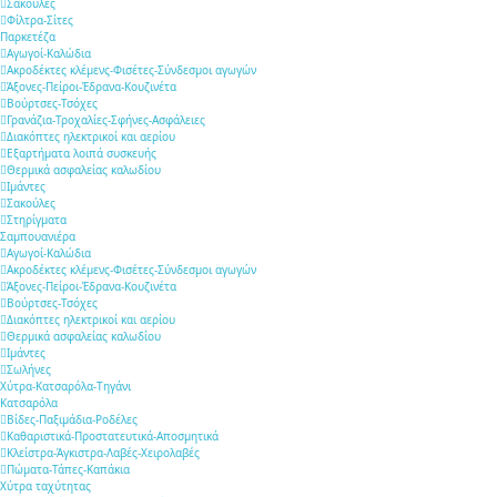
Σακούλες
Φίλτρα-Σίτες
Παρκετέζα
Αγωγοί-Καλώδια
Ακροδέκτες κλέμενς-Φισέτες-Σύνδεσμοι αγωγών
Άξονες-Πείροι-Έδρανα-Κουζινέτα
Βούρτσες-Τσόχες
Γρανάζια-Τροχαλίες-Σφήνες-Ασφάλειες
Διακόπτες ηλεκτρικοί και αερίου
Εξαρτήματα λοιπά συσκευής
Θερμικά ασφαλείας καλωδίου
Ιμάντες
Σακούλες
Στηρίγματα
Σαμπουανιέρα
Αγωγοί-Καλώδια
Ακροδέκτες κλέμενς-Φισέτες-Σύνδεσμοι αγωγών
Άξονες-Πείροι-Έδρανα-Κουζινέτα
Βούρτσες-Τσόχες
Διακόπτες ηλεκτρικοί και αερίου
Θερμικά ασφαλείας καλωδίου
Ιμάντες
Σωλήνες
Χύτρα-Κατσαρόλα-Τηγάνι
Κατσαρόλα
Βίδες-Παξιμάδια-Ροδέλες
Καθαριστικά-Προστατευτικά-Αποσμητικά
Κλείστρα-Άγκιστρα-Λαβές-Χειρολαβές
Πώματα-Τάπες-Καπάκια
Χύτρα ταχύτητας