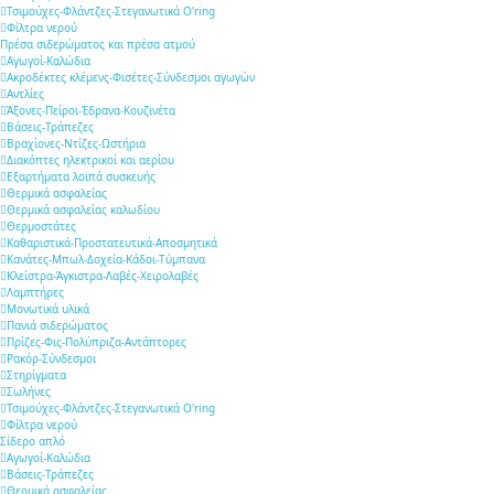
Τσιμούχες-Φλάντζες-Στεγανωτικά O'ring
Φίλτρα νερού
Πρέσα σιδερώματος και πρέσα ατμού
Αγωγοί-Καλώδια
Ακροδέκτες κλέμενς-Φισέτες-Σύνδεσμοι αγωγών
Αντλίες
Άξονες-Πείροι-Έδρανα-Κουζινέτα
Βάσεις-Τράπεζες
Βραχίονες-Ντίζες-Ωστήρια
Διακόπτες ηλεκτρικοί και αερίου
Εξαρτήματα λοιπά συσκευής
Θερμικά ασφαλείας
Θερμικά ασφαλείας καλωδίου
Θερμοστάτες
Καθαριστικά-Προστατευτικά-Αποσμητικά
Κανάτες-Μπωλ-Δοχεία-Κάδοι-Τύμπανα
Κλείστρα-Άγκιστρα-Λαβές-Χειρολαβές
Λαμπτήρες
Μονωτικά υλικά
Πανιά σιδερώματος
Πρίζες-Φις-Πολύπριζα-Αντάπτορες
Ρακόρ-Σύνδεσμοι
Στηρίγματα
Σωλήνες
Τσιμούχες-Φλάντζες-Στεγανωτικά O'ring
Φίλτρα νερού
Σίδερο απλό
Αγωγοί-Καλώδια
Βάσεις-Τράπεζες
Θερμικά ασφαλείας