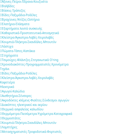
Άξονες-Πείροι-Έδρανα-Κουζινέτα
Βαλβίδες
Βάσεις-Τράπεζες
Βίδες-Παξιμάδια-Ροδέλες
Βραχίονες-Ντίζες-Ωστήρια
Ελατήρια-Ελάσματα
Εξαρτήματα λοιπά συσκευής
Καθαριστικά-Προστατευτικά-Αποσμητικά
Κλείστρα-Άγκιστρα-Λαβές-Χειρολαβές
Κουμπιά-Πλήκτρα-Σκανδάλες-Μπουτόν
Λάστιχα
Πώματα-Τάπες-Καπάκια
Στηρίγματα
Τσιμούχες-Φλάντζες-Στεγανωτικά O'ring
Χρονοδιακόπτες-Προγραμματιστές-Χρονόμετρα
Τηγάνι
Βίδες-Παξιμάδια-Ροδέλες
Κλείστρα-Άγκιστρα-Λαβές-Χειρολαβές
Καφετιέρα
Ηλεκτρικά
Αγωγοί-Καλώδια
Αισθητήρια-Σένσορες
Ακροδέκτες κλέμενς-Φισέτες-Σύνδεσμοι αγωγών
Διακόπτες ηλεκτρικοί και αερίου
Θερμικά ασφαλείας καλωδίου
Θερμόμετρα-Πιεσόμετρα-Υγρόμετρα-Καταγραφικά
Θερμοστάτες
Κουμπιά-Πλήκτρα-Σκανδάλες-Μπουτόν
Λαμπτήρες
Μετασχηματιστές-Τροφοδοτικά-Φορτιστές