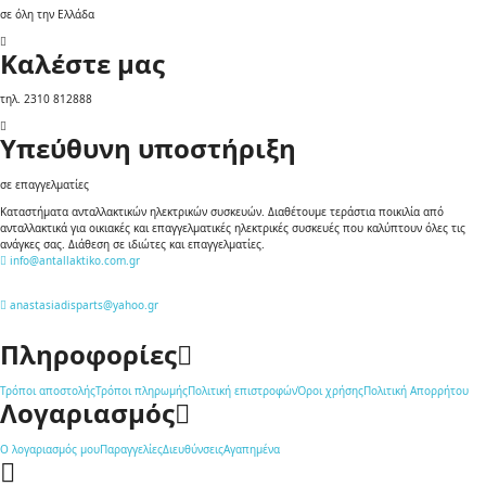
σε όλη την Ελλάδα
Καλέστε μας
τηλ. 2310 812888
Υπεύθυνη υποστήριξη
σε επαγγελματίες
Καταστήματα ανταλλακτικών ηλεκτρικών συσκευών. Διαθέτουμε τεράστια ποικιλία από
ανταλλακτικά για οικιακές και επαγγελματικές ηλεκτρικές συσκευές που καλύπτουν όλες τις
ανάγκες σας. Διάθεση σε ιδιώτες και επαγγελματίες.
info@antallaktiko.com.gr
anastasiadisparts@yahoo.gr
Πληροφορίες
Τρόποι αποστολής
Τρόποι πληρωμής
Πολιτική επιστροφών
Όροι χρήσης
Πολιτική Απορρήτου
Λογαριασμός
Ο λογαριασμός μου
Παραγγελίες
Διευθύνσεις
Αγαπημένα