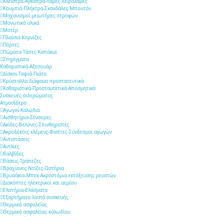
Κλείστρα-Άγκιστρα-Λαβές-Χειρολαβές
Κουμπιά-Πλήκτρα-Σκανδάλες-Μπουτόν
Μηχανισμοί μειωτήρες στροφών
Μονωτικά υλικά
Μοτέρ
Πλαίσια-Κορνίζες
Πόρτες
Πώματα-Τάπες-Καπάκια
Στηρίγματα
Καθαριστικά-Αξεσουάρ
Δίσκοι-Ταψιά-Πιάτα
Κρύσταλλα διάφανα προστατευτικά
Καθαριστικά-Προσταυτετικά-Αποσμητικά
Συσκευές σιδερώματος
Ατμοσίδερο
Αγωγοί-Καλώδια
Αισθητήρια-Σένσορες
Ακίδες-Βελόνες-Σπινθηριστές
Ακροδέκτες κλέμενς-Φισέτες-Σύνδεσμοι αγωγών
Αντιστάσεις
Αντλίες
Βαλβίδες
Βάσεις-Τράπεζες
Βραχίονες-Ντίζες-Ωστήρια
Βρυσάκια-Μπεκ-Ακροστόμια εκτόξευσης ρευστών
Διακόπτες ηλεκτρικοί και αερίου
Ελατήρια-Ελάσματα
Εξαρτήματα λοιπά συσκευής
Θερμικά ασφαλείας
Θερμικά ασφαλείας καλωδίου