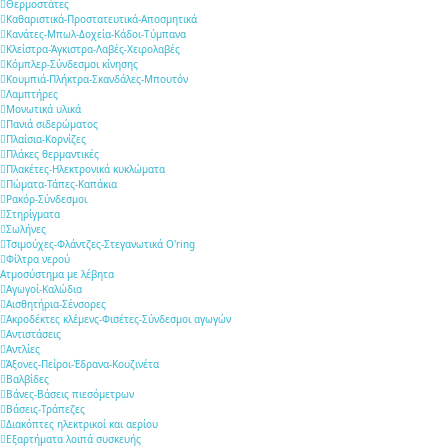
Θερμοστάτες
Καθαριστικά-Προστατευτικά-Αποσμητικά
Κανάτες-Μπωλ-Δοχεία-Κάδοι-Τύμπανα
Κλείστρα-Άγκιστρα-Λαβές-Χειρολαβές
Κόμπλερ-Σύνδεσμοι κίνησης
Κουμπιά-Πλήκτρα-Σκανδάλες-Μπουτόν
Λαμπτήρες
Μονωτικά υλικά
Πανιά σιδερώματος
Πλαίσια-Κορνίζες
Πλάκες θερμαντικές
Πλακέτες-Ηλεκτρονικά κυκλώματα
Πώματα-Τάπες-Καπάκια
Ρακόρ-Σύνδεσμοι
Στηρίγματα
Σωλήνες
Τσιμούχες-Φλάντζες-Στεγανωτικά O'ring
Φίλτρα νερού
Ατμοσύστημα με λέβητα
Αγωγοί-Καλώδια
Αισθητήρια-Σένσορες
Ακροδέκτες κλέμενς-Φισέτες-Σύνδεσμοι αγωγών
Αντιστάσεις
Αντλίες
Άξονες-Πείροι-Έδρανα-Κουζινέτα
Βαλβίδες
Βάνες-Βάσεις πιεσόμετρων
Βάσεις-Τράπεζες
Διακόπτες ηλεκτρικοί και αερίου
Εξαρτήματα λοιπά συσκευής