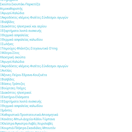
Σκούπα-Σκουπάκι-Παρκετέζα
Ατμοκαθαριστής
Αγωγοί-Καλώδια
Ακροδέκτες κλέμενς-Φισέτες-Σύνδεσμοι αγωγών
Βαλβίδες
Διακόπτες ηλεκτρικοί και αερίου
Εξαρτήματα λοιπά συσκευής
Θερμικά ασφαλείας
Θερμικά ασφαλείας καλωδίου
Σωλήνες
Τσιμούχες-Φλάντζες-Στεγανωτικά O'ring
Φίλτρα-Σίτες
Ηλεκτρική σκούπα
Αγωγοί-Καλώδια
Ακροδέκτες κλέμενς-Φισέτες-Σύνδεσμοι αγωγών
Αντλίες
Άξονες-Πείροι-Έδρανα-Κουζινέτα
Βαλβίδες
Βάσεις-Τράπεζες
Βούρτσες-Τσόχες
Διακόπτες ηλεκτρικοί
Ελατήρια-Ελάσματα
Εξαρτήματα λοιπά συσκευής
Θερμικά ασφαλείας καλωδίου
Ιμάντες
Καθαριστικά-Προστατευτικά-Αποσμητικά
Κανάτες-Μπωλ-Δοχεία-Κάδοι-Τύμπανα
Κλείστρα-Άγκιστρα-Λαβές-Χειρολαβές
Κουμπιά-Πλήκτρα-Σκανδάλες-Μπουτόν