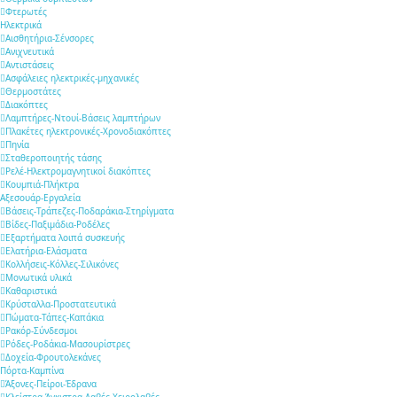
Φτερωτές
Ηλεκτρικά
Αισθητήρια-Σένσορες
Aνιχνευτικά
Αντιστάσεις
Ασφάλειες ηλεκτρικές-μηχανικές
Θερμοστάτες
Διακόπτες
Λαμπτήρες-Ντουί-Βάσεις λαμπτήρων
Πλακέτες ηλεκτρονικές-Χρονοδιακόπτες
Πηνία
Σταθεροποιητής τάσης
Ρελέ-Ηλεκτρομαγνητικοί διακόπτες
Κουμπιά-Πλήκτρα
Αξεσουάρ-Εργαλεία
Βάσεις-Τράπεζες-Ποδαράκια-Στηρίγματα
Βίδες-Παξιμάδια-Ροδέλες
Εξαρτήματα λοιπά συσκευής
Ελατήρια-Ελάσματα
Κολλήσεις-Κόλλες-Σιλικόνες
Μονωτικά υλικά
Καθαριστικά
Κρύσταλλα-Προστατευτικά
Πώματα-Τάπες-Καπάκια
Ρακόρ-Σύνδεσμοι
Ρόδες-Ροδάκια-Μασουρίστρες
Δοχεία-Φρουτολεκάνες
Πόρτα-Καμπίνα
Άξονες-Πείροι-Έδρανα
Κλείστρα-Άγκιστρα-Λαβές-Χειρολαβές