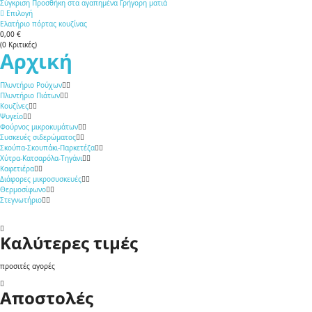
Σύγκριση
Προσθήκη στα αγαπημένα
Γρήγορη ματιά
Επιλογή
Ελατήριο πόρτας κουζίνας
0,00 €
(
0
Κριτικές
)
Αρχική
Πλυντήριο Ρούχων
Πλυντήριο Πιάτων
Κουζίνες
Ψυγείο
Φούρνος μικροκυμάτων
Συσκευές σιδερώματος
Σκούπα-Σκουπάκι-Παρκετέζα
Χύτρα-Κατσαρόλα-Τηγάνι
Καφετιέρα
Διάφορες μικροσυσκευές
Θερμοσίφωνο
Στεγνωτήριο
Καλύτερες τιμές
προσιτές αγορές
Αποστολές