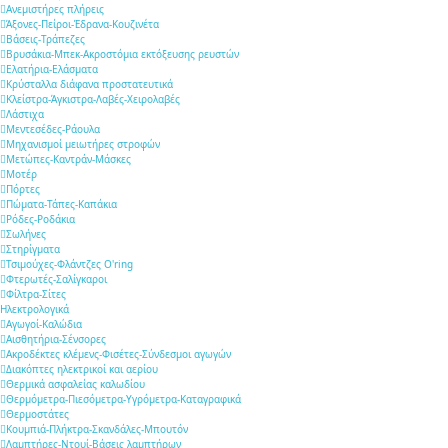
Ανεμιστήρες πλήρεις
Άξονες-Πείροι-Έδρανα-Κουζινέτα
Βάσεις-Τράπεζες
Βρυσάκια-Μπεκ-Ακροστόμια εκτόξευσης ρευστών
Ελατήρια-Ελάσματα
Κρύσταλλα διάφανα προστατευτικά
Κλείστρα-Άγκιστρα-Λαβές-Χειρολαβές
Λάστιχα
Μεντεσέδες-Ράουλα
Μηχανισμοί μειωτήρες στροφών
Μετώπες-Καντράν-Μάσκες
Μοτέρ
Πόρτες
Πώματα-Τάπες-Καπάκια
Ρόδες-Ροδάκια
Σωλήνες
Στηρίγματα
Τσιμούχες-Φλάντζες O'ring
Φτερωτές-Σαλίγκαροι
Φίλτρα-Σίτες
Ηλεκτρολογικά
Αγωγοί-Καλώδια
Αισθητήρια-Σένσορες
Ακροδέκτες κλέμενς-Φισέτες-Σύνδεσμοι αγωγών
Διακόπτες ηλεκτρικοί και αερίου
Θερμικά ασφαλείας καλωδίου
Θερμόμετρα-Πιεσόμετρα-Υγρόμετρα-Καταγραφικά
Θερμοστάτες
Κουμπιά-Πλήκτρα-Σκανδάλες-Μπουτόν
Λαμπτήρες-Ντουί-Βάσεις λαμπτήρων