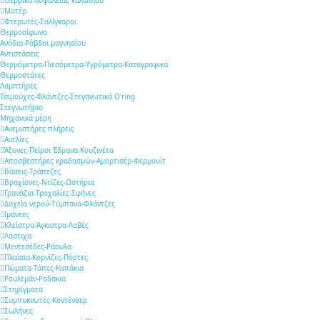
Μοτέρ
Φτερωτές-Σαλίγκαροι
Θερμοσίφωνο
Ανόδια-Ράβδοι μαγνησίου
Αντιστάσεις
Θερμόμετρα-Πιεσόμετρα-Υγρόμετρα-Καταγραφικά
Θερμοστάτες
Λαμπτήρες
Τσιμούχες-Φλάντζες-Στεγανωτικά O'ring
Στεγνωτήριο
Μηχανικά μέρη
Ανεμιστήρες πλήρεις
Αντλίες
Άξονες-Πείροι Έδρανα-Κουζινέτα
Αποσβεστήρες κραδασμών-Αμορτισέρ-Φερμουίτ
Βάσεις-Τράπεζες
Βραχίονες-Ντίζες-Ωστήρια
Γρανάζια-Τροχαλίες-Σφήνες
Δοχεία νερού-Τύμπανα-Φλάντζες
Ιμάντες
Κλείστρα-Άγκιστρα-Λαβές
Λάστιχα
Μεντεσέδες-Ράουλα
Πλαίσια-Κορνίζες-Πόρτες
Πώματα-Τάπες-Καπάκια
Ρουλεμάν-Ροδάκια
Στηρίγματα
Συμπυκνωτές-Κοντένσερ
Σωλήνες