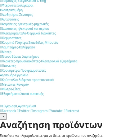
Τσιμούχες-Στεγανωτικά O'ring
Φτερωτές-Σαλίγκαροι
Ηλεκτρικά μέρη
Αισθητήρια-Σένσορες
Αντιστάσεις
Ασφάλειες ηλεκτρικές-μηχανικές
Διακόπτες ηλεκτρικοί και αερίου
Ηλεκτρομάνταλα-Θερμικοί διακόπτες
Θερμοστάτες
Κουμπιά-Πλήκτρα-Σκανδάλες-Μπουτόν
Λαμπτήρες-Καλύμματα
Μοτέρ
Ντουί-Βάσεις λαμπτήρων
Πλακέτες-Χρονοδιακόπτες-Ηλεκτρονικά εξαρτήματα
Πυκνωτές
Χρονόμετρα-Προγραμματιστές
Αξεσουάρ-Εργαλεία
Κρύσταλλα διάφανα προστατευτικά
Μετώπες-Καντράν
Φίλτρα-Σίτες
Εξαρτήματα λοιπά συσκευής
Σύγκριση
0
Αγαπημένα
0
Facebook
Twitter
Instagram
Youtube
Pinterest
×
Αναζήτηση προϊόντων
Ξεκινήστε να πληκτρολογείτε για να δείτε τα προϊόντα που αναζητάτε.