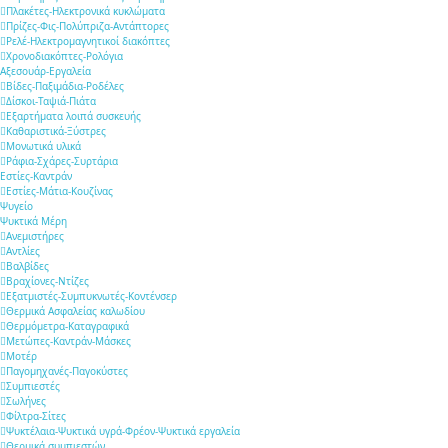
Πλακέτες-Ηλεκτρονικά κυκλώματα
Πρίζες-Φις-Πολύπριζα-Αντάπτορες
Ρελέ-Ηλεκτρομαγνητικοί διακόπτες
Χρονοδιακόπτες-Ρολόγια
Αξεσουάρ-Εργαλεία
Βίδες-Παξιμάδια-Ροδέλες
Δίσκοι-Ταψιά-Πιάτα
Εξαρτήματα λοιπά συσκευής
Καθαριστικά-Ξύστρες
Μονωτικά υλικά
Ράφια-Σχάρες-Συρτάρια
Εστίες-Καντράν
Εστίες-Μάτια-Κουζίνας
Ψυγείο
Ψυκτικά Μέρη
Ανεμιστήρες
Αντλίες
Βαλβίδες
Βραχίονες-Ντίζες
Εξατμιστές-Συμπυκνωτές-Κοντένσερ
Θερμικά Ασφαλείας καλωδίου
Θερμόμετρα-Καταγραφικά
Μετώπες-Καντράν-Μάσκες
Μοτέρ
Παγομηχανές-Παγοκύστες
Συμπιεστές
Σωλήνες
Φίλτρα-Σίτες
Ψυκτέλαια-Ψυκτικά υγρά-Φρέον-Ψυκτικά εργαλεία
Θερμικά συμπιεστών