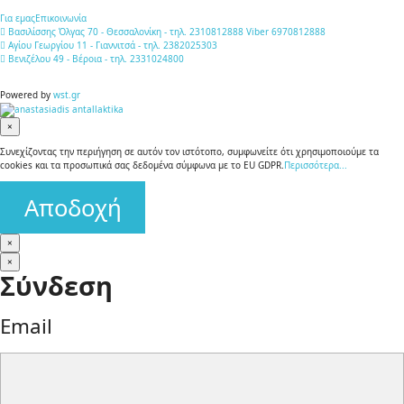
Για εμας
Επικοινωνία
Βασιλίσσης Όλγας 70 - Θεσσαλονίκη - τηλ. 2310812888 Viber 6970812888
Αγίου Γεωργίου 11 - Γιαννιτσά - τηλ. 2382025303
Βενιζέλου 49 - Βέροια - τηλ. 2331024800
Powered by
wst.gr
×
Συνεχίζοντας την περιήγηση σε αυτόν τον ιστότοπο, συμφωνείτε ότι χρησιμοποιούμε τα
cookies και τα προσωπικά σας δεδομένα σύμφωνα με το EU GDPR.
Περισσότερα...
Αποδοχή
×
×
Σύνδεση
Email