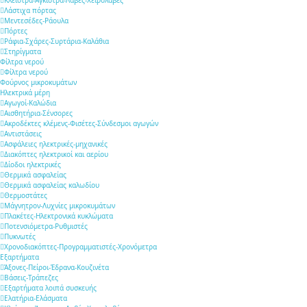
Λάστιχα πόρτας
Μεντεσέδες-Ράουλα
Πόρτες
Ράφια-Σχάρες-Συρτάρια-Καλάθια
Στηρίγματα
Φίλτρα νερού
Φίλτρα νερού
Φούρνος μικροκυμάτων
Ηλεκτρικά μέρη
Αγωγοί-Καλώδια
Αισθητήρια-Σένσορες
Ακροδέκτες κλέμενς-Φισέτες-Σύνδεσμοι αγωγών
Αντιστάσεις
Ασφάλειες ηλεκτρικές-μηχανικές
Διακόπτες ηλεκτρικοί και αερίου
Δίοδοι ηλεκτρικές
Θερμικά ασφαλείας
Θερμικά ασφαλείας καλωδίου
Θερμοστάτες
Μάγνητρον-Λυχνίες μικροκυμάτων
Πλακέτες-Ηλεκτρονικά κυκλώματα
Ποτενσιόμετρα-Ρυθμιστές
Πυκνωτές
Χρονοδιακόπτες-Προγραμματιστές-Χρονόμετρα
Εξαρτήματα
Άξονες-Πείροι-Έδρανα-Κουζινέτα
Βάσεις-Τράπεζες
Εξαρτήματα λοιπά συσκευής
Ελατήρια-Ελάσματα