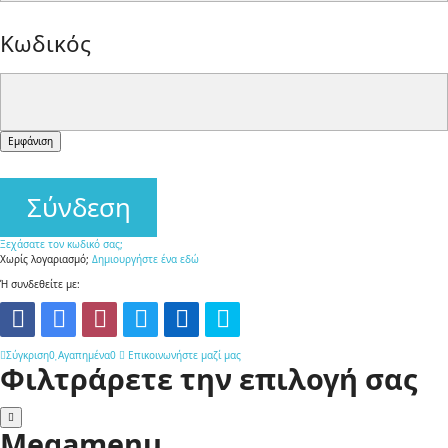
form-
Κωδικός
control
form-
Εμφάνιση
controll
Σύνδεση
Ξεχάσατε τον κωδικό σας;
Χωρίς λογαριασμό;
Δημιουργήστε ένα εδώ
Ή συνδεθείτε με:
Σύγκριση
0
Αγαπημένα
0
Επικοινωνήστε μαζί μας
Φιλτράρετε την επιλογή σας
Megamenu