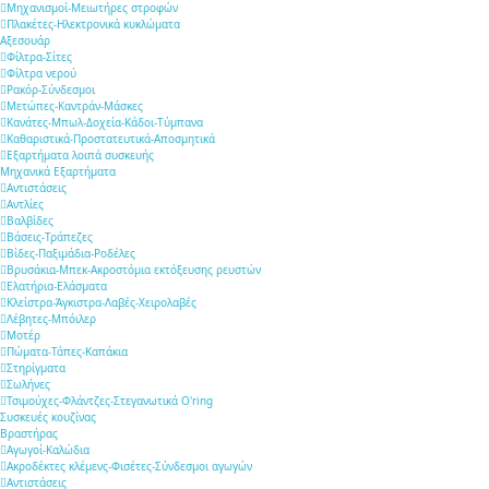
Μηχανισμοί-Μειωτήρες στροφών
Πλακέτες-Ηλεκτρονικά κυκλώματα
Αξεσουάρ
Φίλτρα-Σίτες
Φίλτρα νερού
Ρακόρ-Σύνδεσμοι
Μετώπες-Καντράν-Μάσκες
Κανάτες-Μπωλ-Δοχεία-Κάδοι-Τύμπανα
Καθαριστικά-Προστατευτικά-Αποσμητικά
Εξαρτήματα λοιπά συσκευής
Μηχανικά Εξαρτήματα
Αντιστάσεις
Αντλίες
Βαλβίδες
Βάσεις-Τράπεζες
Βίδες-Παξιμάδια-Ροδέλες
Βρυσάκια-Μπεκ-Ακροστόμια εκτόξευσης ρευστών
Ελατήρια-Ελάσματα
Κλείστρα-Άγκιστρα-Λαβές-Χειρολαβές
Λέβητες-Μπόιλερ
Μοτέρ
Πώματα-Τάπες-Καπάκια
Στηρίγματα
Σωλήνες
Τσιμούχες-Φλάντζες-Στεγανωτικά O'ring
Συσκευές κουζίνας
Βραστήρας
Αγωγοί-Καλώδια
Ακροδέκτες κλέμενς-Φισέτες-Σύνδεσμοι αγωγών
Αντιστάσεις