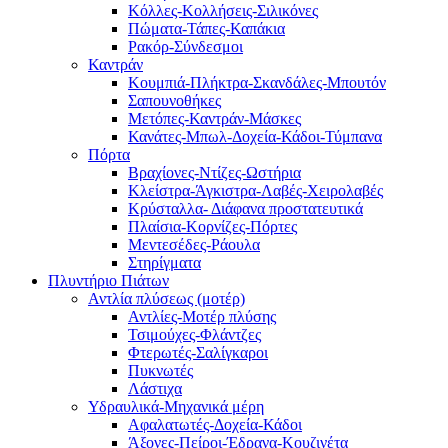
Κόλλες-Κολλήσεις-Σιλικόνες
Πώματα-Τάπες-Καπάκια
Ρακόρ-Σύνδεσμοι
Καντράν
Κουμπιά-Πλήκτρα-Σκανδάλες-Μπουτόν
Σαπουνοθήκες
Μετόπες-Καντράν-Μάσκες
Κανάτες-Μπωλ-Δοχεία-Κάδοι-Τύμπανα
Πόρτα
Βραχίονες-Ντίζες-Ωστήρια
Κλείστρα-Άγκιστρα-Λαβές-Χειρολαβές
Κρύσταλλα- Διάφανα προστατευτικά
Πλαίσια-Κορνίζες-Πόρτες
Μεντεσέδες-Ράουλα
Στηρίγματα
Πλυντήριο Πιάτων
Αντλία πλύσεως (μοτέρ)
Αντλίες-Μοτέρ πλύσης
Τσιμούχες-Φλάντζες
Φτερωτές-Σαλίγκαροι
Πυκνωτές
Λάστιχα
Υδραυλικά-Mηχανικά μέρη
Αφαλατωτές-Δοχεία-Κάδοι
Άξονες-Πείροι-Έδρανα-Κουζινέτα