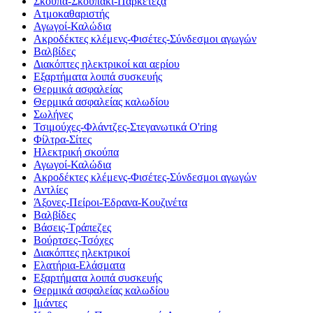
Σκούπα-Σκουπάκι-Παρκετέζα
Ατμοκαθαριστής
Αγωγοί-Καλώδια
Ακροδέκτες κλέμενς-Φισέτες-Σύνδεσμοι αγωγών
Βαλβίδες
Διακόπτες ηλεκτρικοί και αερίου
Εξαρτήματα λοιπά συσκευής
Θερμικά ασφαλείας
Θερμικά ασφαλείας καλωδίου
Σωλήνες
Τσιμούχες-Φλάντζες-Στεγανωτικά O'ring
Φίλτρα-Σίτες
Ηλεκτρική σκούπα
Αγωγοί-Καλώδια
Ακροδέκτες κλέμενς-Φισέτες-Σύνδεσμοι αγωγών
Αντλίες
Άξονες-Πείροι-Έδρανα-Κουζινέτα
Βαλβίδες
Βάσεις-Τράπεζες
Βούρτσες-Τσόχες
Διακόπτες ηλεκτρικοί
Ελατήρια-Ελάσματα
Εξαρτήματα λοιπά συσκευής
Θερμικά ασφαλείας καλωδίου
Ιμάντες