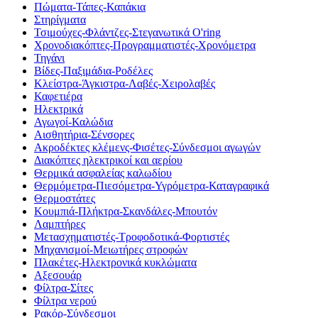
Πώματα-Τάπες-Καπάκια
Στηρίγματα
Τσιμούχες-Φλάντζες-Στεγανωτικά O'ring
Χρονοδιακόπτες-Προγραμματιστές-Χρονόμετρα
Τηγάνι
Βίδες-Παξιμάδια-Ροδέλες
Κλείστρα-Άγκιστρα-Λαβές-Χειρολαβές
Καφετιέρα
Ηλεκτρικά
Αγωγοί-Καλώδια
Αισθητήρια-Σένσορες
Ακροδέκτες κλέμενς-Φισέτες-Σύνδεσμοι αγωγών
Διακόπτες ηλεκτρικοί και αερίου
Θερμικά ασφαλείας καλωδίου
Θερμόμετρα-Πιεσόμετρα-Υγρόμετρα-Καταγραφικά
Θερμοστάτες
Κουμπιά-Πλήκτρα-Σκανδάλες-Μπουτόν
Λαμπτήρες
Μετασχηματιστές-Τροφοδοτικά-Φορτιστές
Μηχανισμοί-Μειωτήρες στροφών
Πλακέτες-Ηλεκτρονικά κυκλώματα
Αξεσουάρ
Φίλτρα-Σίτες
Φίλτρα νερού
Ρακόρ-Σύνδεσμοι