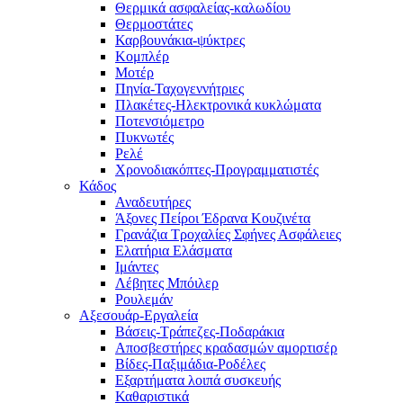
Θερμικά ασφαλείας-καλωδίου
Θερμοστάτες
Καρβουνάκια-ψύκτρες
Κομπλέρ
Μοτέρ
Πηνία-Ταχογεννήτριες
Πλακέτες-Ηλεκτρονικά κυκλώματα
Ποτενσιόμετρο
Πυκνωτές
Ρελέ
Χρονοδιακόπτες-Προγραμματιστές
Κάδος
Αναδευτήρες
Άξονες Πείροι Έδρανα Κουζινέτα
Γρανάζια Τροχαλίες Σφήνες Ασφάλειες
Ελατήρια Ελάσματα
Ιμάντες
Λέβητες Μπόιλερ
Ρουλεμάν
Αξεσουάρ-Εργαλεία
Βάσεις-Τράπεζες-Ποδαράκια
Αποσβεστήρες κραδασμών αμορτισέρ
Βίδες-Παξιμάδια-Ροδέλες
Εξαρτήματα λοιπά συσκευής
Καθαριστικά