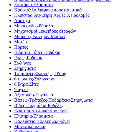
Ελατήρια-Ελάσματα
Κρύσταλλα διάφανα προστατευτικά
Κλείστρα-Άγκιστρα-Λαβές-Χειρολαβές
Λάστιχα
Μεντεσέδες-Ράουλα
Μηχανισμοί μειωτήρες στροφών
Μετώπες-Καντράν-Μάσκες
Μοτέρ
Πόρτες
Πώματα-Τάπες-Καπάκια
Ρόδες-Ροδάκια
Σωλήνες
Στηρίγματα
Τσιμούχες-Φλάντζες O'ring
Φτερωτές-Σαλίγκαροι
Φίλτρα-Σίτες
Ψυγείο
Αξεσουάρ-Εργαλεία
Βάσεις-Τράπεζες-Ποδαράκια-Στηρίγματα
Βίδες-Παξιμάδια-Ροδέλες
Εξαρτήματα λοιπά συσκευής
Ελατήρια-Ελάσματα
Κολλήσεις-Κόλλες-Σιλικόνες
Μονωτικά υλικά
Καθαριστικά