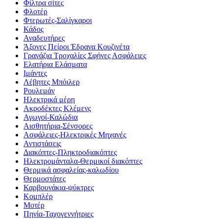
Φίλτρα σίτες
Φλοτέρ
Φτερωτές-Σαλίγκαροι
Κάδος
Αναδευτήρες
Άξονες Πείροι Έδρανα Κουζινέτα
Γρανάζια Τροχαλίες Σφήνες Ασφάλειες
Ελατήρια Ελάσματα
Ιμάντες
Λέβητες Μπόιλερ
Ρουλεμάν
Ηλεκτρικά μέρη
Ακροδέκτες Κλέμενς
Αγωγοί-Καλώδια
Αισθητήρια-Σένσορες
Ασφάλειες-Ηλεκτρικές Μηχανές
Αντιστάσεις
Διακόπτες-Πληκτροδιακόπτες
Ηλεκτρομάνταλα-Θερμικοί διακόπτες
Θερμικά ασφαλείας-καλωδίου
Θερμοστάτες
Καρβουνάκια-ψύκτρες
Κομπλέρ
Μοτέρ
Πηνία-Ταχογεννήτριες