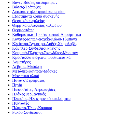
Βάνες-Βάσεις πιεσόμετρων
Βάσεις-Τράπεζες
Διακόπτες ηλεκτρικοί και αερίου
Εξαρτήματα λοιπά συσκευής
Θερμικά ασφαλείας
Θερμικά ασφαλείας καλωδίου
Θερμοστάτες
Καθαριστικά-Προστατευτικά-Αποσμητικά
Κανάτες-Μπωλ-Δοχεία-Κάδοι-Τύμπανα
Κλείστρα-Άγκιστρα-Λαβές-Χειρολαβές
Κόμπλερ-Σύνδεσμοι κίνησης
Κουμπιά-Πλήκτρα-Σκανδάλες-Μπουτόν
Κρύσταλλα διάφανα προστατευτικά
Λαμπτήρες
Λέβητες-Μπόιλερ
Μετώπες-Καντράν-Μάσκες
Μονωτικά υλικά
Πανιά σιδερώματος
Πηνία
Πιεσοστάτες-Αεροπαγίδες
Πλάκες θερμαντικές
Πλακέτες-Ηλεκτρονικά κυκλώματα
Πυκνωτές
Πώματα-Τάπες-Καπάκια
Ρακόρ-Σύνδεσμοι