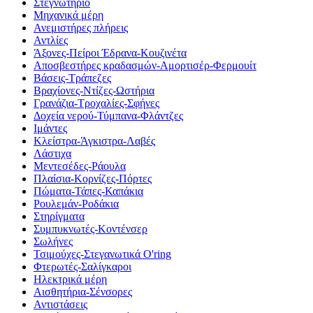
Στεγνωτήριο
Μηχανικά μέρη
Ανεμιστήρες πλήρεις
Αντλίες
Άξονες-Πείροι Έδρανα-Κουζινέτα
Αποσβεστήρες κραδασμών-Αμορτισέρ-Φερμουίτ
Βάσεις-Τράπεζες
Βραχίονες-Ντίζες-Ωστήρια
Γρανάζια-Τροχαλίες-Σφήνες
Δοχεία νερού-Τύμπανα-Φλάντζες
Ιμάντες
Κλείστρα-Άγκιστρα-Λαβές
Λάστιχα
Μεντεσέδες-Ράουλα
Πλαίσια-Κορνίζες-Πόρτες
Πώματα-Τάπες-Καπάκια
Ρουλεμάν-Ροδάκια
Στηρίγματα
Συμπυκνωτές-Κοντένσερ
Σωλήνες
Τσιμούχες-Στεγανωτικά O'ring
Φτερωτές-Σαλίγκαροι
Ηλεκτρικά μέρη
Αισθητήρια-Σένσορες
Αντιστάσεις