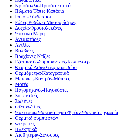
Κρύσταλλα-Προστατευτικά
Πώματα-Τάπες-Καπάκια
Ρακόρ-Σύνδεσμοι
Ρόδες-Ροδάκια-Μασουρίστρες
Δοχεία-Φρουτολεκάνες
Ψυκτικά Μέρη
Ανεμιστήρες
Αντλίες
Βαλβίδες
Βραχίονες-Ντίζες
Εξατμιστές-Συμπυκνωτές-Κοντένσερ
Θερμικά Ασφαλείας καλωδίου
Θερμόμετρα-Καταγραφικά
Μετώπες-Καντράν-Μάσκες
Μοτέρ
Παγομηχανές-Παγοκύστες
Συμπιεστές
Σωλήνες
Φίλτρα-Σίτες
Ψυκτέλαια-Ψυκτικά υγρά-Φρέον-Ψυκτικά εργαλεία
Θερμικά συμπιεστών
Φτερωτές
Ηλεκτρικά
Αισθητήρια-Σένσορες