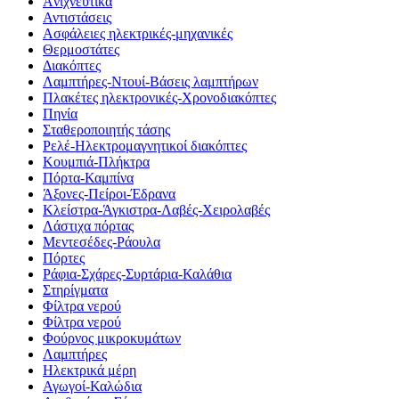
Aνιχνευτικά
Αντιστάσεις
Ασφάλειες ηλεκτρικές-μηχανικές
Θερμοστάτες
Διακόπτες
Λαμπτήρες-Ντουί-Βάσεις λαμπτήρων
Πλακέτες ηλεκτρονικές-Χρονοδιακόπτες
Πηνία
Σταθεροποιητής τάσης
Ρελέ-Ηλεκτρομαγνητικοί διακόπτες
Κουμπιά-Πλήκτρα
Πόρτα-Καμπίνα
Άξονες-Πείροι-Έδρανα
Κλείστρα-Άγκιστρα-Λαβές-Χειρολαβές
Λάστιχα πόρτας
Μεντεσέδες-Ράουλα
Πόρτες
Ράφια-Σχάρες-Συρτάρια-Καλάθια
Στηρίγματα
Φίλτρα νερού
Φίλτρα νερού
Φούρνος μικροκυμάτων
Λαμπτήρες
Ηλεκτρικά μέρη
Αγωγοί-Καλώδια