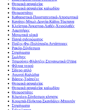
Θερμικά ασφαλείας
Θερμικά ασφαλείας καλωδίου
Θερμοστάτες
Καθαριστικά-Προστατευτικά-Αποσμητικά
Κανάτες-Μπωλ-Δοχεία-Κάδοι-Τύμπανα
Κλείστρα-Άγκιστρα-Λαβές-Χειρολαβές
Λαμπτήρες
Μονωτικά υλικά
Πανιά σιδερώματος
Πρίζες-Φις-Πολύπριζα-Αντάπτορες
Ρακόρ-Σύνδεσμοι
Στηρίγματα
Σωλήνες
Τσιμούχες-Φλάντζες-Στεγανωτικά O'ring
Φίλτρα νερού
Σίδερο απλό
Αγωγοί-Καλώδια
Βάσεις-Τράπεζες
Θερμικά ασφαλείας
Θερμικά ασφαλείας καλωδίου
Θερμοστάτες
Κόμπλερ-Σύνδεσμοι κίνησης
Κουμπιά-Πλήκτρα-Σκανδάλες-Μπουτόν
Στηρίγματα
Σιδερώστρα