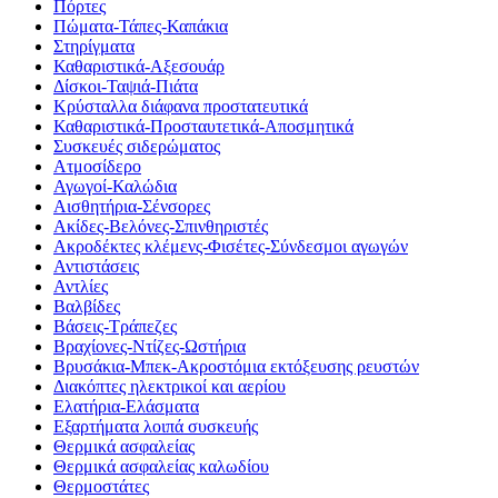
Πόρτες
Πώματα-Τάπες-Καπάκια
Στηρίγματα
Καθαριστικά-Αξεσουάρ
Δίσκοι-Ταψιά-Πιάτα
Κρύσταλλα διάφανα προστατευτικά
Καθαριστικά-Προσταυτετικά-Αποσμητικά
Συσκευές σιδερώματος
Ατμοσίδερο
Αγωγοί-Καλώδια
Αισθητήρια-Σένσορες
Ακίδες-Βελόνες-Σπινθηριστές
Ακροδέκτες κλέμενς-Φισέτες-Σύνδεσμοι αγωγών
Αντιστάσεις
Αντλίες
Βαλβίδες
Βάσεις-Τράπεζες
Βραχίονες-Ντίζες-Ωστήρια
Βρυσάκια-Μπεκ-Ακροστόμια εκτόξευσης ρευστών
Διακόπτες ηλεκτρικοί και αερίου
Ελατήρια-Ελάσματα
Εξαρτήματα λοιπά συσκευής
Θερμικά ασφαλείας
Θερμικά ασφαλείας καλωδίου
Θερμοστάτες