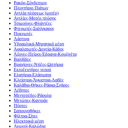
Ρακόρ-Σύνδεσμοι
Πλυντήριο Πιάτων
Αντλία πλύσεως (μοτέρ)
Αντλίες-Μοτέρ πλύσης
Τσιμούχες-Φλάντζες
Φτερωτές-Σαλίγκαροι
Πυκνωτές
Λάστιχα
Υδραυλικά-Mηχανικά μέρη
Αφαλατωτές-Δοχεία-Κάδοι
Άξονες-Πείροι-Έδρανα-Κουζινέτα
Βαλβίδες
Βραχίονες-Ντίζες-Ωστήρια
Εκτοξευτήρες νερού
Ελατήρια-Ελάσματα
Κλείστρα-Άγκιστρα-Λαβές
Καλάθια-Θήκες-Ράφια-Σχάρες
Λέβητες
Μεντεσέδες-Ράουλα
Μετώπες-Καντράν
Πόρτες
Σαπουνοθήκες
Φίλτρα-Σίτες
Ηλεκτρικά μέρη
Αγωγοί-Καλώδια