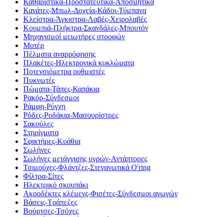
Καθαριστικά-Προστατευτικά-Αποσμητικά
Κανάτες-Μπωλ-Δοχεία-Κάδοι-Τύμπανα
Κλείστρα-Άγκιστρα-Λαβές-Χειρολαβές
Κουμπιά-Πλήκτρα-Σκανδάλες-Μπουτόν
Μηχανισμοί μειωτήρες στροφών
Μοτέρ
Πέλματα αναρρόφησης
Πλακέτες-Ηλεκτρονικά κυκλώματα
Ποτενσιόμετρα ρυθμιστές
Πυκνωτές
Πώματα-Τάπες-Καπάκια
Ρακόρ-Σύνδεσμοι
Ράμφη-Ρύγχη
Ρόδες-Ροδάκια-Μασουρίστρες
Σακούλες
Στηρίγματα
Σφικτήρες-Κυάθια
Σωλήνες
Σωλήνες μετάγγισης υγρών-Αντάπτορες
Τσιμούχες-Φλάντζες-Στεγανωτικά O'ring
Φίλτρα-Σίτες
Ηλεκτρικό σκουπάκι
Ακροδέκτες κλέμενς-Φισέτες-Σύνδεσμοι αγωγών
Βάσεις-Τράπεζες
Βούρτσες-Τσόχες