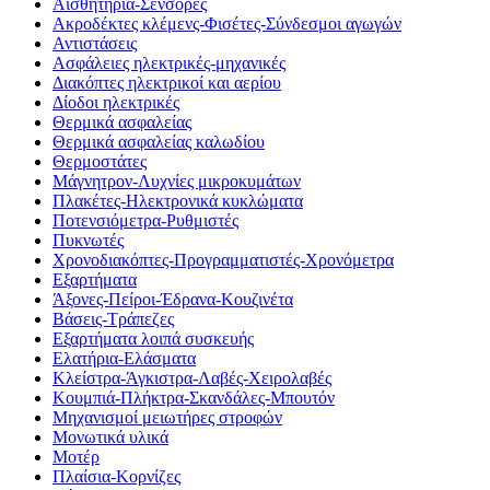
Αισθητήρια-Σένσορες
Ακροδέκτες κλέμενς-Φισέτες-Σύνδεσμοι αγωγών
Αντιστάσεις
Ασφάλειες ηλεκτρικές-μηχανικές
Διακόπτες ηλεκτρικοί και αερίου
Δίοδοι ηλεκτρικές
Θερμικά ασφαλείας
Θερμικά ασφαλείας καλωδίου
Θερμοστάτες
Μάγνητρον-Λυχνίες μικροκυμάτων
Πλακέτες-Ηλεκτρονικά κυκλώματα
Ποτενσιόμετρα-Ρυθμιστές
Πυκνωτές
Χρονοδιακόπτες-Προγραμματιστές-Χρονόμετρα
Εξαρτήματα
Άξονες-Πείροι-Έδρανα-Κουζινέτα
Βάσεις-Τράπεζες
Εξαρτήματα λοιπά συσκευής
Ελατήρια-Ελάσματα
Κλείστρα-Άγκιστρα-Λαβές-Χειρολαβές
Κουμπιά-Πλήκτρα-Σκανδάλες-Μπουτόν
Μηχανισμοί μειωτήρες στροφών
Μονωτικά υλικά
Μοτέρ
Πλαίσια-Κορνίζες