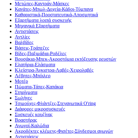
Μετώπες-Καντράν-Μάσκες
Κανάτες-Μπωλ-Δοχεία-Κάδοι-Τύμπανα
Καθαριστικά-Προστατευτικά-Αποσμητικά
Εξαρτήματα λοιπά συσκευής
Μηχανικά Εξαρτήματα
Αντιστάσεις
Αντλίες
Βαλβίδες
Βάσεις-Τράπεζες
Βίδες-Παξιμάδια-Ροδέλες
Βρυσάκια-Μπεκ-Ακροστόμια εκτόξευσης ρευστών
Ελατήρια-Ελάσματα
Κλείστρα-Άγκιστρα-Λαβές-Χειρολαβές
Λέβητες-Μπόιλερ
Μοτέρ
Πώματα-Τάπες-Καπάκια
Στηρίγματα
Σωλήνες
Τσιμούχες-Φλάντζες-Στεγανωτικά O'ring
Διάφορες μικροσυσκευές
Συσκευές κουζίνας
Βραστήρας
Αγωγοί-Καλώδια
Ακροδέκτες κλέμενς-Φισέτες-Σύνδεσμοι αγωγών
Αντιστάσεις