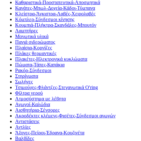
Καθαριστικά-Προστατευτικά-Αποσμητικά
Κανάτες-Μπωλ-Δοχεία-Κάδοι-Τύμπανα
Κλείστρα-Άγκιστρα-Λαβές-Χειρολαβές
Κόμπλερ-Σύνδεσμοι κίνησης
Κουμπιά-Πλήκτρα-Σκανδάλες-Μπουτόν
Λαμπτήρες
Μονωτικά υλικά
Πανιά σιδερώματος
Πλαίσια-Κορνίζες
Πλάκες θερμαντικές
Πλακέτες-Ηλεκτρονικά κυκλώματα
Πώματα-Τάπες-Καπάκια
Ρακόρ-Σύνδεσμοι
Στηρίγματα
Σωλήνες
Τσιμούχες-Φλάντζες-Στεγανωτικά O'ring
Φίλτρα νερού
Ατμοσύστημα με λέβητα
Αγωγοί-Καλώδια
Αισθητήρια-Σένσορες
Ακροδέκτες κλέμενς-Φισέτες-Σύνδεσμοι αγωγών
Αντιστάσεις
Αντλίες
Άξονες-Πείροι-Έδρανα-Κουζινέτα
Βαλβίδες