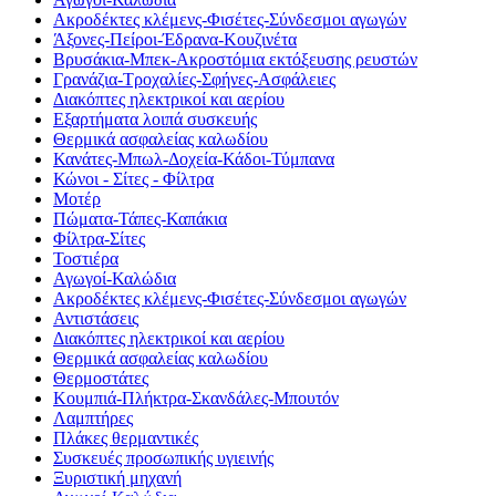
Ακροδέκτες κλέμενς-Φισέτες-Σύνδεσμοι αγωγών
Άξονες-Πείροι-Έδρανα-Κουζινέτα
Βρυσάκια-Μπεκ-Ακροστόμια εκτόξευσης ρευστών
Γρανάζια-Τροχαλίες-Σφήνες-Ασφάλειες
Διακόπτες ηλεκτρικοί και αερίου
Εξαρτήματα λοιπά συσκευής
Θερμικά ασφαλείας καλωδίου
Κανάτες-Μπωλ-Δοχεία-Κάδοι-Τύμπανα
Κώνοι - Σίτες - Φίλτρα
Μοτέρ
Πώματα-Τάπες-Καπάκια
Φίλτρα-Σίτες
Τοστιέρα
Αγωγοί-Καλώδια
Ακροδέκτες κλέμενς-Φισέτες-Σύνδεσμοι αγωγών
Αντιστάσεις
Διακόπτες ηλεκτρικοί και αερίου
Θερμικά ασφαλείας καλωδίου
Θερμοστάτες
Κουμπιά-Πλήκτρα-Σκανδάλες-Μπουτόν
Λαμπτήρες
Πλάκες θερμαντικές
Συσκευές προσωπικής υγιεινής
Ξυριστική μηχανή