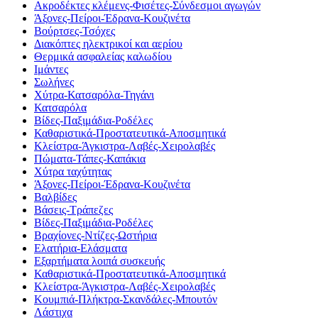
Ακροδέκτες κλέμενς-Φισέτες-Σύνδεσμοι αγωγών
Άξονες-Πείροι-Έδρανα-Κουζινέτα
Βούρτσες-Τσόχες
Διακόπτες ηλεκτρικοί και αερίου
Θερμικά ασφαλείας καλωδίου
Ιμάντες
Σωλήνες
Χύτρα-Κατσαρόλα-Τηγάνι
Κατσαρόλα
Βίδες-Παξιμάδια-Ροδέλες
Καθαριστικά-Προστατευτικά-Αποσμητικά
Κλείστρα-Άγκιστρα-Λαβές-Χειρολαβές
Πώματα-Τάπες-Καπάκια
Χύτρα ταχύτητας
Άξονες-Πείροι-Έδρανα-Κουζινέτα
Βαλβίδες
Βάσεις-Τράπεζες
Βίδες-Παξιμάδια-Ροδέλες
Βραχίονες-Ντίζες-Ωστήρια
Ελατήρια-Ελάσματα
Εξαρτήματα λοιπά συσκευής
Καθαριστικά-Προστατευτικά-Αποσμητικά
Κλείστρα-Άγκιστρα-Λαβές-Χειρολαβές
Κουμπιά-Πλήκτρα-Σκανδάλες-Μπουτόν
Λάστιχα