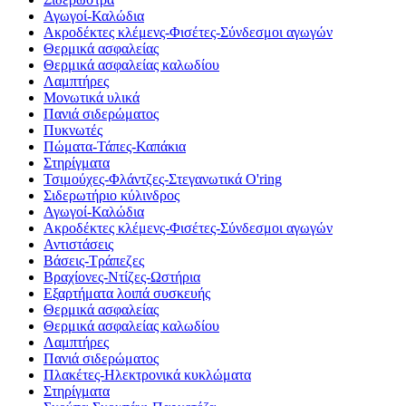
Αγωγοί-Καλώδια
Ακροδέκτες κλέμενς-Φισέτες-Σύνδεσμοι αγωγών
Θερμικά ασφαλείας
Θερμικά ασφαλείας καλωδίου
Λαμπτήρες
Μονωτικά υλικά
Πανιά σιδερώματος
Πυκνωτές
Πώματα-Τάπες-Καπάκια
Στηρίγματα
Τσιμούχες-Φλάντζες-Στεγανωτικά O'ring
Σιδερωτήριο κύλινδρος
Αγωγοί-Καλώδια
Ακροδέκτες κλέμενς-Φισέτες-Σύνδεσμοι αγωγών
Αντιστάσεις
Βάσεις-Τράπεζες
Βραχίονες-Ντίζες-Ωστήρια
Εξαρτήματα λοιπά συσκευής
Θερμικά ασφαλείας
Θερμικά ασφαλείας καλωδίου
Λαμπτήρες
Πανιά σιδερώματος
Πλακέτες-Ηλεκτρονικά κυκλώματα
Στηρίγματα