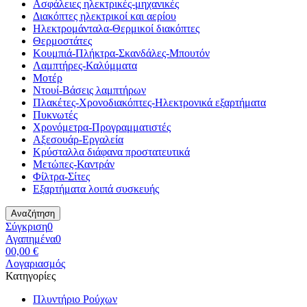
Ασφάλειες ηλεκτρικές-μηχανικές
Διακόπτες ηλεκτρικοί και αερίου
Ηλεκτρομάνταλα-Θερμικοί διακόπτες
Θερμοστάτες
Κουμπιά-Πλήκτρα-Σκανδάλες-Μπουτόν
Λαμπτήρες-Καλύμματα
Μοτέρ
Ντουί-Βάσεις λαμπτήρων
Πλακέτες-Χρονοδιακόπτες-Ηλεκτρονικά εξαρτήματα
Πυκνωτές
Χρονόμετρα-Προγραμματιστές
Αξεσουάρ-Εργαλεία
Κρύσταλλα διάφανα προστατευτικά
Μετώπες-Καντράν
Φίλτρα-Σίτες
Εξαρτήματα λοιπά συσκευής
Αναζήτηση
Σύγκριση
0
Αγαπημένα
0
0
0,00 €
Λογαριασμός
Κατηγορίες
Πλυντήριο Ρούχων