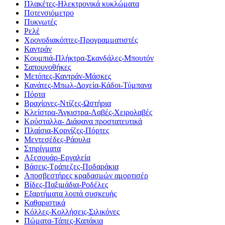
Πλακέτες-Ηλεκτρονικά κυκλώματα
Ποτενσιόμετρο
Πυκνωτές
Ρελέ
Χρονοδιακόπτες-Προγραμματιστές
Καντράν
Κουμπιά-Πλήκτρα-Σκανδάλες-Μπουτόν
Σαπουνοθήκες
Μετόπες-Καντράν-Μάσκες
Κανάτες-Μπωλ-Δοχεία-Κάδοι-Τύμπανα
Πόρτα
Βραχίονες-Ντίζες-Ωστήρια
Κλείστρα-Άγκιστρα-Λαβές-Χειρολαβές
Κρύσταλλα- Διάφανα προστατευτικά
Πλαίσια-Κορνίζες-Πόρτες
Μεντεσέδες-Ράουλα
Στηρίγματα
Αξεσουάρ-Εργαλεία
Βάσεις-Τράπεζες-Ποδαράκια
Αποσβεστήρες κραδασμών αμορτισέρ
Βίδες-Παξιμάδια-Ροδέλες
Εξαρτήματα λοιπά συσκευής
Καθαριστικά
Κόλλες-Κολλήσεις-Σιλικόνες
Πώματα-Τάπες-Καπάκια