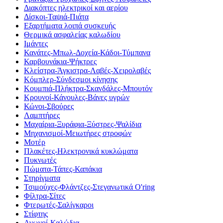
Διακόπτες ηλεκτρικοί και αερίου
Δίσκοι-Ταψιά-Πιάτα
Εξαρτήματα λοιπά συσκευής
Θερμικά ασφαλείας καλωδίου
Ιμάντες
Κανάτες-Μπωλ-Δοχεία-Κάδοι-Τύμπανα
Καρβουνάκια-Ψήκτρες
Κλείστρα-Άγκιστρα-Λαβές-Χειρολαβές
Κόμπλερ-Σύνδεσμοι κίνησης
Κουμπιά-Πλήκτρα-Σκανδάλες-Μπουτόν
Κρουνοί-Κάνουλες-Βάνες υγρών
Κώνοι-Σβούρες
Λαμπτήρες
Μαχαίρια-Ξυράφια-Ξύστρες-Ψαλίδια
Μηχανισμοί-Μειωτήρες στροφών
Μοτέρ
Πλακέτες-Ηλεκτρονικά κυκλώματα
Πυκνωτές
Πώματα-Τάπες-Καπάκια
Στηρίγματα
Τσιμούχες-Φλάντζες-Στεγανωτικά O'ring
Φίλτρα-Σίτες
Φτερωτές-Σαλίγκαροι
Στίφτης
Αγωγοί-Καλώδια