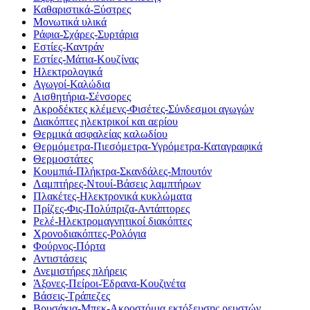
Καθαριστικά-Ξύστρες
Μονωτικά υλικά
Ράφια-Σχάρες-Συρτάρια
Εστίες-Καντράν
Εστίες-Μάτια-Κουζίνας
Ηλεκτρολογικά
Αγωγοί-Καλώδια
Αισθητήρια-Σένσορες
Ακροδέκτες κλέμενς-Φισέτες-Σύνδεσμοι αγωγών
Διακόπτες ηλεκτρικοί και αερίου
Θερμικά ασφαλείας καλωδίου
Θερμόμετρα-Πιεσόμετρα-Υγρόμετρα-Καταγραφικά
Θερμοστάτες
Κουμπιά-Πλήκτρα-Σκανδάλες-Μπουτόν
Λαμπτήρες-Ντουί-Βάσεις λαμπτήρων
Πλακέτες-Ηλεκτρονικά κυκλώματα
Πρίζες-Φις-Πολύπριζα-Αντάπτορες
Ρελέ-Ηλεκτρομαγνητικοί διακόπτες
Χρονοδιακόπτες-Ρολόγια
Φούρνος-Πόρτα
Αντιστάσεις
Ανεμιστήρες πλήρεις
Άξονες-Πείροι-Έδρανα-Κουζινέτα
Βάσεις-Τράπεζες
Βρυσάκια-Μπεκ-Ακροστόμια εκτόξευσης ρευστών