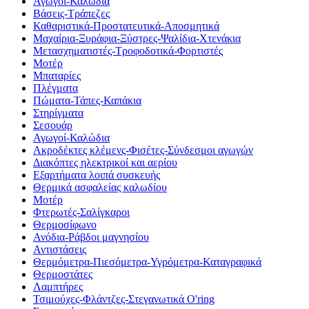
Αγωγοί-Καλώδια
Βάσεις-Τράπεζες
Καθαριστικά-Προστατευτικά-Αποσμητικά
Μαχαίρια-Ξυράφια-Ξύστρες-Ψαλίδια-Χτενάκια
Μετασχηματιστές-Τροφοδοτικά-Φορτιστές
Μοτέρ
Μπαταρίες
Πλέγματα
Πώματα-Τάπες-Καπάκια
Στηρίγματα
Σεσουάρ
Αγωγοί-Καλώδια
Ακροδέκτες κλέμενς-Φισέτες-Σύνδεσμοι αγωγών
Διακόπτες ηλεκτρικοί και αερίου
Εξαρτήματα λοιπά συσκευής
Θερμικά ασφαλείας καλωδίου
Μοτέρ
Φτερωτές-Σαλίγκαροι
Θερμοσίφωνο
Ανόδια-Ράβδοι μαγνησίου
Αντιστάσεις
Θερμόμετρα-Πιεσόμετρα-Υγρόμετρα-Καταγραφικά
Θερμοστάτες
Λαμπτήρες
Τσιμούχες-Φλάντζες-Στεγανωτικά O'ring