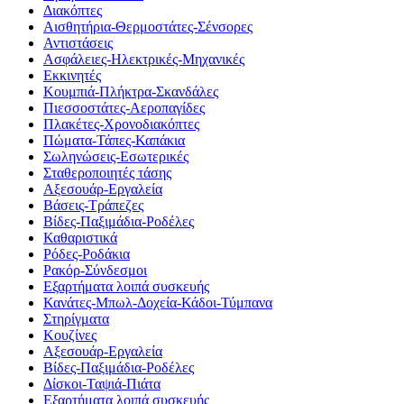
Διακόπτες
Αισθητήρια-Θερμοστάτες-Σένσορες
Αντιστάσεις
Ασφάλειες-Ηλεκτρικές-Μηχανικές
Εκκινητές
Κουμπιά-Πλήκτρα-Σκανδάλες
Πιεσσοστάτες-Αεροπαγίδες
Πλακέτες-Χρονοδιακόπτες
Πώματα-Τάπες-Καπάκια
Σωληνώσεις-Εσωτερικές
Σταθεροποιητές τάσης
Αξεσουάρ-Εργαλεία
Βάσεις-Τράπεζες
Βίδες-Παξιμάδια-Ροδέλες
Καθαριστικά
Ρόδες-Ροδάκια
Ρακόρ-Σύνδεσμοι
Εξαρτήματα λοιπά συσκευής
Κανάτες-Μπωλ-Δοχεία-Κάδοι-Τύμπανα
Στηρίγματα
Κουζίνες
Αξεσουάρ-Εργαλεία
Βίδες-Παξιμάδια-Ροδέλες
Δίσκοι-Ταψιά-Πιάτα
Εξαρτήματα λοιπά συσκευής