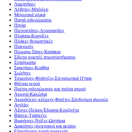
Λαμπτήρες
Λέβητες-Μπόιλερ
Μονωτικά υλικά
Πανιά σιδερώματος
Πηνία
Πιεσοστάτες-Αεροπαγίδες
Πλαίσια-Κορνίζες
Πλάκες θερμαντικές
Πυκνωτές
Πώματα-Τάπες-Καπάκια
Σίδερο κομπλέ ατμοσυστήματος
Στηρίγματα
Σφικτήρες-Κυάθια
Σωλήνες
Τσιμούχες-Φλάντζες-Στεγανωτικά O'ring
Φίλτρα νερού
Πρέσα σιδερώματος και πρέσα ατμού
Αγωγοί-Καλώδια
Ακροδέκτες κλέμενς-Φισέτες-Σύνδεσμοι αγωγών
Αντλίες
Άξονες-Πείροι-Έδρανα-Κουζινέτα
Βάσεις-Τράπεζες
Βραχίονες-Ντίζες-Ωστήρια
Διακόπτες ηλεκτρικοί και αερίου
Εξαρτήματα λοιπά συσκευής