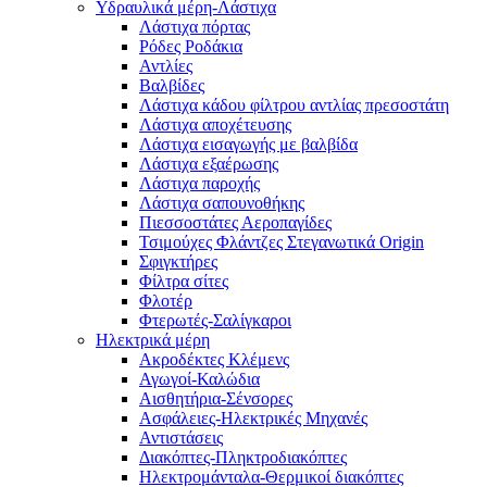
Υδραυλικά μέρη-Λάστιχα
Λάστιχα πόρτας
Ρόδες Ροδάκια
Αντλίες
Βαλβίδες
Λάστιχα κάδου φίλτρου αντλίας πρεσοστάτη
Λάστιχα αποχέτευσης
Λάστιχα εισαγωγής με βαλβίδα
Λάστιχα εξαέρωσης
Λάστιχα παροχής
Λάστιχα σαπουνοθήκης
Πιεσσοστάτες Αεροπαγίδες
Τσιμούχες Φλάντζες Στεγανωτικά Origin
Σφιγκτήρες
Φίλτρα σίτες
Φλοτέρ
Φτερωτές-Σαλίγκαροι
Ηλεκτρικά μέρη
Ακροδέκτες Κλέμενς
Αγωγοί-Καλώδια
Αισθητήρια-Σένσορες
Ασφάλειες-Ηλεκτρικές Μηχανές
Αντιστάσεις
Διακόπτες-Πληκτροδιακόπτες
Ηλεκτρομάνταλα-Θερμικοί διακόπτες