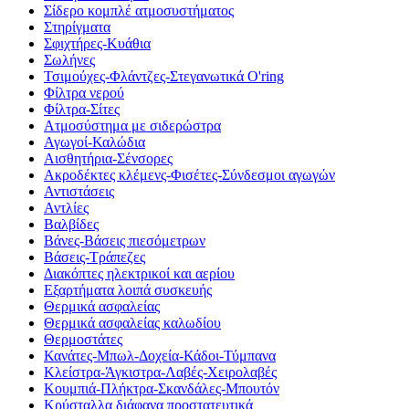
Σίδερο κομπλέ ατμοσυστήματος
Στηρίγματα
Σφιχτήρες-Κυάθια
Σωλήνες
Τσιμούχες-Φλάντζες-Στεγανωτικά O'ring
Φίλτρα νερού
Φίλτρα-Σίτες
Ατμοσύστημα με σιδερώστρα
Αγωγοί-Καλώδια
Αισθητήρια-Σένσορες
Ακροδέκτες κλέμενς-Φισέτες-Σύνδεσμοι αγωγών
Αντιστάσεις
Αντλίες
Βαλβίδες
Βάνες-Βάσεις πιεσόμετρων
Βάσεις-Τράπεζες
Διακόπτες ηλεκτρικοί και αερίου
Εξαρτήματα λοιπά συσκευής
Θερμικά ασφαλείας
Θερμικά ασφαλείας καλωδίου
Θερμοστάτες
Κανάτες-Μπωλ-Δοχεία-Κάδοι-Τύμπανα
Κλείστρα-Άγκιστρα-Λαβές-Χειρολαβές
Κουμπιά-Πλήκτρα-Σκανδάλες-Μπουτόν
Κρύσταλλα διάφανα προστατευτικά