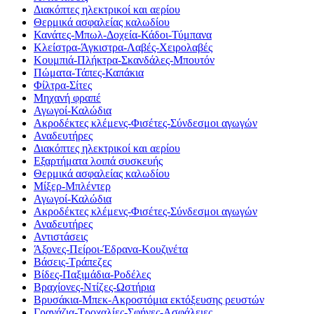
Διακόπτες ηλεκτρικοί και αερίου
Θερμικά ασφαλείας καλωδίου
Κανάτες-Μπωλ-Δοχεία-Κάδοι-Τύμπανα
Κλείστρα-Άγκιστρα-Λαβές-Χειρολαβές
Κουμπιά-Πλήκτρα-Σκανδάλες-Μπουτόν
Πώματα-Τάπες-Καπάκια
Φίλτρα-Σίτες
Μηχανή φραπέ
Αγωγοί-Καλώδια
Ακροδέκτες κλέμενς-Φισέτες-Σύνδεσμοι αγωγών
Αναδευτήρες
Διακόπτες ηλεκτρικοί και αερίου
Εξαρτήματα λοιπά συσκευής
Θερμικά ασφαλείας καλωδίου
Μίξερ-Μπλέντερ
Αγωγοί-Καλώδια
Ακροδέκτες κλέμενς-Φισέτες-Σύνδεσμοι αγωγών
Αναδευτήρες
Αντιστάσεις
Άξονες-Πείροι-Έδρανα-Κουζινέτα
Βάσεις-Τράπεζες
Βίδες-Παξιμάδια-Ροδέλες
Βραχίονες-Ντίζες-Ωστήρια
Βρυσάκια-Μπεκ-Ακροστόμια εκτόξευσης ρευστών
Γρανάζια-Τροχαλίες-Σφήνες-Ασφάλειες