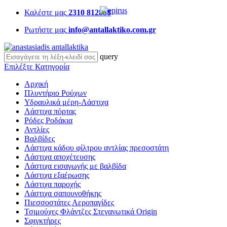
Καλέστε μας
2310 812888
Ρωτήστε μας
info@antallaktiko.com.gr
query
Επιλέξτε Κατηγορία
Αρχική
Πλυντήριο Ρούχων
Υδραυλικά μέρη-Λάστιχα
Λάστιχα πόρτας
Ρόδες Ροδάκια
Αντλίες
Βαλβίδες
Λάστιχα κάδου φίλτρου αντλίας πρεσοστάτη
Λάστιχα αποχέτευσης
Λάστιχα εισαγωγής με βαλβίδα
Λάστιχα εξαέρωσης
Λάστιχα παροχής
Λάστιχα σαπουνοθήκης
Πιεσσοστάτες Αεροπαγίδες
Τσιμούχες Φλάντζες Στεγανωτικά Origin
Σφιγκτήρες