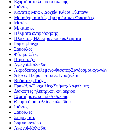
Εξαρτήματα λοιπά συσκευής
Ιμάντες
Κανάτες-Μπωλ-Δοχεία-Κάδοι-Τύμπανα
Μετασχηματιστές-Τροφοδοτικά-Φορτιστές
Μοτέρ
Μπαταρίες
Πέλματα αναρρόφησης
Πλακέτες-Ηλεκτρονικά κυκλώματα
Ράμφη-Ρύγχη
Σακούλες
Φίλτρα-Σίτες
Παρκετέζα
Αγωγοί-Καλώδια
Ακροδέκτες κλέμενς-Φισέτες-Σύνδεσμοι αγωγών
Άξονες-Πείροι-Έδρανα-Κουζινέτα
Βούρτσες-Τσόχες
Γρανάζια-Τροχαλίες-Σφήνες-Ασφάλειες
Διακόπτες ηλεκτρικοί και αερίου
Εξαρτήματα λοιπά συσκευής
Θερμικά ασφαλείας καλωδίου
Ιμάντες
Σακούλες
Στηρίγματα
Σαμπουανιέρα
Αγωγοί-Καλώδια