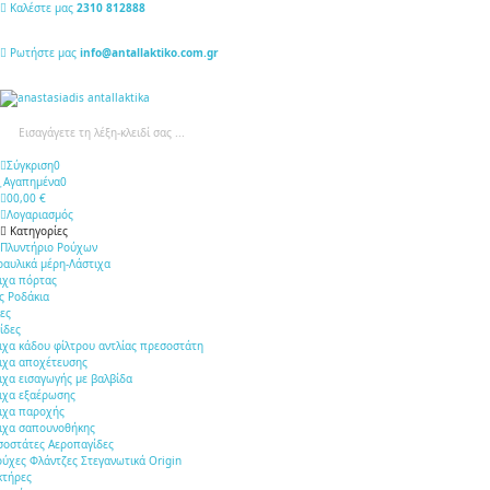
Καλέστε μας
2310 812888
Ρωτήστε μας
info@antallaktiko.com.gr
Σύγκριση
0
Αγαπημένα
0
0
0,00 €
Λογαριασμός
Κατηγορίες
Πλυντήριο Ρούχων
ραυλικά μέρη-Λάστιχα
ιχα πόρτας
ς Ροδάκια
ίες
ίδες
ιχα κάδου φίλτρου αντλίας πρεσοστάτη
ιχα αποχέτευσης
ιχα εισαγωγής με βαλβίδα
ιχα εξαέρωσης
ιχα παροχής
ιχα σαπουνοθήκης
σοστάτες Αεροπαγίδες
ούχες Φλάντζες Στεγανωτικά Origin
κτήρες