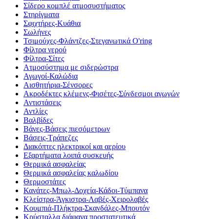
Σίδερο κομπλέ ατμοσυστήματος
Στηρίγματα
Σφιχτήρες-Κυάθια
Σωλήνες
Τσιμούχες-Φλάντζες-Στεγανωτικά O'ring
Φίλτρα νερού
Φίλτρα-Σίτες
Ατμοσύστημα με σιδερώστρα
Αγωγοί-Καλώδια
Αισθητήρια-Σένσορες
Ακροδέκτες κλέμενς-Φισέτες-Σύνδεσμοι αγωγών
Αντιστάσεις
Αντλίες
Βαλβίδες
Βάνες-Βάσεις πιεσόμετρων
Βάσεις-Τράπεζες
Διακόπτες ηλεκτρικοί και αερίου
Εξαρτήματα λοιπά συσκευής
Θερμικά ασφαλείας
Θερμικά ασφαλείας καλωδίου
Θερμοστάτες
Κανάτες-Μπωλ-Δοχεία-Κάδοι-Τύμπανα
Κλείστρα-Άγκιστρα-Λαβές-Χειρολαβές
Κουμπιά-Πλήκτρα-Σκανδάλες-Μπουτόν
Κρύσταλλα διάφανα προστατευτικά