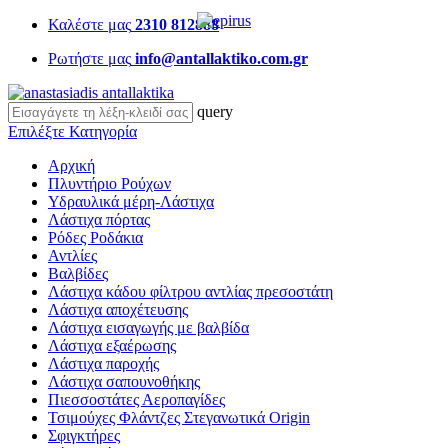
Καλέστε μας
2310 812888
Ρωτήστε μας
info@antallaktiko.com.gr
query
Επιλέξτε Κατηγορία
Αρχική
Πλυντήριο Ρούχων
Υδραυλικά μέρη-Λάστιχα
Λάστιχα πόρτας
Ρόδες Ροδάκια
Αντλίες
Βαλβίδες
Λάστιχα κάδου φίλτρου αντλίας πρεσοστάτη
Λάστιχα αποχέτευσης
Λάστιχα εισαγωγής με βαλβίδα
Λάστιχα εξαέρωσης
Λάστιχα παροχής
Λάστιχα σαπουνοθήκης
Πιεσσοστάτες Αεροπαγίδες
Τσιμούχες Φλάντζες Στεγανωτικά Origin
Σφιγκτήρες