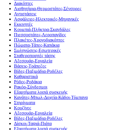
Διακόπτες
Αισθητήρια-Θερμοστάτες-Σένσορες
Αντιστάσεις
Ασφάλειες-Ηλεκτρικές-Μηχανικές
Εκκινητές
Κουμπιά-Πλήκτρα-Σκανδάλες
Πιεσσοστάτες-Αεροπαγίδες
Πλακέτες-Χρονοδιακόπτες
Πώματα-Τάπες-Καπάκια
Σωληνώσεις-Εσωτερικές
Σταθεροποιητές τάσης
Αξεσουάρ-Εργαλεία
Βάσεις-Τράπεζες
Βίδες-Παξιμάδια-Ροδέλες
Καθαριστικά
Ρόδες-Ροδάκια
Ρακόρ-Σύνδεσμοι
Εξαρτήματα λοιπά συσκευής
Κανάτες-Μπωλ-Δοχεία-Κάδοι-Τύμπανα
Στηρίγματα
Κουζίνες
Αξεσουάρ-Εργαλεία
Βίδες-Παξιμάδια-Ροδέλες
Δίσκοι-Ταψιά-Πιάτα
Εξαρτήματα λοιπά συσκευής