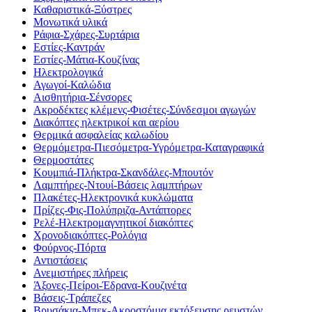
Καθαριστικά-Ξύστρες
Μονωτικά υλικά
Ράφια-Σχάρες-Συρτάρια
Εστίες-Καντράν
Εστίες-Μάτια-Κουζίνας
Ηλεκτρολογικά
Αγωγοί-Καλώδια
Αισθητήρια-Σένσορες
Ακροδέκτες κλέμενς-Φισέτες-Σύνδεσμοι αγωγών
Διακόπτες ηλεκτρικοί και αερίου
Θερμικά ασφαλείας καλωδίου
Θερμόμετρα-Πιεσόμετρα-Υγρόμετρα-Καταγραφικά
Θερμοστάτες
Κουμπιά-Πλήκτρα-Σκανδάλες-Μπουτόν
Λαμπτήρες-Ντουί-Βάσεις λαμπτήρων
Πλακέτες-Ηλεκτρονικά κυκλώματα
Πρίζες-Φις-Πολύπριζα-Αντάπτορες
Ρελέ-Ηλεκτρομαγνητικοί διακόπτες
Χρονοδιακόπτες-Ρολόγια
Φούρνος-Πόρτα
Αντιστάσεις
Ανεμιστήρες πλήρεις
Άξονες-Πείροι-Έδρανα-Κουζινέτα
Βάσεις-Τράπεζες
Βρυσάκια-Μπεκ-Ακροστόμια εκτόξευσης ρευστών