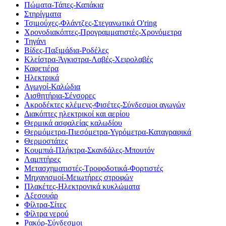
Πώματα-Τάπες-Καπάκια
Στηρίγματα
Τσιμούχες-Φλάντζες-Στεγανωτικά O'ring
Χρονοδιακόπτες-Προγραμματιστές-Χρονόμετρα
Τηγάνι
Βίδες-Παξιμάδια-Ροδέλες
Κλείστρα-Άγκιστρα-Λαβές-Χειρολαβές
Καφετιέρα
Ηλεκτρικά
Αγωγοί-Καλώδια
Αισθητήρια-Σένσορες
Ακροδέκτες κλέμενς-Φισέτες-Σύνδεσμοι αγωγών
Διακόπτες ηλεκτρικοί και αερίου
Θερμικά ασφαλείας καλωδίου
Θερμόμετρα-Πιεσόμετρα-Υγρόμετρα-Καταγραφικά
Θερμοστάτες
Κουμπιά-Πλήκτρα-Σκανδάλες-Μπουτόν
Λαμπτήρες
Μετασχηματιστές-Τροφοδοτικά-Φορτιστές
Μηχανισμοί-Μειωτήρες στροφών
Πλακέτες-Ηλεκτρονικά κυκλώματα
Αξεσουάρ
Φίλτρα-Σίτες
Φίλτρα νερού
Ρακόρ-Σύνδεσμοι