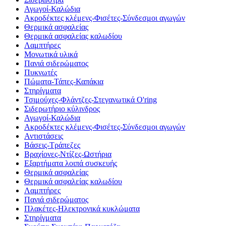
Αγωγοί-Καλώδια
Ακροδέκτες κλέμενς-Φισέτες-Σύνδεσμοι αγωγών
Θερμικά ασφαλείας
Θερμικά ασφαλείας καλωδίου
Λαμπτήρες
Μονωτικά υλικά
Πανιά σιδερώματος
Πυκνωτές
Πώματα-Τάπες-Καπάκια
Στηρίγματα
Τσιμούχες-Φλάντζες-Στεγανωτικά O'ring
Σιδερωτήριο κύλινδρος
Αγωγοί-Καλώδια
Ακροδέκτες κλέμενς-Φισέτες-Σύνδεσμοι αγωγών
Αντιστάσεις
Βάσεις-Τράπεζες
Βραχίονες-Ντίζες-Ωστήρια
Εξαρτήματα λοιπά συσκευής
Θερμικά ασφαλείας
Θερμικά ασφαλείας καλωδίου
Λαμπτήρες
Πανιά σιδερώματος
Πλακέτες-Ηλεκτρονικά κυκλώματα
Στηρίγματα