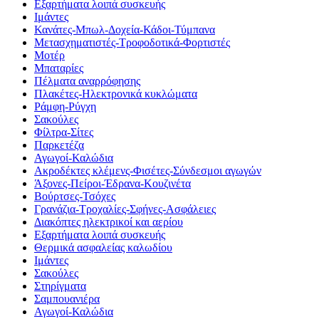
Εξαρτήματα λοιπά συσκευής
Ιμάντες
Κανάτες-Μπωλ-Δοχεία-Κάδοι-Τύμπανα
Μετασχηματιστές-Τροφοδοτικά-Φορτιστές
Μοτέρ
Μπαταρίες
Πέλματα αναρρόφησης
Πλακέτες-Ηλεκτρονικά κυκλώματα
Ράμφη-Ρύγχη
Σακούλες
Φίλτρα-Σίτες
Παρκετέζα
Αγωγοί-Καλώδια
Ακροδέκτες κλέμενς-Φισέτες-Σύνδεσμοι αγωγών
Άξονες-Πείροι-Έδρανα-Κουζινέτα
Βούρτσες-Τσόχες
Γρανάζια-Τροχαλίες-Σφήνες-Ασφάλειες
Διακόπτες ηλεκτρικοί και αερίου
Εξαρτήματα λοιπά συσκευής
Θερμικά ασφαλείας καλωδίου
Ιμάντες
Σακούλες
Στηρίγματα
Σαμπουανιέρα
Αγωγοί-Καλώδια