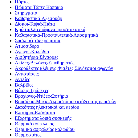
Πόρτες
Πώματα-Τάπες-Καπάκια
Στηρίγματα
Καθαριστικά-Αξεσουάρ
Δίσκοι-Ταψιά-Πιάτα
Κρύσταλλα διάφανα προστατευτικά
Καθαριστικά-Προσταυτετικά-Αποσμητικά
Συσκευές σιδερώματος
Ατμοσίδερο
Αγωγοί-Καλώδια
Αισθητήρια-Σένσορες
Ακίδες-Βελόνες-Σπινθηριστές
Ακροδέκτες κλέμενς-Φισέτες-Σύνδεσμοι αγωγών
Αντιστάσεις
Αντλίες
Βαλβίδες
Βάσεις-Τράπεζες
Βραχίονες-Ντίζες-Ωστήρια
Βρυσάκια-Μπεκ-Ακροστόμια εκτόξευσης ρευστών
Διακόπτες ηλεκτρικοί και αερίου
Ελατήρια-Ελάσματα
Εξαρτήματα λοιπά συσκευής
Θερμικά ασφαλείας
Θερμικά ασφαλείας καλωδίου
Θερμοστάτες