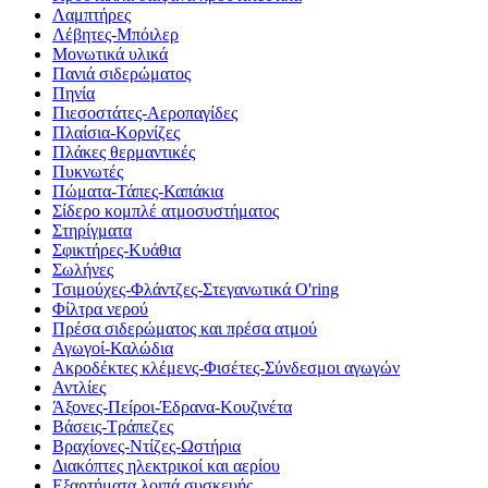
Λαμπτήρες
Λέβητες-Μπόιλερ
Μονωτικά υλικά
Πανιά σιδερώματος
Πηνία
Πιεσοστάτες-Αεροπαγίδες
Πλαίσια-Κορνίζες
Πλάκες θερμαντικές
Πυκνωτές
Πώματα-Τάπες-Καπάκια
Σίδερο κομπλέ ατμοσυστήματος
Στηρίγματα
Σφικτήρες-Κυάθια
Σωλήνες
Τσιμούχες-Φλάντζες-Στεγανωτικά O'ring
Φίλτρα νερού
Πρέσα σιδερώματος και πρέσα ατμού
Αγωγοί-Καλώδια
Ακροδέκτες κλέμενς-Φισέτες-Σύνδεσμοι αγωγών
Αντλίες
Άξονες-Πείροι-Έδρανα-Κουζινέτα
Βάσεις-Τράπεζες
Βραχίονες-Ντίζες-Ωστήρια
Διακόπτες ηλεκτρικοί και αερίου
Εξαρτήματα λοιπά συσκευής