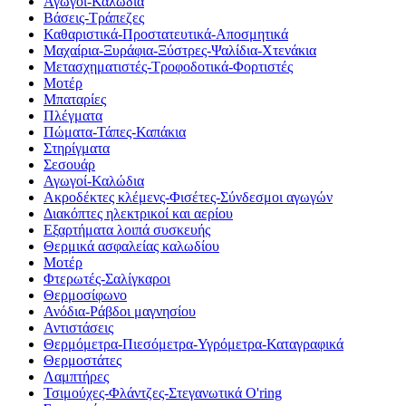
Αγωγοί-Καλώδια
Βάσεις-Τράπεζες
Καθαριστικά-Προστατευτικά-Αποσμητικά
Μαχαίρια-Ξυράφια-Ξύστρες-Ψαλίδια-Χτενάκια
Μετασχηματιστές-Τροφοδοτικά-Φορτιστές
Μοτέρ
Μπαταρίες
Πλέγματα
Πώματα-Τάπες-Καπάκια
Στηρίγματα
Σεσουάρ
Αγωγοί-Καλώδια
Ακροδέκτες κλέμενς-Φισέτες-Σύνδεσμοι αγωγών
Διακόπτες ηλεκτρικοί και αερίου
Εξαρτήματα λοιπά συσκευής
Θερμικά ασφαλείας καλωδίου
Μοτέρ
Φτερωτές-Σαλίγκαροι
Θερμοσίφωνο
Ανόδια-Ράβδοι μαγνησίου
Αντιστάσεις
Θερμόμετρα-Πιεσόμετρα-Υγρόμετρα-Καταγραφικά
Θερμοστάτες
Λαμπτήρες
Τσιμούχες-Φλάντζες-Στεγανωτικά O'ring