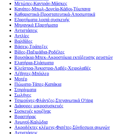
Μετώπες-Καντράν-Μάσκες
Κανάτες-Μπωλ-Δοχεία-Κάδοι-Τύμπανα
Καθαριστικά-Προστατευτικά-Αποσμητικά
Εξαρτήματα λοιπά συσκευής
Μηχανικά Εξαρτήματα
Αντιστάσεις
Αντλίες
Βαλβίδες
Βάσεις-Τράπεζες
Βίδες-Παξιμάδια-Ροδέλες
Βρυσάκια-Μπεκ-Ακροστόμια εκτόξευσης ρευστών
Ελατήρια-Ελάσματα
Κλείστρα-Άγκιστρα-Λαβές-Χειρολαβές
Λέβητες-Μπόιλερ
Μοτέρ
Πώματα-Τάπες-Καπάκια
Στηρίγματα
Σωλήνες
Τσιμούχες-Φλάντζες-Στεγανωτικά O'ring
Διάφορες μικροσυσκευές
Συσκευές κουζίνας
Βραστήρας
Αγωγοί-Καλώδια
Ακροδέκτες κλέμενς-Φισέτες-Σύνδεσμοι αγωγών
Αντιστάσεις