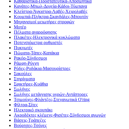
Καθαριστικά-Προστατευτικά-Αποσμητικά
Κανάτες-Μπωλ-Δοχεία-Κάδοι-Τύμπανα
Κλείστρα-Άγκιστρα-Λαβές-Χειρολαβές
Κουμπιά-Πλήκτρα-Σκανδάλες-Μπουτόν
Μηχανισμοί μειωτήρες στροφών
Μοτέρ
Πέλματα αναρρόφησης
Πλακέτες-Ηλεκτρονικά κυκλώματα
Ποτενσιόμετρα ρυθμιστές
Πυκνωτές
Πώματα-Τάπες-Καπάκια
Ρακόρ-Σύνδεσμοι
Ράμφη-Ρύγχη
Ρόδες-Ροδάκια-Μασουρίστρες
Σακούλες
Στηρίγματα
Σφικτήρες-Κυάθια
Σωλήνες
Σωλήνες μετάγγισης υγρών-Αντάπτορες
Τσιμούχες-Φλάντζες-Στεγανωτικά O'ring
Φίλτρα-Σίτες
Ηλεκτρικό σκουπάκι
Ακροδέκτες κλέμενς-Φισέτες-Σύνδεσμοι αγωγών
Βάσεις-Τράπεζες
Βούρτσες-Τσόχες