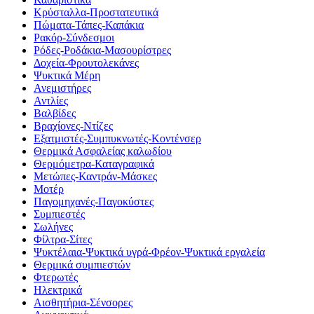
Κρύσταλλα-Προστατευτικά
Πώματα-Τάπες-Καπάκια
Ρακόρ-Σύνδεσμοι
Ρόδες-Ροδάκια-Μασουρίστρες
Δοχεία-Φρουτολεκάνες
Ψυκτικά Μέρη
Ανεμιστήρες
Αντλίες
Βαλβίδες
Βραχίονες-Ντίζες
Εξατμιστές-Συμπυκνωτές-Κοντένσερ
Θερμικά Ασφαλείας καλωδίου
Θερμόμετρα-Καταγραφικά
Μετώπες-Καντράν-Μάσκες
Μοτέρ
Παγομηχανές-Παγοκύστες
Συμπιεστές
Σωλήνες
Φίλτρα-Σίτες
Ψυκτέλαια-Ψυκτικά υγρά-Φρέον-Ψυκτικά εργαλεία
Θερμικά συμπιεστών
Φτερωτές
Ηλεκτρικά
Αισθητήρια-Σένσορες