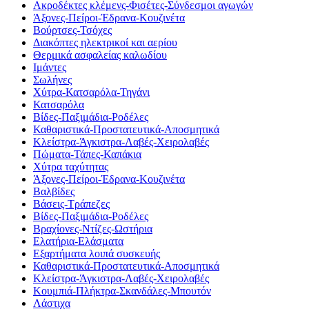
Ακροδέκτες κλέμενς-Φισέτες-Σύνδεσμοι αγωγών
Άξονες-Πείροι-Έδρανα-Κουζινέτα
Βούρτσες-Τσόχες
Διακόπτες ηλεκτρικοί και αερίου
Θερμικά ασφαλείας καλωδίου
Ιμάντες
Σωλήνες
Χύτρα-Κατσαρόλα-Τηγάνι
Κατσαρόλα
Βίδες-Παξιμάδια-Ροδέλες
Καθαριστικά-Προστατευτικά-Αποσμητικά
Κλείστρα-Άγκιστρα-Λαβές-Χειρολαβές
Πώματα-Τάπες-Καπάκια
Χύτρα ταχύτητας
Άξονες-Πείροι-Έδρανα-Κουζινέτα
Βαλβίδες
Βάσεις-Τράπεζες
Βίδες-Παξιμάδια-Ροδέλες
Βραχίονες-Ντίζες-Ωστήρια
Ελατήρια-Ελάσματα
Εξαρτήματα λοιπά συσκευής
Καθαριστικά-Προστατευτικά-Αποσμητικά
Κλείστρα-Άγκιστρα-Λαβές-Χειρολαβές
Κουμπιά-Πλήκτρα-Σκανδάλες-Μπουτόν
Λάστιχα