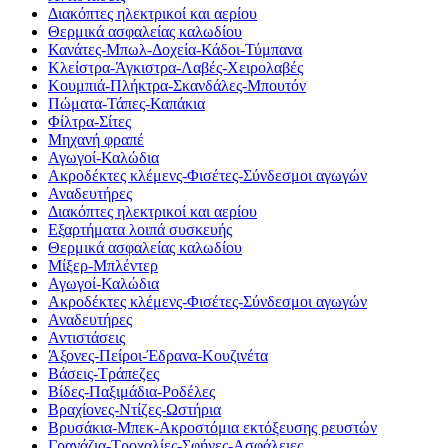
Διακόπτες ηλεκτρικοί και αερίου
Θερμικά ασφαλείας καλωδίου
Κανάτες-Μπωλ-Δοχεία-Κάδοι-Τύμπανα
Κλείστρα-Άγκιστρα-Λαβές-Χειρολαβές
Κουμπιά-Πλήκτρα-Σκανδάλες-Μπουτόν
Πώματα-Τάπες-Καπάκια
Φίλτρα-Σίτες
Μηχανή φραπέ
Αγωγοί-Καλώδια
Ακροδέκτες κλέμενς-Φισέτες-Σύνδεσμοι αγωγών
Αναδευτήρες
Διακόπτες ηλεκτρικοί και αερίου
Εξαρτήματα λοιπά συσκευής
Θερμικά ασφαλείας καλωδίου
Μίξερ-Μπλέντερ
Αγωγοί-Καλώδια
Ακροδέκτες κλέμενς-Φισέτες-Σύνδεσμοι αγωγών
Αναδευτήρες
Αντιστάσεις
Άξονες-Πείροι-Έδρανα-Κουζινέτα
Βάσεις-Τράπεζες
Βίδες-Παξιμάδια-Ροδέλες
Βραχίονες-Ντίζες-Ωστήρια
Βρυσάκια-Μπεκ-Ακροστόμια εκτόξευσης ρευστών
Γρανάζια-Τροχαλίες-Σφήνες-Ασφάλειες