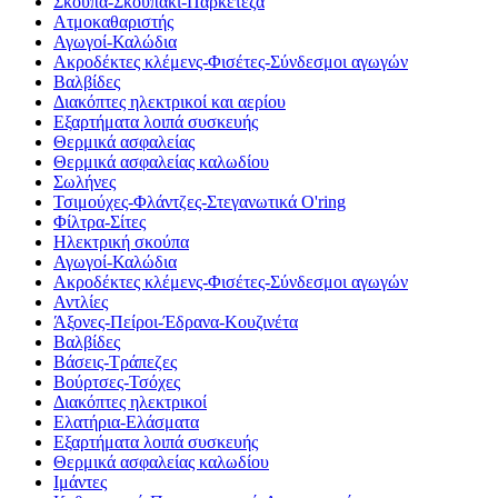
Σκούπα-Σκουπάκι-Παρκετέζα
Ατμοκαθαριστής
Αγωγοί-Καλώδια
Ακροδέκτες κλέμενς-Φισέτες-Σύνδεσμοι αγωγών
Βαλβίδες
Διακόπτες ηλεκτρικοί και αερίου
Εξαρτήματα λοιπά συσκευής
Θερμικά ασφαλείας
Θερμικά ασφαλείας καλωδίου
Σωλήνες
Τσιμούχες-Φλάντζες-Στεγανωτικά O'ring
Φίλτρα-Σίτες
Ηλεκτρική σκούπα
Αγωγοί-Καλώδια
Ακροδέκτες κλέμενς-Φισέτες-Σύνδεσμοι αγωγών
Αντλίες
Άξονες-Πείροι-Έδρανα-Κουζινέτα
Βαλβίδες
Βάσεις-Τράπεζες
Βούρτσες-Τσόχες
Διακόπτες ηλεκτρικοί
Ελατήρια-Ελάσματα
Εξαρτήματα λοιπά συσκευής
Θερμικά ασφαλείας καλωδίου
Ιμάντες