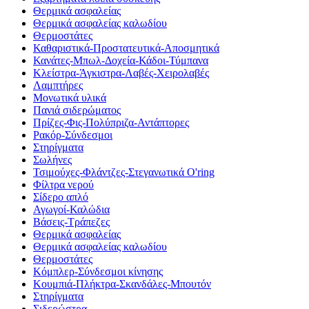
Θερμικά ασφαλείας
Θερμικά ασφαλείας καλωδίου
Θερμοστάτες
Καθαριστικά-Προστατευτικά-Αποσμητικά
Κανάτες-Μπωλ-Δοχεία-Κάδοι-Τύμπανα
Κλείστρα-Άγκιστρα-Λαβές-Χειρολαβές
Λαμπτήρες
Μονωτικά υλικά
Πανιά σιδερώματος
Πρίζες-Φις-Πολύπριζα-Αντάπτορες
Ρακόρ-Σύνδεσμοι
Στηρίγματα
Σωλήνες
Τσιμούχες-Φλάντζες-Στεγανωτικά O'ring
Φίλτρα νερού
Σίδερο απλό
Αγωγοί-Καλώδια
Βάσεις-Τράπεζες
Θερμικά ασφαλείας
Θερμικά ασφαλείας καλωδίου
Θερμοστάτες
Κόμπλερ-Σύνδεσμοι κίνησης
Κουμπιά-Πλήκτρα-Σκανδάλες-Μπουτόν
Στηρίγματα
Σιδερώστρα