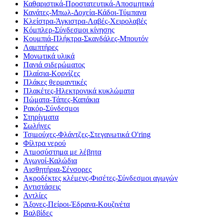
Καθαριστικά-Προστατευτικά-Αποσμητικά
Κανάτες-Μπωλ-Δοχεία-Κάδοι-Τύμπανα
Κλείστρα-Άγκιστρα-Λαβές-Χειρολαβές
Κόμπλερ-Σύνδεσμοι κίνησης
Κουμπιά-Πλήκτρα-Σκανδάλες-Μπουτόν
Λαμπτήρες
Μονωτικά υλικά
Πανιά σιδερώματος
Πλαίσια-Κορνίζες
Πλάκες θερμαντικές
Πλακέτες-Ηλεκτρονικά κυκλώματα
Πώματα-Τάπες-Καπάκια
Ρακόρ-Σύνδεσμοι
Στηρίγματα
Σωλήνες
Τσιμούχες-Φλάντζες-Στεγανωτικά O'ring
Φίλτρα νερού
Ατμοσύστημα με λέβητα
Αγωγοί-Καλώδια
Αισθητήρια-Σένσορες
Ακροδέκτες κλέμενς-Φισέτες-Σύνδεσμοι αγωγών
Αντιστάσεις
Αντλίες
Άξονες-Πείροι-Έδρανα-Κουζινέτα
Βαλβίδες