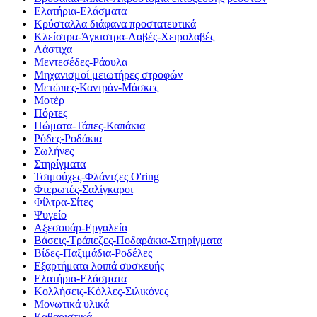
Ελατήρια-Ελάσματα
Κρύσταλλα διάφανα προστατευτικά
Κλείστρα-Άγκιστρα-Λαβές-Χειρολαβές
Λάστιχα
Μεντεσέδες-Ράουλα
Μηχανισμοί μειωτήρες στροφών
Μετώπες-Καντράν-Μάσκες
Μοτέρ
Πόρτες
Πώματα-Τάπες-Καπάκια
Ρόδες-Ροδάκια
Σωλήνες
Στηρίγματα
Τσιμούχες-Φλάντζες O'ring
Φτερωτές-Σαλίγκαροι
Φίλτρα-Σίτες
Ψυγείο
Αξεσουάρ-Εργαλεία
Βάσεις-Τράπεζες-Ποδαράκια-Στηρίγματα
Βίδες-Παξιμάδια-Ροδέλες
Εξαρτήματα λοιπά συσκευής
Ελατήρια-Ελάσματα
Κολλήσεις-Κόλλες-Σιλικόνες
Μονωτικά υλικά
Καθαριστικά