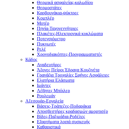
Θερμικά ασφαλείας-καλωδίου
Θερμοστάτες
Καρβουνάκια-ψύκτρες
Κομπλέρ
Μοτέρ
Πηνία-Ταχογεννήτριες
Πλακέτες-Ηλεκτρονικά κυκλώματα
Ποτενσιόμετρο
Πυκνωτές
Ρελέ
Χρονοδιακόπτες-Προγραμματιστές
Κάδος
Αναδευτήρες
Άξονες Πείροι Έδρανα Κουζινέτα
Γρανάζια Τροχαλίες Σφήνες Ασφάλειες
Ελατήρια Ελάσματα
Ιμάντες
Λέβητες Μπόιλερ
Ρουλεμάν
Αξεσουάρ-Εργαλεία
Βάσεις-Τράπεζες-Ποδαράκια
Αποσβεστήρες κραδασμών αμορτισέρ
Βίδες-Παξιμάδια-Ροδέλες
Εξαρτήματα λοιπά συσκευής
Καθαριστικά