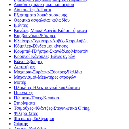
Διακόπτες ηλεκτρικοί και αερίου
Δίσκοι-Ταψιά-Πιάτα
Εξαρτήματα λοιπά συσκευής
Θερμικά ασφαλείας καλωδίου
Ιμάντες
Κανάτες-Μπωλ-Δοχεία-Κάδοι-Τύμπανα
Καρβουνάκια-Ψήκτρες
Κλείστρα-Άγκιστρα-Λαβές-Χειρολαβές
Κόμπλερ-Σύνδεσμοι κίνησης
Κουμπιά-Πλήκτρα-Σκανδάλες-Μπουτόν
Κρουνοί-Κάνουλες-Βάνες υγρών
Κώνοι-Σβούρες
Λαμπτήρες
Μαχαίρια-Ξυράφια-Ξύστρες-Ψαλίδια
Μηχανισμοί-Μειωτήρες στροφών
Μοτέρ
Πλακέτες-Ηλεκτρονικά κυκλώματα
Πυκνωτές
Πώματα-Τάπες-Καπάκια
Στηρίγματα
Τσιμούχες-Φλάντζες-Στεγανωτικά O'ring
Φίλτρα-Σίτες
Φτερωτές-Σαλίγκαροι
Στίφτης
Αγωγοί-Καλώδια