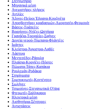
Στεγνωτήριο
Μηχανικά μέρη
Ανεμιστήρες πλήρεις
Αντλίες
Άξονες-Πείροι Έδρανα-Κουζινέτα
Αποσβεστήρες κραδασμών-Αμορτισέρ-Φερμουίτ
Βάσεις-Τράπεζες
Βραχίονες-Ντίζες-Ωστήρια
Γρανάζια-Τροχαλίες-Σφήνες
Δοχεία νερού-Τύμπανα-Φλάντζες
Ιμάντες
Κλείστρα-Άγκιστρα-Λαβές
Λάστιχα
Μεντεσέδες-Ράουλα
Πλαίσια-Κορνίζες-Πόρτες
Πώματα-Τάπες-Καπάκια
Ρουλεμάν-Ροδάκια
Στηρίγματα
Συμπυκνωτές-Κοντένσερ
Σωλήνες
Τσιμούχες-Στεγανωτικά O'ring
Φτερωτές-Σαλίγκαροι
Ηλεκτρικά μέρη
Αισθητήρια-Σένσορες
Αντιστάσεις