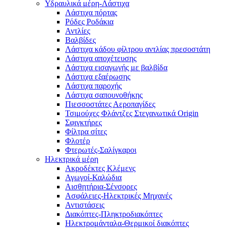
Υδραυλικά μέρη-Λάστιχα
Λάστιχα πόρτας
Ρόδες Ροδάκια
Αντλίες
Βαλβίδες
Λάστιχα κάδου φίλτρου αντλίας πρεσοστάτη
Λάστιχα αποχέτευσης
Λάστιχα εισαγωγής με βαλβίδα
Λάστιχα εξαέρωσης
Λάστιχα παροχής
Λάστιχα σαπουνοθήκης
Πιεσσοστάτες Αεροπαγίδες
Τσιμούχες Φλάντζες Στεγανωτικά Origin
Σφιγκτήρες
Φίλτρα σίτες
Φλοτέρ
Φτερωτές-Σαλίγκαροι
Ηλεκτρικά μέρη
Ακροδέκτες Κλέμενς
Αγωγοί-Καλώδια
Αισθητήρια-Σένσορες
Ασφάλειες-Ηλεκτρικές Μηχανές
Αντιστάσεις
Διακόπτες-Πληκτροδιακόπτες
Ηλεκτρομάνταλα-Θερμικοί διακόπτες