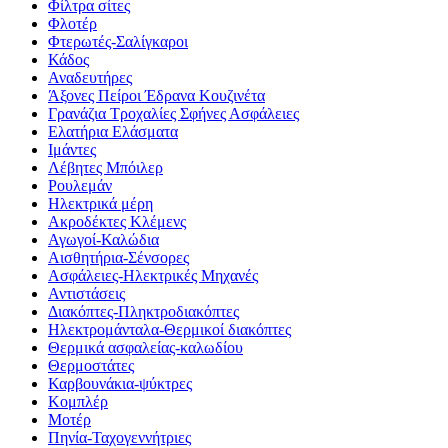
Φίλτρα σίτες
Φλοτέρ
Φτερωτές-Σαλίγκαροι
Κάδος
Αναδευτήρες
Άξονες Πείροι Έδρανα Κουζινέτα
Γρανάζια Τροχαλίες Σφήνες Ασφάλειες
Ελατήρια Ελάσματα
Ιμάντες
Λέβητες Μπόιλερ
Ρουλεμάν
Ηλεκτρικά μέρη
Ακροδέκτες Κλέμενς
Αγωγοί-Καλώδια
Αισθητήρια-Σένσορες
Ασφάλειες-Ηλεκτρικές Μηχανές
Αντιστάσεις
Διακόπτες-Πληκτροδιακόπτες
Ηλεκτρομάνταλα-Θερμικοί διακόπτες
Θερμικά ασφαλείας-καλωδίου
Θερμοστάτες
Καρβουνάκια-ψύκτρες
Κομπλέρ
Μοτέρ
Πηνία-Ταχογεννήτριες