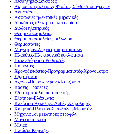
Αισθητήρια-Σένσορες
Ακροδέκτες κλέμενς-Φισέτες-Σύνδεσμοι αγωγών
Αντιστάσεις
Ασφάλειες ηλεκτρικές-μηχανικές
Διακόπτες ηλεκτρικοί και αερίου
Δίοδοι ηλεκτρικές
Θερμικά ασφαλείας
Θερμικά ασφαλείας καλωδίου
Θερμοστάτες
Μάγνητρον-Λυχνίες μικροκυμάτων
Πλακέτες-Ηλεκτρονικά κυκλώματα
Ποτενσιόμετρα-Ρυθμιστές
Πυκνωτές
Χρονοδιακόπτες-Προγραμματιστές-Χρονόμετρα
Εξαρτήματα
Άξονες-Πείροι-Έδρανα-Κουζινέτα
Βάσεις-Τράπεζες
Εξαρτήματα λοιπά συσκευής
Ελατήρια-Ελάσματα
Κλείστρα-Άγκιστρα-Λαβές-Χειρολαβές
Κουμπιά-Πλήκτρα-Σκανδάλες-Μπουτόν
Μηχανισμοί μειωτήρες στροφών
Μονωτικά υλικά
Μοτέρ
Πλαίσια-Κορνίζες