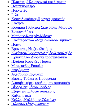
Πλακέτες-Ηλεκτρονικά κυκλώματα
Ποτενσιόμετρο
Πυκνωτές
Ρελέ
Χρονοδιακόπτες-Προγραμματιστές
Καντράν
Κουμπιά-Πλήκτρα-Σκανδάλες-Μπουτόν
Σαπουνοθήκες
Μετόπες-Καντράν-Μάσκες
Κανάτες-Μπωλ-Δοχεία-Κάδοι-Τύμπανα
Πόρτα
Βραχίονες-Ντίζες-Ωστήρια
Κλείστρα-Άγκιστρα-Λαβές-Χειρολαβές
Κρύσταλλα- Διάφανα προστατευτικά
Πλαίσια-Κορνίζες-Πόρτες
Μεντεσέδες-Ράουλα
Στηρίγματα
Αξεσουάρ-Εργαλεία
Βάσεις-Τράπεζες-Ποδαράκια
Αποσβεστήρες κραδασμών αμορτισέρ
Βίδες-Παξιμάδια-Ροδέλες
Εξαρτήματα λοιπά συσκευής
Καθαριστικά
Κόλλες-Κολλήσεις-Σιλικόνες
Πώματα-Τάπες-Καπάκια