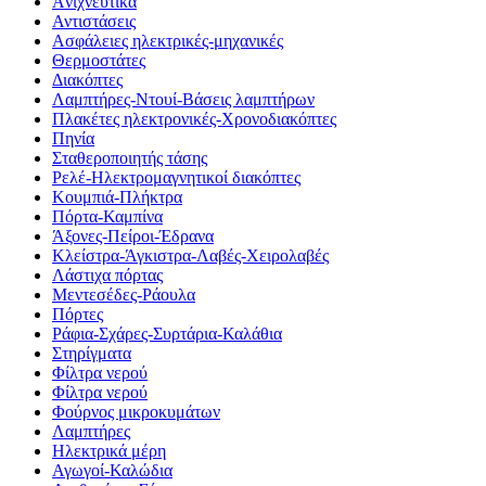
Aνιχνευτικά
Αντιστάσεις
Ασφάλειες ηλεκτρικές-μηχανικές
Θερμοστάτες
Διακόπτες
Λαμπτήρες-Ντουί-Βάσεις λαμπτήρων
Πλακέτες ηλεκτρονικές-Χρονοδιακόπτες
Πηνία
Σταθεροποιητής τάσης
Ρελέ-Ηλεκτρομαγνητικοί διακόπτες
Κουμπιά-Πλήκτρα
Πόρτα-Καμπίνα
Άξονες-Πείροι-Έδρανα
Κλείστρα-Άγκιστρα-Λαβές-Χειρολαβές
Λάστιχα πόρτας
Μεντεσέδες-Ράουλα
Πόρτες
Ράφια-Σχάρες-Συρτάρια-Καλάθια
Στηρίγματα
Φίλτρα νερού
Φίλτρα νερού
Φούρνος μικροκυμάτων
Λαμπτήρες
Ηλεκτρικά μέρη
Αγωγοί-Καλώδια