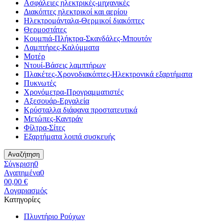
Ασφάλειες ηλεκτρικές-μηχανικές
Διακόπτες ηλεκτρικοί και αερίου
Ηλεκτρομάνταλα-Θερμικοί διακόπτες
Θερμοστάτες
Κουμπιά-Πλήκτρα-Σκανδάλες-Μπουτόν
Λαμπτήρες-Καλύμματα
Μοτέρ
Ντουί-Βάσεις λαμπτήρων
Πλακέτες-Χρονοδιακόπτες-Ηλεκτρονικά εξαρτήματα
Πυκνωτές
Χρονόμετρα-Προγραμματιστές
Αξεσουάρ-Εργαλεία
Κρύσταλλα διάφανα προστατευτικά
Μετώπες-Καντράν
Φίλτρα-Σίτες
Εξαρτήματα λοιπά συσκευής
Αναζήτηση
Σύγκριση
0
Αγαπημένα
0
0
0,00 €
Λογαριασμός
Κατηγορίες
Πλυντήριο Ρούχων