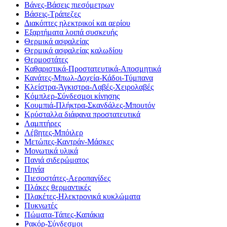
Βάνες-Βάσεις πιεσόμετρων
Βάσεις-Τράπεζες
Διακόπτες ηλεκτρικοί και αερίου
Εξαρτήματα λοιπά συσκευής
Θερμικά ασφαλείας
Θερμικά ασφαλείας καλωδίου
Θερμοστάτες
Καθαριστικά-Προστατευτικά-Αποσμητικά
Κανάτες-Μπωλ-Δοχεία-Κάδοι-Τύμπανα
Κλείστρα-Άγκιστρα-Λαβές-Χειρολαβές
Κόμπλερ-Σύνδεσμοι κίνησης
Κουμπιά-Πλήκτρα-Σκανδάλες-Μπουτόν
Κρύσταλλα διάφανα προστατευτικά
Λαμπτήρες
Λέβητες-Μπόιλερ
Μετώπες-Καντράν-Μάσκες
Μονωτικά υλικά
Πανιά σιδερώματος
Πηνία
Πιεσοστάτες-Αεροπαγίδες
Πλάκες θερμαντικές
Πλακέτες-Ηλεκτρονικά κυκλώματα
Πυκνωτές
Πώματα-Τάπες-Καπάκια
Ρακόρ-Σύνδεσμοι