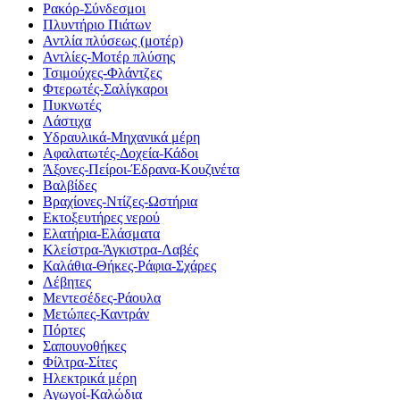
Ρακόρ-Σύνδεσμοι
Πλυντήριο Πιάτων
Αντλία πλύσεως (μοτέρ)
Αντλίες-Μοτέρ πλύσης
Τσιμούχες-Φλάντζες
Φτερωτές-Σαλίγκαροι
Πυκνωτές
Λάστιχα
Υδραυλικά-Mηχανικά μέρη
Αφαλατωτές-Δοχεία-Κάδοι
Άξονες-Πείροι-Έδρανα-Κουζινέτα
Βαλβίδες
Βραχίονες-Ντίζες-Ωστήρια
Εκτοξευτήρες νερού
Ελατήρια-Ελάσματα
Κλείστρα-Άγκιστρα-Λαβές
Καλάθια-Θήκες-Ράφια-Σχάρες
Λέβητες
Μεντεσέδες-Ράουλα
Μετώπες-Καντράν
Πόρτες
Σαπουνοθήκες
Φίλτρα-Σίτες
Ηλεκτρικά μέρη
Αγωγοί-Καλώδια