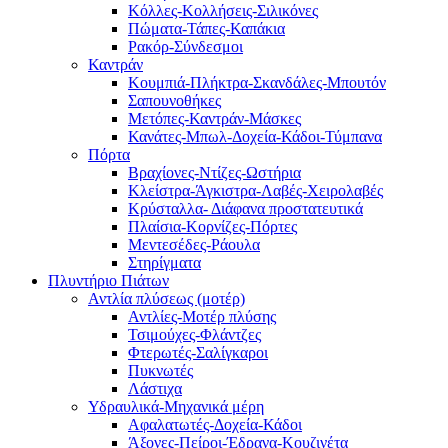
Κόλλες-Κολλήσεις-Σιλικόνες
Πώματα-Τάπες-Καπάκια
Ρακόρ-Σύνδεσμοι
Καντράν
Κουμπιά-Πλήκτρα-Σκανδάλες-Μπουτόν
Σαπουνοθήκες
Μετόπες-Καντράν-Μάσκες
Κανάτες-Μπωλ-Δοχεία-Κάδοι-Τύμπανα
Πόρτα
Βραχίονες-Ντίζες-Ωστήρια
Κλείστρα-Άγκιστρα-Λαβές-Χειρολαβές
Κρύσταλλα- Διάφανα προστατευτικά
Πλαίσια-Κορνίζες-Πόρτες
Μεντεσέδες-Ράουλα
Στηρίγματα
Πλυντήριο Πιάτων
Αντλία πλύσεως (μοτέρ)
Αντλίες-Μοτέρ πλύσης
Τσιμούχες-Φλάντζες
Φτερωτές-Σαλίγκαροι
Πυκνωτές
Λάστιχα
Υδραυλικά-Mηχανικά μέρη
Αφαλατωτές-Δοχεία-Κάδοι
Άξονες-Πείροι-Έδρανα-Κουζινέτα