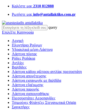
Καλέστε μας
2310 812888
Ρωτήστε μας
info@antallaktiko.com.gr
query
Επιλέξτε Κατηγορία
Αρχική
Πλυντήριο Ρούχων
Υδραυλικά μέρη-Λάστιχα
Λάστιχα πόρτας
Ρόδες Ροδάκια
Αντλίες
Βαλβίδες
Λάστιχα κάδου φίλτρου αντλίας πρεσοστάτη
Λάστιχα αποχέτευσης
Λάστιχα εισαγωγής με βαλβίδα
Λάστιχα εξαέρωσης
Λάστιχα παροχής
Λάστιχα σαπουνοθήκης
Πιεσσοστάτες Αεροπαγίδες
Τσιμούχες Φλάντζες Στεγανωτικά Origin
Σφιγκτήρες