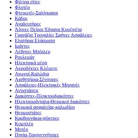
Φίλτρα σίτες
Φλοτέρ
Φτερωτές-Σαλίγκαροι
Κάδος
Αναδευτήρες
Άξονες Πείροι Έδρανα Κουζινέτα
Γρανάζια Τροχαλίες Σφήνες Ασφάλειες
Ελατήρια Ελάσματα
Ιμάντες
Λέβητες Μπόιλερ
Ρουλεμάν
Ηλεκτρικά μέρη
Ακροδέκτες Κλέμενς
Αγωγοί-Καλώδια
Αισθητήρια-Σένσορες
Ασφάλειες-Ηλεκτρικές Μηχανές
Αντιστάσεις
Διακόπτες-Πληκτροδιακόπτες
Ηλεκτρομάνταλα-Θερμικοί διακόπτες
Θερμικά ασφαλείας-καλωδίου
Θερμοστάτες
Καρβουνάκια-ψύκτρες
Κομπλέρ
Μοτέρ
Πηνία-Ταχογεννήτριες