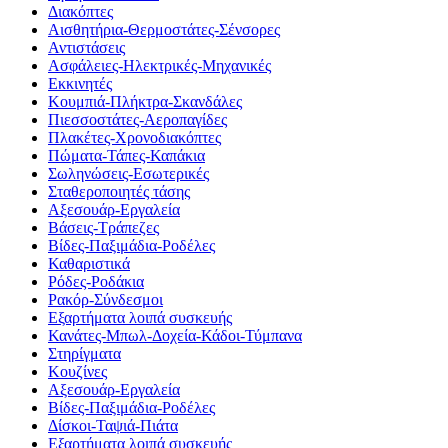
Διακόπτες
Αισθητήρια-Θερμοστάτες-Σένσορες
Αντιστάσεις
Ασφάλειες-Ηλεκτρικές-Μηχανικές
Εκκινητές
Κουμπιά-Πλήκτρα-Σκανδάλες
Πιεσσοστάτες-Αεροπαγίδες
Πλακέτες-Χρονοδιακόπτες
Πώματα-Τάπες-Καπάκια
Σωληνώσεις-Εσωτερικές
Σταθεροποιητές τάσης
Αξεσουάρ-Εργαλεία
Βάσεις-Τράπεζες
Βίδες-Παξιμάδια-Ροδέλες
Καθαριστικά
Ρόδες-Ροδάκια
Ρακόρ-Σύνδεσμοι
Εξαρτήματα λοιπά συσκευής
Κανάτες-Μπωλ-Δοχεία-Κάδοι-Τύμπανα
Στηρίγματα
Κουζίνες
Αξεσουάρ-Εργαλεία
Βίδες-Παξιμάδια-Ροδέλες
Δίσκοι-Ταψιά-Πιάτα
Εξαρτήματα λοιπά συσκευής