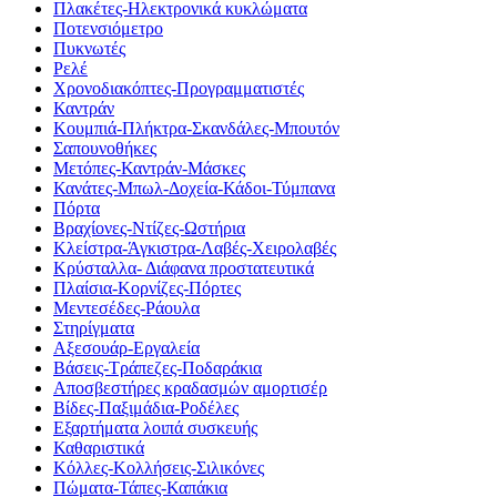
Πλακέτες-Ηλεκτρονικά κυκλώματα
Ποτενσιόμετρο
Πυκνωτές
Ρελέ
Χρονοδιακόπτες-Προγραμματιστές
Καντράν
Κουμπιά-Πλήκτρα-Σκανδάλες-Μπουτόν
Σαπουνοθήκες
Μετόπες-Καντράν-Μάσκες
Κανάτες-Μπωλ-Δοχεία-Κάδοι-Τύμπανα
Πόρτα
Βραχίονες-Ντίζες-Ωστήρια
Κλείστρα-Άγκιστρα-Λαβές-Χειρολαβές
Κρύσταλλα- Διάφανα προστατευτικά
Πλαίσια-Κορνίζες-Πόρτες
Μεντεσέδες-Ράουλα
Στηρίγματα
Αξεσουάρ-Εργαλεία
Βάσεις-Τράπεζες-Ποδαράκια
Αποσβεστήρες κραδασμών αμορτισέρ
Βίδες-Παξιμάδια-Ροδέλες
Εξαρτήματα λοιπά συσκευής
Καθαριστικά
Κόλλες-Κολλήσεις-Σιλικόνες
Πώματα-Τάπες-Καπάκια