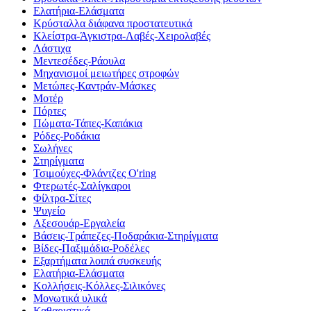
Ελατήρια-Ελάσματα
Κρύσταλλα διάφανα προστατευτικά
Κλείστρα-Άγκιστρα-Λαβές-Χειρολαβές
Λάστιχα
Μεντεσέδες-Ράουλα
Μηχανισμοί μειωτήρες στροφών
Μετώπες-Καντράν-Μάσκες
Μοτέρ
Πόρτες
Πώματα-Τάπες-Καπάκια
Ρόδες-Ροδάκια
Σωλήνες
Στηρίγματα
Τσιμούχες-Φλάντζες O'ring
Φτερωτές-Σαλίγκαροι
Φίλτρα-Σίτες
Ψυγείο
Αξεσουάρ-Εργαλεία
Βάσεις-Τράπεζες-Ποδαράκια-Στηρίγματα
Βίδες-Παξιμάδια-Ροδέλες
Εξαρτήματα λοιπά συσκευής
Ελατήρια-Ελάσματα
Κολλήσεις-Κόλλες-Σιλικόνες
Μονωτικά υλικά
Καθαριστικά