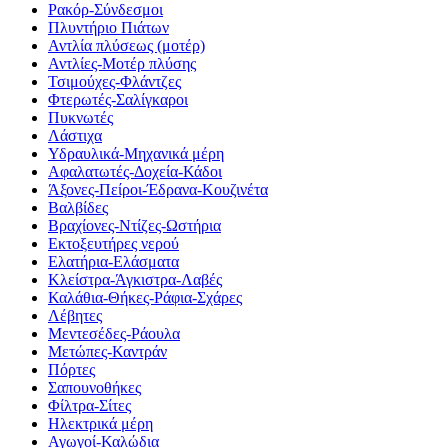
Ρακόρ-Σύνδεσμοι
Πλυντήριο Πιάτων
Αντλία πλύσεως (μοτέρ)
Αντλίες-Μοτέρ πλύσης
Τσιμούχες-Φλάντζες
Φτερωτές-Σαλίγκαροι
Πυκνωτές
Λάστιχα
Υδραυλικά-Mηχανικά μέρη
Αφαλατωτές-Δοχεία-Κάδοι
Άξονες-Πείροι-Έδρανα-Κουζινέτα
Βαλβίδες
Βραχίονες-Ντίζες-Ωστήρια
Εκτοξευτήρες νερού
Ελατήρια-Ελάσματα
Κλείστρα-Άγκιστρα-Λαβές
Καλάθια-Θήκες-Ράφια-Σχάρες
Λέβητες
Μεντεσέδες-Ράουλα
Μετώπες-Καντράν
Πόρτες
Σαπουνοθήκες
Φίλτρα-Σίτες
Ηλεκτρικά μέρη
Αγωγοί-Καλώδια