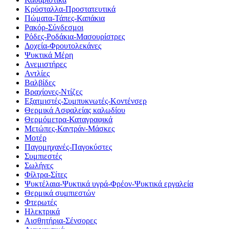
Κρύσταλλα-Προστατευτικά
Πώματα-Τάπες-Καπάκια
Ρακόρ-Σύνδεσμοι
Ρόδες-Ροδάκια-Μασουρίστρες
Δοχεία-Φρουτολεκάνες
Ψυκτικά Μέρη
Ανεμιστήρες
Αντλίες
Βαλβίδες
Βραχίονες-Ντίζες
Εξατμιστές-Συμπυκνωτές-Κοντένσερ
Θερμικά Ασφαλείας καλωδίου
Θερμόμετρα-Καταγραφικά
Μετώπες-Καντράν-Μάσκες
Μοτέρ
Παγομηχανές-Παγοκύστες
Συμπιεστές
Σωλήνες
Φίλτρα-Σίτες
Ψυκτέλαια-Ψυκτικά υγρά-Φρέον-Ψυκτικά εργαλεία
Θερμικά συμπιεστών
Φτερωτές
Ηλεκτρικά
Αισθητήρια-Σένσορες