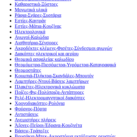
Καθαριστικά-Ξύστρες
Μονωτικά υλικά
Ράφια-Σχάρες-Συρτάρια
Εστίες-Καντράν
Εστίες-Μάτια-Κουζίνας
Ηλεκτρολογικά
Αγωγοί-Καλώδια
Αισθητήρια-Σένσορες
Ακροδέκτες κλέμενς-Φισέτες-Σύνδεσμοι αγωγών
Διακόπτες ηλεκτρικοί και αερίου
Θερμικά ασφαλείας καλωδίου
Θερμόμετρα-Πιεσόμετρα-Υγρόμετρα-Καταγραφικά
Θερμοστάτες
Κουμπιά-Πλήκτρα-Σκανδάλες-Μπουτόν
Λαμπτήρες-Ντουί-Βάσεις λαμπτήρων
Πλακέτες-Ηλεκτρονικά κυκλώματα
Πρίζες-Φις-Πολύπριζα-Αντάπτορες
Ρελέ-Ηλεκτρομαγνητικοί διακόπτες
Χρονοδιακόπτες-Ρολόγια
Φούρνος-Πόρτα
Αντιστάσεις
Ανεμιστήρες πλήρεις
Άξονες-Πείροι-Έδρανα-Κουζινέτα
Βάσεις-Τράπεζες
Βρυσάκια-Μπεκ-Ακροστόμια εκτόξευσης ρευστών