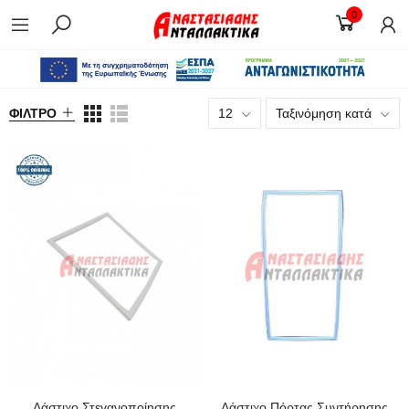
0
ΦΊΛΤΡΟ
12
Ταξινόμηση κατά
Λάστιχο Στεγανοποίησης
Λάστιχο Πόρτας Συντήρησης