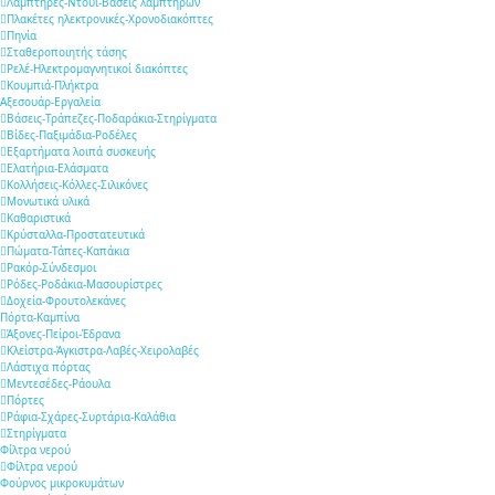
Λαμπτήρες-Ντουί-Βάσεις λαμπτήρων
Πλακέτες ηλεκτρονικές-Χρονοδιακόπτες
Πηνία
Σταθεροποιητής τάσης
Ρελέ-Ηλεκτρομαγνητικοί διακόπτες
Κουμπιά-Πλήκτρα
Αξεσουάρ-Εργαλεία
Βάσεις-Τράπεζες-Ποδαράκια-Στηρίγματα
Βίδες-Παξιμάδια-Ροδέλες
Εξαρτήματα λοιπά συσκευής
Ελατήρια-Ελάσματα
Κολλήσεις-Κόλλες-Σιλικόνες
Μονωτικά υλικά
Καθαριστικά
Κρύσταλλα-Προστατευτικά
Πώματα-Τάπες-Καπάκια
Ρακόρ-Σύνδεσμοι
Ρόδες-Ροδάκια-Μασουρίστρες
Δοχεία-Φρουτολεκάνες
Πόρτα-Καμπίνα
Άξονες-Πείροι-Έδρανα
Κλείστρα-Άγκιστρα-Λαβές-Χειρολαβές
Λάστιχα πόρτας
Μεντεσέδες-Ράουλα
Πόρτες
Ράφια-Σχάρες-Συρτάρια-Καλάθια
Στηρίγματα
Φίλτρα νερού
Φίλτρα νερού
Φούρνος μικροκυμάτων