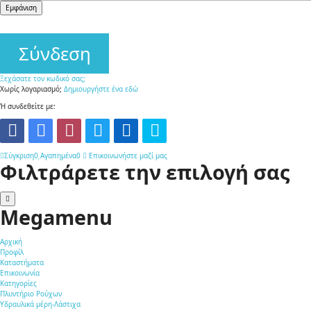
form-
Εμφάνιση
controll
Σύνδεση
Ξεχάσατε τον κωδικό σας;
Χωρίς λογαριασμό;
Δημιουργήστε ένα εδώ
Ή συνδεθείτε με:
Σύγκριση
0
Αγαπημένα
0
Επικοινωνήστε μαζί μας
Φιλτράρετε την επιλογή σας
Megamenu
Αρχική
Προφίλ
Καταστήματα
Επικοινωνία
Κατηγορίες
Πλυντήριο Ρούχων
Υδραυλικά μέρη-Λάστιχα