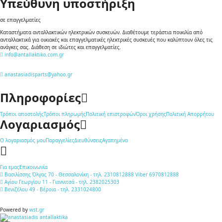
Υπεύθυνη υποστήριξη
σε επαγγελματίες
Καταστήματα ανταλλακτικών ηλεκτρικών συσκευών. Διαθέτουμε τεράστια ποικιλία από
ανταλλακτικά για οικιακές και επαγγελματικές ηλεκτρικές συσκευές που καλύπτουν όλες τις
ανάγκες σας. Διάθεση σε ιδιώτες και επαγγελματίες.
info@antallaktiko.com.gr
anastasiadisparts@yahoo.gr
Πληροφορίες
Τρόποι αποστολής
Τρόποι πληρωμής
Πολιτική επιστροφών
Όροι χρήσης
Πολιτική Απορρήτου
Λογαριασμός
Ο λογαριασμός μου
Παραγγελίες
Διευθύνσεις
Αγαπημένα
Για εμας
Επικοινωνία
Βασιλίσσης Όλγας 70 - Θεσσαλονίκη - τηλ. 2310812888 Viber 6970812888
Αγίου Γεωργίου 11 - Γιαννιτσά - τηλ. 2382025303
Βενιζέλου 49 - Βέροια - τηλ. 2331024800
Powered by
wst.gr