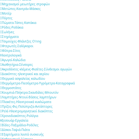
Μηχανισμοί μειωτήρες στροφών
Μετώπες-Καντράν-Μάσκες
Μοτέρ
Πόρτες
Πώματα-Τάπες-Καπάκια
Ρόδες-Ροδάκια
Σωλήνες
Στηρίγματα
Τσιμούχες-Φλάντζες O'ring
Φτερωτές-Σαλίγκαροι
Φίλτρα-Σίτες
Ηλεκτρολογικά
Αγωγοί-Καλώδια
Αισθητήρια-Σένσορες
Ακροδέκτες κλέμενς-Φισέτες-Σύνδεσμοι αγωγών
Διακόπτες ηλεκτρικοί και αερίου
Θερμικά ασφαλείας καλωδίου
Θερμόμετρα-Πιεσόμετρα-Υγρόμετρα-Καταγραφικά
Θερμοστάτες
Κουμπιά-Πλήκτρα-Σκανδάλες-Μπουτόν
Λαμπτήρες-Ντουί-Βάσεις λαμπτήρων
Πλακέτες-Ηλεκτρονικά κυκλώματα
Πρίζες-Φις-Πολύπριζα-Αντάπτορες
Ρελέ-Ηλεκτρομαγνητικοί διακόπτες
Χρονοδιακόπτες-Ρολόγια
Αξεσουάρ-Εργαλεία
Βίδες-Παξιμάδια-Ροδέλες
Δίσκοι-Ταψιά-Πιάτα
Εξαρτήματα λοιπά συσκευής