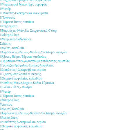
Μαχαίρια-Ξυράφια-Ξύστρες-Ψαλίδια
Μηχανισμοί-Μειωτήρες στροφών
Μοτέρ
Πλακέτες-Ηλεκτρονικά κυκλώματα
Πυκνωτές
Πώματα-Τάπες-Καπάκια
Στηρίγματα
Τσιμούχες-Φλάντζες-Στεγανωτικά O'ring
Φίλτρα-Σίτες
Φτερωτές-Σαλίγκαροι
Στίφτης
Αγωγοί-Καλώδια
Ακροδέκτες κλέμενς-Φισέτες-Σύνδεσμοι αγωγών
Άξονες-Πείροι-Έδρανα-Κουζινέτα
Βρυσάκια-Μπεκ-Ακροστόμια εκτόξευσης ρευστών
Γρανάζια-Τροχαλίες-Σφήνες-Ασφάλειες
Διακόπτες ηλεκτρικοί και αερίου
Εξαρτήματα λοιπά συσκευής
Θερμικά ασφαλείας καλωδίου
Κανάτες-Μπωλ-Δοχεία-Κάδοι-Τύμπανα
Κώνοι - Σίτες - Φίλτρα
Μοτέρ
Πώματα-Τάπες-Καπάκια
Φίλτρα-Σίτες
Τοστιέρα
Αγωγοί-Καλώδια
Ακροδέκτες κλέμενς-Φισέτες-Σύνδεσμοι αγωγών
Αντιστάσεις
Διακόπτες ηλεκτρικοί και αερίου
Θερμικά ασφαλείας καλωδίου