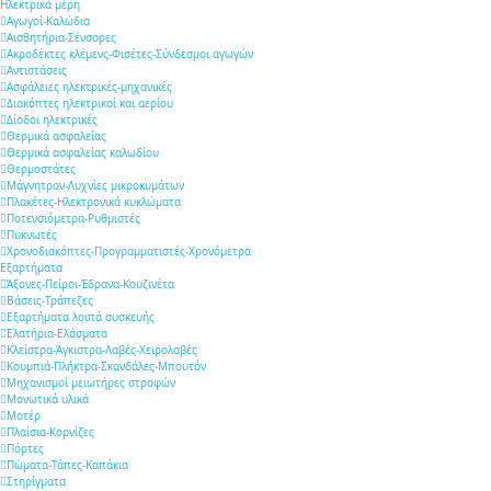
Ηλεκτρικά μέρη
Αγωγοί-Καλώδια
Αισθητήρια-Σένσορες
Ακροδέκτες κλέμενς-Φισέτες-Σύνδεσμοι αγωγών
Αντιστάσεις
Ασφάλειες ηλεκτρικές-μηχανικές
Διακόπτες ηλεκτρικοί και αερίου
Δίοδοι ηλεκτρικές
Θερμικά ασφαλείας
Θερμικά ασφαλείας καλωδίου
Θερμοστάτες
Μάγνητρον-Λυχνίες μικροκυμάτων
Πλακέτες-Ηλεκτρονικά κυκλώματα
Ποτενσιόμετρα-Ρυθμιστές
Πυκνωτές
Χρονοδιακόπτες-Προγραμματιστές-Χρονόμετρα
Εξαρτήματα
Άξονες-Πείροι-Έδρανα-Κουζινέτα
Βάσεις-Τράπεζες
Εξαρτήματα λοιπά συσκευής
Ελατήρια-Ελάσματα
Κλείστρα-Άγκιστρα-Λαβές-Χειρολαβές
Κουμπιά-Πλήκτρα-Σκανδάλες-Μπουτόν
Μηχανισμοί μειωτήρες στροφών
Μονωτικά υλικά
Μοτέρ
Πλαίσια-Κορνίζες
Πόρτες
Πώματα-Τάπες-Καπάκια
Στηρίγματα