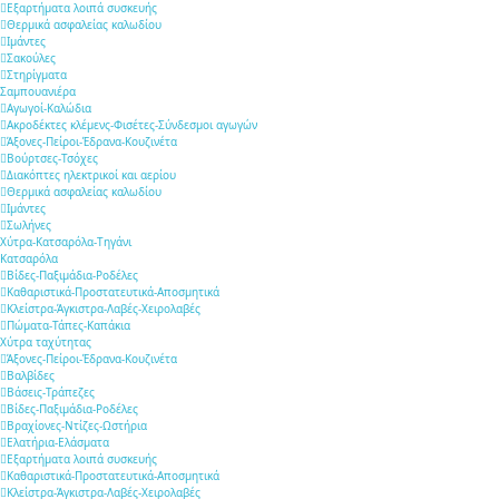
Εξαρτήματα λοιπά συσκευής
Θερμικά ασφαλείας καλωδίου
Ιμάντες
Σακούλες
Στηρίγματα
Σαμπουανιέρα
Αγωγοί-Καλώδια
Ακροδέκτες κλέμενς-Φισέτες-Σύνδεσμοι αγωγών
Άξονες-Πείροι-Έδρανα-Κουζινέτα
Βούρτσες-Τσόχες
Διακόπτες ηλεκτρικοί και αερίου
Θερμικά ασφαλείας καλωδίου
Ιμάντες
Σωλήνες
Χύτρα-Κατσαρόλα-Τηγάνι
Κατσαρόλα
Βίδες-Παξιμάδια-Ροδέλες
Καθαριστικά-Προστατευτικά-Αποσμητικά
Κλείστρα-Άγκιστρα-Λαβές-Χειρολαβές
Πώματα-Τάπες-Καπάκια
Χύτρα ταχύτητας
Άξονες-Πείροι-Έδρανα-Κουζινέτα
Βαλβίδες
Βάσεις-Τράπεζες
Βίδες-Παξιμάδια-Ροδέλες
Βραχίονες-Ντίζες-Ωστήρια
Ελατήρια-Ελάσματα
Εξαρτήματα λοιπά συσκευής
Καθαριστικά-Προστατευτικά-Αποσμητικά
Κλείστρα-Άγκιστρα-Λαβές-Χειρολαβές