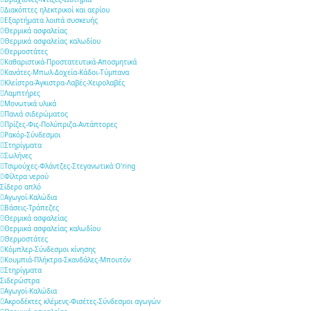
Διακόπτες ηλεκτρικοί και αερίου
Εξαρτήματα λοιπά συσκευής
Θερμικά ασφαλείας
Θερμικά ασφαλείας καλωδίου
Θερμοστάτες
Καθαριστικά-Προστατευτικά-Αποσμητικά
Κανάτες-Μπωλ-Δοχεία-Κάδοι-Τύμπανα
Κλείστρα-Άγκιστρα-Λαβές-Χειρολαβές
Λαμπτήρες
Μονωτικά υλικά
Πανιά σιδερώματος
Πρίζες-Φις-Πολύπριζα-Αντάπτορες
Ρακόρ-Σύνδεσμοι
Στηρίγματα
Σωλήνες
Τσιμούχες-Φλάντζες-Στεγανωτικά O'ring
Φίλτρα νερού
Σίδερο απλό
Αγωγοί-Καλώδια
Βάσεις-Τράπεζες
Θερμικά ασφαλείας
Θερμικά ασφαλείας καλωδίου
Θερμοστάτες
Κόμπλερ-Σύνδεσμοι κίνησης
Κουμπιά-Πλήκτρα-Σκανδάλες-Μπουτόν
Στηρίγματα
Σιδερώστρα
Αγωγοί-Καλώδια
Ακροδέκτες κλέμενς-Φισέτες-Σύνδεσμοι αγωγών