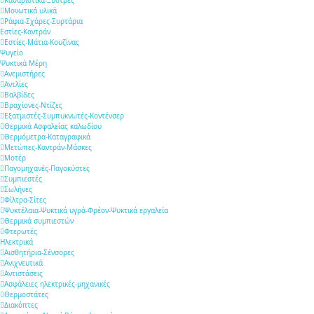
Καθαριστικά-Ξύστρες
Μονωτικά υλικά
Ράφια-Σχάρες-Συρτάρια
Εστίες-Καντράν
Εστίες-Μάτια-Κουζίνας
Ψυγείο
Ψυκτικά Μέρη
Ανεμιστήρες
Αντλίες
Βαλβίδες
Βραχίονες-Ντίζες
Εξατμιστές-Συμπυκνωτές-Κοντένσερ
Θερμικά Ασφαλείας καλωδίου
Θερμόμετρα-Καταγραφικά
Μετώπες-Καντράν-Μάσκες
Μοτέρ
Παγομηχανές-Παγοκύστες
Συμπιεστές
Σωλήνες
Φίλτρα-Σίτες
Ψυκτέλαια-Ψυκτικά υγρά-Φρέον-Ψυκτικά εργαλεία
Θερμικά συμπιεστών
Φτερωτές
Ηλεκτρικά
Αισθητήρια-Σένσορες
Aνιχνευτικά
Αντιστάσεις
Ασφάλειες ηλεκτρικές-μηχανικές
Θερμοστάτες
Διακόπτες