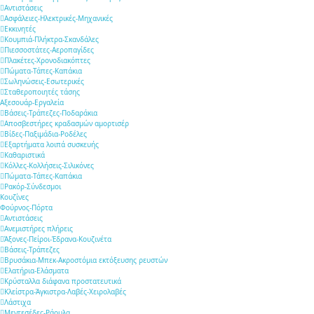
Αντιστάσεις
Ασφάλειες-Ηλεκτρικές-Μηχανικές
Εκκινητές
Κουμπιά-Πλήκτρα-Σκανδάλες
Πιεσσοστάτες-Αεροπαγίδες
Πλακέτες-Χρονοδιακόπτες
Πώματα-Τάπες-Καπάκια
Σωληνώσεις-Εσωτερικές
Σταθεροποιητές τάσης
Αξεσουάρ-Εργαλεία
Βάσεις-Τράπεζες-Ποδαράκια
Αποσβεστήρες κραδασμών αμορτισέρ
Βίδες-Παξιμάδια-Ροδέλες
Εξαρτήματα λοιπά συσκευής
Καθαριστικά
Κόλλες-Κολλήσεις-Σιλικόνες
Πώματα-Τάπες-Καπάκια
Ρακόρ-Σύνδεσμοι
Κουζίνες
Φούρνος-Πόρτα
Αντιστάσεις
Ανεμιστήρες πλήρεις
Άξονες-Πείροι-Έδρανα-Κουζινέτα
Βάσεις-Τράπεζες
Βρυσάκια-Μπεκ-Ακροστόμια εκτόξευσης ρευστών
Ελατήρια-Ελάσματα
Κρύσταλλα διάφανα προστατευτικά
Κλείστρα-Άγκιστρα-Λαβές-Χειρολαβές
Λάστιχα
Μεντεσέδες-Ράουλα