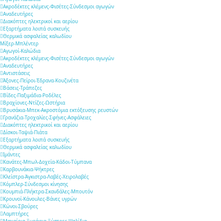
Ακροδέκτες κλέμενς-Φισέτες-Σύνδεσμοι αγωγών
Αναδευτήρες
Διακόπτες ηλεκτρικοί και αερίου
Εξαρτήματα λοιπά συσκευής
Θερμικά ασφαλείας καλωδίου
Μίξερ-Μπλέντερ
Αγωγοί-Καλώδια
Ακροδέκτες κλέμενς-Φισέτες-Σύνδεσμοι αγωγών
Αναδευτήρες
Αντιστάσεις
Άξονες-Πείροι-Έδρανα-Κουζινέτα
Βάσεις-Τράπεζες
Βίδες-Παξιμάδια-Ροδέλες
Βραχίονες-Ντίζες-Ωστήρια
Βρυσάκια-Μπεκ-Ακροστόμια εκτόξευσης ρευστών
Γρανάζια-Τροχαλίες-Σφήνες-Ασφάλειες
Διακόπτες ηλεκτρικοί και αερίου
Δίσκοι-Ταψιά-Πιάτα
Εξαρτήματα λοιπά συσκευής
Θερμικά ασφαλείας καλωδίου
Ιμάντες
Κανάτες-Μπωλ-Δοχεία-Κάδοι-Τύμπανα
Καρβουνάκια-Ψήκτρες
Κλείστρα-Άγκιστρα-Λαβές-Χειρολαβές
Κόμπλερ-Σύνδεσμοι κίνησης
Κουμπιά-Πλήκτρα-Σκανδάλες-Μπουτόν
Κρουνοί-Κάνουλες-Βάνες υγρών
Κώνοι-Σβούρες
Λαμπτήρες