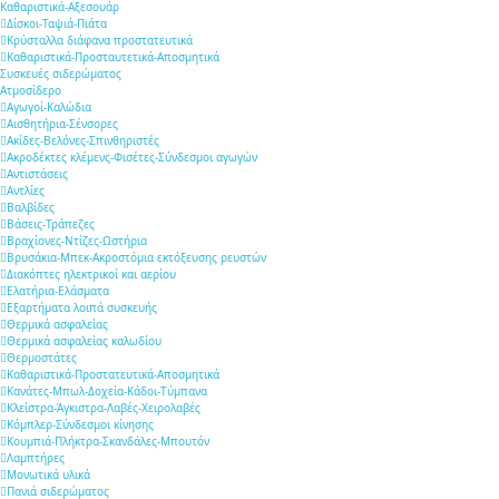
Καθαριστικά-Αξεσουάρ
Δίσκοι-Ταψιά-Πιάτα
Κρύσταλλα διάφανα προστατευτικά
Καθαριστικά-Προσταυτετικά-Αποσμητικά
Συσκευές σιδερώματος
Ατμοσίδερο
Αγωγοί-Καλώδια
Αισθητήρια-Σένσορες
Ακίδες-Βελόνες-Σπινθηριστές
Ακροδέκτες κλέμενς-Φισέτες-Σύνδεσμοι αγωγών
Αντιστάσεις
Αντλίες
Βαλβίδες
Βάσεις-Τράπεζες
Βραχίονες-Ντίζες-Ωστήρια
Βρυσάκια-Μπεκ-Ακροστόμια εκτόξευσης ρευστών
Διακόπτες ηλεκτρικοί και αερίου
Ελατήρια-Ελάσματα
Εξαρτήματα λοιπά συσκευής
Θερμικά ασφαλείας
Θερμικά ασφαλείας καλωδίου
Θερμοστάτες
Καθαριστικά-Προστατευτικά-Αποσμητικά
Κανάτες-Μπωλ-Δοχεία-Κάδοι-Τύμπανα
Κλείστρα-Άγκιστρα-Λαβές-Χειρολαβές
Κόμπλερ-Σύνδεσμοι κίνησης
Κουμπιά-Πλήκτρα-Σκανδάλες-Μπουτόν
Λαμπτήρες
Μονωτικά υλικά
Πανιά σιδερώματος