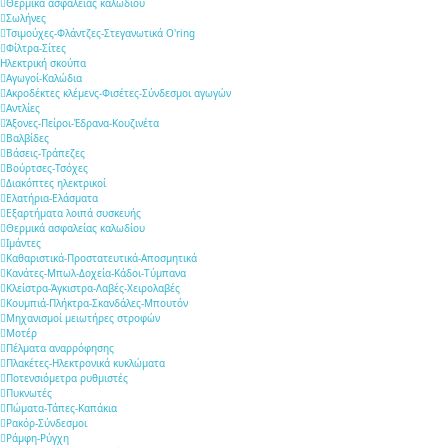
Θερμικά ασφαλείας καλωδίου
Σωλήνες
Τσιμούχες-Φλάντζες-Στεγανωτικά O'ring
Φίλτρα-Σίτες
Ηλεκτρική σκούπα
Αγωγοί-Καλώδια
Ακροδέκτες κλέμενς-Φισέτες-Σύνδεσμοι αγωγών
Αντλίες
Άξονες-Πείροι-Έδρανα-Κουζινέτα
Βαλβίδες
Βάσεις-Τράπεζες
Βούρτσες-Τσόχες
Διακόπτες ηλεκτρικοί
Ελατήρια-Ελάσματα
Εξαρτήματα λοιπά συσκευής
Θερμικά ασφαλείας καλωδίου
Ιμάντες
Καθαριστικά-Προστατευτικά-Αποσμητικά
Κανάτες-Μπωλ-Δοχεία-Κάδοι-Τύμπανα
Κλείστρα-Άγκιστρα-Λαβές-Χειρολαβές
Κουμπιά-Πλήκτρα-Σκανδάλες-Μπουτόν
Μηχανισμοί μειωτήρες στροφών
Μοτέρ
Πέλματα αναρρόφησης
Πλακέτες-Ηλεκτρονικά κυκλώματα
Ποτενσιόμετρα ρυθμιστές
Πυκνωτές
Πώματα-Τάπες-Καπάκια
Ρακόρ-Σύνδεσμοι
Ράμφη-Ρύγχη