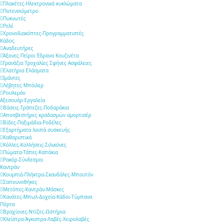
Πλακέτες-Ηλεκτρονικά κυκλώματα
Ποτενσιόμετρο
Πυκνωτές
Ρελέ
Χρονοδιακόπτες-Προγραμματιστές
Κάδος
Αναδευτήρες
Άξονες Πείροι Έδρανα Κουζινέτα
Γρανάζια Τροχαλίες Σφήνες Ασφάλειες
Ελατήρια Ελάσματα
Ιμάντες
Λέβητες Μπόιλερ
Ρουλεμάν
Αξεσουάρ-Εργαλεία
Βάσεις-Τράπεζες-Ποδαράκια
Αποσβεστήρες κραδασμών αμορτισέρ
Βίδες-Παξιμάδια-Ροδέλες
Εξαρτήματα λοιπά συσκευής
Καθαριστικά
Κόλλες-Κολλήσεις-Σιλικόνες
Πώματα-Τάπες-Καπάκια
Ρακόρ-Σύνδεσμοι
Καντράν
Κουμπιά-Πλήκτρα-Σκανδάλες-Μπουτόν
Σαπουνοθήκες
Μετόπες-Καντράν-Μάσκες
Κανάτες-Μπωλ-Δοχεία-Κάδοι-Τύμπανα
Πόρτα
Βραχίονες-Ντίζες-Ωστήρια
Κλείστρα-Άγκιστρα-Λαβές-Χειρολαβές