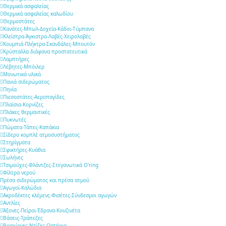
Θερμικά ασφαλείας
Θερμικά ασφαλείας καλωδίου
Θερμοστάτες
Κανάτες-Μπωλ-Δοχεία-Κάδοι-Τύμπανα
Κλείστρα-Άγκιστρα-Λαβές-Χειρολαβές
Κουμπιά-Πλήκτρα-Σκανδάλες-Μπουτόν
Κρύσταλλα διάφανα προστατευτικά
Λαμπτήρες
Λέβητες-Μπόιλερ
Μονωτικά υλικά
Πανιά σιδερώματος
Πηνία
Πιεσοστάτες-Αεροπαγίδες
Πλαίσια-Κορνίζες
Πλάκες θερμαντικές
Πυκνωτές
Πώματα-Τάπες-Καπάκια
Σίδερο κομπλέ ατμοσυστήματος
Στηρίγματα
Σφικτήρες-Κυάθια
Σωλήνες
Τσιμούχες-Φλάντζες-Στεγανωτικά O'ring
Φίλτρα νερού
Πρέσα σιδερώματος και πρέσα ατμού
Αγωγοί-Καλώδια
Ακροδέκτες κλέμενς-Φισέτες-Σύνδεσμοι αγωγών
Αντλίες
Άξονες-Πείροι-Έδρανα-Κουζινέτα
Βάσεις-Τράπεζες
Βραχίονες-Ντίζες-Ωστήρια