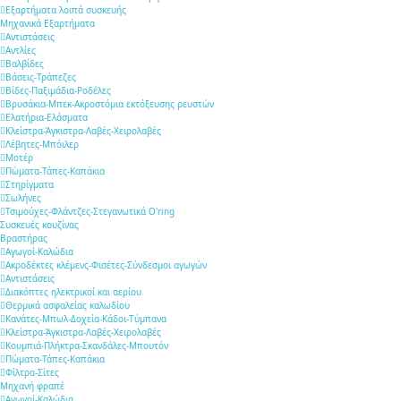
Εξαρτήματα λοιπά συσκευής
Μηχανικά Εξαρτήματα
Αντιστάσεις
Αντλίες
Βαλβίδες
Βάσεις-Τράπεζες
Βίδες-Παξιμάδια-Ροδέλες
Βρυσάκια-Μπεκ-Ακροστόμια εκτόξευσης ρευστών
Ελατήρια-Ελάσματα
Κλείστρα-Άγκιστρα-Λαβές-Χειρολαβές
Λέβητες-Μπόιλερ
Μοτέρ
Πώματα-Τάπες-Καπάκια
Στηρίγματα
Σωλήνες
Τσιμούχες-Φλάντζες-Στεγανωτικά O'ring
Συσκευές κουζίνας
Βραστήρας
Αγωγοί-Καλώδια
Ακροδέκτες κλέμενς-Φισέτες-Σύνδεσμοι αγωγών
Αντιστάσεις
Διακόπτες ηλεκτρικοί και αερίου
Θερμικά ασφαλείας καλωδίου
Κανάτες-Μπωλ-Δοχεία-Κάδοι-Τύμπανα
Κλείστρα-Άγκιστρα-Λαβές-Χειρολαβές
Κουμπιά-Πλήκτρα-Σκανδάλες-Μπουτόν
Πώματα-Τάπες-Καπάκια
Φίλτρα-Σίτες
Μηχανή φραπέ
Αγωγοί-Καλώδια