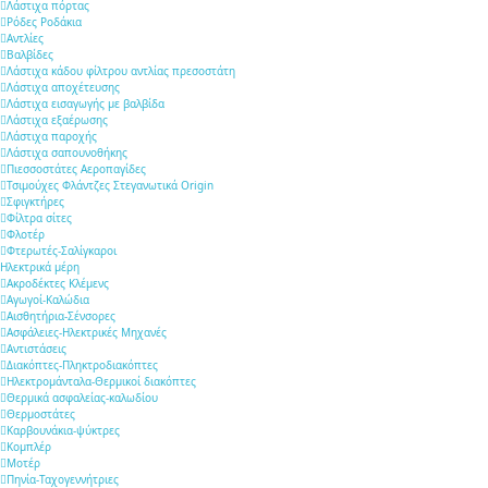
Λάστιχα πόρτας
Ρόδες Ροδάκια
Αντλίες
Βαλβίδες
Λάστιχα κάδου φίλτρου αντλίας πρεσοστάτη
Λάστιχα αποχέτευσης
Λάστιχα εισαγωγής με βαλβίδα
Λάστιχα εξαέρωσης
Λάστιχα παροχής
Λάστιχα σαπουνοθήκης
Πιεσσοστάτες Αεροπαγίδες
Τσιμούχες Φλάντζες Στεγανωτικά Origin
Σφιγκτήρες
Φίλτρα σίτες
Φλοτέρ
Φτερωτές-Σαλίγκαροι
Ηλεκτρικά μέρη
Ακροδέκτες Κλέμενς
Αγωγοί-Καλώδια
Αισθητήρια-Σένσορες
Ασφάλειες-Ηλεκτρικές Μηχανές
Αντιστάσεις
Διακόπτες-Πληκτροδιακόπτες
Ηλεκτρομάνταλα-Θερμικοί διακόπτες
Θερμικά ασφαλείας-καλωδίου
Θερμοστάτες
Καρβουνάκια-ψύκτρες
Κομπλέρ
Μοτέρ
Πηνία-Ταχογεννήτριες