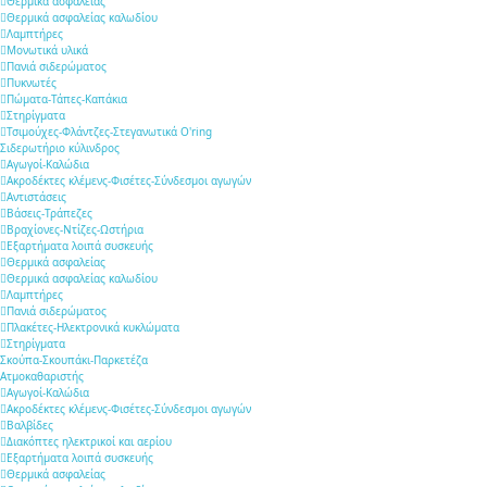
Θερμικά ασφαλείας
Θερμικά ασφαλείας καλωδίου
Λαμπτήρες
Μονωτικά υλικά
Πανιά σιδερώματος
Πυκνωτές
Πώματα-Τάπες-Καπάκια
Στηρίγματα
Τσιμούχες-Φλάντζες-Στεγανωτικά O'ring
Σιδερωτήριο κύλινδρος
Αγωγοί-Καλώδια
Ακροδέκτες κλέμενς-Φισέτες-Σύνδεσμοι αγωγών
Αντιστάσεις
Βάσεις-Τράπεζες
Βραχίονες-Ντίζες-Ωστήρια
Εξαρτήματα λοιπά συσκευής
Θερμικά ασφαλείας
Θερμικά ασφαλείας καλωδίου
Λαμπτήρες
Πανιά σιδερώματος
Πλακέτες-Ηλεκτρονικά κυκλώματα
Στηρίγματα
Σκούπα-Σκουπάκι-Παρκετέζα
Ατμοκαθαριστής
Αγωγοί-Καλώδια
Ακροδέκτες κλέμενς-Φισέτες-Σύνδεσμοι αγωγών
Βαλβίδες
Διακόπτες ηλεκτρικοί και αερίου
Εξαρτήματα λοιπά συσκευής
Θερμικά ασφαλείας