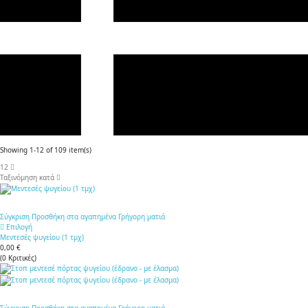
Showing 1-12 of 109 item(s)
12
Ταξινόμηση κατά
Σύγκριση
Προσθήκη στα αγαπημένα
Γρήγορη ματιά
Επιλογή
Μεντεσές ψυγείου (1 τμχ)
0,00 €
(
0
Κριτικές
)