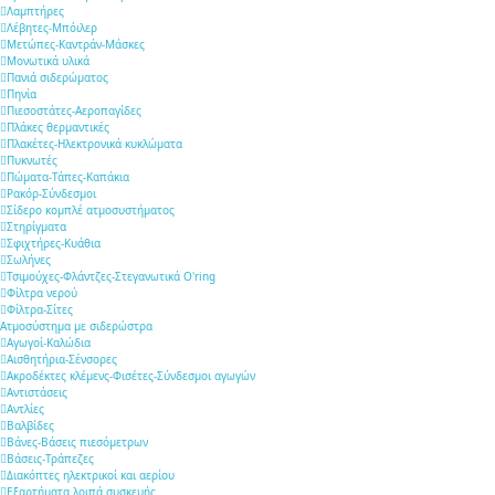
Λαμπτήρες
Λέβητες-Μπόιλερ
Μετώπες-Καντράν-Μάσκες
Μονωτικά υλικά
Πανιά σιδερώματος
Πηνία
Πιεσοστάτες-Αεροπαγίδες
Πλάκες θερμαντικές
Πλακέτες-Ηλεκτρονικά κυκλώματα
Πυκνωτές
Πώματα-Τάπες-Καπάκια
Ρακόρ-Σύνδεσμοι
Σίδερο κομπλέ ατμοσυστήματος
Στηρίγματα
Σφιχτήρες-Κυάθια
Σωλήνες
Τσιμούχες-Φλάντζες-Στεγανωτικά O'ring
Φίλτρα νερού
Φίλτρα-Σίτες
Ατμοσύστημα με σιδερώστρα
Αγωγοί-Καλώδια
Αισθητήρια-Σένσορες
Ακροδέκτες κλέμενς-Φισέτες-Σύνδεσμοι αγωγών
Αντιστάσεις
Αντλίες
Βαλβίδες
Βάνες-Βάσεις πιεσόμετρων
Βάσεις-Τράπεζες
Διακόπτες ηλεκτρικοί και αερίου
Εξαρτήματα λοιπά συσκευής