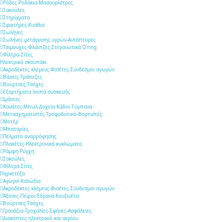
Ρόδες-Ροδάκια-Μασουρίστρες
Σακούλες
Στηρίγματα
Σφικτήρες-Κυάθια
Σωλήνες
Σωλήνες μετάγγισης υγρών-Αντάπτορες
Τσιμούχες-Φλάντζες-Στεγανωτικά O'ring
Φίλτρα-Σίτες
Ηλεκτρικό σκουπάκι
Ακροδέκτες κλέμενς-Φισέτες-Σύνδεσμοι αγωγών
Βάσεις-Τράπεζες
Βούρτσες-Τσόχες
Εξαρτήματα λοιπά συσκευής
Ιμάντες
Κανάτες-Μπωλ-Δοχεία-Κάδοι-Τύμπανα
Μετασχηματιστές-Τροφοδοτικά-Φορτιστές
Μοτέρ
Μπαταρίες
Πέλματα αναρρόφησης
Πλακέτες-Ηλεκτρονικά κυκλώματα
Ράμφη-Ρύγχη
Σακούλες
Φίλτρα-Σίτες
Παρκετέζα
Αγωγοί-Καλώδια
Ακροδέκτες κλέμενς-Φισέτες-Σύνδεσμοι αγωγών
Άξονες-Πείροι-Έδρανα-Κουζινέτα
Βούρτσες-Τσόχες
Γρανάζια-Τροχαλίες-Σφήνες-Ασφάλειες
Διακόπτες ηλεκτρικοί και αερίου