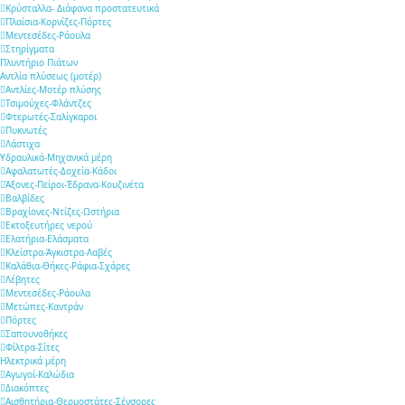
Κρύσταλλα- Διάφανα προστατευτικά
Πλαίσια-Κορνίζες-Πόρτες
Μεντεσέδες-Ράουλα
Στηρίγματα
Πλυντήριο Πιάτων
Αντλία πλύσεως (μοτέρ)
Αντλίες-Μοτέρ πλύσης
Τσιμούχες-Φλάντζες
Φτερωτές-Σαλίγκαροι
Πυκνωτές
Λάστιχα
Υδραυλικά-Mηχανικά μέρη
Αφαλατωτές-Δοχεία-Κάδοι
Άξονες-Πείροι-Έδρανα-Κουζινέτα
Βαλβίδες
Βραχίονες-Ντίζες-Ωστήρια
Εκτοξευτήρες νερού
Ελατήρια-Ελάσματα
Κλείστρα-Άγκιστρα-Λαβές
Καλάθια-Θήκες-Ράφια-Σχάρες
Λέβητες
Μεντεσέδες-Ράουλα
Μετώπες-Καντράν
Πόρτες
Σαπουνοθήκες
Φίλτρα-Σίτες
Ηλεκτρικά μέρη
Αγωγοί-Καλώδια
Διακόπτες
Αισθητήρια-Θερμοστάτες-Σένσορες