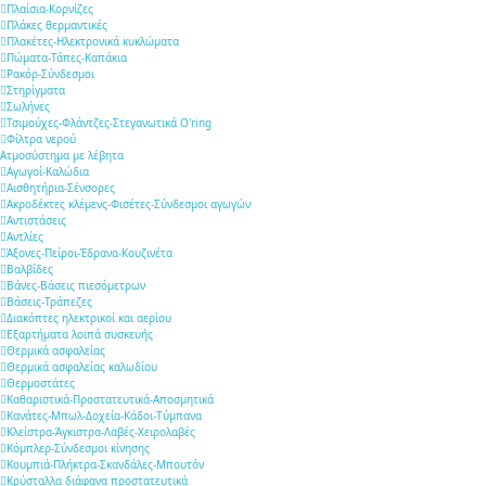
Πλαίσια-Κορνίζες
Πλάκες θερμαντικές
Πλακέτες-Ηλεκτρονικά κυκλώματα
Πώματα-Τάπες-Καπάκια
Ρακόρ-Σύνδεσμοι
Στηρίγματα
Σωλήνες
Τσιμούχες-Φλάντζες-Στεγανωτικά O'ring
Φίλτρα νερού
Ατμοσύστημα με λέβητα
Αγωγοί-Καλώδια
Αισθητήρια-Σένσορες
Ακροδέκτες κλέμενς-Φισέτες-Σύνδεσμοι αγωγών
Αντιστάσεις
Αντλίες
Άξονες-Πείροι-Έδρανα-Κουζινέτα
Βαλβίδες
Βάνες-Βάσεις πιεσόμετρων
Βάσεις-Τράπεζες
Διακόπτες ηλεκτρικοί και αερίου
Εξαρτήματα λοιπά συσκευής
Θερμικά ασφαλείας
Θερμικά ασφαλείας καλωδίου
Θερμοστάτες
Καθαριστικά-Προστατευτικά-Αποσμητικά
Κανάτες-Μπωλ-Δοχεία-Κάδοι-Τύμπανα
Κλείστρα-Άγκιστρα-Λαβές-Χειρολαβές
Κόμπλερ-Σύνδεσμοι κίνησης
Κουμπιά-Πλήκτρα-Σκανδάλες-Μπουτόν
Κρύσταλλα διάφανα προστατευτικά