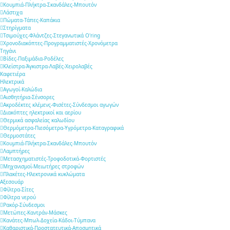
Κουμπιά-Πλήκτρα-Σκανδάλες-Μπουτόν
Λάστιχα
Πώματα-Τάπες-Καπάκια
Στηρίγματα
Τσιμούχες-Φλάντζες-Στεγανωτικά O'ring
Χρονοδιακόπτες-Προγραμματιστές-Χρονόμετρα
Τηγάνι
Βίδες-Παξιμάδια-Ροδέλες
Κλείστρα-Άγκιστρα-Λαβές-Χειρολαβές
Καφετιέρα
Ηλεκτρικά
Αγωγοί-Καλώδια
Αισθητήρια-Σένσορες
Ακροδέκτες κλέμενς-Φισέτες-Σύνδεσμοι αγωγών
Διακόπτες ηλεκτρικοί και αερίου
Θερμικά ασφαλείας καλωδίου
Θερμόμετρα-Πιεσόμετρα-Υγρόμετρα-Καταγραφικά
Θερμοστάτες
Κουμπιά-Πλήκτρα-Σκανδάλες-Μπουτόν
Λαμπτήρες
Μετασχηματιστές-Τροφοδοτικά-Φορτιστές
Μηχανισμοί-Μειωτήρες στροφών
Πλακέτες-Ηλεκτρονικά κυκλώματα
Αξεσουάρ
Φίλτρα-Σίτες
Φίλτρα νερού
Ρακόρ-Σύνδεσμοι
Μετώπες-Καντράν-Μάσκες
Κανάτες-Μπωλ-Δοχεία-Κάδοι-Τύμπανα
Καθαριστικά-Προστατευτικά-Αποσμητικά