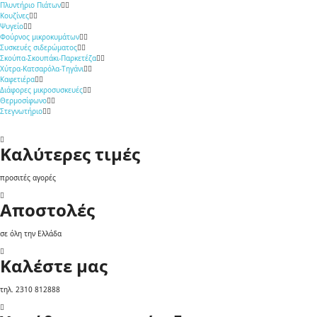
Πλυντήριο Πιάτων
Κουζίνες
Ψυγείο
Φούρνος μικροκυμάτων
Συσκευές σιδερώματος
Σκούπα-Σκουπάκι-Παρκετέζα
Χύτρα-Κατσαρόλα-Τηγάνι
Καφετιέρα
Διάφορες μικροσυσκευές
Θερμοσίφωνο
Στεγνωτήριο
Καλύτερες τιμές
προσιτές αγορές
Αποστολές
σε όλη την Ελλάδα
Καλέστε μας
τηλ. 2310 812888