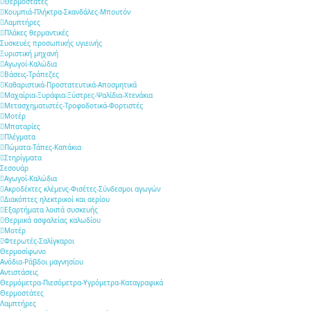
Θερμοστάτες
Κουμπιά-Πλήκτρα-Σκανδάλες-Μπουτόν
Λαμπτήρες
Πλάκες θερμαντικές
Συσκευές προσωπικής υγιεινής
Ξυριστική μηχανή
Αγωγοί-Καλώδια
Βάσεις-Τράπεζες
Καθαριστικά-Προστατευτικά-Αποσμητικά
Μαχαίρια-Ξυράφια-Ξύστρες-Ψαλίδια-Χτενάκια
Μετασχηματιστές-Τροφοδοτικά-Φορτιστές
Μοτέρ
Μπαταρίες
Πλέγματα
Πώματα-Τάπες-Καπάκια
Στηρίγματα
Σεσουάρ
Αγωγοί-Καλώδια
Ακροδέκτες κλέμενς-Φισέτες-Σύνδεσμοι αγωγών
Διακόπτες ηλεκτρικοί και αερίου
Εξαρτήματα λοιπά συσκευής
Θερμικά ασφαλείας καλωδίου
Μοτέρ
Φτερωτές-Σαλίγκαροι
Θερμοσίφωνο
Ανόδια-Ράβδοι μαγνησίου
Αντιστάσεις
Θερμόμετρα-Πιεσόμετρα-Υγρόμετρα-Καταγραφικά
Θερμοστάτες
Λαμπτήρες