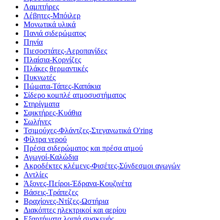
Λαμπτήρες
Λέβητες-Μπόιλερ
Μονωτικά υλικά
Πανιά σιδερώματος
Πηνία
Πιεσοστάτες-Αεροπαγίδες
Πλαίσια-Κορνίζες
Πλάκες θερμαντικές
Πυκνωτές
Πώματα-Τάπες-Καπάκια
Σίδερο κομπλέ ατμοσυστήματος
Στηρίγματα
Σφικτήρες-Κυάθια
Σωλήνες
Τσιμούχες-Φλάντζες-Στεγανωτικά O'ring
Φίλτρα νερού
Πρέσα σιδερώματος και πρέσα ατμού
Αγωγοί-Καλώδια
Ακροδέκτες κλέμενς-Φισέτες-Σύνδεσμοι αγωγών
Αντλίες
Άξονες-Πείροι-Έδρανα-Κουζινέτα
Βάσεις-Τράπεζες
Βραχίονες-Ντίζες-Ωστήρια
Διακόπτες ηλεκτρικοί και αερίου
Εξαρτήματα λοιπά συσκευής