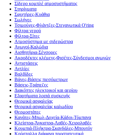
Σίδερο κομπλέ ατμοσυστήματος
Στηρίγματα
Σφιχτήρες-Κυάθια
Σωλήνες
Τσιμούχες-Φλάντζες-Στεγανωτικά O'ring
Φίλτρα νερού
Φίλτρα-Σίτες
Ατμοσύστημα με σιδερώστρα
Αγωγοί-Καλώδια
Αισθητήρια-Σένσορες
Ακροδέκτες κλέμενς-Φισέτες-Σύνδεσμοι αγωγών
Αντιστάσεις
Αντλίες
Βαλβίδες
Βάνες-Βάσεις πιεσόμετρων
Βάσεις-Τράπεζες
Διακόπτες ηλεκτρικοί και αερίου
Εξαρτήματα λοιπά συσκευής
Θερμικά ασφαλείας
Θερμικά ασφαλείας καλωδίου
Θερμοστάτες
Κανάτες-Μπωλ-Δοχεία-Κάδοι-Τύμπανα
Κλείστρα-Άγκιστρα-Λαβές-Χειρολαβές
Κουμπιά-Πλήκτρα-Σκανδάλες-Μπουτόν
Κρύσταλλα διάφανα προστατευτικά