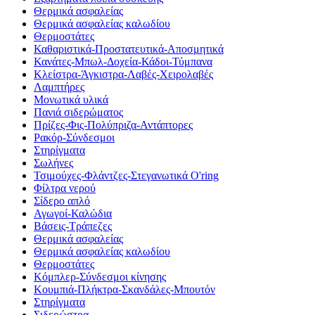
Θερμικά ασφαλείας
Θερμικά ασφαλείας καλωδίου
Θερμοστάτες
Καθαριστικά-Προστατευτικά-Αποσμητικά
Κανάτες-Μπωλ-Δοχεία-Κάδοι-Τύμπανα
Κλείστρα-Άγκιστρα-Λαβές-Χειρολαβές
Λαμπτήρες
Μονωτικά υλικά
Πανιά σιδερώματος
Πρίζες-Φις-Πολύπριζα-Αντάπτορες
Ρακόρ-Σύνδεσμοι
Στηρίγματα
Σωλήνες
Τσιμούχες-Φλάντζες-Στεγανωτικά O'ring
Φίλτρα νερού
Σίδερο απλό
Αγωγοί-Καλώδια
Βάσεις-Τράπεζες
Θερμικά ασφαλείας
Θερμικά ασφαλείας καλωδίου
Θερμοστάτες
Κόμπλερ-Σύνδεσμοι κίνησης
Κουμπιά-Πλήκτρα-Σκανδάλες-Μπουτόν
Στηρίγματα
Σιδερώστρα