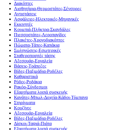
Διακόπτες
Αισθητήρια-Θερμοστάτες-Σένσορες
Αντιστάσεις
Ασφάλειες-Ηλεκτρικές-Μηχανικές
Εκκινητές
Κουμπιά-Πλήκτρα-Σκανδάλες
Πιεσσοστάτες-Αεροπαγίδες
Πλακέτες-Χρονοδιακόπτες
Πώματα-Τάπες-Καπάκια
Σωληνώσεις-Εσωτερικές
Σταθεροποιητές τάσης
Αξεσουάρ-Εργαλεία
Βάσεις-Τράπεζες
Βίδες-Παξιμάδια-Ροδέλες
Καθαριστικά
Ρόδες-Ροδάκια
Ρακόρ-Σύνδεσμοι
Εξαρτήματα λοιπά συσκευής
Κανάτες-Μπωλ-Δοχεία-Κάδοι-Τύμπανα
Στηρίγματα
Κουζίνες
Αξεσουάρ-Εργαλεία
Βίδες-Παξιμάδια-Ροδέλες
Δίσκοι-Ταψιά-Πιάτα
Εξαρτήματα λοιπά συσκευής