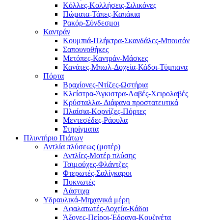
Κόλλες-Κολλήσεις-Σιλικόνες
Πώματα-Τάπες-Καπάκια
Ρακόρ-Σύνδεσμοι
Καντράν
Κουμπιά-Πλήκτρα-Σκανδάλες-Μπουτόν
Σαπουνοθήκες
Μετόπες-Καντράν-Μάσκες
Κανάτες-Μπωλ-Δοχεία-Κάδοι-Τύμπανα
Πόρτα
Βραχίονες-Ντίζες-Ωστήρια
Κλείστρα-Άγκιστρα-Λαβές-Χειρολαβές
Κρύσταλλα- Διάφανα προστατευτικά
Πλαίσια-Κορνίζες-Πόρτες
Μεντεσέδες-Ράουλα
Στηρίγματα
Πλυντήριο Πιάτων
Αντλία πλύσεως (μοτέρ)
Αντλίες-Μοτέρ πλύσης
Τσιμούχες-Φλάντζες
Φτερωτές-Σαλίγκαροι
Πυκνωτές
Λάστιχα
Υδραυλικά-Mηχανικά μέρη
Αφαλατωτές-Δοχεία-Κάδοι
Άξονες-Πείροι-Έδρανα-Κουζινέτα