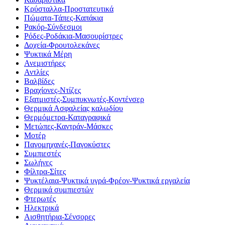
Κρύσταλλα-Προστατευτικά
Πώματα-Τάπες-Καπάκια
Ρακόρ-Σύνδεσμοι
Ρόδες-Ροδάκια-Μασουρίστρες
Δοχεία-Φρουτολεκάνες
Ψυκτικά Μέρη
Ανεμιστήρες
Αντλίες
Βαλβίδες
Βραχίονες-Ντίζες
Εξατμιστές-Συμπυκνωτές-Κοντένσερ
Θερμικά Ασφαλείας καλωδίου
Θερμόμετρα-Καταγραφικά
Μετώπες-Καντράν-Μάσκες
Μοτέρ
Παγομηχανές-Παγοκύστες
Συμπιεστές
Σωλήνες
Φίλτρα-Σίτες
Ψυκτέλαια-Ψυκτικά υγρά-Φρέον-Ψυκτικά εργαλεία
Θερμικά συμπιεστών
Φτερωτές
Ηλεκτρικά
Αισθητήρια-Σένσορες