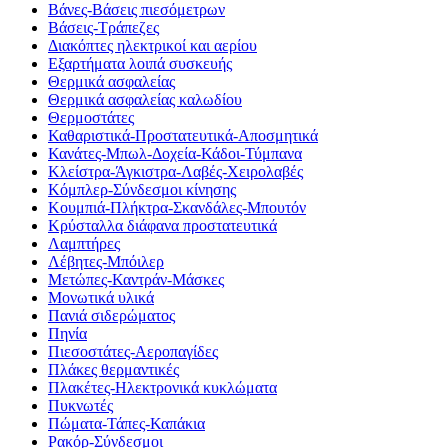
Βάνες-Βάσεις πιεσόμετρων
Βάσεις-Τράπεζες
Διακόπτες ηλεκτρικοί και αερίου
Εξαρτήματα λοιπά συσκευής
Θερμικά ασφαλείας
Θερμικά ασφαλείας καλωδίου
Θερμοστάτες
Καθαριστικά-Προστατευτικά-Αποσμητικά
Κανάτες-Μπωλ-Δοχεία-Κάδοι-Τύμπανα
Κλείστρα-Άγκιστρα-Λαβές-Χειρολαβές
Κόμπλερ-Σύνδεσμοι κίνησης
Κουμπιά-Πλήκτρα-Σκανδάλες-Μπουτόν
Κρύσταλλα διάφανα προστατευτικά
Λαμπτήρες
Λέβητες-Μπόιλερ
Μετώπες-Καντράν-Μάσκες
Μονωτικά υλικά
Πανιά σιδερώματος
Πηνία
Πιεσοστάτες-Αεροπαγίδες
Πλάκες θερμαντικές
Πλακέτες-Ηλεκτρονικά κυκλώματα
Πυκνωτές
Πώματα-Τάπες-Καπάκια
Ρακόρ-Σύνδεσμοι