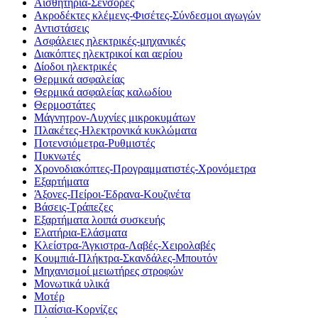
Αισθητήρια-Σένσορες
Ακροδέκτες κλέμενς-Φισέτες-Σύνδεσμοι αγωγών
Αντιστάσεις
Ασφάλειες ηλεκτρικές-μηχανικές
Διακόπτες ηλεκτρικοί και αερίου
Δίοδοι ηλεκτρικές
Θερμικά ασφαλείας
Θερμικά ασφαλείας καλωδίου
Θερμοστάτες
Μάγνητρον-Λυχνίες μικροκυμάτων
Πλακέτες-Ηλεκτρονικά κυκλώματα
Ποτενσιόμετρα-Ρυθμιστές
Πυκνωτές
Χρονοδιακόπτες-Προγραμματιστές-Χρονόμετρα
Εξαρτήματα
Άξονες-Πείροι-Έδρανα-Κουζινέτα
Βάσεις-Τράπεζες
Εξαρτήματα λοιπά συσκευής
Ελατήρια-Ελάσματα
Κλείστρα-Άγκιστρα-Λαβές-Χειρολαβές
Κουμπιά-Πλήκτρα-Σκανδάλες-Μπουτόν
Μηχανισμοί μειωτήρες στροφών
Μονωτικά υλικά
Μοτέρ
Πλαίσια-Κορνίζες