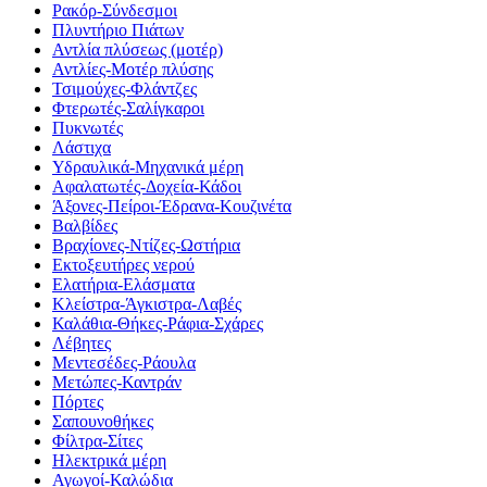
Ρακόρ-Σύνδεσμοι
Πλυντήριο Πιάτων
Αντλία πλύσεως (μοτέρ)
Αντλίες-Μοτέρ πλύσης
Τσιμούχες-Φλάντζες
Φτερωτές-Σαλίγκαροι
Πυκνωτές
Λάστιχα
Υδραυλικά-Mηχανικά μέρη
Αφαλατωτές-Δοχεία-Κάδοι
Άξονες-Πείροι-Έδρανα-Κουζινέτα
Βαλβίδες
Βραχίονες-Ντίζες-Ωστήρια
Εκτοξευτήρες νερού
Ελατήρια-Ελάσματα
Κλείστρα-Άγκιστρα-Λαβές
Καλάθια-Θήκες-Ράφια-Σχάρες
Λέβητες
Μεντεσέδες-Ράουλα
Μετώπες-Καντράν
Πόρτες
Σαπουνοθήκες
Φίλτρα-Σίτες
Ηλεκτρικά μέρη
Αγωγοί-Καλώδια