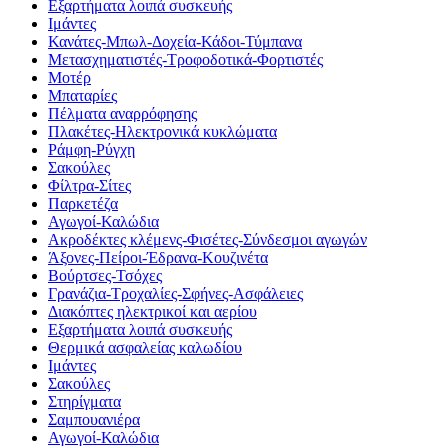
Εξαρτήματα λοιπά συσκευής
Ιμάντες
Κανάτες-Μπωλ-Δοχεία-Κάδοι-Τύμπανα
Μετασχηματιστές-Τροφοδοτικά-Φορτιστές
Μοτέρ
Μπαταρίες
Πέλματα αναρρόφησης
Πλακέτες-Ηλεκτρονικά κυκλώματα
Ράμφη-Ρύγχη
Σακούλες
Φίλτρα-Σίτες
Παρκετέζα
Αγωγοί-Καλώδια
Ακροδέκτες κλέμενς-Φισέτες-Σύνδεσμοι αγωγών
Άξονες-Πείροι-Έδρανα-Κουζινέτα
Βούρτσες-Τσόχες
Γρανάζια-Τροχαλίες-Σφήνες-Ασφάλειες
Διακόπτες ηλεκτρικοί και αερίου
Εξαρτήματα λοιπά συσκευής
Θερμικά ασφαλείας καλωδίου
Ιμάντες
Σακούλες
Στηρίγματα
Σαμπουανιέρα
Αγωγοί-Καλώδια