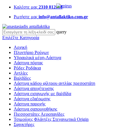
Καλέστε μας
2310 812888
Ρωτήστε μας
info@antallaktiko.com.gr
query
Επιλέξτε Κατηγορία
Αρχική
Πλυντήριο Ρούχων
Υδραυλικά μέρη-Λάστιχα
Λάστιχα πόρτας
Ρόδες Ροδάκια
Αντλίες
Βαλβίδες
Λάστιχα κάδου φίλτρου αντλίας πρεσοστάτη
Λάστιχα αποχέτευσης
Λάστιχα εισαγωγής με βαλβίδα
Λάστιχα εξαέρωσης
Λάστιχα παροχής
Λάστιχα σαπουνοθήκης
Πιεσσοστάτες Αεροπαγίδες
Τσιμούχες Φλάντζες Στεγανωτικά Origin
Σφιγκτήρες