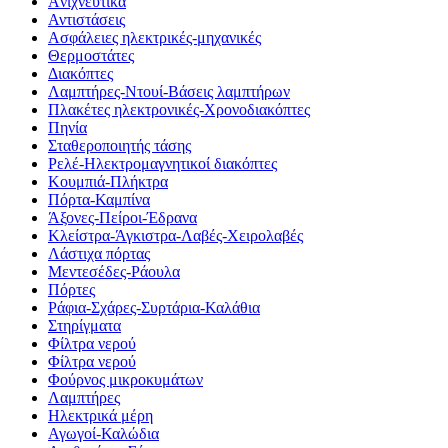
Aνιχνευτικά
Αντιστάσεις
Ασφάλειες ηλεκτρικές-μηχανικές
Θερμοστάτες
Διακόπτες
Λαμπτήρες-Ντουί-Βάσεις λαμπτήρων
Πλακέτες ηλεκτρονικές-Χρονοδιακόπτες
Πηνία
Σταθεροποιητής τάσης
Ρελέ-Ηλεκτρομαγνητικοί διακόπτες
Κουμπιά-Πλήκτρα
Πόρτα-Καμπίνα
Άξονες-Πείροι-Έδρανα
Κλείστρα-Άγκιστρα-Λαβές-Χειρολαβές
Λάστιχα πόρτας
Μεντεσέδες-Ράουλα
Πόρτες
Ράφια-Σχάρες-Συρτάρια-Καλάθια
Στηρίγματα
Φίλτρα νερού
Φίλτρα νερού
Φούρνος μικροκυμάτων
Λαμπτήρες
Ηλεκτρικά μέρη
Αγωγοί-Καλώδια