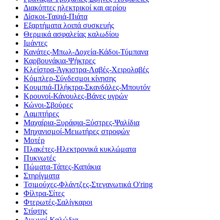
Διακόπτες ηλεκτρικοί και αερίου
Δίσκοι-Ταψιά-Πιάτα
Εξαρτήματα λοιπά συσκευής
Θερμικά ασφαλείας καλωδίου
Ιμάντες
Κανάτες-Μπωλ-Δοχεία-Κάδοι-Τύμπανα
Καρβουνάκια-Ψήκτρες
Κλείστρα-Άγκιστρα-Λαβές-Χειρολαβές
Κόμπλερ-Σύνδεσμοι κίνησης
Κουμπιά-Πλήκτρα-Σκανδάλες-Μπουτόν
Κρουνοί-Κάνουλες-Βάνες υγρών
Κώνοι-Σβούρες
Λαμπτήρες
Μαχαίρια-Ξυράφια-Ξύστρες-Ψαλίδια
Μηχανισμοί-Μειωτήρες στροφών
Μοτέρ
Πλακέτες-Ηλεκτρονικά κυκλώματα
Πυκνωτές
Πώματα-Τάπες-Καπάκια
Στηρίγματα
Τσιμούχες-Φλάντζες-Στεγανωτικά O'ring
Φίλτρα-Σίτες
Φτερωτές-Σαλίγκαροι
Στίφτης
Αγωγοί-Καλώδια