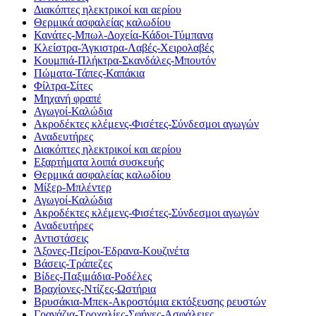
Διακόπτες ηλεκτρικοί και αερίου
Θερμικά ασφαλείας καλωδίου
Κανάτες-Μπωλ-Δοχεία-Κάδοι-Τύμπανα
Κλείστρα-Άγκιστρα-Λαβές-Χειρολαβές
Κουμπιά-Πλήκτρα-Σκανδάλες-Μπουτόν
Πώματα-Τάπες-Καπάκια
Φίλτρα-Σίτες
Μηχανή φραπέ
Αγωγοί-Καλώδια
Ακροδέκτες κλέμενς-Φισέτες-Σύνδεσμοι αγωγών
Αναδευτήρες
Διακόπτες ηλεκτρικοί και αερίου
Εξαρτήματα λοιπά συσκευής
Θερμικά ασφαλείας καλωδίου
Μίξερ-Μπλέντερ
Αγωγοί-Καλώδια
Ακροδέκτες κλέμενς-Φισέτες-Σύνδεσμοι αγωγών
Αναδευτήρες
Αντιστάσεις
Άξονες-Πείροι-Έδρανα-Κουζινέτα
Βάσεις-Τράπεζες
Βίδες-Παξιμάδια-Ροδέλες
Βραχίονες-Ντίζες-Ωστήρια
Βρυσάκια-Μπεκ-Ακροστόμια εκτόξευσης ρευστών
Γρανάζια-Τροχαλίες-Σφήνες-Ασφάλειες