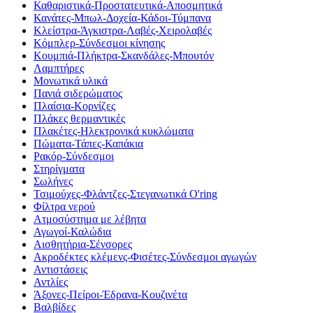
Καθαριστικά-Προστατευτικά-Αποσμητικά
Κανάτες-Μπωλ-Δοχεία-Κάδοι-Τύμπανα
Κλείστρα-Άγκιστρα-Λαβές-Χειρολαβές
Κόμπλερ-Σύνδεσμοι κίνησης
Κουμπιά-Πλήκτρα-Σκανδάλες-Μπουτόν
Λαμπτήρες
Μονωτικά υλικά
Πανιά σιδερώματος
Πλαίσια-Κορνίζες
Πλάκες θερμαντικές
Πλακέτες-Ηλεκτρονικά κυκλώματα
Πώματα-Τάπες-Καπάκια
Ρακόρ-Σύνδεσμοι
Στηρίγματα
Σωλήνες
Τσιμούχες-Φλάντζες-Στεγανωτικά O'ring
Φίλτρα νερού
Ατμοσύστημα με λέβητα
Αγωγοί-Καλώδια
Αισθητήρια-Σένσορες
Ακροδέκτες κλέμενς-Φισέτες-Σύνδεσμοι αγωγών
Αντιστάσεις
Αντλίες
Άξονες-Πείροι-Έδρανα-Κουζινέτα
Βαλβίδες