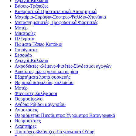
Αγωγοί-Καλώδια
Βάσεις-Τράπεζες
Καθαριστικά-Προστατευτικά-Αποσμητικά
Μαχαίρια-Ξυράφια-Ξύστρες-Ψαλίδια-Χτενάκια
Μετασχηματιστές-Τροφοδοτικά-Φορτιστές
Μοτέρ
Μπαταρίες
Πλέγματα
Πώματα-Τάπες-Καπάκια
Στηρίγματα
Σεσουάρ
Αγωγοί-Καλώδια
Ακροδέκτες κλέμενς-Φισέτες-Σύνδεσμοι αγωγών
Διακόπτες ηλεκτρικοί και αερίου
Εξαρτήματα λοιπά συσκευής
Θερμικά ασφαλείας καλωδίου
Μοτέρ
Φτερωτές-Σαλίγκαροι
Θερμοσίφωνο
Ανόδια-Ράβδοι μαγνησίου
Αντιστάσεις
Θερμόμετρα-Πιεσόμετρα-Υγρόμετρα-Καταγραφικά
Θερμοστάτες
Λαμπτήρες
Τσιμούχες-Φλάντζες-Στεγανωτικά O'ring