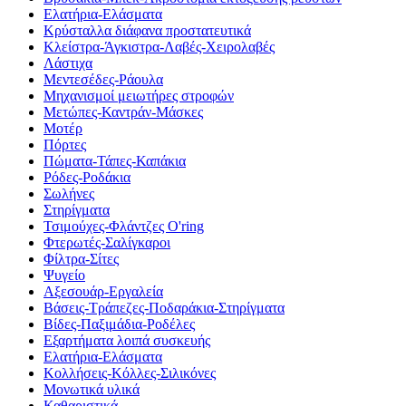
Ελατήρια-Ελάσματα
Κρύσταλλα διάφανα προστατευτικά
Κλείστρα-Άγκιστρα-Λαβές-Χειρολαβές
Λάστιχα
Μεντεσέδες-Ράουλα
Μηχανισμοί μειωτήρες στροφών
Μετώπες-Καντράν-Μάσκες
Μοτέρ
Πόρτες
Πώματα-Τάπες-Καπάκια
Ρόδες-Ροδάκια
Σωλήνες
Στηρίγματα
Τσιμούχες-Φλάντζες O'ring
Φτερωτές-Σαλίγκαροι
Φίλτρα-Σίτες
Ψυγείο
Αξεσουάρ-Εργαλεία
Βάσεις-Τράπεζες-Ποδαράκια-Στηρίγματα
Βίδες-Παξιμάδια-Ροδέλες
Εξαρτήματα λοιπά συσκευής
Ελατήρια-Ελάσματα
Κολλήσεις-Κόλλες-Σιλικόνες
Μονωτικά υλικά
Καθαριστικά