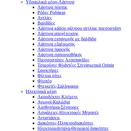
Υδραυλικά μέρη-Λάστιχα
Λάστιχα πόρτας
Ρόδες Ροδάκια
Αντλίες
Βαλβίδες
Λάστιχα κάδου φίλτρου αντλίας πρεσοστάτη
Λάστιχα αποχέτευσης
Λάστιχα εισαγωγής με βαλβίδα
Λάστιχα εξαέρωσης
Λάστιχα παροχής
Λάστιχα σαπουνοθήκης
Πιεσσοστάτες Αεροπαγίδες
Τσιμούχες Φλάντζες Στεγανωτικά Origin
Σφιγκτήρες
Φίλτρα σίτες
Φλοτέρ
Φτερωτές-Σαλίγκαροι
Ηλεκτρικά μέρη
Ακροδέκτες Κλέμενς
Αγωγοί-Καλώδια
Αισθητήρια-Σένσορες
Ασφάλειες-Ηλεκτρικές Μηχανές
Αντιστάσεις
Διακόπτες-Πληκτροδιακόπτες
Ηλεκτρομάνταλα-Θερμικοί διακόπτες