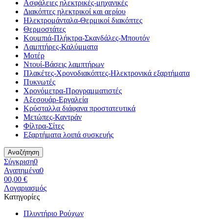
Ασφάλειες ηλεκτρικές-μηχανικές
Διακόπτες ηλεκτρικοί και αερίου
Ηλεκτρομάνταλα-Θερμικοί διακόπτες
Θερμοστάτες
Κουμπιά-Πλήκτρα-Σκανδάλες-Μπουτόν
Λαμπτήρες-Καλύμματα
Μοτέρ
Ντουί-Βάσεις λαμπτήρων
Πλακέτες-Χρονοδιακόπτες-Ηλεκτρονικά εξαρτήματα
Πυκνωτές
Χρονόμετρα-Προγραμματιστές
Αξεσουάρ-Εργαλεία
Κρύσταλλα διάφανα προστατευτικά
Μετώπες-Καντράν
Φίλτρα-Σίτες
Εξαρτήματα λοιπά συσκευής
Αναζήτηση
Σύγκριση
0
Αγαπημένα
0
0
0,00 €
Λογαριασμός
Κατηγορίες
Πλυντήριο Ρούχων