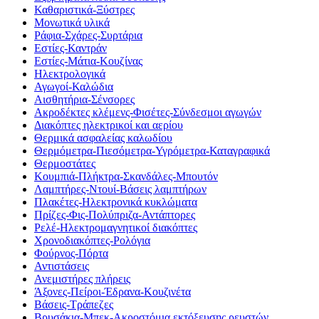
Καθαριστικά-Ξύστρες
Μονωτικά υλικά
Ράφια-Σχάρες-Συρτάρια
Εστίες-Καντράν
Εστίες-Μάτια-Κουζίνας
Ηλεκτρολογικά
Αγωγοί-Καλώδια
Αισθητήρια-Σένσορες
Ακροδέκτες κλέμενς-Φισέτες-Σύνδεσμοι αγωγών
Διακόπτες ηλεκτρικοί και αερίου
Θερμικά ασφαλείας καλωδίου
Θερμόμετρα-Πιεσόμετρα-Υγρόμετρα-Καταγραφικά
Θερμοστάτες
Κουμπιά-Πλήκτρα-Σκανδάλες-Μπουτόν
Λαμπτήρες-Ντουί-Βάσεις λαμπτήρων
Πλακέτες-Ηλεκτρονικά κυκλώματα
Πρίζες-Φις-Πολύπριζα-Αντάπτορες
Ρελέ-Ηλεκτρομαγνητικοί διακόπτες
Χρονοδιακόπτες-Ρολόγια
Φούρνος-Πόρτα
Αντιστάσεις
Ανεμιστήρες πλήρεις
Άξονες-Πείροι-Έδρανα-Κουζινέτα
Βάσεις-Τράπεζες
Βρυσάκια-Μπεκ-Ακροστόμια εκτόξευσης ρευστών