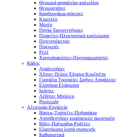
Θερμικά ασφαλείας-καλωδίου
Θερμοστάτες
Καρβουνάκια-ψύκτρες
Κομπλέρ
Μοτέρ
Πηνία-Ταχογεννήτριες
Πλακέτες-Ηλεκτρονικά κυκλώματα
Ποτενσιόμετρο
Πυκνωτές
Ρελέ
Χρονοδιακόπτες-Προγραμματιστές
Κάδος
Αναδευτήρες
Άξονες Πείροι Έδρανα Κουζινέτα
Γρανάζια Τροχαλίες Σφήνες Ασφάλειες
Ελατήρια Ελάσματα
Ιμάντες
Λέβητες Μπόιλερ
Ρουλεμάν
Αξεσουάρ-Εργαλεία
Βάσεις-Τράπεζες-Ποδαράκια
Αποσβεστήρες κραδασμών αμορτισέρ
Βίδες-Παξιμάδια-Ροδέλες
Εξαρτήματα λοιπά συσκευής
Καθαριστικά