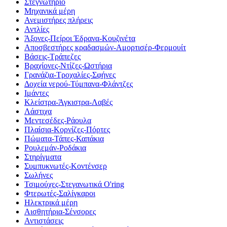
Στεγνωτήριο
Μηχανικά μέρη
Ανεμιστήρες πλήρεις
Αντλίες
Άξονες-Πείροι Έδρανα-Κουζινέτα
Αποσβεστήρες κραδασμών-Αμορτισέρ-Φερμουίτ
Βάσεις-Τράπεζες
Βραχίονες-Ντίζες-Ωστήρια
Γρανάζια-Τροχαλίες-Σφήνες
Δοχεία νερού-Τύμπανα-Φλάντζες
Ιμάντες
Κλείστρα-Άγκιστρα-Λαβές
Λάστιχα
Μεντεσέδες-Ράουλα
Πλαίσια-Κορνίζες-Πόρτες
Πώματα-Τάπες-Καπάκια
Ρουλεμάν-Ροδάκια
Στηρίγματα
Συμπυκνωτές-Κοντένσερ
Σωλήνες
Τσιμούχες-Στεγανωτικά O'ring
Φτερωτές-Σαλίγκαροι
Ηλεκτρικά μέρη
Αισθητήρια-Σένσορες
Αντιστάσεις