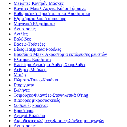
Μετώπες-Καντράν-Μάσκες
Κανάτες-Μπωλ-Δοχεία-Κάδοι-Τύμπανα
Καθαριστικά-Προστατευτικά-Αποσμητικά
Εξαρτήματα λοιπά συσκευής
Μηχανικά Εξαρτήματα
Αντιστάσεις
Αντλίες
Βαλβίδες
Βάσεις-Τράπεζες
Βίδες-Παξιμάδια-Ροδέλες
Βρυσάκια-Μπεκ-Ακροστόμια εκτόξευσης ρευστών
Ελατήρια-Ελάσματα
Κλείστρα-Άγκιστρα-Λαβές-Χειρολαβές
Λέβητες-Μπόιλερ
Μοτέρ
Πώματα-Τάπες-Καπάκια
Στηρίγματα
Σωλήνες
Τσιμούχες-Φλάντζες-Στεγανωτικά O'ring
Διάφορες μικροσυσκευές
Συσκευές κουζίνας
Βραστήρας
Αγωγοί-Καλώδια
Ακροδέκτες κλέμενς-Φισέτες-Σύνδεσμοι αγωγών
Αντιστάσεις