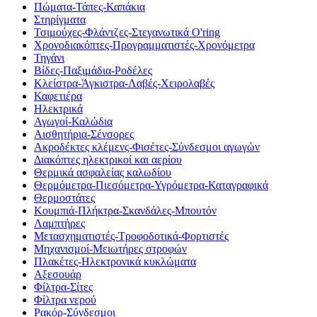
Πώματα-Τάπες-Καπάκια
Στηρίγματα
Τσιμούχες-Φλάντζες-Στεγανωτικά O'ring
Χρονοδιακόπτες-Προγραμματιστές-Χρονόμετρα
Τηγάνι
Βίδες-Παξιμάδια-Ροδέλες
Κλείστρα-Άγκιστρα-Λαβές-Χειρολαβές
Καφετιέρα
Ηλεκτρικά
Αγωγοί-Καλώδια
Αισθητήρια-Σένσορες
Ακροδέκτες κλέμενς-Φισέτες-Σύνδεσμοι αγωγών
Διακόπτες ηλεκτρικοί και αερίου
Θερμικά ασφαλείας καλωδίου
Θερμόμετρα-Πιεσόμετρα-Υγρόμετρα-Καταγραφικά
Θερμοστάτες
Κουμπιά-Πλήκτρα-Σκανδάλες-Μπουτόν
Λαμπτήρες
Μετασχηματιστές-Τροφοδοτικά-Φορτιστές
Μηχανισμοί-Μειωτήρες στροφών
Πλακέτες-Ηλεκτρονικά κυκλώματα
Αξεσουάρ
Φίλτρα-Σίτες
Φίλτρα νερού
Ρακόρ-Σύνδεσμοι