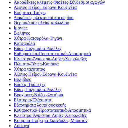
Ακροδέκτες κλέμενς-Φισέτες-Σύνδεσμοι αγωγών
Άξονες-Πείροι-Έδρανα-Κουζινέτα
Βούρτσες-Τσόχες
Διακόπτες ηλεκτρικοί και αερίου
Θερμικά ασφαλείας καλωδίου
Ιμάντες
Σωλήνες
Χύτρα-Κατσαρόλα-Τηγάνι
Κατσαρόλα
Βίδες-Παξιμάδια-Ροδέλες
Καθαριστικά-Προστατευτικά-Αποσμητικά
Κλείστρα-Άγκιστρα-Λαβές-Χειρολαβές
Πώματα-Τάπες-Καπάκια
Χύτρα ταχύτητας
Άξονες-Πείροι-Έδρανα-Κουζινέτα
Βαλβίδες
Βάσεις-Τράπεζες
Βίδες-Παξιμάδια-Ροδέλες
Βραχίονες-Ντίζες-Ωστήρια
Ελατήρια-Ελάσματα
Εξαρτήματα λοιπά συσκευής
Καθαριστικά-Προστατευτικά-Αποσμητικά
Κλείστρα-Άγκιστρα-Λαβές-Χειρολαβές
Κουμπιά-Πλήκτρα-Σκανδάλες-Μπουτόν
Λάστιχα