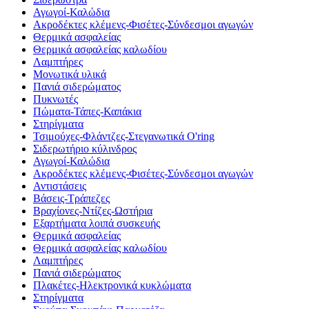
Αγωγοί-Καλώδια
Ακροδέκτες κλέμενς-Φισέτες-Σύνδεσμοι αγωγών
Θερμικά ασφαλείας
Θερμικά ασφαλείας καλωδίου
Λαμπτήρες
Μονωτικά υλικά
Πανιά σιδερώματος
Πυκνωτές
Πώματα-Τάπες-Καπάκια
Στηρίγματα
Τσιμούχες-Φλάντζες-Στεγανωτικά O'ring
Σιδερωτήριο κύλινδρος
Αγωγοί-Καλώδια
Ακροδέκτες κλέμενς-Φισέτες-Σύνδεσμοι αγωγών
Αντιστάσεις
Βάσεις-Τράπεζες
Βραχίονες-Ντίζες-Ωστήρια
Εξαρτήματα λοιπά συσκευής
Θερμικά ασφαλείας
Θερμικά ασφαλείας καλωδίου
Λαμπτήρες
Πανιά σιδερώματος
Πλακέτες-Ηλεκτρονικά κυκλώματα
Στηρίγματα