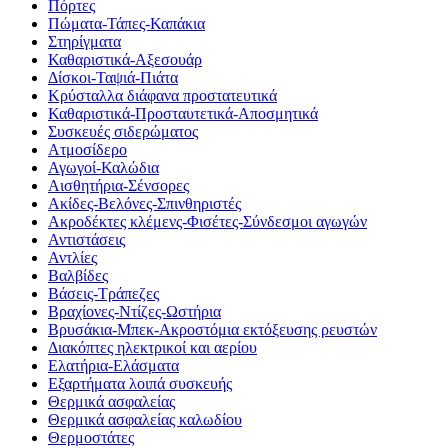
Πόρτες
Πώματα-Τάπες-Καπάκια
Στηρίγματα
Καθαριστικά-Αξεσουάρ
Δίσκοι-Ταψιά-Πιάτα
Κρύσταλλα διάφανα προστατευτικά
Καθαριστικά-Προσταυτετικά-Αποσμητικά
Συσκευές σιδερώματος
Ατμοσίδερο
Αγωγοί-Καλώδια
Αισθητήρια-Σένσορες
Ακίδες-Βελόνες-Σπινθηριστές
Ακροδέκτες κλέμενς-Φισέτες-Σύνδεσμοι αγωγών
Αντιστάσεις
Αντλίες
Βαλβίδες
Βάσεις-Τράπεζες
Βραχίονες-Ντίζες-Ωστήρια
Βρυσάκια-Μπεκ-Ακροστόμια εκτόξευσης ρευστών
Διακόπτες ηλεκτρικοί και αερίου
Ελατήρια-Ελάσματα
Εξαρτήματα λοιπά συσκευής
Θερμικά ασφαλείας
Θερμικά ασφαλείας καλωδίου
Θερμοστάτες