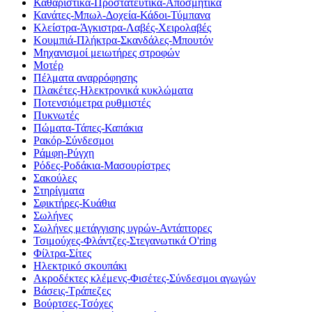
Καθαριστικά-Προστατευτικά-Αποσμητικά
Κανάτες-Μπωλ-Δοχεία-Κάδοι-Τύμπανα
Κλείστρα-Άγκιστρα-Λαβές-Χειρολαβές
Κουμπιά-Πλήκτρα-Σκανδάλες-Μπουτόν
Μηχανισμοί μειωτήρες στροφών
Μοτέρ
Πέλματα αναρρόφησης
Πλακέτες-Ηλεκτρονικά κυκλώματα
Ποτενσιόμετρα ρυθμιστές
Πυκνωτές
Πώματα-Τάπες-Καπάκια
Ρακόρ-Σύνδεσμοι
Ράμφη-Ρύγχη
Ρόδες-Ροδάκια-Μασουρίστρες
Σακούλες
Στηρίγματα
Σφικτήρες-Κυάθια
Σωλήνες
Σωλήνες μετάγγισης υγρών-Αντάπτορες
Τσιμούχες-Φλάντζες-Στεγανωτικά O'ring
Φίλτρα-Σίτες
Ηλεκτρικό σκουπάκι
Ακροδέκτες κλέμενς-Φισέτες-Σύνδεσμοι αγωγών
Βάσεις-Τράπεζες
Βούρτσες-Τσόχες