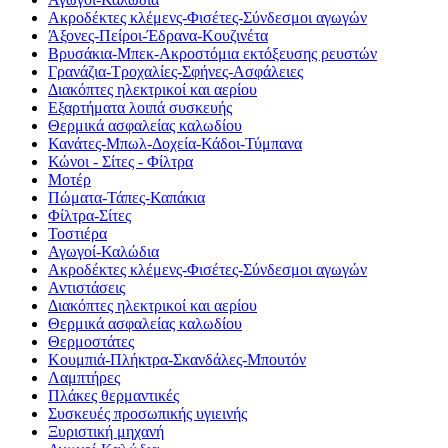
Ακροδέκτες κλέμενς-Φισέτες-Σύνδεσμοι αγωγών
Άξονες-Πείροι-Έδρανα-Κουζινέτα
Βρυσάκια-Μπεκ-Ακροστόμια εκτόξευσης ρευστών
Γρανάζια-Τροχαλίες-Σφήνες-Ασφάλειες
Διακόπτες ηλεκτρικοί και αερίου
Εξαρτήματα λοιπά συσκευής
Θερμικά ασφαλείας καλωδίου
Κανάτες-Μπωλ-Δοχεία-Κάδοι-Τύμπανα
Κώνοι - Σίτες - Φίλτρα
Μοτέρ
Πώματα-Τάπες-Καπάκια
Φίλτρα-Σίτες
Τοστιέρα
Αγωγοί-Καλώδια
Ακροδέκτες κλέμενς-Φισέτες-Σύνδεσμοι αγωγών
Αντιστάσεις
Διακόπτες ηλεκτρικοί και αερίου
Θερμικά ασφαλείας καλωδίου
Θερμοστάτες
Κουμπιά-Πλήκτρα-Σκανδάλες-Μπουτόν
Λαμπτήρες
Πλάκες θερμαντικές
Συσκευές προσωπικής υγιεινής
Ξυριστική μηχανή