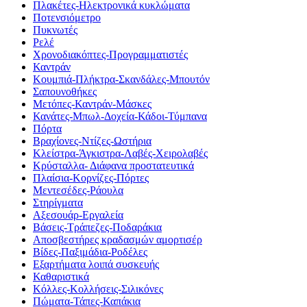
Πλακέτες-Ηλεκτρονικά κυκλώματα
Ποτενσιόμετρο
Πυκνωτές
Ρελέ
Χρονοδιακόπτες-Προγραμματιστές
Καντράν
Κουμπιά-Πλήκτρα-Σκανδάλες-Μπουτόν
Σαπουνοθήκες
Μετόπες-Καντράν-Μάσκες
Κανάτες-Μπωλ-Δοχεία-Κάδοι-Τύμπανα
Πόρτα
Βραχίονες-Ντίζες-Ωστήρια
Κλείστρα-Άγκιστρα-Λαβές-Χειρολαβές
Κρύσταλλα- Διάφανα προστατευτικά
Πλαίσια-Κορνίζες-Πόρτες
Μεντεσέδες-Ράουλα
Στηρίγματα
Αξεσουάρ-Εργαλεία
Βάσεις-Τράπεζες-Ποδαράκια
Αποσβεστήρες κραδασμών αμορτισέρ
Βίδες-Παξιμάδια-Ροδέλες
Εξαρτήματα λοιπά συσκευής
Καθαριστικά
Κόλλες-Κολλήσεις-Σιλικόνες
Πώματα-Τάπες-Καπάκια