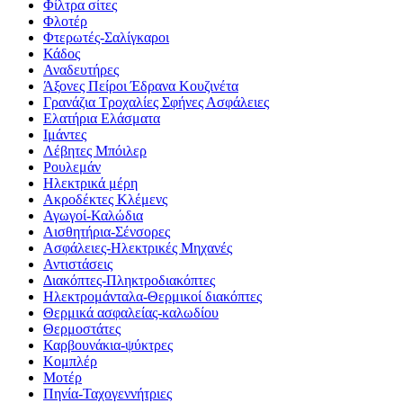
Φίλτρα σίτες
Φλοτέρ
Φτερωτές-Σαλίγκαροι
Κάδος
Αναδευτήρες
Άξονες Πείροι Έδρανα Κουζινέτα
Γρανάζια Τροχαλίες Σφήνες Ασφάλειες
Ελατήρια Ελάσματα
Ιμάντες
Λέβητες Μπόιλερ
Ρουλεμάν
Ηλεκτρικά μέρη
Ακροδέκτες Κλέμενς
Αγωγοί-Καλώδια
Αισθητήρια-Σένσορες
Ασφάλειες-Ηλεκτρικές Μηχανές
Αντιστάσεις
Διακόπτες-Πληκτροδιακόπτες
Ηλεκτρομάνταλα-Θερμικοί διακόπτες
Θερμικά ασφαλείας-καλωδίου
Θερμοστάτες
Καρβουνάκια-ψύκτρες
Κομπλέρ
Μοτέρ
Πηνία-Ταχογεννήτριες