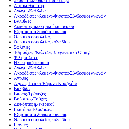
Σκούπα-Σκουπάκι-Παρκετέζα
Ατμοκαθαριστής
Αγωγοί-Καλώδια
Ακροδέκτες κλέμενς-Φισέτες-Σύνδεσμοι αγωγών
Βαλβίδες
Διακόπτες ηλεκτρικοί και αερίου
Εξαρτήματα λοιπά συσκευής
Θερμικά ασφαλείας
Θερμικά ασφαλείας καλωδίου
Σωλήνες
Τσιμούχες-Φλάντζες-Στεγανωτικά O'ring
Φίλτρα-Σίτες
Ηλεκτρική σκούπα
Αγωγοί-Καλώδια
Ακροδέκτες κλέμενς-Φισέτες-Σύνδεσμοι αγωγών
Αντλίες
Άξονες-Πείροι-Έδρανα-Κουζινέτα
Βαλβίδες
Βάσεις-Τράπεζες
Βούρτσες-Τσόχες
Διακόπτες ηλεκτρικοί
Ελατήρια-Ελάσματα
Εξαρτήματα λοιπά συσκευής
Θερμικά ασφαλείας καλωδίου
Ιμάντες