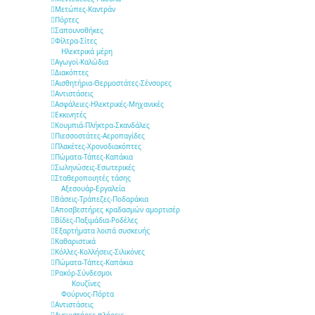
Μετώπες-Καντράν
Πόρτες
Σαπουνοθήκες
Φίλτρα-Σίτες
Ηλεκτρικά μέρη
Αγωγοί-Καλώδια
Διακόπτες
Αισθητήρια-Θερμοστάτες-Σένσορες
Αντιστάσεις
Ασφάλειες-Ηλεκτρικές-Μηχανικές
Εκκινητές
Κουμπιά-Πλήκτρα-Σκανδάλες
Πιεσσοστάτες-Αεροπαγίδες
Πλακέτες-Χρονοδιακόπτες
Πώματα-Τάπες-Καπάκια
Σωληνώσεις-Εσωτερικές
Σταθεροποιητές τάσης
Αξεσουάρ-Εργαλεία
Βάσεις-Τράπεζες-Ποδαράκια
Αποσβεστήρες κραδασμών αμορτισέρ
Βίδες-Παξιμάδια-Ροδέλες
Εξαρτήματα λοιπά συσκευής
Καθαριστικά
Κόλλες-Κολλήσεις-Σιλικόνες
Πώματα-Τάπες-Καπάκια
Ρακόρ-Σύνδεσμοι
Κουζίνες
Φούρνος-Πόρτα
Αντιστάσεις