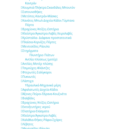
Καντράν
Κουμπιά-Πλήκτρα-Σκανδάλες-Μπουτόν
Σαπουνοθήκες
Μετόπες-Καντράν-Μάσκες
Κανάτες-Μπωλ-Δοχεία-Κάδοι-Τύμπανα
Πόρτα
Βραχίονες-Ντίζες-Ωστήρια
Κλείστρα-Άγκιστρα-Λαβές-Χειρολαβές
Κρύσταλλα- Διάφανα προστατευτικά
Πλαίσια-Κορνίζες-Πόρτες
Μεντεσέδες-Ράουλα
Στηρίγματα
Πλυντήριο Πιάτων
Αντλία πλύσεως (μοτέρ)
Αντλίες-Μοτέρ πλύσης
Τσιμούχες-Φλάντζες
Φτερωτές-Σαλίγκαροι
Πυκνωτές
Λάστιχα
Υδραυλικά-Mηχανικά μέρη
Αφαλατωτές-Δοχεία-Κάδοι
Άξονες-Πείροι-Έδρανα-Κουζινέτα
Βαλβίδες
Βραχίονες-Ντίζες-Ωστήρια
Εκτοξευτήρες νερού
Ελατήρια-Ελάσματα
Κλείστρα-Άγκιστρα-Λαβές
Καλάθια-Θήκες-Ράφια-Σχάρες
Λέβητες
Μεντεσέδες-Ράουλα