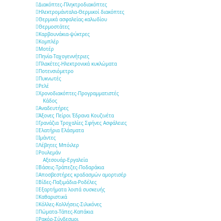
Διακόπτες-Πληκτροδιακόπτες
Ηλεκτρομάνταλα-Θερμικοί διακόπτες
Θερμικά ασφαλείας-καλωδίου
Θερμοστάτες
Καρβουνάκια-ψύκτρες
Κομπλέρ
Μοτέρ
Πηνία-Ταχογεννήτριες
Πλακέτες-Ηλεκτρονικά κυκλώματα
Ποτενσιόμετρο
Πυκνωτές
Ρελέ
Χρονοδιακόπτες-Προγραμματιστές
Κάδος
Αναδευτήρες
Άξονες Πείροι Έδρανα Κουζινέτα
Γρανάζια Τροχαλίες Σφήνες Ασφάλειες
Ελατήρια Ελάσματα
Ιμάντες
Λέβητες Μπόιλερ
Ρουλεμάν
Αξεσουάρ-Εργαλεία
Βάσεις-Τράπεζες-Ποδαράκια
Αποσβεστήρες κραδασμών αμορτισέρ
Βίδες-Παξιμάδια-Ροδέλες
Εξαρτήματα λοιπά συσκευής
Καθαριστικά
Κόλλες-Κολλήσεις-Σιλικόνες
Πώματα-Τάπες-Καπάκια
Ρακόρ-Σύνδεσμοι