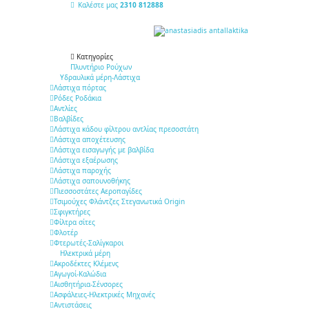
Καλέστε μας
2310 812888
Κατηγορίες
Πλυντήριο Ρούχων
Υδραυλικά μέρη-Λάστιχα
Λάστιχα πόρτας
Ρόδες Ροδάκια
Αντλίες
Βαλβίδες
Λάστιχα κάδου φίλτρου αντλίας πρεσοστάτη
Λάστιχα αποχέτευσης
Λάστιχα εισαγωγής με βαλβίδα
Λάστιχα εξαέρωσης
Λάστιχα παροχής
Λάστιχα σαπουνοθήκης
Πιεσσοστάτες Αεροπαγίδες
Τσιμούχες Φλάντζες Στεγανωτικά Origin
Σφιγκτήρες
Φίλτρα σίτες
Φλοτέρ
Φτερωτές-Σαλίγκαροι
Ηλεκτρικά μέρη
Ακροδέκτες Κλέμενς
Αγωγοί-Καλώδια
Αισθητήρια-Σένσορες
Ασφάλειες-Ηλεκτρικές Μηχανές
Αντιστάσεις