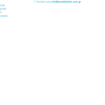
Ρωτήστε μας
info@antallaktiko.com.gr
ιση
0
ery
μένα
0
 €
ιασμός