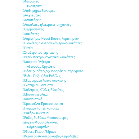
Φτερωτές
Ηλεκτρικά
Αισθητήρια-Σένσορες
Aνιχνευτικά
Αντιστάσεις
Ασφάλειες ηλεκτρικές-μηχανικές
Θερμοστάτες
Διακόπτες
Λαμπτήρες-Ντουί-Βάσεις λαμπτήρων
Πλακέτες ηλεκτρονικές-Χρονοδιακόπτες
Πηνία
Σταθεροποιητής τάσης
Ρελέ-Ηλεκτρομαγνητικοί διακόπτες
Κουμπιά-Πλήκτρα
Αξεσουάρ-Εργαλεία
Βάσεις-Τράπεζες-Ποδαράκια-Στηρίγματα
Βίδες-Παξιμάδια-Ροδέλες
Εξαρτήματα λοιπά συσκευής
Ελατήρια-Ελάσματα
Κολλήσεις-Κόλλες-Σιλικόνες
Μονωτικά υλικά
Καθαριστικά
Κρύσταλλα-Προστατευτικά
Πώματα-Τάπες-Καπάκια
Ρακόρ-Σύνδεσμοι
Ρόδες-Ροδάκια-Μασουρίστρες
Δοχεία-Φρουτολεκάνες
Πόρτα-Καμπίνα
Άξονες-Πείροι-Έδρανα
Κλείστρα-Άγκιστρα-Λαβές-Χειρολαβές