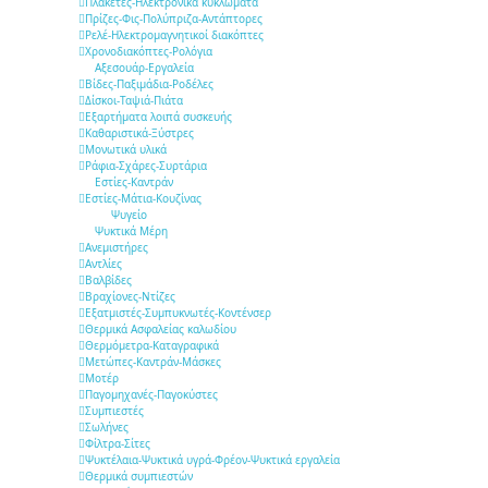
Πλακέτες-Ηλεκτρονικά κυκλώματα
Πρίζες-Φις-Πολύπριζα-Αντάπτορες
Ρελέ-Ηλεκτρομαγνητικοί διακόπτες
Χρονοδιακόπτες-Ρολόγια
Αξεσουάρ-Εργαλεία
Βίδες-Παξιμάδια-Ροδέλες
Δίσκοι-Ταψιά-Πιάτα
Εξαρτήματα λοιπά συσκευής
Καθαριστικά-Ξύστρες
Μονωτικά υλικά
Ράφια-Σχάρες-Συρτάρια
Εστίες-Καντράν
Εστίες-Μάτια-Κουζίνας
Ψυγείο
Ψυκτικά Μέρη
Ανεμιστήρες
Αντλίες
Βαλβίδες
Βραχίονες-Ντίζες
Εξατμιστές-Συμπυκνωτές-Κοντένσερ
Θερμικά Ασφαλείας καλωδίου
Θερμόμετρα-Καταγραφικά
Μετώπες-Καντράν-Μάσκες
Μοτέρ
Παγομηχανές-Παγοκύστες
Συμπιεστές
Σωλήνες
Φίλτρα-Σίτες
Ψυκτέλαια-Ψυκτικά υγρά-Φρέον-Ψυκτικά εργαλεία
Θερμικά συμπιεστών