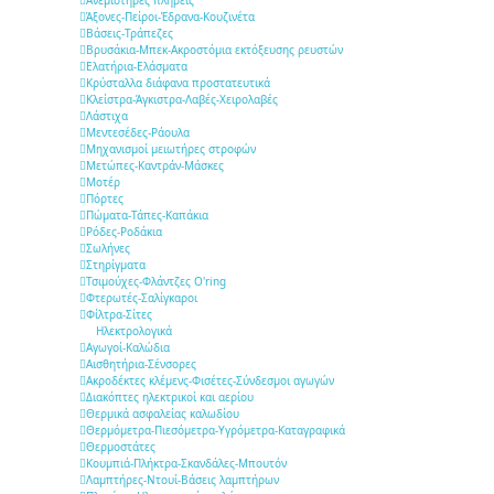
Ανεμιστήρες πλήρεις
Άξονες-Πείροι-Έδρανα-Κουζινέτα
Βάσεις-Τράπεζες
Βρυσάκια-Μπεκ-Ακροστόμια εκτόξευσης ρευστών
Ελατήρια-Ελάσματα
Κρύσταλλα διάφανα προστατευτικά
Κλείστρα-Άγκιστρα-Λαβές-Χειρολαβές
Λάστιχα
Μεντεσέδες-Ράουλα
Μηχανισμοί μειωτήρες στροφών
Μετώπες-Καντράν-Μάσκες
Μοτέρ
Πόρτες
Πώματα-Τάπες-Καπάκια
Ρόδες-Ροδάκια
Σωλήνες
Στηρίγματα
Τσιμούχες-Φλάντζες O'ring
Φτερωτές-Σαλίγκαροι
Φίλτρα-Σίτες
Ηλεκτρολογικά
Αγωγοί-Καλώδια
Αισθητήρια-Σένσορες
Ακροδέκτες κλέμενς-Φισέτες-Σύνδεσμοι αγωγών
Διακόπτες ηλεκτρικοί και αερίου
Θερμικά ασφαλείας καλωδίου
Θερμόμετρα-Πιεσόμετρα-Υγρόμετρα-Καταγραφικά
Θερμοστάτες
Κουμπιά-Πλήκτρα-Σκανδάλες-Μπουτόν
Λαμπτήρες-Ντουί-Βάσεις λαμπτήρων