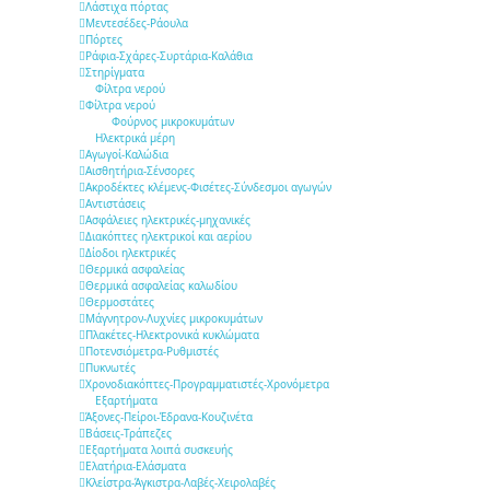
Λάστιχα πόρτας
Μεντεσέδες-Ράουλα
Πόρτες
Ράφια-Σχάρες-Συρτάρια-Καλάθια
Στηρίγματα
Φίλτρα νερού
Φίλτρα νερού
Φούρνος μικροκυμάτων
Ηλεκτρικά μέρη
Αγωγοί-Καλώδια
Αισθητήρια-Σένσορες
Ακροδέκτες κλέμενς-Φισέτες-Σύνδεσμοι αγωγών
Αντιστάσεις
Ασφάλειες ηλεκτρικές-μηχανικές
Διακόπτες ηλεκτρικοί και αερίου
Δίοδοι ηλεκτρικές
Θερμικά ασφαλείας
Θερμικά ασφαλείας καλωδίου
Θερμοστάτες
Μάγνητρον-Λυχνίες μικροκυμάτων
Πλακέτες-Ηλεκτρονικά κυκλώματα
Ποτενσιόμετρα-Ρυθμιστές
Πυκνωτές
Χρονοδιακόπτες-Προγραμματιστές-Χρονόμετρα
Εξαρτήματα
Άξονες-Πείροι-Έδρανα-Κουζινέτα
Βάσεις-Τράπεζες
Εξαρτήματα λοιπά συσκευής
Ελατήρια-Ελάσματα
Κλείστρα-Άγκιστρα-Λαβές-Χειρολαβές