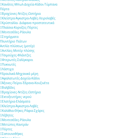
Κανάτες-Μπωλ-Δοχεία-Κάδοι-Τύμπανα
Πόρτα
Βραχίονες-Ντίζες-Ωστήρια
Κλείστρα-Άγκιστρα-Λαβές-Χειρολαβές
Κρύσταλλα- Διάφανα προστατευτικά
Πλαίσια-Κορνίζες-Πόρτες
Μεντεσέδες-Ράουλα
Στηρίγματα
Πλυντήριο Πιάτων
Αντλία πλύσεως (μοτέρ)
Αντλίες-Μοτέρ πλύσης
Τσιμούχες-Φλάντζες
Φτερωτές-Σαλίγκαροι
Πυκνωτές
Λάστιχα
Υδραυλικά-Mηχανικά μέρη
Αφαλατωτές-Δοχεία-Κάδοι
Άξονες-Πείροι-Έδρανα-Κουζινέτα
Βαλβίδες
Βραχίονες-Ντίζες-Ωστήρια
Εκτοξευτήρες νερού
Ελατήρια-Ελάσματα
Κλείστρα-Άγκιστρα-Λαβές
Καλάθια-Θήκες-Ράφια-Σχάρες
Λέβητες
Μεντεσέδες-Ράουλα
Μετώπες-Καντράν
Πόρτες
Σαπουνοθήκες