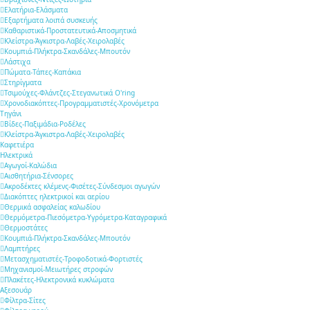
Ελατήρια-Ελάσματα
Εξαρτήματα λοιπά συσκευής
Καθαριστικά-Προστατευτικά-Αποσμητικά
Κλείστρα-Άγκιστρα-Λαβές-Χειρολαβές
Κουμπιά-Πλήκτρα-Σκανδάλες-Μπουτόν
Λάστιχα
Πώματα-Τάπες-Καπάκια
Στηρίγματα
Τσιμούχες-Φλάντζες-Στεγανωτικά O'ring
Χρονοδιακόπτες-Προγραμματιστές-Χρονόμετρα
Τηγάνι
Βίδες-Παξιμάδια-Ροδέλες
Κλείστρα-Άγκιστρα-Λαβές-Χειρολαβές
Καφετιέρα
Ηλεκτρικά
Αγωγοί-Καλώδια
Αισθητήρια-Σένσορες
Ακροδέκτες κλέμενς-Φισέτες-Σύνδεσμοι αγωγών
Διακόπτες ηλεκτρικοί και αερίου
Θερμικά ασφαλείας καλωδίου
Θερμόμετρα-Πιεσόμετρα-Υγρόμετρα-Καταγραφικά
Θερμοστάτες
Κουμπιά-Πλήκτρα-Σκανδάλες-Μπουτόν
Λαμπτήρες
Μετασχηματιστές-Τροφοδοτικά-Φορτιστές
Μηχανισμοί-Μειωτήρες στροφών
Πλακέτες-Ηλεκτρονικά κυκλώματα
Αξεσουάρ
Φίλτρα-Σίτες