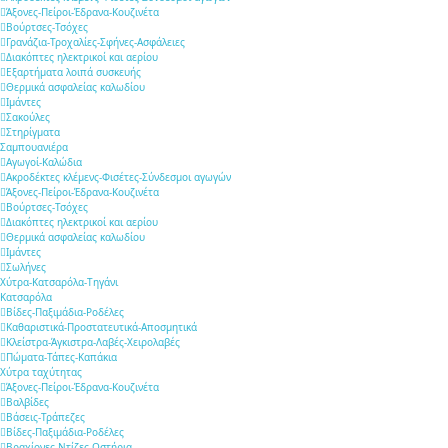
Άξονες-Πείροι-Έδρανα-Κουζινέτα
Βούρτσες-Τσόχες
Γρανάζια-Τροχαλίες-Σφήνες-Ασφάλειες
Διακόπτες ηλεκτρικοί και αερίου
Εξαρτήματα λοιπά συσκευής
Θερμικά ασφαλείας καλωδίου
Ιμάντες
Σακούλες
Στηρίγματα
Σαμπουανιέρα
Αγωγοί-Καλώδια
Ακροδέκτες κλέμενς-Φισέτες-Σύνδεσμοι αγωγών
Άξονες-Πείροι-Έδρανα-Κουζινέτα
Βούρτσες-Τσόχες
Διακόπτες ηλεκτρικοί και αερίου
Θερμικά ασφαλείας καλωδίου
Ιμάντες
Σωλήνες
Χύτρα-Κατσαρόλα-Τηγάνι
Κατσαρόλα
Βίδες-Παξιμάδια-Ροδέλες
Καθαριστικά-Προστατευτικά-Αποσμητικά
Κλείστρα-Άγκιστρα-Λαβές-Χειρολαβές
Πώματα-Τάπες-Καπάκια
Χύτρα ταχύτητας
Άξονες-Πείροι-Έδρανα-Κουζινέτα
Βαλβίδες
Βάσεις-Τράπεζες
Βίδες-Παξιμάδια-Ροδέλες
Βραχίονες-Ντίζες-Ωστήρια