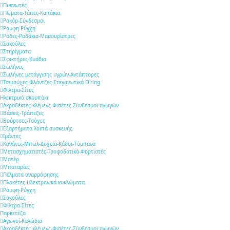
Πυκνωτές
Πώματα-Τάπες-Καπάκια
Ρακόρ-Σύνδεσμοι
Ράμφη-Ρύγχη
Ρόδες-Ροδάκια-Μασουρίστρες
Σακούλες
Στηρίγματα
Σφικτήρες-Κυάθια
Σωλήνες
Σωλήνες μετάγγισης υγρών-Αντάπτορες
Τσιμούχες-Φλάντζες-Στεγανωτικά O'ring
Φίλτρα-Σίτες
Ηλεκτρικό σκουπάκι
Ακροδέκτες κλέμενς-Φισέτες-Σύνδεσμοι αγωγών
Βάσεις-Τράπεζες
Βούρτσες-Τσόχες
Εξαρτήματα λοιπά συσκευής
Ιμάντες
Κανάτες-Μπωλ-Δοχεία-Κάδοι-Τύμπανα
Μετασχηματιστές-Τροφοδοτικά-Φορτιστές
Μοτέρ
Μπαταρίες
Πέλματα αναρρόφησης
Πλακέτες-Ηλεκτρονικά κυκλώματα
Ράμφη-Ρύγχη
Σακούλες
Φίλτρα-Σίτες
Παρκετέζα
Αγωγοί-Καλώδια
Ακροδέκτες κλέμενς-Φισέτες-Σύνδεσμοι αγωγών