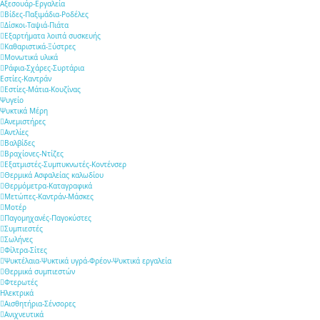
Αξεσουάρ-Εργαλεία
Βίδες-Παξιμάδια-Ροδέλες
Δίσκοι-Ταψιά-Πιάτα
Εξαρτήματα λοιπά συσκευής
Καθαριστικά-Ξύστρες
Μονωτικά υλικά
Ράφια-Σχάρες-Συρτάρια
Εστίες-Καντράν
Εστίες-Μάτια-Κουζίνας
Ψυγείο
Ψυκτικά Μέρη
Ανεμιστήρες
Αντλίες
Βαλβίδες
Βραχίονες-Ντίζες
Εξατμιστές-Συμπυκνωτές-Κοντένσερ
Θερμικά Ασφαλείας καλωδίου
Θερμόμετρα-Καταγραφικά
Μετώπες-Καντράν-Μάσκες
Μοτέρ
Παγομηχανές-Παγοκύστες
Συμπιεστές
Σωλήνες
Φίλτρα-Σίτες
Ψυκτέλαια-Ψυκτικά υγρά-Φρέον-Ψυκτικά εργαλεία
Θερμικά συμπιεστών
Φτερωτές
Ηλεκτρικά
Αισθητήρια-Σένσορες
Aνιχνευτικά