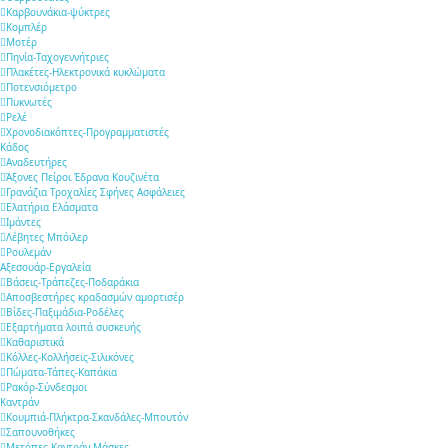
Καρβουνάκια-ψύκτρες
Κομπλέρ
Μοτέρ
Πηνία-Ταχογεννήτριες
Πλακέτες-Ηλεκτρονικά κυκλώματα
Ποτενσιόμετρο
Πυκνωτές
Ρελέ
Χρονοδιακόπτες-Προγραμματιστές
Κάδος
Αναδευτήρες
Άξονες Πείροι Έδρανα Κουζινέτα
Γρανάζια Τροχαλίες Σφήνες Ασφάλειες
Ελατήρια Ελάσματα
Ιμάντες
Λέβητες Μπόιλερ
Ρουλεμάν
Αξεσουάρ-Εργαλεία
Βάσεις-Τράπεζες-Ποδαράκια
Αποσβεστήρες κραδασμών αμορτισέρ
Βίδες-Παξιμάδια-Ροδέλες
Εξαρτήματα λοιπά συσκευής
Καθαριστικά
Κόλλες-Κολλήσεις-Σιλικόνες
Πώματα-Τάπες-Καπάκια
Ρακόρ-Σύνδεσμοι
Καντράν
Κουμπιά-Πλήκτρα-Σκανδάλες-Μπουτόν
Σαπουνοθήκες
Μετόπες-Καντράν-Μάσκες