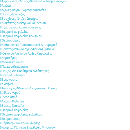
Ακροδέκτες κλέμενς-Φισέτες-Σύνδεσμοι αγωγών
Αντλίες
Άξονες-Πείροι-Έδρανα-Κουζινέτα
Βάσεις-Τράπεζες
Βραχίονες-Ντίζες-Ωστήρια
Διακόπτες ηλεκτρικοί και αερίου
Εξαρτήματα λοιπά συσκευής
Θερμικά ασφαλείας
Θερμικά ασφαλείας καλωδίου
Θερμοστάτες
Καθαριστικά-Προστατευτικά-Αποσμητικά
Κανάτες-Μπωλ-Δοχεία-Κάδοι-Τύμπανα
Κλείστρα-Άγκιστρα-Λαβές-Χειρολαβές
Λαμπτήρες
Μονωτικά υλικά
Πανιά σιδερώματος
Πρίζες-Φις-Πολύπριζα-Αντάπτορες
Ρακόρ-Σύνδεσμοι
Στηρίγματα
Σωλήνες
Τσιμούχες-Φλάντζες-Στεγανωτικά O'ring
Φίλτρα νερού
Σίδερο απλό
Αγωγοί-Καλώδια
Βάσεις-Τράπεζες
Θερμικά ασφαλείας
Θερμικά ασφαλείας καλωδίου
Θερμοστάτες
Κόμπλερ-Σύνδεσμοι κίνησης
Κουμπιά-Πλήκτρα-Σκανδάλες-Μπουτόν