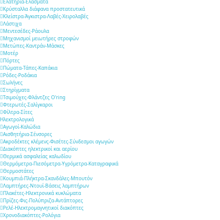
Ελατήρια-Ελάσματα
Κρύσταλλα διάφανα προστατευτικά
Κλείστρα-Άγκιστρα-Λαβές-Χειρολαβές
Λάστιχα
Μεντεσέδες-Ράουλα
Μηχανισμοί μειωτήρες στροφών
Μετώπες-Καντράν-Μάσκες
Μοτέρ
Πόρτες
Πώματα-Τάπες-Καπάκια
Ρόδες-Ροδάκια
Σωλήνες
Στηρίγματα
Τσιμούχες-Φλάντζες O'ring
Φτερωτές-Σαλίγκαροι
Φίλτρα-Σίτες
Ηλεκτρολογικά
Αγωγοί-Καλώδια
Αισθητήρια-Σένσορες
Ακροδέκτες κλέμενς-Φισέτες-Σύνδεσμοι αγωγών
Διακόπτες ηλεκτρικοί και αερίου
Θερμικά ασφαλείας καλωδίου
Θερμόμετρα-Πιεσόμετρα-Υγρόμετρα-Καταγραφικά
Θερμοστάτες
Κουμπιά-Πλήκτρα-Σκανδάλες-Μπουτόν
Λαμπτήρες-Ντουί-Βάσεις λαμπτήρων
Πλακέτες-Ηλεκτρονικά κυκλώματα
Πρίζες-Φις-Πολύπριζα-Αντάπτορες
Ρελέ-Ηλεκτρομαγνητικοί διακόπτες
Χρονοδιακόπτες-Ρολόγια