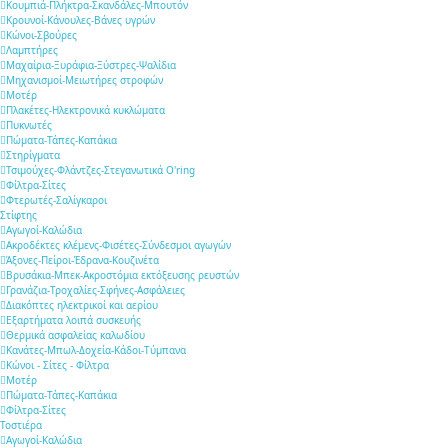
Κουμπιά-Πλήκτρα-Σκανδάλες-Μπουτόν
Κρουνοί-Κάνουλες-Βάνες υγρών
Κώνοι-Σβούρες
Λαμπτήρες
Μαχαίρια-Ξυράφια-Ξύστρες-Ψαλίδια
Μηχανισμοί-Μειωτήρες στροφών
Μοτέρ
Πλακέτες-Ηλεκτρονικά κυκλώματα
Πυκνωτές
Πώματα-Τάπες-Καπάκια
Στηρίγματα
Τσιμούχες-Φλάντζες-Στεγανωτικά O'ring
Φίλτρα-Σίτες
Φτερωτές-Σαλίγκαροι
Στίφτης
Αγωγοί-Καλώδια
Ακροδέκτες κλέμενς-Φισέτες-Σύνδεσμοι αγωγών
Άξονες-Πείροι-Έδρανα-Κουζινέτα
Βρυσάκια-Μπεκ-Ακροστόμια εκτόξευσης ρευστών
Γρανάζια-Τροχαλίες-Σφήνες-Ασφάλειες
Διακόπτες ηλεκτρικοί και αερίου
Εξαρτήματα λοιπά συσκευής
Θερμικά ασφαλείας καλωδίου
Κανάτες-Μπωλ-Δοχεία-Κάδοι-Τύμπανα
Κώνοι - Σίτες - Φίλτρα
Μοτέρ
Πώματα-Τάπες-Καπάκια
Φίλτρα-Σίτες
Τοστιέρα
Αγωγοί-Καλώδια