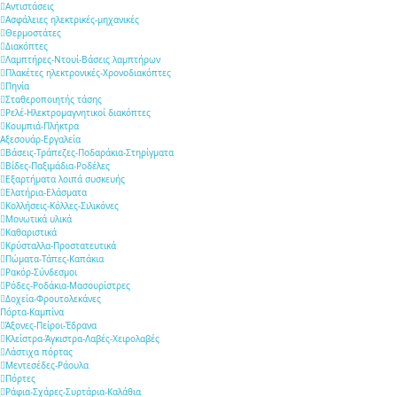
Αντιστάσεις
Ασφάλειες ηλεκτρικές-μηχανικές
Θερμοστάτες
Διακόπτες
Λαμπτήρες-Ντουί-Βάσεις λαμπτήρων
Πλακέτες ηλεκτρονικές-Χρονοδιακόπτες
Πηνία
Σταθεροποιητής τάσης
Ρελέ-Ηλεκτρομαγνητικοί διακόπτες
Κουμπιά-Πλήκτρα
Αξεσουάρ-Εργαλεία
Βάσεις-Τράπεζες-Ποδαράκια-Στηρίγματα
Βίδες-Παξιμάδια-Ροδέλες
Εξαρτήματα λοιπά συσκευής
Ελατήρια-Ελάσματα
Κολλήσεις-Κόλλες-Σιλικόνες
Μονωτικά υλικά
Καθαριστικά
Κρύσταλλα-Προστατευτικά
Πώματα-Τάπες-Καπάκια
Ρακόρ-Σύνδεσμοι
Ρόδες-Ροδάκια-Μασουρίστρες
Δοχεία-Φρουτολεκάνες
Πόρτα-Καμπίνα
Άξονες-Πείροι-Έδρανα
Κλείστρα-Άγκιστρα-Λαβές-Χειρολαβές
Λάστιχα πόρτας
Μεντεσέδες-Ράουλα
Πόρτες
Ράφια-Σχάρες-Συρτάρια-Καλάθια