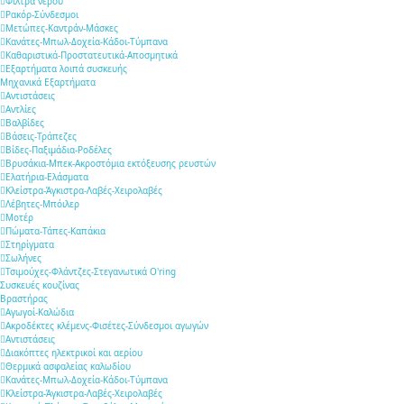
Φίλτρα νερού
Ρακόρ-Σύνδεσμοι
Μετώπες-Καντράν-Μάσκες
Κανάτες-Μπωλ-Δοχεία-Κάδοι-Τύμπανα
Καθαριστικά-Προστατευτικά-Αποσμητικά
Εξαρτήματα λοιπά συσκευής
Μηχανικά Εξαρτήματα
Αντιστάσεις
Αντλίες
Βαλβίδες
Βάσεις-Τράπεζες
Βίδες-Παξιμάδια-Ροδέλες
Βρυσάκια-Μπεκ-Ακροστόμια εκτόξευσης ρευστών
Ελατήρια-Ελάσματα
Κλείστρα-Άγκιστρα-Λαβές-Χειρολαβές
Λέβητες-Μπόιλερ
Μοτέρ
Πώματα-Τάπες-Καπάκια
Στηρίγματα
Σωλήνες
Τσιμούχες-Φλάντζες-Στεγανωτικά O'ring
Συσκευές κουζίνας
Βραστήρας
Αγωγοί-Καλώδια
Ακροδέκτες κλέμενς-Φισέτες-Σύνδεσμοι αγωγών
Αντιστάσεις
Διακόπτες ηλεκτρικοί και αερίου
Θερμικά ασφαλείας καλωδίου
Κανάτες-Μπωλ-Δοχεία-Κάδοι-Τύμπανα
Κλείστρα-Άγκιστρα-Λαβές-Χειρολαβές