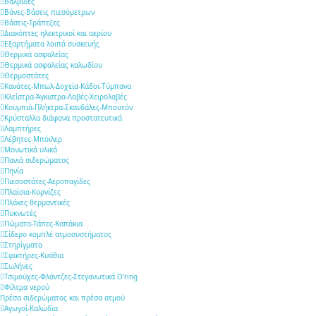
Βαλβίδες
Βάνες-Βάσεις πιεσόμετρων
Βάσεις-Τράπεζες
Διακόπτες ηλεκτρικοί και αερίου
Εξαρτήματα λοιπά συσκευής
Θερμικά ασφαλείας
Θερμικά ασφαλείας καλωδίου
Θερμοστάτες
Κανάτες-Μπωλ-Δοχεία-Κάδοι-Τύμπανα
Κλείστρα-Άγκιστρα-Λαβές-Χειρολαβές
Κουμπιά-Πλήκτρα-Σκανδάλες-Μπουτόν
Κρύσταλλα διάφανα προστατευτικά
Λαμπτήρες
Λέβητες-Μπόιλερ
Μονωτικά υλικά
Πανιά σιδερώματος
Πηνία
Πιεσοστάτες-Αεροπαγίδες
Πλαίσια-Κορνίζες
Πλάκες θερμαντικές
Πυκνωτές
Πώματα-Τάπες-Καπάκια
Σίδερο κομπλέ ατμοσυστήματος
Στηρίγματα
Σφικτήρες-Κυάθια
Σωλήνες
Τσιμούχες-Φλάντζες-Στεγανωτικά O'ring
Φίλτρα νερού
Πρέσα σιδερώματος και πρέσα ατμού
Αγωγοί-Καλώδια