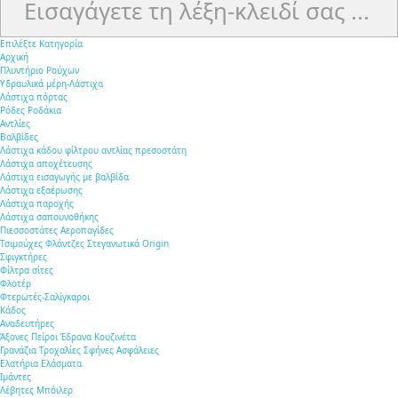
queryy
Επιλέξτε Κατηγορία
Αρχική
Πλυντήριο Ρούχων
Υδραυλικά μέρη-Λάστιχα
Λάστιχα πόρτας
Ρόδες Ροδάκια
Αντλίες
Βαλβίδες
Λάστιχα κάδου φίλτρου αντλίας πρεσοστάτη
Λάστιχα αποχέτευσης
Λάστιχα εισαγωγής με βαλβίδα
Λάστιχα εξαέρωσης
Λάστιχα παροχής
Λάστιχα σαπουνοθήκης
Πιεσσοστάτες Αεροπαγίδες
Τσιμούχες Φλάντζες Στεγανωτικά Origin
Σφιγκτήρες
Φίλτρα σίτες
Φλοτέρ
Φτερωτές-Σαλίγκαροι
Κάδος
Αναδευτήρες
Άξονες Πείροι Έδρανα Κουζινέτα
Γρανάζια Τροχαλίες Σφήνες Ασφάλειες
Ελατήρια Ελάσματα
Ιμάντες
Λέβητες Μπόιλερ