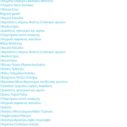
Κουμπιά-Πλήκτρα-Σκανδάλες-Μπουτόν
Πώματα-Τάπες-Καπάκια
Φίλτρα-Σίτες
Μηχανή φραπέ
Αγωγοί-Καλώδια
Ακροδέκτες κλέμενς-Φισέτες-Σύνδεσμοι αγωγών
Αναδευτήρες
Διακόπτες ηλεκτρικοί και αερίου
Εξαρτήματα λοιπά συσκευής
Θερμικά ασφαλείας καλωδίου
Μίξερ-Μπλέντερ
Αγωγοί-Καλώδια
Ακροδέκτες κλέμενς-Φισέτες-Σύνδεσμοι αγωγών
Αναδευτήρες
Αντιστάσεις
Άξονες-Πείροι-Έδρανα-Κουζινέτα
Βάσεις-Τράπεζες
Βίδες-Παξιμάδια-Ροδέλες
Βραχίονες-Ντίζες-Ωστήρια
Βρυσάκια-Μπεκ-Ακροστόμια εκτόξευσης ρευστών
Γρανάζια-Τροχαλίες-Σφήνες-Ασφάλειες
Διακόπτες ηλεκτρικοί και αερίου
Δίσκοι-Ταψιά-Πιάτα
Εξαρτήματα λοιπά συσκευής
Θερμικά ασφαλείας καλωδίου
Ιμάντες
Κανάτες-Μπωλ-Δοχεία-Κάδοι-Τύμπανα
Καρβουνάκια-Ψήκτρες
Κλείστρα-Άγκιστρα-Λαβές-Χειρολαβές
Κόμπλερ-Σύνδεσμοι κίνησης