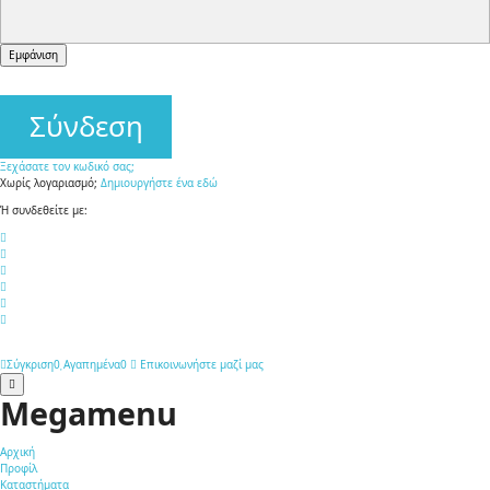
form-
Εμφάνιση
controll
Σύνδεση
Ξεχάσατε τον κωδικό σας;
Χωρίς λογαριασμό;
Δημιουργήστε ένα εδώ
Ή συνδεθείτε με:
Σύγκριση
0
Αγαπημένα
0
Επικοινωνήστε μαζί μας
Megamenu
Αρχική
Προφίλ
Καταστήματα