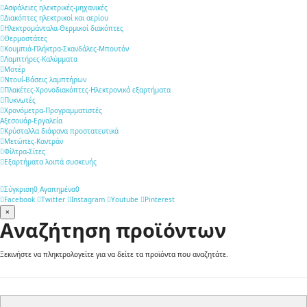
Ασφάλειες ηλεκτρικές-μηχανικές
Διακόπτες ηλεκτρικοί και αερίου
Ηλεκτρομάνταλα-Θερμικοί διακόπτες
Θερμοστάτες
Κουμπιά-Πλήκτρα-Σκανδάλες-Μπουτόν
Λαμπτήρες-Καλύμματα
Μοτέρ
Ντουί-Βάσεις λαμπτήρων
Πλακέτες-Χρονοδιακόπτες-Ηλεκτρονικά εξαρτήματα
Πυκνωτές
Χρονόμετρα-Προγραμματιστές
Αξεσουάρ-Εργαλεία
Κρύσταλλα διάφανα προστατευτικά
Μετώπες-Καντράν
Φίλτρα-Σίτες
Εξαρτήματα λοιπά συσκευής
Σύγκριση
0
Αγαπημένα
0
Facebook
Twitter
Instagram
Youtube
Pinterest
×
Αναζήτηση προϊόντων
Ξεκινήστε να πληκτρολογείτε για να δείτε τα προϊόντα που αναζητάτε.