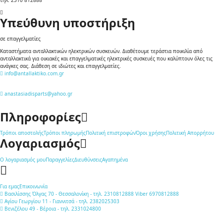
Υπεύθυνη υποστήριξη
σε επαγγελματίες
Καταστήματα ανταλλακτικών ηλεκτρικών συσκευών. Διαθέτουμε τεράστια ποικιλία από
ανταλλακτικά για οικιακές και επαγγελματικές ηλεκτρικές συσκευές που καλύπτουν όλες τις
ανάγκες σας. Διάθεση σε ιδιώτες και επαγγελματίες.
info@antallaktiko.com.gr
anastasiadisparts@yahoo.gr
Πληροφορίες
Τρόποι αποστολής
Τρόποι πληρωμής
Πολιτική επιστροφών
Όροι χρήσης
Πολιτική Απορρήτου
Λογαριασμός
Ο λογαριασμός μου
Παραγγελίες
Διευθύνσεις
Αγαπημένα
Για εμας
Επικοινωνία
Βασιλίσσης Όλγας 70 - Θεσσαλονίκη - τηλ. 2310812888 Viber 6970812888
Αγίου Γεωργίου 11 - Γιαννιτσά - τηλ. 2382025303
Βενιζέλου 49 - Βέροια - τηλ. 2331024800