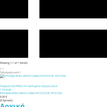
Showing 1-1 of 1 item(s)
1
Ταξινόμηση κατά
Σύγκριση
Προσθήκη στα αγαπημένα
Γρήγορη ματιά
Επιλογή
ΒΡΥΣΑΚΙΑ ΜΠΕΚ ΑΚΡΟΣΤΟΜΙΑ ΕΚΤΟΞΕΥΣΗΣ ΡΕΥΣΤΩΝ
0,00 €
(
0
Κριτικές
)
Αρχική