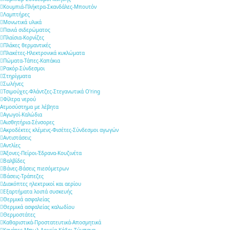
Κουμπιά-Πλήκτρα-Σκανδάλες-Μπουτόν
Λαμπτήρες
Μονωτικά υλικά
Πανιά σιδερώματος
Πλαίσια-Κορνίζες
Πλάκες θερμαντικές
Πλακέτες-Ηλεκτρονικά κυκλώματα
Πώματα-Τάπες-Καπάκια
Ρακόρ-Σύνδεσμοι
Στηρίγματα
Σωλήνες
Τσιμούχες-Φλάντζες-Στεγανωτικά O'ring
Φίλτρα νερού
Ατμοσύστημα με λέβητα
Αγωγοί-Καλώδια
Αισθητήρια-Σένσορες
Ακροδέκτες κλέμενς-Φισέτες-Σύνδεσμοι αγωγών
Αντιστάσεις
Αντλίες
Άξονες-Πείροι-Έδρανα-Κουζινέτα
Βαλβίδες
Βάνες-Βάσεις πιεσόμετρων
Βάσεις-Τράπεζες
Διακόπτες ηλεκτρικοί και αερίου
Εξαρτήματα λοιπά συσκευής
Θερμικά ασφαλείας
Θερμικά ασφαλείας καλωδίου
Θερμοστάτες
Καθαριστικά-Προστατευτικά-Αποσμητικά
Κανάτες-Μπωλ-Δοχεία-Κάδοι-Τύμπανα