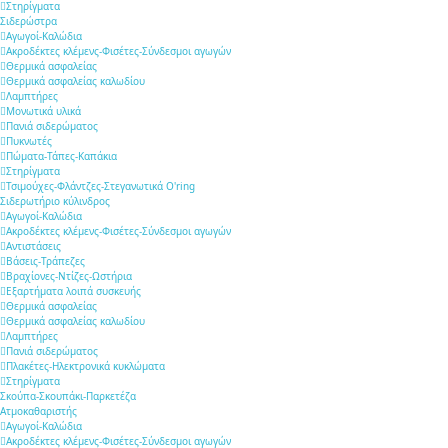
Στηρίγματα
Σιδερώστρα
Αγωγοί-Καλώδια
Ακροδέκτες κλέμενς-Φισέτες-Σύνδεσμοι αγωγών
Θερμικά ασφαλείας
Θερμικά ασφαλείας καλωδίου
Λαμπτήρες
Μονωτικά υλικά
Πανιά σιδερώματος
Πυκνωτές
Πώματα-Τάπες-Καπάκια
Στηρίγματα
Τσιμούχες-Φλάντζες-Στεγανωτικά O'ring
Σιδερωτήριο κύλινδρος
Αγωγοί-Καλώδια
Ακροδέκτες κλέμενς-Φισέτες-Σύνδεσμοι αγωγών
Αντιστάσεις
Βάσεις-Τράπεζες
Βραχίονες-Ντίζες-Ωστήρια
Εξαρτήματα λοιπά συσκευής
Θερμικά ασφαλείας
Θερμικά ασφαλείας καλωδίου
Λαμπτήρες
Πανιά σιδερώματος
Πλακέτες-Ηλεκτρονικά κυκλώματα
Στηρίγματα
Σκούπα-Σκουπάκι-Παρκετέζα
Ατμοκαθαριστής
Αγωγοί-Καλώδια
Ακροδέκτες κλέμενς-Φισέτες-Σύνδεσμοι αγωγών