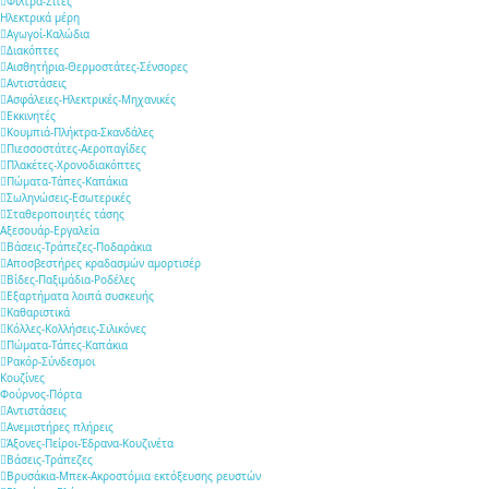
Φίλτρα-Σίτες
Ηλεκτρικά μέρη
Αγωγοί-Καλώδια
Διακόπτες
Αισθητήρια-Θερμοστάτες-Σένσορες
Αντιστάσεις
Ασφάλειες-Ηλεκτρικές-Μηχανικές
Εκκινητές
Κουμπιά-Πλήκτρα-Σκανδάλες
Πιεσσοστάτες-Αεροπαγίδες
Πλακέτες-Χρονοδιακόπτες
Πώματα-Τάπες-Καπάκια
Σωληνώσεις-Εσωτερικές
Σταθεροποιητές τάσης
Αξεσουάρ-Εργαλεία
Βάσεις-Τράπεζες-Ποδαράκια
Αποσβεστήρες κραδασμών αμορτισέρ
Βίδες-Παξιμάδια-Ροδέλες
Εξαρτήματα λοιπά συσκευής
Καθαριστικά
Κόλλες-Κολλήσεις-Σιλικόνες
Πώματα-Τάπες-Καπάκια
Ρακόρ-Σύνδεσμοι
Κουζίνες
Φούρνος-Πόρτα
Αντιστάσεις
Ανεμιστήρες πλήρεις
Άξονες-Πείροι-Έδρανα-Κουζινέτα
Βάσεις-Τράπεζες
Βρυσάκια-Μπεκ-Ακροστόμια εκτόξευσης ρευστών