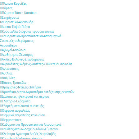
Πλαίσια-Κορνίζες
Πόρτες
Πώματα-Τάπες-Καπάκια
Στηρίγματα
Καθαριστικά-Αξεσουάρ
Δίσκοι-Ταψιά-Πιάτα
Κρύσταλλα διάφανα προστατευτικά
Καθαριστικά-Προσταυτετικά-Αποσμητικά
Συσκευές σιδερώματος
Ατμοσίδερο
Αγωγοί-Καλώδια
Αισθητήρια-Σένσορες
Ακίδες-Βελόνες-Σπινθηριστές
Ακροδέκτες κλέμενς-Φισέτες-Σύνδεσμοι αγωγών
Αντιστάσεις
Αντλίες
Βαλβίδες
Βάσεις-Τράπεζες
Βραχίονες-Ντίζες-Ωστήρια
Βρυσάκια-Μπεκ-Ακροστόμια εκτόξευσης ρευστών
Διακόπτες ηλεκτρικοί και αερίου
Ελατήρια-Ελάσματα
Εξαρτήματα λοιπά συσκευής
Θερμικά ασφαλείας
Θερμικά ασφαλείας καλωδίου
Θερμοστάτες
Καθαριστικά-Προστατευτικά-Αποσμητικά
Κανάτες-Μπωλ-Δοχεία-Κάδοι-Τύμπανα
Κλείστρα-Άγκιστρα-Λαβές-Χειρολαβές
Κόμπλερ-Σύνδεσμοι κίνησης