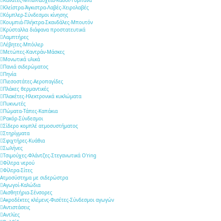
Κλείστρα-Άγκιστρα-Λαβές-Χειρολαβές
Κόμπλερ-Σύνδεσμοι κίνησης
Κουμπιά-Πλήκτρα-Σκανδάλες-Μπουτόν
Κρύσταλλα διάφανα προστατευτικά
Λαμπτήρες
Λέβητες-Μπόιλερ
Μετώπες-Καντράν-Μάσκες
Μονωτικά υλικά
Πανιά σιδερώματος
Πηνία
Πιεσοστάτες-Αεροπαγίδες
Πλάκες θερμαντικές
Πλακέτες-Ηλεκτρονικά κυκλώματα
Πυκνωτές
Πώματα-Τάπες-Καπάκια
Ρακόρ-Σύνδεσμοι
Σίδερο κομπλέ ατμοσυστήματος
Στηρίγματα
Σφιχτήρες-Κυάθια
Σωλήνες
Τσιμούχες-Φλάντζες-Στεγανωτικά O'ring
Φίλτρα νερού
Φίλτρα-Σίτες
Ατμοσύστημα με σιδερώστρα
Αγωγοί-Καλώδια
Αισθητήρια-Σένσορες
Ακροδέκτες κλέμενς-Φισέτες-Σύνδεσμοι αγωγών
Αντιστάσεις
Αντλίες