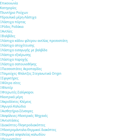
Επικοινωνία
Κατηγορίες
Πλυντήριο Ρούχων
Υδραυλικά μέρη-Λάστιχα
Λάστιχα πόρτας
Ρόδες Ροδάκια
Αντλίες
Βαλβίδες
Λάστιχα κάδου φίλτρου αντλίας πρεσοστάτη
Λάστιχα αποχέτευσης
Λάστιχα εισαγωγής με βαλβίδα
Λάστιχα εξαέρωσης
Λάστιχα παροχής
Λάστιχα σαπουνοθήκης
Πιεσσοστάτες Αεροπαγίδες
Τσιμούχες Φλάντζες Στεγανωτικά Origin
Σφιγκτήρες
Φίλτρα σίτες
Φλοτέρ
Φτερωτές-Σαλίγκαροι
Ηλεκτρικά μέρη
Ακροδέκτες Κλέμενς
Αγωγοί-Καλώδια
Αισθητήρια-Σένσορες
Ασφάλειες-Ηλεκτρικές Μηχανές
Αντιστάσεις
Διακόπτες-Πληκτροδιακόπτες
Ηλεκτρομάνταλα-Θερμικοί διακόπτες
Θερμικά ασφαλείας-καλωδίου
Θερμοστάτες