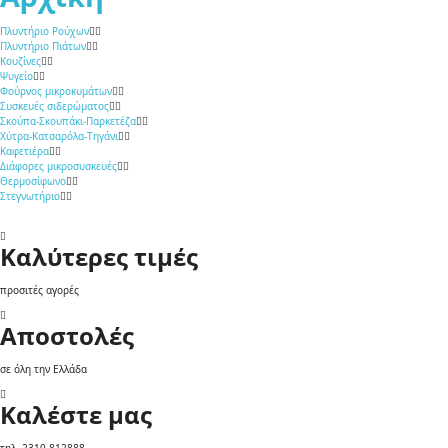
Πλυντήριο Ρούχων
Πλυντήριο Πιάτων
Κουζίνες
Ψυγείο
Φούρνος μικροκυμάτων
Συσκευές σιδερώματος
Σκούπα-Σκουπάκι-Παρκετέζα
Χύτρα-Κατσαρόλα-Τηγάνι
Καφετιέρα
Διάφορες μικροσυσκευές
Θερμοσίφωνο
Στεγνωτήριο
Καλύτερες τιμές
προσιτές αγορές
Αποστολές
σε όλη την Ελλάδα
Καλέστε μας
τηλ. 2310 812888