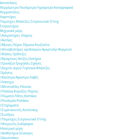
Αντιστάσεις
Θερμόμετρα-Πιεσόμετρα-Υγρόμετρα-Καταγραφικά
Θερμοστάτες
Λαμπτήρες
Τσιμούχες-Φλάντζες-Στεγανωτικά O'ring
Στεγνωτήριο
Μηχανικά μέρη
Ανεμιστήρες πλήρεις
Αντλίες
Άξονες-Πείροι Έδρανα-Κουζινέτα
Αποσβεστήρες κραδασμών-Αμορτισέρ-Φερμουίτ
Βάσεις-Τράπεζες
Βραχίονες-Ντίζες-Ωστήρια
Γρανάζια-Τροχαλίες-Σφήνες
Δοχεία νερού-Τύμπανα-Φλάντζες
Ιμάντες
Κλείστρα-Άγκιστρα-Λαβές
Λάστιχα
Μεντεσέδες-Ράουλα
Πλαίσια-Κορνίζες-Πόρτες
Πώματα-Τάπες-Καπάκια
Ρουλεμάν-Ροδάκια
Στηρίγματα
Συμπυκνωτές-Κοντένσερ
Σωλήνες
Τσιμούχες-Στεγανωτικά O'ring
Φτερωτές-Σαλίγκαροι
Ηλεκτρικά μέρη
Αισθητήρια-Σένσορες
Αντιστάσεις