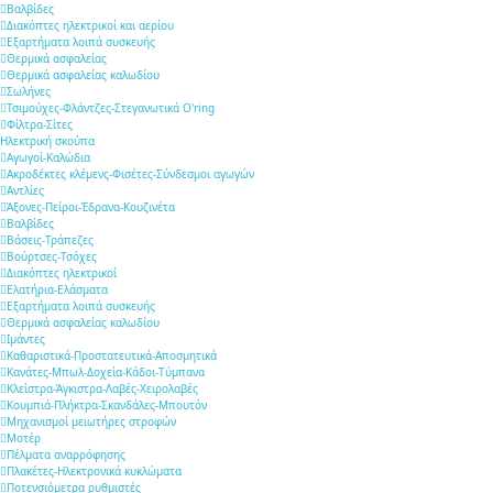
Βαλβίδες
Διακόπτες ηλεκτρικοί και αερίου
Εξαρτήματα λοιπά συσκευής
Θερμικά ασφαλείας
Θερμικά ασφαλείας καλωδίου
Σωλήνες
Τσιμούχες-Φλάντζες-Στεγανωτικά O'ring
Φίλτρα-Σίτες
Ηλεκτρική σκούπα
Αγωγοί-Καλώδια
Ακροδέκτες κλέμενς-Φισέτες-Σύνδεσμοι αγωγών
Αντλίες
Άξονες-Πείροι-Έδρανα-Κουζινέτα
Βαλβίδες
Βάσεις-Τράπεζες
Βούρτσες-Τσόχες
Διακόπτες ηλεκτρικοί
Ελατήρια-Ελάσματα
Εξαρτήματα λοιπά συσκευής
Θερμικά ασφαλείας καλωδίου
Ιμάντες
Καθαριστικά-Προστατευτικά-Αποσμητικά
Κανάτες-Μπωλ-Δοχεία-Κάδοι-Τύμπανα
Κλείστρα-Άγκιστρα-Λαβές-Χειρολαβές
Κουμπιά-Πλήκτρα-Σκανδάλες-Μπουτόν
Μηχανισμοί μειωτήρες στροφών
Μοτέρ
Πέλματα αναρρόφησης
Πλακέτες-Ηλεκτρονικά κυκλώματα
Ποτενσιόμετρα ρυθμιστές