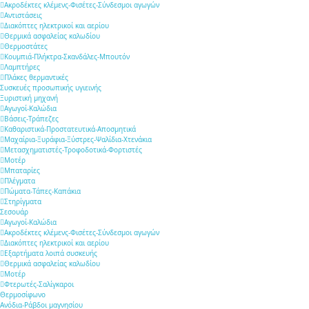
Ακροδέκτες κλέμενς-Φισέτες-Σύνδεσμοι αγωγών
Αντιστάσεις
Διακόπτες ηλεκτρικοί και αερίου
Θερμικά ασφαλείας καλωδίου
Θερμοστάτες
Κουμπιά-Πλήκτρα-Σκανδάλες-Μπουτόν
Λαμπτήρες
Πλάκες θερμαντικές
Συσκευές προσωπικής υγιεινής
Ξυριστική μηχανή
Αγωγοί-Καλώδια
Βάσεις-Τράπεζες
Καθαριστικά-Προστατευτικά-Αποσμητικά
Μαχαίρια-Ξυράφια-Ξύστρες-Ψαλίδια-Χτενάκια
Μετασχηματιστές-Τροφοδοτικά-Φορτιστές
Μοτέρ
Μπαταρίες
Πλέγματα
Πώματα-Τάπες-Καπάκια
Στηρίγματα
Σεσουάρ
Αγωγοί-Καλώδια
Ακροδέκτες κλέμενς-Φισέτες-Σύνδεσμοι αγωγών
Διακόπτες ηλεκτρικοί και αερίου
Εξαρτήματα λοιπά συσκευής
Θερμικά ασφαλείας καλωδίου
Μοτέρ
Φτερωτές-Σαλίγκαροι
Θερμοσίφωνο
Ανόδια-Ράβδοι μαγνησίου