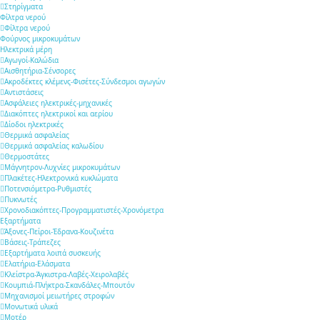
Στηρίγματα
Φίλτρα νερού
Φίλτρα νερού
Φούρνος μικροκυμάτων
Ηλεκτρικά μέρη
Αγωγοί-Καλώδια
Αισθητήρια-Σένσορες
Ακροδέκτες κλέμενς-Φισέτες-Σύνδεσμοι αγωγών
Αντιστάσεις
Ασφάλειες ηλεκτρικές-μηχανικές
Διακόπτες ηλεκτρικοί και αερίου
Δίοδοι ηλεκτρικές
Θερμικά ασφαλείας
Θερμικά ασφαλείας καλωδίου
Θερμοστάτες
Μάγνητρον-Λυχνίες μικροκυμάτων
Πλακέτες-Ηλεκτρονικά κυκλώματα
Ποτενσιόμετρα-Ρυθμιστές
Πυκνωτές
Χρονοδιακόπτες-Προγραμματιστές-Χρονόμετρα
Εξαρτήματα
Άξονες-Πείροι-Έδρανα-Κουζινέτα
Βάσεις-Τράπεζες
Εξαρτήματα λοιπά συσκευής
Ελατήρια-Ελάσματα
Κλείστρα-Άγκιστρα-Λαβές-Χειρολαβές
Κουμπιά-Πλήκτρα-Σκανδάλες-Μπουτόν
Μηχανισμοί μειωτήρες στροφών
Μονωτικά υλικά
Μοτέρ