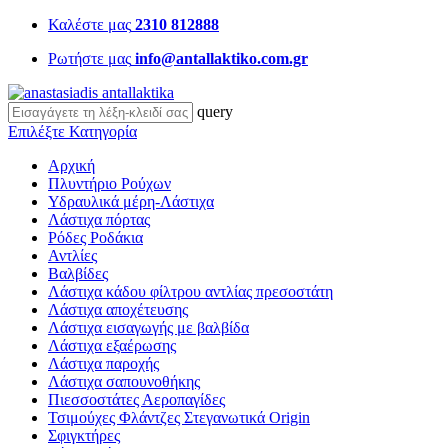
Καλέστε μας
2310 812888
Ρωτήστε μας
info@antallaktiko.com.gr
query
Επιλέξτε Κατηγορία
Αρχική
Πλυντήριο Ρούχων
Υδραυλικά μέρη-Λάστιχα
Λάστιχα πόρτας
Ρόδες Ροδάκια
Αντλίες
Βαλβίδες
Λάστιχα κάδου φίλτρου αντλίας πρεσοστάτη
Λάστιχα αποχέτευσης
Λάστιχα εισαγωγής με βαλβίδα
Λάστιχα εξαέρωσης
Λάστιχα παροχής
Λάστιχα σαπουνοθήκης
Πιεσσοστάτες Αεροπαγίδες
Τσιμούχες Φλάντζες Στεγανωτικά Origin
Σφιγκτήρες