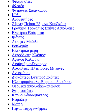
Φίλτρα σίτες
Φλοτέρ
Φτερωτές-Σαλίγκαροι
Κάδος
Αναδευτήρες
Άξονες Πείροι Έδρανα Κουζινέτα
Γρανάζια Τροχαλίες Σφήνες Ασφάλειες
Ελατήρια Ελάσματα
Ιμάντες
Λέβητες Μπόιλερ
Ρουλεμάν
Ηλεκτρικά μέρη
Ακροδέκτες Κλέμενς
Αγωγοί-Καλώδια
Αισθητήρια-Σένσορες
Ασφάλειες-Ηλεκτρικές Μηχανές
Αντιστάσεις
Διακόπτες-Πληκτροδιακόπτες
Ηλεκτρομάνταλα-Θερμικοί διακόπτες
Θερμικά ασφαλείας-καλωδίου
Θερμοστάτες
Καρβουνάκια-ψύκτρες
Κομπλέρ
Μοτέρ
Πηνία-Ταχογεννήτριες