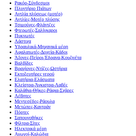
Ρακόρ-Σύνδεσμοι
Πλυντήριο Πιάτων
Αντλία πλύσεως (μοτέρ)
Αντλίες-Μοτέρ πλύσης
Τσιμούχες-Φλάντζες
Φτερωτές-Σαλίγκαροι
Πυκνωτές
Λάστιχα
Υδραυλικά-Mηχανικά μέρη
Αφαλατωτές-Δοχεία-Κάδοι
Άξονες-Πείροι-Έδρανα-Κουζινέτα
Βαλβίδες
Βραχίονες-Ντίζες-Ωστήρια
Εκτοξευτήρες νερού
Ελατήρια-Ελάσματα
Κλείστρα-Άγκιστρα-Λαβές
Καλάθια-Θήκες-Ράφια-Σχάρες
Λέβητες
Μεντεσέδες-Ράουλα
Μετώπες-Καντράν
Πόρτες
Σαπουνοθήκες
Φίλτρα-Σίτες
Ηλεκτρικά μέρη
Αγωγοί-Καλώδια