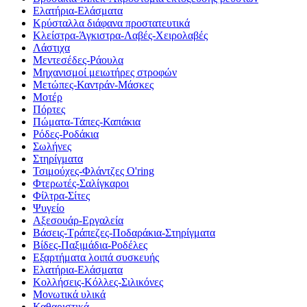
Ελατήρια-Ελάσματα
Κρύσταλλα διάφανα προστατευτικά
Κλείστρα-Άγκιστρα-Λαβές-Χειρολαβές
Λάστιχα
Μεντεσέδες-Ράουλα
Μηχανισμοί μειωτήρες στροφών
Μετώπες-Καντράν-Μάσκες
Μοτέρ
Πόρτες
Πώματα-Τάπες-Καπάκια
Ρόδες-Ροδάκια
Σωλήνες
Στηρίγματα
Τσιμούχες-Φλάντζες O'ring
Φτερωτές-Σαλίγκαροι
Φίλτρα-Σίτες
Ψυγείο
Αξεσουάρ-Εργαλεία
Βάσεις-Τράπεζες-Ποδαράκια-Στηρίγματα
Βίδες-Παξιμάδια-Ροδέλες
Εξαρτήματα λοιπά συσκευής
Ελατήρια-Ελάσματα
Κολλήσεις-Κόλλες-Σιλικόνες
Μονωτικά υλικά
Καθαριστικά