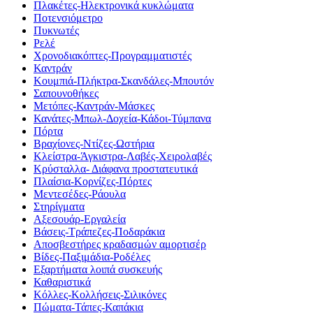
Πλακέτες-Ηλεκτρονικά κυκλώματα
Ποτενσιόμετρο
Πυκνωτές
Ρελέ
Χρονοδιακόπτες-Προγραμματιστές
Καντράν
Κουμπιά-Πλήκτρα-Σκανδάλες-Μπουτόν
Σαπουνοθήκες
Μετόπες-Καντράν-Μάσκες
Κανάτες-Μπωλ-Δοχεία-Κάδοι-Τύμπανα
Πόρτα
Βραχίονες-Ντίζες-Ωστήρια
Κλείστρα-Άγκιστρα-Λαβές-Χειρολαβές
Κρύσταλλα- Διάφανα προστατευτικά
Πλαίσια-Κορνίζες-Πόρτες
Μεντεσέδες-Ράουλα
Στηρίγματα
Αξεσουάρ-Εργαλεία
Βάσεις-Τράπεζες-Ποδαράκια
Αποσβεστήρες κραδασμών αμορτισέρ
Βίδες-Παξιμάδια-Ροδέλες
Εξαρτήματα λοιπά συσκευής
Καθαριστικά
Κόλλες-Κολλήσεις-Σιλικόνες
Πώματα-Τάπες-Καπάκια