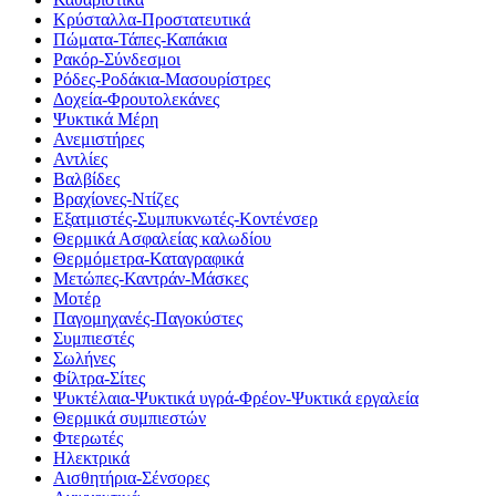
Κρύσταλλα-Προστατευτικά
Πώματα-Τάπες-Καπάκια
Ρακόρ-Σύνδεσμοι
Ρόδες-Ροδάκια-Μασουρίστρες
Δοχεία-Φρουτολεκάνες
Ψυκτικά Μέρη
Ανεμιστήρες
Αντλίες
Βαλβίδες
Βραχίονες-Ντίζες
Εξατμιστές-Συμπυκνωτές-Κοντένσερ
Θερμικά Ασφαλείας καλωδίου
Θερμόμετρα-Καταγραφικά
Μετώπες-Καντράν-Μάσκες
Μοτέρ
Παγομηχανές-Παγοκύστες
Συμπιεστές
Σωλήνες
Φίλτρα-Σίτες
Ψυκτέλαια-Ψυκτικά υγρά-Φρέον-Ψυκτικά εργαλεία
Θερμικά συμπιεστών
Φτερωτές
Ηλεκτρικά
Αισθητήρια-Σένσορες