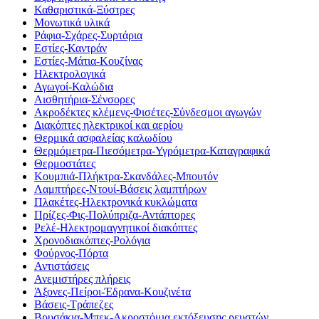
Καθαριστικά-Ξύστρες
Μονωτικά υλικά
Ράφια-Σχάρες-Συρτάρια
Εστίες-Καντράν
Εστίες-Μάτια-Κουζίνας
Ηλεκτρολογικά
Αγωγοί-Καλώδια
Αισθητήρια-Σένσορες
Ακροδέκτες κλέμενς-Φισέτες-Σύνδεσμοι αγωγών
Διακόπτες ηλεκτρικοί και αερίου
Θερμικά ασφαλείας καλωδίου
Θερμόμετρα-Πιεσόμετρα-Υγρόμετρα-Καταγραφικά
Θερμοστάτες
Κουμπιά-Πλήκτρα-Σκανδάλες-Μπουτόν
Λαμπτήρες-Ντουί-Βάσεις λαμπτήρων
Πλακέτες-Ηλεκτρονικά κυκλώματα
Πρίζες-Φις-Πολύπριζα-Αντάπτορες
Ρελέ-Ηλεκτρομαγνητικοί διακόπτες
Χρονοδιακόπτες-Ρολόγια
Φούρνος-Πόρτα
Αντιστάσεις
Ανεμιστήρες πλήρεις
Άξονες-Πείροι-Έδρανα-Κουζινέτα
Βάσεις-Τράπεζες
Βρυσάκια-Μπεκ-Ακροστόμια εκτόξευσης ρευστών