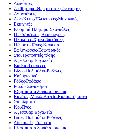
Διακόπτες
Αισθητήρια-Θερμοστάτες-Σένσορες
Αντιστάσεις
Ασφάλειες-Ηλεκτρικές-Μηχανικές
Εκκινητές
Κουμπιά-Πλήκτρα-Σκανδάλες
Πιεσσοστάτες-Αεροπαγίδες
Πλακέτες-Χρονοδιακόπτες
Πώματα-Τάπες-Καπάκια
Σωληνώσεις-Εσωτερικές
Σταθεροποιητές τάσης
Αξεσουάρ-Εργαλεία
Βάσεις-Τράπεζες
Βίδες-Παξιμάδια-Ροδέλες
Καθαριστικά
Ρόδες-Ροδάκια
Ρακόρ-Σύνδεσμοι
Εξαρτήματα λοιπά συσκευής
Κανάτες-Μπωλ-Δοχεία-Κάδοι-Τύμπανα
Στηρίγματα
Κουζίνες
Αξεσουάρ-Εργαλεία
Βίδες-Παξιμάδια-Ροδέλες
Δίσκοι-Ταψιά-Πιάτα
Εξαρτήματα λοιπά συσκευής