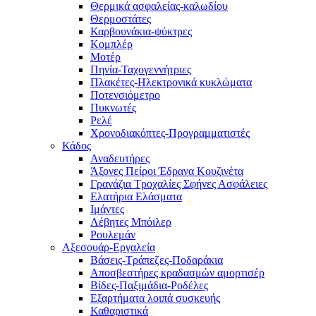
Θερμικά ασφαλείας-καλωδίου
Θερμοστάτες
Καρβουνάκια-ψύκτρες
Κομπλέρ
Μοτέρ
Πηνία-Ταχογεννήτριες
Πλακέτες-Ηλεκτρονικά κυκλώματα
Ποτενσιόμετρο
Πυκνωτές
Ρελέ
Χρονοδιακόπτες-Προγραμματιστές
Κάδος
Αναδευτήρες
Άξονες Πείροι Έδρανα Κουζινέτα
Γρανάζια Τροχαλίες Σφήνες Ασφάλειες
Ελατήρια Ελάσματα
Ιμάντες
Λέβητες Μπόιλερ
Ρουλεμάν
Αξεσουάρ-Εργαλεία
Βάσεις-Τράπεζες-Ποδαράκια
Αποσβεστήρες κραδασμών αμορτισέρ
Βίδες-Παξιμάδια-Ροδέλες
Εξαρτήματα λοιπά συσκευής
Καθαριστικά