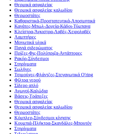
Θερμικά ασφαλείας
Θερμικά ασφαλείας καλωδίου
Θερμοστάτες
Καθαριστικά-Προστατευτικά-Αποσμητικά
Κανάτες-Μπωλ-Δοχεία-Κάδοι-Τύμπανα
Κλείστρα-Άγκιστρα-Λαβές-Χειρολαβές
Λαμπτήρες
Μονωτικά υλικά
Πανιά σιδερώματος
Πρίζες-Φις-Πολύπριζα-Αντάπτορες
Ρακόρ-Σύνδεσμοι
Στηρίγματα
Σωλήνες
Τσιμούχες-Φλάντζες-Στεγανωτικά O'ring
Φίλτρα νερού
Σίδερο απλό
Αγωγοί-Καλώδια
Βάσεις-Τράπεζες
Θερμικά ασφαλείας
Θερμικά ασφαλείας καλωδίου
Θερμοστάτες
Κόμπλερ-Σύνδεσμοι κίνησης
Κουμπιά-Πλήκτρα-Σκανδάλες-Μπουτόν
Στηρίγματα
Σιδερώστρα