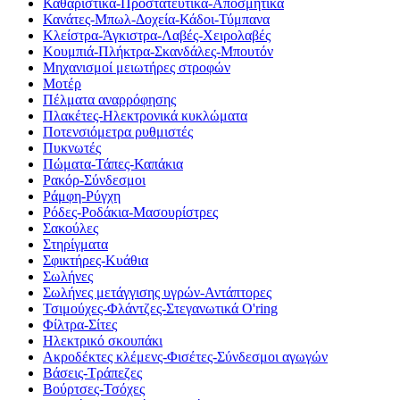
Καθαριστικά-Προστατευτικά-Αποσμητικά
Κανάτες-Μπωλ-Δοχεία-Κάδοι-Τύμπανα
Κλείστρα-Άγκιστρα-Λαβές-Χειρολαβές
Κουμπιά-Πλήκτρα-Σκανδάλες-Μπουτόν
Μηχανισμοί μειωτήρες στροφών
Μοτέρ
Πέλματα αναρρόφησης
Πλακέτες-Ηλεκτρονικά κυκλώματα
Ποτενσιόμετρα ρυθμιστές
Πυκνωτές
Πώματα-Τάπες-Καπάκια
Ρακόρ-Σύνδεσμοι
Ράμφη-Ρύγχη
Ρόδες-Ροδάκια-Μασουρίστρες
Σακούλες
Στηρίγματα
Σφικτήρες-Κυάθια
Σωλήνες
Σωλήνες μετάγγισης υγρών-Αντάπτορες
Τσιμούχες-Φλάντζες-Στεγανωτικά O'ring
Φίλτρα-Σίτες
Ηλεκτρικό σκουπάκι
Ακροδέκτες κλέμενς-Φισέτες-Σύνδεσμοι αγωγών
Βάσεις-Τράπεζες
Βούρτσες-Τσόχες