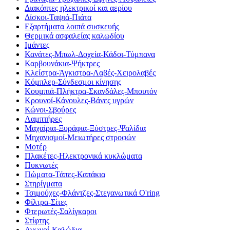
Διακόπτες ηλεκτρικοί και αερίου
Δίσκοι-Ταψιά-Πιάτα
Εξαρτήματα λοιπά συσκευής
Θερμικά ασφαλείας καλωδίου
Ιμάντες
Κανάτες-Μπωλ-Δοχεία-Κάδοι-Τύμπανα
Καρβουνάκια-Ψήκτρες
Κλείστρα-Άγκιστρα-Λαβές-Χειρολαβές
Κόμπλερ-Σύνδεσμοι κίνησης
Κουμπιά-Πλήκτρα-Σκανδάλες-Μπουτόν
Κρουνοί-Κάνουλες-Βάνες υγρών
Κώνοι-Σβούρες
Λαμπτήρες
Μαχαίρια-Ξυράφια-Ξύστρες-Ψαλίδια
Μηχανισμοί-Μειωτήρες στροφών
Μοτέρ
Πλακέτες-Ηλεκτρονικά κυκλώματα
Πυκνωτές
Πώματα-Τάπες-Καπάκια
Στηρίγματα
Τσιμούχες-Φλάντζες-Στεγανωτικά O'ring
Φίλτρα-Σίτες
Φτερωτές-Σαλίγκαροι
Στίφτης
Αγωγοί-Καλώδια