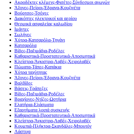
Ακροδέκτες κλέμενς-Φισέτες-Σύνδεσμοι αγωγών
Άξονες-Πείροι-Έδρανα-Κουζινέτα
Βούρτσες-Τσόχες
Διακόπτες ηλεκτρικοί και αερίου
Θερμικά ασφαλείας καλωδίου
Ιμάντες
Σωλήνες
Χύτρα-Κατσαρόλα-Τηγάνι
Κατσαρόλα
Βίδες-Παξιμάδια-Ροδέλες
Καθαριστικά-Προστατευτικά-Αποσμητικά
Κλείστρα-Άγκιστρα-Λαβές-Χειρολαβές
Πώματα-Τάπες-Καπάκια
Χύτρα ταχύτητας
Άξονες-Πείροι-Έδρανα-Κουζινέτα
Βαλβίδες
Βάσεις-Τράπεζες
Βίδες-Παξιμάδια-Ροδέλες
Βραχίονες-Ντίζες-Ωστήρια
Ελατήρια-Ελάσματα
Εξαρτήματα λοιπά συσκευής
Καθαριστικά-Προστατευτικά-Αποσμητικά
Κλείστρα-Άγκιστρα-Λαβές-Χειρολαβές
Κουμπιά-Πλήκτρα-Σκανδάλες-Μπουτόν
Λάστιχα