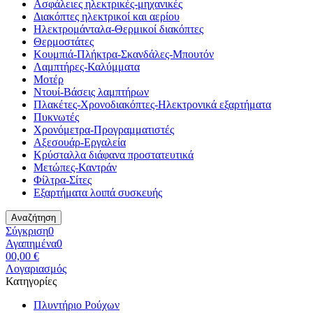
Ασφάλειες ηλεκτρικές-μηχανικές
Διακόπτες ηλεκτρικοί και αερίου
Ηλεκτρομάνταλα-Θερμικοί διακόπτες
Θερμοστάτες
Κουμπιά-Πλήκτρα-Σκανδάλες-Μπουτόν
Λαμπτήρες-Καλύμματα
Μοτέρ
Ντουί-Βάσεις λαμπτήρων
Πλακέτες-Χρονοδιακόπτες-Ηλεκτρονικά εξαρτήματα
Πυκνωτές
Χρονόμετρα-Προγραμματιστές
Αξεσουάρ-Εργαλεία
Κρύσταλλα διάφανα προστατευτικά
Μετώπες-Καντράν
Φίλτρα-Σίτες
Εξαρτήματα λοιπά συσκευής
Αναζήτηση
Σύγκριση
0
Αγαπημένα
0
0
0,00 €
Λογαριασμός
Κατηγορίες
Πλυντήριο Ρούχων