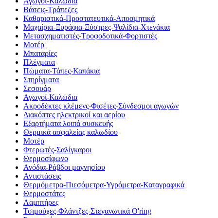
Αγωγοί-Καλώδια
Βάσεις-Τράπεζες
Καθαριστικά-Προστατευτικά-Αποσμητικά
Μαχαίρια-Ξυράφια-Ξύστρες-Ψαλίδια-Χτενάκια
Μετασχηματιστές-Τροφοδοτικά-Φορτιστές
Μοτέρ
Μπαταρίες
Πλέγματα
Πώματα-Τάπες-Καπάκια
Στηρίγματα
Σεσουάρ
Αγωγοί-Καλώδια
Ακροδέκτες κλέμενς-Φισέτες-Σύνδεσμοι αγωγών
Διακόπτες ηλεκτρικοί και αερίου
Εξαρτήματα λοιπά συσκευής
Θερμικά ασφαλείας καλωδίου
Μοτέρ
Φτερωτές-Σαλίγκαροι
Θερμοσίφωνο
Ανόδια-Ράβδοι μαγνησίου
Αντιστάσεις
Θερμόμετρα-Πιεσόμετρα-Υγρόμετρα-Καταγραφικά
Θερμοστάτες
Λαμπτήρες
Τσιμούχες-Φλάντζες-Στεγανωτικά O'ring