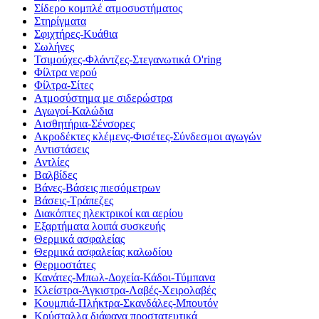
Σίδερο κομπλέ ατμοσυστήματος
Στηρίγματα
Σφιχτήρες-Κυάθια
Σωλήνες
Τσιμούχες-Φλάντζες-Στεγανωτικά O'ring
Φίλτρα νερού
Φίλτρα-Σίτες
Ατμοσύστημα με σιδερώστρα
Αγωγοί-Καλώδια
Αισθητήρια-Σένσορες
Ακροδέκτες κλέμενς-Φισέτες-Σύνδεσμοι αγωγών
Αντιστάσεις
Αντλίες
Βαλβίδες
Βάνες-Βάσεις πιεσόμετρων
Βάσεις-Τράπεζες
Διακόπτες ηλεκτρικοί και αερίου
Εξαρτήματα λοιπά συσκευής
Θερμικά ασφαλείας
Θερμικά ασφαλείας καλωδίου
Θερμοστάτες
Κανάτες-Μπωλ-Δοχεία-Κάδοι-Τύμπανα
Κλείστρα-Άγκιστρα-Λαβές-Χειρολαβές
Κουμπιά-Πλήκτρα-Σκανδάλες-Μπουτόν
Κρύσταλλα διάφανα προστατευτικά