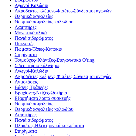
Αγωγοί-Καλώδια
Ακροδέκτες κλέμενς-Φισέτες-Σύνδεσμοι αγωγών
Θερμικά ασφαλείας
Θερμικά ασφαλείας καλωδίου
Λαμπτήρες
Μονωτικά υλικά
Πανιά σιδερώματος
Πυκνωτές
Πώματα-Τάπες-Καπάκια
Στηρίγματα
Τσιμούχες-Φλάντζες-Στεγανωτικά O'ring
Σιδερωτήριο κύλινδρος
Αγωγοί-Καλώδια
Ακροδέκτες κλέμενς-Φισέτες-Σύνδεσμοι αγωγών
Αντιστάσεις
Βάσεις-Τράπεζες
Βραχίονες-Ντίζες-Ωστήρια
Εξαρτήματα λοιπά συσκευής
Θερμικά ασφαλείας
Θερμικά ασφαλείας καλωδίου
Λαμπτήρες
Πανιά σιδερώματος
Πλακέτες-Ηλεκτρονικά κυκλώματα
Στηρίγματα