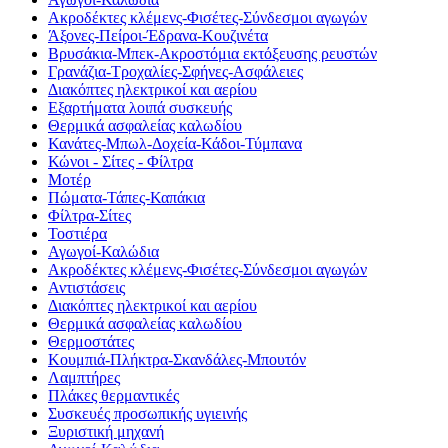
Ακροδέκτες κλέμενς-Φισέτες-Σύνδεσμοι αγωγών
Άξονες-Πείροι-Έδρανα-Κουζινέτα
Βρυσάκια-Μπεκ-Ακροστόμια εκτόξευσης ρευστών
Γρανάζια-Τροχαλίες-Σφήνες-Ασφάλειες
Διακόπτες ηλεκτρικοί και αερίου
Εξαρτήματα λοιπά συσκευής
Θερμικά ασφαλείας καλωδίου
Κανάτες-Μπωλ-Δοχεία-Κάδοι-Τύμπανα
Κώνοι - Σίτες - Φίλτρα
Μοτέρ
Πώματα-Τάπες-Καπάκια
Φίλτρα-Σίτες
Τοστιέρα
Αγωγοί-Καλώδια
Ακροδέκτες κλέμενς-Φισέτες-Σύνδεσμοι αγωγών
Αντιστάσεις
Διακόπτες ηλεκτρικοί και αερίου
Θερμικά ασφαλείας καλωδίου
Θερμοστάτες
Κουμπιά-Πλήκτρα-Σκανδάλες-Μπουτόν
Λαμπτήρες
Πλάκες θερμαντικές
Συσκευές προσωπικής υγιεινής
Ξυριστική μηχανή