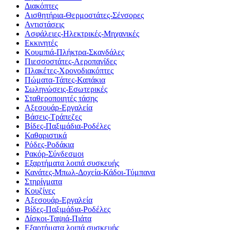
Διακόπτες
Αισθητήρια-Θερμοστάτες-Σένσορες
Αντιστάσεις
Ασφάλειες-Ηλεκτρικές-Μηχανικές
Εκκινητές
Κουμπιά-Πλήκτρα-Σκανδάλες
Πιεσσοστάτες-Αεροπαγίδες
Πλακέτες-Χρονοδιακόπτες
Πώματα-Τάπες-Καπάκια
Σωληνώσεις-Εσωτερικές
Σταθεροποιητές τάσης
Αξεσουάρ-Εργαλεία
Βάσεις-Τράπεζες
Βίδες-Παξιμάδια-Ροδέλες
Καθαριστικά
Ρόδες-Ροδάκια
Ρακόρ-Σύνδεσμοι
Εξαρτήματα λοιπά συσκευής
Κανάτες-Μπωλ-Δοχεία-Κάδοι-Τύμπανα
Στηρίγματα
Κουζίνες
Αξεσουάρ-Εργαλεία
Βίδες-Παξιμάδια-Ροδέλες
Δίσκοι-Ταψιά-Πιάτα
Εξαρτήματα λοιπά συσκευής