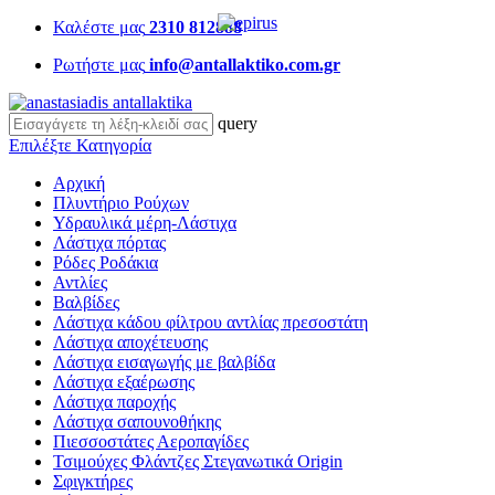
Καλέστε μας
2310 812888
Ρωτήστε μας
info@antallaktiko.com.gr
query
Επιλέξτε Κατηγορία
Αρχική
Πλυντήριο Ρούχων
Υδραυλικά μέρη-Λάστιχα
Λάστιχα πόρτας
Ρόδες Ροδάκια
Αντλίες
Βαλβίδες
Λάστιχα κάδου φίλτρου αντλίας πρεσοστάτη
Λάστιχα αποχέτευσης
Λάστιχα εισαγωγής με βαλβίδα
Λάστιχα εξαέρωσης
Λάστιχα παροχής
Λάστιχα σαπουνοθήκης
Πιεσσοστάτες Αεροπαγίδες
Τσιμούχες Φλάντζες Στεγανωτικά Origin
Σφιγκτήρες