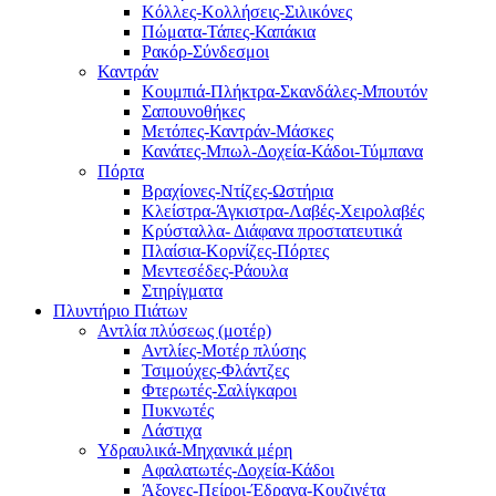
Κόλλες-Κολλήσεις-Σιλικόνες
Πώματα-Τάπες-Καπάκια
Ρακόρ-Σύνδεσμοι
Καντράν
Κουμπιά-Πλήκτρα-Σκανδάλες-Μπουτόν
Σαπουνοθήκες
Μετόπες-Καντράν-Μάσκες
Κανάτες-Μπωλ-Δοχεία-Κάδοι-Τύμπανα
Πόρτα
Βραχίονες-Ντίζες-Ωστήρια
Κλείστρα-Άγκιστρα-Λαβές-Χειρολαβές
Κρύσταλλα- Διάφανα προστατευτικά
Πλαίσια-Κορνίζες-Πόρτες
Μεντεσέδες-Ράουλα
Στηρίγματα
Πλυντήριο Πιάτων
Αντλία πλύσεως (μοτέρ)
Αντλίες-Μοτέρ πλύσης
Τσιμούχες-Φλάντζες
Φτερωτές-Σαλίγκαροι
Πυκνωτές
Λάστιχα
Υδραυλικά-Mηχανικά μέρη
Αφαλατωτές-Δοχεία-Κάδοι
Άξονες-Πείροι-Έδρανα-Κουζινέτα