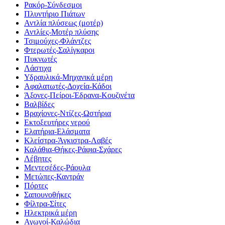
Ρακόρ-Σύνδεσμοι
Πλυντήριο Πιάτων
Αντλία πλύσεως (μοτέρ)
Αντλίες-Μοτέρ πλύσης
Τσιμούχες-Φλάντζες
Φτερωτές-Σαλίγκαροι
Πυκνωτές
Λάστιχα
Υδραυλικά-Mηχανικά μέρη
Αφαλατωτές-Δοχεία-Κάδοι
Άξονες-Πείροι-Έδρανα-Κουζινέτα
Βαλβίδες
Βραχίονες-Ντίζες-Ωστήρια
Εκτοξευτήρες νερού
Ελατήρια-Ελάσματα
Κλείστρα-Άγκιστρα-Λαβές
Καλάθια-Θήκες-Ράφια-Σχάρες
Λέβητες
Μεντεσέδες-Ράουλα
Μετώπες-Καντράν
Πόρτες
Σαπουνοθήκες
Φίλτρα-Σίτες
Ηλεκτρικά μέρη
Αγωγοί-Καλώδια