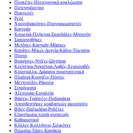
Πλακέτες-Ηλεκτρονικά κυκλώματα
Ποτενσιόμετρο
Πυκνωτές
Ρελέ
Χρονοδιακόπτες-Προγραμματιστές
Καντράν
Κουμπιά-Πλήκτρα-Σκανδάλες-Μπουτόν
Σαπουνοθήκες
Μετόπες-Καντράν-Μάσκες
Κανάτες-Μπωλ-Δοχεία-Κάδοι-Τύμπανα
Πόρτα
Βραχίονες-Ντίζες-Ωστήρια
Κλείστρα-Άγκιστρα-Λαβές-Χειρολαβές
Κρύσταλλα- Διάφανα προστατευτικά
Πλαίσια-Κορνίζες-Πόρτες
Μεντεσέδες-Ράουλα
Στηρίγματα
Αξεσουάρ-Εργαλεία
Βάσεις-Τράπεζες-Ποδαράκια
Αποσβεστήρες κραδασμών αμορτισέρ
Βίδες-Παξιμάδια-Ροδέλες
Εξαρτήματα λοιπά συσκευής
Καθαριστικά
Κόλλες-Κολλήσεις-Σιλικόνες
Πώματα-Τάπες-Καπάκια