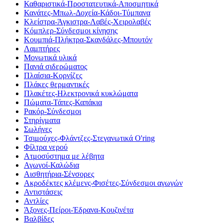
Καθαριστικά-Προστατευτικά-Αποσμητικά
Κανάτες-Μπωλ-Δοχεία-Κάδοι-Τύμπανα
Κλείστρα-Άγκιστρα-Λαβές-Χειρολαβές
Κόμπλερ-Σύνδεσμοι κίνησης
Κουμπιά-Πλήκτρα-Σκανδάλες-Μπουτόν
Λαμπτήρες
Μονωτικά υλικά
Πανιά σιδερώματος
Πλαίσια-Κορνίζες
Πλάκες θερμαντικές
Πλακέτες-Ηλεκτρονικά κυκλώματα
Πώματα-Τάπες-Καπάκια
Ρακόρ-Σύνδεσμοι
Στηρίγματα
Σωλήνες
Τσιμούχες-Φλάντζες-Στεγανωτικά O'ring
Φίλτρα νερού
Ατμοσύστημα με λέβητα
Αγωγοί-Καλώδια
Αισθητήρια-Σένσορες
Ακροδέκτες κλέμενς-Φισέτες-Σύνδεσμοι αγωγών
Αντιστάσεις
Αντλίες
Άξονες-Πείροι-Έδρανα-Κουζινέτα
Βαλβίδες