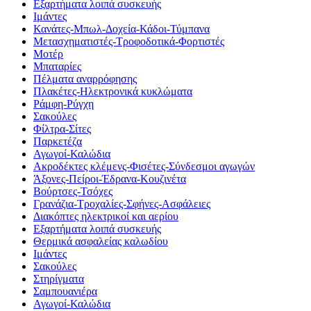
Εξαρτήματα λοιπά συσκευής
Ιμάντες
Κανάτες-Μπωλ-Δοχεία-Κάδοι-Τύμπανα
Μετασχηματιστές-Τροφοδοτικά-Φορτιστές
Μοτέρ
Μπαταρίες
Πέλματα αναρρόφησης
Πλακέτες-Ηλεκτρονικά κυκλώματα
Ράμφη-Ρύγχη
Σακούλες
Φίλτρα-Σίτες
Παρκετέζα
Αγωγοί-Καλώδια
Ακροδέκτες κλέμενς-Φισέτες-Σύνδεσμοι αγωγών
Άξονες-Πείροι-Έδρανα-Κουζινέτα
Βούρτσες-Τσόχες
Γρανάζια-Τροχαλίες-Σφήνες-Ασφάλειες
Διακόπτες ηλεκτρικοί και αερίου
Εξαρτήματα λοιπά συσκευής
Θερμικά ασφαλείας καλωδίου
Ιμάντες
Σακούλες
Στηρίγματα
Σαμπουανιέρα
Αγωγοί-Καλώδια