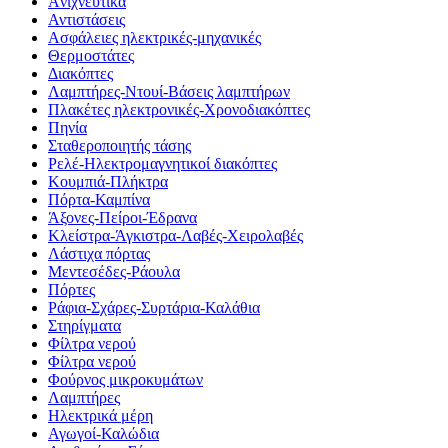
Aνιχνευτικά
Αντιστάσεις
Ασφάλειες ηλεκτρικές-μηχανικές
Θερμοστάτες
Διακόπτες
Λαμπτήρες-Ντουί-Βάσεις λαμπτήρων
Πλακέτες ηλεκτρονικές-Χρονοδιακόπτες
Πηνία
Σταθεροποιητής τάσης
Ρελέ-Ηλεκτρομαγνητικοί διακόπτες
Κουμπιά-Πλήκτρα
Πόρτα-Καμπίνα
Άξονες-Πείροι-Έδρανα
Κλείστρα-Άγκιστρα-Λαβές-Χειρολαβές
Λάστιχα πόρτας
Μεντεσέδες-Ράουλα
Πόρτες
Ράφια-Σχάρες-Συρτάρια-Καλάθια
Στηρίγματα
Φίλτρα νερού
Φίλτρα νερού
Φούρνος μικροκυμάτων
Λαμπτήρες
Ηλεκτρικά μέρη
Αγωγοί-Καλώδια