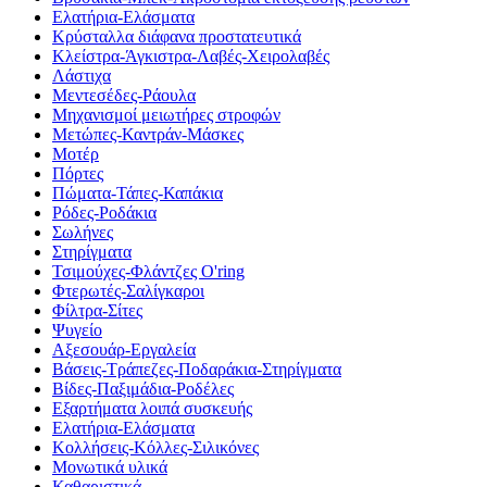
Ελατήρια-Ελάσματα
Κρύσταλλα διάφανα προστατευτικά
Κλείστρα-Άγκιστρα-Λαβές-Χειρολαβές
Λάστιχα
Μεντεσέδες-Ράουλα
Μηχανισμοί μειωτήρες στροφών
Μετώπες-Καντράν-Μάσκες
Μοτέρ
Πόρτες
Πώματα-Τάπες-Καπάκια
Ρόδες-Ροδάκια
Σωλήνες
Στηρίγματα
Τσιμούχες-Φλάντζες O'ring
Φτερωτές-Σαλίγκαροι
Φίλτρα-Σίτες
Ψυγείο
Αξεσουάρ-Εργαλεία
Βάσεις-Τράπεζες-Ποδαράκια-Στηρίγματα
Βίδες-Παξιμάδια-Ροδέλες
Εξαρτήματα λοιπά συσκευής
Ελατήρια-Ελάσματα
Κολλήσεις-Κόλλες-Σιλικόνες
Μονωτικά υλικά
Καθαριστικά