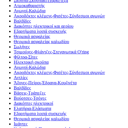
Σκούπα-Σκουπάκι-Παρκετέζα
Ατμοκαθαριστής
Αγωγοί-Καλώδια
Ακροδέκτες κλέμενς-Φισέτες-Σύνδεσμοι αγωγών
Βαλβίδες
Διακόπτες ηλεκτρικοί και αερίου
Εξαρτήματα λοιπά συσκευής
Θερμικά ασφαλείας
Θερμικά ασφαλείας καλωδίου
Σωλήνες
Τσιμούχες-Φλάντζες-Στεγανωτικά O'ring
Φίλτρα-Σίτες
Ηλεκτρική σκούπα
Αγωγοί-Καλώδια
Ακροδέκτες κλέμενς-Φισέτες-Σύνδεσμοι αγωγών
Αντλίες
Άξονες-Πείροι-Έδρανα-Κουζινέτα
Βαλβίδες
Βάσεις-Τράπεζες
Βούρτσες-Τσόχες
Διακόπτες ηλεκτρικοί
Ελατήρια-Ελάσματα
Εξαρτήματα λοιπά συσκευής
Θερμικά ασφαλείας καλωδίου
Ιμάντες