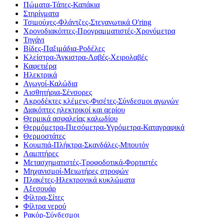
Πώματα-Τάπες-Καπάκια
Στηρίγματα
Τσιμούχες-Φλάντζες-Στεγανωτικά O'ring
Χρονοδιακόπτες-Προγραμματιστές-Χρονόμετρα
Τηγάνι
Βίδες-Παξιμάδια-Ροδέλες
Κλείστρα-Άγκιστρα-Λαβές-Χειρολαβές
Καφετιέρα
Ηλεκτρικά
Αγωγοί-Καλώδια
Αισθητήρια-Σένσορες
Ακροδέκτες κλέμενς-Φισέτες-Σύνδεσμοι αγωγών
Διακόπτες ηλεκτρικοί και αερίου
Θερμικά ασφαλείας καλωδίου
Θερμόμετρα-Πιεσόμετρα-Υγρόμετρα-Καταγραφικά
Θερμοστάτες
Κουμπιά-Πλήκτρα-Σκανδάλες-Μπουτόν
Λαμπτήρες
Μετασχηματιστές-Τροφοδοτικά-Φορτιστές
Μηχανισμοί-Μειωτήρες στροφών
Πλακέτες-Ηλεκτρονικά κυκλώματα
Αξεσουάρ
Φίλτρα-Σίτες
Φίλτρα νερού
Ρακόρ-Σύνδεσμοι