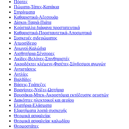
Πόρτες
Πώματα-Τάπες-Καπάκια
Στηρίγματα
Καθαριστικά-Αξεσουάρ
Δίσκοι-Ταψιά-Πιάτα
Κρύσταλλα διάφανα προστατευτικά
Καθαριστικά-Προσταυτετικά-Αποσμητικά
Συσκευές σιδερώματος
Ατμοσίδερο
Αγωγοί-Καλώδια
Αισθητήρια-Σένσορες
Ακίδες-Βελόνες-Σπινθηριστές
Ακροδέκτες κλέμενς-Φισέτες-Σύνδεσμοι αγωγών
Αντιστάσεις
Αντλίες
Βαλβίδες
Βάσεις-Τράπεζες
Βραχίονες-Ντίζες-Ωστήρια
Βρυσάκια-Μπεκ-Ακροστόμια εκτόξευσης ρευστών
Διακόπτες ηλεκτρικοί και αερίου
Ελατήρια-Ελάσματα
Εξαρτήματα λοιπά συσκευής
Θερμικά ασφαλείας
Θερμικά ασφαλείας καλωδίου
Θερμοστάτες