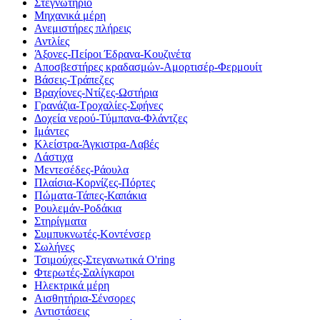
Στεγνωτήριο
Μηχανικά μέρη
Ανεμιστήρες πλήρεις
Αντλίες
Άξονες-Πείροι Έδρανα-Κουζινέτα
Αποσβεστήρες κραδασμών-Αμορτισέρ-Φερμουίτ
Βάσεις-Τράπεζες
Βραχίονες-Ντίζες-Ωστήρια
Γρανάζια-Τροχαλίες-Σφήνες
Δοχεία νερού-Τύμπανα-Φλάντζες
Ιμάντες
Κλείστρα-Άγκιστρα-Λαβές
Λάστιχα
Μεντεσέδες-Ράουλα
Πλαίσια-Κορνίζες-Πόρτες
Πώματα-Τάπες-Καπάκια
Ρουλεμάν-Ροδάκια
Στηρίγματα
Συμπυκνωτές-Κοντένσερ
Σωλήνες
Τσιμούχες-Στεγανωτικά O'ring
Φτερωτές-Σαλίγκαροι
Ηλεκτρικά μέρη
Αισθητήρια-Σένσορες
Αντιστάσεις