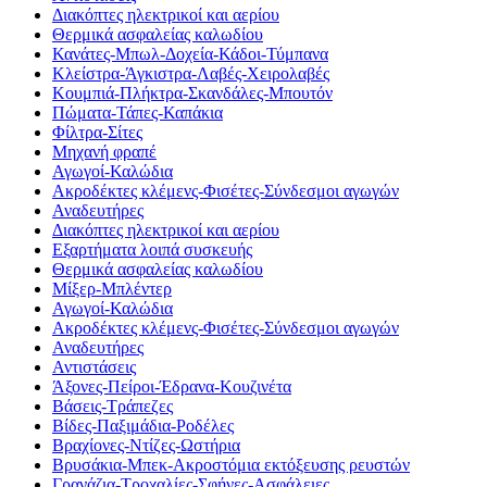
Διακόπτες ηλεκτρικοί και αερίου
Θερμικά ασφαλείας καλωδίου
Κανάτες-Μπωλ-Δοχεία-Κάδοι-Τύμπανα
Κλείστρα-Άγκιστρα-Λαβές-Χειρολαβές
Κουμπιά-Πλήκτρα-Σκανδάλες-Μπουτόν
Πώματα-Τάπες-Καπάκια
Φίλτρα-Σίτες
Μηχανή φραπέ
Αγωγοί-Καλώδια
Ακροδέκτες κλέμενς-Φισέτες-Σύνδεσμοι αγωγών
Αναδευτήρες
Διακόπτες ηλεκτρικοί και αερίου
Εξαρτήματα λοιπά συσκευής
Θερμικά ασφαλείας καλωδίου
Μίξερ-Μπλέντερ
Αγωγοί-Καλώδια
Ακροδέκτες κλέμενς-Φισέτες-Σύνδεσμοι αγωγών
Αναδευτήρες
Αντιστάσεις
Άξονες-Πείροι-Έδρανα-Κουζινέτα
Βάσεις-Τράπεζες
Βίδες-Παξιμάδια-Ροδέλες
Βραχίονες-Ντίζες-Ωστήρια
Βρυσάκια-Μπεκ-Ακροστόμια εκτόξευσης ρευστών
Γρανάζια-Τροχαλίες-Σφήνες-Ασφάλειες