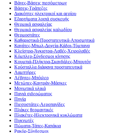
Βάνες-Βάσεις πιεσόμετρων
Βάσεις-Τράπεζες
Διακόπτες ηλεκτρικοί και αερίου
Εξαρτήματα λοιπά συσκευής
Θερμικά ασφαλείας
Θερμικά ασφαλείας καλωδίου
Θερμοστάτες
Καθαριστικά-Προστατευτικά-Αποσμητικά
Κανάτες-Μπωλ-Δοχεία-Κάδοι-Τύμπανα
Κλείστρα-Άγκιστρα-Λαβές-Χειρολαβές
Κόμπλερ-Σύνδεσμοι κίνησης
Κουμπιά-Πλήκτρα-Σκανδάλες-Μπουτόν
Κρύσταλλα διάφανα προστατευτικά
Λαμπτήρες
Λέβητες-Μπόιλερ
Μετώπες-Καντράν-Μάσκες
Μονωτικά υλικά
Πανιά σιδερώματος
Πηνία
Πιεσοστάτες-Αεροπαγίδες
Πλάκες θερμαντικές
Πλακέτες-Ηλεκτρονικά κυκλώματα
Πυκνωτές
Πώματα-Τάπες-Καπάκια
Ρακόρ-Σύνδεσμοι