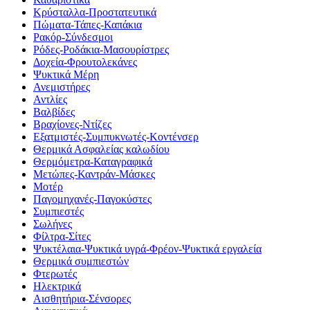
Κρύσταλλα-Προστατευτικά
Πώματα-Τάπες-Καπάκια
Ρακόρ-Σύνδεσμοι
Ρόδες-Ροδάκια-Μασουρίστρες
Δοχεία-Φρουτολεκάνες
Ψυκτικά Μέρη
Ανεμιστήρες
Αντλίες
Βαλβίδες
Βραχίονες-Ντίζες
Εξατμιστές-Συμπυκνωτές-Κοντένσερ
Θερμικά Ασφαλείας καλωδίου
Θερμόμετρα-Καταγραφικά
Μετώπες-Καντράν-Μάσκες
Μοτέρ
Παγομηχανές-Παγοκύστες
Συμπιεστές
Σωλήνες
Φίλτρα-Σίτες
Ψυκτέλαια-Ψυκτικά υγρά-Φρέον-Ψυκτικά εργαλεία
Θερμικά συμπιεστών
Φτερωτές
Ηλεκτρικά
Αισθητήρια-Σένσορες