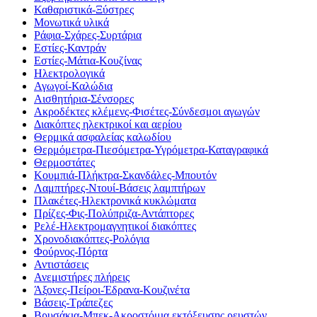
Καθαριστικά-Ξύστρες
Μονωτικά υλικά
Ράφια-Σχάρες-Συρτάρια
Εστίες-Καντράν
Εστίες-Μάτια-Κουζίνας
Ηλεκτρολογικά
Αγωγοί-Καλώδια
Αισθητήρια-Σένσορες
Ακροδέκτες κλέμενς-Φισέτες-Σύνδεσμοι αγωγών
Διακόπτες ηλεκτρικοί και αερίου
Θερμικά ασφαλείας καλωδίου
Θερμόμετρα-Πιεσόμετρα-Υγρόμετρα-Καταγραφικά
Θερμοστάτες
Κουμπιά-Πλήκτρα-Σκανδάλες-Μπουτόν
Λαμπτήρες-Ντουί-Βάσεις λαμπτήρων
Πλακέτες-Ηλεκτρονικά κυκλώματα
Πρίζες-Φις-Πολύπριζα-Αντάπτορες
Ρελέ-Ηλεκτρομαγνητικοί διακόπτες
Χρονοδιακόπτες-Ρολόγια
Φούρνος-Πόρτα
Αντιστάσεις
Ανεμιστήρες πλήρεις
Άξονες-Πείροι-Έδρανα-Κουζινέτα
Βάσεις-Τράπεζες
Βρυσάκια-Μπεκ-Ακροστόμια εκτόξευσης ρευστών