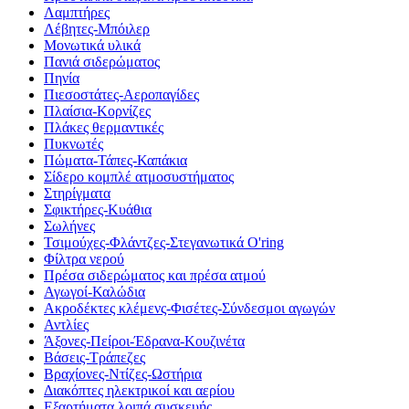
Λαμπτήρες
Λέβητες-Μπόιλερ
Μονωτικά υλικά
Πανιά σιδερώματος
Πηνία
Πιεσοστάτες-Αεροπαγίδες
Πλαίσια-Κορνίζες
Πλάκες θερμαντικές
Πυκνωτές
Πώματα-Τάπες-Καπάκια
Σίδερο κομπλέ ατμοσυστήματος
Στηρίγματα
Σφικτήρες-Κυάθια
Σωλήνες
Τσιμούχες-Φλάντζες-Στεγανωτικά O'ring
Φίλτρα νερού
Πρέσα σιδερώματος και πρέσα ατμού
Αγωγοί-Καλώδια
Ακροδέκτες κλέμενς-Φισέτες-Σύνδεσμοι αγωγών
Αντλίες
Άξονες-Πείροι-Έδρανα-Κουζινέτα
Βάσεις-Τράπεζες
Βραχίονες-Ντίζες-Ωστήρια
Διακόπτες ηλεκτρικοί και αερίου
Εξαρτήματα λοιπά συσκευής