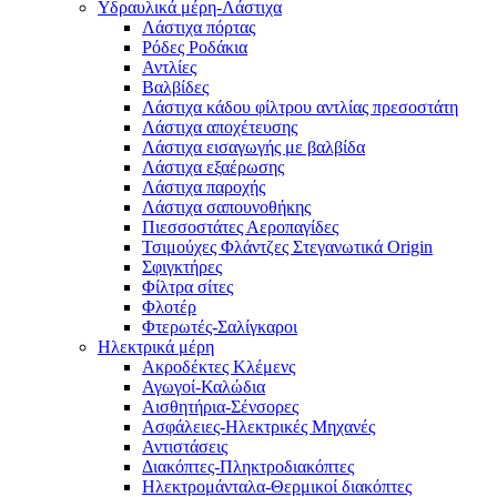
Υδραυλικά μέρη-Λάστιχα
Λάστιχα πόρτας
Ρόδες Ροδάκια
Αντλίες
Βαλβίδες
Λάστιχα κάδου φίλτρου αντλίας πρεσοστάτη
Λάστιχα αποχέτευσης
Λάστιχα εισαγωγής με βαλβίδα
Λάστιχα εξαέρωσης
Λάστιχα παροχής
Λάστιχα σαπουνοθήκης
Πιεσσοστάτες Αεροπαγίδες
Τσιμούχες Φλάντζες Στεγανωτικά Origin
Σφιγκτήρες
Φίλτρα σίτες
Φλοτέρ
Φτερωτές-Σαλίγκαροι
Ηλεκτρικά μέρη
Ακροδέκτες Κλέμενς
Αγωγοί-Καλώδια
Αισθητήρια-Σένσορες
Ασφάλειες-Ηλεκτρικές Μηχανές
Αντιστάσεις
Διακόπτες-Πληκτροδιακόπτες
Ηλεκτρομάνταλα-Θερμικοί διακόπτες