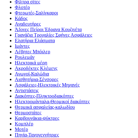
Φίλτρα σίτες
Φλοτέρ
Φτερωτές-Σαλίγκαροι
Κάδος
Αναδευτήρες
Άξονες Πείροι Έδρανα Κουζινέτα
Γρανάζια Τροχαλίες Σφήνες Ασφάλειες
Ελατήρια Ελάσματα
Ιμάντες
Λέβητες Μπόιλερ
Ρουλεμάν
Ηλεκτρικά μέρη
Ακροδέκτες Κλέμενς
Αγωγοί-Καλώδια
Αισθητήρια-Σένσορες
Ασφάλειες-Ηλεκτρικές Μηχανές
Αντιστάσεις
Διακόπτες-Πληκτροδιακόπτες
Ηλεκτρομάνταλα-Θερμικοί διακόπτες
Θερμικά ασφαλείας-καλωδίου
Θερμοστάτες
Καρβουνάκια-ψύκτρες
Κομπλέρ
Μοτέρ
Πηνία-Ταχογεννήτριες