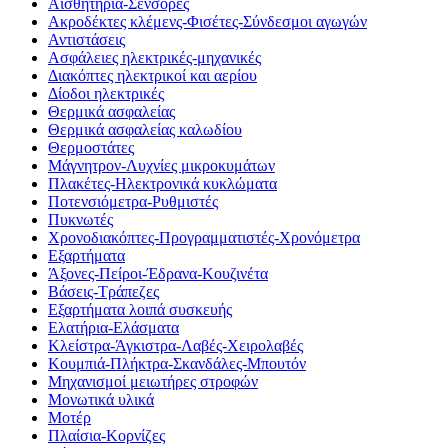
Αισθητήρια-Σένσορες
Ακροδέκτες κλέμενς-Φισέτες-Σύνδεσμοι αγωγών
Αντιστάσεις
Ασφάλειες ηλεκτρικές-μηχανικές
Διακόπτες ηλεκτρικοί και αερίου
Δίοδοι ηλεκτρικές
Θερμικά ασφαλείας
Θερμικά ασφαλείας καλωδίου
Θερμοστάτες
Μάγνητρον-Λυχνίες μικροκυμάτων
Πλακέτες-Ηλεκτρονικά κυκλώματα
Ποτενσιόμετρα-Ρυθμιστές
Πυκνωτές
Χρονοδιακόπτες-Προγραμματιστές-Χρονόμετρα
Εξαρτήματα
Άξονες-Πείροι-Έδρανα-Κουζινέτα
Βάσεις-Τράπεζες
Εξαρτήματα λοιπά συσκευής
Ελατήρια-Ελάσματα
Κλείστρα-Άγκιστρα-Λαβές-Χειρολαβές
Κουμπιά-Πλήκτρα-Σκανδάλες-Μπουτόν
Μηχανισμοί μειωτήρες στροφών
Μονωτικά υλικά
Μοτέρ
Πλαίσια-Κορνίζες