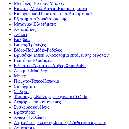
Μετώπες-Καντράν-Μάσκες
Κανάτες-Μπωλ-Δοχεία-Κάδοι-Τύμπανα
Καθαριστικά-Προστατευτικά-Αποσμητικά
Εξαρτήματα λοιπά συσκευής
Μηχανικά Εξαρτήματα
Αντιστάσεις
Αντλίες
Βαλβίδες
Βάσεις-Τράπεζες
Βίδες-Παξιμάδια-Ροδέλες
Βρυσάκια-Μπεκ-Ακροστόμια εκτόξευσης ρευστών
Ελατήρια-Ελάσματα
Κλείστρα-Άγκιστρα-Λαβές-Χειρολαβές
Λέβητες-Μπόιλερ
Μοτέρ
Πώματα-Τάπες-Καπάκια
Στηρίγματα
Σωλήνες
Τσιμούχες-Φλάντζες-Στεγανωτικά O'ring
Διάφορες μικροσυσκευές
Συσκευές κουζίνας
Βραστήρας
Αγωγοί-Καλώδια
Ακροδέκτες κλέμενς-Φισέτες-Σύνδεσμοι αγωγών
Αντιστάσεις