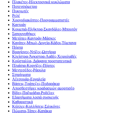
Πλακέτες-Ηλεκτρονικά κυκλώματα
Ποτενσιόμετρο
Πυκνωτές
Ρελέ
Χρονοδιακόπτες-Προγραμματιστές
Καντράν
Κουμπιά-Πλήκτρα-Σκανδάλες-Μπουτόν
Σαπουνοθήκες
Μετόπες-Καντράν-Μάσκες
Κανάτες-Μπωλ-Δοχεία-Κάδοι-Τύμπανα
Πόρτα
Βραχίονες-Ντίζες-Ωστήρια
Κλείστρα-Άγκιστρα-Λαβές-Χειρολαβές
Κρύσταλλα- Διάφανα προστατευτικά
Πλαίσια-Κορνίζες-Πόρτες
Μεντεσέδες-Ράουλα
Στηρίγματα
Αξεσουάρ-Εργαλεία
Βάσεις-Τράπεζες-Ποδαράκια
Αποσβεστήρες κραδασμών αμορτισέρ
Βίδες-Παξιμάδια-Ροδέλες
Εξαρτήματα λοιπά συσκευής
Καθαριστικά
Κόλλες-Κολλήσεις-Σιλικόνες
Πώματα-Τάπες-Καπάκια