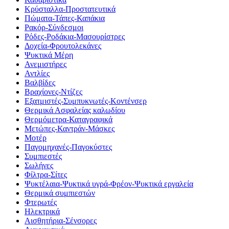
Κρύσταλλα-Προστατευτικά
Πώματα-Τάπες-Καπάκια
Ρακόρ-Σύνδεσμοι
Ρόδες-Ροδάκια-Μασουρίστρες
Δοχεία-Φρουτολεκάνες
Ψυκτικά Μέρη
Ανεμιστήρες
Αντλίες
Βαλβίδες
Βραχίονες-Ντίζες
Εξατμιστές-Συμπυκνωτές-Κοντένσερ
Θερμικά Ασφαλείας καλωδίου
Θερμόμετρα-Καταγραφικά
Μετώπες-Καντράν-Μάσκες
Μοτέρ
Παγομηχανές-Παγοκύστες
Συμπιεστές
Σωλήνες
Φίλτρα-Σίτες
Ψυκτέλαια-Ψυκτικά υγρά-Φρέον-Ψυκτικά εργαλεία
Θερμικά συμπιεστών
Φτερωτές
Ηλεκτρικά
Αισθητήρια-Σένσορες