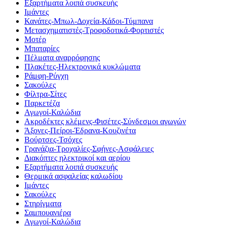
Εξαρτήματα λοιπά συσκευής
Ιμάντες
Κανάτες-Μπωλ-Δοχεία-Κάδοι-Τύμπανα
Μετασχηματιστές-Τροφοδοτικά-Φορτιστές
Μοτέρ
Μπαταρίες
Πέλματα αναρρόφησης
Πλακέτες-Ηλεκτρονικά κυκλώματα
Ράμφη-Ρύγχη
Σακούλες
Φίλτρα-Σίτες
Παρκετέζα
Αγωγοί-Καλώδια
Ακροδέκτες κλέμενς-Φισέτες-Σύνδεσμοι αγωγών
Άξονες-Πείροι-Έδρανα-Κουζινέτα
Βούρτσες-Τσόχες
Γρανάζια-Τροχαλίες-Σφήνες-Ασφάλειες
Διακόπτες ηλεκτρικοί και αερίου
Εξαρτήματα λοιπά συσκευής
Θερμικά ασφαλείας καλωδίου
Ιμάντες
Σακούλες
Στηρίγματα
Σαμπουανιέρα
Αγωγοί-Καλώδια