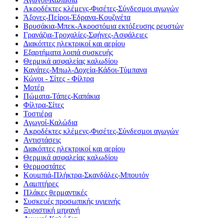
Ακροδέκτες κλέμενς-Φισέτες-Σύνδεσμοι αγωγών
Άξονες-Πείροι-Έδρανα-Κουζινέτα
Βρυσάκια-Μπεκ-Ακροστόμια εκτόξευσης ρευστών
Γρανάζια-Τροχαλίες-Σφήνες-Ασφάλειες
Διακόπτες ηλεκτρικοί και αερίου
Εξαρτήματα λοιπά συσκευής
Θερμικά ασφαλείας καλωδίου
Κανάτες-Μπωλ-Δοχεία-Κάδοι-Τύμπανα
Κώνοι - Σίτες - Φίλτρα
Μοτέρ
Πώματα-Τάπες-Καπάκια
Φίλτρα-Σίτες
Τοστιέρα
Αγωγοί-Καλώδια
Ακροδέκτες κλέμενς-Φισέτες-Σύνδεσμοι αγωγών
Αντιστάσεις
Διακόπτες ηλεκτρικοί και αερίου
Θερμικά ασφαλείας καλωδίου
Θερμοστάτες
Κουμπιά-Πλήκτρα-Σκανδάλες-Μπουτόν
Λαμπτήρες
Πλάκες θερμαντικές
Συσκευές προσωπικής υγιεινής
Ξυριστική μηχανή