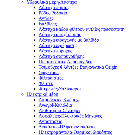
Υδραυλικά μέρη-Λάστιχα
Λάστιχα πόρτας
Ρόδες Ροδάκια
Αντλίες
Βαλβίδες
Λάστιχα κάδου φίλτρου αντλίας πρεσοστάτη
Λάστιχα αποχέτευσης
Λάστιχα εισαγωγής με βαλβίδα
Λάστιχα εξαέρωσης
Λάστιχα παροχής
Λάστιχα σαπουνοθήκης
Πιεσσοστάτες Αεροπαγίδες
Τσιμούχες Φλάντζες Στεγανωτικά Origin
Σφιγκτήρες
Φίλτρα σίτες
Φλοτέρ
Φτερωτές-Σαλίγκαροι
Ηλεκτρικά μέρη
Ακροδέκτες Κλέμενς
Αγωγοί-Καλώδια
Αισθητήρια-Σένσορες
Ασφάλειες-Ηλεκτρικές Μηχανές
Αντιστάσεις
Διακόπτες-Πληκτροδιακόπτες
Ηλεκτρομάνταλα-Θερμικοί διακόπτες