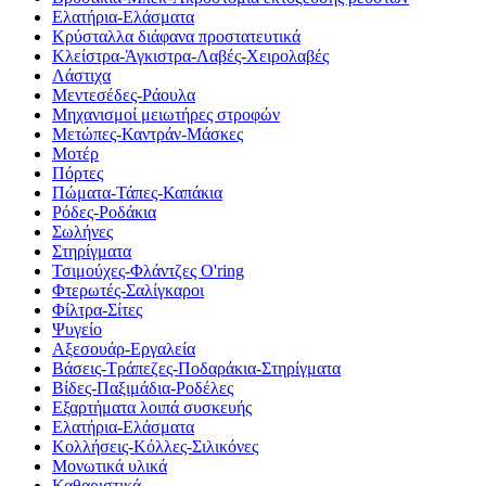
Ελατήρια-Ελάσματα
Κρύσταλλα διάφανα προστατευτικά
Κλείστρα-Άγκιστρα-Λαβές-Χειρολαβές
Λάστιχα
Μεντεσέδες-Ράουλα
Μηχανισμοί μειωτήρες στροφών
Μετώπες-Καντράν-Μάσκες
Μοτέρ
Πόρτες
Πώματα-Τάπες-Καπάκια
Ρόδες-Ροδάκια
Σωλήνες
Στηρίγματα
Τσιμούχες-Φλάντζες O'ring
Φτερωτές-Σαλίγκαροι
Φίλτρα-Σίτες
Ψυγείο
Αξεσουάρ-Εργαλεία
Βάσεις-Τράπεζες-Ποδαράκια-Στηρίγματα
Βίδες-Παξιμάδια-Ροδέλες
Εξαρτήματα λοιπά συσκευής
Ελατήρια-Ελάσματα
Κολλήσεις-Κόλλες-Σιλικόνες
Μονωτικά υλικά
Καθαριστικά