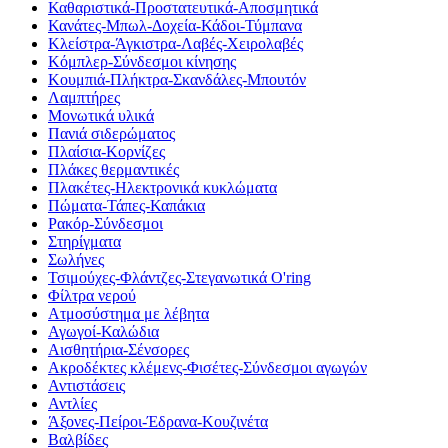
Καθαριστικά-Προστατευτικά-Αποσμητικά
Κανάτες-Μπωλ-Δοχεία-Κάδοι-Τύμπανα
Κλείστρα-Άγκιστρα-Λαβές-Χειρολαβές
Κόμπλερ-Σύνδεσμοι κίνησης
Κουμπιά-Πλήκτρα-Σκανδάλες-Μπουτόν
Λαμπτήρες
Μονωτικά υλικά
Πανιά σιδερώματος
Πλαίσια-Κορνίζες
Πλάκες θερμαντικές
Πλακέτες-Ηλεκτρονικά κυκλώματα
Πώματα-Τάπες-Καπάκια
Ρακόρ-Σύνδεσμοι
Στηρίγματα
Σωλήνες
Τσιμούχες-Φλάντζες-Στεγανωτικά O'ring
Φίλτρα νερού
Ατμοσύστημα με λέβητα
Αγωγοί-Καλώδια
Αισθητήρια-Σένσορες
Ακροδέκτες κλέμενς-Φισέτες-Σύνδεσμοι αγωγών
Αντιστάσεις
Αντλίες
Άξονες-Πείροι-Έδρανα-Κουζινέτα
Βαλβίδες