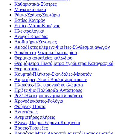
Καθαριστικά-Ξύστρες
Μονωτικά υλικά
Ράφια-Σχάρες-Συρτάρια
Εστίες-Καντράν
Εστίες-Μάτια-Κουζίνας
Ηλεκτρολογικά
Αγωγοί-Καλώδια
Αισθητήρια-Σένσορες
Ακροδέκτες κλέμενς-Φισέτες-Σύνδεσμοι αγωγών
Διακόπτες ηλεκτρικοί και αερίου
Θερμικά ασφαλείας καλωδίου
Θερμόμετρα-Πιεσόμετρα-Υγρόμετρα-Καταγραφικά
Θερμοστάτες
Κουμπιά-Πλήκτρα-Σκανδάλες-Μπουτόν
Λαμπτήρες-Ντουί-Βάσεις λαμπτήρων
Πλακέτες-Ηλεκτρονικά κυκλώματα
Πρίζες-Φις-Πολύπριζα-Αντάπτορες
Ρελέ-Ηλεκτρομαγνητικοί διακόπτες
Χρονοδιακόπτες-Ρολόγια
Φούρνος-Πόρτα
Αντιστάσεις
Ανεμιστήρες πλήρεις
Άξονες-Πείροι-Έδρανα-Κουζινέτα
Βάσεις-Τράπεζες
Βρυσάκια-Μπεκ-Ακροστόμια εκτόξευσης ρευστών