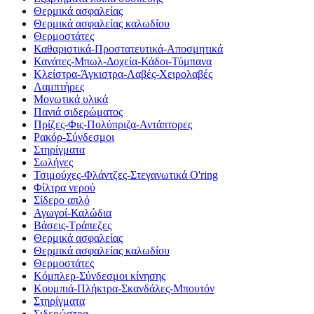
Θερμικά ασφαλείας
Θερμικά ασφαλείας καλωδίου
Θερμοστάτες
Καθαριστικά-Προστατευτικά-Αποσμητικά
Κανάτες-Μπωλ-Δοχεία-Κάδοι-Τύμπανα
Κλείστρα-Άγκιστρα-Λαβές-Χειρολαβές
Λαμπτήρες
Μονωτικά υλικά
Πανιά σιδερώματος
Πρίζες-Φις-Πολύπριζα-Αντάπτορες
Ρακόρ-Σύνδεσμοι
Στηρίγματα
Σωλήνες
Τσιμούχες-Φλάντζες-Στεγανωτικά O'ring
Φίλτρα νερού
Σίδερο απλό
Αγωγοί-Καλώδια
Βάσεις-Τράπεζες
Θερμικά ασφαλείας
Θερμικά ασφαλείας καλωδίου
Θερμοστάτες
Κόμπλερ-Σύνδεσμοι κίνησης
Κουμπιά-Πλήκτρα-Σκανδάλες-Μπουτόν
Στηρίγματα
Σιδερώστρα