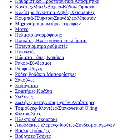
Καθαριστικά-Προστατευτικά-Αποσμητικά
Κανάτες-Μπωλ-Δοχεία-Κάδοι-Τύμπανα
Κλείστρα-Άγκιστρα-Λαβές-Χειρολαβές
Κουμπιά-Πλήκτρα-Σκανδάλες-Μπουτόν
Μηχανισμοί μειωτήρες στροφών
Μοτέρ
Πέλματα αναρρόφησης
Πλακέτες-Ηλεκτρονικά κυκλώματα
Ποτενσιόμετρα ρυθμιστές
Πυκνωτές
Πώματα-Τάπες-Καπάκια
Ρακόρ-Σύνδεσμοι
Ράμφη-Ρύγχη
Ρόδες-Ροδάκια-Μασουρίστρες
Σακούλες
Στηρίγματα
Σφικτήρες-Κυάθια
Σωλήνες
Σωλήνες μετάγγισης υγρών-Αντάπτορες
Τσιμούχες-Φλάντζες-Στεγανωτικά O'ring
Φίλτρα-Σίτες
Ηλεκτρικό σκουπάκι
Ακροδέκτες κλέμενς-Φισέτες-Σύνδεσμοι αγωγών
Βάσεις-Τράπεζες
Βούρτσες-Τσόχες