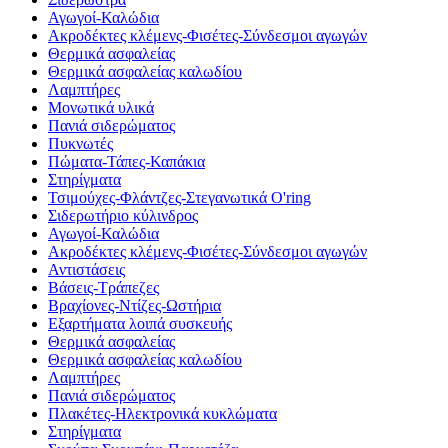
Αγωγοί-Καλώδια
Ακροδέκτες κλέμενς-Φισέτες-Σύνδεσμοι αγωγών
Θερμικά ασφαλείας
Θερμικά ασφαλείας καλωδίου
Λαμπτήρες
Μονωτικά υλικά
Πανιά σιδερώματος
Πυκνωτές
Πώματα-Τάπες-Καπάκια
Στηρίγματα
Τσιμούχες-Φλάντζες-Στεγανωτικά O'ring
Σιδερωτήριο κύλινδρος
Αγωγοί-Καλώδια
Ακροδέκτες κλέμενς-Φισέτες-Σύνδεσμοι αγωγών
Αντιστάσεις
Βάσεις-Τράπεζες
Βραχίονες-Ντίζες-Ωστήρια
Εξαρτήματα λοιπά συσκευής
Θερμικά ασφαλείας
Θερμικά ασφαλείας καλωδίου
Λαμπτήρες
Πανιά σιδερώματος
Πλακέτες-Ηλεκτρονικά κυκλώματα
Στηρίγματα