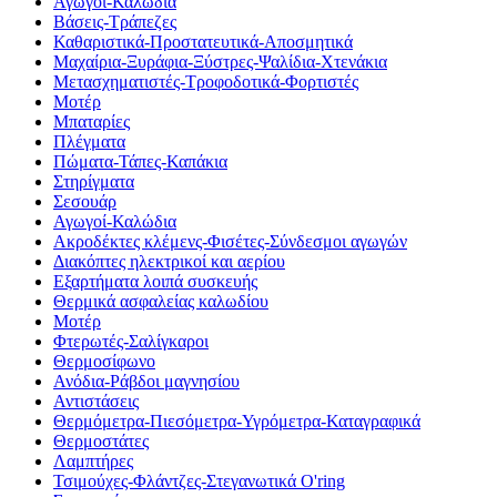
Αγωγοί-Καλώδια
Βάσεις-Τράπεζες
Καθαριστικά-Προστατευτικά-Αποσμητικά
Μαχαίρια-Ξυράφια-Ξύστρες-Ψαλίδια-Χτενάκια
Μετασχηματιστές-Τροφοδοτικά-Φορτιστές
Μοτέρ
Μπαταρίες
Πλέγματα
Πώματα-Τάπες-Καπάκια
Στηρίγματα
Σεσουάρ
Αγωγοί-Καλώδια
Ακροδέκτες κλέμενς-Φισέτες-Σύνδεσμοι αγωγών
Διακόπτες ηλεκτρικοί και αερίου
Εξαρτήματα λοιπά συσκευής
Θερμικά ασφαλείας καλωδίου
Μοτέρ
Φτερωτές-Σαλίγκαροι
Θερμοσίφωνο
Ανόδια-Ράβδοι μαγνησίου
Αντιστάσεις
Θερμόμετρα-Πιεσόμετρα-Υγρόμετρα-Καταγραφικά
Θερμοστάτες
Λαμπτήρες
Τσιμούχες-Φλάντζες-Στεγανωτικά O'ring