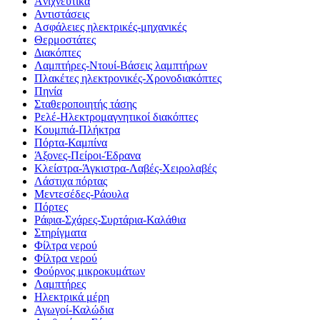
Aνιχνευτικά
Αντιστάσεις
Ασφάλειες ηλεκτρικές-μηχανικές
Θερμοστάτες
Διακόπτες
Λαμπτήρες-Ντουί-Βάσεις λαμπτήρων
Πλακέτες ηλεκτρονικές-Χρονοδιακόπτες
Πηνία
Σταθεροποιητής τάσης
Ρελέ-Ηλεκτρομαγνητικοί διακόπτες
Κουμπιά-Πλήκτρα
Πόρτα-Καμπίνα
Άξονες-Πείροι-Έδρανα
Κλείστρα-Άγκιστρα-Λαβές-Χειρολαβές
Λάστιχα πόρτας
Μεντεσέδες-Ράουλα
Πόρτες
Ράφια-Σχάρες-Συρτάρια-Καλάθια
Στηρίγματα
Φίλτρα νερού
Φίλτρα νερού
Φούρνος μικροκυμάτων
Λαμπτήρες
Ηλεκτρικά μέρη
Αγωγοί-Καλώδια