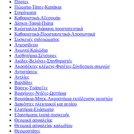
Πόρτες
Πώματα-Τάπες-Καπάκια
Στηρίγματα
Καθαριστικά-Αξεσουάρ
Δίσκοι-Ταψιά-Πιάτα
Κρύσταλλα διάφανα προστατευτικά
Καθαριστικά-Προσταυτετικά-Αποσμητικά
Συσκευές σιδερώματος
Ατμοσίδερο
Αγωγοί-Καλώδια
Αισθητήρια-Σένσορες
Ακίδες-Βελόνες-Σπινθηριστές
Ακροδέκτες κλέμενς-Φισέτες-Σύνδεσμοι αγωγών
Αντιστάσεις
Αντλίες
Βαλβίδες
Βάσεις-Τράπεζες
Βραχίονες-Ντίζες-Ωστήρια
Βρυσάκια-Μπεκ-Ακροστόμια εκτόξευσης ρευστών
Διακόπτες ηλεκτρικοί και αερίου
Ελατήρια-Ελάσματα
Εξαρτήματα λοιπά συσκευής
Θερμικά ασφαλείας
Θερμικά ασφαλείας καλωδίου
Θερμοστάτες