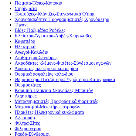
Πώματα-Τάπες-Καπάκια
Στηρίγματα
Τσιμούχες-Φλάντζες-Στεγανωτικά O'ring
Χρονοδιακόπτες-Προγραμματιστές-Χρονόμετρα
Τηγάνι
Βίδες-Παξιμάδια-Ροδέλες
Κλείστρα-Άγκιστρα-Λαβές-Χειρολαβές
Καφετιέρα
Ηλεκτρικά
Αγωγοί-Καλώδια
Αισθητήρια-Σένσορες
Ακροδέκτες κλέμενς-Φισέτες-Σύνδεσμοι αγωγών
Διακόπτες ηλεκτρικοί και αερίου
Θερμικά ασφαλείας καλωδίου
Θερμόμετρα-Πιεσόμετρα-Υγρόμετρα-Καταγραφικά
Θερμοστάτες
Κουμπιά-Πλήκτρα-Σκανδάλες-Μπουτόν
Λαμπτήρες
Μετασχηματιστές-Τροφοδοτικά-Φορτιστές
Μηχανισμοί-Μειωτήρες στροφών
Πλακέτες-Ηλεκτρονικά κυκλώματα
Αξεσουάρ
Φίλτρα-Σίτες
Φίλτρα νερού
Ρακόρ-Σύνδεσμοι