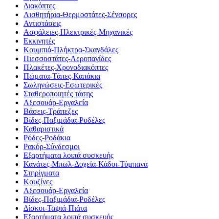
Διακόπτες
Αισθητήρια-Θερμοστάτες-Σένσορες
Αντιστάσεις
Ασφάλειες-Ηλεκτρικές-Μηχανικές
Εκκινητές
Κουμπιά-Πλήκτρα-Σκανδάλες
Πιεσσοστάτες-Αεροπαγίδες
Πλακέτες-Χρονοδιακόπτες
Πώματα-Τάπες-Καπάκια
Σωληνώσεις-Εσωτερικές
Σταθεροποιητές τάσης
Αξεσουάρ-Εργαλεία
Βάσεις-Τράπεζες
Βίδες-Παξιμάδια-Ροδέλες
Καθαριστικά
Ρόδες-Ροδάκια
Ρακόρ-Σύνδεσμοι
Εξαρτήματα λοιπά συσκευής
Κανάτες-Μπωλ-Δοχεία-Κάδοι-Τύμπανα
Στηρίγματα
Κουζίνες
Αξεσουάρ-Εργαλεία
Βίδες-Παξιμάδια-Ροδέλες
Δίσκοι-Ταψιά-Πιάτα
Εξαρτήματα λοιπά συσκευής