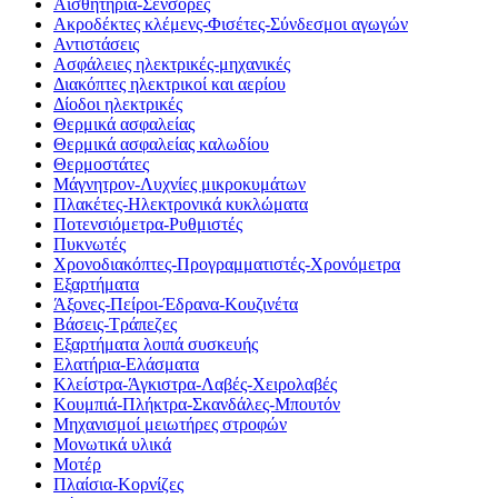
Αισθητήρια-Σένσορες
Ακροδέκτες κλέμενς-Φισέτες-Σύνδεσμοι αγωγών
Αντιστάσεις
Ασφάλειες ηλεκτρικές-μηχανικές
Διακόπτες ηλεκτρικοί και αερίου
Δίοδοι ηλεκτρικές
Θερμικά ασφαλείας
Θερμικά ασφαλείας καλωδίου
Θερμοστάτες
Μάγνητρον-Λυχνίες μικροκυμάτων
Πλακέτες-Ηλεκτρονικά κυκλώματα
Ποτενσιόμετρα-Ρυθμιστές
Πυκνωτές
Χρονοδιακόπτες-Προγραμματιστές-Χρονόμετρα
Εξαρτήματα
Άξονες-Πείροι-Έδρανα-Κουζινέτα
Βάσεις-Τράπεζες
Εξαρτήματα λοιπά συσκευής
Ελατήρια-Ελάσματα
Κλείστρα-Άγκιστρα-Λαβές-Χειρολαβές
Κουμπιά-Πλήκτρα-Σκανδάλες-Μπουτόν
Μηχανισμοί μειωτήρες στροφών
Μονωτικά υλικά
Μοτέρ
Πλαίσια-Κορνίζες