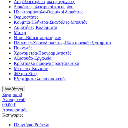
Ασφάλειες ηλεκτρικές-μηχανικές
Διακόπτες ηλεκτρικοί και αερίου
Ηλεκτρομάνταλα-Θερμικοί διακόπτες
Θερμοστάτες
Κουμπιά-Πλήκτρα-Σκανδάλες-Μπουτόν
Λαμπτήρες-Καλύμματα
Μοτέρ
Ντουί-Βάσεις λαμπτήρων
Πλακέτες-Χρονοδιακόπτες-Ηλεκτρονικά εξαρτήματα
Πυκνωτές
Χρονόμετρα-Προγραμματιστές
Αξεσουάρ-Εργαλεία
Κρύσταλλα διάφανα προστατευτικά
Μετώπες-Καντράν
Φίλτρα-Σίτες
Εξαρτήματα λοιπά συσκευής
Αναζήτηση
Σύγκριση
0
Αγαπημένα
0
0
0,00 €
Λογαριασμός
Κατηγορίες
Πλυντήριο Ρούχων