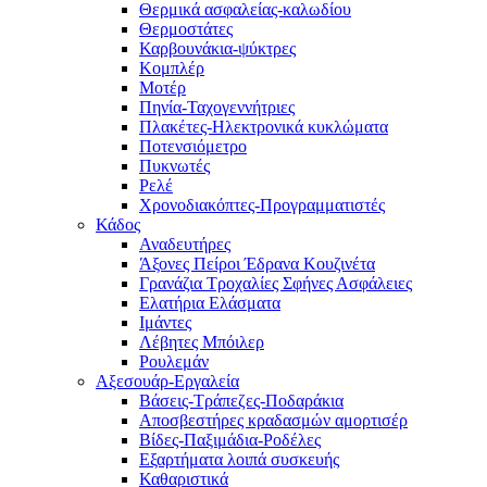
Θερμικά ασφαλείας-καλωδίου
Θερμοστάτες
Καρβουνάκια-ψύκτρες
Κομπλέρ
Μοτέρ
Πηνία-Ταχογεννήτριες
Πλακέτες-Ηλεκτρονικά κυκλώματα
Ποτενσιόμετρο
Πυκνωτές
Ρελέ
Χρονοδιακόπτες-Προγραμματιστές
Κάδος
Αναδευτήρες
Άξονες Πείροι Έδρανα Κουζινέτα
Γρανάζια Τροχαλίες Σφήνες Ασφάλειες
Ελατήρια Ελάσματα
Ιμάντες
Λέβητες Μπόιλερ
Ρουλεμάν
Αξεσουάρ-Εργαλεία
Βάσεις-Τράπεζες-Ποδαράκια
Αποσβεστήρες κραδασμών αμορτισέρ
Βίδες-Παξιμάδια-Ροδέλες
Εξαρτήματα λοιπά συσκευής
Καθαριστικά