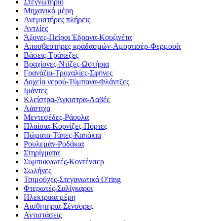
Στεγνωτήριο
Μηχανικά μέρη
Ανεμιστήρες πλήρεις
Αντλίες
Άξονες-Πείροι Έδρανα-Κουζινέτα
Αποσβεστήρες κραδασμών-Αμορτισέρ-Φερμουίτ
Βάσεις-Τράπεζες
Βραχίονες-Ντίζες-Ωστήρια
Γρανάζια-Τροχαλίες-Σφήνες
Δοχεία νερού-Τύμπανα-Φλάντζες
Ιμάντες
Κλείστρα-Άγκιστρα-Λαβές
Λάστιχα
Μεντεσέδες-Ράουλα
Πλαίσια-Κορνίζες-Πόρτες
Πώματα-Τάπες-Καπάκια
Ρουλεμάν-Ροδάκια
Στηρίγματα
Συμπυκνωτές-Κοντένσερ
Σωλήνες
Τσιμούχες-Στεγανωτικά O'ring
Φτερωτές-Σαλίγκαροι
Ηλεκτρικά μέρη
Αισθητήρια-Σένσορες
Αντιστάσεις