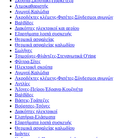
Σκούπα-Σκουπάκι-Παρκετέζα
Ατμοκαθαριστής
Αγωγοί-Καλώδια
Ακροδέκτες κλέμενς-Φισέτες-Σύνδεσμοι αγωγών
Βαλβίδες
Διακόπτες ηλεκτρικοί και αερίου
Εξαρτήματα λοιπά συσκευής
Θερμικά ασφαλείας
Θερμικά ασφαλείας καλωδίου
Σωλήνες
Τσιμούχες-Φλάντζες-Στεγανωτικά O'ring
Φίλτρα-Σίτες
Ηλεκτρική σκούπα
Αγωγοί-Καλώδια
Ακροδέκτες κλέμενς-Φισέτες-Σύνδεσμοι αγωγών
Αντλίες
Άξονες-Πείροι-Έδρανα-Κουζινέτα
Βαλβίδες
Βάσεις-Τράπεζες
Βούρτσες-Τσόχες
Διακόπτες ηλεκτρικοί
Ελατήρια-Ελάσματα
Εξαρτήματα λοιπά συσκευής
Θερμικά ασφαλείας καλωδίου
Ιμάντες