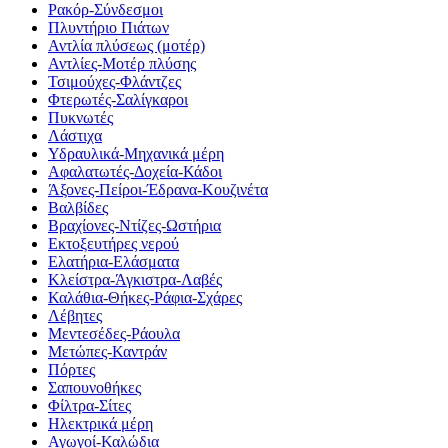
Ρακόρ-Σύνδεσμοι
Πλυντήριο Πιάτων
Αντλία πλύσεως (μοτέρ)
Αντλίες-Μοτέρ πλύσης
Τσιμούχες-Φλάντζες
Φτερωτές-Σαλίγκαροι
Πυκνωτές
Λάστιχα
Υδραυλικά-Mηχανικά μέρη
Αφαλατωτές-Δοχεία-Κάδοι
Άξονες-Πείροι-Έδρανα-Κουζινέτα
Βαλβίδες
Βραχίονες-Ντίζες-Ωστήρια
Εκτοξευτήρες νερού
Ελατήρια-Ελάσματα
Κλείστρα-Άγκιστρα-Λαβές
Καλάθια-Θήκες-Ράφια-Σχάρες
Λέβητες
Μεντεσέδες-Ράουλα
Μετώπες-Καντράν
Πόρτες
Σαπουνοθήκες
Φίλτρα-Σίτες
Ηλεκτρικά μέρη
Αγωγοί-Καλώδια