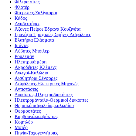
Φίλτρα σίτες
Φλοτέρ
Φτερωτές-Σαλίγκαροι
Κάδος
Αναδευτήρες
Άξονες Πείροι Έδρανα Κουζινέτα
Γρανάζια Τροχαλίες Σφήνες Ασφάλειες
Ελατήρια Ελάσματα
Ιμάντες
Λέβητες Μπόιλερ
Ρουλεμάν
Ηλεκτρικά μέρη
Ακροδέκτες Κλέμενς
Αγωγοί-Καλώδια
Αισθητήρια-Σένσορες
Ασφάλειες-Ηλεκτρικές Μηχανές
Αντιστάσεις
Διακόπτες-Πληκτροδιακόπτες
Ηλεκτρομάνταλα-Θερμικοί διακόπτες
Θερμικά ασφαλείας-καλωδίου
Θερμοστάτες
Καρβουνάκια-ψύκτρες
Κομπλέρ
Μοτέρ
Πηνία-Ταχογεννήτριες