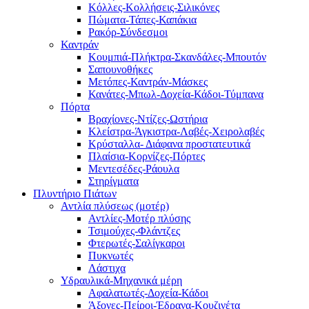
Κόλλες-Κολλήσεις-Σιλικόνες
Πώματα-Τάπες-Καπάκια
Ρακόρ-Σύνδεσμοι
Καντράν
Κουμπιά-Πλήκτρα-Σκανδάλες-Μπουτόν
Σαπουνοθήκες
Μετόπες-Καντράν-Μάσκες
Κανάτες-Μπωλ-Δοχεία-Κάδοι-Τύμπανα
Πόρτα
Βραχίονες-Ντίζες-Ωστήρια
Κλείστρα-Άγκιστρα-Λαβές-Χειρολαβές
Κρύσταλλα- Διάφανα προστατευτικά
Πλαίσια-Κορνίζες-Πόρτες
Μεντεσέδες-Ράουλα
Στηρίγματα
Πλυντήριο Πιάτων
Αντλία πλύσεως (μοτέρ)
Αντλίες-Μοτέρ πλύσης
Τσιμούχες-Φλάντζες
Φτερωτές-Σαλίγκαροι
Πυκνωτές
Λάστιχα
Υδραυλικά-Mηχανικά μέρη
Αφαλατωτές-Δοχεία-Κάδοι
Άξονες-Πείροι-Έδρανα-Κουζινέτα