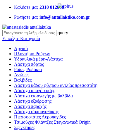
Καλέστε μας
2310 812888
Ρωτήστε μας
info@antallaktiko.com.gr
query
Επιλέξτε Κατηγορία
Αρχική
Πλυντήριο Ρούχων
Υδραυλικά μέρη-Λάστιχα
Λάστιχα πόρτας
Ρόδες Ροδάκια
Αντλίες
Βαλβίδες
Λάστιχα κάδου φίλτρου αντλίας πρεσοστάτη
Λάστιχα αποχέτευσης
Λάστιχα εισαγωγής με βαλβίδα
Λάστιχα εξαέρωσης
Λάστιχα παροχής
Λάστιχα σαπουνοθήκης
Πιεσσοστάτες Αεροπαγίδες
Τσιμούχες Φλάντζες Στεγανωτικά Origin
Σφιγκτήρες