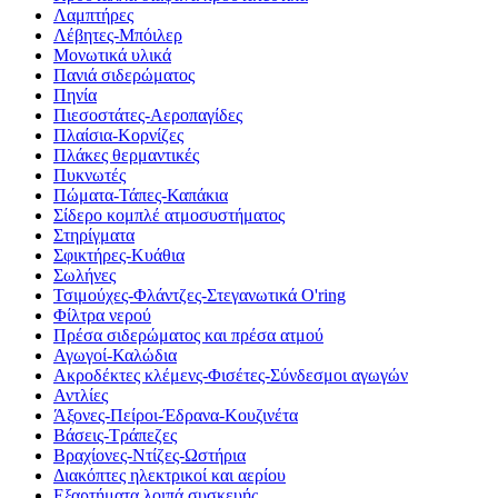
Λαμπτήρες
Λέβητες-Μπόιλερ
Μονωτικά υλικά
Πανιά σιδερώματος
Πηνία
Πιεσοστάτες-Αεροπαγίδες
Πλαίσια-Κορνίζες
Πλάκες θερμαντικές
Πυκνωτές
Πώματα-Τάπες-Καπάκια
Σίδερο κομπλέ ατμοσυστήματος
Στηρίγματα
Σφικτήρες-Κυάθια
Σωλήνες
Τσιμούχες-Φλάντζες-Στεγανωτικά O'ring
Φίλτρα νερού
Πρέσα σιδερώματος και πρέσα ατμού
Αγωγοί-Καλώδια
Ακροδέκτες κλέμενς-Φισέτες-Σύνδεσμοι αγωγών
Αντλίες
Άξονες-Πείροι-Έδρανα-Κουζινέτα
Βάσεις-Τράπεζες
Βραχίονες-Ντίζες-Ωστήρια
Διακόπτες ηλεκτρικοί και αερίου
Εξαρτήματα λοιπά συσκευής