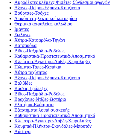
Ακροδέκτες κλέμενς-Φισέτες-Σύνδεσμοι αγωγών
Άξονες-Πείροι-Έδρανα-Κουζινέτα
Βούρτσες-Τσόχες
Διακόπτες ηλεκτρικοί και αερίου
Θερμικά ασφαλείας καλωδίου
Ιμάντες
Σωλήνες
Χύτρα-Κατσαρόλα-Τηγάνι
Κατσαρόλα
Βίδες-Παξιμάδια-Ροδέλες
Καθαριστικά-Προστατευτικά-Αποσμητικά
Κλείστρα-Άγκιστρα-Λαβές-Χειρολαβές
Πώματα-Τάπες-Καπάκια
Χύτρα ταχύτητας
Άξονες-Πείροι-Έδρανα-Κουζινέτα
Βαλβίδες
Βάσεις-Τράπεζες
Βίδες-Παξιμάδια-Ροδέλες
Βραχίονες-Ντίζες-Ωστήρια
Ελατήρια-Ελάσματα
Εξαρτήματα λοιπά συσκευής
Καθαριστικά-Προστατευτικά-Αποσμητικά
Κλείστρα-Άγκιστρα-Λαβές-Χειρολαβές
Κουμπιά-Πλήκτρα-Σκανδάλες-Μπουτόν
Λάστιχα