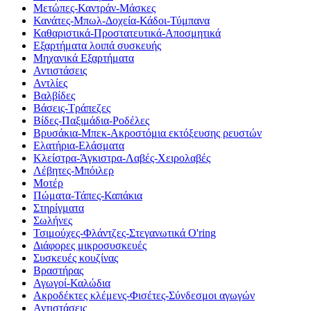
Μετώπες-Καντράν-Μάσκες
Κανάτες-Μπωλ-Δοχεία-Κάδοι-Τύμπανα
Καθαριστικά-Προστατευτικά-Αποσμητικά
Εξαρτήματα λοιπά συσκευής
Μηχανικά Εξαρτήματα
Αντιστάσεις
Αντλίες
Βαλβίδες
Βάσεις-Τράπεζες
Βίδες-Παξιμάδια-Ροδέλες
Βρυσάκια-Μπεκ-Ακροστόμια εκτόξευσης ρευστών
Ελατήρια-Ελάσματα
Κλείστρα-Άγκιστρα-Λαβές-Χειρολαβές
Λέβητες-Μπόιλερ
Μοτέρ
Πώματα-Τάπες-Καπάκια
Στηρίγματα
Σωλήνες
Τσιμούχες-Φλάντζες-Στεγανωτικά O'ring
Διάφορες μικροσυσκευές
Συσκευές κουζίνας
Βραστήρας
Αγωγοί-Καλώδια
Ακροδέκτες κλέμενς-Φισέτες-Σύνδεσμοι αγωγών
Αντιστάσεις