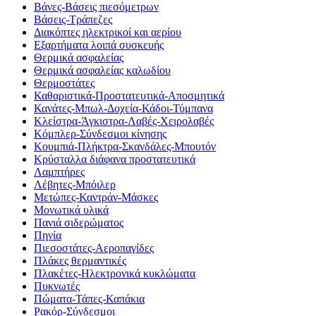
Βάνες-Βάσεις πιεσόμετρων
Βάσεις-Τράπεζες
Διακόπτες ηλεκτρικοί και αερίου
Εξαρτήματα λοιπά συσκευής
Θερμικά ασφαλείας
Θερμικά ασφαλείας καλωδίου
Θερμοστάτες
Καθαριστικά-Προστατευτικά-Αποσμητικά
Κανάτες-Μπωλ-Δοχεία-Κάδοι-Τύμπανα
Κλείστρα-Άγκιστρα-Λαβές-Χειρολαβές
Κόμπλερ-Σύνδεσμοι κίνησης
Κουμπιά-Πλήκτρα-Σκανδάλες-Μπουτόν
Κρύσταλλα διάφανα προστατευτικά
Λαμπτήρες
Λέβητες-Μπόιλερ
Μετώπες-Καντράν-Μάσκες
Μονωτικά υλικά
Πανιά σιδερώματος
Πηνία
Πιεσοστάτες-Αεροπαγίδες
Πλάκες θερμαντικές
Πλακέτες-Ηλεκτρονικά κυκλώματα
Πυκνωτές
Πώματα-Τάπες-Καπάκια
Ρακόρ-Σύνδεσμοι