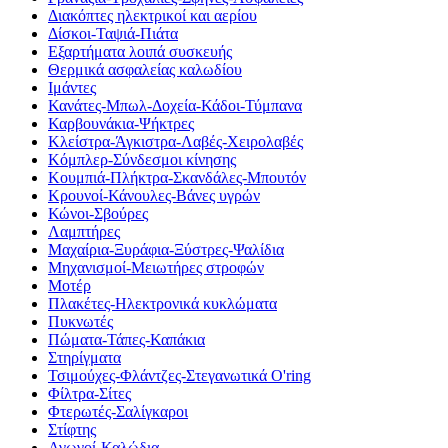
Διακόπτες ηλεκτρικοί και αερίου
Δίσκοι-Ταψιά-Πιάτα
Εξαρτήματα λοιπά συσκευής
Θερμικά ασφαλείας καλωδίου
Ιμάντες
Κανάτες-Μπωλ-Δοχεία-Κάδοι-Τύμπανα
Καρβουνάκια-Ψήκτρες
Κλείστρα-Άγκιστρα-Λαβές-Χειρολαβές
Κόμπλερ-Σύνδεσμοι κίνησης
Κουμπιά-Πλήκτρα-Σκανδάλες-Μπουτόν
Κρουνοί-Κάνουλες-Βάνες υγρών
Κώνοι-Σβούρες
Λαμπτήρες
Μαχαίρια-Ξυράφια-Ξύστρες-Ψαλίδια
Μηχανισμοί-Μειωτήρες στροφών
Μοτέρ
Πλακέτες-Ηλεκτρονικά κυκλώματα
Πυκνωτές
Πώματα-Τάπες-Καπάκια
Στηρίγματα
Τσιμούχες-Φλάντζες-Στεγανωτικά O'ring
Φίλτρα-Σίτες
Φτερωτές-Σαλίγκαροι
Στίφτης
Αγωγοί-Καλώδια