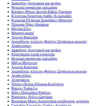
Διακόπτες ηλεκτρικοί και αερίου
Θερμικά ασφαλείας καλωδίου
Κανάτες-Μπωλ-Δοχεία-Κάδοι-Τύμπανα
Κλείστρα-Άγκιστρα-Λαβές-Χειρολαβές
Κουμπιά-Πλήκτρα-Σκανδάλες-Μπουτόν
Πώματα-Τάπες-Καπάκια
Φίλτρα-Σίτες
Μηχανή φραπέ
Αγωγοί-Καλώδια
Ακροδέκτες κλέμενς-Φισέτες-Σύνδεσμοι αγωγών
Αναδευτήρες
Διακόπτες ηλεκτρικοί και αερίου
Εξαρτήματα λοιπά συσκευής
Θερμικά ασφαλείας καλωδίου
Μίξερ-Μπλέντερ
Αγωγοί-Καλώδια
Ακροδέκτες κλέμενς-Φισέτες-Σύνδεσμοι αγωγών
Αναδευτήρες
Αντιστάσεις
Άξονες-Πείροι-Έδρανα-Κουζινέτα
Βάσεις-Τράπεζες
Βίδες-Παξιμάδια-Ροδέλες
Βραχίονες-Ντίζες-Ωστήρια
Βρυσάκια-Μπεκ-Ακροστόμια εκτόξευσης ρευστών
Γρανάζια-Τροχαλίες-Σφήνες-Ασφάλειες