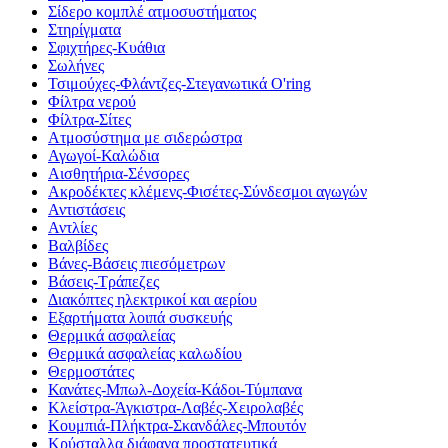
Σίδερο κομπλέ ατμοσυστήματος
Στηρίγματα
Σφιχτήρες-Κυάθια
Σωλήνες
Τσιμούχες-Φλάντζες-Στεγανωτικά O'ring
Φίλτρα νερού
Φίλτρα-Σίτες
Ατμοσύστημα με σιδερώστρα
Αγωγοί-Καλώδια
Αισθητήρια-Σένσορες
Ακροδέκτες κλέμενς-Φισέτες-Σύνδεσμοι αγωγών
Αντιστάσεις
Αντλίες
Βαλβίδες
Βάνες-Βάσεις πιεσόμετρων
Βάσεις-Τράπεζες
Διακόπτες ηλεκτρικοί και αερίου
Εξαρτήματα λοιπά συσκευής
Θερμικά ασφαλείας
Θερμικά ασφαλείας καλωδίου
Θερμοστάτες
Κανάτες-Μπωλ-Δοχεία-Κάδοι-Τύμπανα
Κλείστρα-Άγκιστρα-Λαβές-Χειρολαβές
Κουμπιά-Πλήκτρα-Σκανδάλες-Μπουτόν
Κρύσταλλα διάφανα προστατευτικά