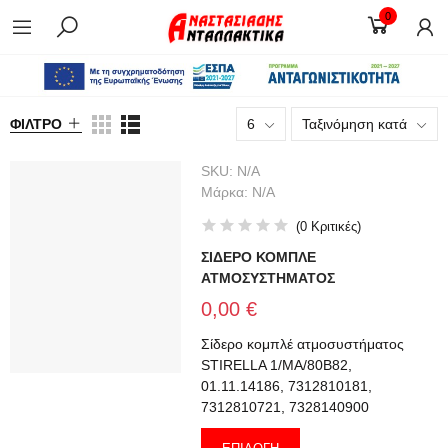
0
ΦΊΛΤΡΟ
6
Ταξινόμηση κατά
SKU:
N/A
Μάρκα:
N/A
(
0
Κριτικές
)
ΣΙΔΕΡΟ ΚΟΜΠΛΕ
ΑΤΜΟΣΥΣΤΗΜΑΤΟΣ
0,00 €
Σίδερο κομπλέ ατμοσυστήματος
STIRELLA 1/MA/80B82,
01.11.14186, 7312810181,
7312810721, 7328140900