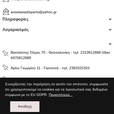
anastasiadisparts@yahoo.gr
Πληροφορίες
Λογαριασμός
Βασιλίσσης Όλγας 70 - Θεσσαλονίκη - τηλ. 2310812888 Viber
6970812888
Αγίου Γεωργίου 11 - Γιαννιτσά - τηλ. 2382025303
Βενιζέλου 49 - Βέροια - τηλ. 2331024800
Συνεχίζοντας την περιήγηση σε αυτόν τον ιστότοπο, συμφωνείτε
ότι χρησιμοποιούμε τα cookies και τα προσωπικά σας δεδομένα
σύμφωνα με το EU GDPR.
Περισσότερα...
Powered by
wst.gr
Αποδοχή