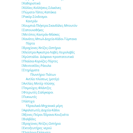
Καθαριστικά
Κόλλες-Κολλήσεις-Σιλικόνες
Πώματα-Τάπες-Καπάκια
Ρακόρ-Σύνδεσμοι
Καντράν
Κουμπιά-Πλήκτρα-Σκανδάλες-Μπουτόν
Σαπουνοθήκες
Μετόπες-Καντράν-Μάσκες
Κανάτες-Μπωλ-Δοχεία-Κάδοι-Τύμπανα
Πόρτα
Βραχίονες-Ντίζες-Ωστήρια
Κλείστρα-Άγκιστρα-Λαβές-Χειρολαβές
Κρύσταλλα- Διάφανα προστατευτικά
Πλαίσια-Κορνίζες-Πόρτες
Μεντεσέδες-Ράουλα
Στηρίγματα
Πλυντήριο Πιάτων
Αντλία πλύσεως (μοτέρ)
Αντλίες-Μοτέρ πλύσης
Τσιμούχες-Φλάντζες
Φτερωτές-Σαλίγκαροι
Πυκνωτές
Λάστιχα
Υδραυλικά-Mηχανικά μέρη
Αφαλατωτές-Δοχεία-Κάδοι
Άξονες-Πείροι-Έδρανα-Κουζινέτα
Βαλβίδες
Βραχίονες-Ντίζες-Ωστήρια
Εκτοξευτήρες νερού
Ελατήρια-Ελάσματα