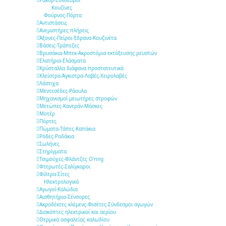
Ρακόρ-Σύνδεσμοι
Κουζίνες
Φούρνος-Πόρτα
Αντιστάσεις
Ανεμιστήρες πλήρεις
Άξονες-Πείροι-Έδρανα-Κουζινέτα
Βάσεις-Τράπεζες
Βρυσάκια-Μπεκ-Ακροστόμια εκτόξευσης ρευστών
Ελατήρια-Ελάσματα
Κρύσταλλα διάφανα προστατευτικά
Κλείστρα-Άγκιστρα-Λαβές-Χειρολαβές
Λάστιχα
Μεντεσέδες-Ράουλα
Μηχανισμοί μειωτήρες στροφών
Μετώπες-Καντράν-Μάσκες
Μοτέρ
Πόρτες
Πώματα-Τάπες-Καπάκια
Ρόδες-Ροδάκια
Σωλήνες
Στηρίγματα
Τσιμούχες-Φλάντζες O'ring
Φτερωτές-Σαλίγκαροι
Φίλτρα-Σίτες
Ηλεκτρολογικά
Αγωγοί-Καλώδια
Αισθητήρια-Σένσορες
Ακροδέκτες κλέμενς-Φισέτες-Σύνδεσμοι αγωγών
Διακόπτες ηλεκτρικοί και αερίου
Θερμικά ασφαλείας καλωδίου