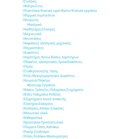
Σωλήνες
Φίλτρα-Σίτες
Ψυκτέλαια-Ψυκτικά υγρά-Φρέον-Ψυκτικά εργαλεία
Θερμικά συμπιεστών
Φτερωτές
Ηλεκτρικά
Αισθητήρια-Σένσορες
Aνιχνευτικά
Αντιστάσεις
Ασφάλειες ηλεκτρικές-μηχανικές
Θερμοστάτες
Διακόπτες
Λαμπτήρες-Ντουί-Βάσεις λαμπτήρων
Πλακέτες ηλεκτρονικές-Χρονοδιακόπτες
Πηνία
Σταθεροποιητής τάσης
Ρελέ-Ηλεκτρομαγνητικοί διακόπτες
Κουμπιά-Πλήκτρα
Αξεσουάρ-Εργαλεία
Βάσεις-Τράπεζες-Ποδαράκια-Στηρίγματα
Βίδες-Παξιμάδια-Ροδέλες
Εξαρτήματα λοιπά συσκευής
Ελατήρια-Ελάσματα
Κολλήσεις-Κόλλες-Σιλικόνες
Μονωτικά υλικά
Καθαριστικά
Κρύσταλλα-Προστατευτικά
Πώματα-Τάπες-Καπάκια
Ρακόρ-Σύνδεσμοι
Ρόδες-Ροδάκια-Μασουρίστρες