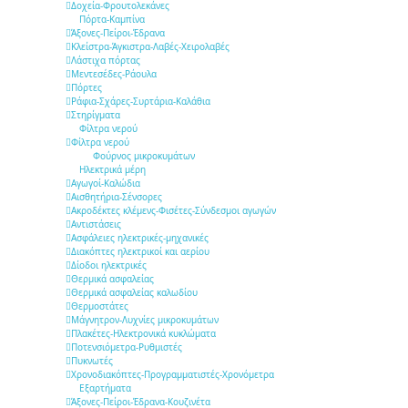
Δοχεία-Φρουτολεκάνες
Πόρτα-Καμπίνα
Άξονες-Πείροι-Έδρανα
Κλείστρα-Άγκιστρα-Λαβές-Χειρολαβές
Λάστιχα πόρτας
Μεντεσέδες-Ράουλα
Πόρτες
Ράφια-Σχάρες-Συρτάρια-Καλάθια
Στηρίγματα
Φίλτρα νερού
Φίλτρα νερού
Φούρνος μικροκυμάτων
Ηλεκτρικά μέρη
Αγωγοί-Καλώδια
Αισθητήρια-Σένσορες
Ακροδέκτες κλέμενς-Φισέτες-Σύνδεσμοι αγωγών
Αντιστάσεις
Ασφάλειες ηλεκτρικές-μηχανικές
Διακόπτες ηλεκτρικοί και αερίου
Δίοδοι ηλεκτρικές
Θερμικά ασφαλείας
Θερμικά ασφαλείας καλωδίου
Θερμοστάτες
Μάγνητρον-Λυχνίες μικροκυμάτων
Πλακέτες-Ηλεκτρονικά κυκλώματα
Ποτενσιόμετρα-Ρυθμιστές
Πυκνωτές
Χρονοδιακόπτες-Προγραμματιστές-Χρονόμετρα
Εξαρτήματα
Άξονες-Πείροι-Έδρανα-Κουζινέτα