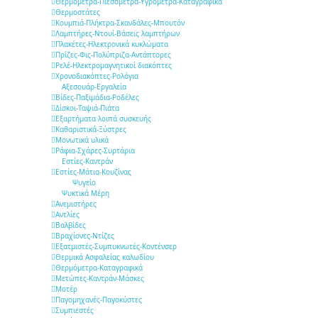
Θερμόμετρα-Πιεσόμετρα-Υγρόμετρα-Καταγραφικά
Θερμοστάτες
Κουμπιά-Πλήκτρα-Σκανδάλες-Μπουτόν
Λαμπτήρες-Ντουί-Βάσεις λαμπτήρων
Πλακέτες-Ηλεκτρονικά κυκλώματα
Πρίζες-Φις-Πολύπριζα-Αντάπτορες
Ρελέ-Ηλεκτρομαγνητικοί διακόπτες
Χρονοδιακόπτες-Ρολόγια
Αξεσουάρ-Εργαλεία
Βίδες-Παξιμάδια-Ροδέλες
Δίσκοι-Ταψιά-Πιάτα
Εξαρτήματα λοιπά συσκευής
Καθαριστικά-Ξύστρες
Μονωτικά υλικά
Ράφια-Σχάρες-Συρτάρια
Εστίες-Καντράν
Εστίες-Μάτια-Κουζίνας
Ψυγείο
Ψυκτικά Μέρη
Ανεμιστήρες
Αντλίες
Βαλβίδες
Βραχίονες-Ντίζες
Εξατμιστές-Συμπυκνωτές-Κοντένσερ
Θερμικά Ασφαλείας καλωδίου
Θερμόμετρα-Καταγραφικά
Μετώπες-Καντράν-Μάσκες
Μοτέρ
Παγομηχανές-Παγοκύστες
Συμπιεστές