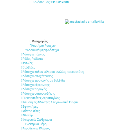
Καλέστε μας
2310 812888
Κατηγορίες
Πλυντήριο Ρούχων
Υδραυλικά μέρη-Λάστιχα
Λάστιχα πόρτας
Ρόδες Ροδάκια
Αντλίες
Βαλβίδες
Λάστιχα κάδου φίλτρου αντλίας πρεσοστάτη
Λάστιχα αποχέτευσης
Λάστιχα εισαγωγής με βαλβίδα
Λάστιχα εξαέρωσης
Λάστιχα παροχής
Λάστιχα σαπουνοθήκης
Πιεσσοστάτες Αεροπαγίδες
Τσιμούχες Φλάντζες Στεγανωτικά Origin
Σφιγκτήρες
Φίλτρα σίτες
Φλοτέρ
Φτερωτές-Σαλίγκαροι
Ηλεκτρικά μέρη
Ακροδέκτες Κλέμενς