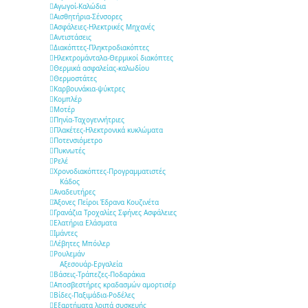
Αγωγοί-Καλώδια
Αισθητήρια-Σένσορες
Ασφάλειες-Ηλεκτρικές Μηχανές
Αντιστάσεις
Διακόπτες-Πληκτροδιακόπτες
Ηλεκτρομάνταλα-Θερμικοί διακόπτες
Θερμικά ασφαλείας-καλωδίου
Θερμοστάτες
Καρβουνάκια-ψύκτρες
Κομπλέρ
Μοτέρ
Πηνία-Ταχογεννήτριες
Πλακέτες-Ηλεκτρονικά κυκλώματα
Ποτενσιόμετρο
Πυκνωτές
Ρελέ
Χρονοδιακόπτες-Προγραμματιστές
Κάδος
Αναδευτήρες
Άξονες Πείροι Έδρανα Κουζινέτα
Γρανάζια Τροχαλίες Σφήνες Ασφάλειες
Ελατήρια Ελάσματα
Ιμάντες
Λέβητες Μπόιλερ
Ρουλεμάν
Αξεσουάρ-Εργαλεία
Βάσεις-Τράπεζες-Ποδαράκια
Αποσβεστήρες κραδασμών αμορτισέρ
Βίδες-Παξιμάδια-Ροδέλες
Εξαρτήματα λοιπά συσκευής