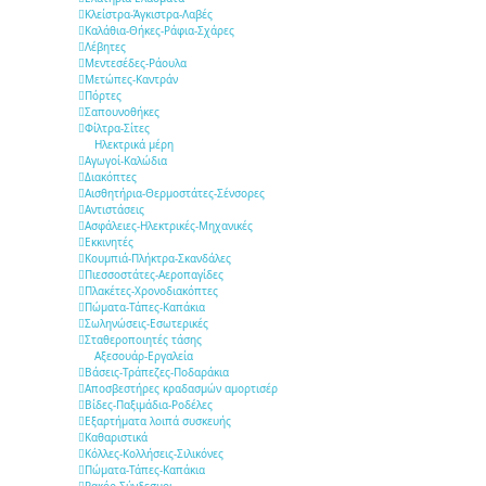
Κλείστρα-Άγκιστρα-Λαβές
Καλάθια-Θήκες-Ράφια-Σχάρες
Λέβητες
Μεντεσέδες-Ράουλα
Μετώπες-Καντράν
Πόρτες
Σαπουνοθήκες
Φίλτρα-Σίτες
Ηλεκτρικά μέρη
Αγωγοί-Καλώδια
Διακόπτες
Αισθητήρια-Θερμοστάτες-Σένσορες
Αντιστάσεις
Ασφάλειες-Ηλεκτρικές-Μηχανικές
Εκκινητές
Κουμπιά-Πλήκτρα-Σκανδάλες
Πιεσσοστάτες-Αεροπαγίδες
Πλακέτες-Χρονοδιακόπτες
Πώματα-Τάπες-Καπάκια
Σωληνώσεις-Εσωτερικές
Σταθεροποιητές τάσης
Αξεσουάρ-Εργαλεία
Βάσεις-Τράπεζες-Ποδαράκια
Αποσβεστήρες κραδασμών αμορτισέρ
Βίδες-Παξιμάδια-Ροδέλες
Εξαρτήματα λοιπά συσκευής
Καθαριστικά
Κόλλες-Κολλήσεις-Σιλικόνες
Πώματα-Τάπες-Καπάκια