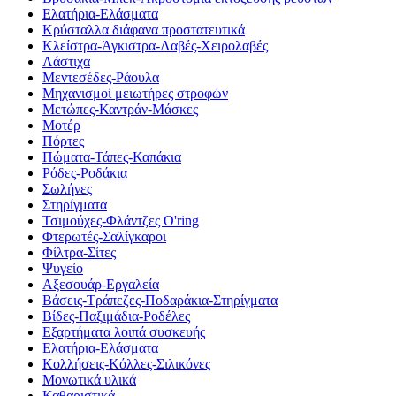
Ελατήρια-Ελάσματα
Κρύσταλλα διάφανα προστατευτικά
Κλείστρα-Άγκιστρα-Λαβές-Χειρολαβές
Λάστιχα
Μεντεσέδες-Ράουλα
Μηχανισμοί μειωτήρες στροφών
Μετώπες-Καντράν-Μάσκες
Μοτέρ
Πόρτες
Πώματα-Τάπες-Καπάκια
Ρόδες-Ροδάκια
Σωλήνες
Στηρίγματα
Τσιμούχες-Φλάντζες O'ring
Φτερωτές-Σαλίγκαροι
Φίλτρα-Σίτες
Ψυγείο
Αξεσουάρ-Εργαλεία
Βάσεις-Τράπεζες-Ποδαράκια-Στηρίγματα
Βίδες-Παξιμάδια-Ροδέλες
Εξαρτήματα λοιπά συσκευής
Ελατήρια-Ελάσματα
Κολλήσεις-Κόλλες-Σιλικόνες
Μονωτικά υλικά
Καθαριστικά