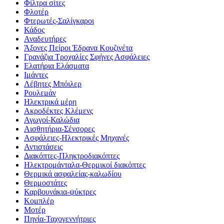
Φίλτρα σίτες
Φλοτέρ
Φτερωτές-Σαλίγκαροι
Κάδος
Αναδευτήρες
Άξονες Πείροι Έδρανα Κουζινέτα
Γρανάζια Τροχαλίες Σφήνες Ασφάλειες
Ελατήρια Ελάσματα
Ιμάντες
Λέβητες Μπόιλερ
Ρουλεμάν
Ηλεκτρικά μέρη
Ακροδέκτες Κλέμενς
Αγωγοί-Καλώδια
Αισθητήρια-Σένσορες
Ασφάλειες-Ηλεκτρικές Μηχανές
Αντιστάσεις
Διακόπτες-Πληκτροδιακόπτες
Ηλεκτρομάνταλα-Θερμικοί διακόπτες
Θερμικά ασφαλείας-καλωδίου
Θερμοστάτες
Καρβουνάκια-ψύκτρες
Κομπλέρ
Μοτέρ
Πηνία-Ταχογεννήτριες