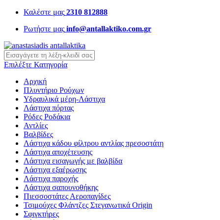
Καλέστε μας
2310 812888
Ρωτήστε μας
info@antallaktiko.com.gr
query
Επιλέξτε Κατηγορία
Αρχική
Πλυντήριο Ρούχων
Υδραυλικά μέρη-Λάστιχα
Λάστιχα πόρτας
Ρόδες Ροδάκια
Αντλίες
Βαλβίδες
Λάστιχα κάδου φίλτρου αντλίας πρεσοστάτη
Λάστιχα αποχέτευσης
Λάστιχα εισαγωγής με βαλβίδα
Λάστιχα εξαέρωσης
Λάστιχα παροχής
Λάστιχα σαπουνοθήκης
Πιεσσοστάτες Αεροπαγίδες
Τσιμούχες Φλάντζες Στεγανωτικά Origin
Σφιγκτήρες