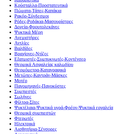
Κρύσταλλα-Προστατευτικά
Πώματα-Τάπες-Καπάκια
Ρακόρ-Σύνδεσμοι
Ρόδες-Ροδάκια-Μασουρίστρες
Δοχεία-Φρουτολεκάνες
Ψυκτικά Μέρη
Ανεμιστήρες
Αντλίες
Βαλβίδες
Βραχίονες-Ντίζες
Εξατμιστές-Συμπυκνωτές-Κοντένσερ
Θερμικά Ασφαλείας καλωδίου
Θερμόμετρα-Καταγραφικά
Μετώπες-Καντράν-Μάσκες
Μοτέρ
Παγομηχανές-Παγοκύστες
Συμπιεστές
Σωλήνες
Φίλτρα-Σίτες
Ψυκτέλαια-Ψυκτικά υγρά-Φρέον-Ψυκτικά εργαλεία
Θερμικά συμπιεστών
Φτερωτές
Ηλεκτρικά
Αισθητήρια-Σένσορες