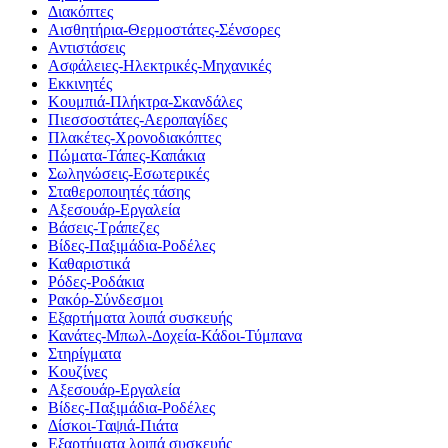
Διακόπτες
Αισθητήρια-Θερμοστάτες-Σένσορες
Αντιστάσεις
Ασφάλειες-Ηλεκτρικές-Μηχανικές
Εκκινητές
Κουμπιά-Πλήκτρα-Σκανδάλες
Πιεσσοστάτες-Αεροπαγίδες
Πλακέτες-Χρονοδιακόπτες
Πώματα-Τάπες-Καπάκια
Σωληνώσεις-Εσωτερικές
Σταθεροποιητές τάσης
Αξεσουάρ-Εργαλεία
Βάσεις-Τράπεζες
Βίδες-Παξιμάδια-Ροδέλες
Καθαριστικά
Ρόδες-Ροδάκια
Ρακόρ-Σύνδεσμοι
Εξαρτήματα λοιπά συσκευής
Κανάτες-Μπωλ-Δοχεία-Κάδοι-Τύμπανα
Στηρίγματα
Κουζίνες
Αξεσουάρ-Εργαλεία
Βίδες-Παξιμάδια-Ροδέλες
Δίσκοι-Ταψιά-Πιάτα
Εξαρτήματα λοιπά συσκευής