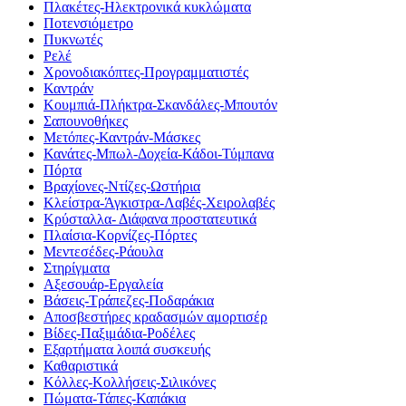
Πλακέτες-Ηλεκτρονικά κυκλώματα
Ποτενσιόμετρο
Πυκνωτές
Ρελέ
Χρονοδιακόπτες-Προγραμματιστές
Καντράν
Κουμπιά-Πλήκτρα-Σκανδάλες-Μπουτόν
Σαπουνοθήκες
Μετόπες-Καντράν-Μάσκες
Κανάτες-Μπωλ-Δοχεία-Κάδοι-Τύμπανα
Πόρτα
Βραχίονες-Ντίζες-Ωστήρια
Κλείστρα-Άγκιστρα-Λαβές-Χειρολαβές
Κρύσταλλα- Διάφανα προστατευτικά
Πλαίσια-Κορνίζες-Πόρτες
Μεντεσέδες-Ράουλα
Στηρίγματα
Αξεσουάρ-Εργαλεία
Βάσεις-Τράπεζες-Ποδαράκια
Αποσβεστήρες κραδασμών αμορτισέρ
Βίδες-Παξιμάδια-Ροδέλες
Εξαρτήματα λοιπά συσκευής
Καθαριστικά
Κόλλες-Κολλήσεις-Σιλικόνες
Πώματα-Τάπες-Καπάκια