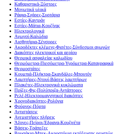
Καθαριστικά-Ξύστρες
Μονωτικά υλικά
Ράφια-Σχάρες-Συρτάρια
Εστίες-Καντράν
Εστίες-Μάτια-Κουζίνας
Ηλεκτρολογικά
Αγωγοί-Καλώδια
Αισθητήρια-Σένσορες
Ακροδέκτες κλέμενς-Φισέτες-Σύνδεσμοι αγωγών
Διακόπτες ηλεκτρικοί και αερίου
Θερμικά ασφαλείας καλωδίου
Θερμόμετρα-Πιεσόμετρα-Υγρόμετρα-Καταγραφικά
Θερμοστάτες
Κουμπιά-Πλήκτρα-Σκανδάλες-Μπουτόν
Λαμπτήρες-Ντουί-Βάσεις λαμπτήρων
Πλακέτες-Ηλεκτρονικά κυκλώματα
Πρίζες-Φις-Πολύπριζα-Αντάπτορες
Ρελέ-Ηλεκτρομαγνητικοί διακόπτες
Χρονοδιακόπτες-Ρολόγια
Φούρνος-Πόρτα
Αντιστάσεις
Ανεμιστήρες πλήρεις
Άξονες-Πείροι-Έδρανα-Κουζινέτα
Βάσεις-Τράπεζες
Βρυσάκια-Μπεκ-Ακροστόμια εκτόξευσης ρευστών