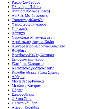
Ρακόρ-Σύνδεσμοι
Πλυντήριο Πιάτων
Αντλία πλύσεως (μοτέρ)
Αντλίες-Μοτέρ πλύσης
Τσιμούχες-Φλάντζες
Φτερωτές-Σαλίγκαροι
Πυκνωτές
Λάστιχα
Υδραυλικά-Mηχανικά μέρη
Αφαλατωτές-Δοχεία-Κάδοι
Άξονες-Πείροι-Έδρανα-Κουζινέτα
Βαλβίδες
Βραχίονες-Ντίζες-Ωστήρια
Εκτοξευτήρες νερού
Ελατήρια-Ελάσματα
Κλείστρα-Άγκιστρα-Λαβές
Καλάθια-Θήκες-Ράφια-Σχάρες
Λέβητες
Μεντεσέδες-Ράουλα
Μετώπες-Καντράν
Πόρτες
Σαπουνοθήκες
Φίλτρα-Σίτες
Ηλεκτρικά μέρη
Αγωγοί-Καλώδια