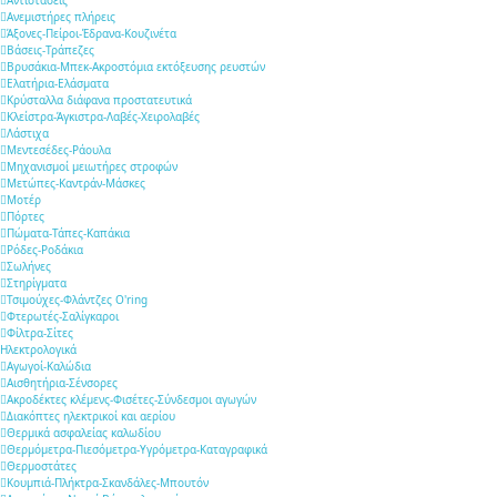
Ανεμιστήρες πλήρεις
Άξονες-Πείροι-Έδρανα-Κουζινέτα
Βάσεις-Τράπεζες
Βρυσάκια-Μπεκ-Ακροστόμια εκτόξευσης ρευστών
Ελατήρια-Ελάσματα
Κρύσταλλα διάφανα προστατευτικά
Κλείστρα-Άγκιστρα-Λαβές-Χειρολαβές
Λάστιχα
Μεντεσέδες-Ράουλα
Μηχανισμοί μειωτήρες στροφών
Μετώπες-Καντράν-Μάσκες
Μοτέρ
Πόρτες
Πώματα-Τάπες-Καπάκια
Ρόδες-Ροδάκια
Σωλήνες
Στηρίγματα
Τσιμούχες-Φλάντζες O'ring
Φτερωτές-Σαλίγκαροι
Φίλτρα-Σίτες
Ηλεκτρολογικά
Αγωγοί-Καλώδια
Αισθητήρια-Σένσορες
Ακροδέκτες κλέμενς-Φισέτες-Σύνδεσμοι αγωγών
Διακόπτες ηλεκτρικοί και αερίου
Θερμικά ασφαλείας καλωδίου
Θερμόμετρα-Πιεσόμετρα-Υγρόμετρα-Καταγραφικά
Θερμοστάτες
Κουμπιά-Πλήκτρα-Σκανδάλες-Μπουτόν