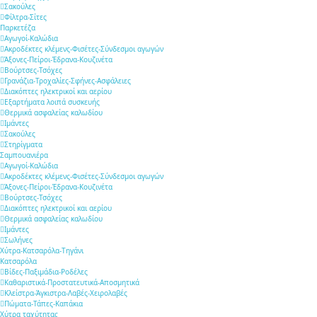
Σακούλες
Φίλτρα-Σίτες
Παρκετέζα
Αγωγοί-Καλώδια
Ακροδέκτες κλέμενς-Φισέτες-Σύνδεσμοι αγωγών
Άξονες-Πείροι-Έδρανα-Κουζινέτα
Βούρτσες-Τσόχες
Γρανάζια-Τροχαλίες-Σφήνες-Ασφάλειες
Διακόπτες ηλεκτρικοί και αερίου
Εξαρτήματα λοιπά συσκευής
Θερμικά ασφαλείας καλωδίου
Ιμάντες
Σακούλες
Στηρίγματα
Σαμπουανιέρα
Αγωγοί-Καλώδια
Ακροδέκτες κλέμενς-Φισέτες-Σύνδεσμοι αγωγών
Άξονες-Πείροι-Έδρανα-Κουζινέτα
Βούρτσες-Τσόχες
Διακόπτες ηλεκτρικοί και αερίου
Θερμικά ασφαλείας καλωδίου
Ιμάντες
Σωλήνες
Χύτρα-Κατσαρόλα-Τηγάνι
Κατσαρόλα
Βίδες-Παξιμάδια-Ροδέλες
Καθαριστικά-Προστατευτικά-Αποσμητικά
Κλείστρα-Άγκιστρα-Λαβές-Χειρολαβές
Πώματα-Τάπες-Καπάκια
Χύτρα ταχύτητας