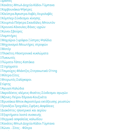
Ιμάντες
Κανάτες-Μπωλ-Δοχεία-Κάδοι-Τύμπανα
Καρβουνάκια-Ψήκτρες
Κλείστρα-Άγκιστρα-Λαβές-Χειρολαβές
Κόμπλερ-Σύνδεσμοι κίνησης
Κουμπιά-Πλήκτρα-Σκανδάλες-Μπουτόν
Κρουνοί-Κάνουλες-Βάνες υγρών
Κώνοι-Σβούρες
Λαμπτήρες
Μαχαίρια-Ξυράφια-Ξύστρες-Ψαλίδια
Μηχανισμοί-Μειωτήρες στροφών
Μοτέρ
Πλακέτες-Ηλεκτρονικά κυκλώματα
Πυκνωτές
Πώματα-Τάπες-Καπάκια
Στηρίγματα
Τσιμούχες-Φλάντζες-Στεγανωτικά O'ring
Φίλτρα-Σίτες
Φτερωτές-Σαλίγκαροι
Στίφτης
Αγωγοί-Καλώδια
Ακροδέκτες κλέμενς-Φισέτες-Σύνδεσμοι αγωγών
Άξονες-Πείροι-Έδρανα-Κουζινέτα
Βρυσάκια-Μπεκ-Ακροστόμια εκτόξευσης ρευστών
Γρανάζια-Τροχαλίες-Σφήνες-Ασφάλειες
Διακόπτες ηλεκτρικοί και αερίου
Εξαρτήματα λοιπά συσκευής
Θερμικά ασφαλείας καλωδίου
Κανάτες-Μπωλ-Δοχεία-Κάδοι-Τύμπανα
Κώνοι - Σίτες - Φίλτρα