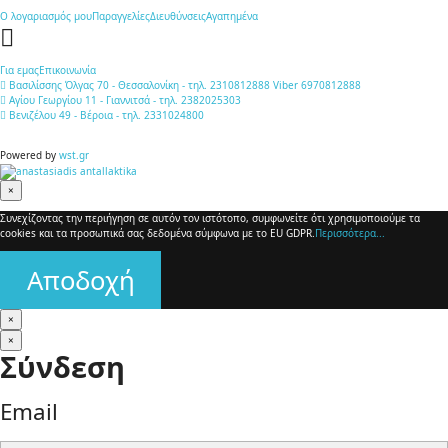
Ο λογαριασμός μου
Παραγγελίες
Διευθύνσεις
Αγαπημένα
Για εμας
Επικοινωνία
Βασιλίσσης Όλγας 70 - Θεσσαλονίκη - τηλ. 2310812888 Viber 6970812888
Αγίου Γεωργίου 11 - Γιαννιτσά - τηλ. 2382025303
Βενιζέλου 49 - Βέροια - τηλ. 2331024800
Powered by
wst.gr
×
Συνεχίζοντας την περιήγηση σε αυτόν τον ιστότοπο, συμφωνείτε ότι χρησιμοποιούμε τα
cookies και τα προσωπικά σας δεδομένα σύμφωνα με το EU GDPR.
Περισσότερα...
Αποδοχή
×
×
Σύνδεση
Email