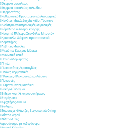
Θερμικά ασφαλείας
Θερμικά ασφαλείας καλωδίου
Θερμοστάτες
Καθαριστικά-Προστατευτικά-Αποσμητικά
Κανάτες-Μπωλ-Δοχεία-Κάδοι-Τύμπανα
Κλείστρα-Άγκιστρα-Λαβές-Χειρολαβές
Κόμπλερ-Σύνδεσμοι κίνησης
Κουμπιά-Πλήκτρα-Σκανδάλες-Μπουτόν
Κρύσταλλα διάφανα προστατευτικά
Λαμπτήρες
Λέβητες-Μπόιλερ
Μετώπες-Καντράν-Μάσκες
Μονωτικά υλικά
Πανιά σιδερώματος
Πηνία
Πιεσοστάτες-Αεροπαγίδες
Πλάκες θερμαντικές
Πλακέτες-Ηλεκτρονικά κυκλώματα
Πυκνωτές
Πώματα-Τάπες-Καπάκια
Ρακόρ-Σύνδεσμοι
Σίδερο κομπλέ ατμοσυστήματος
Στηρίγματα
Σφιχτήρες-Κυάθια
Σωλήνες
Τσιμούχες-Φλάντζες-Στεγανωτικά O'ring
Φίλτρα νερού
Φίλτρα-Σίτες
Ατμοσύστημα με σιδερώστρα
Αγωγοί-Καλώδια