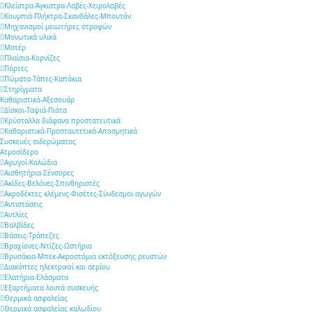
Κλείστρα-Άγκιστρα-Λαβές-Χειρολαβές
Κουμπιά-Πλήκτρα-Σκανδάλες-Μπουτόν
Μηχανισμοί μειωτήρες στροφών
Μονωτικά υλικά
Μοτέρ
Πλαίσια-Κορνίζες
Πόρτες
Πώματα-Τάπες-Καπάκια
Στηρίγματα
Καθαριστικά-Αξεσουάρ
Δίσκοι-Ταψιά-Πιάτα
Κρύσταλλα διάφανα προστατευτικά
Καθαριστικά-Προσταυτετικά-Αποσμητικά
Συσκευές σιδερώματος
Ατμοσίδερο
Αγωγοί-Καλώδια
Αισθητήρια-Σένσορες
Ακίδες-Βελόνες-Σπινθηριστές
Ακροδέκτες κλέμενς-Φισέτες-Σύνδεσμοι αγωγών
Αντιστάσεις
Αντλίες
Βαλβίδες
Βάσεις-Τράπεζες
Βραχίονες-Ντίζες-Ωστήρια
Βρυσάκια-Μπεκ-Ακροστόμια εκτόξευσης ρευστών
Διακόπτες ηλεκτρικοί και αερίου
Ελατήρια-Ελάσματα
Εξαρτήματα λοιπά συσκευής
Θερμικά ασφαλείας
Θερμικά ασφαλείας καλωδίου