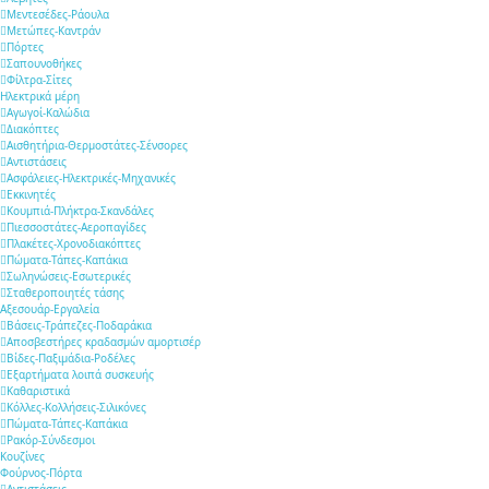
Μεντεσέδες-Ράουλα
Μετώπες-Καντράν
Πόρτες
Σαπουνοθήκες
Φίλτρα-Σίτες
Ηλεκτρικά μέρη
Αγωγοί-Καλώδια
Διακόπτες
Αισθητήρια-Θερμοστάτες-Σένσορες
Αντιστάσεις
Ασφάλειες-Ηλεκτρικές-Μηχανικές
Εκκινητές
Κουμπιά-Πλήκτρα-Σκανδάλες
Πιεσσοστάτες-Αεροπαγίδες
Πλακέτες-Χρονοδιακόπτες
Πώματα-Τάπες-Καπάκια
Σωληνώσεις-Εσωτερικές
Σταθεροποιητές τάσης
Αξεσουάρ-Εργαλεία
Βάσεις-Τράπεζες-Ποδαράκια
Αποσβεστήρες κραδασμών αμορτισέρ
Βίδες-Παξιμάδια-Ροδέλες
Εξαρτήματα λοιπά συσκευής
Καθαριστικά
Κόλλες-Κολλήσεις-Σιλικόνες
Πώματα-Τάπες-Καπάκια
Ρακόρ-Σύνδεσμοι
Κουζίνες
Φούρνος-Πόρτα
Αντιστάσεις