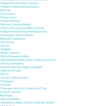
Μηχανισμοί-Μειωτήρες στροφών
Πλακέτες-Ηλεκτρονικά κυκλώματα
Αξεσουάρ
Φίλτρα-Σίτες
Φίλτρα νερού
Ρακόρ-Σύνδεσμοι
Μετώπες-Καντράν-Μάσκες
Κανάτες-Μπωλ-Δοχεία-Κάδοι-Τύμπανα
Καθαριστικά-Προστατευτικά-Αποσμητικά
Εξαρτήματα λοιπά συσκευής
Μηχανικά Εξαρτήματα
Αντιστάσεις
Αντλίες
Βαλβίδες
Βάσεις-Τράπεζες
Βίδες-Παξιμάδια-Ροδέλες
Βρυσάκια-Μπεκ-Ακροστόμια εκτόξευσης ρευστών
Ελατήρια-Ελάσματα
Κλείστρα-Άγκιστρα-Λαβές-Χειρολαβές
Λέβητες-Μπόιλερ
Μοτέρ
Πώματα-Τάπες-Καπάκια
Στηρίγματα
Σωλήνες
Τσιμούχες-Φλάντζες-Στεγανωτικά O'ring
Συσκευές κουζίνας
Βραστήρας
Αγωγοί-Καλώδια
Ακροδέκτες κλέμενς-Φισέτες-Σύνδεσμοι αγωγών
Αντιστάσεις