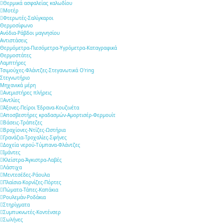
Θερμικά ασφαλείας καλωδίου
Μοτέρ
Φτερωτές-Σαλίγκαροι
Θερμοσίφωνο
Ανόδια-Ράβδοι μαγνησίου
Αντιστάσεις
Θερμόμετρα-Πιεσόμετρα-Υγρόμετρα-Καταγραφικά
Θερμοστάτες
Λαμπτήρες
Τσιμούχες-Φλάντζες-Στεγανωτικά O'ring
Στεγνωτήριο
Μηχανικά μέρη
Ανεμιστήρες πλήρεις
Αντλίες
Άξονες-Πείροι Έδρανα-Κουζινέτα
Αποσβεστήρες κραδασμών-Αμορτισέρ-Φερμουίτ
Βάσεις-Τράπεζες
Βραχίονες-Ντίζες-Ωστήρια
Γρανάζια-Τροχαλίες-Σφήνες
Δοχεία νερού-Τύμπανα-Φλάντζες
Ιμάντες
Κλείστρα-Άγκιστρα-Λαβές
Λάστιχα
Μεντεσέδες-Ράουλα
Πλαίσια-Κορνίζες-Πόρτες
Πώματα-Τάπες-Καπάκια
Ρουλεμάν-Ροδάκια
Στηρίγματα
Συμπυκνωτές-Κοντένσερ
Σωλήνες