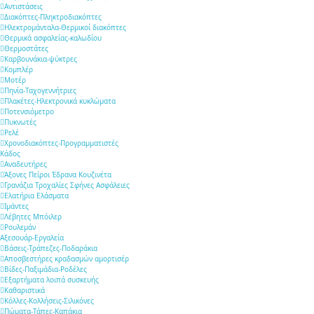
Αντιστάσεις
Διακόπτες-Πληκτροδιακόπτες
Ηλεκτρομάνταλα-Θερμικοί διακόπτες
Θερμικά ασφαλείας-καλωδίου
Θερμοστάτες
Καρβουνάκια-ψύκτρες
Κομπλέρ
Μοτέρ
Πηνία-Ταχογεννήτριες
Πλακέτες-Ηλεκτρονικά κυκλώματα
Ποτενσιόμετρο
Πυκνωτές
Ρελέ
Χρονοδιακόπτες-Προγραμματιστές
Κάδος
Αναδευτήρες
Άξονες Πείροι Έδρανα Κουζινέτα
Γρανάζια Τροχαλίες Σφήνες Ασφάλειες
Ελατήρια Ελάσματα
Ιμάντες
Λέβητες Μπόιλερ
Ρουλεμάν
Αξεσουάρ-Εργαλεία
Βάσεις-Τράπεζες-Ποδαράκια
Αποσβεστήρες κραδασμών αμορτισέρ
Βίδες-Παξιμάδια-Ροδέλες
Εξαρτήματα λοιπά συσκευής
Καθαριστικά
Κόλλες-Κολλήσεις-Σιλικόνες
Πώματα-Τάπες-Καπάκια