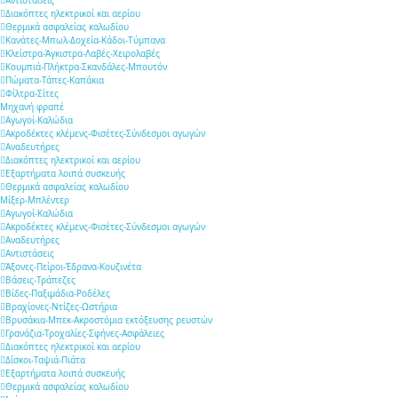
Διακόπτες ηλεκτρικοί και αερίου
Θερμικά ασφαλείας καλωδίου
Κανάτες-Μπωλ-Δοχεία-Κάδοι-Τύμπανα
Κλείστρα-Άγκιστρα-Λαβές-Χειρολαβές
Κουμπιά-Πλήκτρα-Σκανδάλες-Μπουτόν
Πώματα-Τάπες-Καπάκια
Φίλτρα-Σίτες
Μηχανή φραπέ
Αγωγοί-Καλώδια
Ακροδέκτες κλέμενς-Φισέτες-Σύνδεσμοι αγωγών
Αναδευτήρες
Διακόπτες ηλεκτρικοί και αερίου
Εξαρτήματα λοιπά συσκευής
Θερμικά ασφαλείας καλωδίου
Μίξερ-Μπλέντερ
Αγωγοί-Καλώδια
Ακροδέκτες κλέμενς-Φισέτες-Σύνδεσμοι αγωγών
Αναδευτήρες
Αντιστάσεις
Άξονες-Πείροι-Έδρανα-Κουζινέτα
Βάσεις-Τράπεζες
Βίδες-Παξιμάδια-Ροδέλες
Βραχίονες-Ντίζες-Ωστήρια
Βρυσάκια-Μπεκ-Ακροστόμια εκτόξευσης ρευστών
Γρανάζια-Τροχαλίες-Σφήνες-Ασφάλειες
Διακόπτες ηλεκτρικοί και αερίου
Δίσκοι-Ταψιά-Πιάτα
Εξαρτήματα λοιπά συσκευής
Θερμικά ασφαλείας καλωδίου