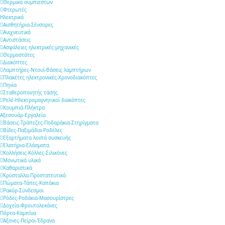
Θερμικά συμπιεστών
Φτερωτές
Ηλεκτρικά
Αισθητήρια-Σένσορες
Aνιχνευτικά
Αντιστάσεις
Ασφάλειες ηλεκτρικές-μηχανικές
Θερμοστάτες
Διακόπτες
Λαμπτήρες-Ντουί-Βάσεις λαμπτήρων
Πλακέτες ηλεκτρονικές-Χρονοδιακόπτες
Πηνία
Σταθεροποιητής τάσης
Ρελέ-Ηλεκτρομαγνητικοί διακόπτες
Κουμπιά-Πλήκτρα
Αξεσουάρ-Εργαλεία
Βάσεις-Τράπεζες-Ποδαράκια-Στηρίγματα
Βίδες-Παξιμάδια-Ροδέλες
Εξαρτήματα λοιπά συσκευής
Ελατήρια-Ελάσματα
Κολλήσεις-Κόλλες-Σιλικόνες
Μονωτικά υλικά
Καθαριστικά
Κρύσταλλα-Προστατευτικά
Πώματα-Τάπες-Καπάκια
Ρακόρ-Σύνδεσμοι
Ρόδες-Ροδάκια-Μασουρίστρες
Δοχεία-Φρουτολεκάνες
Πόρτα-Καμπίνα
Άξονες-Πείροι-Έδρανα