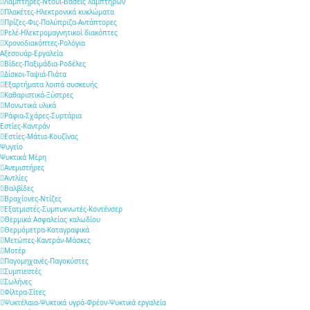
Λαμπτήρες-Ντουί-Βάσεις λαμπτήρων
Πλακέτες-Ηλεκτρονικά κυκλώματα
Πρίζες-Φις-Πολύπριζα-Αντάπτορες
Ρελέ-Ηλεκτρομαγνητικοί διακόπτες
Χρονοδιακόπτες-Ρολόγια
Αξεσουάρ-Εργαλεία
Βίδες-Παξιμάδια-Ροδέλες
Δίσκοι-Ταψιά-Πιάτα
Εξαρτήματα λοιπά συσκευής
Καθαριστικά-Ξύστρες
Μονωτικά υλικά
Ράφια-Σχάρες-Συρτάρια
Εστίες-Καντράν
Εστίες-Μάτια-Κουζίνας
Ψυγείο
Ψυκτικά Μέρη
Ανεμιστήρες
Αντλίες
Βαλβίδες
Βραχίονες-Ντίζες
Εξατμιστές-Συμπυκνωτές-Κοντένσερ
Θερμικά Ασφαλείας καλωδίου
Θερμόμετρα-Καταγραφικά
Μετώπες-Καντράν-Μάσκες
Μοτέρ
Παγομηχανές-Παγοκύστες
Συμπιεστές
Σωλήνες
Φίλτρα-Σίτες
Ψυκτέλαια-Ψυκτικά υγρά-Φρέον-Ψυκτικά εργαλεία