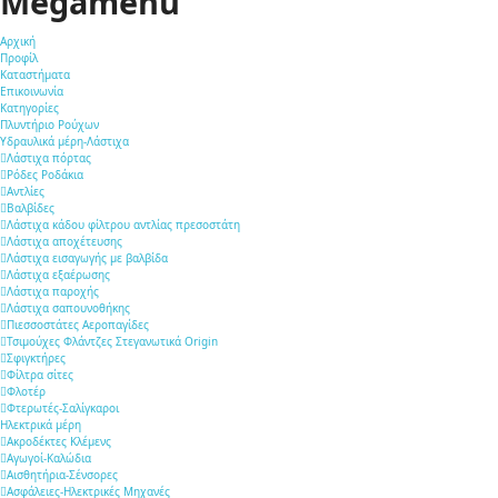
Megamenu
Αρχική
Προφίλ
Καταστήματα
Επικοινωνία
Κατηγορίες
Πλυντήριο Ρούχων
Υδραυλικά μέρη-Λάστιχα
Λάστιχα πόρτας
Ρόδες Ροδάκια
Αντλίες
Βαλβίδες
Λάστιχα κάδου φίλτρου αντλίας πρεσοστάτη
Λάστιχα αποχέτευσης
Λάστιχα εισαγωγής με βαλβίδα
Λάστιχα εξαέρωσης
Λάστιχα παροχής
Λάστιχα σαπουνοθήκης
Πιεσσοστάτες Αεροπαγίδες
Τσιμούχες Φλάντζες Στεγανωτικά Origin
Σφιγκτήρες
Φίλτρα σίτες
Φλοτέρ
Φτερωτές-Σαλίγκαροι
Ηλεκτρικά μέρη
Ακροδέκτες Κλέμενς
Αγωγοί-Καλώδια
Αισθητήρια-Σένσορες
Ασφάλειες-Ηλεκτρικές Μηχανές