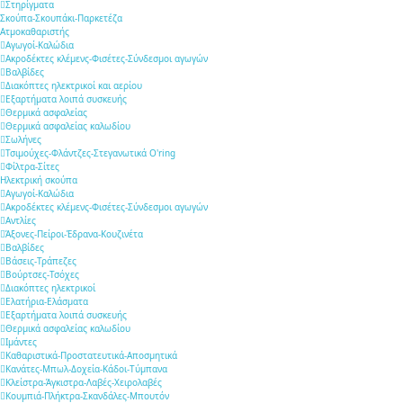
Στηρίγματα
Σκούπα-Σκουπάκι-Παρκετέζα
Ατμοκαθαριστής
Αγωγοί-Καλώδια
Ακροδέκτες κλέμενς-Φισέτες-Σύνδεσμοι αγωγών
Βαλβίδες
Διακόπτες ηλεκτρικοί και αερίου
Εξαρτήματα λοιπά συσκευής
Θερμικά ασφαλείας
Θερμικά ασφαλείας καλωδίου
Σωλήνες
Τσιμούχες-Φλάντζες-Στεγανωτικά O'ring
Φίλτρα-Σίτες
Ηλεκτρική σκούπα
Αγωγοί-Καλώδια
Ακροδέκτες κλέμενς-Φισέτες-Σύνδεσμοι αγωγών
Αντλίες
Άξονες-Πείροι-Έδρανα-Κουζινέτα
Βαλβίδες
Βάσεις-Τράπεζες
Βούρτσες-Τσόχες
Διακόπτες ηλεκτρικοί
Ελατήρια-Ελάσματα
Εξαρτήματα λοιπά συσκευής
Θερμικά ασφαλείας καλωδίου
Ιμάντες
Καθαριστικά-Προστατευτικά-Αποσμητικά
Κανάτες-Μπωλ-Δοχεία-Κάδοι-Τύμπανα
Κλείστρα-Άγκιστρα-Λαβές-Χειρολαβές
Κουμπιά-Πλήκτρα-Σκανδάλες-Μπουτόν