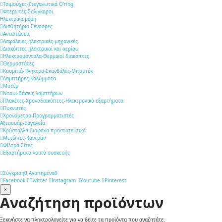
Τσιμούχες-Στεγανωτικά O'ring
Φτερωτές-Σαλίγκαροι
Ηλεκτρικά μέρη
Αισθητήρια-Σένσορες
Αντιστάσεις
Ασφάλειες ηλεκτρικές-μηχανικές
Διακόπτες ηλεκτρικοί και αερίου
Ηλεκτρομάνταλα-Θερμικοί διακόπτες
Θερμοστάτες
Κουμπιά-Πλήκτρα-Σκανδάλες-Μπουτόν
Λαμπτήρες-Καλύμματα
Μοτέρ
Ντουί-Βάσεις λαμπτήρων
Πλακέτες-Χρονοδιακόπτες-Ηλεκτρονικά εξαρτήματα
Πυκνωτές
Χρονόμετρα-Προγραμματιστές
Αξεσουάρ-Εργαλεία
Κρύσταλλα διάφανα προστατευτικά
Μετώπες-Καντράν
Φίλτρα-Σίτες
Εξαρτήματα λοιπά συσκευής
Σύγκριση
0
Αγαπημένα
0
Facebook
Twitter
Instagram
Youtube
Pinterest
×
Αναζήτηση προϊόντων
Ξεκινήστε να πληκτρολογείτε για να δείτε τα προϊόντα που αναζητάτε.