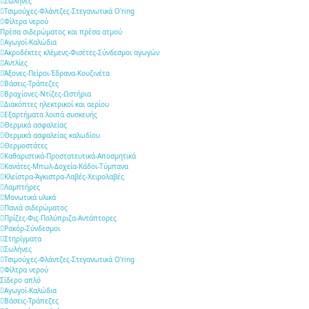
Σωλήνες
Τσιμούχες-Φλάντζες-Στεγανωτικά O'ring
Φίλτρα νερού
Πρέσα σιδερώματος και πρέσα ατμού
Αγωγοί-Καλώδια
Ακροδέκτες κλέμενς-Φισέτες-Σύνδεσμοι αγωγών
Αντλίες
Άξονες-Πείροι-Έδρανα-Κουζινέτα
Βάσεις-Τράπεζες
Βραχίονες-Ντίζες-Ωστήρια
Διακόπτες ηλεκτρικοί και αερίου
Εξαρτήματα λοιπά συσκευής
Θερμικά ασφαλείας
Θερμικά ασφαλείας καλωδίου
Θερμοστάτες
Καθαριστικά-Προστατευτικά-Αποσμητικά
Κανάτες-Μπωλ-Δοχεία-Κάδοι-Τύμπανα
Κλείστρα-Άγκιστρα-Λαβές-Χειρολαβές
Λαμπτήρες
Μονωτικά υλικά
Πανιά σιδερώματος
Πρίζες-Φις-Πολύπριζα-Αντάπτορες
Ρακόρ-Σύνδεσμοι
Στηρίγματα
Σωλήνες
Τσιμούχες-Φλάντζες-Στεγανωτικά O'ring
Φίλτρα νερού
Σίδερο απλό
Αγωγοί-Καλώδια
Βάσεις-Τράπεζες