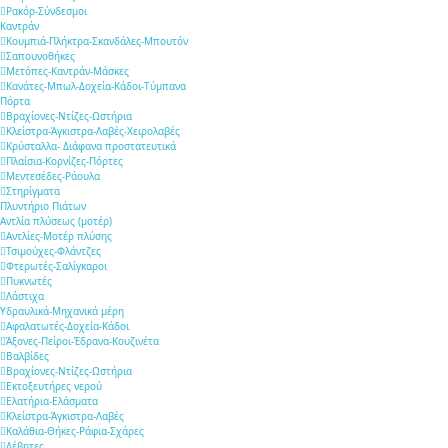
Ρακόρ-Σύνδεσμοι
Καντράν
Κουμπιά-Πλήκτρα-Σκανδάλες-Μπουτόν
Σαπουνοθήκες
Μετόπες-Καντράν-Μάσκες
Κανάτες-Μπωλ-Δοχεία-Κάδοι-Τύμπανα
Πόρτα
Βραχίονες-Ντίζες-Ωστήρια
Κλείστρα-Άγκιστρα-Λαβές-Χειρολαβές
Κρύσταλλα- Διάφανα προστατευτικά
Πλαίσια-Κορνίζες-Πόρτες
Μεντεσέδες-Ράουλα
Στηρίγματα
Πλυντήριο Πιάτων
Αντλία πλύσεως (μοτέρ)
Αντλίες-Μοτέρ πλύσης
Τσιμούχες-Φλάντζες
Φτερωτές-Σαλίγκαροι
Πυκνωτές
Λάστιχα
Υδραυλικά-Mηχανικά μέρη
Αφαλατωτές-Δοχεία-Κάδοι
Άξονες-Πείροι-Έδρανα-Κουζινέτα
Βαλβίδες
Βραχίονες-Ντίζες-Ωστήρια
Εκτοξευτήρες νερού
Ελατήρια-Ελάσματα
Κλείστρα-Άγκιστρα-Λαβές
Καλάθια-Θήκες-Ράφια-Σχάρες
Λέβητες