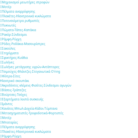
Μηχανισμοί μειωτήρες στροφών
Μοτέρ
Πέλματα αναρρόφησης
Πλακέτες-Ηλεκτρονικά κυκλώματα
Ποτενσιόμετρα ρυθμιστές
Πυκνωτές
Πώματα-Τάπες-Καπάκια
Ρακόρ-Σύνδεσμοι
Ράμφη-Ρύγχη
Ρόδες-Ροδάκια-Μασουρίστρες
Σακούλες
Στηρίγματα
Σφικτήρες-Κυάθια
Σωλήνες
Σωλήνες μετάγγισης υγρών-Αντάπτορες
Τσιμούχες-Φλάντζες-Στεγανωτικά O'ring
Φίλτρα-Σίτες
Ηλεκτρικό σκουπάκι
Ακροδέκτες κλέμενς-Φισέτες-Σύνδεσμοι αγωγών
Βάσεις-Τράπεζες
Βούρτσες-Τσόχες
Εξαρτήματα λοιπά συσκευής
Ιμάντες
Κανάτες-Μπωλ-Δοχεία-Κάδοι-Τύμπανα
Μετασχηματιστές-Τροφοδοτικά-Φορτιστές
Μοτέρ
Μπαταρίες
Πέλματα αναρρόφησης
Πλακέτες-Ηλεκτρονικά κυκλώματα
Ράμφη-Ρύγχη