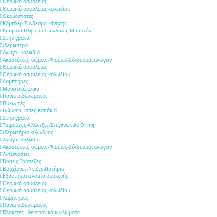
Θερμικά ασφαλείας
Θερμικά ασφαλείας καλωδίου
Θερμοστάτες
Κόμπλερ-Σύνδεσμοι κίνησης
Κουμπιά-Πλήκτρα-Σκανδάλες-Μπουτόν
Στηρίγματα
Σιδερώστρα
Αγωγοί-Καλώδια
Ακροδέκτες κλέμενς-Φισέτες-Σύνδεσμοι αγωγών
Θερμικά ασφαλείας
Θερμικά ασφαλείας καλωδίου
Λαμπτήρες
Μονωτικά υλικά
Πανιά σιδερώματος
Πυκνωτές
Πώματα-Τάπες-Καπάκια
Στηρίγματα
Τσιμούχες-Φλάντζες-Στεγανωτικά O'ring
Σιδερωτήριο κύλινδρος
Αγωγοί-Καλώδια
Ακροδέκτες κλέμενς-Φισέτες-Σύνδεσμοι αγωγών
Αντιστάσεις
Βάσεις-Τράπεζες
Βραχίονες-Ντίζες-Ωστήρια
Εξαρτήματα λοιπά συσκευής
Θερμικά ασφαλείας
Θερμικά ασφαλείας καλωδίου
Λαμπτήρες
Πανιά σιδερώματος
Πλακέτες-Ηλεκτρονικά κυκλώματα