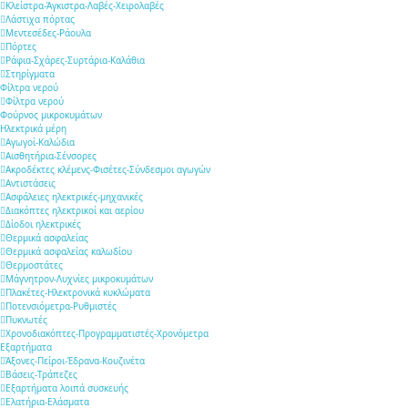
Κλείστρα-Άγκιστρα-Λαβές-Χειρολαβές
Λάστιχα πόρτας
Μεντεσέδες-Ράουλα
Πόρτες
Ράφια-Σχάρες-Συρτάρια-Καλάθια
Στηρίγματα
Φίλτρα νερού
Φίλτρα νερού
Φούρνος μικροκυμάτων
Ηλεκτρικά μέρη
Αγωγοί-Καλώδια
Αισθητήρια-Σένσορες
Ακροδέκτες κλέμενς-Φισέτες-Σύνδεσμοι αγωγών
Αντιστάσεις
Ασφάλειες ηλεκτρικές-μηχανικές
Διακόπτες ηλεκτρικοί και αερίου
Δίοδοι ηλεκτρικές
Θερμικά ασφαλείας
Θερμικά ασφαλείας καλωδίου
Θερμοστάτες
Μάγνητρον-Λυχνίες μικροκυμάτων
Πλακέτες-Ηλεκτρονικά κυκλώματα
Ποτενσιόμετρα-Ρυθμιστές
Πυκνωτές
Χρονοδιακόπτες-Προγραμματιστές-Χρονόμετρα
Εξαρτήματα
Άξονες-Πείροι-Έδρανα-Κουζινέτα
Βάσεις-Τράπεζες
Εξαρτήματα λοιπά συσκευής
Ελατήρια-Ελάσματα