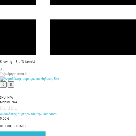
Showing 1-3 of 3 item(s)
3
Ταξινόμηση κατά
SKU:
N/A
Μάρκα:
N/A
Ακροδέκτης συρταρωτός θηλυκός 5mm
0,00 €
016080, 00016080