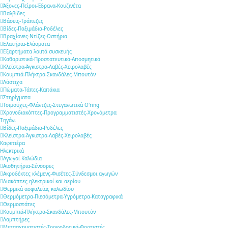
Άξονες-Πείροι-Έδρανα-Κουζινέτα
Βαλβίδες
Βάσεις-Τράπεζες
Βίδες-Παξιμάδια-Ροδέλες
Βραχίονες-Ντίζες-Ωστήρια
Ελατήρια-Ελάσματα
Εξαρτήματα λοιπά συσκευής
Καθαριστικά-Προστατευτικά-Αποσμητικά
Κλείστρα-Άγκιστρα-Λαβές-Χειρολαβές
Κουμπιά-Πλήκτρα-Σκανδάλες-Μπουτόν
Λάστιχα
Πώματα-Τάπες-Καπάκια
Στηρίγματα
Τσιμούχες-Φλάντζες-Στεγανωτικά O'ring
Χρονοδιακόπτες-Προγραμματιστές-Χρονόμετρα
Τηγάνι
Βίδες-Παξιμάδια-Ροδέλες
Κλείστρα-Άγκιστρα-Λαβές-Χειρολαβές
Καφετιέρα
Ηλεκτρικά
Αγωγοί-Καλώδια
Αισθητήρια-Σένσορες
Ακροδέκτες κλέμενς-Φισέτες-Σύνδεσμοι αγωγών
Διακόπτες ηλεκτρικοί και αερίου
Θερμικά ασφαλείας καλωδίου
Θερμόμετρα-Πιεσόμετρα-Υγρόμετρα-Καταγραφικά
Θερμοστάτες
Κουμπιά-Πλήκτρα-Σκανδάλες-Μπουτόν
Λαμπτήρες
Μετασχηματιστές-Τροφοδοτικά-Φορτιστές