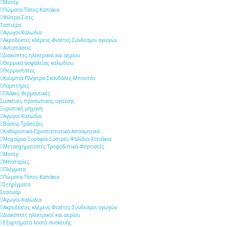
Μοτέρ
Πώματα-Τάπες-Καπάκια
Φίλτρα-Σίτες
Τοστιέρα
Αγωγοί-Καλώδια
Ακροδέκτες κλέμενς-Φισέτες-Σύνδεσμοι αγωγών
Αντιστάσεις
Διακόπτες ηλεκτρικοί και αερίου
Θερμικά ασφαλείας καλωδίου
Θερμοστάτες
Κουμπιά-Πλήκτρα-Σκανδάλες-Μπουτόν
Λαμπτήρες
Πλάκες θερμαντικές
Συσκευές προσωπικής υγιεινής
Ξυριστική μηχανή
Αγωγοί-Καλώδια
Βάσεις-Τράπεζες
Καθαριστικά-Προστατευτικά-Αποσμητικά
Μαχαίρια-Ξυράφια-Ξύστρες-Ψαλίδια-Χτενάκια
Μετασχηματιστές-Τροφοδοτικά-Φορτιστές
Μοτέρ
Μπαταρίες
Πλέγματα
Πώματα-Τάπες-Καπάκια
Στηρίγματα
Σεσουάρ
Αγωγοί-Καλώδια
Ακροδέκτες κλέμενς-Φισέτες-Σύνδεσμοι αγωγών
Διακόπτες ηλεκτρικοί και αερίου
Εξαρτήματα λοιπά συσκευής