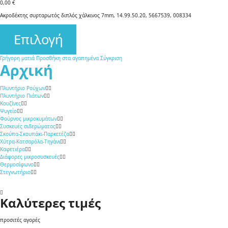
0,00 €
Ακροδέκτης συρταρωτός διπλός χάλκινος 7mm, 14.99.50.20, 5667539, 008334
Επιλογή
Γρήγορη ματιά
Προσθήκη στα αγαπημένα
Σύγκριση
Αρχική
Πλυντήριο Ρούχων
Πλυντήριο Πιάτων
Κουζίνες
Ψυγείο
Φούρνος μικροκυμάτων
Συσκευές σιδερώματος
Σκούπα-Σκουπάκι-Παρκετέζα
Χύτρα-Κατσαρόλα-Τηγάνι
Καφετιέρα
Διάφορες μικροσυσκευές
Θερμοσίφωνο
Στεγνωτήριο
Καλύτερες τιμές
προσιτές αγορές