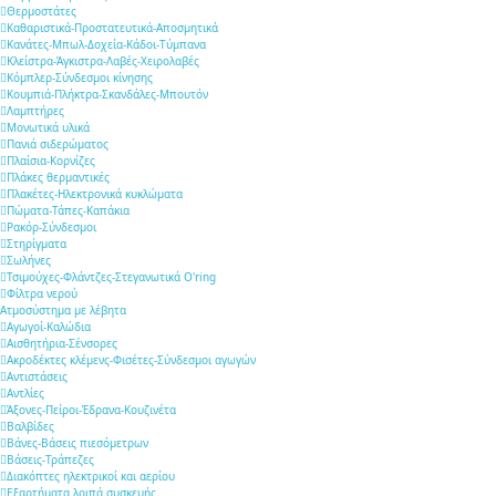
Θερμοστάτες
Καθαριστικά-Προστατευτικά-Αποσμητικά
Κανάτες-Μπωλ-Δοχεία-Κάδοι-Τύμπανα
Κλείστρα-Άγκιστρα-Λαβές-Χειρολαβές
Κόμπλερ-Σύνδεσμοι κίνησης
Κουμπιά-Πλήκτρα-Σκανδάλες-Μπουτόν
Λαμπτήρες
Μονωτικά υλικά
Πανιά σιδερώματος
Πλαίσια-Κορνίζες
Πλάκες θερμαντικές
Πλακέτες-Ηλεκτρονικά κυκλώματα
Πώματα-Τάπες-Καπάκια
Ρακόρ-Σύνδεσμοι
Στηρίγματα
Σωλήνες
Τσιμούχες-Φλάντζες-Στεγανωτικά O'ring
Φίλτρα νερού
Ατμοσύστημα με λέβητα
Αγωγοί-Καλώδια
Αισθητήρια-Σένσορες
Ακροδέκτες κλέμενς-Φισέτες-Σύνδεσμοι αγωγών
Αντιστάσεις
Αντλίες
Άξονες-Πείροι-Έδρανα-Κουζινέτα
Βαλβίδες
Βάνες-Βάσεις πιεσόμετρων
Βάσεις-Τράπεζες
Διακόπτες ηλεκτρικοί και αερίου
Εξαρτήματα λοιπά συσκευής