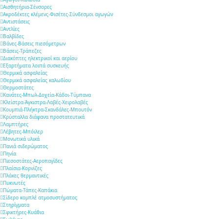
Αισθητήρια-Σένσορες
Ακροδέκτες κλέμενς-Φισέτες-Σύνδεσμοι αγωγών
Αντιστάσεις
Αντλίες
Βαλβίδες
Βάνες-Βάσεις πιεσόμετρων
Βάσεις-Τράπεζες
Διακόπτες ηλεκτρικοί και αερίου
Εξαρτήματα λοιπά συσκευής
Θερμικά ασφαλείας
Θερμικά ασφαλείας καλωδίου
Θερμοστάτες
Κανάτες-Μπωλ-Δοχεία-Κάδοι-Τύμπανα
Κλείστρα-Άγκιστρα-Λαβές-Χειρολαβές
Κουμπιά-Πλήκτρα-Σκανδάλες-Μπουτόν
Κρύσταλλα διάφανα προστατευτικά
Λαμπτήρες
Λέβητες-Μπόιλερ
Μονωτικά υλικά
Πανιά σιδερώματος
Πηνία
Πιεσοστάτες-Αεροπαγίδες
Πλαίσια-Κορνίζες
Πλάκες θερμαντικές
Πυκνωτές
Πώματα-Τάπες-Καπάκια
Σίδερο κομπλέ ατμοσυστήματος
Στηρίγματα
Σφικτήρες-Κυάθια