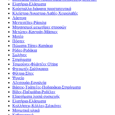
Ελατήρια-Ελάσματα
Κρύσταλλα διάφανα προστατευτικά
Κλείστρα-Άγκιστρα-Λαβές-Χειρολαβές
Λάστιχα
Μεντεσέδες-Ράουλα
Μηχανισμοί μειωτήρες στροφών
Μετώπες-Καντράν-Μάσκες
Μοτέρ
Πόρτες
Πώματα-Τάπες-Καπάκια
Ρόδες-Ροδάκια
Σωλήνες
Στηρίγματα
Τσιμούχες-Φλάντζες O'ring
Φτερωτές-Σαλίγκαροι
Φίλτρα-Σίτες
Ψυγείο
Αξεσουάρ-Εργαλεία
Βάσεις-Τράπεζες-Ποδαράκια-Στηρίγματα
Βίδες-Παξιμάδια-Ροδέλες
Εξαρτήματα λοιπά συσκευής
Ελατήρια-Ελάσματα
Κολλήσεις-Κόλλες-Σιλικόνες
Μονωτικά υλικά
Καθαριστικά