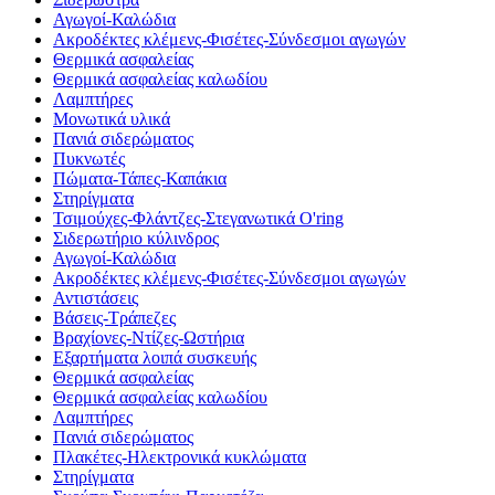
Αγωγοί-Καλώδια
Ακροδέκτες κλέμενς-Φισέτες-Σύνδεσμοι αγωγών
Θερμικά ασφαλείας
Θερμικά ασφαλείας καλωδίου
Λαμπτήρες
Μονωτικά υλικά
Πανιά σιδερώματος
Πυκνωτές
Πώματα-Τάπες-Καπάκια
Στηρίγματα
Τσιμούχες-Φλάντζες-Στεγανωτικά O'ring
Σιδερωτήριο κύλινδρος
Αγωγοί-Καλώδια
Ακροδέκτες κλέμενς-Φισέτες-Σύνδεσμοι αγωγών
Αντιστάσεις
Βάσεις-Τράπεζες
Βραχίονες-Ντίζες-Ωστήρια
Εξαρτήματα λοιπά συσκευής
Θερμικά ασφαλείας
Θερμικά ασφαλείας καλωδίου
Λαμπτήρες
Πανιά σιδερώματος
Πλακέτες-Ηλεκτρονικά κυκλώματα
Στηρίγματα