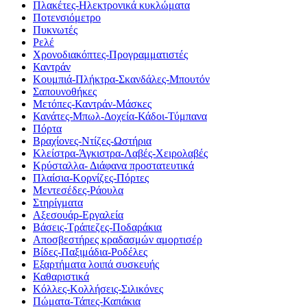
Πλακέτες-Ηλεκτρονικά κυκλώματα
Ποτενσιόμετρο
Πυκνωτές
Ρελέ
Χρονοδιακόπτες-Προγραμματιστές
Καντράν
Κουμπιά-Πλήκτρα-Σκανδάλες-Μπουτόν
Σαπουνοθήκες
Μετόπες-Καντράν-Μάσκες
Κανάτες-Μπωλ-Δοχεία-Κάδοι-Τύμπανα
Πόρτα
Βραχίονες-Ντίζες-Ωστήρια
Κλείστρα-Άγκιστρα-Λαβές-Χειρολαβές
Κρύσταλλα- Διάφανα προστατευτικά
Πλαίσια-Κορνίζες-Πόρτες
Μεντεσέδες-Ράουλα
Στηρίγματα
Αξεσουάρ-Εργαλεία
Βάσεις-Τράπεζες-Ποδαράκια
Αποσβεστήρες κραδασμών αμορτισέρ
Βίδες-Παξιμάδια-Ροδέλες
Εξαρτήματα λοιπά συσκευής
Καθαριστικά
Κόλλες-Κολλήσεις-Σιλικόνες
Πώματα-Τάπες-Καπάκια