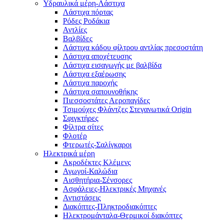
Υδραυλικά μέρη-Λάστιχα
Λάστιχα πόρτας
Ρόδες Ροδάκια
Αντλίες
Βαλβίδες
Λάστιχα κάδου φίλτρου αντλίας πρεσοστάτη
Λάστιχα αποχέτευσης
Λάστιχα εισαγωγής με βαλβίδα
Λάστιχα εξαέρωσης
Λάστιχα παροχής
Λάστιχα σαπουνοθήκης
Πιεσσοστάτες Αεροπαγίδες
Τσιμούχες Φλάντζες Στεγανωτικά Origin
Σφιγκτήρες
Φίλτρα σίτες
Φλοτέρ
Φτερωτές-Σαλίγκαροι
Ηλεκτρικά μέρη
Ακροδέκτες Κλέμενς
Αγωγοί-Καλώδια
Αισθητήρια-Σένσορες
Ασφάλειες-Ηλεκτρικές Μηχανές
Αντιστάσεις
Διακόπτες-Πληκτροδιακόπτες
Ηλεκτρομάνταλα-Θερμικοί διακόπτες