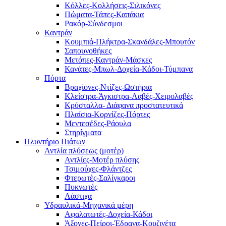
Κόλλες-Κολλήσεις-Σιλικόνες
Πώματα-Τάπες-Καπάκια
Ρακόρ-Σύνδεσμοι
Καντράν
Κουμπιά-Πλήκτρα-Σκανδάλες-Μπουτόν
Σαπουνοθήκες
Μετόπες-Καντράν-Μάσκες
Κανάτες-Μπωλ-Δοχεία-Κάδοι-Τύμπανα
Πόρτα
Βραχίονες-Ντίζες-Ωστήρια
Κλείστρα-Άγκιστρα-Λαβές-Χειρολαβές
Κρύσταλλα- Διάφανα προστατευτικά
Πλαίσια-Κορνίζες-Πόρτες
Μεντεσέδες-Ράουλα
Στηρίγματα
Πλυντήριο Πιάτων
Αντλία πλύσεως (μοτέρ)
Αντλίες-Μοτέρ πλύσης
Τσιμούχες-Φλάντζες
Φτερωτές-Σαλίγκαροι
Πυκνωτές
Λάστιχα
Υδραυλικά-Mηχανικά μέρη
Αφαλατωτές-Δοχεία-Κάδοι
Άξονες-Πείροι-Έδρανα-Κουζινέτα