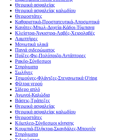
Θερμικά ασφαλείας
Θερμικά ασφαλείας καλωδίου
Θερμοστάτες
Καθαριστικά-Προστατευτικά-Αποσμητικά
Κανάτες-Μπωλ-Δοχεία-Κάδοι-Τύμπανα
Κλείστρα-Άγκιστρα-Λαβές-Χειρολαβές
Λαμπτήρες
Μονωτικά υλικά
Πανιά σιδερώματος
Πρίζες-Φις-Πολύπριζα-Αντάπτορες
Ρακόρ-Σύνδεσμοι
Στηρίγματα
Σωλήνες
Τσιμούχες-Φλάντζες-Στεγανωτικά O'ring
Φίλτρα νερού
Σίδερο απλό
Αγωγοί-Καλώδια
Βάσεις-Τράπεζες
Θερμικά ασφαλείας
Θερμικά ασφαλείας καλωδίου
Θερμοστάτες
Κόμπλερ-Σύνδεσμοι κίνησης
Κουμπιά-Πλήκτρα-Σκανδάλες-Μπουτόν
Στηρίγματα
Σιδερώστρα