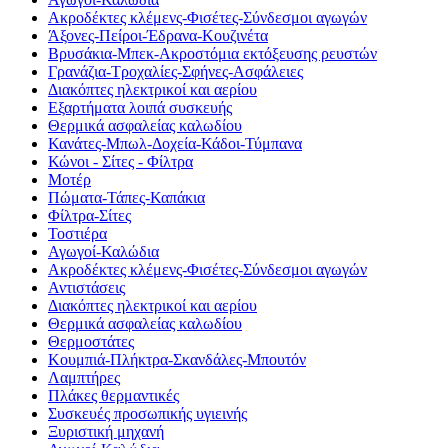
Ακροδέκτες κλέμενς-Φισέτες-Σύνδεσμοι αγωγών
Άξονες-Πείροι-Έδρανα-Κουζινέτα
Βρυσάκια-Μπεκ-Ακροστόμια εκτόξευσης ρευστών
Γρανάζια-Τροχαλίες-Σφήνες-Ασφάλειες
Διακόπτες ηλεκτρικοί και αερίου
Εξαρτήματα λοιπά συσκευής
Θερμικά ασφαλείας καλωδίου
Κανάτες-Μπωλ-Δοχεία-Κάδοι-Τύμπανα
Κώνοι - Σίτες - Φίλτρα
Μοτέρ
Πώματα-Τάπες-Καπάκια
Φίλτρα-Σίτες
Τοστιέρα
Αγωγοί-Καλώδια
Ακροδέκτες κλέμενς-Φισέτες-Σύνδεσμοι αγωγών
Αντιστάσεις
Διακόπτες ηλεκτρικοί και αερίου
Θερμικά ασφαλείας καλωδίου
Θερμοστάτες
Κουμπιά-Πλήκτρα-Σκανδάλες-Μπουτόν
Λαμπτήρες
Πλάκες θερμαντικές
Συσκευές προσωπικής υγιεινής
Ξυριστική μηχανή