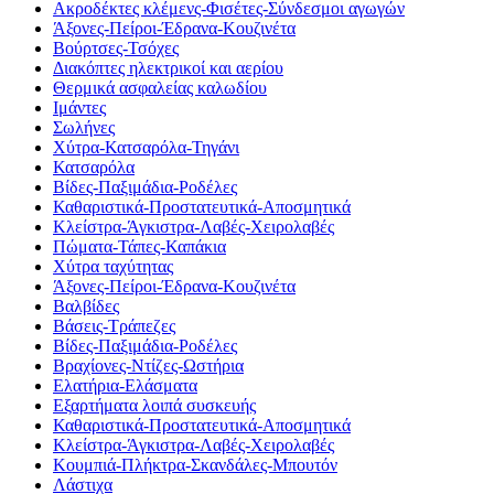
Ακροδέκτες κλέμενς-Φισέτες-Σύνδεσμοι αγωγών
Άξονες-Πείροι-Έδρανα-Κουζινέτα
Βούρτσες-Τσόχες
Διακόπτες ηλεκτρικοί και αερίου
Θερμικά ασφαλείας καλωδίου
Ιμάντες
Σωλήνες
Χύτρα-Κατσαρόλα-Τηγάνι
Κατσαρόλα
Βίδες-Παξιμάδια-Ροδέλες
Καθαριστικά-Προστατευτικά-Αποσμητικά
Κλείστρα-Άγκιστρα-Λαβές-Χειρολαβές
Πώματα-Τάπες-Καπάκια
Χύτρα ταχύτητας
Άξονες-Πείροι-Έδρανα-Κουζινέτα
Βαλβίδες
Βάσεις-Τράπεζες
Βίδες-Παξιμάδια-Ροδέλες
Βραχίονες-Ντίζες-Ωστήρια
Ελατήρια-Ελάσματα
Εξαρτήματα λοιπά συσκευής
Καθαριστικά-Προστατευτικά-Αποσμητικά
Κλείστρα-Άγκιστρα-Λαβές-Χειρολαβές
Κουμπιά-Πλήκτρα-Σκανδάλες-Μπουτόν
Λάστιχα