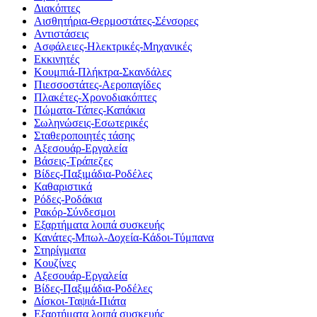
Διακόπτες
Αισθητήρια-Θερμοστάτες-Σένσορες
Αντιστάσεις
Ασφάλειες-Ηλεκτρικές-Μηχανικές
Εκκινητές
Κουμπιά-Πλήκτρα-Σκανδάλες
Πιεσσοστάτες-Αεροπαγίδες
Πλακέτες-Χρονοδιακόπτες
Πώματα-Τάπες-Καπάκια
Σωληνώσεις-Εσωτερικές
Σταθεροποιητές τάσης
Αξεσουάρ-Εργαλεία
Βάσεις-Τράπεζες
Βίδες-Παξιμάδια-Ροδέλες
Καθαριστικά
Ρόδες-Ροδάκια
Ρακόρ-Σύνδεσμοι
Εξαρτήματα λοιπά συσκευής
Κανάτες-Μπωλ-Δοχεία-Κάδοι-Τύμπανα
Στηρίγματα
Κουζίνες
Αξεσουάρ-Εργαλεία
Βίδες-Παξιμάδια-Ροδέλες
Δίσκοι-Ταψιά-Πιάτα
Εξαρτήματα λοιπά συσκευής