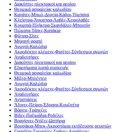
Διακόπτες ηλεκτρικοί και αερίου
Θερμικά ασφαλείας καλωδίου
Κανάτες-Μπωλ-Δοχεία-Κάδοι-Τύμπανα
Κλείστρα-Άγκιστρα-Λαβές-Χειρολαβές
Κουμπιά-Πλήκτρα-Σκανδάλες-Μπουτόν
Πώματα-Τάπες-Καπάκια
Φίλτρα-Σίτες
Μηχανή φραπέ
Αγωγοί-Καλώδια
Ακροδέκτες κλέμενς-Φισέτες-Σύνδεσμοι αγωγών
Αναδευτήρες
Διακόπτες ηλεκτρικοί και αερίου
Εξαρτήματα λοιπά συσκευής
Θερμικά ασφαλείας καλωδίου
Μίξερ-Μπλέντερ
Αγωγοί-Καλώδια
Ακροδέκτες κλέμενς-Φισέτες-Σύνδεσμοι αγωγών
Αναδευτήρες
Αντιστάσεις
Άξονες-Πείροι-Έδρανα-Κουζινέτα
Βάσεις-Τράπεζες
Βίδες-Παξιμάδια-Ροδέλες
Βραχίονες-Ντίζες-Ωστήρια
Βρυσάκια-Μπεκ-Ακροστόμια εκτόξευσης ρευστών
Γρανάζια-Τροχαλίες-Σφήνες-Ασφάλειες