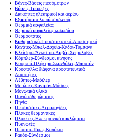
Βάνες-Βάσεις πιεσόμετρων
Βάσεις-Τράπεζες
Διακόπτες ηλεκτρικοί και αερίου
Εξαρτήματα λοιπά συσκευής
Θερμικά ασφαλείας
Θερμικά ασφαλείας καλωδίου
Θερμοστάτες
Καθαριστικά-Προστατευτικά-Αποσμητικά
Κανάτες-Μπωλ-Δοχεία-Κάδοι-Τύμπανα
Κλείστρα-Άγκιστρα-Λαβές-Χειρολαβές
Κόμπλερ-Σύνδεσμοι κίνησης
Κουμπιά-Πλήκτρα-Σκανδάλες-Μπουτόν
Κρύσταλλα διάφανα προστατευτικά
Λαμπτήρες
Λέβητες-Μπόιλερ
Μετώπες-Καντράν-Μάσκες
Μονωτικά υλικά
Πανιά σιδερώματος
Πηνία
Πιεσοστάτες-Αεροπαγίδες
Πλάκες θερμαντικές
Πλακέτες-Ηλεκτρονικά κυκλώματα
Πυκνωτές
Πώματα-Τάπες-Καπάκια
Ρακόρ-Σύνδεσμοι