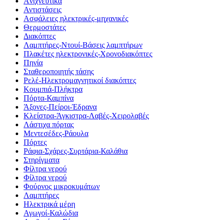
Aνιχνευτικά
Αντιστάσεις
Ασφάλειες ηλεκτρικές-μηχανικές
Θερμοστάτες
Διακόπτες
Λαμπτήρες-Ντουί-Βάσεις λαμπτήρων
Πλακέτες ηλεκτρονικές-Χρονοδιακόπτες
Πηνία
Σταθεροποιητής τάσης
Ρελέ-Ηλεκτρομαγνητικοί διακόπτες
Κουμπιά-Πλήκτρα
Πόρτα-Καμπίνα
Άξονες-Πείροι-Έδρανα
Κλείστρα-Άγκιστρα-Λαβές-Χειρολαβές
Λάστιχα πόρτας
Μεντεσέδες-Ράουλα
Πόρτες
Ράφια-Σχάρες-Συρτάρια-Καλάθια
Στηρίγματα
Φίλτρα νερού
Φίλτρα νερού
Φούρνος μικροκυμάτων
Λαμπτήρες
Ηλεκτρικά μέρη
Αγωγοί-Καλώδια