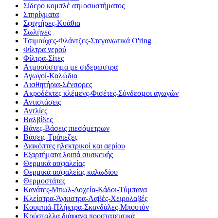
Σίδερο κομπλέ ατμοσυστήματος
Στηρίγματα
Σφιχτήρες-Κυάθια
Σωλήνες
Τσιμούχες-Φλάντζες-Στεγανωτικά O'ring
Φίλτρα νερού
Φίλτρα-Σίτες
Ατμοσύστημα με σιδερώστρα
Αγωγοί-Καλώδια
Αισθητήρια-Σένσορες
Ακροδέκτες κλέμενς-Φισέτες-Σύνδεσμοι αγωγών
Αντιστάσεις
Αντλίες
Βαλβίδες
Βάνες-Βάσεις πιεσόμετρων
Βάσεις-Τράπεζες
Διακόπτες ηλεκτρικοί και αερίου
Εξαρτήματα λοιπά συσκευής
Θερμικά ασφαλείας
Θερμικά ασφαλείας καλωδίου
Θερμοστάτες
Κανάτες-Μπωλ-Δοχεία-Κάδοι-Τύμπανα
Κλείστρα-Άγκιστρα-Λαβές-Χειρολαβές
Κουμπιά-Πλήκτρα-Σκανδάλες-Μπουτόν
Κρύσταλλα διάφανα προστατευτικά