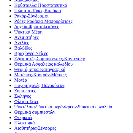
Κρύσταλλα-Προστατευτικά
Πώματα-Τάπες-Καπάκια
Ρακόρ-Σύνδεσμοι
Ρόδες-Ροδάκια-Μασουρίστρες
Δοχεία-Φρουτολεκάνες
Ψυκτικά Μέρη
Ανεμιστήρες
Αντλίες
Βαλβίδες
Βραχίονες-Ντίζες
Εξατμιστές-Συμπυκνωτές-Κοντένσερ
Θερμικά Ασφαλείας καλωδίου
Θερμόμετρα-Καταγραφικά
Μετώπες-Καντράν-Μάσκες
Μοτέρ
Παγομηχανές-Παγοκύστες
Συμπιεστές
Σωλήνες
Φίλτρα-Σίτες
Ψυκτέλαια-Ψυκτικά υγρά-Φρέον-Ψυκτικά εργαλεία
Θερμικά συμπιεστών
Φτερωτές
Ηλεκτρικά
Αισθητήρια-Σένσορες