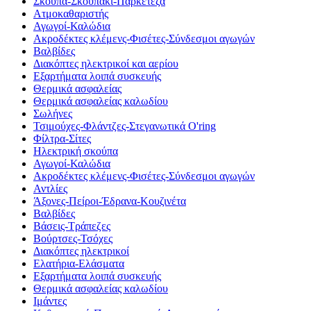
Σκούπα-Σκουπάκι-Παρκετέζα
Ατμοκαθαριστής
Αγωγοί-Καλώδια
Ακροδέκτες κλέμενς-Φισέτες-Σύνδεσμοι αγωγών
Βαλβίδες
Διακόπτες ηλεκτρικοί και αερίου
Εξαρτήματα λοιπά συσκευής
Θερμικά ασφαλείας
Θερμικά ασφαλείας καλωδίου
Σωλήνες
Τσιμούχες-Φλάντζες-Στεγανωτικά O'ring
Φίλτρα-Σίτες
Ηλεκτρική σκούπα
Αγωγοί-Καλώδια
Ακροδέκτες κλέμενς-Φισέτες-Σύνδεσμοι αγωγών
Αντλίες
Άξονες-Πείροι-Έδρανα-Κουζινέτα
Βαλβίδες
Βάσεις-Τράπεζες
Βούρτσες-Τσόχες
Διακόπτες ηλεκτρικοί
Ελατήρια-Ελάσματα
Εξαρτήματα λοιπά συσκευής
Θερμικά ασφαλείας καλωδίου
Ιμάντες