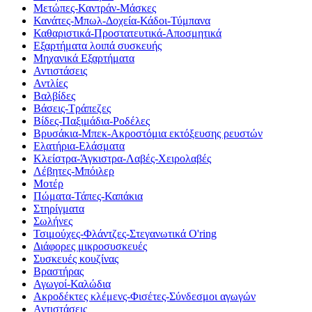
Μετώπες-Καντράν-Μάσκες
Κανάτες-Μπωλ-Δοχεία-Κάδοι-Τύμπανα
Καθαριστικά-Προστατευτικά-Αποσμητικά
Εξαρτήματα λοιπά συσκευής
Μηχανικά Εξαρτήματα
Αντιστάσεις
Αντλίες
Βαλβίδες
Βάσεις-Τράπεζες
Βίδες-Παξιμάδια-Ροδέλες
Βρυσάκια-Μπεκ-Ακροστόμια εκτόξευσης ρευστών
Ελατήρια-Ελάσματα
Κλείστρα-Άγκιστρα-Λαβές-Χειρολαβές
Λέβητες-Μπόιλερ
Μοτέρ
Πώματα-Τάπες-Καπάκια
Στηρίγματα
Σωλήνες
Τσιμούχες-Φλάντζες-Στεγανωτικά O'ring
Διάφορες μικροσυσκευές
Συσκευές κουζίνας
Βραστήρας
Αγωγοί-Καλώδια
Ακροδέκτες κλέμενς-Φισέτες-Σύνδεσμοι αγωγών
Αντιστάσεις