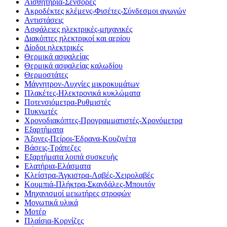
Αισθητήρια-Σένσορες
Ακροδέκτες κλέμενς-Φισέτες-Σύνδεσμοι αγωγών
Αντιστάσεις
Ασφάλειες ηλεκτρικές-μηχανικές
Διακόπτες ηλεκτρικοί και αερίου
Δίοδοι ηλεκτρικές
Θερμικά ασφαλείας
Θερμικά ασφαλείας καλωδίου
Θερμοστάτες
Μάγνητρον-Λυχνίες μικροκυμάτων
Πλακέτες-Ηλεκτρονικά κυκλώματα
Ποτενσιόμετρα-Ρυθμιστές
Πυκνωτές
Χρονοδιακόπτες-Προγραμματιστές-Χρονόμετρα
Εξαρτήματα
Άξονες-Πείροι-Έδρανα-Κουζινέτα
Βάσεις-Τράπεζες
Εξαρτήματα λοιπά συσκευής
Ελατήρια-Ελάσματα
Κλείστρα-Άγκιστρα-Λαβές-Χειρολαβές
Κουμπιά-Πλήκτρα-Σκανδάλες-Μπουτόν
Μηχανισμοί μειωτήρες στροφών
Μονωτικά υλικά
Μοτέρ
Πλαίσια-Κορνίζες