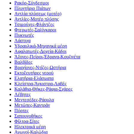
Ρακόρ-Σύνδεσμοι
Πλυντήριο Πιάτων
Αντλία πλύσεως (μοτέρ)
Αντλίες-Μοτέρ πλύσης
Τσιμούχες-Φλάντζες
Φτερωτές-Σαλίγκαροι
Πυκνωτές
Λάστιχα
Υδραυλικά-Mηχανικά μέρη
Αφαλατωτές-Δοχεία-Κάδοι
Άξονες-Πείροι-Έδρανα-Κουζινέτα
Βαλβίδες
Βραχίονες-Ντίζες-Ωστήρια
Εκτοξευτήρες νερού
Ελατήρια-Ελάσματα
Κλείστρα-Άγκιστρα-Λαβές
Καλάθια-Θήκες-Ράφια-Σχάρες
Λέβητες
Μεντεσέδες-Ράουλα
Μετώπες-Καντράν
Πόρτες
Σαπουνοθήκες
Φίλτρα-Σίτες
Ηλεκτρικά μέρη
Αγωγοί-Καλώδια