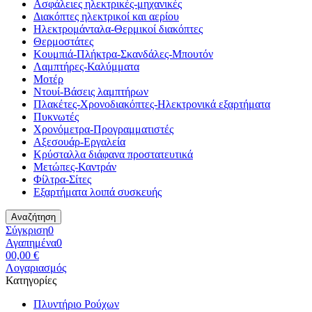
Ασφάλειες ηλεκτρικές-μηχανικές
Διακόπτες ηλεκτρικοί και αερίου
Ηλεκτρομάνταλα-Θερμικοί διακόπτες
Θερμοστάτες
Κουμπιά-Πλήκτρα-Σκανδάλες-Μπουτόν
Λαμπτήρες-Καλύμματα
Μοτέρ
Ντουί-Βάσεις λαμπτήρων
Πλακέτες-Χρονοδιακόπτες-Ηλεκτρονικά εξαρτήματα
Πυκνωτές
Χρονόμετρα-Προγραμματιστές
Αξεσουάρ-Εργαλεία
Κρύσταλλα διάφανα προστατευτικά
Μετώπες-Καντράν
Φίλτρα-Σίτες
Εξαρτήματα λοιπά συσκευής
Αναζήτηση
Σύγκριση
0
Αγαπημένα
0
0
0,00 €
Λογαριασμός
Κατηγορίες
Πλυντήριο Ρούχων