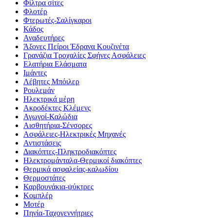
Φίλτρα σίτες
Φλοτέρ
Φτερωτές-Σαλίγκαροι
Κάδος
Αναδευτήρες
Άξονες Πείροι Έδρανα Κουζινέτα
Γρανάζια Τροχαλίες Σφήνες Ασφάλειες
Ελατήρια Ελάσματα
Ιμάντες
Λέβητες Μπόιλερ
Ρουλεμάν
Ηλεκτρικά μέρη
Ακροδέκτες Κλέμενς
Αγωγοί-Καλώδια
Αισθητήρια-Σένσορες
Ασφάλειες-Ηλεκτρικές Μηχανές
Αντιστάσεις
Διακόπτες-Πληκτροδιακόπτες
Ηλεκτρομάνταλα-Θερμικοί διακόπτες
Θερμικά ασφαλείας-καλωδίου
Θερμοστάτες
Καρβουνάκια-ψύκτρες
Κομπλέρ
Μοτέρ
Πηνία-Ταχογεννήτριες