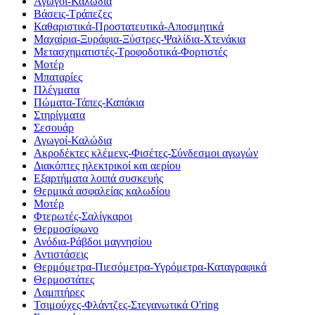
Αγωγοί-Καλώδια
Βάσεις-Τράπεζες
Καθαριστικά-Προστατευτικά-Αποσμητικά
Μαχαίρια-Ξυράφια-Ξύστρες-Ψαλίδια-Χτενάκια
Μετασχηματιστές-Τροφοδοτικά-Φορτιστές
Μοτέρ
Μπαταρίες
Πλέγματα
Πώματα-Τάπες-Καπάκια
Στηρίγματα
Σεσουάρ
Αγωγοί-Καλώδια
Ακροδέκτες κλέμενς-Φισέτες-Σύνδεσμοι αγωγών
Διακόπτες ηλεκτρικοί και αερίου
Εξαρτήματα λοιπά συσκευής
Θερμικά ασφαλείας καλωδίου
Μοτέρ
Φτερωτές-Σαλίγκαροι
Θερμοσίφωνο
Ανόδια-Ράβδοι μαγνησίου
Αντιστάσεις
Θερμόμετρα-Πιεσόμετρα-Υγρόμετρα-Καταγραφικά
Θερμοστάτες
Λαμπτήρες
Τσιμούχες-Φλάντζες-Στεγανωτικά O'ring