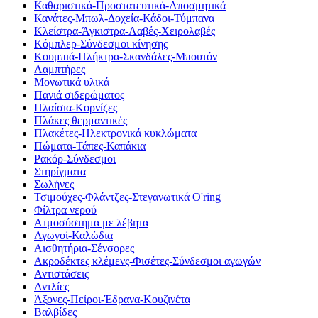
Καθαριστικά-Προστατευτικά-Αποσμητικά
Κανάτες-Μπωλ-Δοχεία-Κάδοι-Τύμπανα
Κλείστρα-Άγκιστρα-Λαβές-Χειρολαβές
Κόμπλερ-Σύνδεσμοι κίνησης
Κουμπιά-Πλήκτρα-Σκανδάλες-Μπουτόν
Λαμπτήρες
Μονωτικά υλικά
Πανιά σιδερώματος
Πλαίσια-Κορνίζες
Πλάκες θερμαντικές
Πλακέτες-Ηλεκτρονικά κυκλώματα
Πώματα-Τάπες-Καπάκια
Ρακόρ-Σύνδεσμοι
Στηρίγματα
Σωλήνες
Τσιμούχες-Φλάντζες-Στεγανωτικά O'ring
Φίλτρα νερού
Ατμοσύστημα με λέβητα
Αγωγοί-Καλώδια
Αισθητήρια-Σένσορες
Ακροδέκτες κλέμενς-Φισέτες-Σύνδεσμοι αγωγών
Αντιστάσεις
Αντλίες
Άξονες-Πείροι-Έδρανα-Κουζινέτα
Βαλβίδες