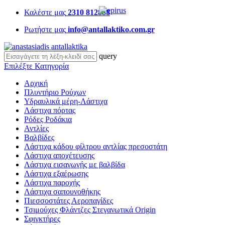
Καλέστε μας
2310 812888
Ρωτήστε μας
info@antallaktiko.com.gr
query
Επιλέξτε Κατηγορία
Αρχική
Πλυντήριο Ρούχων
Υδραυλικά μέρη-Λάστιχα
Λάστιχα πόρτας
Ρόδες Ροδάκια
Αντλίες
Βαλβίδες
Λάστιχα κάδου φίλτρου αντλίας πρεσοστάτη
Λάστιχα αποχέτευσης
Λάστιχα εισαγωγής με βαλβίδα
Λάστιχα εξαέρωσης
Λάστιχα παροχής
Λάστιχα σαπουνοθήκης
Πιεσσοστάτες Αεροπαγίδες
Τσιμούχες Φλάντζες Στεγανωτικά Origin
Σφιγκτήρες