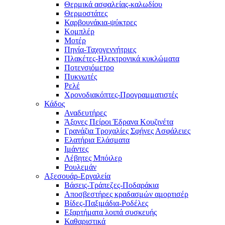
Θερμικά ασφαλείας-καλωδίου
Θερμοστάτες
Καρβουνάκια-ψύκτρες
Κομπλέρ
Μοτέρ
Πηνία-Ταχογεννήτριες
Πλακέτες-Ηλεκτρονικά κυκλώματα
Ποτενσιόμετρο
Πυκνωτές
Ρελέ
Χρονοδιακόπτες-Προγραμματιστές
Κάδος
Αναδευτήρες
Άξονες Πείροι Έδρανα Κουζινέτα
Γρανάζια Τροχαλίες Σφήνες Ασφάλειες
Ελατήρια Ελάσματα
Ιμάντες
Λέβητες Μπόιλερ
Ρουλεμάν
Αξεσουάρ-Εργαλεία
Βάσεις-Τράπεζες-Ποδαράκια
Αποσβεστήρες κραδασμών αμορτισέρ
Βίδες-Παξιμάδια-Ροδέλες
Εξαρτήματα λοιπά συσκευής
Καθαριστικά