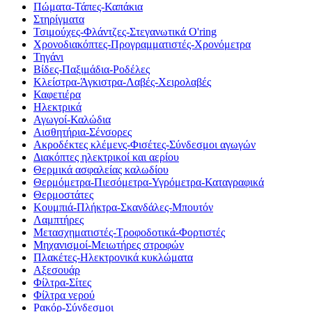
Πώματα-Τάπες-Καπάκια
Στηρίγματα
Τσιμούχες-Φλάντζες-Στεγανωτικά O'ring
Χρονοδιακόπτες-Προγραμματιστές-Χρονόμετρα
Τηγάνι
Βίδες-Παξιμάδια-Ροδέλες
Κλείστρα-Άγκιστρα-Λαβές-Χειρολαβές
Καφετιέρα
Ηλεκτρικά
Αγωγοί-Καλώδια
Αισθητήρια-Σένσορες
Ακροδέκτες κλέμενς-Φισέτες-Σύνδεσμοι αγωγών
Διακόπτες ηλεκτρικοί και αερίου
Θερμικά ασφαλείας καλωδίου
Θερμόμετρα-Πιεσόμετρα-Υγρόμετρα-Καταγραφικά
Θερμοστάτες
Κουμπιά-Πλήκτρα-Σκανδάλες-Μπουτόν
Λαμπτήρες
Μετασχηματιστές-Τροφοδοτικά-Φορτιστές
Μηχανισμοί-Μειωτήρες στροφών
Πλακέτες-Ηλεκτρονικά κυκλώματα
Αξεσουάρ
Φίλτρα-Σίτες
Φίλτρα νερού
Ρακόρ-Σύνδεσμοι