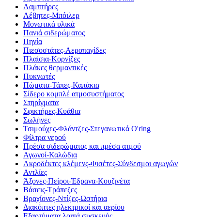
Λαμπτήρες
Λέβητες-Μπόιλερ
Μονωτικά υλικά
Πανιά σιδερώματος
Πηνία
Πιεσοστάτες-Αεροπαγίδες
Πλαίσια-Κορνίζες
Πλάκες θερμαντικές
Πυκνωτές
Πώματα-Τάπες-Καπάκια
Σίδερο κομπλέ ατμοσυστήματος
Στηρίγματα
Σφικτήρες-Κυάθια
Σωλήνες
Τσιμούχες-Φλάντζες-Στεγανωτικά O'ring
Φίλτρα νερού
Πρέσα σιδερώματος και πρέσα ατμού
Αγωγοί-Καλώδια
Ακροδέκτες κλέμενς-Φισέτες-Σύνδεσμοι αγωγών
Αντλίες
Άξονες-Πείροι-Έδρανα-Κουζινέτα
Βάσεις-Τράπεζες
Βραχίονες-Ντίζες-Ωστήρια
Διακόπτες ηλεκτρικοί και αερίου
Εξαρτήματα λοιπά συσκευής