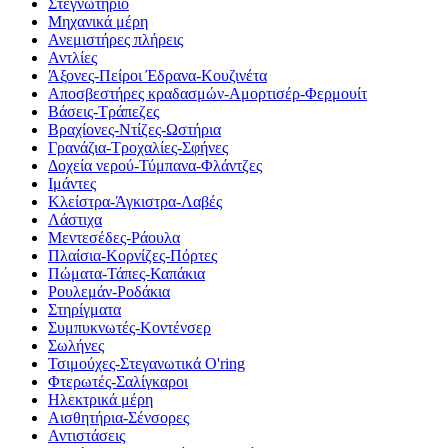
Στεγνωτήριο
Μηχανικά μέρη
Ανεμιστήρες πλήρεις
Αντλίες
Άξονες-Πείροι Έδρανα-Κουζινέτα
Αποσβεστήρες κραδασμών-Αμορτισέρ-Φερμουίτ
Βάσεις-Τράπεζες
Βραχίονες-Ντίζες-Ωστήρια
Γρανάζια-Τροχαλίες-Σφήνες
Δοχεία νερού-Τύμπανα-Φλάντζες
Ιμάντες
Κλείστρα-Άγκιστρα-Λαβές
Λάστιχα
Μεντεσέδες-Ράουλα
Πλαίσια-Κορνίζες-Πόρτες
Πώματα-Τάπες-Καπάκια
Ρουλεμάν-Ροδάκια
Στηρίγματα
Συμπυκνωτές-Κοντένσερ
Σωλήνες
Τσιμούχες-Στεγανωτικά O'ring
Φτερωτές-Σαλίγκαροι
Ηλεκτρικά μέρη
Αισθητήρια-Σένσορες
Αντιστάσεις