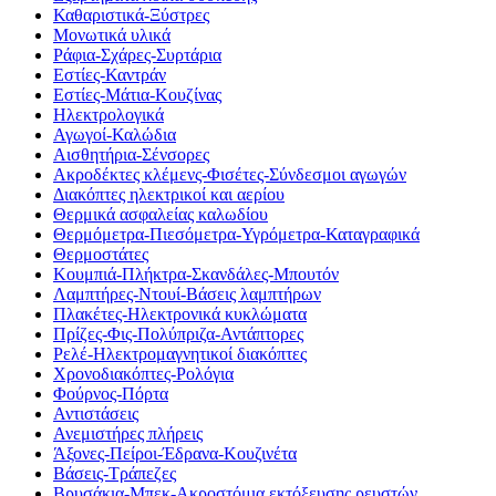
Καθαριστικά-Ξύστρες
Μονωτικά υλικά
Ράφια-Σχάρες-Συρτάρια
Εστίες-Καντράν
Εστίες-Μάτια-Κουζίνας
Ηλεκτρολογικά
Αγωγοί-Καλώδια
Αισθητήρια-Σένσορες
Ακροδέκτες κλέμενς-Φισέτες-Σύνδεσμοι αγωγών
Διακόπτες ηλεκτρικοί και αερίου
Θερμικά ασφαλείας καλωδίου
Θερμόμετρα-Πιεσόμετρα-Υγρόμετρα-Καταγραφικά
Θερμοστάτες
Κουμπιά-Πλήκτρα-Σκανδάλες-Μπουτόν
Λαμπτήρες-Ντουί-Βάσεις λαμπτήρων
Πλακέτες-Ηλεκτρονικά κυκλώματα
Πρίζες-Φις-Πολύπριζα-Αντάπτορες
Ρελέ-Ηλεκτρομαγνητικοί διακόπτες
Χρονοδιακόπτες-Ρολόγια
Φούρνος-Πόρτα
Αντιστάσεις
Ανεμιστήρες πλήρεις
Άξονες-Πείροι-Έδρανα-Κουζινέτα
Βάσεις-Τράπεζες
Βρυσάκια-Μπεκ-Ακροστόμια εκτόξευσης ρευστών