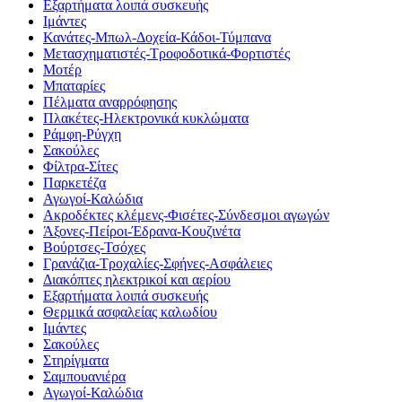
Εξαρτήματα λοιπά συσκευής
Ιμάντες
Κανάτες-Μπωλ-Δοχεία-Κάδοι-Τύμπανα
Μετασχηματιστές-Τροφοδοτικά-Φορτιστές
Μοτέρ
Μπαταρίες
Πέλματα αναρρόφησης
Πλακέτες-Ηλεκτρονικά κυκλώματα
Ράμφη-Ρύγχη
Σακούλες
Φίλτρα-Σίτες
Παρκετέζα
Αγωγοί-Καλώδια
Ακροδέκτες κλέμενς-Φισέτες-Σύνδεσμοι αγωγών
Άξονες-Πείροι-Έδρανα-Κουζινέτα
Βούρτσες-Τσόχες
Γρανάζια-Τροχαλίες-Σφήνες-Ασφάλειες
Διακόπτες ηλεκτρικοί και αερίου
Εξαρτήματα λοιπά συσκευής
Θερμικά ασφαλείας καλωδίου
Ιμάντες
Σακούλες
Στηρίγματα
Σαμπουανιέρα
Αγωγοί-Καλώδια