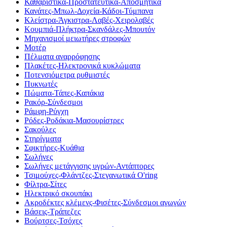
Καθαριστικά-Προστατευτικά-Αποσμητικά
Κανάτες-Μπωλ-Δοχεία-Κάδοι-Τύμπανα
Κλείστρα-Άγκιστρα-Λαβές-Χειρολαβές
Κουμπιά-Πλήκτρα-Σκανδάλες-Μπουτόν
Μηχανισμοί μειωτήρες στροφών
Μοτέρ
Πέλματα αναρρόφησης
Πλακέτες-Ηλεκτρονικά κυκλώματα
Ποτενσιόμετρα ρυθμιστές
Πυκνωτές
Πώματα-Τάπες-Καπάκια
Ρακόρ-Σύνδεσμοι
Ράμφη-Ρύγχη
Ρόδες-Ροδάκια-Μασουρίστρες
Σακούλες
Στηρίγματα
Σφικτήρες-Κυάθια
Σωλήνες
Σωλήνες μετάγγισης υγρών-Αντάπτορες
Τσιμούχες-Φλάντζες-Στεγανωτικά O'ring
Φίλτρα-Σίτες
Ηλεκτρικό σκουπάκι
Ακροδέκτες κλέμενς-Φισέτες-Σύνδεσμοι αγωγών
Βάσεις-Τράπεζες
Βούρτσες-Τσόχες