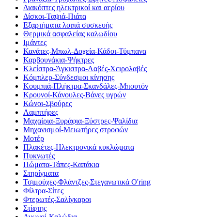
Διακόπτες ηλεκτρικοί και αερίου
Δίσκοι-Ταψιά-Πιάτα
Εξαρτήματα λοιπά συσκευής
Θερμικά ασφαλείας καλωδίου
Ιμάντες
Κανάτες-Μπωλ-Δοχεία-Κάδοι-Τύμπανα
Καρβουνάκια-Ψήκτρες
Κλείστρα-Άγκιστρα-Λαβές-Χειρολαβές
Κόμπλερ-Σύνδεσμοι κίνησης
Κουμπιά-Πλήκτρα-Σκανδάλες-Μπουτόν
Κρουνοί-Κάνουλες-Βάνες υγρών
Κώνοι-Σβούρες
Λαμπτήρες
Μαχαίρια-Ξυράφια-Ξύστρες-Ψαλίδια
Μηχανισμοί-Μειωτήρες στροφών
Μοτέρ
Πλακέτες-Ηλεκτρονικά κυκλώματα
Πυκνωτές
Πώματα-Τάπες-Καπάκια
Στηρίγματα
Τσιμούχες-Φλάντζες-Στεγανωτικά O'ring
Φίλτρα-Σίτες
Φτερωτές-Σαλίγκαροι
Στίφτης
Αγωγοί-Καλώδια