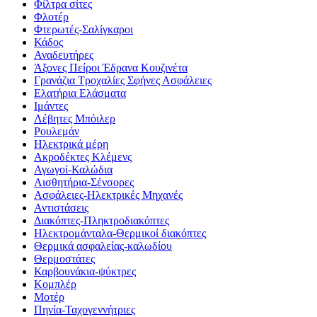
Φίλτρα σίτες
Φλοτέρ
Φτερωτές-Σαλίγκαροι
Κάδος
Αναδευτήρες
Άξονες Πείροι Έδρανα Κουζινέτα
Γρανάζια Τροχαλίες Σφήνες Ασφάλειες
Ελατήρια Ελάσματα
Ιμάντες
Λέβητες Μπόιλερ
Ρουλεμάν
Ηλεκτρικά μέρη
Ακροδέκτες Κλέμενς
Αγωγοί-Καλώδια
Αισθητήρια-Σένσορες
Ασφάλειες-Ηλεκτρικές Μηχανές
Αντιστάσεις
Διακόπτες-Πληκτροδιακόπτες
Ηλεκτρομάνταλα-Θερμικοί διακόπτες
Θερμικά ασφαλείας-καλωδίου
Θερμοστάτες
Καρβουνάκια-ψύκτρες
Κομπλέρ
Μοτέρ
Πηνία-Ταχογεννήτριες