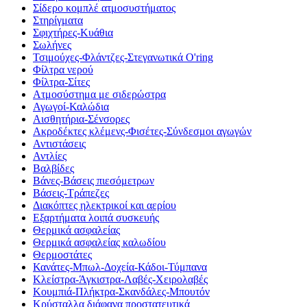
Σίδερο κομπλέ ατμοσυστήματος
Στηρίγματα
Σφιχτήρες-Κυάθια
Σωλήνες
Τσιμούχες-Φλάντζες-Στεγανωτικά O'ring
Φίλτρα νερού
Φίλτρα-Σίτες
Ατμοσύστημα με σιδερώστρα
Αγωγοί-Καλώδια
Αισθητήρια-Σένσορες
Ακροδέκτες κλέμενς-Φισέτες-Σύνδεσμοι αγωγών
Αντιστάσεις
Αντλίες
Βαλβίδες
Βάνες-Βάσεις πιεσόμετρων
Βάσεις-Τράπεζες
Διακόπτες ηλεκτρικοί και αερίου
Εξαρτήματα λοιπά συσκευής
Θερμικά ασφαλείας
Θερμικά ασφαλείας καλωδίου
Θερμοστάτες
Κανάτες-Μπωλ-Δοχεία-Κάδοι-Τύμπανα
Κλείστρα-Άγκιστρα-Λαβές-Χειρολαβές
Κουμπιά-Πλήκτρα-Σκανδάλες-Μπουτόν
Κρύσταλλα διάφανα προστατευτικά