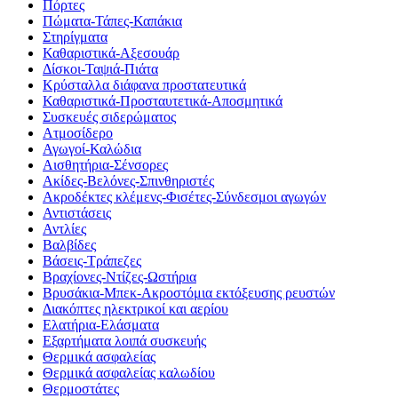
Πόρτες
Πώματα-Τάπες-Καπάκια
Στηρίγματα
Καθαριστικά-Αξεσουάρ
Δίσκοι-Ταψιά-Πιάτα
Κρύσταλλα διάφανα προστατευτικά
Καθαριστικά-Προσταυτετικά-Αποσμητικά
Συσκευές σιδερώματος
Ατμοσίδερο
Αγωγοί-Καλώδια
Αισθητήρια-Σένσορες
Ακίδες-Βελόνες-Σπινθηριστές
Ακροδέκτες κλέμενς-Φισέτες-Σύνδεσμοι αγωγών
Αντιστάσεις
Αντλίες
Βαλβίδες
Βάσεις-Τράπεζες
Βραχίονες-Ντίζες-Ωστήρια
Βρυσάκια-Μπεκ-Ακροστόμια εκτόξευσης ρευστών
Διακόπτες ηλεκτρικοί και αερίου
Ελατήρια-Ελάσματα
Εξαρτήματα λοιπά συσκευής
Θερμικά ασφαλείας
Θερμικά ασφαλείας καλωδίου
Θερμοστάτες