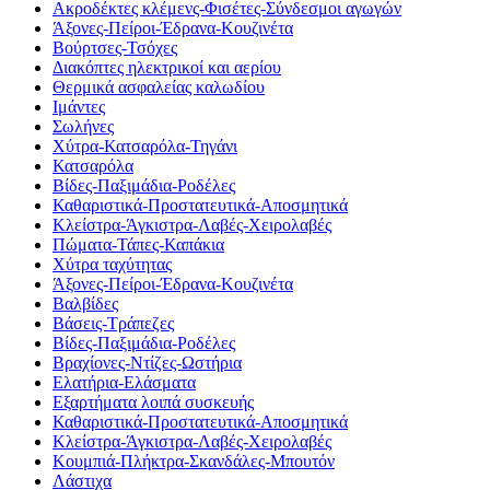
Ακροδέκτες κλέμενς-Φισέτες-Σύνδεσμοι αγωγών
Άξονες-Πείροι-Έδρανα-Κουζινέτα
Βούρτσες-Τσόχες
Διακόπτες ηλεκτρικοί και αερίου
Θερμικά ασφαλείας καλωδίου
Ιμάντες
Σωλήνες
Χύτρα-Κατσαρόλα-Τηγάνι
Κατσαρόλα
Βίδες-Παξιμάδια-Ροδέλες
Καθαριστικά-Προστατευτικά-Αποσμητικά
Κλείστρα-Άγκιστρα-Λαβές-Χειρολαβές
Πώματα-Τάπες-Καπάκια
Χύτρα ταχύτητας
Άξονες-Πείροι-Έδρανα-Κουζινέτα
Βαλβίδες
Βάσεις-Τράπεζες
Βίδες-Παξιμάδια-Ροδέλες
Βραχίονες-Ντίζες-Ωστήρια
Ελατήρια-Ελάσματα
Εξαρτήματα λοιπά συσκευής
Καθαριστικά-Προστατευτικά-Αποσμητικά
Κλείστρα-Άγκιστρα-Λαβές-Χειρολαβές
Κουμπιά-Πλήκτρα-Σκανδάλες-Μπουτόν
Λάστιχα