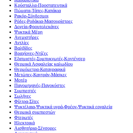
Κρύσταλλα-Προστατευτικά
Πώματα-Τάπες-Καπάκια
Ρακόρ-Σύνδεσμοι
Ρόδες-Ροδάκια-Μασουρίστρες
Δοχεία-Φρουτολεκάνες
Ψυκτικά Μέρη
Ανεμιστήρες
Αντλίες
Βαλβίδες
Βραχίονες-Ντίζες
Εξατμιστές-Συμπυκνωτές-Κοντένσερ
Θερμικά Ασφαλείας καλωδίου
Θερμόμετρα-Καταγραφικά
Μετώπες-Καντράν-Μάσκες
Μοτέρ
Παγομηχανές-Παγοκύστες
Συμπιεστές
Σωλήνες
Φίλτρα-Σίτες
Ψυκτέλαια-Ψυκτικά υγρά-Φρέον-Ψυκτικά εργαλεία
Θερμικά συμπιεστών
Φτερωτές
Ηλεκτρικά
Αισθητήρια-Σένσορες