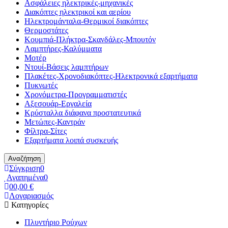
Ασφάλειες ηλεκτρικές-μηχανικές
Διακόπτες ηλεκτρικοί και αερίου
Ηλεκτρομάνταλα-Θερμικοί διακόπτες
Θερμοστάτες
Κουμπιά-Πλήκτρα-Σκανδάλες-Μπουτόν
Λαμπτήρες-Καλύμματα
Μοτέρ
Ντουί-Βάσεις λαμπτήρων
Πλακέτες-Χρονοδιακόπτες-Ηλεκτρονικά εξαρτήματα
Πυκνωτές
Χρονόμετρα-Προγραμματιστές
Αξεσουάρ-Εργαλεία
Κρύσταλλα διάφανα προστατευτικά
Μετώπες-Καντράν
Φίλτρα-Σίτες
Εξαρτήματα λοιπά συσκευής
Αναζήτηση
Σύγκριση
0
Αγαπημένα
0
0
0,00 €
Λογαριασμός
Κατηγορίες
Πλυντήριο Ρούχων