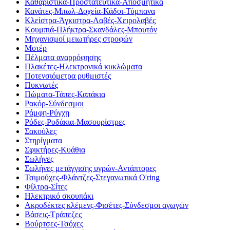
Καθαριστικά-Προστατευτικά-Αποσμητικά
Κανάτες-Μπωλ-Δοχεία-Κάδοι-Τύμπανα
Κλείστρα-Άγκιστρα-Λαβές-Χειρολαβές
Κουμπιά-Πλήκτρα-Σκανδάλες-Μπουτόν
Μηχανισμοί μειωτήρες στροφών
Μοτέρ
Πέλματα αναρρόφησης
Πλακέτες-Ηλεκτρονικά κυκλώματα
Ποτενσιόμετρα ρυθμιστές
Πυκνωτές
Πώματα-Τάπες-Καπάκια
Ρακόρ-Σύνδεσμοι
Ράμφη-Ρύγχη
Ρόδες-Ροδάκια-Μασουρίστρες
Σακούλες
Στηρίγματα
Σφικτήρες-Κυάθια
Σωλήνες
Σωλήνες μετάγγισης υγρών-Αντάπτορες
Τσιμούχες-Φλάντζες-Στεγανωτικά O'ring
Φίλτρα-Σίτες
Ηλεκτρικό σκουπάκι
Ακροδέκτες κλέμενς-Φισέτες-Σύνδεσμοι αγωγών
Βάσεις-Τράπεζες
Βούρτσες-Τσόχες