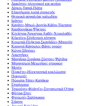
Διακόπτες ηλεκτρικοί και αερίου
Δίσκοι-Ταψιά-Πιάτα
Εξαρτήματα λοιπά συσκευής
Θερμικά ασφαλείας καλωδίου
Ιμάντες
Κανάτες-Μπωλ-Δοχεία-Κάδοι-Τύμπανα
Καρβουνάκια-Ψήκτρες
Κλείστρα-Άγκιστρα-Λαβές-Χειρολαβές
Κόμπλερ-Σύνδεσμοι κίνησης
Κουμπιά-Πλήκτρα-Σκανδάλες-Μπουτόν
Κρουνοί-Κάνουλες-Βάνες υγρών
Κώνοι-Σβούρες
Λαμπτήρες
Μαχαίρια-Ξυράφια-Ξύστρες-Ψαλίδια
Μηχανισμοί-Μειωτήρες στροφών
Μοτέρ
Πλακέτες-Ηλεκτρονικά κυκλώματα
Πυκνωτές
Πώματα-Τάπες-Καπάκια
Στηρίγματα
Τσιμούχες-Φλάντζες-Στεγανωτικά O'ring
Φίλτρα-Σίτες
Φτερωτές-Σαλίγκαροι
Στίφτης
Αγωγοί-Καλώδια