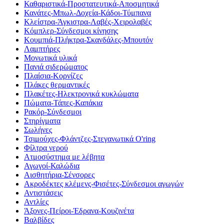
Καθαριστικά-Προστατευτικά-Αποσμητικά
Κανάτες-Μπωλ-Δοχεία-Κάδοι-Τύμπανα
Κλείστρα-Άγκιστρα-Λαβές-Χειρολαβές
Κόμπλερ-Σύνδεσμοι κίνησης
Κουμπιά-Πλήκτρα-Σκανδάλες-Μπουτόν
Λαμπτήρες
Μονωτικά υλικά
Πανιά σιδερώματος
Πλαίσια-Κορνίζες
Πλάκες θερμαντικές
Πλακέτες-Ηλεκτρονικά κυκλώματα
Πώματα-Τάπες-Καπάκια
Ρακόρ-Σύνδεσμοι
Στηρίγματα
Σωλήνες
Τσιμούχες-Φλάντζες-Στεγανωτικά O'ring
Φίλτρα νερού
Ατμοσύστημα με λέβητα
Αγωγοί-Καλώδια
Αισθητήρια-Σένσορες
Ακροδέκτες κλέμενς-Φισέτες-Σύνδεσμοι αγωγών
Αντιστάσεις
Αντλίες
Άξονες-Πείροι-Έδρανα-Κουζινέτα
Βαλβίδες