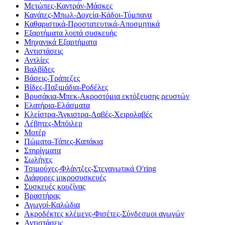
Μετώπες-Καντράν-Μάσκες
Κανάτες-Μπωλ-Δοχεία-Κάδοι-Τύμπανα
Καθαριστικά-Προστατευτικά-Αποσμητικά
Εξαρτήματα λοιπά συσκευής
Μηχανικά Εξαρτήματα
Αντιστάσεις
Αντλίες
Βαλβίδες
Βάσεις-Τράπεζες
Βίδες-Παξιμάδια-Ροδέλες
Βρυσάκια-Μπεκ-Ακροστόμια εκτόξευσης ρευστών
Ελατήρια-Ελάσματα
Κλείστρα-Άγκιστρα-Λαβές-Χειρολαβές
Λέβητες-Μπόιλερ
Μοτέρ
Πώματα-Τάπες-Καπάκια
Στηρίγματα
Σωλήνες
Τσιμούχες-Φλάντζες-Στεγανωτικά O'ring
Διάφορες μικροσυσκευές
Συσκευές κουζίνας
Βραστήρας
Αγωγοί-Καλώδια
Ακροδέκτες κλέμενς-Φισέτες-Σύνδεσμοι αγωγών
Αντιστάσεις