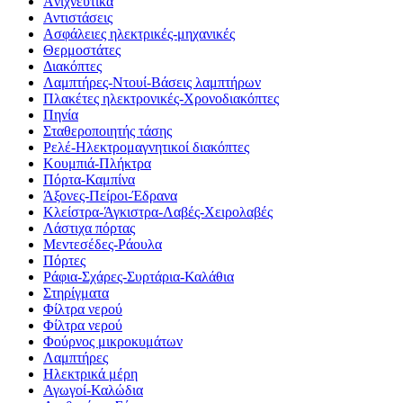
Aνιχνευτικά
Αντιστάσεις
Ασφάλειες ηλεκτρικές-μηχανικές
Θερμοστάτες
Διακόπτες
Λαμπτήρες-Ντουί-Βάσεις λαμπτήρων
Πλακέτες ηλεκτρονικές-Χρονοδιακόπτες
Πηνία
Σταθεροποιητής τάσης
Ρελέ-Ηλεκτρομαγνητικοί διακόπτες
Κουμπιά-Πλήκτρα
Πόρτα-Καμπίνα
Άξονες-Πείροι-Έδρανα
Κλείστρα-Άγκιστρα-Λαβές-Χειρολαβές
Λάστιχα πόρτας
Μεντεσέδες-Ράουλα
Πόρτες
Ράφια-Σχάρες-Συρτάρια-Καλάθια
Στηρίγματα
Φίλτρα νερού
Φίλτρα νερού
Φούρνος μικροκυμάτων
Λαμπτήρες
Ηλεκτρικά μέρη
Αγωγοί-Καλώδια