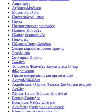
Λαμπτήρες
Λέβητες-Μπόιλερ
Μονωτικά υλικά
Πανιά σιδερώματος
Πηνία
Πιεσοστάτες-Αεροπαγίδες
Πλαίσια-Κορνίζες
Πλάκες θερμαντικές
Πυκνωτές
Πώματα-Τάπες-Καπάκια
Σίδερο κομπλέ ατμοσυστήματος
Στηρίγματα
Σφικτήρες-Κυάθια
Σωλήνες
Τσιμούχες-Φλάντζες-Στεγανωτικά O'ring
Φίλτρα νερού
Πρέσα σιδερώματος και πρέσα ατμού
Αγωγοί-Καλώδια
Ακροδέκτες κλέμενς-Φισέτες-Σύνδεσμοι αγωγών
Αντλίες
Άξονες-Πείροι-Έδρανα-Κουζινέτα
Βάσεις-Τράπεζες
Βραχίονες-Ντίζες-Ωστήρια
Διακόπτες ηλεκτρικοί και αερίου
Εξαρτήματα λοιπά συσκευής