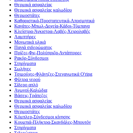
Θερμικά ασφαλείας
Θερμικά ασφαλείας καλωδίου
Θερμοστάτες
Καθαριστικά-Προστατευτικά-Αποσμητικά
Κανάτες-Μπωλ-Δοχεία-Κάδοι-Τύμπανα
Κλείστρα-Άγκιστρα-Λαβές-Χειρολαβές
Λαμπτήρες
Μονωτικά υλικά
Πανιά σιδερώματος
Πρίζες-Φις-Πολύπριζα-Αντάπτορες
Ρακόρ-Σύνδεσμοι
Στηρίγματα
Σωλήνες
Τσιμούχες-Φλάντζες-Στεγανωτικά O'ring
Φίλτρα νερού
Σίδερο απλό
Αγωγοί-Καλώδια
Βάσεις-Τράπεζες
Θερμικά ασφαλείας
Θερμικά ασφαλείας καλωδίου
Θερμοστάτες
Κόμπλερ-Σύνδεσμοι κίνησης
Κουμπιά-Πλήκτρα-Σκανδάλες-Μπουτόν
Στηρίγματα
Σιδερώστρα