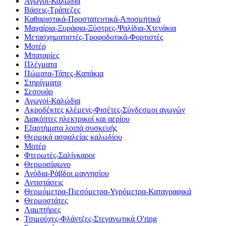
Αγωγοί-Καλώδια
Βάσεις-Τράπεζες
Καθαριστικά-Προστατευτικά-Αποσμητικά
Μαχαίρια-Ξυράφια-Ξύστρες-Ψαλίδια-Χτενάκια
Μετασχηματιστές-Τροφοδοτικά-Φορτιστές
Μοτέρ
Μπαταρίες
Πλέγματα
Πώματα-Τάπες-Καπάκια
Στηρίγματα
Σεσουάρ
Αγωγοί-Καλώδια
Ακροδέκτες κλέμενς-Φισέτες-Σύνδεσμοι αγωγών
Διακόπτες ηλεκτρικοί και αερίου
Εξαρτήματα λοιπά συσκευής
Θερμικά ασφαλείας καλωδίου
Μοτέρ
Φτερωτές-Σαλίγκαροι
Θερμοσίφωνο
Ανόδια-Ράβδοι μαγνησίου
Αντιστάσεις
Θερμόμετρα-Πιεσόμετρα-Υγρόμετρα-Καταγραφικά
Θερμοστάτες
Λαμπτήρες
Τσιμούχες-Φλάντζες-Στεγανωτικά O'ring