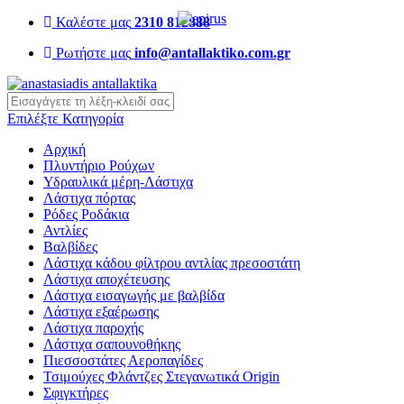
Καλέστε μας
2310 812888
Ρωτήστε μας
info@antallaktiko.com.gr
query
Επιλέξτε Κατηγορία
Αρχική
Πλυντήριο Ρούχων
Υδραυλικά μέρη-Λάστιχα
Λάστιχα πόρτας
Ρόδες Ροδάκια
Αντλίες
Βαλβίδες
Λάστιχα κάδου φίλτρου αντλίας πρεσοστάτη
Λάστιχα αποχέτευσης
Λάστιχα εισαγωγής με βαλβίδα
Λάστιχα εξαέρωσης
Λάστιχα παροχής
Λάστιχα σαπουνοθήκης
Πιεσσοστάτες Αεροπαγίδες
Τσιμούχες Φλάντζες Στεγανωτικά Origin
Σφιγκτήρες