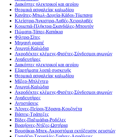
Διακόπτες ηλεκτρικοί και αερίου
Θερμικά ασφαλείας καλωδίου
Κανάτες-Μπωλ-Δοχεία-Κάδοι-Τύμπανα
Κλείστρα-Άγκιστρα-Λαβές-Χειρολαβές
Κουμπιά-Πλήκτρα-Σκανδάλες-Μπουτόν
Πώματα-Τάπες-Καπάκια
Φίλτρα-Σίτες
Μηχανή φραπέ
Αγωγοί-Καλώδια
Ακροδέκτες κλέμενς-Φισέτες-Σύνδεσμοι αγωγών
Αναδευτήρες
Διακόπτες ηλεκτρικοί και αερίου
Εξαρτήματα λοιπά συσκευής
Θερμικά ασφαλείας καλωδίου
Μίξερ-Μπλέντερ
Αγωγοί-Καλώδια
Ακροδέκτες κλέμενς-Φισέτες-Σύνδεσμοι αγωγών
Αναδευτήρες
Αντιστάσεις
Άξονες-Πείροι-Έδρανα-Κουζινέτα
Βάσεις-Τράπεζες
Βίδες-Παξιμάδια-Ροδέλες
Βραχίονες-Ντίζες-Ωστήρια
Βρυσάκια-Μπεκ-Ακροστόμια εκτόξευσης ρευστών
Γρανάζια-Τροχαλίες-Σφήνες-Ασφάλειες