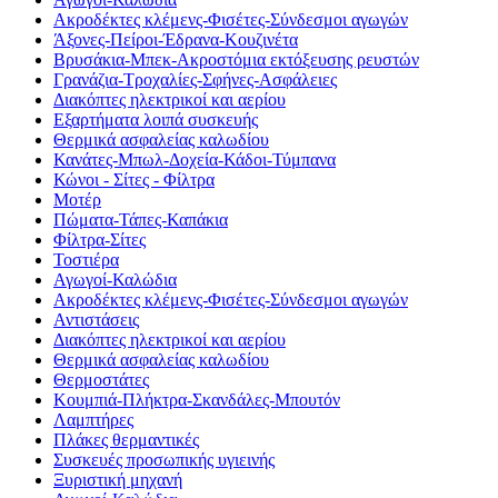
Ακροδέκτες κλέμενς-Φισέτες-Σύνδεσμοι αγωγών
Άξονες-Πείροι-Έδρανα-Κουζινέτα
Βρυσάκια-Μπεκ-Ακροστόμια εκτόξευσης ρευστών
Γρανάζια-Τροχαλίες-Σφήνες-Ασφάλειες
Διακόπτες ηλεκτρικοί και αερίου
Εξαρτήματα λοιπά συσκευής
Θερμικά ασφαλείας καλωδίου
Κανάτες-Μπωλ-Δοχεία-Κάδοι-Τύμπανα
Κώνοι - Σίτες - Φίλτρα
Μοτέρ
Πώματα-Τάπες-Καπάκια
Φίλτρα-Σίτες
Τοστιέρα
Αγωγοί-Καλώδια
Ακροδέκτες κλέμενς-Φισέτες-Σύνδεσμοι αγωγών
Αντιστάσεις
Διακόπτες ηλεκτρικοί και αερίου
Θερμικά ασφαλείας καλωδίου
Θερμοστάτες
Κουμπιά-Πλήκτρα-Σκανδάλες-Μπουτόν
Λαμπτήρες
Πλάκες θερμαντικές
Συσκευές προσωπικής υγιεινής
Ξυριστική μηχανή