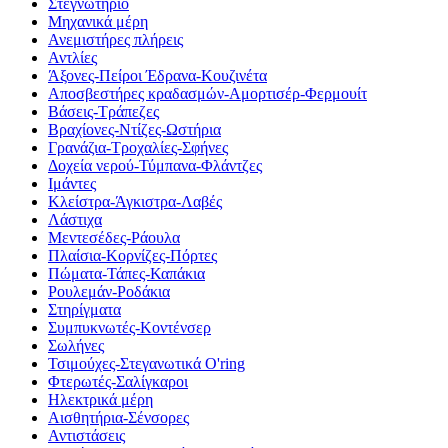
Στεγνωτήριο
Μηχανικά μέρη
Ανεμιστήρες πλήρεις
Αντλίες
Άξονες-Πείροι Έδρανα-Κουζινέτα
Αποσβεστήρες κραδασμών-Αμορτισέρ-Φερμουίτ
Βάσεις-Τράπεζες
Βραχίονες-Ντίζες-Ωστήρια
Γρανάζια-Τροχαλίες-Σφήνες
Δοχεία νερού-Τύμπανα-Φλάντζες
Ιμάντες
Κλείστρα-Άγκιστρα-Λαβές
Λάστιχα
Μεντεσέδες-Ράουλα
Πλαίσια-Κορνίζες-Πόρτες
Πώματα-Τάπες-Καπάκια
Ρουλεμάν-Ροδάκια
Στηρίγματα
Συμπυκνωτές-Κοντένσερ
Σωλήνες
Τσιμούχες-Στεγανωτικά O'ring
Φτερωτές-Σαλίγκαροι
Ηλεκτρικά μέρη
Αισθητήρια-Σένσορες
Αντιστάσεις