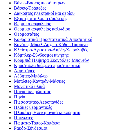
Βάνες-Βάσεις πιεσόμετρων
Βάσεις-Τράπεζες
Διακόπτες ηλεκτρικοί και αερίου
Εξαρτήματα λοιπά συσκευής
Θερμικά ασφαλείας
Θερμικά ασφαλείας καλωδίου
Θερμοστάτες
Καθαριστικά-Προστατευτικά-Αποσμητικά
Κανάτες-Μπωλ-Δοχεία-Κάδοι-Τύμπανα
Κλείστρα-Άγκιστρα-Λαβές-Χειρολαβές
Κόμπλερ-Σύνδεσμοι κίνησης
Κουμπιά-Πλήκτρα-Σκανδάλες-Μπουτόν
Κρύσταλλα διάφανα προστατευτικά
Λαμπτήρες
Λέβητες-Μπόιλερ
Μετώπες-Καντράν-Μάσκες
Μονωτικά υλικά
Πανιά σιδερώματος
Πηνία
Πιεσοστάτες-Αεροπαγίδες
Πλάκες θερμαντικές
Πλακέτες-Ηλεκτρονικά κυκλώματα
Πυκνωτές
Πώματα-Τάπες-Καπάκια
Ρακόρ-Σύνδεσμοι