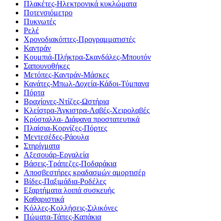
Πλακέτες-Ηλεκτρονικά κυκλώματα
Ποτενσιόμετρο
Πυκνωτές
Ρελέ
Χρονοδιακόπτες-Προγραμματιστές
Καντράν
Κουμπιά-Πλήκτρα-Σκανδάλες-Μπουτόν
Σαπουνοθήκες
Μετόπες-Καντράν-Μάσκες
Κανάτες-Μπωλ-Δοχεία-Κάδοι-Τύμπανα
Πόρτα
Βραχίονες-Ντίζες-Ωστήρια
Κλείστρα-Άγκιστρα-Λαβές-Χειρολαβές
Κρύσταλλα- Διάφανα προστατευτικά
Πλαίσια-Κορνίζες-Πόρτες
Μεντεσέδες-Ράουλα
Στηρίγματα
Αξεσουάρ-Εργαλεία
Βάσεις-Τράπεζες-Ποδαράκια
Αποσβεστήρες κραδασμών αμορτισέρ
Βίδες-Παξιμάδια-Ροδέλες
Εξαρτήματα λοιπά συσκευής
Καθαριστικά
Κόλλες-Κολλήσεις-Σιλικόνες
Πώματα-Τάπες-Καπάκια