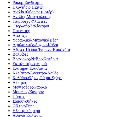
Ρακόρ-Σύνδεσμοι
Πλυντήριο Πιάτων
Αντλία πλύσεως (μοτέρ)
Αντλίες-Μοτέρ πλύσης
Τσιμούχες-Φλάντζες
Φτερωτές-Σαλίγκαροι
Πυκνωτές
Λάστιχα
Υδραυλικά-Mηχανικά μέρη
Αφαλατωτές-Δοχεία-Κάδοι
Άξονες-Πείροι-Έδρανα-Κουζινέτα
Βαλβίδες
Βραχίονες-Ντίζες-Ωστήρια
Εκτοξευτήρες νερού
Ελατήρια-Ελάσματα
Κλείστρα-Άγκιστρα-Λαβές
Καλάθια-Θήκες-Ράφια-Σχάρες
Λέβητες
Μεντεσέδες-Ράουλα
Μετώπες-Καντράν
Πόρτες
Σαπουνοθήκες
Φίλτρα-Σίτες
Ηλεκτρικά μέρη
Αγωγοί-Καλώδια