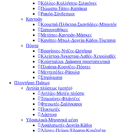
Κόλλες-Κολλήσεις-Σιλικόνες
Πώματα-Τάπες-Καπάκια
Ρακόρ-Σύνδεσμοι
Καντράν
Κουμπιά-Πλήκτρα-Σκανδάλες-Μπουτόν
Σαπουνοθήκες
Μετόπες-Καντράν-Μάσκες
Κανάτες-Μπωλ-Δοχεία-Κάδοι-Τύμπανα
Πόρτα
Βραχίονες-Ντίζες-Ωστήρια
Κλείστρα-Άγκιστρα-Λαβές-Χειρολαβές
Κρύσταλλα- Διάφανα προστατευτικά
Πλαίσια-Κορνίζες-Πόρτες
Μεντεσέδες-Ράουλα
Στηρίγματα
Πλυντήριο Πιάτων
Αντλία πλύσεως (μοτέρ)
Αντλίες-Μοτέρ πλύσης
Τσιμούχες-Φλάντζες
Φτερωτές-Σαλίγκαροι
Πυκνωτές
Λάστιχα
Υδραυλικά-Mηχανικά μέρη
Αφαλατωτές-Δοχεία-Κάδοι
Άξονες-Πείροι-Έδρανα-Κουζινέτα