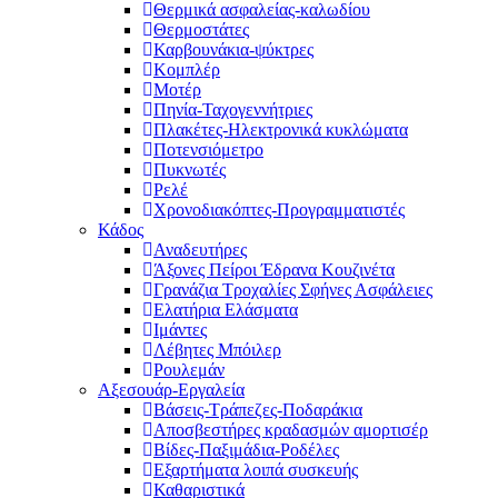
Θερμικά ασφαλείας-καλωδίου
Θερμοστάτες
Καρβουνάκια-ψύκτρες
Κομπλέρ
Μοτέρ
Πηνία-Ταχογεννήτριες
Πλακέτες-Ηλεκτρονικά κυκλώματα
Ποτενσιόμετρο
Πυκνωτές
Ρελέ
Χρονοδιακόπτες-Προγραμματιστές
Κάδος
Αναδευτήρες
Άξονες Πείροι Έδρανα Κουζινέτα
Γρανάζια Τροχαλίες Σφήνες Ασφάλειες
Ελατήρια Ελάσματα
Ιμάντες
Λέβητες Μπόιλερ
Ρουλεμάν
Αξεσουάρ-Εργαλεία
Βάσεις-Τράπεζες-Ποδαράκια
Αποσβεστήρες κραδασμών αμορτισέρ
Βίδες-Παξιμάδια-Ροδέλες
Εξαρτήματα λοιπά συσκευής
Καθαριστικά