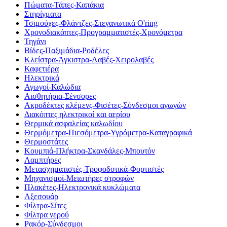
Πώματα-Τάπες-Καπάκια
Στηρίγματα
Τσιμούχες-Φλάντζες-Στεγανωτικά O'ring
Χρονοδιακόπτες-Προγραμματιστές-Χρονόμετρα
Τηγάνι
Βίδες-Παξιμάδια-Ροδέλες
Κλείστρα-Άγκιστρα-Λαβές-Χειρολαβές
Καφετιέρα
Ηλεκτρικά
Αγωγοί-Καλώδια
Αισθητήρια-Σένσορες
Ακροδέκτες κλέμενς-Φισέτες-Σύνδεσμοι αγωγών
Διακόπτες ηλεκτρικοί και αερίου
Θερμικά ασφαλείας καλωδίου
Θερμόμετρα-Πιεσόμετρα-Υγρόμετρα-Καταγραφικά
Θερμοστάτες
Κουμπιά-Πλήκτρα-Σκανδάλες-Μπουτόν
Λαμπτήρες
Μετασχηματιστές-Τροφοδοτικά-Φορτιστές
Μηχανισμοί-Μειωτήρες στροφών
Πλακέτες-Ηλεκτρονικά κυκλώματα
Αξεσουάρ
Φίλτρα-Σίτες
Φίλτρα νερού
Ρακόρ-Σύνδεσμοι