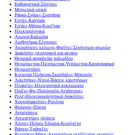
Καθαριστικά-Ξύστρες
Μονωτικά υλικά
Ράφια-Σχάρες-Συρτάρια
Εστίες-Καντράν
Εστίες-Μάτια-Κουζίνας
Ηλεκτρολογικά
Αγωγοί-Καλώδια
Αισθητήρια-Σένσορες
Ακροδέκτες κλέμενς-Φισέτες-Σύνδεσμοι αγωγών
Διακόπτες ηλεκτρικοί και αερίου
Θερμικά ασφαλείας καλωδίου
Θερμόμετρα-Πιεσόμετρα-Υγρόμετρα-Καταγραφικά
Θερμοστάτες
Κουμπιά-Πλήκτρα-Σκανδάλες-Μπουτόν
Λαμπτήρες-Ντουί-Βάσεις λαμπτήρων
Πλακέτες-Ηλεκτρονικά κυκλώματα
Πρίζες-Φις-Πολύπριζα-Αντάπτορες
Ρελέ-Ηλεκτρομαγνητικοί διακόπτες
Χρονοδιακόπτες-Ρολόγια
Φούρνος-Πόρτα
Αντιστάσεις
Ανεμιστήρες πλήρεις
Άξονες-Πείροι-Έδρανα-Κουζινέτα
Βάσεις-Τράπεζες
Βρυσάκια-Μπεκ-Ακροστόμια εκτόξευσης ρευστών