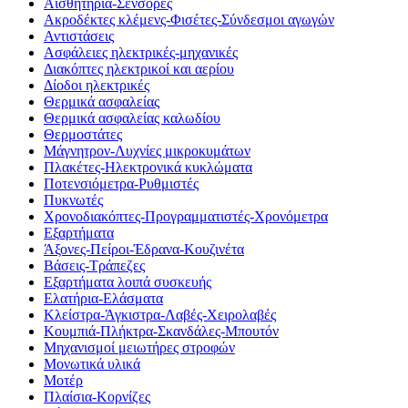
Αισθητήρια-Σένσορες
Ακροδέκτες κλέμενς-Φισέτες-Σύνδεσμοι αγωγών
Αντιστάσεις
Ασφάλειες ηλεκτρικές-μηχανικές
Διακόπτες ηλεκτρικοί και αερίου
Δίοδοι ηλεκτρικές
Θερμικά ασφαλείας
Θερμικά ασφαλείας καλωδίου
Θερμοστάτες
Μάγνητρον-Λυχνίες μικροκυμάτων
Πλακέτες-Ηλεκτρονικά κυκλώματα
Ποτενσιόμετρα-Ρυθμιστές
Πυκνωτές
Χρονοδιακόπτες-Προγραμματιστές-Χρονόμετρα
Εξαρτήματα
Άξονες-Πείροι-Έδρανα-Κουζινέτα
Βάσεις-Τράπεζες
Εξαρτήματα λοιπά συσκευής
Ελατήρια-Ελάσματα
Κλείστρα-Άγκιστρα-Λαβές-Χειρολαβές
Κουμπιά-Πλήκτρα-Σκανδάλες-Μπουτόν
Μηχανισμοί μειωτήρες στροφών
Μονωτικά υλικά
Μοτέρ
Πλαίσια-Κορνίζες