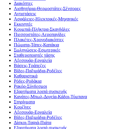
Διακόπτες
Αισθητήρια-Θερμοστάτες-Σένσορες
Αντιστάσεις
Ασφάλειες-Ηλεκτρικές-Μηχανικές
Εκκινητές
Κουμπιά-Πλήκτρα-Σκανδάλες
Πιεσσοστάτες-Αεροπαγίδες
Πλακέτες-Χρονοδιακόπτες
Πώματα-Τάπες-Καπάκια
Σωληνώσεις-Εσωτερικές
Σταθεροποιητές τάσης
Αξεσουάρ-Εργαλεία
Βάσεις-Τράπεζες
Βίδες-Παξιμάδια-Ροδέλες
Καθαριστικά
Ρόδες-Ροδάκια
Ρακόρ-Σύνδεσμοι
Εξαρτήματα λοιπά συσκευής
Κανάτες-Μπωλ-Δοχεία-Κάδοι-Τύμπανα
Στηρίγματα
Κουζίνες
Αξεσουάρ-Εργαλεία
Βίδες-Παξιμάδια-Ροδέλες
Δίσκοι-Ταψιά-Πιάτα
Εξαρτήματα λοιπά συσκευής