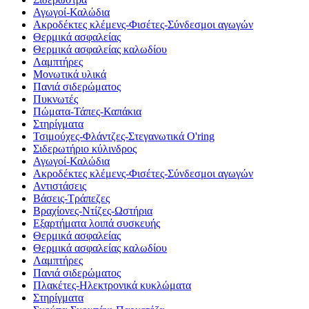
Αγωγοί-Καλώδια
Ακροδέκτες κλέμενς-Φισέτες-Σύνδεσμοι αγωγών
Θερμικά ασφαλείας
Θερμικά ασφαλείας καλωδίου
Λαμπτήρες
Μονωτικά υλικά
Πανιά σιδερώματος
Πυκνωτές
Πώματα-Τάπες-Καπάκια
Στηρίγματα
Τσιμούχες-Φλάντζες-Στεγανωτικά O'ring
Σιδερωτήριο κύλινδρος
Αγωγοί-Καλώδια
Ακροδέκτες κλέμενς-Φισέτες-Σύνδεσμοι αγωγών
Αντιστάσεις
Βάσεις-Τράπεζες
Βραχίονες-Ντίζες-Ωστήρια
Εξαρτήματα λοιπά συσκευής
Θερμικά ασφαλείας
Θερμικά ασφαλείας καλωδίου
Λαμπτήρες
Πανιά σιδερώματος
Πλακέτες-Ηλεκτρονικά κυκλώματα
Στηρίγματα