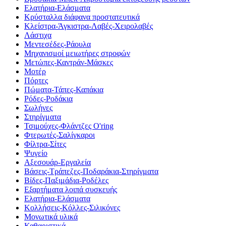
Ελατήρια-Ελάσματα
Κρύσταλλα διάφανα προστατευτικά
Κλείστρα-Άγκιστρα-Λαβές-Χειρολαβές
Λάστιχα
Μεντεσέδες-Ράουλα
Μηχανισμοί μειωτήρες στροφών
Μετώπες-Καντράν-Μάσκες
Μοτέρ
Πόρτες
Πώματα-Τάπες-Καπάκια
Ρόδες-Ροδάκια
Σωλήνες
Στηρίγματα
Τσιμούχες-Φλάντζες O'ring
Φτερωτές-Σαλίγκαροι
Φίλτρα-Σίτες
Ψυγείο
Αξεσουάρ-Εργαλεία
Βάσεις-Τράπεζες-Ποδαράκια-Στηρίγματα
Βίδες-Παξιμάδια-Ροδέλες
Εξαρτήματα λοιπά συσκευής
Ελατήρια-Ελάσματα
Κολλήσεις-Κόλλες-Σιλικόνες
Μονωτικά υλικά
Καθαριστικά