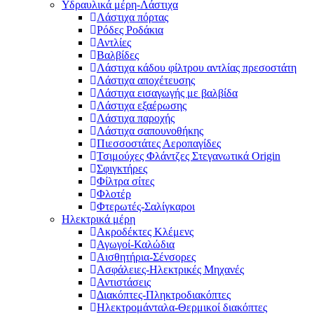
Υδραυλικά μέρη-Λάστιχα
Λάστιχα πόρτας
Ρόδες Ροδάκια
Αντλίες
Βαλβίδες
Λάστιχα κάδου φίλτρου αντλίας πρεσοστάτη
Λάστιχα αποχέτευσης
Λάστιχα εισαγωγής με βαλβίδα
Λάστιχα εξαέρωσης
Λάστιχα παροχής
Λάστιχα σαπουνοθήκης
Πιεσσοστάτες Αεροπαγίδες
Τσιμούχες Φλάντζες Στεγανωτικά Origin
Σφιγκτήρες
Φίλτρα σίτες
Φλοτέρ
Φτερωτές-Σαλίγκαροι
Ηλεκτρικά μέρη
Ακροδέκτες Κλέμενς
Αγωγοί-Καλώδια
Αισθητήρια-Σένσορες
Ασφάλειες-Ηλεκτρικές Μηχανές
Αντιστάσεις
Διακόπτες-Πληκτροδιακόπτες
Ηλεκτρομάνταλα-Θερμικοί διακόπτες