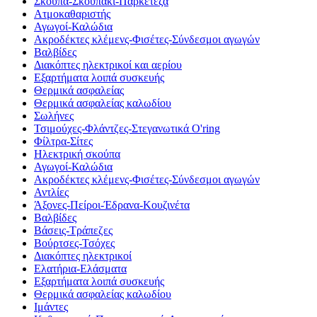
Σκούπα-Σκουπάκι-Παρκετέζα
Ατμοκαθαριστής
Αγωγοί-Καλώδια
Ακροδέκτες κλέμενς-Φισέτες-Σύνδεσμοι αγωγών
Βαλβίδες
Διακόπτες ηλεκτρικοί και αερίου
Εξαρτήματα λοιπά συσκευής
Θερμικά ασφαλείας
Θερμικά ασφαλείας καλωδίου
Σωλήνες
Τσιμούχες-Φλάντζες-Στεγανωτικά O'ring
Φίλτρα-Σίτες
Ηλεκτρική σκούπα
Αγωγοί-Καλώδια
Ακροδέκτες κλέμενς-Φισέτες-Σύνδεσμοι αγωγών
Αντλίες
Άξονες-Πείροι-Έδρανα-Κουζινέτα
Βαλβίδες
Βάσεις-Τράπεζες
Βούρτσες-Τσόχες
Διακόπτες ηλεκτρικοί
Ελατήρια-Ελάσματα
Εξαρτήματα λοιπά συσκευής
Θερμικά ασφαλείας καλωδίου
Ιμάντες