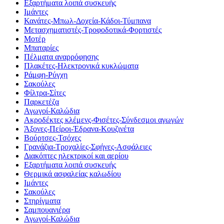
Εξαρτήματα λοιπά συσκευής
Ιμάντες
Κανάτες-Μπωλ-Δοχεία-Κάδοι-Τύμπανα
Μετασχηματιστές-Τροφοδοτικά-Φορτιστές
Μοτέρ
Μπαταρίες
Πέλματα αναρρόφησης
Πλακέτες-Ηλεκτρονικά κυκλώματα
Ράμφη-Ρύγχη
Σακούλες
Φίλτρα-Σίτες
Παρκετέζα
Αγωγοί-Καλώδια
Ακροδέκτες κλέμενς-Φισέτες-Σύνδεσμοι αγωγών
Άξονες-Πείροι-Έδρανα-Κουζινέτα
Βούρτσες-Τσόχες
Γρανάζια-Τροχαλίες-Σφήνες-Ασφάλειες
Διακόπτες ηλεκτρικοί και αερίου
Εξαρτήματα λοιπά συσκευής
Θερμικά ασφαλείας καλωδίου
Ιμάντες
Σακούλες
Στηρίγματα
Σαμπουανιέρα
Αγωγοί-Καλώδια