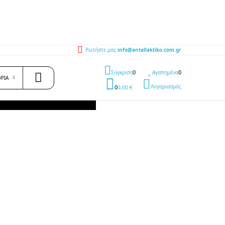
Ρωτήστε μας
info@antallaktiko.com.gr
query
0
0
Σύγκριση
Αγαπημένα
ΟΡΊΑ
Λογαριασμός
0
0,00 €