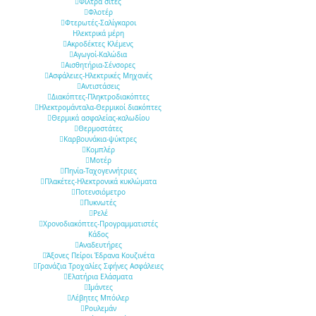
Φίλτρα σίτες
Φλοτέρ
Φτερωτές-Σαλίγκαροι
Ηλεκτρικά μέρη
Ακροδέκτες Κλέμενς
Αγωγοί-Καλώδια
Αισθητήρια-Σένσορες
Ασφάλειες-Ηλεκτρικές Μηχανές
Αντιστάσεις
Διακόπτες-Πληκτροδιακόπτες
Ηλεκτρομάνταλα-Θερμικοί διακόπτες
Θερμικά ασφαλείας-καλωδίου
Θερμοστάτες
Καρβουνάκια-ψύκτρες
Κομπλέρ
Μοτέρ
Πηνία-Ταχογεννήτριες
Πλακέτες-Ηλεκτρονικά κυκλώματα
Ποτενσιόμετρο
Πυκνωτές
Ρελέ
Χρονοδιακόπτες-Προγραμματιστές
Κάδος
Αναδευτήρες
Άξονες Πείροι Έδρανα Κουζινέτα
Γρανάζια Τροχαλίες Σφήνες Ασφάλειες
Ελατήρια Ελάσματα
Ιμάντες
Λέβητες Μπόιλερ
Ρουλεμάν