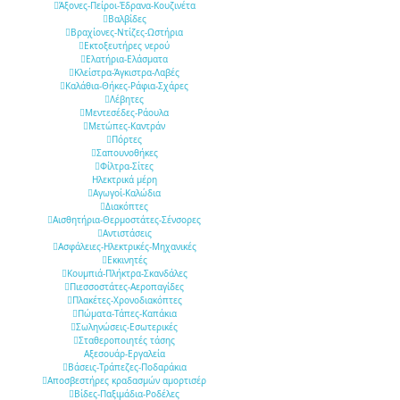
Άξονες-Πείροι-Έδρανα-Κουζινέτα
Βαλβίδες
Βραχίονες-Ντίζες-Ωστήρια
Εκτοξευτήρες νερού
Ελατήρια-Ελάσματα
Κλείστρα-Άγκιστρα-Λαβές
Καλάθια-Θήκες-Ράφια-Σχάρες
Λέβητες
Μεντεσέδες-Ράουλα
Μετώπες-Καντράν
Πόρτες
Σαπουνοθήκες
Φίλτρα-Σίτες
Ηλεκτρικά μέρη
Αγωγοί-Καλώδια
Διακόπτες
Αισθητήρια-Θερμοστάτες-Σένσορες
Αντιστάσεις
Ασφάλειες-Ηλεκτρικές-Μηχανικές
Εκκινητές
Κουμπιά-Πλήκτρα-Σκανδάλες
Πιεσσοστάτες-Αεροπαγίδες
Πλακέτες-Χρονοδιακόπτες
Πώματα-Τάπες-Καπάκια
Σωληνώσεις-Εσωτερικές
Σταθεροποιητές τάσης
Αξεσουάρ-Εργαλεία
Βάσεις-Τράπεζες-Ποδαράκια
Αποσβεστήρες κραδασμών αμορτισέρ
Βίδες-Παξιμάδια-Ροδέλες