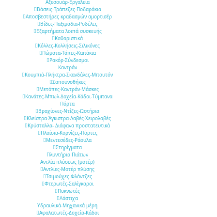
Αξεσουάρ-Εργαλεία
Βάσεις-Τράπεζες-Ποδαράκια
Αποσβεστήρες κραδασμών αμορτισέρ
Βίδες-Παξιμάδια-Ροδέλες
Εξαρτήματα λοιπά συσκευής
Καθαριστικά
Κόλλες-Κολλήσεις-Σιλικόνες
Πώματα-Τάπες-Καπάκια
Ρακόρ-Σύνδεσμοι
Καντράν
Κουμπιά-Πλήκτρα-Σκανδάλες-Μπουτόν
Σαπουνοθήκες
Μετόπες-Καντράν-Μάσκες
Κανάτες-Μπωλ-Δοχεία-Κάδοι-Τύμπανα
Πόρτα
Βραχίονες-Ντίζες-Ωστήρια
Κλείστρα-Άγκιστρα-Λαβές-Χειρολαβές
Κρύσταλλα- Διάφανα προστατευτικά
Πλαίσια-Κορνίζες-Πόρτες
Μεντεσέδες-Ράουλα
Στηρίγματα
Πλυντήριο Πιάτων
Αντλία πλύσεως (μοτέρ)
Αντλίες-Μοτέρ πλύσης
Τσιμούχες-Φλάντζες
Φτερωτές-Σαλίγκαροι
Πυκνωτές
Λάστιχα
Υδραυλικά-Mηχανικά μέρη
Αφαλατωτές-Δοχεία-Κάδοι