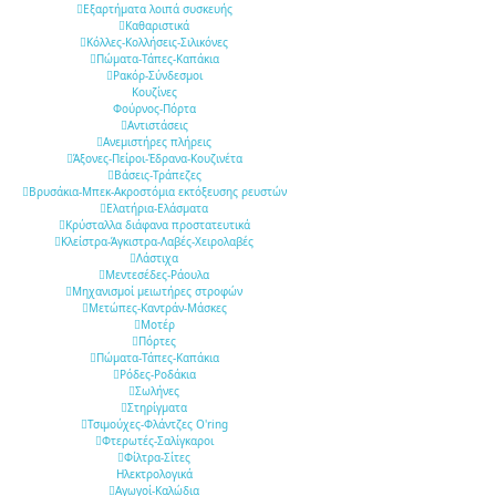
Εξαρτήματα λοιπά συσκευής
Καθαριστικά
Κόλλες-Κολλήσεις-Σιλικόνες
Πώματα-Τάπες-Καπάκια
Ρακόρ-Σύνδεσμοι
Κουζίνες
Φούρνος-Πόρτα
Αντιστάσεις
Ανεμιστήρες πλήρεις
Άξονες-Πείροι-Έδρανα-Κουζινέτα
Βάσεις-Τράπεζες
Βρυσάκια-Μπεκ-Ακροστόμια εκτόξευσης ρευστών
Ελατήρια-Ελάσματα
Κρύσταλλα διάφανα προστατευτικά
Κλείστρα-Άγκιστρα-Λαβές-Χειρολαβές
Λάστιχα
Μεντεσέδες-Ράουλα
Μηχανισμοί μειωτήρες στροφών
Μετώπες-Καντράν-Μάσκες
Μοτέρ
Πόρτες
Πώματα-Τάπες-Καπάκια
Ρόδες-Ροδάκια
Σωλήνες
Στηρίγματα
Τσιμούχες-Φλάντζες O'ring
Φτερωτές-Σαλίγκαροι
Φίλτρα-Σίτες
Ηλεκτρολογικά
Αγωγοί-Καλώδια