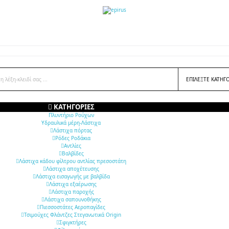
ΕΠΙΛΈΞΤΕ ΚΑΤΗΓ
ΚΑΤΗΓΟΡΊΕΣ
Πλυντήριο Ρούχων
Υδραυλικά μέρη-Λάστιχα
Λάστιχα πόρτας
Ρόδες Ροδάκια
Αντλίες
Βαλβίδες
Λάστιχα κάδου φίλτρου αντλίας πρεσοστάτη
Λάστιχα αποχέτευσης
Λάστιχα εισαγωγής με βαλβίδα
Λάστιχα εξαέρωσης
Λάστιχα παροχής
Λάστιχα σαπουνοθήκης
Πιεσσοστάτες Αεροπαγίδες
Τσιμούχες Φλάντζες Στεγανωτικά Origin
Σφιγκτήρες