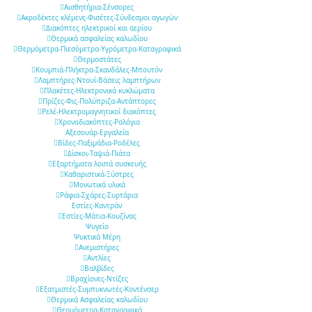
Αισθητήρια-Σένσορες
Ακροδέκτες κλέμενς-Φισέτες-Σύνδεσμοι αγωγών
Διακόπτες ηλεκτρικοί και αερίου
Θερμικά ασφαλείας καλωδίου
Θερμόμετρα-Πιεσόμετρα-Υγρόμετρα-Καταγραφικά
Θερμοστάτες
Κουμπιά-Πλήκτρα-Σκανδάλες-Μπουτόν
Λαμπτήρες-Ντουί-Βάσεις λαμπτήρων
Πλακέτες-Ηλεκτρονικά κυκλώματα
Πρίζες-Φις-Πολύπριζα-Αντάπτορες
Ρελέ-Ηλεκτρομαγνητικοί διακόπτες
Χρονοδιακόπτες-Ρολόγια
Αξεσουάρ-Εργαλεία
Βίδες-Παξιμάδια-Ροδέλες
Δίσκοι-Ταψιά-Πιάτα
Εξαρτήματα λοιπά συσκευής
Καθαριστικά-Ξύστρες
Μονωτικά υλικά
Ράφια-Σχάρες-Συρτάρια
Εστίες-Καντράν
Εστίες-Μάτια-Κουζίνας
Ψυγείο
Ψυκτικά Μέρη
Ανεμιστήρες
Αντλίες
Βαλβίδες
Βραχίονες-Ντίζες
Εξατμιστές-Συμπυκνωτές-Κοντένσερ
Θερμικά Ασφαλείας καλωδίου
Θερμόμετρα-Καταγραφικά