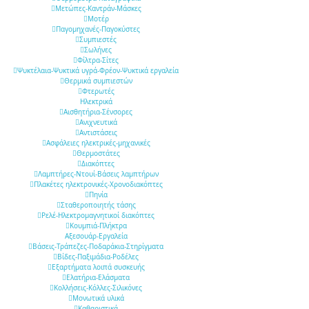
Μετώπες-Καντράν-Μάσκες
Μοτέρ
Παγομηχανές-Παγοκύστες
Συμπιεστές
Σωλήνες
Φίλτρα-Σίτες
Ψυκτέλαια-Ψυκτικά υγρά-Φρέον-Ψυκτικά εργαλεία
Θερμικά συμπιεστών
Φτερωτές
Ηλεκτρικά
Αισθητήρια-Σένσορες
Aνιχνευτικά
Αντιστάσεις
Ασφάλειες ηλεκτρικές-μηχανικές
Θερμοστάτες
Διακόπτες
Λαμπτήρες-Ντουί-Βάσεις λαμπτήρων
Πλακέτες ηλεκτρονικές-Χρονοδιακόπτες
Πηνία
Σταθεροποιητής τάσης
Ρελέ-Ηλεκτρομαγνητικοί διακόπτες
Κουμπιά-Πλήκτρα
Αξεσουάρ-Εργαλεία
Βάσεις-Τράπεζες-Ποδαράκια-Στηρίγματα
Βίδες-Παξιμάδια-Ροδέλες
Εξαρτήματα λοιπά συσκευής
Ελατήρια-Ελάσματα
Κολλήσεις-Κόλλες-Σιλικόνες
Μονωτικά υλικά
Καθαριστικά