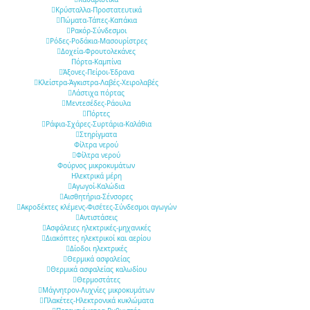
Κρύσταλλα-Προστατευτικά
Πώματα-Τάπες-Καπάκια
Ρακόρ-Σύνδεσμοι
Ρόδες-Ροδάκια-Μασουρίστρες
Δοχεία-Φρουτολεκάνες
Πόρτα-Καμπίνα
Άξονες-Πείροι-Έδρανα
Κλείστρα-Άγκιστρα-Λαβές-Χειρολαβές
Λάστιχα πόρτας
Μεντεσέδες-Ράουλα
Πόρτες
Ράφια-Σχάρες-Συρτάρια-Καλάθια
Στηρίγματα
Φίλτρα νερού
Φίλτρα νερού
Φούρνος μικροκυμάτων
Ηλεκτρικά μέρη
Αγωγοί-Καλώδια
Αισθητήρια-Σένσορες
Ακροδέκτες κλέμενς-Φισέτες-Σύνδεσμοι αγωγών
Αντιστάσεις
Ασφάλειες ηλεκτρικές-μηχανικές
Διακόπτες ηλεκτρικοί και αερίου
Δίοδοι ηλεκτρικές
Θερμικά ασφαλείας
Θερμικά ασφαλείας καλωδίου
Θερμοστάτες
Μάγνητρον-Λυχνίες μικροκυμάτων
Πλακέτες-Ηλεκτρονικά κυκλώματα