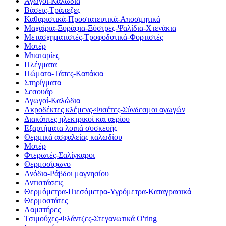
Αγωγοί-Καλώδια
Βάσεις-Τράπεζες
Καθαριστικά-Προστατευτικά-Αποσμητικά
Μαχαίρια-Ξυράφια-Ξύστρες-Ψαλίδια-Χτενάκια
Μετασχηματιστές-Τροφοδοτικά-Φορτιστές
Μοτέρ
Μπαταρίες
Πλέγματα
Πώματα-Τάπες-Καπάκια
Στηρίγματα
Σεσουάρ
Αγωγοί-Καλώδια
Ακροδέκτες κλέμενς-Φισέτες-Σύνδεσμοι αγωγών
Διακόπτες ηλεκτρικοί και αερίου
Εξαρτήματα λοιπά συσκευής
Θερμικά ασφαλείας καλωδίου
Μοτέρ
Φτερωτές-Σαλίγκαροι
Θερμοσίφωνο
Ανόδια-Ράβδοι μαγνησίου
Αντιστάσεις
Θερμόμετρα-Πιεσόμετρα-Υγρόμετρα-Καταγραφικά
Θερμοστάτες
Λαμπτήρες
Τσιμούχες-Φλάντζες-Στεγανωτικά O'ring