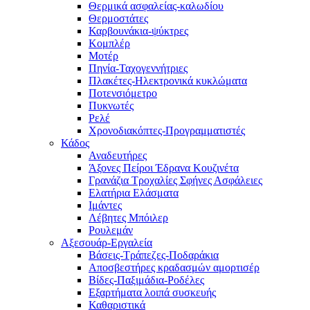
Θερμικά ασφαλείας-καλωδίου
Θερμοστάτες
Καρβουνάκια-ψύκτρες
Κομπλέρ
Μοτέρ
Πηνία-Ταχογεννήτριες
Πλακέτες-Ηλεκτρονικά κυκλώματα
Ποτενσιόμετρο
Πυκνωτές
Ρελέ
Χρονοδιακόπτες-Προγραμματιστές
Κάδος
Αναδευτήρες
Άξονες Πείροι Έδρανα Κουζινέτα
Γρανάζια Τροχαλίες Σφήνες Ασφάλειες
Ελατήρια Ελάσματα
Ιμάντες
Λέβητες Μπόιλερ
Ρουλεμάν
Αξεσουάρ-Εργαλεία
Βάσεις-Τράπεζες-Ποδαράκια
Αποσβεστήρες κραδασμών αμορτισέρ
Βίδες-Παξιμάδια-Ροδέλες
Εξαρτήματα λοιπά συσκευής
Καθαριστικά