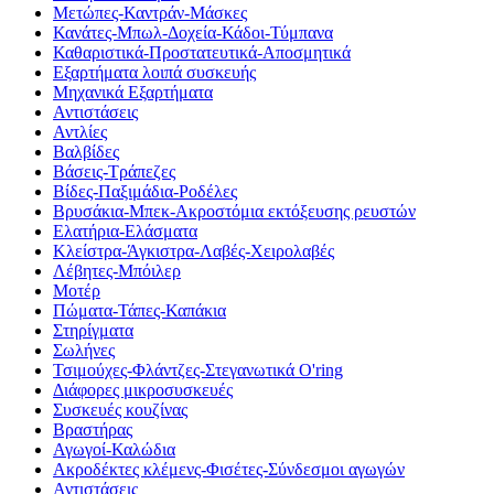
Μετώπες-Καντράν-Μάσκες
Κανάτες-Μπωλ-Δοχεία-Κάδοι-Τύμπανα
Καθαριστικά-Προστατευτικά-Αποσμητικά
Εξαρτήματα λοιπά συσκευής
Μηχανικά Εξαρτήματα
Αντιστάσεις
Αντλίες
Βαλβίδες
Βάσεις-Τράπεζες
Βίδες-Παξιμάδια-Ροδέλες
Βρυσάκια-Μπεκ-Ακροστόμια εκτόξευσης ρευστών
Ελατήρια-Ελάσματα
Κλείστρα-Άγκιστρα-Λαβές-Χειρολαβές
Λέβητες-Μπόιλερ
Μοτέρ
Πώματα-Τάπες-Καπάκια
Στηρίγματα
Σωλήνες
Τσιμούχες-Φλάντζες-Στεγανωτικά O'ring
Διάφορες μικροσυσκευές
Συσκευές κουζίνας
Βραστήρας
Αγωγοί-Καλώδια
Ακροδέκτες κλέμενς-Φισέτες-Σύνδεσμοι αγωγών
Αντιστάσεις