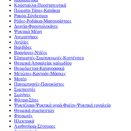
Κρύσταλλα-Προστατευτικά
Πώματα-Τάπες-Καπάκια
Ρακόρ-Σύνδεσμοι
Ρόδες-Ροδάκια-Μασουρίστρες
Δοχεία-Φρουτολεκάνες
Ψυκτικά Μέρη
Ανεμιστήρες
Αντλίες
Βαλβίδες
Βραχίονες-Ντίζες
Εξατμιστές-Συμπυκνωτές-Κοντένσερ
Θερμικά Ασφαλείας καλωδίου
Θερμόμετρα-Καταγραφικά
Μετώπες-Καντράν-Μάσκες
Μοτέρ
Παγομηχανές-Παγοκύστες
Συμπιεστές
Σωλήνες
Φίλτρα-Σίτες
Ψυκτέλαια-Ψυκτικά υγρά-Φρέον-Ψυκτικά εργαλεία
Θερμικά συμπιεστών
Φτερωτές
Ηλεκτρικά
Αισθητήρια-Σένσορες