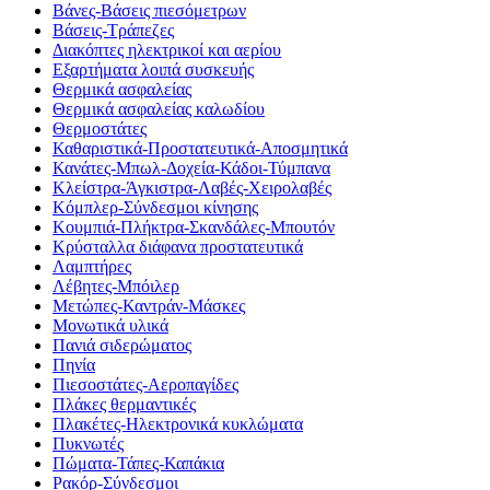
Βάνες-Βάσεις πιεσόμετρων
Βάσεις-Τράπεζες
Διακόπτες ηλεκτρικοί και αερίου
Εξαρτήματα λοιπά συσκευής
Θερμικά ασφαλείας
Θερμικά ασφαλείας καλωδίου
Θερμοστάτες
Καθαριστικά-Προστατευτικά-Αποσμητικά
Κανάτες-Μπωλ-Δοχεία-Κάδοι-Τύμπανα
Κλείστρα-Άγκιστρα-Λαβές-Χειρολαβές
Κόμπλερ-Σύνδεσμοι κίνησης
Κουμπιά-Πλήκτρα-Σκανδάλες-Μπουτόν
Κρύσταλλα διάφανα προστατευτικά
Λαμπτήρες
Λέβητες-Μπόιλερ
Μετώπες-Καντράν-Μάσκες
Μονωτικά υλικά
Πανιά σιδερώματος
Πηνία
Πιεσοστάτες-Αεροπαγίδες
Πλάκες θερμαντικές
Πλακέτες-Ηλεκτρονικά κυκλώματα
Πυκνωτές
Πώματα-Τάπες-Καπάκια
Ρακόρ-Σύνδεσμοι