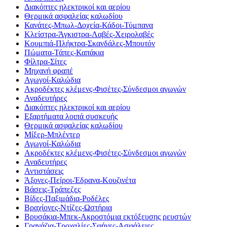
Διακόπτες ηλεκτρικοί και αερίου
Θερμικά ασφαλείας καλωδίου
Κανάτες-Μπωλ-Δοχεία-Κάδοι-Τύμπανα
Κλείστρα-Άγκιστρα-Λαβές-Χειρολαβές
Κουμπιά-Πλήκτρα-Σκανδάλες-Μπουτόν
Πώματα-Τάπες-Καπάκια
Φίλτρα-Σίτες
Μηχανή φραπέ
Αγωγοί-Καλώδια
Ακροδέκτες κλέμενς-Φισέτες-Σύνδεσμοι αγωγών
Αναδευτήρες
Διακόπτες ηλεκτρικοί και αερίου
Εξαρτήματα λοιπά συσκευής
Θερμικά ασφαλείας καλωδίου
Μίξερ-Μπλέντερ
Αγωγοί-Καλώδια
Ακροδέκτες κλέμενς-Φισέτες-Σύνδεσμοι αγωγών
Αναδευτήρες
Αντιστάσεις
Άξονες-Πείροι-Έδρανα-Κουζινέτα
Βάσεις-Τράπεζες
Βίδες-Παξιμάδια-Ροδέλες
Βραχίονες-Ντίζες-Ωστήρια
Βρυσάκια-Μπεκ-Ακροστόμια εκτόξευσης ρευστών
Γρανάζια-Τροχαλίες-Σφήνες-Ασφάλειες