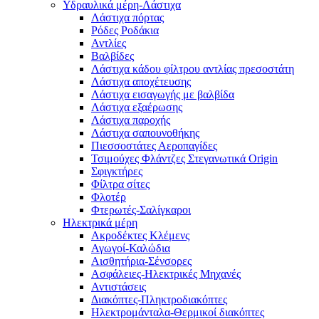
Υδραυλικά μέρη-Λάστιχα
Λάστιχα πόρτας
Ρόδες Ροδάκια
Αντλίες
Βαλβίδες
Λάστιχα κάδου φίλτρου αντλίας πρεσοστάτη
Λάστιχα αποχέτευσης
Λάστιχα εισαγωγής με βαλβίδα
Λάστιχα εξαέρωσης
Λάστιχα παροχής
Λάστιχα σαπουνοθήκης
Πιεσσοστάτες Αεροπαγίδες
Τσιμούχες Φλάντζες Στεγανωτικά Origin
Σφιγκτήρες
Φίλτρα σίτες
Φλοτέρ
Φτερωτές-Σαλίγκαροι
Ηλεκτρικά μέρη
Ακροδέκτες Κλέμενς
Αγωγοί-Καλώδια
Αισθητήρια-Σένσορες
Ασφάλειες-Ηλεκτρικές Μηχανές
Αντιστάσεις
Διακόπτες-Πληκτροδιακόπτες
Ηλεκτρομάνταλα-Θερμικοί διακόπτες