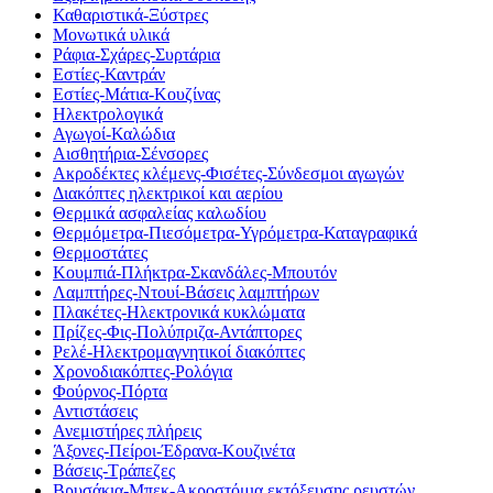
Καθαριστικά-Ξύστρες
Μονωτικά υλικά
Ράφια-Σχάρες-Συρτάρια
Εστίες-Καντράν
Εστίες-Μάτια-Κουζίνας
Ηλεκτρολογικά
Αγωγοί-Καλώδια
Αισθητήρια-Σένσορες
Ακροδέκτες κλέμενς-Φισέτες-Σύνδεσμοι αγωγών
Διακόπτες ηλεκτρικοί και αερίου
Θερμικά ασφαλείας καλωδίου
Θερμόμετρα-Πιεσόμετρα-Υγρόμετρα-Καταγραφικά
Θερμοστάτες
Κουμπιά-Πλήκτρα-Σκανδάλες-Μπουτόν
Λαμπτήρες-Ντουί-Βάσεις λαμπτήρων
Πλακέτες-Ηλεκτρονικά κυκλώματα
Πρίζες-Φις-Πολύπριζα-Αντάπτορες
Ρελέ-Ηλεκτρομαγνητικοί διακόπτες
Χρονοδιακόπτες-Ρολόγια
Φούρνος-Πόρτα
Αντιστάσεις
Ανεμιστήρες πλήρεις
Άξονες-Πείροι-Έδρανα-Κουζινέτα
Βάσεις-Τράπεζες
Βρυσάκια-Μπεκ-Ακροστόμια εκτόξευσης ρευστών