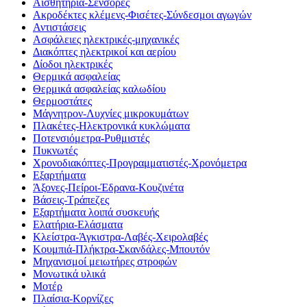
Αισθητήρια-Σένσορες
Ακροδέκτες κλέμενς-Φισέτες-Σύνδεσμοι αγωγών
Αντιστάσεις
Ασφάλειες ηλεκτρικές-μηχανικές
Διακόπτες ηλεκτρικοί και αερίου
Δίοδοι ηλεκτρικές
Θερμικά ασφαλείας
Θερμικά ασφαλείας καλωδίου
Θερμοστάτες
Μάγνητρον-Λυχνίες μικροκυμάτων
Πλακέτες-Ηλεκτρονικά κυκλώματα
Ποτενσιόμετρα-Ρυθμιστές
Πυκνωτές
Χρονοδιακόπτες-Προγραμματιστές-Χρονόμετρα
Εξαρτήματα
Άξονες-Πείροι-Έδρανα-Κουζινέτα
Βάσεις-Τράπεζες
Εξαρτήματα λοιπά συσκευής
Ελατήρια-Ελάσματα
Κλείστρα-Άγκιστρα-Λαβές-Χειρολαβές
Κουμπιά-Πλήκτρα-Σκανδάλες-Μπουτόν
Μηχανισμοί μειωτήρες στροφών
Μονωτικά υλικά
Μοτέρ
Πλαίσια-Κορνίζες