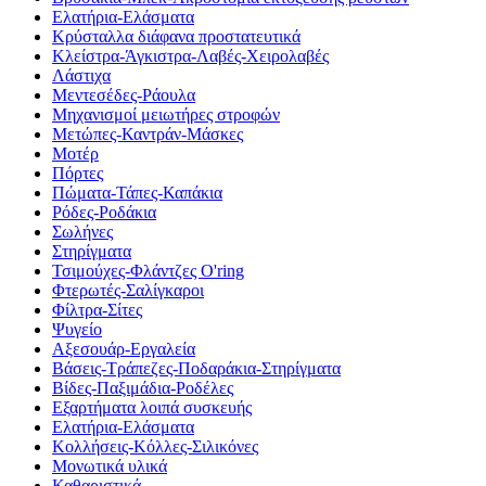
Ελατήρια-Ελάσματα
Κρύσταλλα διάφανα προστατευτικά
Κλείστρα-Άγκιστρα-Λαβές-Χειρολαβές
Λάστιχα
Μεντεσέδες-Ράουλα
Μηχανισμοί μειωτήρες στροφών
Μετώπες-Καντράν-Μάσκες
Μοτέρ
Πόρτες
Πώματα-Τάπες-Καπάκια
Ρόδες-Ροδάκια
Σωλήνες
Στηρίγματα
Τσιμούχες-Φλάντζες O'ring
Φτερωτές-Σαλίγκαροι
Φίλτρα-Σίτες
Ψυγείο
Αξεσουάρ-Εργαλεία
Βάσεις-Τράπεζες-Ποδαράκια-Στηρίγματα
Βίδες-Παξιμάδια-Ροδέλες
Εξαρτήματα λοιπά συσκευής
Ελατήρια-Ελάσματα
Κολλήσεις-Κόλλες-Σιλικόνες
Μονωτικά υλικά
Καθαριστικά