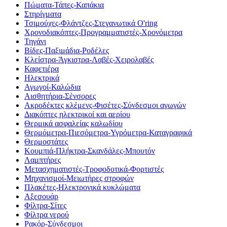
Πώματα-Τάπες-Καπάκια
Στηρίγματα
Τσιμούχες-Φλάντζες-Στεγανωτικά O'ring
Χρονοδιακόπτες-Προγραμματιστές-Χρονόμετρα
Τηγάνι
Βίδες-Παξιμάδια-Ροδέλες
Κλείστρα-Άγκιστρα-Λαβές-Χειρολαβές
Καφετιέρα
Ηλεκτρικά
Αγωγοί-Καλώδια
Αισθητήρια-Σένσορες
Ακροδέκτες κλέμενς-Φισέτες-Σύνδεσμοι αγωγών
Διακόπτες ηλεκτρικοί και αερίου
Θερμικά ασφαλείας καλωδίου
Θερμόμετρα-Πιεσόμετρα-Υγρόμετρα-Καταγραφικά
Θερμοστάτες
Κουμπιά-Πλήκτρα-Σκανδάλες-Μπουτόν
Λαμπτήρες
Μετασχηματιστές-Τροφοδοτικά-Φορτιστές
Μηχανισμοί-Μειωτήρες στροφών
Πλακέτες-Ηλεκτρονικά κυκλώματα
Αξεσουάρ
Φίλτρα-Σίτες
Φίλτρα νερού
Ρακόρ-Σύνδεσμοι