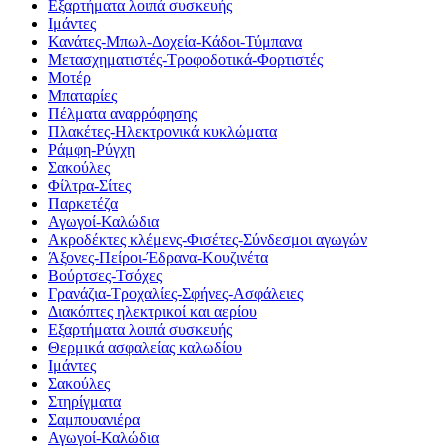
Εξαρτήματα λοιπά συσκευής
Ιμάντες
Κανάτες-Μπωλ-Δοχεία-Κάδοι-Τύμπανα
Μετασχηματιστές-Τροφοδοτικά-Φορτιστές
Μοτέρ
Μπαταρίες
Πέλματα αναρρόφησης
Πλακέτες-Ηλεκτρονικά κυκλώματα
Ράμφη-Ρύγχη
Σακούλες
Φίλτρα-Σίτες
Παρκετέζα
Αγωγοί-Καλώδια
Ακροδέκτες κλέμενς-Φισέτες-Σύνδεσμοι αγωγών
Άξονες-Πείροι-Έδρανα-Κουζινέτα
Βούρτσες-Τσόχες
Γρανάζια-Τροχαλίες-Σφήνες-Ασφάλειες
Διακόπτες ηλεκτρικοί και αερίου
Εξαρτήματα λοιπά συσκευής
Θερμικά ασφαλείας καλωδίου
Ιμάντες
Σακούλες
Στηρίγματα
Σαμπουανιέρα
Αγωγοί-Καλώδια