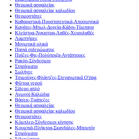
Θερμικά ασφαλείας
Θερμικά ασφαλείας καλωδίου
Θερμοστάτες
Καθαριστικά-Προστατευτικά-Αποσμητικά
Κανάτες-Μπωλ-Δοχεία-Κάδοι-Τύμπανα
Κλείστρα-Άγκιστρα-Λαβές-Χειρολαβές
Λαμπτήρες
Μονωτικά υλικά
Πανιά σιδερώματος
Πρίζες-Φις-Πολύπριζα-Αντάπτορες
Ρακόρ-Σύνδεσμοι
Στηρίγματα
Σωλήνες
Τσιμούχες-Φλάντζες-Στεγανωτικά O'ring
Φίλτρα νερού
Σίδερο απλό
Αγωγοί-Καλώδια
Βάσεις-Τράπεζες
Θερμικά ασφαλείας
Θερμικά ασφαλείας καλωδίου
Θερμοστάτες
Κόμπλερ-Σύνδεσμοι κίνησης
Κουμπιά-Πλήκτρα-Σκανδάλες-Μπουτόν
Στηρίγματα
Σιδερώστρα