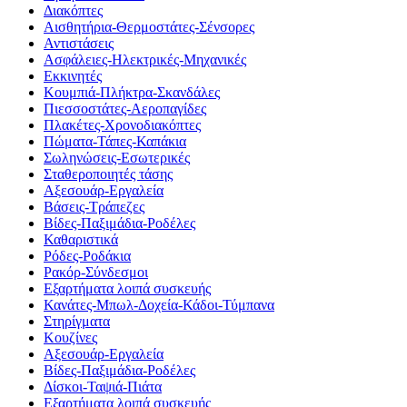
Διακόπτες
Αισθητήρια-Θερμοστάτες-Σένσορες
Αντιστάσεις
Ασφάλειες-Ηλεκτρικές-Μηχανικές
Εκκινητές
Κουμπιά-Πλήκτρα-Σκανδάλες
Πιεσσοστάτες-Αεροπαγίδες
Πλακέτες-Χρονοδιακόπτες
Πώματα-Τάπες-Καπάκια
Σωληνώσεις-Εσωτερικές
Σταθεροποιητές τάσης
Αξεσουάρ-Εργαλεία
Βάσεις-Τράπεζες
Βίδες-Παξιμάδια-Ροδέλες
Καθαριστικά
Ρόδες-Ροδάκια
Ρακόρ-Σύνδεσμοι
Εξαρτήματα λοιπά συσκευής
Κανάτες-Μπωλ-Δοχεία-Κάδοι-Τύμπανα
Στηρίγματα
Κουζίνες
Αξεσουάρ-Εργαλεία
Βίδες-Παξιμάδια-Ροδέλες
Δίσκοι-Ταψιά-Πιάτα
Εξαρτήματα λοιπά συσκευής