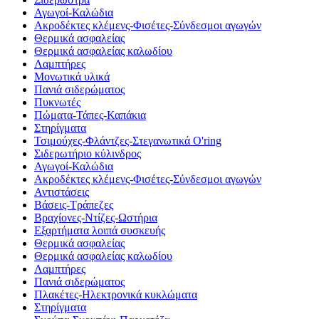
Αγωγοί-Καλώδια
Ακροδέκτες κλέμενς-Φισέτες-Σύνδεσμοι αγωγών
Θερμικά ασφαλείας
Θερμικά ασφαλείας καλωδίου
Λαμπτήρες
Μονωτικά υλικά
Πανιά σιδερώματος
Πυκνωτές
Πώματα-Τάπες-Καπάκια
Στηρίγματα
Τσιμούχες-Φλάντζες-Στεγανωτικά O'ring
Σιδερωτήριο κύλινδρος
Αγωγοί-Καλώδια
Ακροδέκτες κλέμενς-Φισέτες-Σύνδεσμοι αγωγών
Αντιστάσεις
Βάσεις-Τράπεζες
Βραχίονες-Ντίζες-Ωστήρια
Εξαρτήματα λοιπά συσκευής
Θερμικά ασφαλείας
Θερμικά ασφαλείας καλωδίου
Λαμπτήρες
Πανιά σιδερώματος
Πλακέτες-Ηλεκτρονικά κυκλώματα
Στηρίγματα