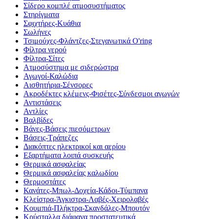
Σίδερο κομπλέ ατμοσυστήματος
Στηρίγματα
Σφιχτήρες-Κυάθια
Σωλήνες
Τσιμούχες-Φλάντζες-Στεγανωτικά O'ring
Φίλτρα νερού
Φίλτρα-Σίτες
Ατμοσύστημα με σιδερώστρα
Αγωγοί-Καλώδια
Αισθητήρια-Σένσορες
Ακροδέκτες κλέμενς-Φισέτες-Σύνδεσμοι αγωγών
Αντιστάσεις
Αντλίες
Βαλβίδες
Βάνες-Βάσεις πιεσόμετρων
Βάσεις-Τράπεζες
Διακόπτες ηλεκτρικοί και αερίου
Εξαρτήματα λοιπά συσκευής
Θερμικά ασφαλείας
Θερμικά ασφαλείας καλωδίου
Θερμοστάτες
Κανάτες-Μπωλ-Δοχεία-Κάδοι-Τύμπανα
Κλείστρα-Άγκιστρα-Λαβές-Χειρολαβές
Κουμπιά-Πλήκτρα-Σκανδάλες-Μπουτόν
Κρύσταλλα διάφανα προστατευτικά