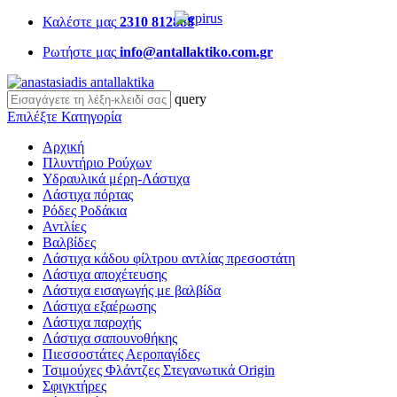
Καλέστε μας
2310 812888
Ρωτήστε μας
info@antallaktiko.com.gr
query
Επιλέξτε Κατηγορία
Αρχική
Πλυντήριο Ρούχων
Υδραυλικά μέρη-Λάστιχα
Λάστιχα πόρτας
Ρόδες Ροδάκια
Αντλίες
Βαλβίδες
Λάστιχα κάδου φίλτρου αντλίας πρεσοστάτη
Λάστιχα αποχέτευσης
Λάστιχα εισαγωγής με βαλβίδα
Λάστιχα εξαέρωσης
Λάστιχα παροχής
Λάστιχα σαπουνοθήκης
Πιεσσοστάτες Αεροπαγίδες
Τσιμούχες Φλάντζες Στεγανωτικά Origin
Σφιγκτήρες