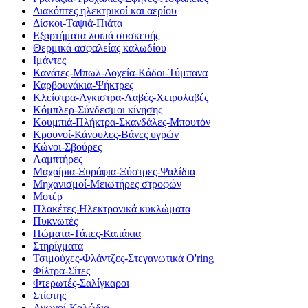
Διακόπτες ηλεκτρικοί και αερίου
Δίσκοι-Ταψιά-Πιάτα
Εξαρτήματα λοιπά συσκευής
Θερμικά ασφαλείας καλωδίου
Ιμάντες
Κανάτες-Μπωλ-Δοχεία-Κάδοι-Τύμπανα
Καρβουνάκια-Ψήκτρες
Κλείστρα-Άγκιστρα-Λαβές-Χειρολαβές
Κόμπλερ-Σύνδεσμοι κίνησης
Κουμπιά-Πλήκτρα-Σκανδάλες-Μπουτόν
Κρουνοί-Κάνουλες-Βάνες υγρών
Κώνοι-Σβούρες
Λαμπτήρες
Μαχαίρια-Ξυράφια-Ξύστρες-Ψαλίδια
Μηχανισμοί-Μειωτήρες στροφών
Μοτέρ
Πλακέτες-Ηλεκτρονικά κυκλώματα
Πυκνωτές
Πώματα-Τάπες-Καπάκια
Στηρίγματα
Τσιμούχες-Φλάντζες-Στεγανωτικά O'ring
Φίλτρα-Σίτες
Φτερωτές-Σαλίγκαροι
Στίφτης
Αγωγοί-Καλώδια