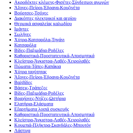
Ακροδέκτες κλέμενς-Φισέτες-Σύνδεσμοι αγωγών
Άξονες-Πείροι-Έδρανα-Κουζινέτα
Βούρτσες-Τσόχες
Διακόπτες ηλεκτρικοί και αερίου
Θερμικά ασφαλείας καλωδίου
Ιμάντες
Σωλήνες
Χύτρα-Κατσαρόλα-Τηγάνι
Κατσαρόλα
Βίδες-Παξιμάδια-Ροδέλες
Καθαριστικά-Προστατευτικά-Αποσμητικά
Κλείστρα-Άγκιστρα-Λαβές-Χειρολαβές
Πώματα-Τάπες-Καπάκια
Χύτρα ταχύτητας
Άξονες-Πείροι-Έδρανα-Κουζινέτα
Βαλβίδες
Βάσεις-Τράπεζες
Βίδες-Παξιμάδια-Ροδέλες
Βραχίονες-Ντίζες-Ωστήρια
Ελατήρια-Ελάσματα
Εξαρτήματα λοιπά συσκευής
Καθαριστικά-Προστατευτικά-Αποσμητικά
Κλείστρα-Άγκιστρα-Λαβές-Χειρολαβές
Κουμπιά-Πλήκτρα-Σκανδάλες-Μπουτόν
Λάστιχα