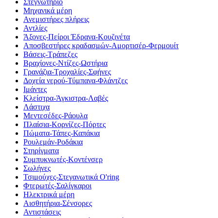
Στεγνωτήριο
Μηχανικά μέρη
Ανεμιστήρες πλήρεις
Αντλίες
Άξονες-Πείροι Έδρανα-Κουζινέτα
Αποσβεστήρες κραδασμών-Αμορτισέρ-Φερμουίτ
Βάσεις-Τράπεζες
Βραχίονες-Ντίζες-Ωστήρια
Γρανάζια-Τροχαλίες-Σφήνες
Δοχεία νερού-Τύμπανα-Φλάντζες
Ιμάντες
Κλείστρα-Άγκιστρα-Λαβές
Λάστιχα
Μεντεσέδες-Ράουλα
Πλαίσια-Κορνίζες-Πόρτες
Πώματα-Τάπες-Καπάκια
Ρουλεμάν-Ροδάκια
Στηρίγματα
Συμπυκνωτές-Κοντένσερ
Σωλήνες
Τσιμούχες-Στεγανωτικά O'ring
Φτερωτές-Σαλίγκαροι
Ηλεκτρικά μέρη
Αισθητήρια-Σένσορες
Αντιστάσεις