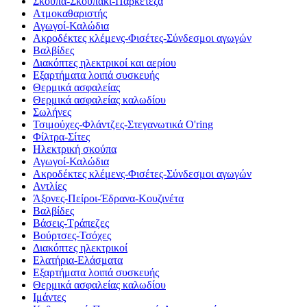
Σκούπα-Σκουπάκι-Παρκετέζα
Ατμοκαθαριστής
Αγωγοί-Καλώδια
Ακροδέκτες κλέμενς-Φισέτες-Σύνδεσμοι αγωγών
Βαλβίδες
Διακόπτες ηλεκτρικοί και αερίου
Εξαρτήματα λοιπά συσκευής
Θερμικά ασφαλείας
Θερμικά ασφαλείας καλωδίου
Σωλήνες
Τσιμούχες-Φλάντζες-Στεγανωτικά O'ring
Φίλτρα-Σίτες
Ηλεκτρική σκούπα
Αγωγοί-Καλώδια
Ακροδέκτες κλέμενς-Φισέτες-Σύνδεσμοι αγωγών
Αντλίες
Άξονες-Πείροι-Έδρανα-Κουζινέτα
Βαλβίδες
Βάσεις-Τράπεζες
Βούρτσες-Τσόχες
Διακόπτες ηλεκτρικοί
Ελατήρια-Ελάσματα
Εξαρτήματα λοιπά συσκευής
Θερμικά ασφαλείας καλωδίου
Ιμάντες