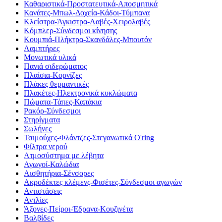
Καθαριστικά-Προστατευτικά-Αποσμητικά
Κανάτες-Μπωλ-Δοχεία-Κάδοι-Τύμπανα
Κλείστρα-Άγκιστρα-Λαβές-Χειρολαβές
Κόμπλερ-Σύνδεσμοι κίνησης
Κουμπιά-Πλήκτρα-Σκανδάλες-Μπουτόν
Λαμπτήρες
Μονωτικά υλικά
Πανιά σιδερώματος
Πλαίσια-Κορνίζες
Πλάκες θερμαντικές
Πλακέτες-Ηλεκτρονικά κυκλώματα
Πώματα-Τάπες-Καπάκια
Ρακόρ-Σύνδεσμοι
Στηρίγματα
Σωλήνες
Τσιμούχες-Φλάντζες-Στεγανωτικά O'ring
Φίλτρα νερού
Ατμοσύστημα με λέβητα
Αγωγοί-Καλώδια
Αισθητήρια-Σένσορες
Ακροδέκτες κλέμενς-Φισέτες-Σύνδεσμοι αγωγών
Αντιστάσεις
Αντλίες
Άξονες-Πείροι-Έδρανα-Κουζινέτα
Βαλβίδες