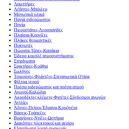
Λαμπτήρες
Λέβητες-Μπόιλερ
Μονωτικά υλικά
Πανιά σιδερώματος
Πηνία
Πιεσοστάτες-Αεροπαγίδες
Πλαίσια-Κορνίζες
Πλάκες θερμαντικές
Πυκνωτές
Πώματα-Τάπες-Καπάκια
Σίδερο κομπλέ ατμοσυστήματος
Στηρίγματα
Σφικτήρες-Κυάθια
Σωλήνες
Τσιμούχες-Φλάντζες-Στεγανωτικά O'ring
Φίλτρα νερού
Πρέσα σιδερώματος και πρέσα ατμού
Αγωγοί-Καλώδια
Ακροδέκτες κλέμενς-Φισέτες-Σύνδεσμοι αγωγών
Αντλίες
Άξονες-Πείροι-Έδρανα-Κουζινέτα
Βάσεις-Τράπεζες
Βραχίονες-Ντίζες-Ωστήρια
Διακόπτες ηλεκτρικοί και αερίου
Εξαρτήματα λοιπά συσκευής