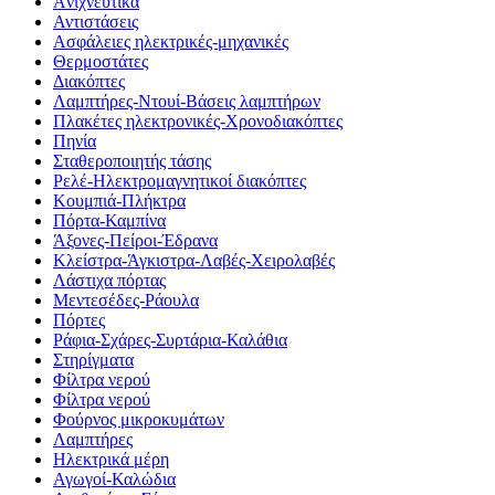
Aνιχνευτικά
Αντιστάσεις
Ασφάλειες ηλεκτρικές-μηχανικές
Θερμοστάτες
Διακόπτες
Λαμπτήρες-Ντουί-Βάσεις λαμπτήρων
Πλακέτες ηλεκτρονικές-Χρονοδιακόπτες
Πηνία
Σταθεροποιητής τάσης
Ρελέ-Ηλεκτρομαγνητικοί διακόπτες
Κουμπιά-Πλήκτρα
Πόρτα-Καμπίνα
Άξονες-Πείροι-Έδρανα
Κλείστρα-Άγκιστρα-Λαβές-Χειρολαβές
Λάστιχα πόρτας
Μεντεσέδες-Ράουλα
Πόρτες
Ράφια-Σχάρες-Συρτάρια-Καλάθια
Στηρίγματα
Φίλτρα νερού
Φίλτρα νερού
Φούρνος μικροκυμάτων
Λαμπτήρες
Ηλεκτρικά μέρη
Αγωγοί-Καλώδια