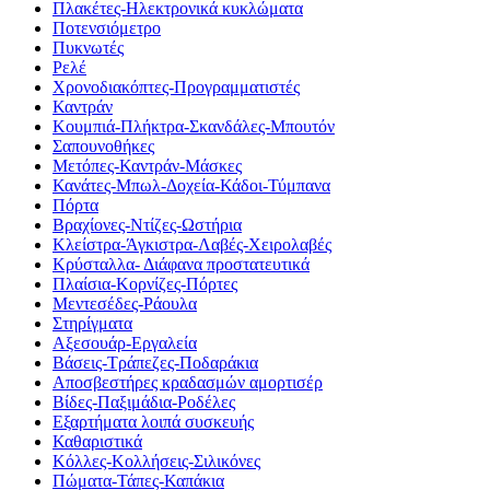
Πλακέτες-Ηλεκτρονικά κυκλώματα
Ποτενσιόμετρο
Πυκνωτές
Ρελέ
Χρονοδιακόπτες-Προγραμματιστές
Καντράν
Κουμπιά-Πλήκτρα-Σκανδάλες-Μπουτόν
Σαπουνοθήκες
Μετόπες-Καντράν-Μάσκες
Κανάτες-Μπωλ-Δοχεία-Κάδοι-Τύμπανα
Πόρτα
Βραχίονες-Ντίζες-Ωστήρια
Κλείστρα-Άγκιστρα-Λαβές-Χειρολαβές
Κρύσταλλα- Διάφανα προστατευτικά
Πλαίσια-Κορνίζες-Πόρτες
Μεντεσέδες-Ράουλα
Στηρίγματα
Αξεσουάρ-Εργαλεία
Βάσεις-Τράπεζες-Ποδαράκια
Αποσβεστήρες κραδασμών αμορτισέρ
Βίδες-Παξιμάδια-Ροδέλες
Εξαρτήματα λοιπά συσκευής
Καθαριστικά
Κόλλες-Κολλήσεις-Σιλικόνες
Πώματα-Τάπες-Καπάκια