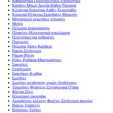
Καθαριστικά-Προστατευτικά-Αποσμητικά
Κανάτες-Μπωλ-Δοχεία-Κάδοι-Τύμπανα
Κλείστρα-Άγκιστρα-Λαβές-Χειρολαβές
Κουμπιά-Πλήκτρα-Σκανδάλες-Μπουτόν
Μηχανισμοί μειωτήρες στροφών
Μοτέρ
Πέλματα αναρρόφησης
Πλακέτες-Ηλεκτρονικά κυκλώματα
Ποτενσιόμετρα ρυθμιστές
Πυκνωτές
Πώματα-Τάπες-Καπάκια
Ρακόρ-Σύνδεσμοι
Ράμφη-Ρύγχη
Ρόδες-Ροδάκια-Μασουρίστρες
Σακούλες
Στηρίγματα
Σφικτήρες-Κυάθια
Σωλήνες
Σωλήνες μετάγγισης υγρών-Αντάπτορες
Τσιμούχες-Φλάντζες-Στεγανωτικά O'ring
Φίλτρα-Σίτες
Ηλεκτρικό σκουπάκι
Ακροδέκτες κλέμενς-Φισέτες-Σύνδεσμοι αγωγών
Βάσεις-Τράπεζες
Βούρτσες-Τσόχες