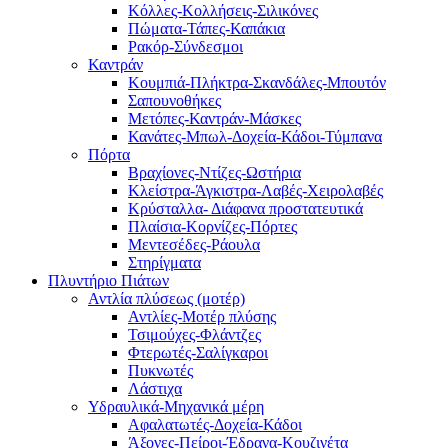
Κόλλες-Κολλήσεις-Σιλικόνες
Πώματα-Τάπες-Καπάκια
Ρακόρ-Σύνδεσμοι
Καντράν
Κουμπιά-Πλήκτρα-Σκανδάλες-Μπουτόν
Σαπουνοθήκες
Μετόπες-Καντράν-Μάσκες
Κανάτες-Μπωλ-Δοχεία-Κάδοι-Τύμπανα
Πόρτα
Βραχίονες-Ντίζες-Ωστήρια
Κλείστρα-Άγκιστρα-Λαβές-Χειρολαβές
Κρύσταλλα- Διάφανα προστατευτικά
Πλαίσια-Κορνίζες-Πόρτες
Μεντεσέδες-Ράουλα
Στηρίγματα
Πλυντήριο Πιάτων
Αντλία πλύσεως (μοτέρ)
Αντλίες-Μοτέρ πλύσης
Τσιμούχες-Φλάντζες
Φτερωτές-Σαλίγκαροι
Πυκνωτές
Λάστιχα
Υδραυλικά-Mηχανικά μέρη
Αφαλατωτές-Δοχεία-Κάδοι
Άξονες-Πείροι-Έδρανα-Κουζινέτα