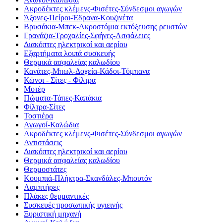
Ακροδέκτες κλέμενς-Φισέτες-Σύνδεσμοι αγωγών
Άξονες-Πείροι-Έδρανα-Κουζινέτα
Βρυσάκια-Μπεκ-Ακροστόμια εκτόξευσης ρευστών
Γρανάζια-Τροχαλίες-Σφήνες-Ασφάλειες
Διακόπτες ηλεκτρικοί και αερίου
Εξαρτήματα λοιπά συσκευής
Θερμικά ασφαλείας καλωδίου
Κανάτες-Μπωλ-Δοχεία-Κάδοι-Τύμπανα
Κώνοι - Σίτες - Φίλτρα
Μοτέρ
Πώματα-Τάπες-Καπάκια
Φίλτρα-Σίτες
Τοστιέρα
Αγωγοί-Καλώδια
Ακροδέκτες κλέμενς-Φισέτες-Σύνδεσμοι αγωγών
Αντιστάσεις
Διακόπτες ηλεκτρικοί και αερίου
Θερμικά ασφαλείας καλωδίου
Θερμοστάτες
Κουμπιά-Πλήκτρα-Σκανδάλες-Μπουτόν
Λαμπτήρες
Πλάκες θερμαντικές
Συσκευές προσωπικής υγιεινής
Ξυριστική μηχανή