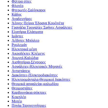
Φίλτρα σίτες
Φλοτέρ
Φτερωτές-Σαλίγκαροι
Κάδος
Αναδευτήρες
Άξονες Πείροι Έδρανα Κουζινέτα
Γρανάζια Τροχαλίες Σφήνες Ασφάλειες
Ελατήρια Ελάσματα
Ιμάντες
Λέβητες Μπόιλερ
Ρουλεμάν
Ηλεκτρικά μέρη
Ακροδέκτες Κλέμενς
Αγωγοί-Καλώδια
Αισθητήρια-Σένσορες
Ασφάλειες-Ηλεκτρικές Μηχανές
Αντιστάσεις
Διακόπτες-Πληκτροδιακόπτες
Ηλεκτρομάνταλα-Θερμικοί διακόπτες
Θερμικά ασφαλείας-καλωδίου
Θερμοστάτες
Καρβουνάκια-ψύκτρες
Κομπλέρ
Μοτέρ
Πηνία-Ταχογεννήτριες