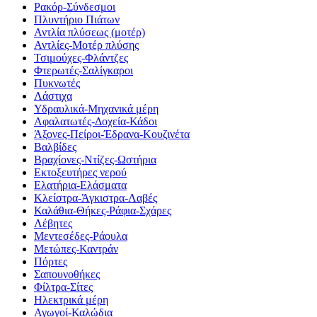
Ρακόρ-Σύνδεσμοι
Πλυντήριο Πιάτων
Αντλία πλύσεως (μοτέρ)
Αντλίες-Μοτέρ πλύσης
Τσιμούχες-Φλάντζες
Φτερωτές-Σαλίγκαροι
Πυκνωτές
Λάστιχα
Υδραυλικά-Mηχανικά μέρη
Αφαλατωτές-Δοχεία-Κάδοι
Άξονες-Πείροι-Έδρανα-Κουζινέτα
Βαλβίδες
Βραχίονες-Ντίζες-Ωστήρια
Εκτοξευτήρες νερού
Ελατήρια-Ελάσματα
Κλείστρα-Άγκιστρα-Λαβές
Καλάθια-Θήκες-Ράφια-Σχάρες
Λέβητες
Μεντεσέδες-Ράουλα
Μετώπες-Καντράν
Πόρτες
Σαπουνοθήκες
Φίλτρα-Σίτες
Ηλεκτρικά μέρη
Αγωγοί-Καλώδια