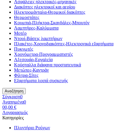
Ασφάλειες ηλεκτρικές-μηχανικές
Διακόπτες ηλεκτρικοί και αερίου
Ηλεκτρομάνταλα-Θερμικοί διακόπτες
Θερμοστάτες
Κουμπιά-Πλήκτρα-Σκανδάλες-Μπουτόν
Λαμπτήρες-Καλύμματα
Μοτέρ
Ντουί-Βάσεις λαμπτήρων
Πλακέτες-Χρονοδιακόπτες-Ηλεκτρονικά εξαρτήματα
Πυκνωτές
Χρονόμετρα-Προγραμματιστές
Αξεσουάρ-Εργαλεία
Κρύσταλλα διάφανα προστατευτικά
Μετώπες-Καντράν
Φίλτρα-Σίτες
Εξαρτήματα λοιπά συσκευής
Αναζήτηση
Σύγκριση
0
Αγαπημένα
0
0
0,00 €
Λογαριασμός
Κατηγορίες
Πλυντήριο Ρούχων