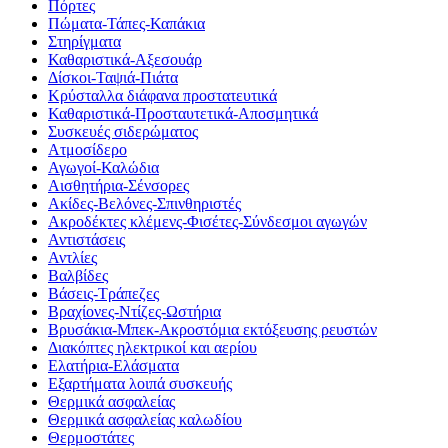
Πόρτες
Πώματα-Τάπες-Καπάκια
Στηρίγματα
Καθαριστικά-Αξεσουάρ
Δίσκοι-Ταψιά-Πιάτα
Κρύσταλλα διάφανα προστατευτικά
Καθαριστικά-Προσταυτετικά-Αποσμητικά
Συσκευές σιδερώματος
Ατμοσίδερο
Αγωγοί-Καλώδια
Αισθητήρια-Σένσορες
Ακίδες-Βελόνες-Σπινθηριστές
Ακροδέκτες κλέμενς-Φισέτες-Σύνδεσμοι αγωγών
Αντιστάσεις
Αντλίες
Βαλβίδες
Βάσεις-Τράπεζες
Βραχίονες-Ντίζες-Ωστήρια
Βρυσάκια-Μπεκ-Ακροστόμια εκτόξευσης ρευστών
Διακόπτες ηλεκτρικοί και αερίου
Ελατήρια-Ελάσματα
Εξαρτήματα λοιπά συσκευής
Θερμικά ασφαλείας
Θερμικά ασφαλείας καλωδίου
Θερμοστάτες