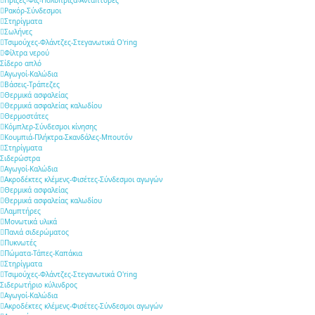
Ρακόρ-Σύνδεσμοι
Στηρίγματα
Σωλήνες
Τσιμούχες-Φλάντζες-Στεγανωτικά O'ring
Φίλτρα νερού
Σίδερο απλό
Αγωγοί-Καλώδια
Βάσεις-Τράπεζες
Θερμικά ασφαλείας
Θερμικά ασφαλείας καλωδίου
Θερμοστάτες
Κόμπλερ-Σύνδεσμοι κίνησης
Κουμπιά-Πλήκτρα-Σκανδάλες-Μπουτόν
Στηρίγματα
Σιδερώστρα
Αγωγοί-Καλώδια
Ακροδέκτες κλέμενς-Φισέτες-Σύνδεσμοι αγωγών
Θερμικά ασφαλείας
Θερμικά ασφαλείας καλωδίου
Λαμπτήρες
Μονωτικά υλικά
Πανιά σιδερώματος
Πυκνωτές
Πώματα-Τάπες-Καπάκια
Στηρίγματα
Τσιμούχες-Φλάντζες-Στεγανωτικά O'ring
Σιδερωτήριο κύλινδρος
Αγωγοί-Καλώδια
Ακροδέκτες κλέμενς-Φισέτες-Σύνδεσμοι αγωγών