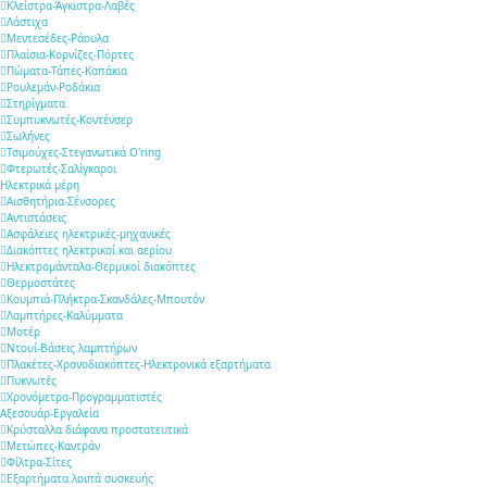
Κλείστρα-Άγκιστρα-Λαβές
Λάστιχα
Μεντεσέδες-Ράουλα
Πλαίσια-Κορνίζες-Πόρτες
Πώματα-Τάπες-Καπάκια
Ρουλεμάν-Ροδάκια
Στηρίγματα
Συμπυκνωτές-Κοντένσερ
Σωλήνες
Τσιμούχες-Στεγανωτικά O'ring
Φτερωτές-Σαλίγκαροι
Ηλεκτρικά μέρη
Αισθητήρια-Σένσορες
Αντιστάσεις
Ασφάλειες ηλεκτρικές-μηχανικές
Διακόπτες ηλεκτρικοί και αερίου
Ηλεκτρομάνταλα-Θερμικοί διακόπτες
Θερμοστάτες
Κουμπιά-Πλήκτρα-Σκανδάλες-Μπουτόν
Λαμπτήρες-Καλύμματα
Μοτέρ
Ντουί-Βάσεις λαμπτήρων
Πλακέτες-Χρονοδιακόπτες-Ηλεκτρονικά εξαρτήματα
Πυκνωτές
Χρονόμετρα-Προγραμματιστές
Αξεσουάρ-Εργαλεία
Κρύσταλλα διάφανα προστατευτικά
Μετώπες-Καντράν
Φίλτρα-Σίτες
Εξαρτήματα λοιπά συσκευής