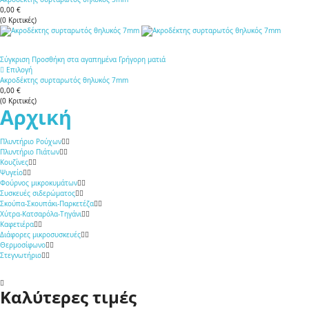
0,00 €
(
0
Κριτικές
)
Σύγκριση
Προσθήκη στα αγαπημένα
Γρήγορη ματιά
Επιλογή
Ακροδέκτης συρταρωτός θηλυκός 7mm
0,00 €
(
0
Κριτικές
)
Αρχική
Πλυντήριο Ρούχων
Πλυντήριο Πιάτων
Κουζίνες
Ψυγείο
Φούρνος μικροκυμάτων
Συσκευές σιδερώματος
Σκούπα-Σκουπάκι-Παρκετέζα
Χύτρα-Κατσαρόλα-Τηγάνι
Καφετιέρα
Διάφορες μικροσυσκευές
Θερμοσίφωνο
Στεγνωτήριο
Καλύτερες τιμές