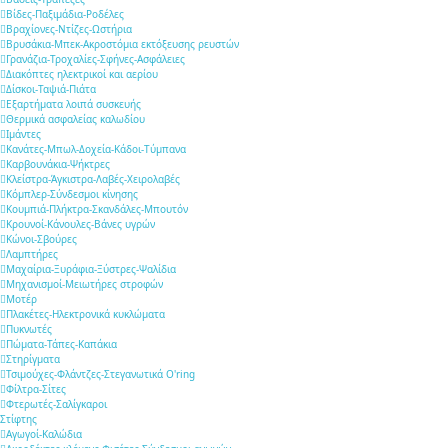
Βίδες-Παξιμάδια-Ροδέλες
Βραχίονες-Ντίζες-Ωστήρια
Βρυσάκια-Μπεκ-Ακροστόμια εκτόξευσης ρευστών
Γρανάζια-Τροχαλίες-Σφήνες-Ασφάλειες
Διακόπτες ηλεκτρικοί και αερίου
Δίσκοι-Ταψιά-Πιάτα
Εξαρτήματα λοιπά συσκευής
Θερμικά ασφαλείας καλωδίου
Ιμάντες
Κανάτες-Μπωλ-Δοχεία-Κάδοι-Τύμπανα
Καρβουνάκια-Ψήκτρες
Κλείστρα-Άγκιστρα-Λαβές-Χειρολαβές
Κόμπλερ-Σύνδεσμοι κίνησης
Κουμπιά-Πλήκτρα-Σκανδάλες-Μπουτόν
Κρουνοί-Κάνουλες-Βάνες υγρών
Κώνοι-Σβούρες
Λαμπτήρες
Μαχαίρια-Ξυράφια-Ξύστρες-Ψαλίδια
Μηχανισμοί-Μειωτήρες στροφών
Μοτέρ
Πλακέτες-Ηλεκτρονικά κυκλώματα
Πυκνωτές
Πώματα-Τάπες-Καπάκια
Στηρίγματα
Τσιμούχες-Φλάντζες-Στεγανωτικά O'ring
Φίλτρα-Σίτες
Φτερωτές-Σαλίγκαροι
Στίφτης
Αγωγοί-Καλώδια