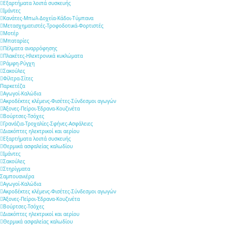
Εξαρτήματα λοιπά συσκευής
Ιμάντες
Κανάτες-Μπωλ-Δοχεία-Κάδοι-Τύμπανα
Μετασχηματιστές-Τροφοδοτικά-Φορτιστές
Μοτέρ
Μπαταρίες
Πέλματα αναρρόφησης
Πλακέτες-Ηλεκτρονικά κυκλώματα
Ράμφη-Ρύγχη
Σακούλες
Φίλτρα-Σίτες
Παρκετέζα
Αγωγοί-Καλώδια
Ακροδέκτες κλέμενς-Φισέτες-Σύνδεσμοι αγωγών
Άξονες-Πείροι-Έδρανα-Κουζινέτα
Βούρτσες-Τσόχες
Γρανάζια-Τροχαλίες-Σφήνες-Ασφάλειες
Διακόπτες ηλεκτρικοί και αερίου
Εξαρτήματα λοιπά συσκευής
Θερμικά ασφαλείας καλωδίου
Ιμάντες
Σακούλες
Στηρίγματα
Σαμπουανιέρα
Αγωγοί-Καλώδια
Ακροδέκτες κλέμενς-Φισέτες-Σύνδεσμοι αγωγών
Άξονες-Πείροι-Έδρανα-Κουζινέτα
Βούρτσες-Τσόχες
Διακόπτες ηλεκτρικοί και αερίου
Θερμικά ασφαλείας καλωδίου