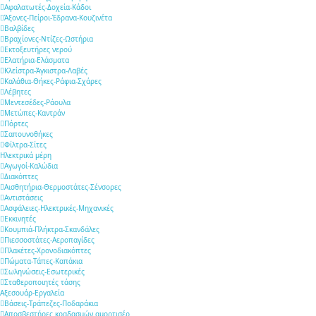
Αφαλατωτές-Δοχεία-Κάδοι
Άξονες-Πείροι-Έδρανα-Κουζινέτα
Βαλβίδες
Βραχίονες-Ντίζες-Ωστήρια
Εκτοξευτήρες νερού
Ελατήρια-Ελάσματα
Κλείστρα-Άγκιστρα-Λαβές
Καλάθια-Θήκες-Ράφια-Σχάρες
Λέβητες
Μεντεσέδες-Ράουλα
Μετώπες-Καντράν
Πόρτες
Σαπουνοθήκες
Φίλτρα-Σίτες
Ηλεκτρικά μέρη
Αγωγοί-Καλώδια
Διακόπτες
Αισθητήρια-Θερμοστάτες-Σένσορες
Αντιστάσεις
Ασφάλειες-Ηλεκτρικές-Μηχανικές
Εκκινητές
Κουμπιά-Πλήκτρα-Σκανδάλες
Πιεσσοστάτες-Αεροπαγίδες
Πλακέτες-Χρονοδιακόπτες
Πώματα-Τάπες-Καπάκια
Σωληνώσεις-Εσωτερικές
Σταθεροποιητές τάσης
Αξεσουάρ-Εργαλεία
Βάσεις-Τράπεζες-Ποδαράκια
Αποσβεστήρες κραδασμών αμορτισέρ