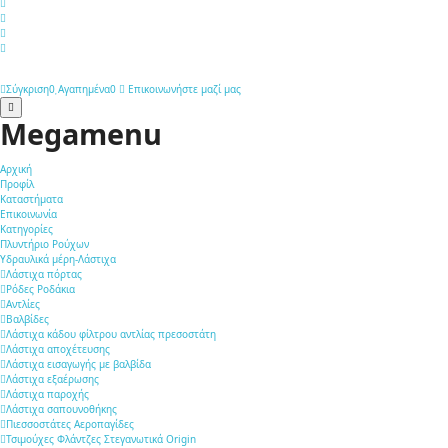
Σύγκριση
0
Αγαπημένα
0
Επικοινωνήστε μαζί μας
Megamenu
Αρχική
Προφίλ
Καταστήματα
Επικοινωνία
Κατηγορίες
Πλυντήριο Ρούχων
Υδραυλικά μέρη-Λάστιχα
Λάστιχα πόρτας
Ρόδες Ροδάκια
Αντλίες
Βαλβίδες
Λάστιχα κάδου φίλτρου αντλίας πρεσοστάτη
Λάστιχα αποχέτευσης
Λάστιχα εισαγωγής με βαλβίδα
Λάστιχα εξαέρωσης
Λάστιχα παροχής
Λάστιχα σαπουνοθήκης
Πιεσσοστάτες Αεροπαγίδες
Τσιμούχες Φλάντζες Στεγανωτικά Origin