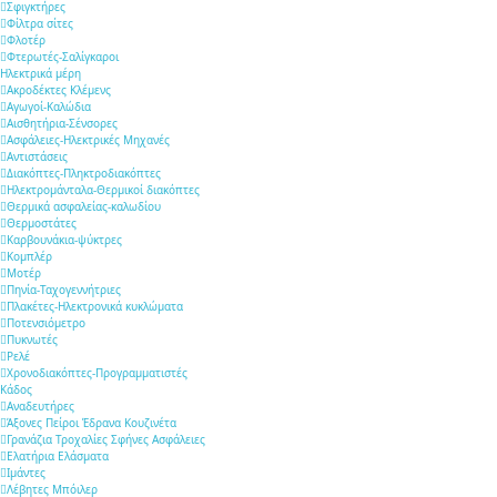
Σφιγκτήρες
Φίλτρα σίτες
Φλοτέρ
Φτερωτές-Σαλίγκαροι
Ηλεκτρικά μέρη
Ακροδέκτες Κλέμενς
Αγωγοί-Καλώδια
Αισθητήρια-Σένσορες
Ασφάλειες-Ηλεκτρικές Μηχανές
Αντιστάσεις
Διακόπτες-Πληκτροδιακόπτες
Ηλεκτρομάνταλα-Θερμικοί διακόπτες
Θερμικά ασφαλείας-καλωδίου
Θερμοστάτες
Καρβουνάκια-ψύκτρες
Κομπλέρ
Μοτέρ
Πηνία-Ταχογεννήτριες
Πλακέτες-Ηλεκτρονικά κυκλώματα
Ποτενσιόμετρο
Πυκνωτές
Ρελέ
Χρονοδιακόπτες-Προγραμματιστές
Κάδος
Αναδευτήρες
Άξονες Πείροι Έδρανα Κουζινέτα
Γρανάζια Τροχαλίες Σφήνες Ασφάλειες
Ελατήρια Ελάσματα
Ιμάντες
Λέβητες Μπόιλερ