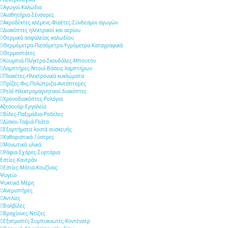
Αγωγοί-Καλώδια
Αισθητήρια-Σένσορες
Ακροδέκτες κλέμενς-Φισέτες-Σύνδεσμοι αγωγών
Διακόπτες ηλεκτρικοί και αερίου
Θερμικά ασφαλείας καλωδίου
Θερμόμετρα-Πιεσόμετρα-Υγρόμετρα-Καταγραφικά
Θερμοστάτες
Κουμπιά-Πλήκτρα-Σκανδάλες-Μπουτόν
Λαμπτήρες-Ντουί-Βάσεις λαμπτήρων
Πλακέτες-Ηλεκτρονικά κυκλώματα
Πρίζες-Φις-Πολύπριζα-Αντάπτορες
Ρελέ-Ηλεκτρομαγνητικοί διακόπτες
Χρονοδιακόπτες-Ρολόγια
Αξεσουάρ-Εργαλεία
Βίδες-Παξιμάδια-Ροδέλες
Δίσκοι-Ταψιά-Πιάτα
Εξαρτήματα λοιπά συσκευής
Καθαριστικά-Ξύστρες
Μονωτικά υλικά
Ράφια-Σχάρες-Συρτάρια
Εστίες-Καντράν
Εστίες-Μάτια-Κουζίνας
Ψυγείο
Ψυκτικά Μέρη
Ανεμιστήρες
Αντλίες
Βαλβίδες
Βραχίονες-Ντίζες
Εξατμιστές-Συμπυκνωτές-Κοντένσερ