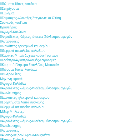
Πώματα-Τάπες-Καπάκια
Στηρίγματα
Σωλήνες
Τσιμούχες-Φλάντζες-Στεγανωτικά O'ring
Συσκευές κουζίνας
Βραστήρας
Αγωγοί-Καλώδια
Ακροδέκτες κλέμενς-Φισέτες-Σύνδεσμοι αγωγών
Αντιστάσεις
Διακόπτες ηλεκτρικοί και αερίου
Θερμικά ασφαλείας καλωδίου
Κανάτες-Μπωλ-Δοχεία-Κάδοι-Τύμπανα
Κλείστρα-Άγκιστρα-Λαβές-Χειρολαβές
Κουμπιά-Πλήκτρα-Σκανδάλες-Μπουτόν
Πώματα-Τάπες-Καπάκια
Φίλτρα-Σίτες
Μηχανή φραπέ
Αγωγοί-Καλώδια
Ακροδέκτες κλέμενς-Φισέτες-Σύνδεσμοι αγωγών
Αναδευτήρες
Διακόπτες ηλεκτρικοί και αερίου
Εξαρτήματα λοιπά συσκευής
Θερμικά ασφαλείας καλωδίου
Μίξερ-Μπλέντερ
Αγωγοί-Καλώδια
Ακροδέκτες κλέμενς-Φισέτες-Σύνδεσμοι αγωγών
Αναδευτήρες
Αντιστάσεις
Άξονες-Πείροι-Έδρανα-Κουζινέτα
Βάσεις-Τράπεζες