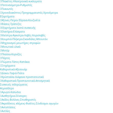
Πλακέτες-Ηλεκτρονικά κυκλώματα
Ποτενσιόμετρα-Ρυθμιστές
Πυκνωτές
Χρονοδιακόπτες-Προγραμματιστές-Χρονόμετρα
Εξαρτήματα
Άξονες-Πείροι-Έδρανα-Κουζινέτα
Βάσεις-Τράπεζες
Εξαρτήματα λοιπά συσκευής
Ελατήρια-Ελάσματα
Κλείστρα-Άγκιστρα-Λαβές-Χειρολαβές
Κουμπιά-Πλήκτρα-Σκανδάλες-Μπουτόν
Μηχανισμοί μειωτήρες στροφών
Μονωτικά υλικά
Μοτέρ
Πλαίσια-Κορνίζες
Πόρτες
Πώματα-Τάπες-Καπάκια
Στηρίγματα
Καθαριστικά-Αξεσουάρ
Δίσκοι-Ταψιά-Πιάτα
Κρύσταλλα διάφανα προστατευτικά
Καθαριστικά-Προσταυτετικά-Αποσμητικά
Συσκευές σιδερώματος
Ατμοσίδερο
Αγωγοί-Καλώδια
Αισθητήρια-Σένσορες
Ακίδες-Βελόνες-Σπινθηριστές
Ακροδέκτες κλέμενς-Φισέτες-Σύνδεσμοι αγωγών
Αντιστάσεις
Αντλίες