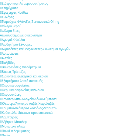
Σίδερο κομπλέ ατμοσυστήματος
Στηρίγματα
Σφιχτήρες-Κυάθια
Σωλήνες
Τσιμούχες-Φλάντζες-Στεγανωτικά O'ring
Φίλτρα νερού
Φίλτρα-Σίτες
Ατμοσύστημα με σιδερώστρα
Αγωγοί-Καλώδια
Αισθητήρια-Σένσορες
Ακροδέκτες κλέμενς-Φισέτες-Σύνδεσμοι αγωγών
Αντιστάσεις
Αντλίες
Βαλβίδες
Βάνες-Βάσεις πιεσόμετρων
Βάσεις-Τράπεζες
Διακόπτες ηλεκτρικοί και αερίου
Εξαρτήματα λοιπά συσκευής
Θερμικά ασφαλείας
Θερμικά ασφαλείας καλωδίου
Θερμοστάτες
Κανάτες-Μπωλ-Δοχεία-Κάδοι-Τύμπανα
Κλείστρα-Άγκιστρα-Λαβές-Χειρολαβές
Κουμπιά-Πλήκτρα-Σκανδάλες-Μπουτόν
Κρύσταλλα διάφανα προστατευτικά
Λαμπτήρες
Λέβητες-Μπόιλερ
Μονωτικά υλικά
Πανιά σιδερώματος
Πηνία