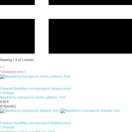
Showing 1-3 of 3 item(s)
3
Ταξινόμηση κατά
Σύγκριση
Προσθήκη στα αγαπημένα
Γρήγορη ματιά
Επιλογή
Ακροδέκτης συρταρωτός διπλός χάλκινος 7mm
0,00 €
(
0
Κριτικές
)
Σύγκριση
Προσθήκη στα αγαπημένα
Γρήγορη ματιά
Επιλογή
Ακροδέκτης συρταρωτός θηλυκός 5mm