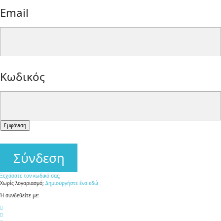
Email
form-
Κωδικός
control
form-
Εμφάνιση
controll
Σύνδεση
Ξεχάσατε τον κωδικό σας;
Χωρίς λογαριασμό;
Δημιουργήστε ένα εδώ
Ή συνδεθείτε με: