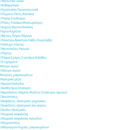
Μονωτικά υλικά
Καθαριστικά
Κρύσταλλα-Προστατευτικά
Πώματα-Τάπες-Καπάκια
Ρακόρ-Σύνδεσμοι
Ρόδες-Ροδάκια-Μασουρίστρες
Δοχεία-Φρουτολεκάνες
Πόρτα-Καμπίνα
Άξονες-Πείροι-Έδρανα
Κλείστρα-Άγκιστρα-Λαβές-Χειρολαβές
Λάστιχα πόρτας
Μεντεσέδες-Ράουλα
Πόρτες
Ράφια-Σχάρες-Συρτάρια-Καλάθια
Στηρίγματα
Φίλτρα νερού
Φίλτρα νερού
Φούρνος μικροκυμάτων
Ηλεκτρικά μέρη
Αγωγοί-Καλώδια
Αισθητήρια-Σένσορες
Ακροδέκτες κλέμενς-Φισέτες-Σύνδεσμοι αγωγών
Αντιστάσεις
Ασφάλειες ηλεκτρικές-μηχανικές
Διακόπτες ηλεκτρικοί και αερίου
Δίοδοι ηλεκτρικές
Θερμικά ασφαλείας
Θερμικά ασφαλείας καλωδίου
Θερμοστάτες
Μάγνητρον-Λυχνίες μικροκυμάτων