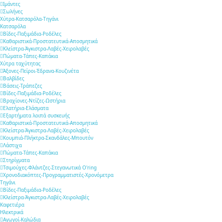
Ιμάντες
Σωλήνες
Χύτρα-Κατσαρόλα-Τηγάνι
Κατσαρόλα
Βίδες-Παξιμάδια-Ροδέλες
Καθαριστικά-Προστατευτικά-Αποσμητικά
Κλείστρα-Άγκιστρα-Λαβές-Χειρολαβές
Πώματα-Τάπες-Καπάκια
Χύτρα ταχύτητας
Άξονες-Πείροι-Έδρανα-Κουζινέτα
Βαλβίδες
Βάσεις-Τράπεζες
Βίδες-Παξιμάδια-Ροδέλες
Βραχίονες-Ντίζες-Ωστήρια
Ελατήρια-Ελάσματα
Εξαρτήματα λοιπά συσκευής
Καθαριστικά-Προστατευτικά-Αποσμητικά
Κλείστρα-Άγκιστρα-Λαβές-Χειρολαβές
Κουμπιά-Πλήκτρα-Σκανδάλες-Μπουτόν
Λάστιχα
Πώματα-Τάπες-Καπάκια
Στηρίγματα
Τσιμούχες-Φλάντζες-Στεγανωτικά O'ring
Χρονοδιακόπτες-Προγραμματιστές-Χρονόμετρα
Τηγάνι
Βίδες-Παξιμάδια-Ροδέλες
Κλείστρα-Άγκιστρα-Λαβές-Χειρολαβές
Καφετιέρα
Ηλεκτρικά
Αγωγοί-Καλώδια