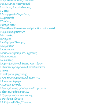
Θερμικά Ασφαλείας καλωδίου
Θερμόμετρα-Καταγραφικά
Μετώπες-Καντράν-Μάσκες
Μοτέρ
Παγομηχανές-Παγοκύστες
Συμπιεστές
Σωλήνες
Φίλτρα-Σίτες
Ψυκτέλαια-Ψυκτικά υγρά-Φρέον-Ψυκτικά εργαλεία
Θερμικά συμπιεστών
Φτερωτές
Ηλεκτρικά
Αισθητήρια-Σένσορες
Aνιχνευτικά
Αντιστάσεις
Ασφάλειες ηλεκτρικές-μηχανικές
Θερμοστάτες
Διακόπτες
Λαμπτήρες-Ντουί-Βάσεις λαμπτήρων
Πλακέτες ηλεκτρονικές-Χρονοδιακόπτες
Πηνία
Σταθεροποιητής τάσης
Ρελέ-Ηλεκτρομαγνητικοί διακόπτες
Κουμπιά-Πλήκτρα
Αξεσουάρ-Εργαλεία
Βάσεις-Τράπεζες-Ποδαράκια-Στηρίγματα
Βίδες-Παξιμάδια-Ροδέλες
Εξαρτήματα λοιπά συσκευής
Ελατήρια-Ελάσματα
Κολλήσεις-Κόλλες-Σιλικόνες