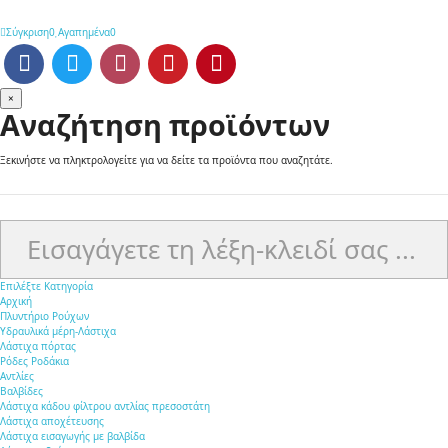
Σύγκριση
0
Αγαπημένα
0
×
Αναζήτηση προϊόντων
Ξεκινήστε να πληκτρολογείτε για να δείτε τα προϊόντα που αναζητάτε.
queryy
Επιλέξτε Κατηγορία
Αρχική
Πλυντήριο Ρούχων
Υδραυλικά μέρη-Λάστιχα
Λάστιχα πόρτας
Ρόδες Ροδάκια
Αντλίες
Βαλβίδες
Λάστιχα κάδου φίλτρου αντλίας πρεσοστάτη
Λάστιχα αποχέτευσης
Λάστιχα εισαγωγής με βαλβίδα