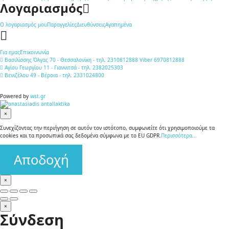
Λογαριασμός
Ο λογαριασμός μου
Παραγγελίες
Διευθύνσεις
Αγαπημένα
Για εμας
Επικοινωνία
Βασιλίσσης Όλγας 70 - Θεσσαλονίκη - τηλ. 2310812888 Viber 6970812888
Αγίου Γεωργίου 11 - Γιαννιτσά - τηλ. 2382025303
Βενιζέλου 49 - Βέροια - τηλ. 2331024800
Powered by
wst.gr
×
Συνεχίζοντας την περιήγηση σε αυτόν τον ιστότοπο, συμφωνείτε ότι χρησιμοποιούμε τα
cookies και τα προσωπικά σας δεδομένα σύμφωνα με το EU GDPR.
Περισσότερα...
Αποδοχή
×
×
Σύνδεση