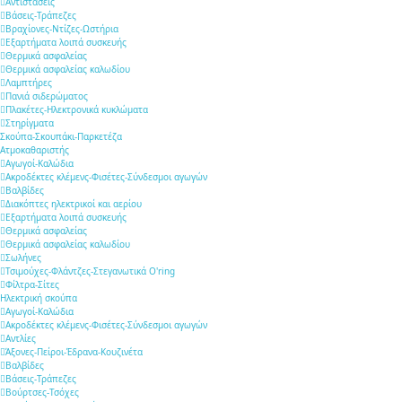
Αντιστάσεις
Βάσεις-Τράπεζες
Βραχίονες-Ντίζες-Ωστήρια
Εξαρτήματα λοιπά συσκευής
Θερμικά ασφαλείας
Θερμικά ασφαλείας καλωδίου
Λαμπτήρες
Πανιά σιδερώματος
Πλακέτες-Ηλεκτρονικά κυκλώματα
Στηρίγματα
Σκούπα-Σκουπάκι-Παρκετέζα
Ατμοκαθαριστής
Αγωγοί-Καλώδια
Ακροδέκτες κλέμενς-Φισέτες-Σύνδεσμοι αγωγών
Βαλβίδες
Διακόπτες ηλεκτρικοί και αερίου
Εξαρτήματα λοιπά συσκευής
Θερμικά ασφαλείας
Θερμικά ασφαλείας καλωδίου
Σωλήνες
Τσιμούχες-Φλάντζες-Στεγανωτικά O'ring
Φίλτρα-Σίτες
Ηλεκτρική σκούπα
Αγωγοί-Καλώδια
Ακροδέκτες κλέμενς-Φισέτες-Σύνδεσμοι αγωγών
Αντλίες
Άξονες-Πείροι-Έδρανα-Κουζινέτα
Βαλβίδες
Βάσεις-Τράπεζες
Βούρτσες-Τσόχες