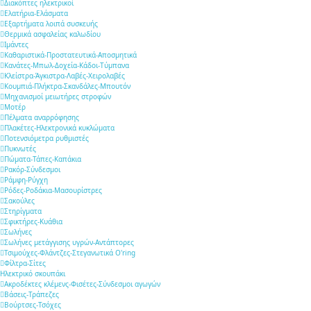
Διακόπτες ηλεκτρικοί
Ελατήρια-Ελάσματα
Εξαρτήματα λοιπά συσκευής
Θερμικά ασφαλείας καλωδίου
Ιμάντες
Καθαριστικά-Προστατευτικά-Αποσμητικά
Κανάτες-Μπωλ-Δοχεία-Κάδοι-Τύμπανα
Κλείστρα-Άγκιστρα-Λαβές-Χειρολαβές
Κουμπιά-Πλήκτρα-Σκανδάλες-Μπουτόν
Μηχανισμοί μειωτήρες στροφών
Μοτέρ
Πέλματα αναρρόφησης
Πλακέτες-Ηλεκτρονικά κυκλώματα
Ποτενσιόμετρα ρυθμιστές
Πυκνωτές
Πώματα-Τάπες-Καπάκια
Ρακόρ-Σύνδεσμοι
Ράμφη-Ρύγχη
Ρόδες-Ροδάκια-Μασουρίστρες
Σακούλες
Στηρίγματα
Σφικτήρες-Κυάθια
Σωλήνες
Σωλήνες μετάγγισης υγρών-Αντάπτορες
Τσιμούχες-Φλάντζες-Στεγανωτικά O'ring
Φίλτρα-Σίτες
Ηλεκτρικό σκουπάκι
Ακροδέκτες κλέμενς-Φισέτες-Σύνδεσμοι αγωγών
Βάσεις-Τράπεζες
Βούρτσες-Τσόχες