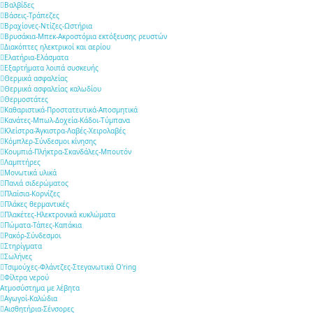
Βαλβίδες
Βάσεις-Τράπεζες
Βραχίονες-Ντίζες-Ωστήρια
Βρυσάκια-Μπεκ-Ακροστόμια εκτόξευσης ρευστών
Διακόπτες ηλεκτρικοί και αερίου
Ελατήρια-Ελάσματα
Εξαρτήματα λοιπά συσκευής
Θερμικά ασφαλείας
Θερμικά ασφαλείας καλωδίου
Θερμοστάτες
Καθαριστικά-Προστατευτικά-Αποσμητικά
Κανάτες-Μπωλ-Δοχεία-Κάδοι-Τύμπανα
Κλείστρα-Άγκιστρα-Λαβές-Χειρολαβές
Κόμπλερ-Σύνδεσμοι κίνησης
Κουμπιά-Πλήκτρα-Σκανδάλες-Μπουτόν
Λαμπτήρες
Μονωτικά υλικά
Πανιά σιδερώματος
Πλαίσια-Κορνίζες
Πλάκες θερμαντικές
Πλακέτες-Ηλεκτρονικά κυκλώματα
Πώματα-Τάπες-Καπάκια
Ρακόρ-Σύνδεσμοι
Στηρίγματα
Σωλήνες
Τσιμούχες-Φλάντζες-Στεγανωτικά O'ring
Φίλτρα νερού
Ατμοσύστημα με λέβητα
Αγωγοί-Καλώδια
Αισθητήρια-Σένσορες