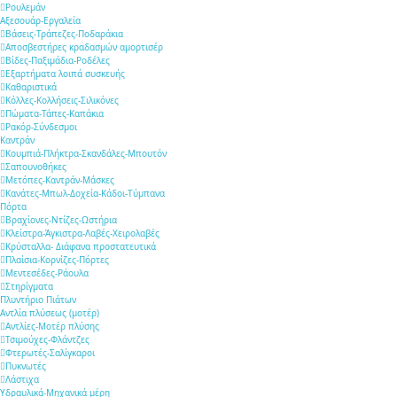
Ρουλεμάν
Αξεσουάρ-Εργαλεία
Βάσεις-Τράπεζες-Ποδαράκια
Αποσβεστήρες κραδασμών αμορτισέρ
Βίδες-Παξιμάδια-Ροδέλες
Εξαρτήματα λοιπά συσκευής
Καθαριστικά
Κόλλες-Κολλήσεις-Σιλικόνες
Πώματα-Τάπες-Καπάκια
Ρακόρ-Σύνδεσμοι
Καντράν
Κουμπιά-Πλήκτρα-Σκανδάλες-Μπουτόν
Σαπουνοθήκες
Μετόπες-Καντράν-Μάσκες
Κανάτες-Μπωλ-Δοχεία-Κάδοι-Τύμπανα
Πόρτα
Βραχίονες-Ντίζες-Ωστήρια
Κλείστρα-Άγκιστρα-Λαβές-Χειρολαβές
Κρύσταλλα- Διάφανα προστατευτικά
Πλαίσια-Κορνίζες-Πόρτες
Μεντεσέδες-Ράουλα
Στηρίγματα
Πλυντήριο Πιάτων
Αντλία πλύσεως (μοτέρ)
Αντλίες-Μοτέρ πλύσης
Τσιμούχες-Φλάντζες
Φτερωτές-Σαλίγκαροι
Πυκνωτές
Λάστιχα
Υδραυλικά-Mηχανικά μέρη