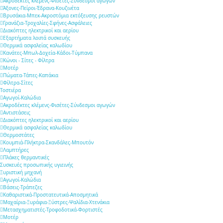
Ακροδέκτες κλέμενς-Φισέτες-Σύνδεσμοι αγωγών
Άξονες-Πείροι-Έδρανα-Κουζινέτα
Βρυσάκια-Μπεκ-Ακροστόμια εκτόξευσης ρευστών
Γρανάζια-Τροχαλίες-Σφήνες-Ασφάλειες
Διακόπτες ηλεκτρικοί και αερίου
Εξαρτήματα λοιπά συσκευής
Θερμικά ασφαλείας καλωδίου
Κανάτες-Μπωλ-Δοχεία-Κάδοι-Τύμπανα
Κώνοι - Σίτες - Φίλτρα
Μοτέρ
Πώματα-Τάπες-Καπάκια
Φίλτρα-Σίτες
Τοστιέρα
Αγωγοί-Καλώδια
Ακροδέκτες κλέμενς-Φισέτες-Σύνδεσμοι αγωγών
Αντιστάσεις
Διακόπτες ηλεκτρικοί και αερίου
Θερμικά ασφαλείας καλωδίου
Θερμοστάτες
Κουμπιά-Πλήκτρα-Σκανδάλες-Μπουτόν
Λαμπτήρες
Πλάκες θερμαντικές
Συσκευές προσωπικής υγιεινής
Ξυριστική μηχανή
Αγωγοί-Καλώδια
Βάσεις-Τράπεζες
Καθαριστικά-Προστατευτικά-Αποσμητικά
Μαχαίρια-Ξυράφια-Ξύστρες-Ψαλίδια-Χτενάκια
Μετασχηματιστές-Τροφοδοτικά-Φορτιστές
Μοτέρ