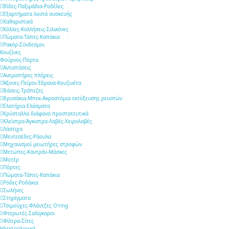
Βίδες-Παξιμάδια-Ροδέλες
Εξαρτήματα λοιπά συσκευής
Καθαριστικά
Κόλλες-Κολλήσεις-Σιλικόνες
Πώματα-Τάπες-Καπάκια
Ρακόρ-Σύνδεσμοι
Κουζίνες
Φούρνος-Πόρτα
Αντιστάσεις
Ανεμιστήρες πλήρεις
Άξονες-Πείροι-Έδρανα-Κουζινέτα
Βάσεις-Τράπεζες
Βρυσάκια-Μπεκ-Ακροστόμια εκτόξευσης ρευστών
Ελατήρια-Ελάσματα
Κρύσταλλα διάφανα προστατευτικά
Κλείστρα-Άγκιστρα-Λαβές-Χειρολαβές
Λάστιχα
Μεντεσέδες-Ράουλα
Μηχανισμοί μειωτήρες στροφών
Μετώπες-Καντράν-Μάσκες
Μοτέρ
Πόρτες
Πώματα-Τάπες-Καπάκια
Ρόδες-Ροδάκια
Σωλήνες
Στηρίγματα
Τσιμούχες-Φλάντζες O'ring
Φτερωτές-Σαλίγκαροι
Φίλτρα-Σίτες
Ηλεκτρολογικά