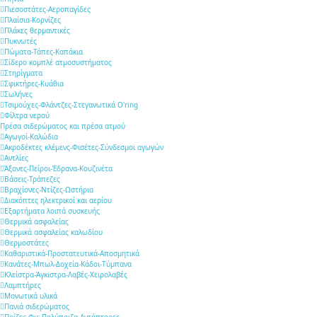
Πιεσοστάτες-Αεροπαγίδες
Πλαίσια-Κορνίζες
Πλάκες θερμαντικές
Πυκνωτές
Πώματα-Τάπες-Καπάκια
Σίδερο κομπλέ ατμοσυστήματος
Στηρίγματα
Σφικτήρες-Κυάθια
Σωλήνες
Τσιμούχες-Φλάντζες-Στεγανωτικά O'ring
Φίλτρα νερού
Πρέσα σιδερώματος και πρέσα ατμού
Αγωγοί-Καλώδια
Ακροδέκτες κλέμενς-Φισέτες-Σύνδεσμοι αγωγών
Αντλίες
Άξονες-Πείροι-Έδρανα-Κουζινέτα
Βάσεις-Τράπεζες
Βραχίονες-Ντίζες-Ωστήρια
Διακόπτες ηλεκτρικοί και αερίου
Εξαρτήματα λοιπά συσκευής
Θερμικά ασφαλείας
Θερμικά ασφαλείας καλωδίου
Θερμοστάτες
Καθαριστικά-Προστατευτικά-Αποσμητικά
Κανάτες-Μπωλ-Δοχεία-Κάδοι-Τύμπανα
Κλείστρα-Άγκιστρα-Λαβές-Χειρολαβές
Λαμπτήρες
Μονωτικά υλικά
Πανιά σιδερώματος
Πρίζες-Φις-Πολύπριζα-Αντάπτορες