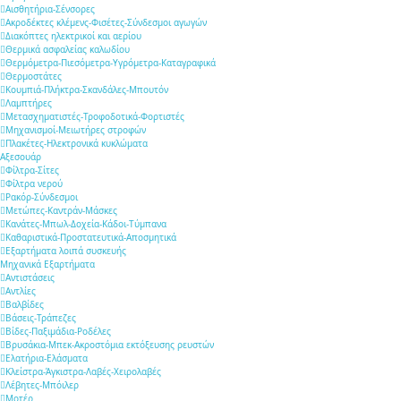
Αισθητήρια-Σένσορες
Ακροδέκτες κλέμενς-Φισέτες-Σύνδεσμοι αγωγών
Διακόπτες ηλεκτρικοί και αερίου
Θερμικά ασφαλείας καλωδίου
Θερμόμετρα-Πιεσόμετρα-Υγρόμετρα-Καταγραφικά
Θερμοστάτες
Κουμπιά-Πλήκτρα-Σκανδάλες-Μπουτόν
Λαμπτήρες
Μετασχηματιστές-Τροφοδοτικά-Φορτιστές
Μηχανισμοί-Μειωτήρες στροφών
Πλακέτες-Ηλεκτρονικά κυκλώματα
Αξεσουάρ
Φίλτρα-Σίτες
Φίλτρα νερού
Ρακόρ-Σύνδεσμοι
Μετώπες-Καντράν-Μάσκες
Κανάτες-Μπωλ-Δοχεία-Κάδοι-Τύμπανα
Καθαριστικά-Προστατευτικά-Αποσμητικά
Εξαρτήματα λοιπά συσκευής
Μηχανικά Εξαρτήματα
Αντιστάσεις
Αντλίες
Βαλβίδες
Βάσεις-Τράπεζες
Βίδες-Παξιμάδια-Ροδέλες
Βρυσάκια-Μπεκ-Ακροστόμια εκτόξευσης ρευστών
Ελατήρια-Ελάσματα
Κλείστρα-Άγκιστρα-Λαβές-Χειρολαβές
Λέβητες-Μπόιλερ
Μοτέρ