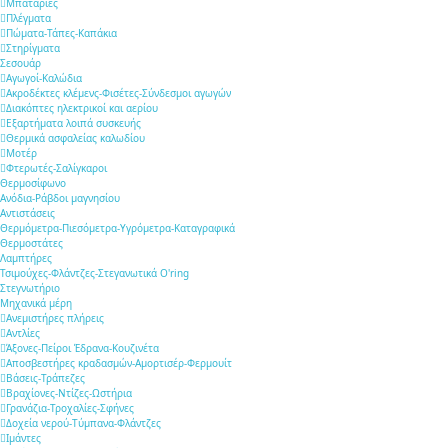
Μπαταρίες
Πλέγματα
Πώματα-Τάπες-Καπάκια
Στηρίγματα
Σεσουάρ
Αγωγοί-Καλώδια
Ακροδέκτες κλέμενς-Φισέτες-Σύνδεσμοι αγωγών
Διακόπτες ηλεκτρικοί και αερίου
Εξαρτήματα λοιπά συσκευής
Θερμικά ασφαλείας καλωδίου
Μοτέρ
Φτερωτές-Σαλίγκαροι
Θερμοσίφωνο
Ανόδια-Ράβδοι μαγνησίου
Αντιστάσεις
Θερμόμετρα-Πιεσόμετρα-Υγρόμετρα-Καταγραφικά
Θερμοστάτες
Λαμπτήρες
Τσιμούχες-Φλάντζες-Στεγανωτικά O'ring
Στεγνωτήριο
Μηχανικά μέρη
Ανεμιστήρες πλήρεις
Αντλίες
Άξονες-Πείροι Έδρανα-Κουζινέτα
Αποσβεστήρες κραδασμών-Αμορτισέρ-Φερμουίτ
Βάσεις-Τράπεζες
Βραχίονες-Ντίζες-Ωστήρια
Γρανάζια-Τροχαλίες-Σφήνες
Δοχεία νερού-Τύμπανα-Φλάντζες
Ιμάντες