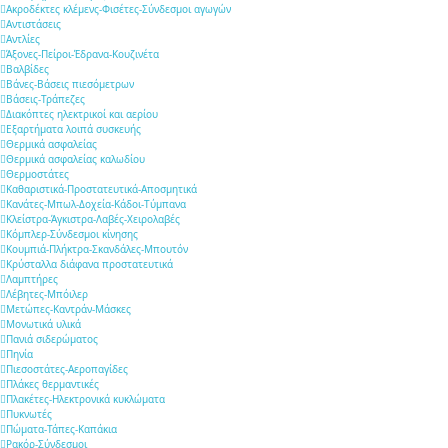
Ακροδέκτες κλέμενς-Φισέτες-Σύνδεσμοι αγωγών
Αντιστάσεις
Αντλίες
Άξονες-Πείροι-Έδρανα-Κουζινέτα
Βαλβίδες
Βάνες-Βάσεις πιεσόμετρων
Βάσεις-Τράπεζες
Διακόπτες ηλεκτρικοί και αερίου
Εξαρτήματα λοιπά συσκευής
Θερμικά ασφαλείας
Θερμικά ασφαλείας καλωδίου
Θερμοστάτες
Καθαριστικά-Προστατευτικά-Αποσμητικά
Κανάτες-Μπωλ-Δοχεία-Κάδοι-Τύμπανα
Κλείστρα-Άγκιστρα-Λαβές-Χειρολαβές
Κόμπλερ-Σύνδεσμοι κίνησης
Κουμπιά-Πλήκτρα-Σκανδάλες-Μπουτόν
Κρύσταλλα διάφανα προστατευτικά
Λαμπτήρες
Λέβητες-Μπόιλερ
Μετώπες-Καντράν-Μάσκες
Μονωτικά υλικά
Πανιά σιδερώματος
Πηνία
Πιεσοστάτες-Αεροπαγίδες
Πλάκες θερμαντικές
Πλακέτες-Ηλεκτρονικά κυκλώματα
Πυκνωτές
Πώματα-Τάπες-Καπάκια
Ρακόρ-Σύνδεσμοι