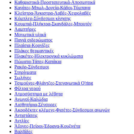
Καθαριστικά-Προστατευτικά-Αποσμητικά
Κανάτες-Μπωλ-Δοχεία-Κάδοι-Τύμπανα
Κλείστρα-Άγκιστρα-Λαβές-Χειρολαβές
Κόμπλερ-Σύνδεσμοι κίνησης
Κουμπιά-Πλήκτρα-Σκανδάλες-Μπουτόν
Λαμπτήρες
Μονωτικά υλικά
Πανιά σιδερώματος
Πλαίσια-Κορνίζες
Πλάκες θερμαντικές
Πλακέτες-Ηλεκτρονικά κυκλώματα
Πώματα-Τάπες-Καπάκια
Ρακόρ-Σύνδεσμοι
Στηρίγματα
Σωλήνες
Τσιμούχες-Φλάντζες-Στεγανωτικά O'ring
Φίλτρα νερού
Ατμοσύστημα με λέβητα
Αγωγοί-Καλώδια
Αισθητήρια-Σένσορες
Ακροδέκτες κλέμενς-Φισέτες-Σύνδεσμοι αγωγών
Αντιστάσεις
Αντλίες
Άξονες-Πείροι-Έδρανα-Κουζινέτα
Βαλβίδες