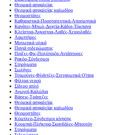
Θερμικά ασφαλείας
Θερμικά ασφαλείας καλωδίου
Θερμοστάτες
Καθαριστικά-Προστατευτικά-Αποσμητικά
Κανάτες-Μπωλ-Δοχεία-Κάδοι-Τύμπανα
Κλείστρα-Άγκιστρα-Λαβές-Χειρολαβές
Λαμπτήρες
Μονωτικά υλικά
Πανιά σιδερώματος
Πρίζες-Φις-Πολύπριζα-Αντάπτορες
Ρακόρ-Σύνδεσμοι
Στηρίγματα
Σωλήνες
Τσιμούχες-Φλάντζες-Στεγανωτικά O'ring
Φίλτρα νερού
Σίδερο απλό
Αγωγοί-Καλώδια
Βάσεις-Τράπεζες
Θερμικά ασφαλείας
Θερμικά ασφαλείας καλωδίου
Θερμοστάτες
Κόμπλερ-Σύνδεσμοι κίνησης
Κουμπιά-Πλήκτρα-Σκανδάλες-Μπουτόν
Στηρίγματα
Σιδερώστρα