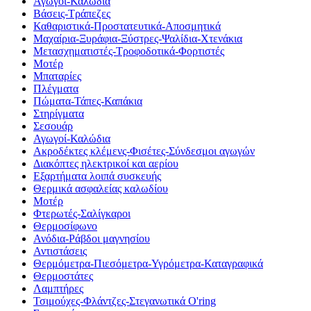
Αγωγοί-Καλώδια
Βάσεις-Τράπεζες
Καθαριστικά-Προστατευτικά-Αποσμητικά
Μαχαίρια-Ξυράφια-Ξύστρες-Ψαλίδια-Χτενάκια
Μετασχηματιστές-Τροφοδοτικά-Φορτιστές
Μοτέρ
Μπαταρίες
Πλέγματα
Πώματα-Τάπες-Καπάκια
Στηρίγματα
Σεσουάρ
Αγωγοί-Καλώδια
Ακροδέκτες κλέμενς-Φισέτες-Σύνδεσμοι αγωγών
Διακόπτες ηλεκτρικοί και αερίου
Εξαρτήματα λοιπά συσκευής
Θερμικά ασφαλείας καλωδίου
Μοτέρ
Φτερωτές-Σαλίγκαροι
Θερμοσίφωνο
Ανόδια-Ράβδοι μαγνησίου
Αντιστάσεις
Θερμόμετρα-Πιεσόμετρα-Υγρόμετρα-Καταγραφικά
Θερμοστάτες
Λαμπτήρες
Τσιμούχες-Φλάντζες-Στεγανωτικά O'ring