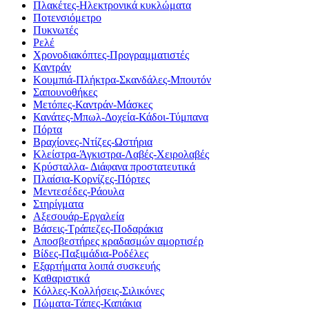
Πλακέτες-Ηλεκτρονικά κυκλώματα
Ποτενσιόμετρο
Πυκνωτές
Ρελέ
Χρονοδιακόπτες-Προγραμματιστές
Καντράν
Κουμπιά-Πλήκτρα-Σκανδάλες-Μπουτόν
Σαπουνοθήκες
Μετόπες-Καντράν-Μάσκες
Κανάτες-Μπωλ-Δοχεία-Κάδοι-Τύμπανα
Πόρτα
Βραχίονες-Ντίζες-Ωστήρια
Κλείστρα-Άγκιστρα-Λαβές-Χειρολαβές
Κρύσταλλα- Διάφανα προστατευτικά
Πλαίσια-Κορνίζες-Πόρτες
Μεντεσέδες-Ράουλα
Στηρίγματα
Αξεσουάρ-Εργαλεία
Βάσεις-Τράπεζες-Ποδαράκια
Αποσβεστήρες κραδασμών αμορτισέρ
Βίδες-Παξιμάδια-Ροδέλες
Εξαρτήματα λοιπά συσκευής
Καθαριστικά
Κόλλες-Κολλήσεις-Σιλικόνες
Πώματα-Τάπες-Καπάκια