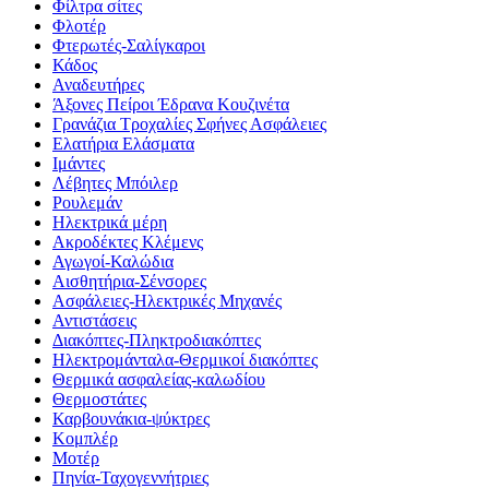
Φίλτρα σίτες
Φλοτέρ
Φτερωτές-Σαλίγκαροι
Κάδος
Αναδευτήρες
Άξονες Πείροι Έδρανα Κουζινέτα
Γρανάζια Τροχαλίες Σφήνες Ασφάλειες
Ελατήρια Ελάσματα
Ιμάντες
Λέβητες Μπόιλερ
Ρουλεμάν
Ηλεκτρικά μέρη
Ακροδέκτες Κλέμενς
Αγωγοί-Καλώδια
Αισθητήρια-Σένσορες
Ασφάλειες-Ηλεκτρικές Μηχανές
Αντιστάσεις
Διακόπτες-Πληκτροδιακόπτες
Ηλεκτρομάνταλα-Θερμικοί διακόπτες
Θερμικά ασφαλείας-καλωδίου
Θερμοστάτες
Καρβουνάκια-ψύκτρες
Κομπλέρ
Μοτέρ
Πηνία-Ταχογεννήτριες