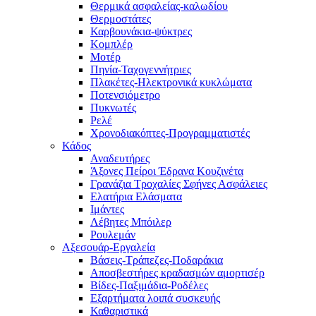
Θερμικά ασφαλείας-καλωδίου
Θερμοστάτες
Καρβουνάκια-ψύκτρες
Κομπλέρ
Μοτέρ
Πηνία-Ταχογεννήτριες
Πλακέτες-Ηλεκτρονικά κυκλώματα
Ποτενσιόμετρο
Πυκνωτές
Ρελέ
Χρονοδιακόπτες-Προγραμματιστές
Κάδος
Αναδευτήρες
Άξονες Πείροι Έδρανα Κουζινέτα
Γρανάζια Τροχαλίες Σφήνες Ασφάλειες
Ελατήρια Ελάσματα
Ιμάντες
Λέβητες Μπόιλερ
Ρουλεμάν
Αξεσουάρ-Εργαλεία
Βάσεις-Τράπεζες-Ποδαράκια
Αποσβεστήρες κραδασμών αμορτισέρ
Βίδες-Παξιμάδια-Ροδέλες
Εξαρτήματα λοιπά συσκευής
Καθαριστικά