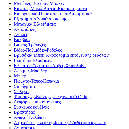
Μετώπες-Καντράν-Μάσκες
Κανάτες-Μπωλ-Δοχεία-Κάδοι-Τύμπανα
Καθαριστικά-Προστατευτικά-Αποσμητικά
Εξαρτήματα λοιπά συσκευής
Μηχανικά Εξαρτήματα
Αντιστάσεις
Αντλίες
Βαλβίδες
Βάσεις-Τράπεζες
Βίδες-Παξιμάδια-Ροδέλες
Βρυσάκια-Μπεκ-Ακροστόμια εκτόξευσης ρευστών
Ελατήρια-Ελάσματα
Κλείστρα-Άγκιστρα-Λαβές-Χειρολαβές
Λέβητες-Μπόιλερ
Μοτέρ
Πώματα-Τάπες-Καπάκια
Στηρίγματα
Σωλήνες
Τσιμούχες-Φλάντζες-Στεγανωτικά O'ring
Διάφορες μικροσυσκευές
Συσκευές κουζίνας
Βραστήρας
Αγωγοί-Καλώδια
Ακροδέκτες κλέμενς-Φισέτες-Σύνδεσμοι αγωγών
Αντιστάσεις