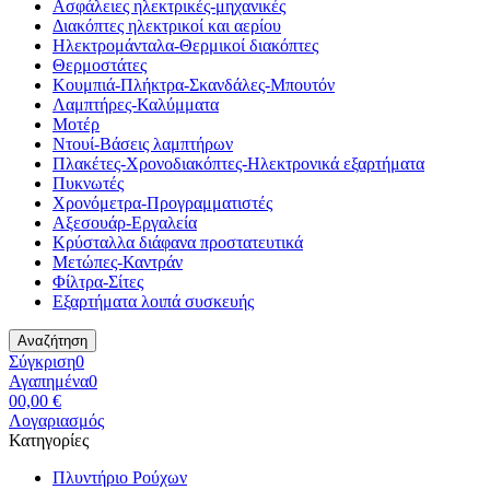
Ασφάλειες ηλεκτρικές-μηχανικές
Διακόπτες ηλεκτρικοί και αερίου
Ηλεκτρομάνταλα-Θερμικοί διακόπτες
Θερμοστάτες
Κουμπιά-Πλήκτρα-Σκανδάλες-Μπουτόν
Λαμπτήρες-Καλύμματα
Μοτέρ
Ντουί-Βάσεις λαμπτήρων
Πλακέτες-Χρονοδιακόπτες-Ηλεκτρονικά εξαρτήματα
Πυκνωτές
Χρονόμετρα-Προγραμματιστές
Αξεσουάρ-Εργαλεία
Κρύσταλλα διάφανα προστατευτικά
Μετώπες-Καντράν
Φίλτρα-Σίτες
Εξαρτήματα λοιπά συσκευής
Αναζήτηση
Σύγκριση
0
Αγαπημένα
0
0
0,00 €
Λογαριασμός
Κατηγορίες
Πλυντήριο Ρούχων