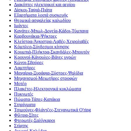
Διακόπτες ηλεκτρικοί και αερίου
Δίσκοι-Ταψιά-Πιάτα
Εξαρτήματα λοιπά συσκευής
Θερμικά ασφαλείας καλωδίου
Ιμάντες
Κανάτες-Μπωλ-Δοχεία-Κάδοι-Τύμπανα
Καρβουνάκια-Ψήκτρες
Κλείστρα-Άγκιστρα-Λαβές-Χειρολαβές
Κόμπλερ-Σύνδεσμοι κίνησης
Κουμπιά-Πλήκτρα-Σκανδάλες-Μπουτόν
Κρουνοί-Κάνουλες-Βάνες υγρών
Κώνοι-Σβούρες
Λαμπτήρες
Μαχαίρια-Ξυράφια-Ξύστρες-Ψαλίδια
Μηχανισμοί-Μειωτήρες στροφών
Μοτέρ
Πλακέτες-Ηλεκτρονικά κυκλώματα
Πυκνωτές
Πώματα-Τάπες-Καπάκια
Στηρίγματα
Τσιμούχες-Φλάντζες-Στεγανωτικά O'ring
Φίλτρα-Σίτες
Φτερωτές-Σαλίγκαροι
Στίφτης
Αγωγοί-Καλώδια