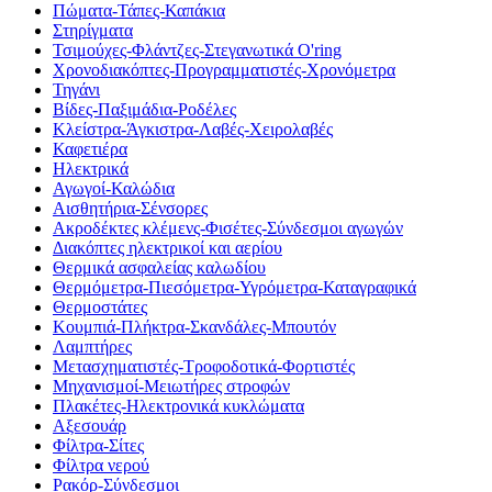
Πώματα-Τάπες-Καπάκια
Στηρίγματα
Τσιμούχες-Φλάντζες-Στεγανωτικά O'ring
Χρονοδιακόπτες-Προγραμματιστές-Χρονόμετρα
Τηγάνι
Βίδες-Παξιμάδια-Ροδέλες
Κλείστρα-Άγκιστρα-Λαβές-Χειρολαβές
Καφετιέρα
Ηλεκτρικά
Αγωγοί-Καλώδια
Αισθητήρια-Σένσορες
Ακροδέκτες κλέμενς-Φισέτες-Σύνδεσμοι αγωγών
Διακόπτες ηλεκτρικοί και αερίου
Θερμικά ασφαλείας καλωδίου
Θερμόμετρα-Πιεσόμετρα-Υγρόμετρα-Καταγραφικά
Θερμοστάτες
Κουμπιά-Πλήκτρα-Σκανδάλες-Μπουτόν
Λαμπτήρες
Μετασχηματιστές-Τροφοδοτικά-Φορτιστές
Μηχανισμοί-Μειωτήρες στροφών
Πλακέτες-Ηλεκτρονικά κυκλώματα
Αξεσουάρ
Φίλτρα-Σίτες
Φίλτρα νερού
Ρακόρ-Σύνδεσμοι