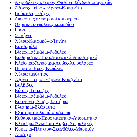
Ακροδέκτες κλέμενς-Φισέτες-Σύνδεσμοι αγωγών
Άξονες-Πείροι-Έδρανα-Κουζινέτα
Βούρτσες-Τσόχες
Διακόπτες ηλεκτρικοί και αερίου
Θερμικά ασφαλείας καλωδίου
Ιμάντες
Σωλήνες
Χύτρα-Κατσαρόλα-Τηγάνι
Κατσαρόλα
Βίδες-Παξιμάδια-Ροδέλες
Καθαριστικά-Προστατευτικά-Αποσμητικά
Κλείστρα-Άγκιστρα-Λαβές-Χειρολαβές
Πώματα-Τάπες-Καπάκια
Χύτρα ταχύτητας
Άξονες-Πείροι-Έδρανα-Κουζινέτα
Βαλβίδες
Βάσεις-Τράπεζες
Βίδες-Παξιμάδια-Ροδέλες
Βραχίονες-Ντίζες-Ωστήρια
Ελατήρια-Ελάσματα
Εξαρτήματα λοιπά συσκευής
Καθαριστικά-Προστατευτικά-Αποσμητικά
Κλείστρα-Άγκιστρα-Λαβές-Χειρολαβές
Κουμπιά-Πλήκτρα-Σκανδάλες-Μπουτόν
Λάστιχα