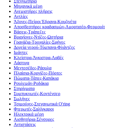
Στεγνωτήριο
Μηχανικά μέρη
Ανεμιστήρες πλήρεις
Αντλίες
Άξονες-Πείροι Έδρανα-Κουζινέτα
Αποσβεστήρες κραδασμών-Αμορτισέρ-Φερμουίτ
Βάσεις-Τράπεζες
Βραχίονες-Ντίζες-Ωστήρια
Γρανάζια-Τροχαλίες-Σφήνες
Δοχεία νερού-Τύμπανα-Φλάντζες
Ιμάντες
Κλείστρα-Άγκιστρα-Λαβές
Λάστιχα
Μεντεσέδες-Ράουλα
Πλαίσια-Κορνίζες-Πόρτες
Πώματα-Τάπες-Καπάκια
Ρουλεμάν-Ροδάκια
Στηρίγματα
Συμπυκνωτές-Κοντένσερ
Σωλήνες
Τσιμούχες-Στεγανωτικά O'ring
Φτερωτές-Σαλίγκαροι
Ηλεκτρικά μέρη
Αισθητήρια-Σένσορες
Αντιστάσεις