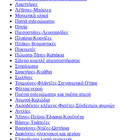
Λαμπτήρες
Λέβητες-Μπόιλερ
Μονωτικά υλικά
Πανιά σιδερώματος
Πηνία
Πιεσοστάτες-Αεροπαγίδες
Πλαίσια-Κορνίζες
Πλάκες θερμαντικές
Πυκνωτές
Πώματα-Τάπες-Καπάκια
Σίδερο κομπλέ ατμοσυστήματος
Στηρίγματα
Σφικτήρες-Κυάθια
Σωλήνες
Τσιμούχες-Φλάντζες-Στεγανωτικά O'ring
Φίλτρα νερού
Πρέσα σιδερώματος και πρέσα ατμού
Αγωγοί-Καλώδια
Ακροδέκτες κλέμενς-Φισέτες-Σύνδεσμοι αγωγών
Αντλίες
Άξονες-Πείροι-Έδρανα-Κουζινέτα
Βάσεις-Τράπεζες
Βραχίονες-Ντίζες-Ωστήρια
Διακόπτες ηλεκτρικοί και αερίου
Εξαρτήματα λοιπά συσκευής