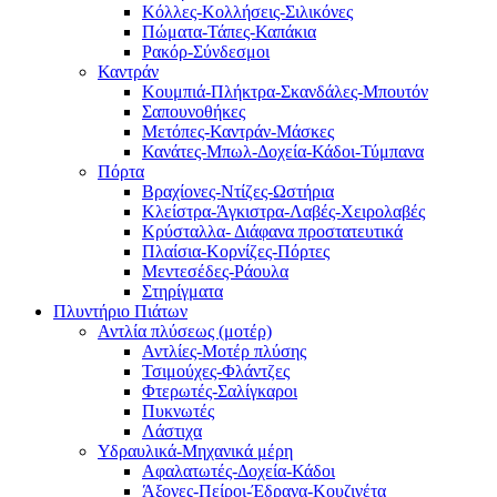
Κόλλες-Κολλήσεις-Σιλικόνες
Πώματα-Τάπες-Καπάκια
Ρακόρ-Σύνδεσμοι
Καντράν
Κουμπιά-Πλήκτρα-Σκανδάλες-Μπουτόν
Σαπουνοθήκες
Μετόπες-Καντράν-Μάσκες
Κανάτες-Μπωλ-Δοχεία-Κάδοι-Τύμπανα
Πόρτα
Βραχίονες-Ντίζες-Ωστήρια
Κλείστρα-Άγκιστρα-Λαβές-Χειρολαβές
Κρύσταλλα- Διάφανα προστατευτικά
Πλαίσια-Κορνίζες-Πόρτες
Μεντεσέδες-Ράουλα
Στηρίγματα
Πλυντήριο Πιάτων
Αντλία πλύσεως (μοτέρ)
Αντλίες-Μοτέρ πλύσης
Τσιμούχες-Φλάντζες
Φτερωτές-Σαλίγκαροι
Πυκνωτές
Λάστιχα
Υδραυλικά-Mηχανικά μέρη
Αφαλατωτές-Δοχεία-Κάδοι
Άξονες-Πείροι-Έδρανα-Κουζινέτα