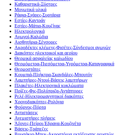
Καθαριστικά-Ξύστρες
Μονωτικά υλικά
Ράφια-Σχάρες-Συρτάρια
Εστίες-Καντράν
Εστίες-Μάτια-Κουζίνας
Ηλεκτρολογικά
Αγωγοί-Καλώδια
Αισθητήρια-Σένσορες
Ακροδέκτες κλέμενς-Φισέτες-Σύνδεσμοι αγωγών
Διακόπτες ηλεκτρικοί και αερίου
Θερμικά ασφαλείας καλωδίου
Θερμόμετρα-Πιεσόμετρα-Υγρόμετρα-Καταγραφικά
Θερμοστάτες
Κουμπιά-Πλήκτρα-Σκανδάλες-Μπουτόν
Λαμπτήρες-Ντουί-Βάσεις λαμπτήρων
Πλακέτες-Ηλεκτρονικά κυκλώματα
Πρίζες-Φις-Πολύπριζα-Αντάπτορες
Ρελέ-Ηλεκτρομαγνητικοί διακόπτες
Χρονοδιακόπτες-Ρολόγια
Φούρνος-Πόρτα
Αντιστάσεις
Ανεμιστήρες πλήρεις
Άξονες-Πείροι-Έδρανα-Κουζινέτα
Βάσεις-Τράπεζες
Βρυσάκια-Μπεκ-Ακροστόμια εκτόξευσης ρευστών