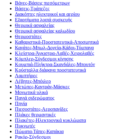
Βάνες-Βάσεις πιεσόμετρων
Βάσεις-Τράπεζες
Διακόπτες ηλεκτρικοί και αερίου
Εξαρτήματα λοιπά συσκευής
Θερμικά ασφαλείας
Θερμικά ασφαλείας καλωδίου
Θερμοστάτες
Καθαριστικά-Προστατευτικά-Αποσμητικά
Κανάτες-Μπωλ-Δοχεία-Κάδοι-Τύμπανα
Κλείστρα-Άγκιστρα-Λαβές-Χειρολαβές
Κόμπλερ-Σύνδεσμοι κίνησης
Κουμπιά-Πλήκτρα-Σκανδάλες-Μπουτόν
Κρύσταλλα διάφανα προστατευτικά
Λαμπτήρες
Λέβητες-Μπόιλερ
Μετώπες-Καντράν-Μάσκες
Μονωτικά υλικά
Πανιά σιδερώματος
Πηνία
Πιεσοστάτες-Αεροπαγίδες
Πλάκες θερμαντικές
Πλακέτες-Ηλεκτρονικά κυκλώματα
Πυκνωτές
Πώματα-Τάπες-Καπάκια
Ρακόρ-Σύνδεσμοι