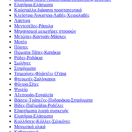
Ελατήρια-Ελάσματα
Κρύσταλλα διάφανα προστατευτικά
Κλείστρα-Άγκιστρα-Λαβές-Χειρολαβές
Λάστιχα
Μεντεσέδες-Ράουλα
Μηχανισμοί μειωτήρες στροφών
Μετώπες-Καντράν-Μάσκες
Μοτέρ
Πόρτες
Πώματα-Τάπες-Καπάκια
Ρόδες-Ροδάκια
Σωλήνες
Στηρίγματα
Τσιμούχες-Φλάντζες O'ring
Φτερωτές-Σαλίγκαροι
Φίλτρα-Σίτες
Ψυγείο
Αξεσουάρ-Εργαλεία
Βάσεις-Τράπεζες-Ποδαράκια-Στηρίγματα
Βίδες-Παξιμάδια-Ροδέλες
Εξαρτήματα λοιπά συσκευής
Ελατήρια-Ελάσματα
Κολλήσεις-Κόλλες-Σιλικόνες
Μονωτικά υλικά
Καθαριστικά