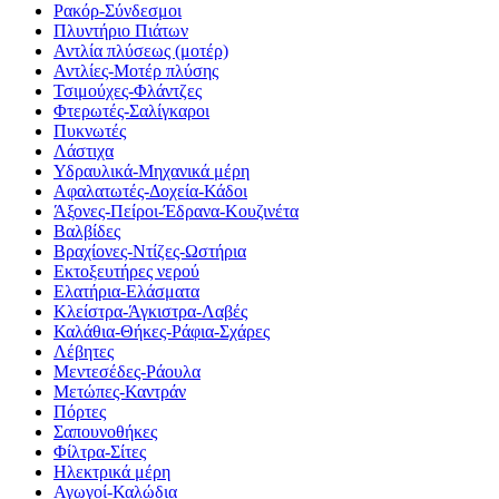
Ρακόρ-Σύνδεσμοι
Πλυντήριο Πιάτων
Αντλία πλύσεως (μοτέρ)
Αντλίες-Μοτέρ πλύσης
Τσιμούχες-Φλάντζες
Φτερωτές-Σαλίγκαροι
Πυκνωτές
Λάστιχα
Υδραυλικά-Mηχανικά μέρη
Αφαλατωτές-Δοχεία-Κάδοι
Άξονες-Πείροι-Έδρανα-Κουζινέτα
Βαλβίδες
Βραχίονες-Ντίζες-Ωστήρια
Εκτοξευτήρες νερού
Ελατήρια-Ελάσματα
Κλείστρα-Άγκιστρα-Λαβές
Καλάθια-Θήκες-Ράφια-Σχάρες
Λέβητες
Μεντεσέδες-Ράουλα
Μετώπες-Καντράν
Πόρτες
Σαπουνοθήκες
Φίλτρα-Σίτες
Ηλεκτρικά μέρη
Αγωγοί-Καλώδια