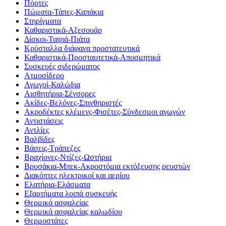
Πόρτες
Πώματα-Τάπες-Καπάκια
Στηρίγματα
Καθαριστικά-Αξεσουάρ
Δίσκοι-Ταψιά-Πιάτα
Κρύσταλλα διάφανα προστατευτικά
Καθαριστικά-Προσταυτετικά-Αποσμητικά
Συσκευές σιδερώματος
Ατμοσίδερο
Αγωγοί-Καλώδια
Αισθητήρια-Σένσορες
Ακίδες-Βελόνες-Σπινθηριστές
Ακροδέκτες κλέμενς-Φισέτες-Σύνδεσμοι αγωγών
Αντιστάσεις
Αντλίες
Βαλβίδες
Βάσεις-Τράπεζες
Βραχίονες-Ντίζες-Ωστήρια
Βρυσάκια-Μπεκ-Ακροστόμια εκτόξευσης ρευστών
Διακόπτες ηλεκτρικοί και αερίου
Ελατήρια-Ελάσματα
Εξαρτήματα λοιπά συσκευής
Θερμικά ασφαλείας
Θερμικά ασφαλείας καλωδίου
Θερμοστάτες