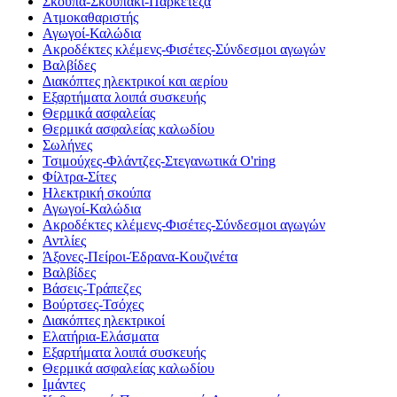
Σκούπα-Σκουπάκι-Παρκετέζα
Ατμοκαθαριστής
Αγωγοί-Καλώδια
Ακροδέκτες κλέμενς-Φισέτες-Σύνδεσμοι αγωγών
Βαλβίδες
Διακόπτες ηλεκτρικοί και αερίου
Εξαρτήματα λοιπά συσκευής
Θερμικά ασφαλείας
Θερμικά ασφαλείας καλωδίου
Σωλήνες
Τσιμούχες-Φλάντζες-Στεγανωτικά O'ring
Φίλτρα-Σίτες
Ηλεκτρική σκούπα
Αγωγοί-Καλώδια
Ακροδέκτες κλέμενς-Φισέτες-Σύνδεσμοι αγωγών
Αντλίες
Άξονες-Πείροι-Έδρανα-Κουζινέτα
Βαλβίδες
Βάσεις-Τράπεζες
Βούρτσες-Τσόχες
Διακόπτες ηλεκτρικοί
Ελατήρια-Ελάσματα
Εξαρτήματα λοιπά συσκευής
Θερμικά ασφαλείας καλωδίου
Ιμάντες