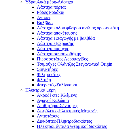
Υδραυλικά μέρη-Λάστιχα
Λάστιχα πόρτας
Ρόδες Ροδάκια
Αντλίες
Βαλβίδες
Λάστιχα κάδου φίλτρου αντλίας πρεσοστάτη
Λάστιχα αποχέτευσης
Λάστιχα εισαγωγής με βαλβίδα
Λάστιχα εξαέρωσης
Λάστιχα παροχής
Λάστιχα σαπουνοθήκης
Πιεσσοστάτες Αεροπαγίδες
Τσιμούχες Φλάντζες Στεγανωτικά Origin
Σφιγκτήρες
Φίλτρα σίτες
Φλοτέρ
Φτερωτές-Σαλίγκαροι
Ηλεκτρικά μέρη
Ακροδέκτες Κλέμενς
Αγωγοί-Καλώδια
Αισθητήρια-Σένσορες
Ασφάλειες-Ηλεκτρικές Μηχανές
Αντιστάσεις
Διακόπτες-Πληκτροδιακόπτες
Ηλεκτρομάνταλα-Θερμικοί διακόπτες