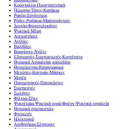
Κρύσταλλα-Προστατευτικά
Πώματα-Τάπες-Καπάκια
Ρακόρ-Σύνδεσμοι
Ρόδες-Ροδάκια-Μασουρίστρες
Δοχεία-Φρουτολεκάνες
Ψυκτικά Μέρη
Ανεμιστήρες
Αντλίες
Βαλβίδες
Βραχίονες-Ντίζες
Εξατμιστές-Συμπυκνωτές-Κοντένσερ
Θερμικά Ασφαλείας καλωδίου
Θερμόμετρα-Καταγραφικά
Μετώπες-Καντράν-Μάσκες
Μοτέρ
Παγομηχανές-Παγοκύστες
Συμπιεστές
Σωλήνες
Φίλτρα-Σίτες
Ψυκτέλαια-Ψυκτικά υγρά-Φρέον-Ψυκτικά εργαλεία
Θερμικά συμπιεστών
Φτερωτές
Ηλεκτρικά
Αισθητήρια-Σένσορες