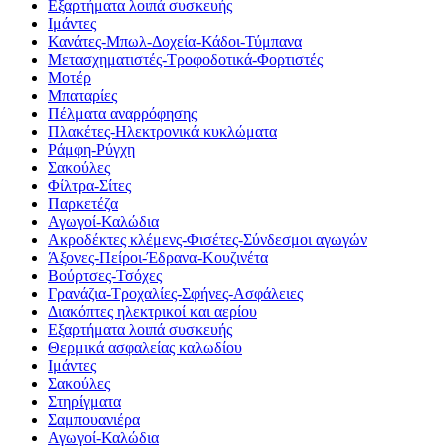
Εξαρτήματα λοιπά συσκευής
Ιμάντες
Κανάτες-Μπωλ-Δοχεία-Κάδοι-Τύμπανα
Μετασχηματιστές-Τροφοδοτικά-Φορτιστές
Μοτέρ
Μπαταρίες
Πέλματα αναρρόφησης
Πλακέτες-Ηλεκτρονικά κυκλώματα
Ράμφη-Ρύγχη
Σακούλες
Φίλτρα-Σίτες
Παρκετέζα
Αγωγοί-Καλώδια
Ακροδέκτες κλέμενς-Φισέτες-Σύνδεσμοι αγωγών
Άξονες-Πείροι-Έδρανα-Κουζινέτα
Βούρτσες-Τσόχες
Γρανάζια-Τροχαλίες-Σφήνες-Ασφάλειες
Διακόπτες ηλεκτρικοί και αερίου
Εξαρτήματα λοιπά συσκευής
Θερμικά ασφαλείας καλωδίου
Ιμάντες
Σακούλες
Στηρίγματα
Σαμπουανιέρα
Αγωγοί-Καλώδια