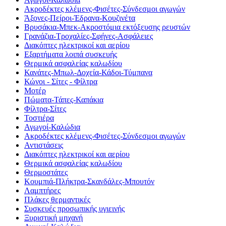
Ακροδέκτες κλέμενς-Φισέτες-Σύνδεσμοι αγωγών
Άξονες-Πείροι-Έδρανα-Κουζινέτα
Βρυσάκια-Μπεκ-Ακροστόμια εκτόξευσης ρευστών
Γρανάζια-Τροχαλίες-Σφήνες-Ασφάλειες
Διακόπτες ηλεκτρικοί και αερίου
Εξαρτήματα λοιπά συσκευής
Θερμικά ασφαλείας καλωδίου
Κανάτες-Μπωλ-Δοχεία-Κάδοι-Τύμπανα
Κώνοι - Σίτες - Φίλτρα
Μοτέρ
Πώματα-Τάπες-Καπάκια
Φίλτρα-Σίτες
Τοστιέρα
Αγωγοί-Καλώδια
Ακροδέκτες κλέμενς-Φισέτες-Σύνδεσμοι αγωγών
Αντιστάσεις
Διακόπτες ηλεκτρικοί και αερίου
Θερμικά ασφαλείας καλωδίου
Θερμοστάτες
Κουμπιά-Πλήκτρα-Σκανδάλες-Μπουτόν
Λαμπτήρες
Πλάκες θερμαντικές
Συσκευές προσωπικής υγιεινής
Ξυριστική μηχανή