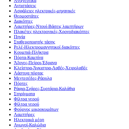
Aνιχνευτικά
Αντιστάσεις
Ασφάλειες ηλεκτρικές-μηχανικές
Θερμοστάτες
Διακόπτες
Λαμπτήρες-Ντουί-Βάσεις λαμπτήρων
Πλακέτες ηλεκτρονικές-Χρονοδιακόπτες
Πηνία
Σταθεροποιητής τάσης
Ρελέ-Ηλεκτρομαγνητικοί διακόπτες
Κουμπιά-Πλήκτρα
Πόρτα-Καμπίνα
Άξονες-Πείροι-Έδρανα
Κλείστρα-Άγκιστρα-Λαβές-Χειρολαβές
Λάστιχα πόρτας
Μεντεσέδες-Ράουλα
Πόρτες
Ράφια-Σχάρες-Συρτάρια-Καλάθια
Στηρίγματα
Φίλτρα νερού
Φίλτρα νερού
Φούρνος μικροκυμάτων
Λαμπτήρες
Ηλεκτρικά μέρη
Αγωγοί-Καλώδια