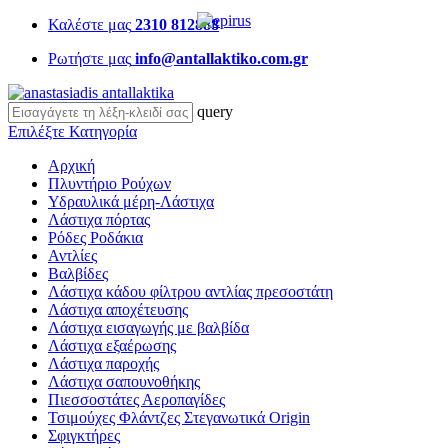
Καλέστε μας
2310 812888
Ρωτήστε μας
info@antallaktiko.com.gr
query
Επιλέξτε Κατηγορία
Αρχική
Πλυντήριο Ρούχων
Υδραυλικά μέρη-Λάστιχα
Λάστιχα πόρτας
Ρόδες Ροδάκια
Αντλίες
Βαλβίδες
Λάστιχα κάδου φίλτρου αντλίας πρεσοστάτη
Λάστιχα αποχέτευσης
Λάστιχα εισαγωγής με βαλβίδα
Λάστιχα εξαέρωσης
Λάστιχα παροχής
Λάστιχα σαπουνοθήκης
Πιεσσοστάτες Αεροπαγίδες
Τσιμούχες Φλάντζες Στεγανωτικά Origin
Σφιγκτήρες