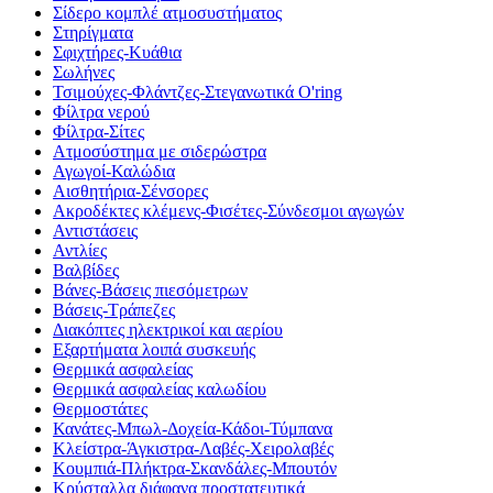
Σίδερο κομπλέ ατμοσυστήματος
Στηρίγματα
Σφιχτήρες-Κυάθια
Σωλήνες
Τσιμούχες-Φλάντζες-Στεγανωτικά O'ring
Φίλτρα νερού
Φίλτρα-Σίτες
Ατμοσύστημα με σιδερώστρα
Αγωγοί-Καλώδια
Αισθητήρια-Σένσορες
Ακροδέκτες κλέμενς-Φισέτες-Σύνδεσμοι αγωγών
Αντιστάσεις
Αντλίες
Βαλβίδες
Βάνες-Βάσεις πιεσόμετρων
Βάσεις-Τράπεζες
Διακόπτες ηλεκτρικοί και αερίου
Εξαρτήματα λοιπά συσκευής
Θερμικά ασφαλείας
Θερμικά ασφαλείας καλωδίου
Θερμοστάτες
Κανάτες-Μπωλ-Δοχεία-Κάδοι-Τύμπανα
Κλείστρα-Άγκιστρα-Λαβές-Χειρολαβές
Κουμπιά-Πλήκτρα-Σκανδάλες-Μπουτόν
Κρύσταλλα διάφανα προστατευτικά