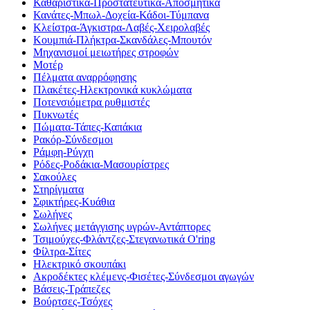
Καθαριστικά-Προστατευτικά-Αποσμητικά
Κανάτες-Μπωλ-Δοχεία-Κάδοι-Τύμπανα
Κλείστρα-Άγκιστρα-Λαβές-Χειρολαβές
Κουμπιά-Πλήκτρα-Σκανδάλες-Μπουτόν
Μηχανισμοί μειωτήρες στροφών
Μοτέρ
Πέλματα αναρρόφησης
Πλακέτες-Ηλεκτρονικά κυκλώματα
Ποτενσιόμετρα ρυθμιστές
Πυκνωτές
Πώματα-Τάπες-Καπάκια
Ρακόρ-Σύνδεσμοι
Ράμφη-Ρύγχη
Ρόδες-Ροδάκια-Μασουρίστρες
Σακούλες
Στηρίγματα
Σφικτήρες-Κυάθια
Σωλήνες
Σωλήνες μετάγγισης υγρών-Αντάπτορες
Τσιμούχες-Φλάντζες-Στεγανωτικά O'ring
Φίλτρα-Σίτες
Ηλεκτρικό σκουπάκι
Ακροδέκτες κλέμενς-Φισέτες-Σύνδεσμοι αγωγών
Βάσεις-Τράπεζες
Βούρτσες-Τσόχες