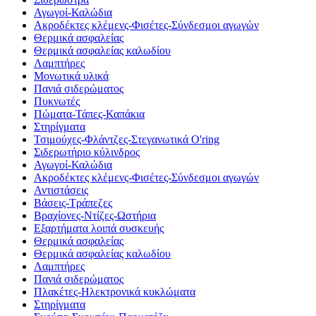
Αγωγοί-Καλώδια
Ακροδέκτες κλέμενς-Φισέτες-Σύνδεσμοι αγωγών
Θερμικά ασφαλείας
Θερμικά ασφαλείας καλωδίου
Λαμπτήρες
Μονωτικά υλικά
Πανιά σιδερώματος
Πυκνωτές
Πώματα-Τάπες-Καπάκια
Στηρίγματα
Τσιμούχες-Φλάντζες-Στεγανωτικά O'ring
Σιδερωτήριο κύλινδρος
Αγωγοί-Καλώδια
Ακροδέκτες κλέμενς-Φισέτες-Σύνδεσμοι αγωγών
Αντιστάσεις
Βάσεις-Τράπεζες
Βραχίονες-Ντίζες-Ωστήρια
Εξαρτήματα λοιπά συσκευής
Θερμικά ασφαλείας
Θερμικά ασφαλείας καλωδίου
Λαμπτήρες
Πανιά σιδερώματος
Πλακέτες-Ηλεκτρονικά κυκλώματα
Στηρίγματα