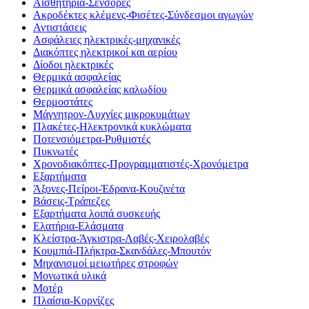
Αισθητήρια-Σένσορες
Ακροδέκτες κλέμενς-Φισέτες-Σύνδεσμοι αγωγών
Αντιστάσεις
Ασφάλειες ηλεκτρικές-μηχανικές
Διακόπτες ηλεκτρικοί και αερίου
Δίοδοι ηλεκτρικές
Θερμικά ασφαλείας
Θερμικά ασφαλείας καλωδίου
Θερμοστάτες
Μάγνητρον-Λυχνίες μικροκυμάτων
Πλακέτες-Ηλεκτρονικά κυκλώματα
Ποτενσιόμετρα-Ρυθμιστές
Πυκνωτές
Χρονοδιακόπτες-Προγραμματιστές-Χρονόμετρα
Εξαρτήματα
Άξονες-Πείροι-Έδρανα-Κουζινέτα
Βάσεις-Τράπεζες
Εξαρτήματα λοιπά συσκευής
Ελατήρια-Ελάσματα
Κλείστρα-Άγκιστρα-Λαβές-Χειρολαβές
Κουμπιά-Πλήκτρα-Σκανδάλες-Μπουτόν
Μηχανισμοί μειωτήρες στροφών
Μονωτικά υλικά
Μοτέρ
Πλαίσια-Κορνίζες