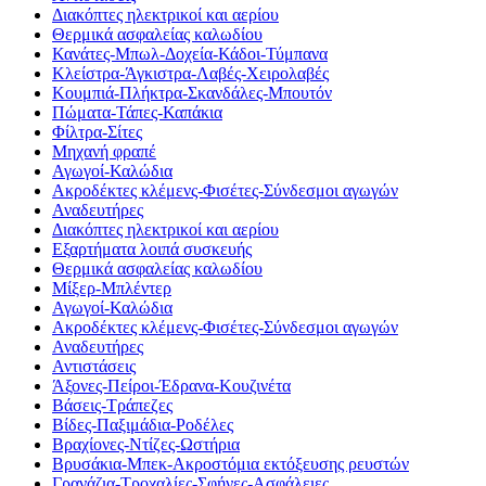
Διακόπτες ηλεκτρικοί και αερίου
Θερμικά ασφαλείας καλωδίου
Κανάτες-Μπωλ-Δοχεία-Κάδοι-Τύμπανα
Κλείστρα-Άγκιστρα-Λαβές-Χειρολαβές
Κουμπιά-Πλήκτρα-Σκανδάλες-Μπουτόν
Πώματα-Τάπες-Καπάκια
Φίλτρα-Σίτες
Μηχανή φραπέ
Αγωγοί-Καλώδια
Ακροδέκτες κλέμενς-Φισέτες-Σύνδεσμοι αγωγών
Αναδευτήρες
Διακόπτες ηλεκτρικοί και αερίου
Εξαρτήματα λοιπά συσκευής
Θερμικά ασφαλείας καλωδίου
Μίξερ-Μπλέντερ
Αγωγοί-Καλώδια
Ακροδέκτες κλέμενς-Φισέτες-Σύνδεσμοι αγωγών
Αναδευτήρες
Αντιστάσεις
Άξονες-Πείροι-Έδρανα-Κουζινέτα
Βάσεις-Τράπεζες
Βίδες-Παξιμάδια-Ροδέλες
Βραχίονες-Ντίζες-Ωστήρια
Βρυσάκια-Μπεκ-Ακροστόμια εκτόξευσης ρευστών
Γρανάζια-Τροχαλίες-Σφήνες-Ασφάλειες