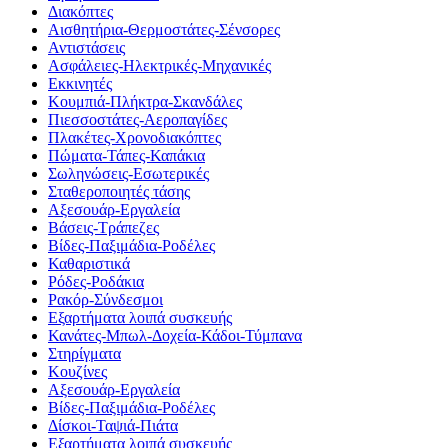
Διακόπτες
Αισθητήρια-Θερμοστάτες-Σένσορες
Αντιστάσεις
Ασφάλειες-Ηλεκτρικές-Μηχανικές
Εκκινητές
Κουμπιά-Πλήκτρα-Σκανδάλες
Πιεσσοστάτες-Αεροπαγίδες
Πλακέτες-Χρονοδιακόπτες
Πώματα-Τάπες-Καπάκια
Σωληνώσεις-Εσωτερικές
Σταθεροποιητές τάσης
Αξεσουάρ-Εργαλεία
Βάσεις-Τράπεζες
Βίδες-Παξιμάδια-Ροδέλες
Καθαριστικά
Ρόδες-Ροδάκια
Ρακόρ-Σύνδεσμοι
Εξαρτήματα λοιπά συσκευής
Κανάτες-Μπωλ-Δοχεία-Κάδοι-Τύμπανα
Στηρίγματα
Κουζίνες
Αξεσουάρ-Εργαλεία
Βίδες-Παξιμάδια-Ροδέλες
Δίσκοι-Ταψιά-Πιάτα
Εξαρτήματα λοιπά συσκευής