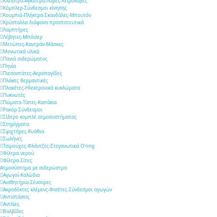
Κλείστρα-Άγκιστρα-Λαβές-Χειρολαβές
Κόμπλερ-Σύνδεσμοι κίνησης
Κουμπιά-Πλήκτρα-Σκανδάλες-Μπουτόν
Κρύσταλλα διάφανα προστατευτικά
Λαμπτήρες
Λέβητες-Μπόιλερ
Μετώπες-Καντράν-Μάσκες
Μονωτικά υλικά
Πανιά σιδερώματος
Πηνία
Πιεσοστάτες-Αεροπαγίδες
Πλάκες θερμαντικές
Πλακέτες-Ηλεκτρονικά κυκλώματα
Πυκνωτές
Πώματα-Τάπες-Καπάκια
Ρακόρ-Σύνδεσμοι
Σίδερο κομπλέ ατμοσυστήματος
Στηρίγματα
Σφιχτήρες-Κυάθια
Σωλήνες
Τσιμούχες-Φλάντζες-Στεγανωτικά O'ring
Φίλτρα νερού
Φίλτρα-Σίτες
Ατμοσύστημα με σιδερώστρα
Αγωγοί-Καλώδια
Αισθητήρια-Σένσορες
Ακροδέκτες κλέμενς-Φισέτες-Σύνδεσμοι αγωγών
Αντιστάσεις
Αντλίες
Βαλβίδες