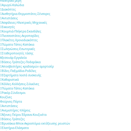
Ηλεκτρικά μέρη
Αγωγοί-Καλώδια
Διακόπτες
Αισθητήρια-Θερμοστάτες-Σένσορες
Αντιστάσεις
Ασφάλειες-Ηλεκτρικές-Μηχανικές
Εκκινητές
Κουμπιά-Πλήκτρα-Σκανδάλες
Πιεσσοστάτες-Αεροπαγίδες
Πλακέτες-Χρονοδιακόπτες
Πώματα-Τάπες-Καπάκια
Σωληνώσεις-Εσωτερικές
Σταθεροποιητές τάσης
Αξεσουάρ-Εργαλεία
Βάσεις-Τράπεζες-Ποδαράκια
Αποσβεστήρες κραδασμών αμορτισέρ
Βίδες-Παξιμάδια-Ροδέλες
Εξαρτήματα λοιπά συσκευής
Καθαριστικά
Κόλλες-Κολλήσεις-Σιλικόνες
Πώματα-Τάπες-Καπάκια
Ρακόρ-Σύνδεσμοι
Κουζίνες
Φούρνος-Πόρτα
Αντιστάσεις
Ανεμιστήρες πλήρεις
Άξονες-Πείροι-Έδρανα-Κουζινέτα
Βάσεις-Τράπεζες
Βρυσάκια-Μπεκ-Ακροστόμια εκτόξευσης ρευστών
Ελατήρια-Ελάσματα