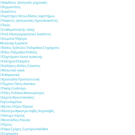
Ασφάλειες ηλεκτρικές-μηχανικές
Θερμοστάτες
Διακόπτες
Λαμπτήρες-Ντουί-Βάσεις λαμπτήρων
Πλακέτες ηλεκτρονικές-Χρονοδιακόπτες
Πηνία
Σταθεροποιητής τάσης
Ρελέ-Ηλεκτρομαγνητικοί διακόπτες
Κουμπιά-Πλήκτρα
Αξεσουάρ-Εργαλεία
Βάσεις-Τράπεζες-Ποδαράκια-Στηρίγματα
Βίδες-Παξιμάδια-Ροδέλες
Εξαρτήματα λοιπά συσκευής
Ελατήρια-Ελάσματα
Κολλήσεις-Κόλλες-Σιλικόνες
Μονωτικά υλικά
Καθαριστικά
Κρύσταλλα-Προστατευτικά
Πώματα-Τάπες-Καπάκια
Ρακόρ-Σύνδεσμοι
Ρόδες-Ροδάκια-Μασουρίστρες
Δοχεία-Φρουτολεκάνες
Πόρτα-Καμπίνα
Άξονες-Πείροι-Έδρανα
Κλείστρα-Άγκιστρα-Λαβές-Χειρολαβές
Λάστιχα πόρτας
Μεντεσέδες-Ράουλα
Πόρτες
Ράφια-Σχάρες-Συρτάρια-Καλάθια
Στηρίγματα