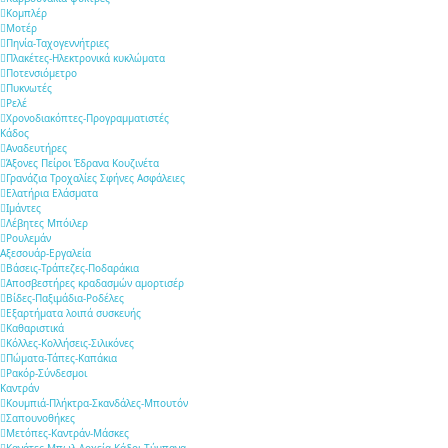
Κομπλέρ
Μοτέρ
Πηνία-Ταχογεννήτριες
Πλακέτες-Ηλεκτρονικά κυκλώματα
Ποτενσιόμετρο
Πυκνωτές
Ρελέ
Χρονοδιακόπτες-Προγραμματιστές
Κάδος
Αναδευτήρες
Άξονες Πείροι Έδρανα Κουζινέτα
Γρανάζια Τροχαλίες Σφήνες Ασφάλειες
Ελατήρια Ελάσματα
Ιμάντες
Λέβητες Μπόιλερ
Ρουλεμάν
Αξεσουάρ-Εργαλεία
Βάσεις-Τράπεζες-Ποδαράκια
Αποσβεστήρες κραδασμών αμορτισέρ
Βίδες-Παξιμάδια-Ροδέλες
Εξαρτήματα λοιπά συσκευής
Καθαριστικά
Κόλλες-Κολλήσεις-Σιλικόνες
Πώματα-Τάπες-Καπάκια
Ρακόρ-Σύνδεσμοι
Καντράν
Κουμπιά-Πλήκτρα-Σκανδάλες-Μπουτόν
Σαπουνοθήκες
Μετόπες-Καντράν-Μάσκες
Κανάτες-Μπωλ-Δοχεία-Κάδοι-Τύμπανα