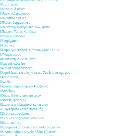
Λαμπτήρες
Μονωτικά υλικά
Πανιά σιδερώματος
Πλαίσια-Κορνίζες
Πλάκες θερμαντικές
Πλακέτες-Ηλεκτρονικά κυκλώματα
Πώματα-Τάπες-Καπάκια
Ρακόρ-Σύνδεσμοι
Στηρίγματα
Σωλήνες
Τσιμούχες-Φλάντζες-Στεγανωτικά O'ring
Φίλτρα νερού
Ατμοσύστημα με λέβητα
Αγωγοί-Καλώδια
Αισθητήρια-Σένσορες
Ακροδέκτες κλέμενς-Φισέτες-Σύνδεσμοι αγωγών
Αντιστάσεις
Αντλίες
Άξονες-Πείροι-Έδρανα-Κουζινέτα
Βαλβίδες
Βάνες-Βάσεις πιεσόμετρων
Βάσεις-Τράπεζες
Διακόπτες ηλεκτρικοί και αερίου
Εξαρτήματα λοιπά συσκευής
Θερμικά ασφαλείας
Θερμικά ασφαλείας καλωδίου
Θερμοστάτες
Καθαριστικά-Προστατευτικά-Αποσμητικά
Κανάτες-Μπωλ-Δοχεία-Κάδοι-Τύμπανα