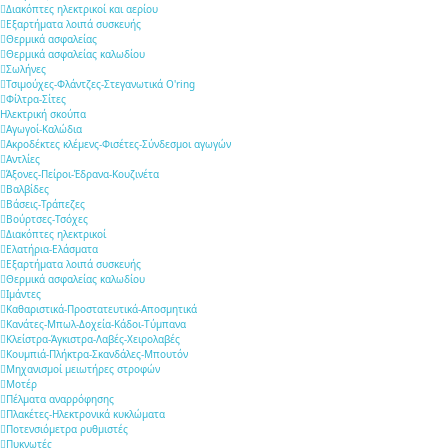
Διακόπτες ηλεκτρικοί και αερίου
Εξαρτήματα λοιπά συσκευής
Θερμικά ασφαλείας
Θερμικά ασφαλείας καλωδίου
Σωλήνες
Τσιμούχες-Φλάντζες-Στεγανωτικά O'ring
Φίλτρα-Σίτες
Ηλεκτρική σκούπα
Αγωγοί-Καλώδια
Ακροδέκτες κλέμενς-Φισέτες-Σύνδεσμοι αγωγών
Αντλίες
Άξονες-Πείροι-Έδρανα-Κουζινέτα
Βαλβίδες
Βάσεις-Τράπεζες
Βούρτσες-Τσόχες
Διακόπτες ηλεκτρικοί
Ελατήρια-Ελάσματα
Εξαρτήματα λοιπά συσκευής
Θερμικά ασφαλείας καλωδίου
Ιμάντες
Καθαριστικά-Προστατευτικά-Αποσμητικά
Κανάτες-Μπωλ-Δοχεία-Κάδοι-Τύμπανα
Κλείστρα-Άγκιστρα-Λαβές-Χειρολαβές
Κουμπιά-Πλήκτρα-Σκανδάλες-Μπουτόν
Μηχανισμοί μειωτήρες στροφών
Μοτέρ
Πέλματα αναρρόφησης
Πλακέτες-Ηλεκτρονικά κυκλώματα
Ποτενσιόμετρα ρυθμιστές
Πυκνωτές