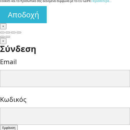
cookies και τα προσωπικά σας δεδομένα σύμφωνα με το EU GDPR.
Περισσότερα...
Αποδοχή
×
×
Σύνδεση
Email
form-
Κωδικός
control
form-
Εμφάνιση