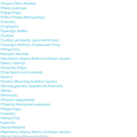
Πώματα-Τάπες-Καπάκια
Ρακόρ-Σύνδεσμοι
Ράμφη-Ρύγχη
Ρόδες-Ροδάκια-Μασουρίστρες
Σακούλες
Στηρίγματα
Σφικτήρες-Κυάθια
Σωλήνες
Σωλήνες μετάγγισης υγρών-Αντάπτορες
Τσιμούχες-Φλάντζες-Στεγανωτικά O'ring
Φίλτρα-Σίτες
Ηλεκτρικό σκουπάκι
Ακροδέκτες κλέμενς-Φισέτες-Σύνδεσμοι αγωγών
Βάσεις-Τράπεζες
Βούρτσες-Τσόχες
Εξαρτήματα λοιπά συσκευής
Ιμάντες
Κανάτες-Μπωλ-Δοχεία-Κάδοι-Τύμπανα
Μετασχηματιστές-Τροφοδοτικά-Φορτιστές
Μοτέρ
Μπαταρίες
Πέλματα αναρρόφησης
Πλακέτες-Ηλεκτρονικά κυκλώματα
Ράμφη-Ρύγχη
Σακούλες
Φίλτρα-Σίτες
Παρκετέζα
Αγωγοί-Καλώδια
Ακροδέκτες κλέμενς-Φισέτες-Σύνδεσμοι αγωγών
Άξονες-Πείροι-Έδρανα-Κουζινέτα