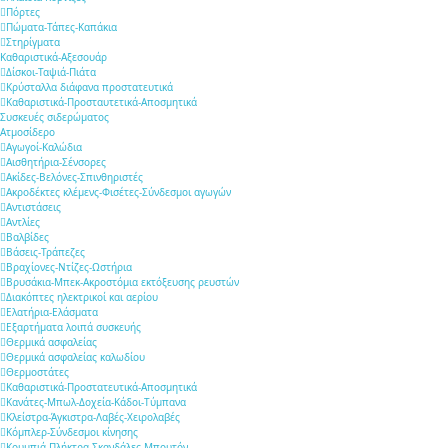
Πόρτες
Πώματα-Τάπες-Καπάκια
Στηρίγματα
Καθαριστικά-Αξεσουάρ
Δίσκοι-Ταψιά-Πιάτα
Κρύσταλλα διάφανα προστατευτικά
Καθαριστικά-Προσταυτετικά-Αποσμητικά
Συσκευές σιδερώματος
Ατμοσίδερο
Αγωγοί-Καλώδια
Αισθητήρια-Σένσορες
Ακίδες-Βελόνες-Σπινθηριστές
Ακροδέκτες κλέμενς-Φισέτες-Σύνδεσμοι αγωγών
Αντιστάσεις
Αντλίες
Βαλβίδες
Βάσεις-Τράπεζες
Βραχίονες-Ντίζες-Ωστήρια
Βρυσάκια-Μπεκ-Ακροστόμια εκτόξευσης ρευστών
Διακόπτες ηλεκτρικοί και αερίου
Ελατήρια-Ελάσματα
Εξαρτήματα λοιπά συσκευής
Θερμικά ασφαλείας
Θερμικά ασφαλείας καλωδίου
Θερμοστάτες
Καθαριστικά-Προστατευτικά-Αποσμητικά
Κανάτες-Μπωλ-Δοχεία-Κάδοι-Τύμπανα
Κλείστρα-Άγκιστρα-Λαβές-Χειρολαβές
Κόμπλερ-Σύνδεσμοι κίνησης
Κουμπιά-Πλήκτρα-Σκανδάλες-Μπουτόν