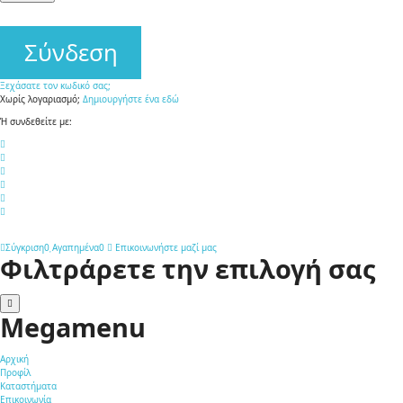
controll
Σύνδεση
Ξεχάσατε τον κωδικό σας;
Χωρίς λογαριασμό;
Δημιουργήστε ένα εδώ
Ή συνδεθείτε με:
Σύγκριση
0
Αγαπημένα
0
Επικοινωνήστε μαζί μας
Φιλτράρετε την επιλογή σας
Megamenu
Αρχική
Προφίλ
Καταστήματα
Επικοινωνία