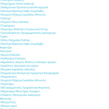
Εξαρτήματα λοιπά συσκευής
Καθαριστικά-Προστατευτικά-Αποσμητικά
Κλείστρα-Άγκιστρα-Λαβές-Χειρολαβές
Κουμπιά-Πλήκτρα-Σκανδάλες-Μπουτόν
Λάστιχα
Πώματα-Τάπες-Καπάκια
Στηρίγματα
Τσιμούχες-Φλάντζες-Στεγανωτικά O'ring
Χρονοδιακόπτες-Προγραμματιστές-Χρονόμετρα
Τηγάνι
Βίδες-Παξιμάδια-Ροδέλες
Κλείστρα-Άγκιστρα-Λαβές-Χειρολαβές
Καφετιέρα
Ηλεκτρικά
Αγωγοί-Καλώδια
Αισθητήρια-Σένσορες
Ακροδέκτες κλέμενς-Φισέτες-Σύνδεσμοι αγωγών
Διακόπτες ηλεκτρικοί και αερίου
Θερμικά ασφαλείας καλωδίου
Θερμόμετρα-Πιεσόμετρα-Υγρόμετρα-Καταγραφικά
Θερμοστάτες
Κουμπιά-Πλήκτρα-Σκανδάλες-Μπουτόν
Λαμπτήρες
Μετασχηματιστές-Τροφοδοτικά-Φορτιστές
Μηχανισμοί-Μειωτήρες στροφών
Πλακέτες-Ηλεκτρονικά κυκλώματα
Αξεσουάρ
Φίλτρα-Σίτες
Φίλτρα νερού