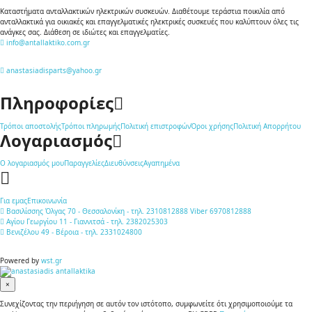
Καταστήματα ανταλλακτικών ηλεκτρικών συσκευών. Διαθέτουμε τεράστια ποικιλία από
ανταλλακτικά για οικιακές και επαγγελματικές ηλεκτρικές συσκευές που καλύπτουν όλες τις
ανάγκες σας. Διάθεση σε ιδιώτες και επαγγελματίες.
info@antallaktiko.com.gr
anastasiadisparts@yahoo.gr
Πληροφορίες
Τρόποι αποστολής
Τρόποι πληρωμής
Πολιτική επιστροφών
Όροι χρήσης
Πολιτική Απορρήτου
Λογαριασμός
Ο λογαριασμός μου
Παραγγελίες
Διευθύνσεις
Αγαπημένα
Για εμας
Επικοινωνία
Βασιλίσσης Όλγας 70 - Θεσσαλονίκη - τηλ. 2310812888 Viber 6970812888
Αγίου Γεωργίου 11 - Γιαννιτσά - τηλ. 2382025303
Βενιζέλου 49 - Βέροια - τηλ. 2331024800
Powered by
wst.gr
×
Συνεχίζοντας την περιήγηση σε αυτόν τον ιστότοπο, συμφωνείτε ότι χρησιμοποιούμε τα