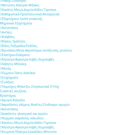
Ρακόρ-Σύνδεσμοι
Μετώπες-Καντράν-Μάσκες
Κανάτες-Μπωλ-Δοχεία-Κάδοι-Τύμπανα
Καθαριστικά-Προστατευτικά-Αποσμητικά
Εξαρτήματα λοιπά συσκευής
Μηχανικά Εξαρτήματα
Αντιστάσεις
Αντλίες
Βαλβίδες
Βάσεις-Τράπεζες
Βίδες-Παξιμάδια-Ροδέλες
Βρυσάκια-Μπεκ-Ακροστόμια εκτόξευσης ρευστών
Ελατήρια-Ελάσματα
Κλείστρα-Άγκιστρα-Λαβές-Χειρολαβές
Λέβητες-Μπόιλερ
Μοτέρ
Πώματα-Τάπες-Καπάκια
Στηρίγματα
Σωλήνες
Τσιμούχες-Φλάντζες-Στεγανωτικά O'ring
Συσκευές κουζίνας
Βραστήρας
Αγωγοί-Καλώδια
Ακροδέκτες κλέμενς-Φισέτες-Σύνδεσμοι αγωγών
Αντιστάσεις
Διακόπτες ηλεκτρικοί και αερίου
Θερμικά ασφαλείας καλωδίου
Κανάτες-Μπωλ-Δοχεία-Κάδοι-Τύμπανα
Κλείστρα-Άγκιστρα-Λαβές-Χειρολαβές
Κουμπιά-Πλήκτρα-Σκανδάλες-Μπουτόν