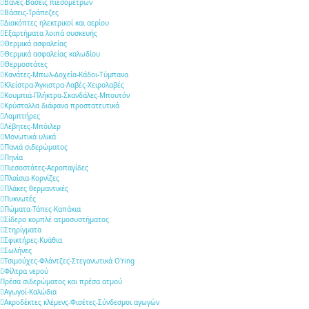
Βάνες-Βάσεις πιεσόμετρων
Βάσεις-Τράπεζες
Διακόπτες ηλεκτρικοί και αερίου
Εξαρτήματα λοιπά συσκευής
Θερμικά ασφαλείας
Θερμικά ασφαλείας καλωδίου
Θερμοστάτες
Κανάτες-Μπωλ-Δοχεία-Κάδοι-Τύμπανα
Κλείστρα-Άγκιστρα-Λαβές-Χειρολαβές
Κουμπιά-Πλήκτρα-Σκανδάλες-Μπουτόν
Κρύσταλλα διάφανα προστατευτικά
Λαμπτήρες
Λέβητες-Μπόιλερ
Μονωτικά υλικά
Πανιά σιδερώματος
Πηνία
Πιεσοστάτες-Αεροπαγίδες
Πλαίσια-Κορνίζες
Πλάκες θερμαντικές
Πυκνωτές
Πώματα-Τάπες-Καπάκια
Σίδερο κομπλέ ατμοσυστήματος
Στηρίγματα
Σφικτήρες-Κυάθια
Σωλήνες
Τσιμούχες-Φλάντζες-Στεγανωτικά O'ring
Φίλτρα νερού
Πρέσα σιδερώματος και πρέσα ατμού
Αγωγοί-Καλώδια
Ακροδέκτες κλέμενς-Φισέτες-Σύνδεσμοι αγωγών