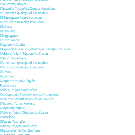
Βούρτσες-Τσόχες
Γρανάζια-Τροχαλίες-Σφήνες-Ασφάλειες
Διακόπτες ηλεκτρικοί και αερίου
Εξαρτήματα λοιπά συσκευής
Θερμικά ασφαλείας καλωδίου
Ιμάντες
Σακούλες
Στηρίγματα
Σαμπουανιέρα
Αγωγοί-Καλώδια
Ακροδέκτες κλέμενς-Φισέτες-Σύνδεσμοι αγωγών
Άξονες-Πείροι-Έδρανα-Κουζινέτα
Βούρτσες-Τσόχες
Διακόπτες ηλεκτρικοί και αερίου
Θερμικά ασφαλείας καλωδίου
Ιμάντες
Σωλήνες
Χύτρα-Κατσαρόλα-Τηγάνι
Κατσαρόλα
Βίδες-Παξιμάδια-Ροδέλες
Καθαριστικά-Προστατευτικά-Αποσμητικά
Κλείστρα-Άγκιστρα-Λαβές-Χειρολαβές
Πώματα-Τάπες-Καπάκια
Χύτρα ταχύτητας
Άξονες-Πείροι-Έδρανα-Κουζινέτα
Βαλβίδες
Βάσεις-Τράπεζες
Βίδες-Παξιμάδια-Ροδέλες
Βραχίονες-Ντίζες-Ωστήρια
Ελατήρια-Ελάσματα