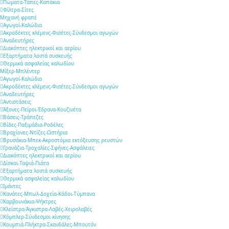
Πώματα-Τάπες-Καπάκια
Φίλτρα-Σίτες
Μηχανή φραπέ
Αγωγοί-Καλώδια
Ακροδέκτες κλέμενς-Φισέτες-Σύνδεσμοι αγωγών
Αναδευτήρες
Διακόπτες ηλεκτρικοί και αερίου
Εξαρτήματα λοιπά συσκευής
Θερμικά ασφαλείας καλωδίου
Μίξερ-Μπλέντερ
Αγωγοί-Καλώδια
Ακροδέκτες κλέμενς-Φισέτες-Σύνδεσμοι αγωγών
Αναδευτήρες
Αντιστάσεις
Άξονες-Πείροι-Έδρανα-Κουζινέτα
Βάσεις-Τράπεζες
Βίδες-Παξιμάδια-Ροδέλες
Βραχίονες-Ντίζες-Ωστήρια
Βρυσάκια-Μπεκ-Ακροστόμια εκτόξευσης ρευστών
Γρανάζια-Τροχαλίες-Σφήνες-Ασφάλειες
Διακόπτες ηλεκτρικοί και αερίου
Δίσκοι-Ταψιά-Πιάτα
Εξαρτήματα λοιπά συσκευής
Θερμικά ασφαλείας καλωδίου
Ιμάντες
Κανάτες-Μπωλ-Δοχεία-Κάδοι-Τύμπανα
Καρβουνάκια-Ψήκτρες
Κλείστρα-Άγκιστρα-Λαβές-Χειρολαβές
Κόμπλερ-Σύνδεσμοι κίνησης
Κουμπιά-Πλήκτρα-Σκανδάλες-Μπουτόν