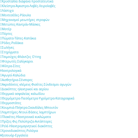
Κρύσταλλα διάφανα προστατευτικά
Κλείστρα-Άγκιστρα-Λαβές-Χειρολαβές
Λάστιχα
Μεντεσέδες-Ράουλα
Μηχανισμοί μειωτήρες στροφών
Μετώπες-Καντράν-Μάσκες
Μοτέρ
Πόρτες
Πώματα-Τάπες-Καπάκια
Ρόδες-Ροδάκια
Σωλήνες
Στηρίγματα
Τσιμούχες-Φλάντζες O'ring
Φτερωτές-Σαλίγκαροι
Φίλτρα-Σίτες
Ηλεκτρολογικά
Αγωγοί-Καλώδια
Αισθητήρια-Σένσορες
Ακροδέκτες κλέμενς-Φισέτες-Σύνδεσμοι αγωγών
Διακόπτες ηλεκτρικοί και αερίου
Θερμικά ασφαλείας καλωδίου
Θερμόμετρα-Πιεσόμετρα-Υγρόμετρα-Καταγραφικά
Θερμοστάτες
Κουμπιά-Πλήκτρα-Σκανδάλες-Μπουτόν
Λαμπτήρες-Ντουί-Βάσεις λαμπτήρων
Πλακέτες-Ηλεκτρονικά κυκλώματα
Πρίζες-Φις-Πολύπριζα-Αντάπτορες
Ρελέ-Ηλεκτρομαγνητικοί διακόπτες
Χρονοδιακόπτες-Ρολόγια
Αξεσουάρ-Εργαλεία