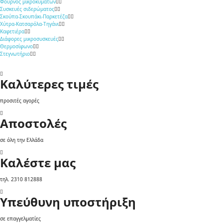
Φούρνος μικροκυμάτων
Συσκευές σιδερώματος
Σκούπα-Σκουπάκι-Παρκετέζα
Χύτρα-Κατσαρόλα-Τηγάνι
Καφετιέρα
Διάφορες μικροσυσκευές
Θερμοσίφωνο
Στεγνωτήριο
Καλύτερες τιμές
προσιτές αγορές
Αποστολές
σε όλη την Ελλάδα
Καλέστε μας
τηλ. 2310 812888
Υπεύθυνη υποστήριξη
σε επαγγελματίες