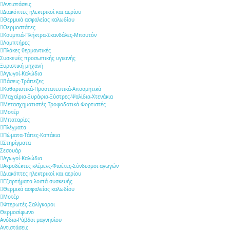
Αντιστάσεις
Διακόπτες ηλεκτρικοί και αερίου
Θερμικά ασφαλείας καλωδίου
Θερμοστάτες
Κουμπιά-Πλήκτρα-Σκανδάλες-Μπουτόν
Λαμπτήρες
Πλάκες θερμαντικές
Συσκευές προσωπικής υγιεινής
Ξυριστική μηχανή
Αγωγοί-Καλώδια
Βάσεις-Τράπεζες
Καθαριστικά-Προστατευτικά-Αποσμητικά
Μαχαίρια-Ξυράφια-Ξύστρες-Ψαλίδια-Χτενάκια
Μετασχηματιστές-Τροφοδοτικά-Φορτιστές
Μοτέρ
Μπαταρίες
Πλέγματα
Πώματα-Τάπες-Καπάκια
Στηρίγματα
Σεσουάρ
Αγωγοί-Καλώδια
Ακροδέκτες κλέμενς-Φισέτες-Σύνδεσμοι αγωγών
Διακόπτες ηλεκτρικοί και αερίου
Εξαρτήματα λοιπά συσκευής
Θερμικά ασφαλείας καλωδίου
Μοτέρ
Φτερωτές-Σαλίγκαροι
Θερμοσίφωνο
Ανόδια-Ράβδοι μαγνησίου
Αντιστάσεις