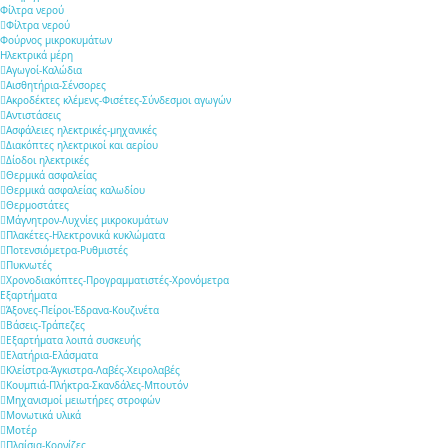
Φίλτρα νερού
Φίλτρα νερού
Φούρνος μικροκυμάτων
Ηλεκτρικά μέρη
Αγωγοί-Καλώδια
Αισθητήρια-Σένσορες
Ακροδέκτες κλέμενς-Φισέτες-Σύνδεσμοι αγωγών
Αντιστάσεις
Ασφάλειες ηλεκτρικές-μηχανικές
Διακόπτες ηλεκτρικοί και αερίου
Δίοδοι ηλεκτρικές
Θερμικά ασφαλείας
Θερμικά ασφαλείας καλωδίου
Θερμοστάτες
Μάγνητρον-Λυχνίες μικροκυμάτων
Πλακέτες-Ηλεκτρονικά κυκλώματα
Ποτενσιόμετρα-Ρυθμιστές
Πυκνωτές
Χρονοδιακόπτες-Προγραμματιστές-Χρονόμετρα
Εξαρτήματα
Άξονες-Πείροι-Έδρανα-Κουζινέτα
Βάσεις-Τράπεζες
Εξαρτήματα λοιπά συσκευής
Ελατήρια-Ελάσματα
Κλείστρα-Άγκιστρα-Λαβές-Χειρολαβές
Κουμπιά-Πλήκτρα-Σκανδάλες-Μπουτόν
Μηχανισμοί μειωτήρες στροφών
Μονωτικά υλικά
Μοτέρ
Πλαίσια-Κορνίζες