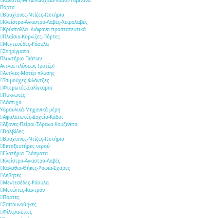
Πόρτα
Βραχίονες-Ντίζες-Ωστήρια
Κλείστρα-Άγκιστρα-Λαβές-Χειρολαβές
Κρύσταλλα- Διάφανα προστατευτικά
Πλαίσια-Κορνίζες-Πόρτες
Μεντεσέδες-Ράουλα
Στηρίγματα
Πλυντήριο Πιάτων
Αντλία πλύσεως (μοτέρ)
Αντλίες-Μοτέρ πλύσης
Τσιμούχες-Φλάντζες
Φτερωτές-Σαλίγκαροι
Πυκνωτές
Λάστιχα
Υδραυλικά-Mηχανικά μέρη
Αφαλατωτές-Δοχεία-Κάδοι
Άξονες-Πείροι-Έδρανα-Κουζινέτα
Βαλβίδες
Βραχίονες-Ντίζες-Ωστήρια
Εκτοξευτήρες νερού
Ελατήρια-Ελάσματα
Κλείστρα-Άγκιστρα-Λαβές
Καλάθια-Θήκες-Ράφια-Σχάρες
Λέβητες
Μεντεσέδες-Ράουλα
Μετώπες-Καντράν
Πόρτες
Σαπουνοθήκες
Φίλτρα-Σίτες