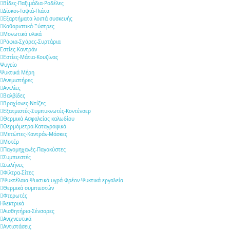
Βίδες-Παξιμάδια-Ροδέλες
Δίσκοι-Ταψιά-Πιάτα
Εξαρτήματα λοιπά συσκευής
Καθαριστικά-Ξύστρες
Μονωτικά υλικά
Ράφια-Σχάρες-Συρτάρια
Εστίες-Καντράν
Εστίες-Μάτια-Κουζίνας
Ψυγείο
Ψυκτικά Μέρη
Ανεμιστήρες
Αντλίες
Βαλβίδες
Βραχίονες-Ντίζες
Εξατμιστές-Συμπυκνωτές-Κοντένσερ
Θερμικά Ασφαλείας καλωδίου
Θερμόμετρα-Καταγραφικά
Μετώπες-Καντράν-Μάσκες
Μοτέρ
Παγομηχανές-Παγοκύστες
Συμπιεστές
Σωλήνες
Φίλτρα-Σίτες
Ψυκτέλαια-Ψυκτικά υγρά-Φρέον-Ψυκτικά εργαλεία
Θερμικά συμπιεστών
Φτερωτές
Ηλεκτρικά
Αισθητήρια-Σένσορες
Aνιχνευτικά
Αντιστάσεις