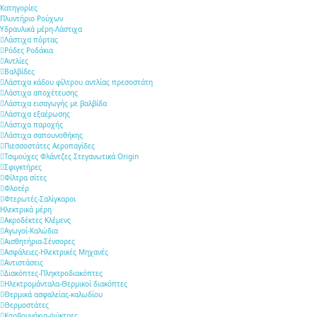
Κατηγορίες
Πλυντήριο Ρούχων
Υδραυλικά μέρη-Λάστιχα
Λάστιχα πόρτας
Ρόδες Ροδάκια
Αντλίες
Βαλβίδες
Λάστιχα κάδου φίλτρου αντλίας πρεσοστάτη
Λάστιχα αποχέτευσης
Λάστιχα εισαγωγής με βαλβίδα
Λάστιχα εξαέρωσης
Λάστιχα παροχής
Λάστιχα σαπουνοθήκης
Πιεσσοστάτες Αεροπαγίδες
Τσιμούχες Φλάντζες Στεγανωτικά Origin
Σφιγκτήρες
Φίλτρα σίτες
Φλοτέρ
Φτερωτές-Σαλίγκαροι
Ηλεκτρικά μέρη
Ακροδέκτες Κλέμενς
Αγωγοί-Καλώδια
Αισθητήρια-Σένσορες
Ασφάλειες-Ηλεκτρικές Μηχανές
Αντιστάσεις
Διακόπτες-Πληκτροδιακόπτες
Ηλεκτρομάνταλα-Θερμικοί διακόπτες
Θερμικά ασφαλείας-καλωδίου
Θερμοστάτες
Καρβουνάκια-ψύκτρες