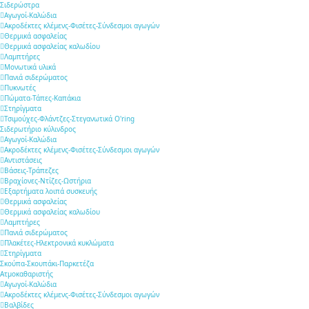
Σιδερώστρα
Αγωγοί-Καλώδια
Ακροδέκτες κλέμενς-Φισέτες-Σύνδεσμοι αγωγών
Θερμικά ασφαλείας
Θερμικά ασφαλείας καλωδίου
Λαμπτήρες
Μονωτικά υλικά
Πανιά σιδερώματος
Πυκνωτές
Πώματα-Τάπες-Καπάκια
Στηρίγματα
Τσιμούχες-Φλάντζες-Στεγανωτικά O'ring
Σιδερωτήριο κύλινδρος
Αγωγοί-Καλώδια
Ακροδέκτες κλέμενς-Φισέτες-Σύνδεσμοι αγωγών
Αντιστάσεις
Βάσεις-Τράπεζες
Βραχίονες-Ντίζες-Ωστήρια
Εξαρτήματα λοιπά συσκευής
Θερμικά ασφαλείας
Θερμικά ασφαλείας καλωδίου
Λαμπτήρες
Πανιά σιδερώματος
Πλακέτες-Ηλεκτρονικά κυκλώματα
Στηρίγματα
Σκούπα-Σκουπάκι-Παρκετέζα
Ατμοκαθαριστής
Αγωγοί-Καλώδια
Ακροδέκτες κλέμενς-Φισέτες-Σύνδεσμοι αγωγών
Βαλβίδες