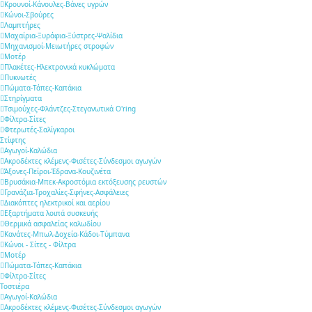
Κρουνοί-Κάνουλες-Βάνες υγρών
Κώνοι-Σβούρες
Λαμπτήρες
Μαχαίρια-Ξυράφια-Ξύστρες-Ψαλίδια
Μηχανισμοί-Μειωτήρες στροφών
Μοτέρ
Πλακέτες-Ηλεκτρονικά κυκλώματα
Πυκνωτές
Πώματα-Τάπες-Καπάκια
Στηρίγματα
Τσιμούχες-Φλάντζες-Στεγανωτικά O'ring
Φίλτρα-Σίτες
Φτερωτές-Σαλίγκαροι
Στίφτης
Αγωγοί-Καλώδια
Ακροδέκτες κλέμενς-Φισέτες-Σύνδεσμοι αγωγών
Άξονες-Πείροι-Έδρανα-Κουζινέτα
Βρυσάκια-Μπεκ-Ακροστόμια εκτόξευσης ρευστών
Γρανάζια-Τροχαλίες-Σφήνες-Ασφάλειες
Διακόπτες ηλεκτρικοί και αερίου
Εξαρτήματα λοιπά συσκευής
Θερμικά ασφαλείας καλωδίου
Κανάτες-Μπωλ-Δοχεία-Κάδοι-Τύμπανα
Κώνοι - Σίτες - Φίλτρα
Μοτέρ
Πώματα-Τάπες-Καπάκια
Φίλτρα-Σίτες
Τοστιέρα
Αγωγοί-Καλώδια
Ακροδέκτες κλέμενς-Φισέτες-Σύνδεσμοι αγωγών