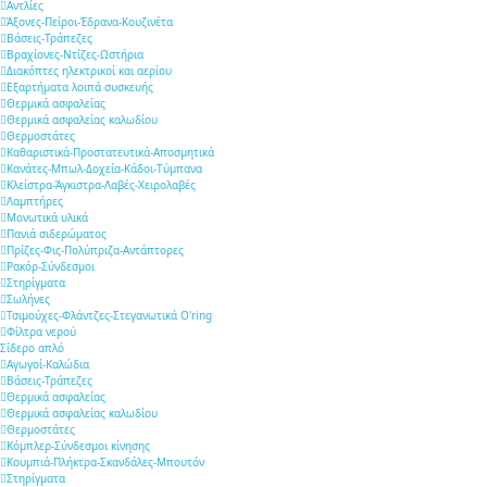
Αντλίες
Άξονες-Πείροι-Έδρανα-Κουζινέτα
Βάσεις-Τράπεζες
Βραχίονες-Ντίζες-Ωστήρια
Διακόπτες ηλεκτρικοί και αερίου
Εξαρτήματα λοιπά συσκευής
Θερμικά ασφαλείας
Θερμικά ασφαλείας καλωδίου
Θερμοστάτες
Καθαριστικά-Προστατευτικά-Αποσμητικά
Κανάτες-Μπωλ-Δοχεία-Κάδοι-Τύμπανα
Κλείστρα-Άγκιστρα-Λαβές-Χειρολαβές
Λαμπτήρες
Μονωτικά υλικά
Πανιά σιδερώματος
Πρίζες-Φις-Πολύπριζα-Αντάπτορες
Ρακόρ-Σύνδεσμοι
Στηρίγματα
Σωλήνες
Τσιμούχες-Φλάντζες-Στεγανωτικά O'ring
Φίλτρα νερού
Σίδερο απλό
Αγωγοί-Καλώδια
Βάσεις-Τράπεζες
Θερμικά ασφαλείας
Θερμικά ασφαλείας καλωδίου
Θερμοστάτες
Κόμπλερ-Σύνδεσμοι κίνησης
Κουμπιά-Πλήκτρα-Σκανδάλες-Μπουτόν
Στηρίγματα