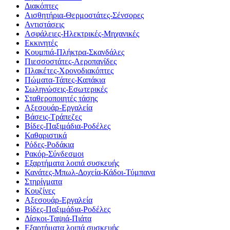
Διακόπτες
Αισθητήρια-Θερμοστάτες-Σένσορες
Αντιστάσεις
Ασφάλειες-Ηλεκτρικές-Μηχανικές
Εκκινητές
Κουμπιά-Πλήκτρα-Σκανδάλες
Πιεσσοστάτες-Αεροπαγίδες
Πλακέτες-Χρονοδιακόπτες
Πώματα-Τάπες-Καπάκια
Σωληνώσεις-Εσωτερικές
Σταθεροποιητές τάσης
Αξεσουάρ-Εργαλεία
Βάσεις-Τράπεζες
Βίδες-Παξιμάδια-Ροδέλες
Καθαριστικά
Ρόδες-Ροδάκια
Ρακόρ-Σύνδεσμοι
Εξαρτήματα λοιπά συσκευής
Κανάτες-Μπωλ-Δοχεία-Κάδοι-Τύμπανα
Στηρίγματα
Κουζίνες
Αξεσουάρ-Εργαλεία
Βίδες-Παξιμάδια-Ροδέλες
Δίσκοι-Ταψιά-Πιάτα
Εξαρτήματα λοιπά συσκευής