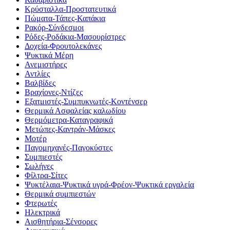
Κρύσταλλα-Προστατευτικά
Πώματα-Τάπες-Καπάκια
Ρακόρ-Σύνδεσμοι
Ρόδες-Ροδάκια-Μασουρίστρες
Δοχεία-Φρουτολεκάνες
Ψυκτικά Μέρη
Ανεμιστήρες
Αντλίες
Βαλβίδες
Βραχίονες-Ντίζες
Εξατμιστές-Συμπυκνωτές-Κοντένσερ
Θερμικά Ασφαλείας καλωδίου
Θερμόμετρα-Καταγραφικά
Μετώπες-Καντράν-Μάσκες
Μοτέρ
Παγομηχανές-Παγοκύστες
Συμπιεστές
Σωλήνες
Φίλτρα-Σίτες
Ψυκτέλαια-Ψυκτικά υγρά-Φρέον-Ψυκτικά εργαλεία
Θερμικά συμπιεστών
Φτερωτές
Ηλεκτρικά
Αισθητήρια-Σένσορες