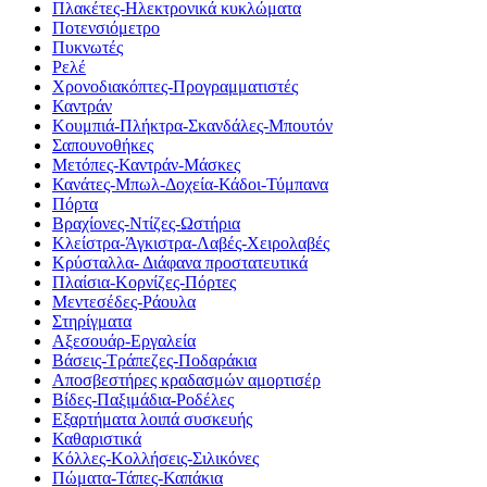
Πλακέτες-Ηλεκτρονικά κυκλώματα
Ποτενσιόμετρο
Πυκνωτές
Ρελέ
Χρονοδιακόπτες-Προγραμματιστές
Καντράν
Κουμπιά-Πλήκτρα-Σκανδάλες-Μπουτόν
Σαπουνοθήκες
Μετόπες-Καντράν-Μάσκες
Κανάτες-Μπωλ-Δοχεία-Κάδοι-Τύμπανα
Πόρτα
Βραχίονες-Ντίζες-Ωστήρια
Κλείστρα-Άγκιστρα-Λαβές-Χειρολαβές
Κρύσταλλα- Διάφανα προστατευτικά
Πλαίσια-Κορνίζες-Πόρτες
Μεντεσέδες-Ράουλα
Στηρίγματα
Αξεσουάρ-Εργαλεία
Βάσεις-Τράπεζες-Ποδαράκια
Αποσβεστήρες κραδασμών αμορτισέρ
Βίδες-Παξιμάδια-Ροδέλες
Εξαρτήματα λοιπά συσκευής
Καθαριστικά
Κόλλες-Κολλήσεις-Σιλικόνες
Πώματα-Τάπες-Καπάκια