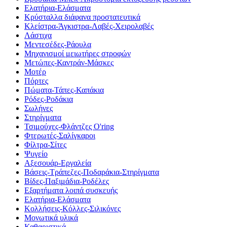
Ελατήρια-Ελάσματα
Κρύσταλλα διάφανα προστατευτικά
Κλείστρα-Άγκιστρα-Λαβές-Χειρολαβές
Λάστιχα
Μεντεσέδες-Ράουλα
Μηχανισμοί μειωτήρες στροφών
Μετώπες-Καντράν-Μάσκες
Μοτέρ
Πόρτες
Πώματα-Τάπες-Καπάκια
Ρόδες-Ροδάκια
Σωλήνες
Στηρίγματα
Τσιμούχες-Φλάντζες O'ring
Φτερωτές-Σαλίγκαροι
Φίλτρα-Σίτες
Ψυγείο
Αξεσουάρ-Εργαλεία
Βάσεις-Τράπεζες-Ποδαράκια-Στηρίγματα
Βίδες-Παξιμάδια-Ροδέλες
Εξαρτήματα λοιπά συσκευής
Ελατήρια-Ελάσματα
Κολλήσεις-Κόλλες-Σιλικόνες
Μονωτικά υλικά
Καθαριστικά