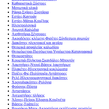
Καθαριστικά-Ξύστρες
Μονωτικά υλικά
Ράφια-Σχάρες-Συρτάρια
Εστίες-Καντράν
Εστίες-Μάτια-Κουζίνας
Ηλεκτρολογικά
Αγωγοί-Καλώδια
Αισθητήρια-Σένσορες
Ακροδέκτες κλέμενς-Φισέτες-Σύνδεσμοι αγωγών
Διακόπτες ηλεκτρικοί και αερίου
Θερμικά ασφαλείας καλωδίου
Θερμόμετρα-Πιεσόμετρα-Υγρόμετρα-Καταγραφικά
Θερμοστάτες
Κουμπιά-Πλήκτρα-Σκανδάλες-Μπουτόν
Λαμπτήρες-Ντουί-Βάσεις λαμπτήρων
Πλακέτες-Ηλεκτρονικά κυκλώματα
Πρίζες-Φις-Πολύπριζα-Αντάπτορες
Ρελέ-Ηλεκτρομαγνητικοί διακόπτες
Χρονοδιακόπτες-Ρολόγια
Φούρνος-Πόρτα
Αντιστάσεις
Ανεμιστήρες πλήρεις
Άξονες-Πείροι-Έδρανα-Κουζινέτα
Βάσεις-Τράπεζες
Βρυσάκια-Μπεκ-Ακροστόμια εκτόξευσης ρευστών