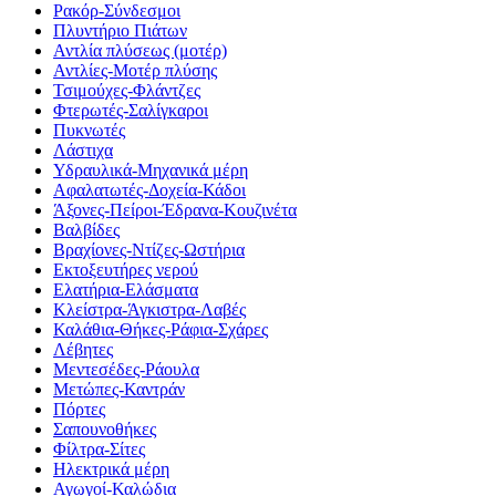
Ρακόρ-Σύνδεσμοι
Πλυντήριο Πιάτων
Αντλία πλύσεως (μοτέρ)
Αντλίες-Μοτέρ πλύσης
Τσιμούχες-Φλάντζες
Φτερωτές-Σαλίγκαροι
Πυκνωτές
Λάστιχα
Υδραυλικά-Mηχανικά μέρη
Αφαλατωτές-Δοχεία-Κάδοι
Άξονες-Πείροι-Έδρανα-Κουζινέτα
Βαλβίδες
Βραχίονες-Ντίζες-Ωστήρια
Εκτοξευτήρες νερού
Ελατήρια-Ελάσματα
Κλείστρα-Άγκιστρα-Λαβές
Καλάθια-Θήκες-Ράφια-Σχάρες
Λέβητες
Μεντεσέδες-Ράουλα
Μετώπες-Καντράν
Πόρτες
Σαπουνοθήκες
Φίλτρα-Σίτες
Ηλεκτρικά μέρη
Αγωγοί-Καλώδια