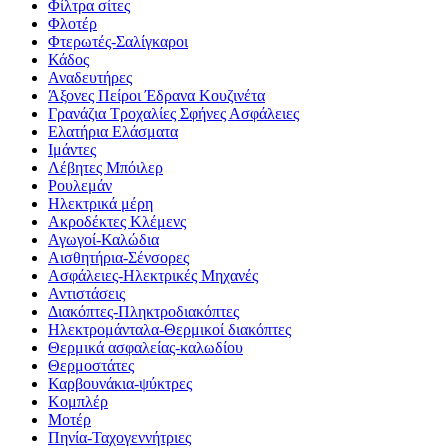
Φίλτρα σίτες
Φλοτέρ
Φτερωτές-Σαλίγκαροι
Κάδος
Αναδευτήρες
Άξονες Πείροι Έδρανα Κουζινέτα
Γρανάζια Τροχαλίες Σφήνες Ασφάλειες
Ελατήρια Ελάσματα
Ιμάντες
Λέβητες Μπόιλερ
Ρουλεμάν
Ηλεκτρικά μέρη
Ακροδέκτες Κλέμενς
Αγωγοί-Καλώδια
Αισθητήρια-Σένσορες
Ασφάλειες-Ηλεκτρικές Μηχανές
Αντιστάσεις
Διακόπτες-Πληκτροδιακόπτες
Ηλεκτρομάνταλα-Θερμικοί διακόπτες
Θερμικά ασφαλείας-καλωδίου
Θερμοστάτες
Καρβουνάκια-ψύκτρες
Κομπλέρ
Μοτέρ
Πηνία-Ταχογεννήτριες