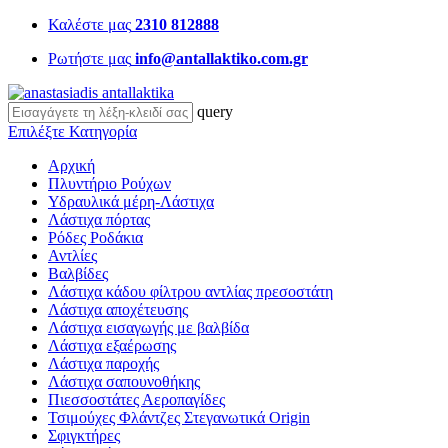
Καλέστε μας
2310 812888
Ρωτήστε μας
info@antallaktiko.com.gr
query
Επιλέξτε Κατηγορία
Αρχική
Πλυντήριο Ρούχων
Υδραυλικά μέρη-Λάστιχα
Λάστιχα πόρτας
Ρόδες Ροδάκια
Αντλίες
Βαλβίδες
Λάστιχα κάδου φίλτρου αντλίας πρεσοστάτη
Λάστιχα αποχέτευσης
Λάστιχα εισαγωγής με βαλβίδα
Λάστιχα εξαέρωσης
Λάστιχα παροχής
Λάστιχα σαπουνοθήκης
Πιεσσοστάτες Αεροπαγίδες
Τσιμούχες Φλάντζες Στεγανωτικά Origin
Σφιγκτήρες