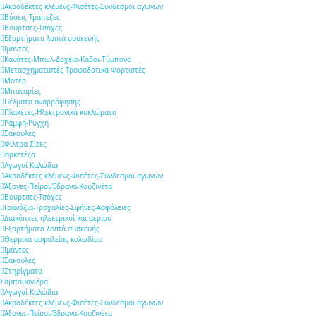
Ακροδέκτες κλέμενς-Φισέτες-Σύνδεσμοι αγωγών
Βάσεις-Τράπεζες
Βούρτσες-Τσόχες
Εξαρτήματα λοιπά συσκευής
Ιμάντες
Κανάτες-Μπωλ-Δοχεία-Κάδοι-Τύμπανα
Μετασχηματιστές-Τροφοδοτικά-Φορτιστές
Μοτέρ
Μπαταρίες
Πέλματα αναρρόφησης
Πλακέτες-Ηλεκτρονικά κυκλώματα
Ράμφη-Ρύγχη
Σακούλες
Φίλτρα-Σίτες
Παρκετέζα
Αγωγοί-Καλώδια
Ακροδέκτες κλέμενς-Φισέτες-Σύνδεσμοι αγωγών
Άξονες-Πείροι-Έδρανα-Κουζινέτα
Βούρτσες-Τσόχες
Γρανάζια-Τροχαλίες-Σφήνες-Ασφάλειες
Διακόπτες ηλεκτρικοί και αερίου
Εξαρτήματα λοιπά συσκευής
Θερμικά ασφαλείας καλωδίου
Ιμάντες
Σακούλες
Στηρίγματα
Σαμπουανιέρα
Αγωγοί-Καλώδια
Ακροδέκτες κλέμενς-Φισέτες-Σύνδεσμοι αγωγών
Άξονες-Πείροι-Έδρανα-Κουζινέτα