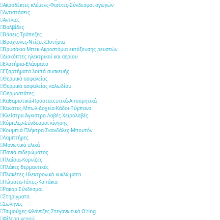
Ακροδέκτες κλέμενς-Φισέτες-Σύνδεσμοι αγωγών
Αντιστάσεις
Αντλίες
Βαλβίδες
Βάσεις-Τράπεζες
Βραχίονες-Ντίζες-Ωστήρια
Βρυσάκια-Μπεκ-Ακροστόμια εκτόξευσης ρευστών
Διακόπτες ηλεκτρικοί και αερίου
Ελατήρια-Ελάσματα
Εξαρτήματα λοιπά συσκευής
Θερμικά ασφαλείας
Θερμικά ασφαλείας καλωδίου
Θερμοστάτες
Καθαριστικά-Προστατευτικά-Αποσμητικά
Κανάτες-Μπωλ-Δοχεία-Κάδοι-Τύμπανα
Κλείστρα-Άγκιστρα-Λαβές-Χειρολαβές
Κόμπλερ-Σύνδεσμοι κίνησης
Κουμπιά-Πλήκτρα-Σκανδάλες-Μπουτόν
Λαμπτήρες
Μονωτικά υλικά
Πανιά σιδερώματος
Πλαίσια-Κορνίζες
Πλάκες θερμαντικές
Πλακέτες-Ηλεκτρονικά κυκλώματα
Πώματα-Τάπες-Καπάκια
Ρακόρ-Σύνδεσμοι
Στηρίγματα
Σωλήνες
Τσιμούχες-Φλάντζες-Στεγανωτικά O'ring
Φίλτρα νερού