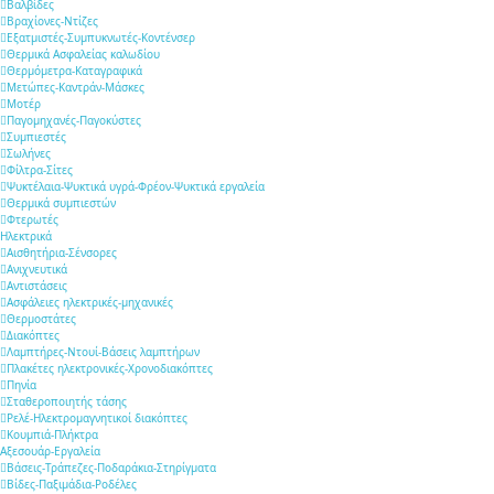
Βαλβίδες
Βραχίονες-Ντίζες
Εξατμιστές-Συμπυκνωτές-Κοντένσερ
Θερμικά Ασφαλείας καλωδίου
Θερμόμετρα-Καταγραφικά
Μετώπες-Καντράν-Μάσκες
Μοτέρ
Παγομηχανές-Παγοκύστες
Συμπιεστές
Σωλήνες
Φίλτρα-Σίτες
Ψυκτέλαια-Ψυκτικά υγρά-Φρέον-Ψυκτικά εργαλεία
Θερμικά συμπιεστών
Φτερωτές
Ηλεκτρικά
Αισθητήρια-Σένσορες
Aνιχνευτικά
Αντιστάσεις
Ασφάλειες ηλεκτρικές-μηχανικές
Θερμοστάτες
Διακόπτες
Λαμπτήρες-Ντουί-Βάσεις λαμπτήρων
Πλακέτες ηλεκτρονικές-Χρονοδιακόπτες
Πηνία
Σταθεροποιητής τάσης
Ρελέ-Ηλεκτρομαγνητικοί διακόπτες
Κουμπιά-Πλήκτρα
Αξεσουάρ-Εργαλεία
Βάσεις-Τράπεζες-Ποδαράκια-Στηρίγματα
Βίδες-Παξιμάδια-Ροδέλες