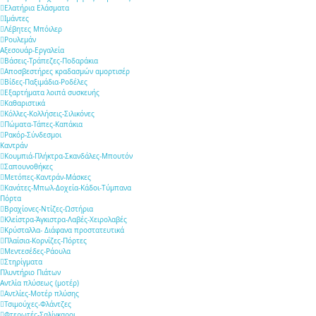
Ελατήρια Ελάσματα
Ιμάντες
Λέβητες Μπόιλερ
Ρουλεμάν
Αξεσουάρ-Εργαλεία
Βάσεις-Τράπεζες-Ποδαράκια
Αποσβεστήρες κραδασμών αμορτισέρ
Βίδες-Παξιμάδια-Ροδέλες
Εξαρτήματα λοιπά συσκευής
Καθαριστικά
Κόλλες-Κολλήσεις-Σιλικόνες
Πώματα-Τάπες-Καπάκια
Ρακόρ-Σύνδεσμοι
Καντράν
Κουμπιά-Πλήκτρα-Σκανδάλες-Μπουτόν
Σαπουνοθήκες
Μετόπες-Καντράν-Μάσκες
Κανάτες-Μπωλ-Δοχεία-Κάδοι-Τύμπανα
Πόρτα
Βραχίονες-Ντίζες-Ωστήρια
Κλείστρα-Άγκιστρα-Λαβές-Χειρολαβές
Κρύσταλλα- Διάφανα προστατευτικά
Πλαίσια-Κορνίζες-Πόρτες
Μεντεσέδες-Ράουλα
Στηρίγματα
Πλυντήριο Πιάτων
Αντλία πλύσεως (μοτέρ)
Αντλίες-Μοτέρ πλύσης
Τσιμούχες-Φλάντζες
Φτερωτές-Σαλίγκαροι