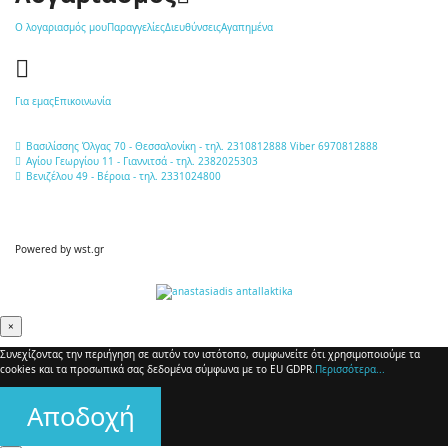
Ο λογαριασμός μου
Παραγγελίες
Διευθύνσεις
Αγαπημένα
Για εμας
Επικοινωνία
Βασιλίσσης Όλγας 70 - Θεσσαλονίκη - τηλ. 2310812888 Viber 6970812888
Αγίου Γεωργίου 11 - Γιαννιτσά - τηλ. 2382025303
Βενιζέλου 49 - Βέροια - τηλ. 2331024800
Powered by
wst.gr
×
Συνεχίζοντας την περιήγηση σε αυτόν τον ιστότοπο, συμφωνείτε ότι χρησιμοποιούμε τα
cookies και τα προσωπικά σας δεδομένα σύμφωνα με το EU GDPR.
Περισσότερα...
Αποδοχή