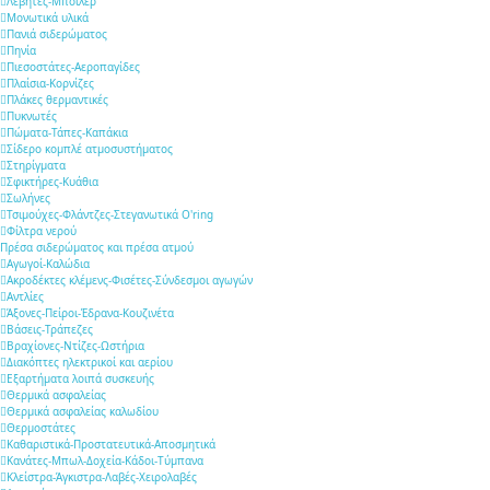
Λέβητες-Μπόιλερ
Μονωτικά υλικά
Πανιά σιδερώματος
Πηνία
Πιεσοστάτες-Αεροπαγίδες
Πλαίσια-Κορνίζες
Πλάκες θερμαντικές
Πυκνωτές
Πώματα-Τάπες-Καπάκια
Σίδερο κομπλέ ατμοσυστήματος
Στηρίγματα
Σφικτήρες-Κυάθια
Σωλήνες
Τσιμούχες-Φλάντζες-Στεγανωτικά O'ring
Φίλτρα νερού
Πρέσα σιδερώματος και πρέσα ατμού
Αγωγοί-Καλώδια
Ακροδέκτες κλέμενς-Φισέτες-Σύνδεσμοι αγωγών
Αντλίες
Άξονες-Πείροι-Έδρανα-Κουζινέτα
Βάσεις-Τράπεζες
Βραχίονες-Ντίζες-Ωστήρια
Διακόπτες ηλεκτρικοί και αερίου
Εξαρτήματα λοιπά συσκευής
Θερμικά ασφαλείας
Θερμικά ασφαλείας καλωδίου
Θερμοστάτες
Καθαριστικά-Προστατευτικά-Αποσμητικά
Κανάτες-Μπωλ-Δοχεία-Κάδοι-Τύμπανα
Κλείστρα-Άγκιστρα-Λαβές-Χειρολαβές