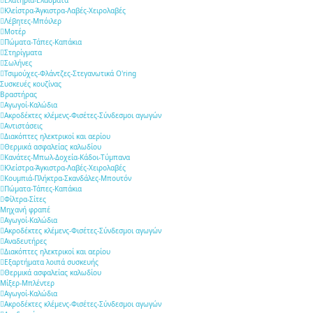
Ελατήρια-Ελάσματα
Κλείστρα-Άγκιστρα-Λαβές-Χειρολαβές
Λέβητες-Μπόιλερ
Μοτέρ
Πώματα-Τάπες-Καπάκια
Στηρίγματα
Σωλήνες
Τσιμούχες-Φλάντζες-Στεγανωτικά O'ring
Συσκευές κουζίνας
Βραστήρας
Αγωγοί-Καλώδια
Ακροδέκτες κλέμενς-Φισέτες-Σύνδεσμοι αγωγών
Αντιστάσεις
Διακόπτες ηλεκτρικοί και αερίου
Θερμικά ασφαλείας καλωδίου
Κανάτες-Μπωλ-Δοχεία-Κάδοι-Τύμπανα
Κλείστρα-Άγκιστρα-Λαβές-Χειρολαβές
Κουμπιά-Πλήκτρα-Σκανδάλες-Μπουτόν
Πώματα-Τάπες-Καπάκια
Φίλτρα-Σίτες
Μηχανή φραπέ
Αγωγοί-Καλώδια
Ακροδέκτες κλέμενς-Φισέτες-Σύνδεσμοι αγωγών
Αναδευτήρες
Διακόπτες ηλεκτρικοί και αερίου
Εξαρτήματα λοιπά συσκευής
Θερμικά ασφαλείας καλωδίου
Μίξερ-Μπλέντερ
Αγωγοί-Καλώδια
Ακροδέκτες κλέμενς-Φισέτες-Σύνδεσμοι αγωγών