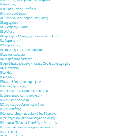
Πυκνωτές
Πώματα-Τάπες-Καπάκια
Ρακόρ-Σύνδεσμοι
Σίδερο κομπλέ ατμοσυστήματος
Στηρίγματα
Σφιχτήρες-Κυάθια
Σωλήνες
Τσιμούχες-Φλάντζες-Στεγανωτικά O'ring
Φίλτρα νερού
Φίλτρα-Σίτες
Ατμοσύστημα με σιδερώστρα
Αγωγοί-Καλώδια
Αισθητήρια-Σένσορες
Ακροδέκτες κλέμενς-Φισέτες-Σύνδεσμοι αγωγών
Αντιστάσεις
Αντλίες
Βαλβίδες
Βάνες-Βάσεις πιεσόμετρων
Βάσεις-Τράπεζες
Διακόπτες ηλεκτρικοί και αερίου
Εξαρτήματα λοιπά συσκευής
Θερμικά ασφαλείας
Θερμικά ασφαλείας καλωδίου
Θερμοστάτες
Κανάτες-Μπωλ-Δοχεία-Κάδοι-Τύμπανα
Κλείστρα-Άγκιστρα-Λαβές-Χειρολαβές
Κουμπιά-Πλήκτρα-Σκανδάλες-Μπουτόν
Κρύσταλλα διάφανα προστατευτικά
Λαμπτήρες