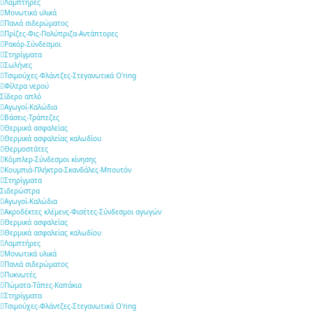
Λαμπτήρες
Μονωτικά υλικά
Πανιά σιδερώματος
Πρίζες-Φις-Πολύπριζα-Αντάπτορες
Ρακόρ-Σύνδεσμοι
Στηρίγματα
Σωλήνες
Τσιμούχες-Φλάντζες-Στεγανωτικά O'ring
Φίλτρα νερού
Σίδερο απλό
Αγωγοί-Καλώδια
Βάσεις-Τράπεζες
Θερμικά ασφαλείας
Θερμικά ασφαλείας καλωδίου
Θερμοστάτες
Κόμπλερ-Σύνδεσμοι κίνησης
Κουμπιά-Πλήκτρα-Σκανδάλες-Μπουτόν
Στηρίγματα
Σιδερώστρα
Αγωγοί-Καλώδια
Ακροδέκτες κλέμενς-Φισέτες-Σύνδεσμοι αγωγών
Θερμικά ασφαλείας
Θερμικά ασφαλείας καλωδίου
Λαμπτήρες
Μονωτικά υλικά
Πανιά σιδερώματος
Πυκνωτές
Πώματα-Τάπες-Καπάκια
Στηρίγματα
Τσιμούχες-Φλάντζες-Στεγανωτικά O'ring