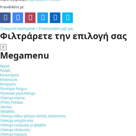
Ή συνδεθείτε με:
Σύγκριση
0
Αγαπημένα
0
Επικοινωνήστε μαζί μας
Φιλτράρετε την επιλογή σας
Megamenu
Αρχική
Προφίλ
Καταστήματα
Επικοινωνία
Κατηγορίες
Πλυντήριο Ρούχων
Υδραυλικά μέρη-Λάστιχα
Λάστιχα πόρτας
Ρόδες Ροδάκια
Αντλίες
Βαλβίδες
Λάστιχα κάδου φίλτρου αντλίας πρεσοστάτη
Λάστιχα αποχέτευσης
Λάστιχα εισαγωγής με βαλβίδα
Λάστιχα εξαέρωσης
Λάστιχα παροχής