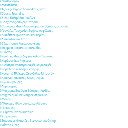
Αναδευτήρες
Αντιστάσεις
Άξονες-Πείροι-Έδρανα-Κουζινέτα
Βάσεις-Τράπεζες
Βίδες-Παξιμάδια-Ροδέλες
Βραχίονες-Ντίζες-Ωστήρια
Βρυσάκια-Μπεκ-Ακροστόμια εκτόξευσης ρευστών
Γρανάζια-Τροχαλίες-Σφήνες-Ασφάλειες
Διακόπτες ηλεκτρικοί και αερίου
Δίσκοι-Ταψιά-Πιάτα
Εξαρτήματα λοιπά συσκευής
Θερμικά ασφαλείας καλωδίου
Ιμάντες
Κανάτες-Μπωλ-Δοχεία-Κάδοι-Τύμπανα
Καρβουνάκια-Ψήκτρες
Κλείστρα-Άγκιστρα-Λαβές-Χειρολαβές
Κόμπλερ-Σύνδεσμοι κίνησης
Κουμπιά-Πλήκτρα-Σκανδάλες-Μπουτόν
Κρουνοί-Κάνουλες-Βάνες υγρών
Κώνοι-Σβούρες
Λαμπτήρες
Μαχαίρια-Ξυράφια-Ξύστρες-Ψαλίδια
Μηχανισμοί-Μειωτήρες στροφών
Μοτέρ
Πλακέτες-Ηλεκτρονικά κυκλώματα
Πυκνωτές
Πώματα-Τάπες-Καπάκια
Στηρίγματα
Τσιμούχες-Φλάντζες-Στεγανωτικά O'ring
Φίλτρα-Σίτες