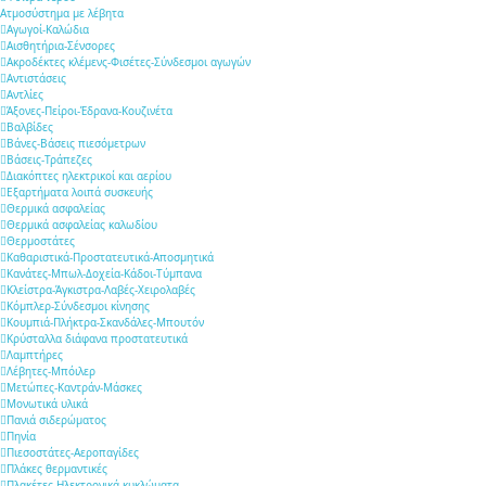
Ατμοσύστημα με λέβητα
Αγωγοί-Καλώδια
Αισθητήρια-Σένσορες
Ακροδέκτες κλέμενς-Φισέτες-Σύνδεσμοι αγωγών
Αντιστάσεις
Αντλίες
Άξονες-Πείροι-Έδρανα-Κουζινέτα
Βαλβίδες
Βάνες-Βάσεις πιεσόμετρων
Βάσεις-Τράπεζες
Διακόπτες ηλεκτρικοί και αερίου
Εξαρτήματα λοιπά συσκευής
Θερμικά ασφαλείας
Θερμικά ασφαλείας καλωδίου
Θερμοστάτες
Καθαριστικά-Προστατευτικά-Αποσμητικά
Κανάτες-Μπωλ-Δοχεία-Κάδοι-Τύμπανα
Κλείστρα-Άγκιστρα-Λαβές-Χειρολαβές
Κόμπλερ-Σύνδεσμοι κίνησης
Κουμπιά-Πλήκτρα-Σκανδάλες-Μπουτόν
Κρύσταλλα διάφανα προστατευτικά
Λαμπτήρες
Λέβητες-Μπόιλερ
Μετώπες-Καντράν-Μάσκες
Μονωτικά υλικά
Πανιά σιδερώματος
Πηνία
Πιεσοστάτες-Αεροπαγίδες
Πλάκες θερμαντικές
Πλακέτες-Ηλεκτρονικά κυκλώματα