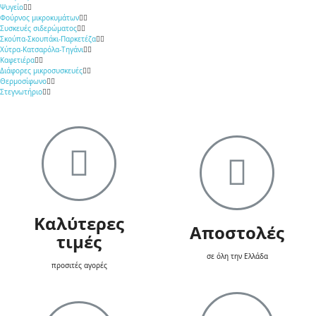
Ψυγείο
Φούρνος μικροκυμάτων
Συσκευές σιδερώματος
Σκούπα-Σκουπάκι-Παρκετέζα
Χύτρα-Κατσαρόλα-Τηγάνι
Καφετιέρα
Διάφορες μικροσυσκευές
Θερμοσίφωνο
Στεγνωτήριο
Καλύτερες
Αποστολές
τιμές
σε όλη την Ελλάδα
προσιτές αγορές