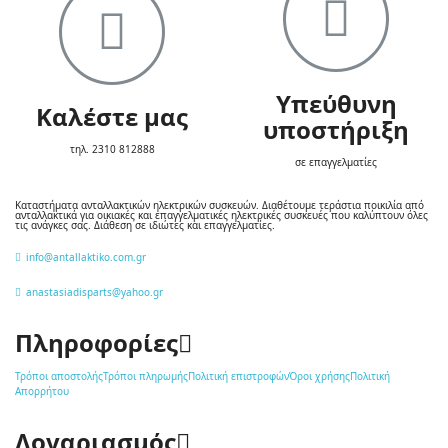
Υπεύθυνη
Καλέστε μας
υποστήριξη
τηλ. 2310 812888
σε επαγγελματίες
Καταστήματα ανταλλακτικών ηλεκτρικών συσκευών. Διαθέτουμε τεράστια ποικιλία από
ανταλλακτικά για οικιακές και επαγγελματικές ηλεκτρικές συσκευές που καλύπτουν όλες
τις ανάγκες σας. Διάθεση σε ιδιώτες και επαγγελματίες.
info@antallaktiko.com.gr
anastasiadisparts@yahoo.gr
Πληροφορίες
Τρόποι αποστολής
Τρόποι πληρωμής
Πολιτική επιστροφών
Όροι χρήσης
Πολιτική
Απορρήτου
Λογαριασμός