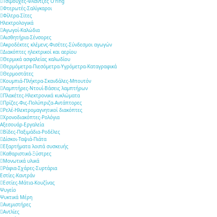
Τσιμούχες-Φλάντζες O'ring
Φτερωτές-Σαλίγκαροι
Φίλτρα-Σίτες
Ηλεκτρολογικά
Αγωγοί-Καλώδια
Αισθητήρια-Σένσορες
Ακροδέκτες κλέμενς-Φισέτες-Σύνδεσμοι αγωγών
Διακόπτες ηλεκτρικοί και αερίου
Θερμικά ασφαλείας καλωδίου
Θερμόμετρα-Πιεσόμετρα-Υγρόμετρα-Καταγραφικά
Θερμοστάτες
Κουμπιά-Πλήκτρα-Σκανδάλες-Μπουτόν
Λαμπτήρες-Ντουί-Βάσεις λαμπτήρων
Πλακέτες-Ηλεκτρονικά κυκλώματα
Πρίζες-Φις-Πολύπριζα-Αντάπτορες
Ρελέ-Ηλεκτρομαγνητικοί διακόπτες
Χρονοδιακόπτες-Ρολόγια
Αξεσουάρ-Εργαλεία
Βίδες-Παξιμάδια-Ροδέλες
Δίσκοι-Ταψιά-Πιάτα
Εξαρτήματα λοιπά συσκευής
Καθαριστικά-Ξύστρες
Μονωτικά υλικά
Ράφια-Σχάρες-Συρτάρια
Εστίες-Καντράν
Εστίες-Μάτια-Κουζίνας
Ψυγείο
Ψυκτικά Μέρη
Ανεμιστήρες
Αντλίες