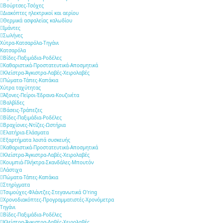
Βούρτσες-Τσόχες
Διακόπτες ηλεκτρικοί και αερίου
Θερμικά ασφαλείας καλωδίου
Ιμάντες
Σωλήνες
Χύτρα-Κατσαρόλα-Τηγάνι
Κατσαρόλα
Βίδες-Παξιμάδια-Ροδέλες
Καθαριστικά-Προστατευτικά-Αποσμητικά
Κλείστρα-Άγκιστρα-Λαβές-Χειρολαβές
Πώματα-Τάπες-Καπάκια
Χύτρα ταχύτητας
Άξονες-Πείροι-Έδρανα-Κουζινέτα
Βαλβίδες
Βάσεις-Τράπεζες
Βίδες-Παξιμάδια-Ροδέλες
Βραχίονες-Ντίζες-Ωστήρια
Ελατήρια-Ελάσματα
Εξαρτήματα λοιπά συσκευής
Καθαριστικά-Προστατευτικά-Αποσμητικά
Κλείστρα-Άγκιστρα-Λαβές-Χειρολαβές
Κουμπιά-Πλήκτρα-Σκανδάλες-Μπουτόν
Λάστιχα
Πώματα-Τάπες-Καπάκια
Στηρίγματα
Τσιμούχες-Φλάντζες-Στεγανωτικά O'ring
Χρονοδιακόπτες-Προγραμματιστές-Χρονόμετρα
Τηγάνι
Βίδες-Παξιμάδια-Ροδέλες
Κλείστρα-Άγκιστρα-Λαβές-Χειρολαβές