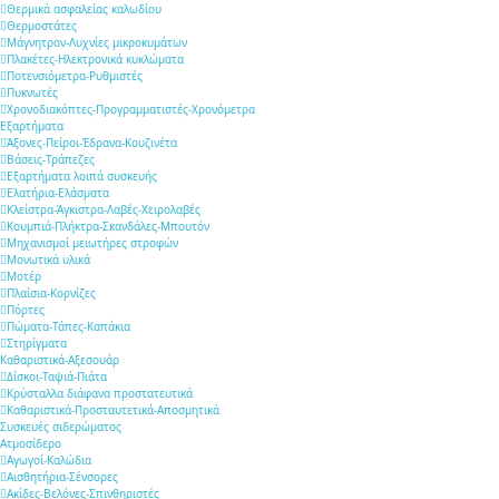
Θερμικά ασφαλείας καλωδίου
Θερμοστάτες
Μάγνητρον-Λυχνίες μικροκυμάτων
Πλακέτες-Ηλεκτρονικά κυκλώματα
Ποτενσιόμετρα-Ρυθμιστές
Πυκνωτές
Χρονοδιακόπτες-Προγραμματιστές-Χρονόμετρα
Εξαρτήματα
Άξονες-Πείροι-Έδρανα-Κουζινέτα
Βάσεις-Τράπεζες
Εξαρτήματα λοιπά συσκευής
Ελατήρια-Ελάσματα
Κλείστρα-Άγκιστρα-Λαβές-Χειρολαβές
Κουμπιά-Πλήκτρα-Σκανδάλες-Μπουτόν
Μηχανισμοί μειωτήρες στροφών
Μονωτικά υλικά
Μοτέρ
Πλαίσια-Κορνίζες
Πόρτες
Πώματα-Τάπες-Καπάκια
Στηρίγματα
Καθαριστικά-Αξεσουάρ
Δίσκοι-Ταψιά-Πιάτα
Κρύσταλλα διάφανα προστατευτικά
Καθαριστικά-Προσταυτετικά-Αποσμητικά
Συσκευές σιδερώματος
Ατμοσίδερο
Αγωγοί-Καλώδια
Αισθητήρια-Σένσορες
Ακίδες-Βελόνες-Σπινθηριστές