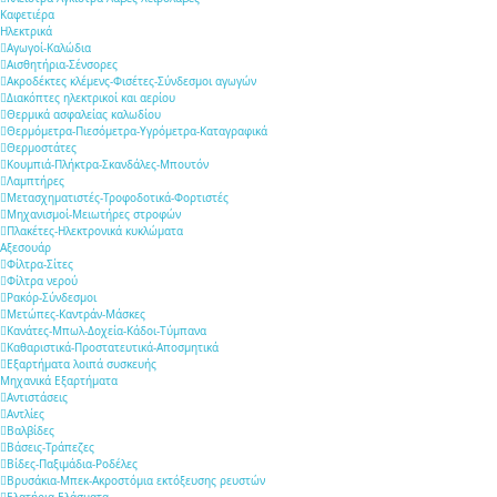
Καφετιέρα
Ηλεκτρικά
Αγωγοί-Καλώδια
Αισθητήρια-Σένσορες
Ακροδέκτες κλέμενς-Φισέτες-Σύνδεσμοι αγωγών
Διακόπτες ηλεκτρικοί και αερίου
Θερμικά ασφαλείας καλωδίου
Θερμόμετρα-Πιεσόμετρα-Υγρόμετρα-Καταγραφικά
Θερμοστάτες
Κουμπιά-Πλήκτρα-Σκανδάλες-Μπουτόν
Λαμπτήρες
Μετασχηματιστές-Τροφοδοτικά-Φορτιστές
Μηχανισμοί-Μειωτήρες στροφών
Πλακέτες-Ηλεκτρονικά κυκλώματα
Αξεσουάρ
Φίλτρα-Σίτες
Φίλτρα νερού
Ρακόρ-Σύνδεσμοι
Μετώπες-Καντράν-Μάσκες
Κανάτες-Μπωλ-Δοχεία-Κάδοι-Τύμπανα
Καθαριστικά-Προστατευτικά-Αποσμητικά
Εξαρτήματα λοιπά συσκευής
Μηχανικά Εξαρτήματα
Αντιστάσεις
Αντλίες
Βαλβίδες
Βάσεις-Τράπεζες
Βίδες-Παξιμάδια-Ροδέλες
Βρυσάκια-Μπεκ-Ακροστόμια εκτόξευσης ρευστών