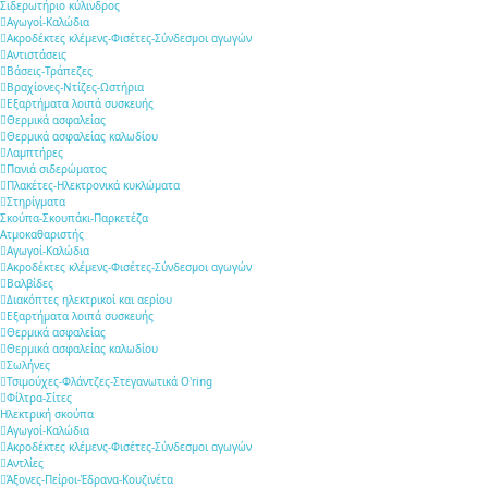
Σιδερωτήριο κύλινδρος
Αγωγοί-Καλώδια
Ακροδέκτες κλέμενς-Φισέτες-Σύνδεσμοι αγωγών
Αντιστάσεις
Βάσεις-Τράπεζες
Βραχίονες-Ντίζες-Ωστήρια
Εξαρτήματα λοιπά συσκευής
Θερμικά ασφαλείας
Θερμικά ασφαλείας καλωδίου
Λαμπτήρες
Πανιά σιδερώματος
Πλακέτες-Ηλεκτρονικά κυκλώματα
Στηρίγματα
Σκούπα-Σκουπάκι-Παρκετέζα
Ατμοκαθαριστής
Αγωγοί-Καλώδια
Ακροδέκτες κλέμενς-Φισέτες-Σύνδεσμοι αγωγών
Βαλβίδες
Διακόπτες ηλεκτρικοί και αερίου
Εξαρτήματα λοιπά συσκευής
Θερμικά ασφαλείας
Θερμικά ασφαλείας καλωδίου
Σωλήνες
Τσιμούχες-Φλάντζες-Στεγανωτικά O'ring
Φίλτρα-Σίτες
Ηλεκτρική σκούπα
Αγωγοί-Καλώδια
Ακροδέκτες κλέμενς-Φισέτες-Σύνδεσμοι αγωγών
Αντλίες
Άξονες-Πείροι-Έδρανα-Κουζινέτα