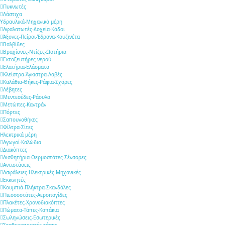
Πυκνωτές
Λάστιχα
Υδραυλικά-Mηχανικά μέρη
Αφαλατωτές-Δοχεία-Κάδοι
Άξονες-Πείροι-Έδρανα-Κουζινέτα
Βαλβίδες
Βραχίονες-Ντίζες-Ωστήρια
Εκτοξευτήρες νερού
Ελατήρια-Ελάσματα
Κλείστρα-Άγκιστρα-Λαβές
Καλάθια-Θήκες-Ράφια-Σχάρες
Λέβητες
Μεντεσέδες-Ράουλα
Μετώπες-Καντράν
Πόρτες
Σαπουνοθήκες
Φίλτρα-Σίτες
Ηλεκτρικά μέρη
Αγωγοί-Καλώδια
Διακόπτες
Αισθητήρια-Θερμοστάτες-Σένσορες
Αντιστάσεις
Ασφάλειες-Ηλεκτρικές-Μηχανικές
Εκκινητές
Κουμπιά-Πλήκτρα-Σκανδάλες
Πιεσσοστάτες-Αεροπαγίδες
Πλακέτες-Χρονοδιακόπτες
Πώματα-Τάπες-Καπάκια
Σωληνώσεις-Εσωτερικές