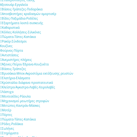
Σταθεροποιητές τάσης
Αξεσουάρ-Εργαλεία
Βάσεις-Τράπεζες-Ποδαράκια
Αποσβεστήρες κραδασμών αμορτισέρ
Βίδες-Παξιμάδια-Ροδέλες
Εξαρτήματα λοιπά συσκευής
Καθαριστικά
Κόλλες-Κολλήσεις-Σιλικόνες
Πώματα-Τάπες-Καπάκια
Ρακόρ-Σύνδεσμοι
Κουζίνες
Φούρνος-Πόρτα
Αντιστάσεις
Ανεμιστήρες πλήρεις
Άξονες-Πείροι-Έδρανα-Κουζινέτα
Βάσεις-Τράπεζες
Βρυσάκια-Μπεκ-Ακροστόμια εκτόξευσης ρευστών
Ελατήρια-Ελάσματα
Κρύσταλλα διάφανα προστατευτικά
Κλείστρα-Άγκιστρα-Λαβές-Χειρολαβές
Λάστιχα
Μεντεσέδες-Ράουλα
Μηχανισμοί μειωτήρες στροφών
Μετώπες-Καντράν-Μάσκες
Μοτέρ
Πόρτες
Πώματα-Τάπες-Καπάκια
Ρόδες-Ροδάκια
Σωλήνες
Στηρίγματα