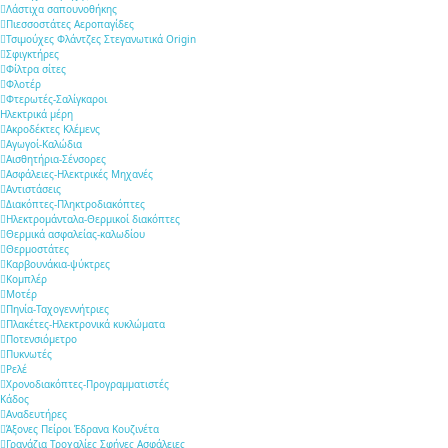
Λάστιχα σαπουνοθήκης
Πιεσσοστάτες Αεροπαγίδες
Τσιμούχες Φλάντζες Στεγανωτικά Origin
Σφιγκτήρες
Φίλτρα σίτες
Φλοτέρ
Φτερωτές-Σαλίγκαροι
Ηλεκτρικά μέρη
Ακροδέκτες Κλέμενς
Αγωγοί-Καλώδια
Αισθητήρια-Σένσορες
Ασφάλειες-Ηλεκτρικές Μηχανές
Αντιστάσεις
Διακόπτες-Πληκτροδιακόπτες
Ηλεκτρομάνταλα-Θερμικοί διακόπτες
Θερμικά ασφαλείας-καλωδίου
Θερμοστάτες
Καρβουνάκια-ψύκτρες
Κομπλέρ
Μοτέρ
Πηνία-Ταχογεννήτριες
Πλακέτες-Ηλεκτρονικά κυκλώματα
Ποτενσιόμετρο
Πυκνωτές
Ρελέ
Χρονοδιακόπτες-Προγραμματιστές
Κάδος
Αναδευτήρες
Άξονες Πείροι Έδρανα Κουζινέτα
Γρανάζια Τροχαλίες Σφήνες Ασφάλειες