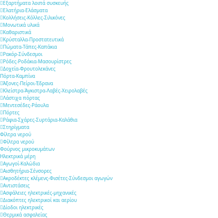
Εξαρτήματα λοιπά συσκευής
Ελατήρια-Ελάσματα
Κολλήσεις-Κόλλες-Σιλικόνες
Μονωτικά υλικά
Καθαριστικά
Κρύσταλλα-Προστατευτικά
Πώματα-Τάπες-Καπάκια
Ρακόρ-Σύνδεσμοι
Ρόδες-Ροδάκια-Μασουρίστρες
Δοχεία-Φρουτολεκάνες
Πόρτα-Καμπίνα
Άξονες-Πείροι-Έδρανα
Κλείστρα-Άγκιστρα-Λαβές-Χειρολαβές
Λάστιχα πόρτας
Μεντεσέδες-Ράουλα
Πόρτες
Ράφια-Σχάρες-Συρτάρια-Καλάθια
Στηρίγματα
Φίλτρα νερού
Φίλτρα νερού
Φούρνος μικροκυμάτων
Ηλεκτρικά μέρη
Αγωγοί-Καλώδια
Αισθητήρια-Σένσορες
Ακροδέκτες κλέμενς-Φισέτες-Σύνδεσμοι αγωγών
Αντιστάσεις
Ασφάλειες ηλεκτρικές-μηχανικές
Διακόπτες ηλεκτρικοί και αερίου
Δίοδοι ηλεκτρικές
Θερμικά ασφαλείας