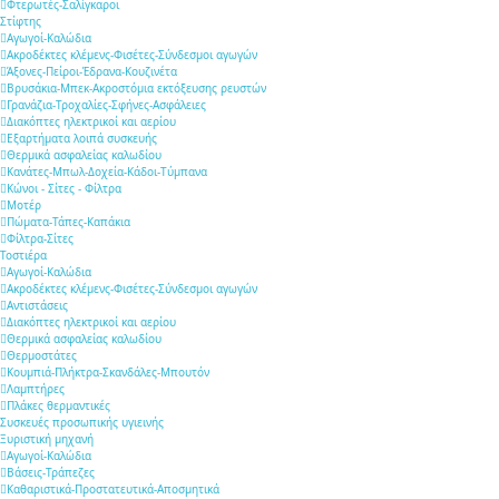
Φτερωτές-Σαλίγκαροι
Στίφτης
Αγωγοί-Καλώδια
Ακροδέκτες κλέμενς-Φισέτες-Σύνδεσμοι αγωγών
Άξονες-Πείροι-Έδρανα-Κουζινέτα
Βρυσάκια-Μπεκ-Ακροστόμια εκτόξευσης ρευστών
Γρανάζια-Τροχαλίες-Σφήνες-Ασφάλειες
Διακόπτες ηλεκτρικοί και αερίου
Εξαρτήματα λοιπά συσκευής
Θερμικά ασφαλείας καλωδίου
Κανάτες-Μπωλ-Δοχεία-Κάδοι-Τύμπανα
Κώνοι - Σίτες - Φίλτρα
Μοτέρ
Πώματα-Τάπες-Καπάκια
Φίλτρα-Σίτες
Τοστιέρα
Αγωγοί-Καλώδια
Ακροδέκτες κλέμενς-Φισέτες-Σύνδεσμοι αγωγών
Αντιστάσεις
Διακόπτες ηλεκτρικοί και αερίου
Θερμικά ασφαλείας καλωδίου
Θερμοστάτες
Κουμπιά-Πλήκτρα-Σκανδάλες-Μπουτόν
Λαμπτήρες
Πλάκες θερμαντικές
Συσκευές προσωπικής υγιεινής
Ξυριστική μηχανή
Αγωγοί-Καλώδια
Βάσεις-Τράπεζες
Καθαριστικά-Προστατευτικά-Αποσμητικά