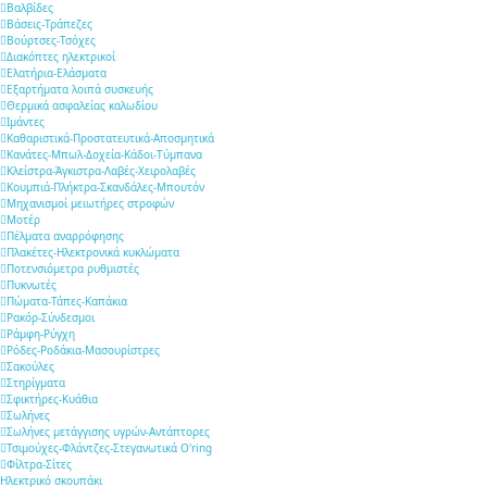
Βαλβίδες
Βάσεις-Τράπεζες
Βούρτσες-Τσόχες
Διακόπτες ηλεκτρικοί
Ελατήρια-Ελάσματα
Εξαρτήματα λοιπά συσκευής
Θερμικά ασφαλείας καλωδίου
Ιμάντες
Καθαριστικά-Προστατευτικά-Αποσμητικά
Κανάτες-Μπωλ-Δοχεία-Κάδοι-Τύμπανα
Κλείστρα-Άγκιστρα-Λαβές-Χειρολαβές
Κουμπιά-Πλήκτρα-Σκανδάλες-Μπουτόν
Μηχανισμοί μειωτήρες στροφών
Μοτέρ
Πέλματα αναρρόφησης
Πλακέτες-Ηλεκτρονικά κυκλώματα
Ποτενσιόμετρα ρυθμιστές
Πυκνωτές
Πώματα-Τάπες-Καπάκια
Ρακόρ-Σύνδεσμοι
Ράμφη-Ρύγχη
Ρόδες-Ροδάκια-Μασουρίστρες
Σακούλες
Στηρίγματα
Σφικτήρες-Κυάθια
Σωλήνες
Σωλήνες μετάγγισης υγρών-Αντάπτορες
Τσιμούχες-Φλάντζες-Στεγανωτικά O'ring
Φίλτρα-Σίτες
Ηλεκτρικό σκουπάκι