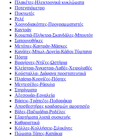
Πλακέτες-Ηλεκτρονικά κυκλώματα
Ποτενσιόμετρο
Πυκνωτές
Ρελέ
Χρονοδιακόπτες-Προγραμματιστές
Καντράν
Κουμπιά-Πλήκτρα-Σκανδάλες-Μπουτόν
Σαπουνοθήκες
Μετόπες-Καντράν-Μάσκες
Κανάτες-Μπωλ-Δοχεία-Κάδοι-Τύμπανα
Πόρτα
Βραχίονες-Ντίζες-Ωστήρια
Κλείστρα-Άγκιστρα-Λαβές-Χειρολαβές
Κρύσταλλα- Διάφανα προστατευτικά
Πλαίσια-Κορνίζες-Πόρτες
Μεντεσέδες-Ράουλα
Στηρίγματα
Αξεσουάρ-Εργαλεία
Βάσεις-Τράπεζες-Ποδαράκια
Αποσβεστήρες κραδασμών αμορτισέρ
Βίδες-Παξιμάδια-Ροδέλες
Εξαρτήματα λοιπά συσκευής
Καθαριστικά
Κόλλες-Κολλήσεις-Σιλικόνες
Πώματα-Τάπες-Καπάκια