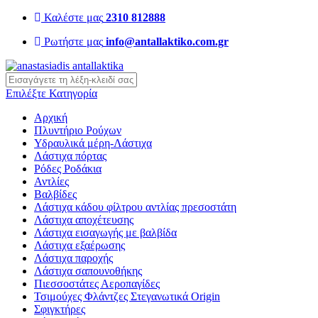
Καλέστε μας
2310 812888
Ρωτήστε μας
info@antallaktiko.com.gr
query
Επιλέξτε Κατηγορία
Αρχική
Πλυντήριο Ρούχων
Υδραυλικά μέρη-Λάστιχα
Λάστιχα πόρτας
Ρόδες Ροδάκια
Αντλίες
Βαλβίδες
Λάστιχα κάδου φίλτρου αντλίας πρεσοστάτη
Λάστιχα αποχέτευσης
Λάστιχα εισαγωγής με βαλβίδα
Λάστιχα εξαέρωσης
Λάστιχα παροχής
Λάστιχα σαπουνοθήκης
Πιεσσοστάτες Αεροπαγίδες
Τσιμούχες Φλάντζες Στεγανωτικά Origin
Σφιγκτήρες