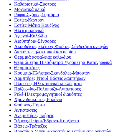
Καθαριστικά-Ξύστρες
Μονωτικά υλικά
Ράφια-Σχάρες-Συρτάρια
Εστίες-Καντράν
Εστίες-Μάτια-Κουζίνας
Ηλεκτρολογικά
Αγωγοί-Καλώδια
Αισθητήρια-Σένσορες
Ακροδέκτες κλέμενς-Φισέτες-Σύνδεσμοι αγωγών
Διακόπτες ηλεκτρικοί και αερίου
Θερμικά ασφαλείας καλωδίου
Θερμόμετρα-Πιεσόμετρα-Υγρόμετρα-Καταγραφικά
Θερμοστάτες
Κουμπιά-Πλήκτρα-Σκανδάλες-Μπουτόν
Λαμπτήρες-Ντουί-Βάσεις λαμπτήρων
Πλακέτες-Ηλεκτρονικά κυκλώματα
Πρίζες-Φις-Πολύπριζα-Αντάπτορες
Ρελέ-Ηλεκτρομαγνητικοί διακόπτες
Χρονοδιακόπτες-Ρολόγια
Φούρνος-Πόρτα
Αντιστάσεις
Ανεμιστήρες πλήρεις
Άξονες-Πείροι-Έδρανα-Κουζινέτα
Βάσεις-Τράπεζες
Βρυσάκια-Μπεκ-Ακροστόμια εκτόξευσης ρευστών