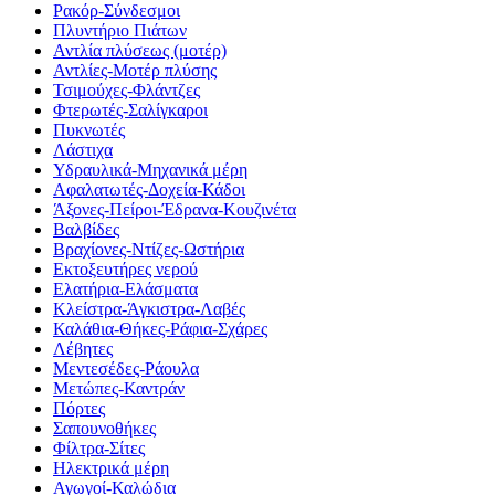
Ρακόρ-Σύνδεσμοι
Πλυντήριο Πιάτων
Αντλία πλύσεως (μοτέρ)
Αντλίες-Μοτέρ πλύσης
Τσιμούχες-Φλάντζες
Φτερωτές-Σαλίγκαροι
Πυκνωτές
Λάστιχα
Υδραυλικά-Mηχανικά μέρη
Αφαλατωτές-Δοχεία-Κάδοι
Άξονες-Πείροι-Έδρανα-Κουζινέτα
Βαλβίδες
Βραχίονες-Ντίζες-Ωστήρια
Εκτοξευτήρες νερού
Ελατήρια-Ελάσματα
Κλείστρα-Άγκιστρα-Λαβές
Καλάθια-Θήκες-Ράφια-Σχάρες
Λέβητες
Μεντεσέδες-Ράουλα
Μετώπες-Καντράν
Πόρτες
Σαπουνοθήκες
Φίλτρα-Σίτες
Ηλεκτρικά μέρη
Αγωγοί-Καλώδια