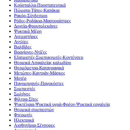
Κρύσταλλα-Προστατευτικά
Πώματα-Τάπες-Καπάκια
Ρακόρ-Σύνδεσμοι
Ρόδες-Ροδάκια-Μασουρίστρες
Δοχεία-Φρουτολεκάνες
Ψυκτικά Μέρη
Ανεμιστήρες
Αντλίες
Βαλβίδες
Βραχίονες-Ντίζες
Εξατμιστές-Συμπυκνωτές-Κοντένσερ
Θερμικά Ασφαλείας καλωδίου
Θερμόμετρα-Καταγραφικά
Μετώπες-Καντράν-Μάσκες
Μοτέρ
Παγομηχανές-Παγοκύστες
Συμπιεστές
Σωλήνες
Φίλτρα-Σίτες
Ψυκτέλαια-Ψυκτικά υγρά-Φρέον-Ψυκτικά εργαλεία
Θερμικά συμπιεστών
Φτερωτές
Ηλεκτρικά
Αισθητήρια-Σένσορες