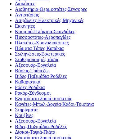
Διακόπτες
Αισθητήρια-Θερμοστάτες-Σένσορες
Αντιστάσεις
Ασφάλειες-Ηλεκτρικές-Μηχανικές
Εκκινητές
Κουμπιά-Πλήκτρα-Σκανδάλες
Πιεσσοστάτες-Αεροπαγίδες
Πλακέτες-Χρονοδιακόπτες
Πώματα-Τάπες-Καπάκια
Σωληνώσεις-Εσωτερικές
Σταθεροποιητές τάσης
Αξεσουάρ-Εργαλεία
Βάσεις-Τράπεζες
Βίδες-Παξιμάδια-Ροδέλες
Καθαριστικά
Ρόδες-Ροδάκια
Ρακόρ-Σύνδεσμοι
Εξαρτήματα λοιπά συσκευής
Κανάτες-Μπωλ-Δοχεία-Κάδοι-Τύμπανα
Στηρίγματα
Κουζίνες
Αξεσουάρ-Εργαλεία
Βίδες-Παξιμάδια-Ροδέλες
Δίσκοι-Ταψιά-Πιάτα
Εξαρτήματα λοιπά συσκευής