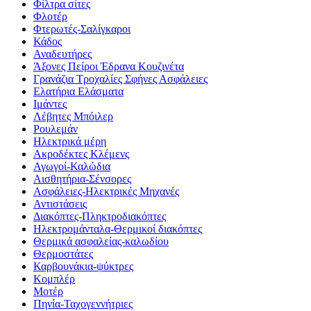
Φίλτρα σίτες
Φλοτέρ
Φτερωτές-Σαλίγκαροι
Κάδος
Αναδευτήρες
Άξονες Πείροι Έδρανα Κουζινέτα
Γρανάζια Τροχαλίες Σφήνες Ασφάλειες
Ελατήρια Ελάσματα
Ιμάντες
Λέβητες Μπόιλερ
Ρουλεμάν
Ηλεκτρικά μέρη
Ακροδέκτες Κλέμενς
Αγωγοί-Καλώδια
Αισθητήρια-Σένσορες
Ασφάλειες-Ηλεκτρικές Μηχανές
Αντιστάσεις
Διακόπτες-Πληκτροδιακόπτες
Ηλεκτρομάνταλα-Θερμικοί διακόπτες
Θερμικά ασφαλείας-καλωδίου
Θερμοστάτες
Καρβουνάκια-ψύκτρες
Κομπλέρ
Μοτέρ
Πηνία-Ταχογεννήτριες