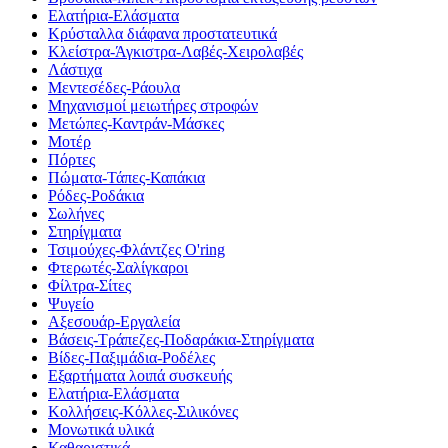
Ελατήρια-Ελάσματα
Κρύσταλλα διάφανα προστατευτικά
Κλείστρα-Άγκιστρα-Λαβές-Χειρολαβές
Λάστιχα
Μεντεσέδες-Ράουλα
Μηχανισμοί μειωτήρες στροφών
Μετώπες-Καντράν-Μάσκες
Μοτέρ
Πόρτες
Πώματα-Τάπες-Καπάκια
Ρόδες-Ροδάκια
Σωλήνες
Στηρίγματα
Τσιμούχες-Φλάντζες O'ring
Φτερωτές-Σαλίγκαροι
Φίλτρα-Σίτες
Ψυγείο
Αξεσουάρ-Εργαλεία
Βάσεις-Τράπεζες-Ποδαράκια-Στηρίγματα
Βίδες-Παξιμάδια-Ροδέλες
Εξαρτήματα λοιπά συσκευής
Ελατήρια-Ελάσματα
Κολλήσεις-Κόλλες-Σιλικόνες
Μονωτικά υλικά
Καθαριστικά