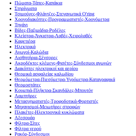
Πώματα-Τάπες-Καπάκια
Στηρίγματα
Τσιμούχες-Φλάντζες-Στεγανωτικά O'ring
Χρονοδιακόπτες-Προγραμματιστές-Χρονόμετρα
Τηγάνι
Βίδες-Παξιμάδια-Ροδέλες
Κλείστρα-Άγκιστρα-Λαβές-Χειρολαβές
Καφετιέρα
Ηλεκτρικά
Αγωγοί-Καλώδια
Αισθητήρια-Σένσορες
Ακροδέκτες κλέμενς-Φισέτες-Σύνδεσμοι αγωγών
Διακόπτες ηλεκτρικοί και αερίου
Θερμικά ασφαλείας καλωδίου
Θερμόμετρα-Πιεσόμετρα-Υγρόμετρα-Καταγραφικά
Θερμοστάτες
Κουμπιά-Πλήκτρα-Σκανδάλες-Μπουτόν
Λαμπτήρες
Μετασχηματιστές-Τροφοδοτικά-Φορτιστές
Μηχανισμοί-Μειωτήρες στροφών
Πλακέτες-Ηλεκτρονικά κυκλώματα
Αξεσουάρ
Φίλτρα-Σίτες
Φίλτρα νερού
Ρακόρ-Σύνδεσμοι