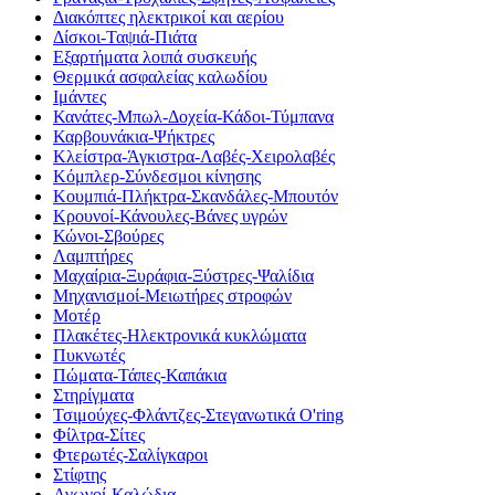
Διακόπτες ηλεκτρικοί και αερίου
Δίσκοι-Ταψιά-Πιάτα
Εξαρτήματα λοιπά συσκευής
Θερμικά ασφαλείας καλωδίου
Ιμάντες
Κανάτες-Μπωλ-Δοχεία-Κάδοι-Τύμπανα
Καρβουνάκια-Ψήκτρες
Κλείστρα-Άγκιστρα-Λαβές-Χειρολαβές
Κόμπλερ-Σύνδεσμοι κίνησης
Κουμπιά-Πλήκτρα-Σκανδάλες-Μπουτόν
Κρουνοί-Κάνουλες-Βάνες υγρών
Κώνοι-Σβούρες
Λαμπτήρες
Μαχαίρια-Ξυράφια-Ξύστρες-Ψαλίδια
Μηχανισμοί-Μειωτήρες στροφών
Μοτέρ
Πλακέτες-Ηλεκτρονικά κυκλώματα
Πυκνωτές
Πώματα-Τάπες-Καπάκια
Στηρίγματα
Τσιμούχες-Φλάντζες-Στεγανωτικά O'ring
Φίλτρα-Σίτες
Φτερωτές-Σαλίγκαροι
Στίφτης
Αγωγοί-Καλώδια