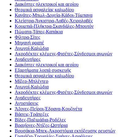
Διακόπτες ηλεκτρικοί και αερίου
Θερμικά ασφαλείας καλωδίου
Κανάτες-Μπωλ-Δοχεία-Κάδοι-Τύμπανα
Κλείστρα-Άγκιστρα-Λαβές-Χειρολαβές
Κουμπιά-Πλήκτρα-Σκανδάλες-Μπουτόν
Πώματα-Τάπες-Καπάκια
Φίλτρα-Σίτες
Μηχανή φραπέ
Αγωγοί-Καλώδια
Ακροδέκτες κλέμενς-Φισέτες-Σύνδεσμοι αγωγών
Αναδευτήρες
Διακόπτες ηλεκτρικοί και αερίου
Εξαρτήματα λοιπά συσκευής
Θερμικά ασφαλείας καλωδίου
Μίξερ-Μπλέντερ
Αγωγοί-Καλώδια
Ακροδέκτες κλέμενς-Φισέτες-Σύνδεσμοι αγωγών
Αναδευτήρες
Αντιστάσεις
Άξονες-Πείροι-Έδρανα-Κουζινέτα
Βάσεις-Τράπεζες
Βίδες-Παξιμάδια-Ροδέλες
Βραχίονες-Ντίζες-Ωστήρια
Βρυσάκια-Μπεκ-Ακροστόμια εκτόξευσης ρευστών
Γρανάζια-Τροχαλίες-Σφήνες-Ασφάλειες