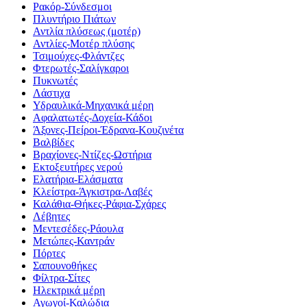
Ρακόρ-Σύνδεσμοι
Πλυντήριο Πιάτων
Αντλία πλύσεως (μοτέρ)
Αντλίες-Μοτέρ πλύσης
Τσιμούχες-Φλάντζες
Φτερωτές-Σαλίγκαροι
Πυκνωτές
Λάστιχα
Υδραυλικά-Mηχανικά μέρη
Αφαλατωτές-Δοχεία-Κάδοι
Άξονες-Πείροι-Έδρανα-Κουζινέτα
Βαλβίδες
Βραχίονες-Ντίζες-Ωστήρια
Εκτοξευτήρες νερού
Ελατήρια-Ελάσματα
Κλείστρα-Άγκιστρα-Λαβές
Καλάθια-Θήκες-Ράφια-Σχάρες
Λέβητες
Μεντεσέδες-Ράουλα
Μετώπες-Καντράν
Πόρτες
Σαπουνοθήκες
Φίλτρα-Σίτες
Ηλεκτρικά μέρη
Αγωγοί-Καλώδια