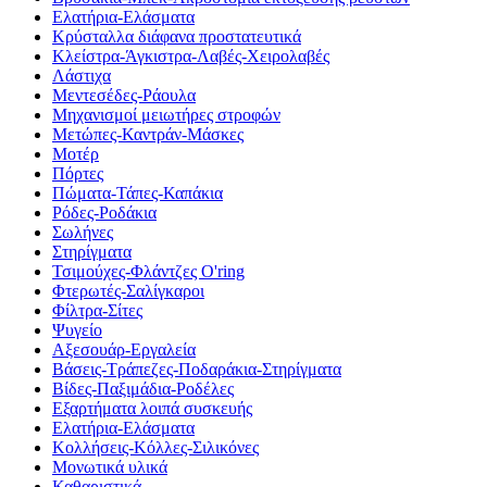
Ελατήρια-Ελάσματα
Κρύσταλλα διάφανα προστατευτικά
Κλείστρα-Άγκιστρα-Λαβές-Χειρολαβές
Λάστιχα
Μεντεσέδες-Ράουλα
Μηχανισμοί μειωτήρες στροφών
Μετώπες-Καντράν-Μάσκες
Μοτέρ
Πόρτες
Πώματα-Τάπες-Καπάκια
Ρόδες-Ροδάκια
Σωλήνες
Στηρίγματα
Τσιμούχες-Φλάντζες O'ring
Φτερωτές-Σαλίγκαροι
Φίλτρα-Σίτες
Ψυγείο
Αξεσουάρ-Εργαλεία
Βάσεις-Τράπεζες-Ποδαράκια-Στηρίγματα
Βίδες-Παξιμάδια-Ροδέλες
Εξαρτήματα λοιπά συσκευής
Ελατήρια-Ελάσματα
Κολλήσεις-Κόλλες-Σιλικόνες
Μονωτικά υλικά
Καθαριστικά