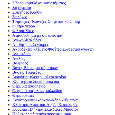
Σίδερο κομπλέ ατμοσυστήματος
Στηρίγματα
Σφιχτήρες-Κυάθια
Σωλήνες
Τσιμούχες-Φλάντζες-Στεγανωτικά O'ring
Φίλτρα νερού
Φίλτρα-Σίτες
Ατμοσύστημα με σιδερώστρα
Αγωγοί-Καλώδια
Αισθητήρια-Σένσορες
Ακροδέκτες κλέμενς-Φισέτες-Σύνδεσμοι αγωγών
Αντιστάσεις
Αντλίες
Βαλβίδες
Βάνες-Βάσεις πιεσόμετρων
Βάσεις-Τράπεζες
Διακόπτες ηλεκτρικοί και αερίου
Εξαρτήματα λοιπά συσκευής
Θερμικά ασφαλείας
Θερμικά ασφαλείας καλωδίου
Θερμοστάτες
Κανάτες-Μπωλ-Δοχεία-Κάδοι-Τύμπανα
Κλείστρα-Άγκιστρα-Λαβές-Χειρολαβές
Κουμπιά-Πλήκτρα-Σκανδάλες-Μπουτόν
Κρύσταλλα διάφανα προστατευτικά