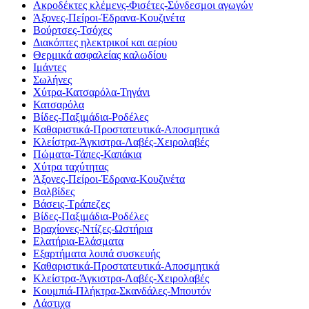
Ακροδέκτες κλέμενς-Φισέτες-Σύνδεσμοι αγωγών
Άξονες-Πείροι-Έδρανα-Κουζινέτα
Βούρτσες-Τσόχες
Διακόπτες ηλεκτρικοί και αερίου
Θερμικά ασφαλείας καλωδίου
Ιμάντες
Σωλήνες
Χύτρα-Κατσαρόλα-Τηγάνι
Κατσαρόλα
Βίδες-Παξιμάδια-Ροδέλες
Καθαριστικά-Προστατευτικά-Αποσμητικά
Κλείστρα-Άγκιστρα-Λαβές-Χειρολαβές
Πώματα-Τάπες-Καπάκια
Χύτρα ταχύτητας
Άξονες-Πείροι-Έδρανα-Κουζινέτα
Βαλβίδες
Βάσεις-Τράπεζες
Βίδες-Παξιμάδια-Ροδέλες
Βραχίονες-Ντίζες-Ωστήρια
Ελατήρια-Ελάσματα
Εξαρτήματα λοιπά συσκευής
Καθαριστικά-Προστατευτικά-Αποσμητικά
Κλείστρα-Άγκιστρα-Λαβές-Χειρολαβές
Κουμπιά-Πλήκτρα-Σκανδάλες-Μπουτόν
Λάστιχα