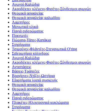
Αγωγοί-Καλώδια
Ακροδέκτες κλέμενς-Φισέτες-Σύνδεσμοι αγωγών
Θερμικά ασφαλείας
Θερμικά ασφαλείας καλωδίου
Λαμπτήρες
Μονωτικά υλικά
Πανιά σιδερώματος
Πυκνωτές
Πώματα-Τάπες-Καπάκια
Στηρίγματα
Τσιμούχες-Φλάντζες-Στεγανωτικά O'ring
Σιδερωτήριο κύλινδρος
Αγωγοί-Καλώδια
Ακροδέκτες κλέμενς-Φισέτες-Σύνδεσμοι αγωγών
Αντιστάσεις
Βάσεις-Τράπεζες
Βραχίονες-Ντίζες-Ωστήρια
Εξαρτήματα λοιπά συσκευής
Θερμικά ασφαλείας
Θερμικά ασφαλείας καλωδίου
Λαμπτήρες
Πανιά σιδερώματος
Πλακέτες-Ηλεκτρονικά κυκλώματα
Στηρίγματα