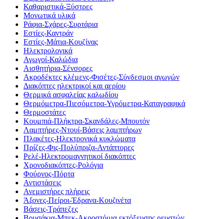
Καθαριστικά-Ξύστρες
Μονωτικά υλικά
Ράφια-Σχάρες-Συρτάρια
Εστίες-Καντράν
Εστίες-Μάτια-Κουζίνας
Ηλεκτρολογικά
Αγωγοί-Καλώδια
Αισθητήρια-Σένσορες
Ακροδέκτες κλέμενς-Φισέτες-Σύνδεσμοι αγωγών
Διακόπτες ηλεκτρικοί και αερίου
Θερμικά ασφαλείας καλωδίου
Θερμόμετρα-Πιεσόμετρα-Υγρόμετρα-Καταγραφικά
Θερμοστάτες
Κουμπιά-Πλήκτρα-Σκανδάλες-Μπουτόν
Λαμπτήρες-Ντουί-Βάσεις λαμπτήρων
Πλακέτες-Ηλεκτρονικά κυκλώματα
Πρίζες-Φις-Πολύπριζα-Αντάπτορες
Ρελέ-Ηλεκτρομαγνητικοί διακόπτες
Χρονοδιακόπτες-Ρολόγια
Φούρνος-Πόρτα
Αντιστάσεις
Ανεμιστήρες πλήρεις
Άξονες-Πείροι-Έδρανα-Κουζινέτα
Βάσεις-Τράπεζες
Βρυσάκια-Μπεκ-Ακροστόμια εκτόξευσης ρευστών