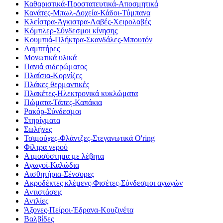
Καθαριστικά-Προστατευτικά-Αποσμητικά
Κανάτες-Μπωλ-Δοχεία-Κάδοι-Τύμπανα
Κλείστρα-Άγκιστρα-Λαβές-Χειρολαβές
Κόμπλερ-Σύνδεσμοι κίνησης
Κουμπιά-Πλήκτρα-Σκανδάλες-Μπουτόν
Λαμπτήρες
Μονωτικά υλικά
Πανιά σιδερώματος
Πλαίσια-Κορνίζες
Πλάκες θερμαντικές
Πλακέτες-Ηλεκτρονικά κυκλώματα
Πώματα-Τάπες-Καπάκια
Ρακόρ-Σύνδεσμοι
Στηρίγματα
Σωλήνες
Τσιμούχες-Φλάντζες-Στεγανωτικά O'ring
Φίλτρα νερού
Ατμοσύστημα με λέβητα
Αγωγοί-Καλώδια
Αισθητήρια-Σένσορες
Ακροδέκτες κλέμενς-Φισέτες-Σύνδεσμοι αγωγών
Αντιστάσεις
Αντλίες
Άξονες-Πείροι-Έδρανα-Κουζινέτα
Βαλβίδες