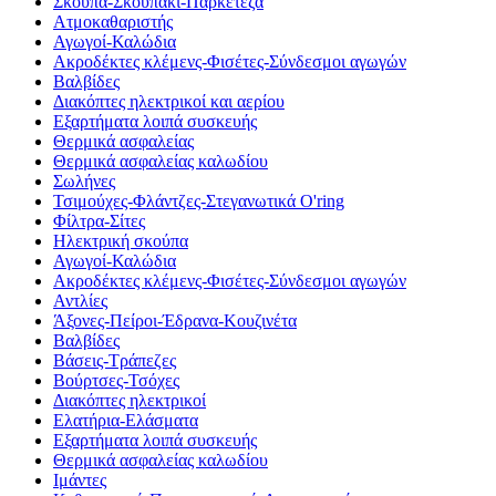
Σκούπα-Σκουπάκι-Παρκετέζα
Ατμοκαθαριστής
Αγωγοί-Καλώδια
Ακροδέκτες κλέμενς-Φισέτες-Σύνδεσμοι αγωγών
Βαλβίδες
Διακόπτες ηλεκτρικοί και αερίου
Εξαρτήματα λοιπά συσκευής
Θερμικά ασφαλείας
Θερμικά ασφαλείας καλωδίου
Σωλήνες
Τσιμούχες-Φλάντζες-Στεγανωτικά O'ring
Φίλτρα-Σίτες
Ηλεκτρική σκούπα
Αγωγοί-Καλώδια
Ακροδέκτες κλέμενς-Φισέτες-Σύνδεσμοι αγωγών
Αντλίες
Άξονες-Πείροι-Έδρανα-Κουζινέτα
Βαλβίδες
Βάσεις-Τράπεζες
Βούρτσες-Τσόχες
Διακόπτες ηλεκτρικοί
Ελατήρια-Ελάσματα
Εξαρτήματα λοιπά συσκευής
Θερμικά ασφαλείας καλωδίου
Ιμάντες