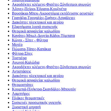
Ακροδέκτες κλέμενς-Φισέτες-Σύνδεσμοι αγωγών
Άξονες-Πείροι-Έδρανα-Κουζινέτα
Βρυσάκια-Μπεκ-Ακροστόμια εκτόξευσης ρευστών
Γρανάζια-Τροχαλίες-Σφήνες-Ασφάλειες
Διακόπτες ηλεκτρικοί και αερίου
Εξαρτήματα λοιπά συσκευής
Θερμικά ασφαλείας καλωδίου
Κανάτες-Μπωλ-Δοχεία-Κάδοι-Τύμπανα
Κώνοι - Σίτες - Φίλτρα
Μοτέρ
Πώματα-Τάπες-Καπάκια
Φίλτρα-Σίτες
Τοστιέρα
Αγωγοί-Καλώδια
Ακροδέκτες κλέμενς-Φισέτες-Σύνδεσμοι αγωγών
Αντιστάσεις
Διακόπτες ηλεκτρικοί και αερίου
Θερμικά ασφαλείας καλωδίου
Θερμοστάτες
Κουμπιά-Πλήκτρα-Σκανδάλες-Μπουτόν
Λαμπτήρες
Πλάκες θερμαντικές
Συσκευές προσωπικής υγιεινής
Ξυριστική μηχανή