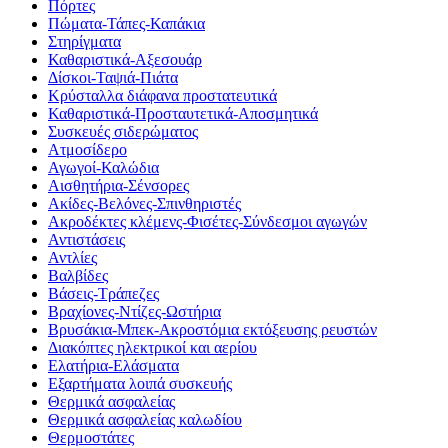
Πόρτες
Πώματα-Τάπες-Καπάκια
Στηρίγματα
Καθαριστικά-Αξεσουάρ
Δίσκοι-Ταψιά-Πιάτα
Κρύσταλλα διάφανα προστατευτικά
Καθαριστικά-Προσταυτετικά-Αποσμητικά
Συσκευές σιδερώματος
Ατμοσίδερο
Αγωγοί-Καλώδια
Αισθητήρια-Σένσορες
Ακίδες-Βελόνες-Σπινθηριστές
Ακροδέκτες κλέμενς-Φισέτες-Σύνδεσμοι αγωγών
Αντιστάσεις
Αντλίες
Βαλβίδες
Βάσεις-Τράπεζες
Βραχίονες-Ντίζες-Ωστήρια
Βρυσάκια-Μπεκ-Ακροστόμια εκτόξευσης ρευστών
Διακόπτες ηλεκτρικοί και αερίου
Ελατήρια-Ελάσματα
Εξαρτήματα λοιπά συσκευής
Θερμικά ασφαλείας
Θερμικά ασφαλείας καλωδίου
Θερμοστάτες