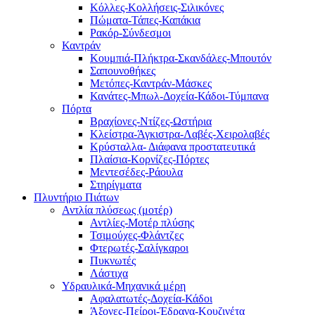
Κόλλες-Κολλήσεις-Σιλικόνες
Πώματα-Τάπες-Καπάκια
Ρακόρ-Σύνδεσμοι
Καντράν
Κουμπιά-Πλήκτρα-Σκανδάλες-Μπουτόν
Σαπουνοθήκες
Μετόπες-Καντράν-Μάσκες
Κανάτες-Μπωλ-Δοχεία-Κάδοι-Τύμπανα
Πόρτα
Βραχίονες-Ντίζες-Ωστήρια
Κλείστρα-Άγκιστρα-Λαβές-Χειρολαβές
Κρύσταλλα- Διάφανα προστατευτικά
Πλαίσια-Κορνίζες-Πόρτες
Μεντεσέδες-Ράουλα
Στηρίγματα
Πλυντήριο Πιάτων
Αντλία πλύσεως (μοτέρ)
Αντλίες-Μοτέρ πλύσης
Τσιμούχες-Φλάντζες
Φτερωτές-Σαλίγκαροι
Πυκνωτές
Λάστιχα
Υδραυλικά-Mηχανικά μέρη
Αφαλατωτές-Δοχεία-Κάδοι
Άξονες-Πείροι-Έδρανα-Κουζινέτα