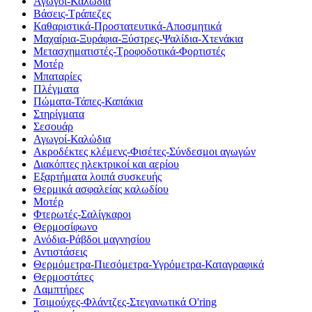
Αγωγοί-Καλώδια
Βάσεις-Τράπεζες
Καθαριστικά-Προστατευτικά-Αποσμητικά
Μαχαίρια-Ξυράφια-Ξύστρες-Ψαλίδια-Χτενάκια
Μετασχηματιστές-Τροφοδοτικά-Φορτιστές
Μοτέρ
Μπαταρίες
Πλέγματα
Πώματα-Τάπες-Καπάκια
Στηρίγματα
Σεσουάρ
Αγωγοί-Καλώδια
Ακροδέκτες κλέμενς-Φισέτες-Σύνδεσμοι αγωγών
Διακόπτες ηλεκτρικοί και αερίου
Εξαρτήματα λοιπά συσκευής
Θερμικά ασφαλείας καλωδίου
Μοτέρ
Φτερωτές-Σαλίγκαροι
Θερμοσίφωνο
Ανόδια-Ράβδοι μαγνησίου
Αντιστάσεις
Θερμόμετρα-Πιεσόμετρα-Υγρόμετρα-Καταγραφικά
Θερμοστάτες
Λαμπτήρες
Τσιμούχες-Φλάντζες-Στεγανωτικά O'ring