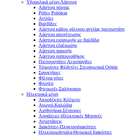
Υδραυλικά μέρη-Λάστιχα
Λάστιχα πόρτας
Ρόδες Ροδάκια
Αντλίες
Βαλβίδες
Λάστιχα κάδου φίλτρου αντλίας πρεσοστάτη
Λάστιχα αποχέτευσης
Λάστιχα εισαγωγής με βαλβίδα
Λάστιχα εξαέρωσης
Λάστιχα παροχής
Λάστιχα σαπουνοθήκης
Πιεσσοστάτες Αεροπαγίδες
Τσιμούχες Φλάντζες Στεγανωτικά Origin
Σφιγκτήρες
Φίλτρα σίτες
Φλοτέρ
Φτερωτές-Σαλίγκαροι
Ηλεκτρικά μέρη
Ακροδέκτες Κλέμενς
Αγωγοί-Καλώδια
Αισθητήρια-Σένσορες
Ασφάλειες-Ηλεκτρικές Μηχανές
Αντιστάσεις
Διακόπτες-Πληκτροδιακόπτες
Ηλεκτρομάνταλα-Θερμικοί διακόπτες