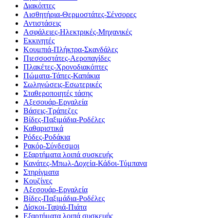
Διακόπτες
Αισθητήρια-Θερμοστάτες-Σένσορες
Αντιστάσεις
Ασφάλειες-Ηλεκτρικές-Μηχανικές
Εκκινητές
Κουμπιά-Πλήκτρα-Σκανδάλες
Πιεσσοστάτες-Αεροπαγίδες
Πλακέτες-Χρονοδιακόπτες
Πώματα-Τάπες-Καπάκια
Σωληνώσεις-Εσωτερικές
Σταθεροποιητές τάσης
Αξεσουάρ-Εργαλεία
Βάσεις-Τράπεζες
Βίδες-Παξιμάδια-Ροδέλες
Καθαριστικά
Ρόδες-Ροδάκια
Ρακόρ-Σύνδεσμοι
Εξαρτήματα λοιπά συσκευής
Κανάτες-Μπωλ-Δοχεία-Κάδοι-Τύμπανα
Στηρίγματα
Κουζίνες
Αξεσουάρ-Εργαλεία
Βίδες-Παξιμάδια-Ροδέλες
Δίσκοι-Ταψιά-Πιάτα
Εξαρτήματα λοιπά συσκευής