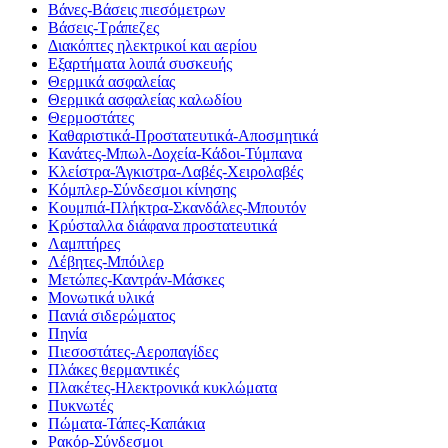
Βάνες-Βάσεις πιεσόμετρων
Βάσεις-Τράπεζες
Διακόπτες ηλεκτρικοί και αερίου
Εξαρτήματα λοιπά συσκευής
Θερμικά ασφαλείας
Θερμικά ασφαλείας καλωδίου
Θερμοστάτες
Καθαριστικά-Προστατευτικά-Αποσμητικά
Κανάτες-Μπωλ-Δοχεία-Κάδοι-Τύμπανα
Κλείστρα-Άγκιστρα-Λαβές-Χειρολαβές
Κόμπλερ-Σύνδεσμοι κίνησης
Κουμπιά-Πλήκτρα-Σκανδάλες-Μπουτόν
Κρύσταλλα διάφανα προστατευτικά
Λαμπτήρες
Λέβητες-Μπόιλερ
Μετώπες-Καντράν-Μάσκες
Μονωτικά υλικά
Πανιά σιδερώματος
Πηνία
Πιεσοστάτες-Αεροπαγίδες
Πλάκες θερμαντικές
Πλακέτες-Ηλεκτρονικά κυκλώματα
Πυκνωτές
Πώματα-Τάπες-Καπάκια
Ρακόρ-Σύνδεσμοι