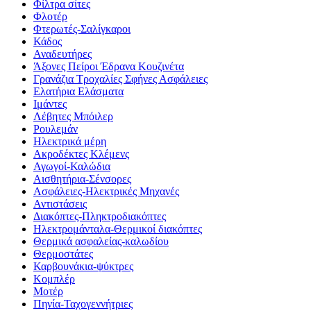
Φίλτρα σίτες
Φλοτέρ
Φτερωτές-Σαλίγκαροι
Κάδος
Αναδευτήρες
Άξονες Πείροι Έδρανα Κουζινέτα
Γρανάζια Τροχαλίες Σφήνες Ασφάλειες
Ελατήρια Ελάσματα
Ιμάντες
Λέβητες Μπόιλερ
Ρουλεμάν
Ηλεκτρικά μέρη
Ακροδέκτες Κλέμενς
Αγωγοί-Καλώδια
Αισθητήρια-Σένσορες
Ασφάλειες-Ηλεκτρικές Μηχανές
Αντιστάσεις
Διακόπτες-Πληκτροδιακόπτες
Ηλεκτρομάνταλα-Θερμικοί διακόπτες
Θερμικά ασφαλείας-καλωδίου
Θερμοστάτες
Καρβουνάκια-ψύκτρες
Κομπλέρ
Μοτέρ
Πηνία-Ταχογεννήτριες