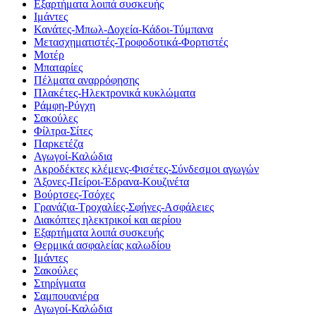
Εξαρτήματα λοιπά συσκευής
Ιμάντες
Κανάτες-Μπωλ-Δοχεία-Κάδοι-Τύμπανα
Μετασχηματιστές-Τροφοδοτικά-Φορτιστές
Μοτέρ
Μπαταρίες
Πέλματα αναρρόφησης
Πλακέτες-Ηλεκτρονικά κυκλώματα
Ράμφη-Ρύγχη
Σακούλες
Φίλτρα-Σίτες
Παρκετέζα
Αγωγοί-Καλώδια
Ακροδέκτες κλέμενς-Φισέτες-Σύνδεσμοι αγωγών
Άξονες-Πείροι-Έδρανα-Κουζινέτα
Βούρτσες-Τσόχες
Γρανάζια-Τροχαλίες-Σφήνες-Ασφάλειες
Διακόπτες ηλεκτρικοί και αερίου
Εξαρτήματα λοιπά συσκευής
Θερμικά ασφαλείας καλωδίου
Ιμάντες
Σακούλες
Στηρίγματα
Σαμπουανιέρα
Αγωγοί-Καλώδια