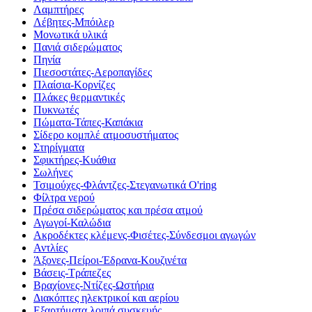
Λαμπτήρες
Λέβητες-Μπόιλερ
Μονωτικά υλικά
Πανιά σιδερώματος
Πηνία
Πιεσοστάτες-Αεροπαγίδες
Πλαίσια-Κορνίζες
Πλάκες θερμαντικές
Πυκνωτές
Πώματα-Τάπες-Καπάκια
Σίδερο κομπλέ ατμοσυστήματος
Στηρίγματα
Σφικτήρες-Κυάθια
Σωλήνες
Τσιμούχες-Φλάντζες-Στεγανωτικά O'ring
Φίλτρα νερού
Πρέσα σιδερώματος και πρέσα ατμού
Αγωγοί-Καλώδια
Ακροδέκτες κλέμενς-Φισέτες-Σύνδεσμοι αγωγών
Αντλίες
Άξονες-Πείροι-Έδρανα-Κουζινέτα
Βάσεις-Τράπεζες
Βραχίονες-Ντίζες-Ωστήρια
Διακόπτες ηλεκτρικοί και αερίου
Εξαρτήματα λοιπά συσκευής