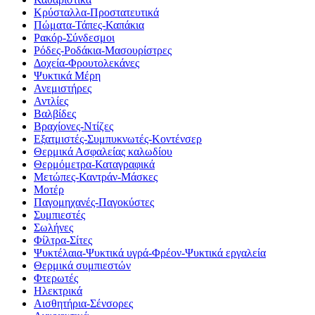
Κρύσταλλα-Προστατευτικά
Πώματα-Τάπες-Καπάκια
Ρακόρ-Σύνδεσμοι
Ρόδες-Ροδάκια-Μασουρίστρες
Δοχεία-Φρουτολεκάνες
Ψυκτικά Μέρη
Ανεμιστήρες
Αντλίες
Βαλβίδες
Βραχίονες-Ντίζες
Εξατμιστές-Συμπυκνωτές-Κοντένσερ
Θερμικά Ασφαλείας καλωδίου
Θερμόμετρα-Καταγραφικά
Μετώπες-Καντράν-Μάσκες
Μοτέρ
Παγομηχανές-Παγοκύστες
Συμπιεστές
Σωλήνες
Φίλτρα-Σίτες
Ψυκτέλαια-Ψυκτικά υγρά-Φρέον-Ψυκτικά εργαλεία
Θερμικά συμπιεστών
Φτερωτές
Ηλεκτρικά
Αισθητήρια-Σένσορες