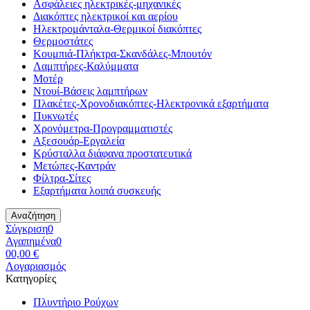
Ασφάλειες ηλεκτρικές-μηχανικές
Διακόπτες ηλεκτρικοί και αερίου
Ηλεκτρομάνταλα-Θερμικοί διακόπτες
Θερμοστάτες
Κουμπιά-Πλήκτρα-Σκανδάλες-Μπουτόν
Λαμπτήρες-Καλύμματα
Μοτέρ
Ντουί-Βάσεις λαμπτήρων
Πλακέτες-Χρονοδιακόπτες-Ηλεκτρονικά εξαρτήματα
Πυκνωτές
Χρονόμετρα-Προγραμματιστές
Αξεσουάρ-Εργαλεία
Κρύσταλλα διάφανα προστατευτικά
Μετώπες-Καντράν
Φίλτρα-Σίτες
Εξαρτήματα λοιπά συσκευής
Αναζήτηση
Σύγκριση
0
Αγαπημένα
0
0
0,00 €
Λογαριασμός
Κατηγορίες
Πλυντήριο Ρούχων