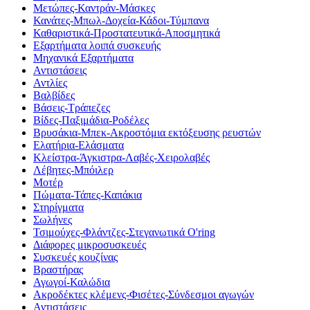
Μετώπες-Καντράν-Μάσκες
Κανάτες-Μπωλ-Δοχεία-Κάδοι-Τύμπανα
Καθαριστικά-Προστατευτικά-Αποσμητικά
Εξαρτήματα λοιπά συσκευής
Μηχανικά Εξαρτήματα
Αντιστάσεις
Αντλίες
Βαλβίδες
Βάσεις-Τράπεζες
Βίδες-Παξιμάδια-Ροδέλες
Βρυσάκια-Μπεκ-Ακροστόμια εκτόξευσης ρευστών
Ελατήρια-Ελάσματα
Κλείστρα-Άγκιστρα-Λαβές-Χειρολαβές
Λέβητες-Μπόιλερ
Μοτέρ
Πώματα-Τάπες-Καπάκια
Στηρίγματα
Σωλήνες
Τσιμούχες-Φλάντζες-Στεγανωτικά O'ring
Διάφορες μικροσυσκευές
Συσκευές κουζίνας
Βραστήρας
Αγωγοί-Καλώδια
Ακροδέκτες κλέμενς-Φισέτες-Σύνδεσμοι αγωγών
Αντιστάσεις