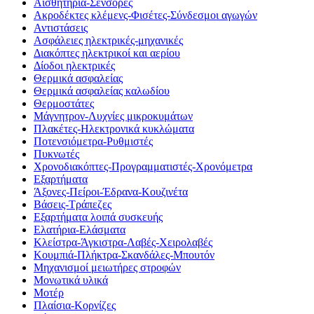
Αισθητήρια-Σένσορες
Ακροδέκτες κλέμενς-Φισέτες-Σύνδεσμοι αγωγών
Αντιστάσεις
Ασφάλειες ηλεκτρικές-μηχανικές
Διακόπτες ηλεκτρικοί και αερίου
Δίοδοι ηλεκτρικές
Θερμικά ασφαλείας
Θερμικά ασφαλείας καλωδίου
Θερμοστάτες
Μάγνητρον-Λυχνίες μικροκυμάτων
Πλακέτες-Ηλεκτρονικά κυκλώματα
Ποτενσιόμετρα-Ρυθμιστές
Πυκνωτές
Χρονοδιακόπτες-Προγραμματιστές-Χρονόμετρα
Εξαρτήματα
Άξονες-Πείροι-Έδρανα-Κουζινέτα
Βάσεις-Τράπεζες
Εξαρτήματα λοιπά συσκευής
Ελατήρια-Ελάσματα
Κλείστρα-Άγκιστρα-Λαβές-Χειρολαβές
Κουμπιά-Πλήκτρα-Σκανδάλες-Μπουτόν
Μηχανισμοί μειωτήρες στροφών
Μονωτικά υλικά
Μοτέρ
Πλαίσια-Κορνίζες