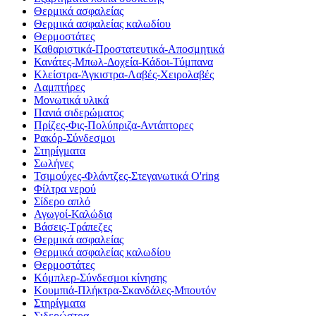
Θερμικά ασφαλείας
Θερμικά ασφαλείας καλωδίου
Θερμοστάτες
Καθαριστικά-Προστατευτικά-Αποσμητικά
Κανάτες-Μπωλ-Δοχεία-Κάδοι-Τύμπανα
Κλείστρα-Άγκιστρα-Λαβές-Χειρολαβές
Λαμπτήρες
Μονωτικά υλικά
Πανιά σιδερώματος
Πρίζες-Φις-Πολύπριζα-Αντάπτορες
Ρακόρ-Σύνδεσμοι
Στηρίγματα
Σωλήνες
Τσιμούχες-Φλάντζες-Στεγανωτικά O'ring
Φίλτρα νερού
Σίδερο απλό
Αγωγοί-Καλώδια
Βάσεις-Τράπεζες
Θερμικά ασφαλείας
Θερμικά ασφαλείας καλωδίου
Θερμοστάτες
Κόμπλερ-Σύνδεσμοι κίνησης
Κουμπιά-Πλήκτρα-Σκανδάλες-Μπουτόν
Στηρίγματα
Σιδερώστρα