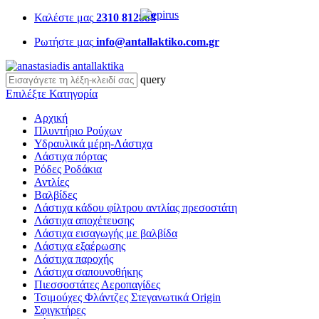
Καλέστε μας
2310 812888
Ρωτήστε μας
info@antallaktiko.com.gr
query
Επιλέξτε Κατηγορία
Αρχική
Πλυντήριο Ρούχων
Υδραυλικά μέρη-Λάστιχα
Λάστιχα πόρτας
Ρόδες Ροδάκια
Αντλίες
Βαλβίδες
Λάστιχα κάδου φίλτρου αντλίας πρεσοστάτη
Λάστιχα αποχέτευσης
Λάστιχα εισαγωγής με βαλβίδα
Λάστιχα εξαέρωσης
Λάστιχα παροχής
Λάστιχα σαπουνοθήκης
Πιεσσοστάτες Αεροπαγίδες
Τσιμούχες Φλάντζες Στεγανωτικά Origin
Σφιγκτήρες