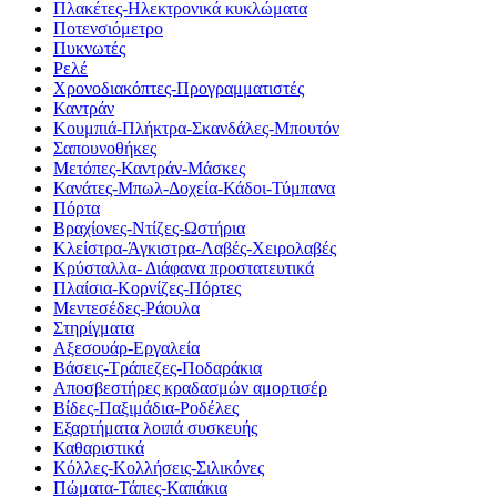
Πλακέτες-Ηλεκτρονικά κυκλώματα
Ποτενσιόμετρο
Πυκνωτές
Ρελέ
Χρονοδιακόπτες-Προγραμματιστές
Καντράν
Κουμπιά-Πλήκτρα-Σκανδάλες-Μπουτόν
Σαπουνοθήκες
Μετόπες-Καντράν-Μάσκες
Κανάτες-Μπωλ-Δοχεία-Κάδοι-Τύμπανα
Πόρτα
Βραχίονες-Ντίζες-Ωστήρια
Κλείστρα-Άγκιστρα-Λαβές-Χειρολαβές
Κρύσταλλα- Διάφανα προστατευτικά
Πλαίσια-Κορνίζες-Πόρτες
Μεντεσέδες-Ράουλα
Στηρίγματα
Αξεσουάρ-Εργαλεία
Βάσεις-Τράπεζες-Ποδαράκια
Αποσβεστήρες κραδασμών αμορτισέρ
Βίδες-Παξιμάδια-Ροδέλες
Εξαρτήματα λοιπά συσκευής
Καθαριστικά
Κόλλες-Κολλήσεις-Σιλικόνες
Πώματα-Τάπες-Καπάκια