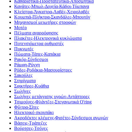
Καθαριστικά-Προστατευτικά-Αποσμητικά
Κανάτες-Μπωλ-Δοχεία-Κάδοι-Τύμπανα
Κλείστρα-Άγκιστρα-Λαβές-Χειρολαβές
Κουμπιά-Πλήκτρα-Σκανδάλες-Μπουτόν
Μηχανισμοί μειωτήρες στροφών
Μοτέρ
Πέλματα αναρρόφησης
Πλακέτες-Ηλεκτρονικά κυκλώματα
Ποτενσιόμετρα ρυθμιστές
Πυκνωτές
Πώματα-Τάπες-Καπάκια
Ρακόρ-Σύνδεσμοι
Ράμφη-Ρύγχη
Ρόδες-Ροδάκια-Μασουρίστρες
Σακούλες
Στηρίγματα
Σφικτήρες-Κυάθια
Σωλήνες
Σωλήνες μετάγγισης υγρών-Αντάπτορες
Τσιμούχες-Φλάντζες-Στεγανωτικά O'ring
Φίλτρα-Σίτες
Ηλεκτρικό σκουπάκι
Ακροδέκτες κλέμενς-Φισέτες-Σύνδεσμοι αγωγών
Βάσεις-Τράπεζες
Βούρτσες-Τσόχες