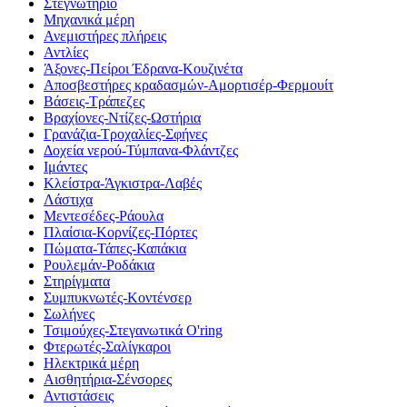
Στεγνωτήριο
Μηχανικά μέρη
Ανεμιστήρες πλήρεις
Αντλίες
Άξονες-Πείροι Έδρανα-Κουζινέτα
Αποσβεστήρες κραδασμών-Αμορτισέρ-Φερμουίτ
Βάσεις-Τράπεζες
Βραχίονες-Ντίζες-Ωστήρια
Γρανάζια-Τροχαλίες-Σφήνες
Δοχεία νερού-Τύμπανα-Φλάντζες
Ιμάντες
Κλείστρα-Άγκιστρα-Λαβές
Λάστιχα
Μεντεσέδες-Ράουλα
Πλαίσια-Κορνίζες-Πόρτες
Πώματα-Τάπες-Καπάκια
Ρουλεμάν-Ροδάκια
Στηρίγματα
Συμπυκνωτές-Κοντένσερ
Σωλήνες
Τσιμούχες-Στεγανωτικά O'ring
Φτερωτές-Σαλίγκαροι
Ηλεκτρικά μέρη
Αισθητήρια-Σένσορες
Αντιστάσεις