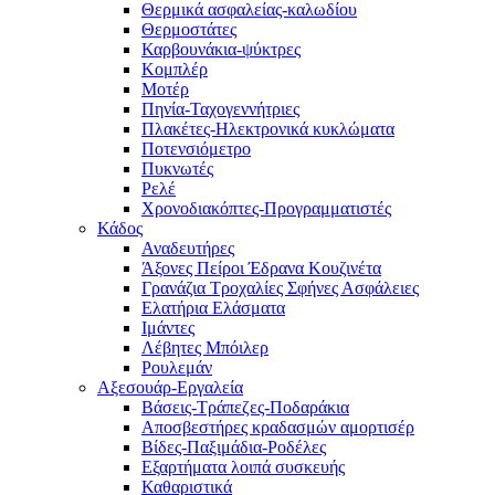
Θερμικά ασφαλείας-καλωδίου
Θερμοστάτες
Καρβουνάκια-ψύκτρες
Κομπλέρ
Μοτέρ
Πηνία-Ταχογεννήτριες
Πλακέτες-Ηλεκτρονικά κυκλώματα
Ποτενσιόμετρο
Πυκνωτές
Ρελέ
Χρονοδιακόπτες-Προγραμματιστές
Κάδος
Αναδευτήρες
Άξονες Πείροι Έδρανα Κουζινέτα
Γρανάζια Τροχαλίες Σφήνες Ασφάλειες
Ελατήρια Ελάσματα
Ιμάντες
Λέβητες Μπόιλερ
Ρουλεμάν
Αξεσουάρ-Εργαλεία
Βάσεις-Τράπεζες-Ποδαράκια
Αποσβεστήρες κραδασμών αμορτισέρ
Βίδες-Παξιμάδια-Ροδέλες
Εξαρτήματα λοιπά συσκευής
Καθαριστικά