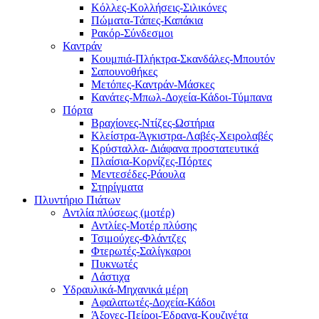
Κόλλες-Κολλήσεις-Σιλικόνες
Πώματα-Τάπες-Καπάκια
Ρακόρ-Σύνδεσμοι
Καντράν
Κουμπιά-Πλήκτρα-Σκανδάλες-Μπουτόν
Σαπουνοθήκες
Μετόπες-Καντράν-Μάσκες
Κανάτες-Μπωλ-Δοχεία-Κάδοι-Τύμπανα
Πόρτα
Βραχίονες-Ντίζες-Ωστήρια
Κλείστρα-Άγκιστρα-Λαβές-Χειρολαβές
Κρύσταλλα- Διάφανα προστατευτικά
Πλαίσια-Κορνίζες-Πόρτες
Μεντεσέδες-Ράουλα
Στηρίγματα
Πλυντήριο Πιάτων
Αντλία πλύσεως (μοτέρ)
Αντλίες-Μοτέρ πλύσης
Τσιμούχες-Φλάντζες
Φτερωτές-Σαλίγκαροι
Πυκνωτές
Λάστιχα
Υδραυλικά-Mηχανικά μέρη
Αφαλατωτές-Δοχεία-Κάδοι
Άξονες-Πείροι-Έδρανα-Κουζινέτα