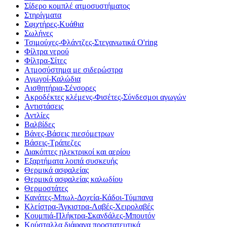
Σίδερο κομπλέ ατμοσυστήματος
Στηρίγματα
Σφιχτήρες-Κυάθια
Σωλήνες
Τσιμούχες-Φλάντζες-Στεγανωτικά O'ring
Φίλτρα νερού
Φίλτρα-Σίτες
Ατμοσύστημα με σιδερώστρα
Αγωγοί-Καλώδια
Αισθητήρια-Σένσορες
Ακροδέκτες κλέμενς-Φισέτες-Σύνδεσμοι αγωγών
Αντιστάσεις
Αντλίες
Βαλβίδες
Βάνες-Βάσεις πιεσόμετρων
Βάσεις-Τράπεζες
Διακόπτες ηλεκτρικοί και αερίου
Εξαρτήματα λοιπά συσκευής
Θερμικά ασφαλείας
Θερμικά ασφαλείας καλωδίου
Θερμοστάτες
Κανάτες-Μπωλ-Δοχεία-Κάδοι-Τύμπανα
Κλείστρα-Άγκιστρα-Λαβές-Χειρολαβές
Κουμπιά-Πλήκτρα-Σκανδάλες-Μπουτόν
Κρύσταλλα διάφανα προστατευτικά