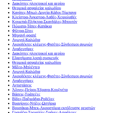
Διακόπτες ηλεκτρικοί και αερίου
Θερμικά ασφαλείας καλωδίου
Κανάτες-Μπωλ-Δοχεία-Κάδοι-Τύμπανα
Κλείστρα-Άγκιστρα-Λαβές-Χειρολαβές
Κουμπιά-Πλήκτρα-Σκανδάλες-Μπουτόν
Πώματα-Τάπες-Καπάκια
Φίλτρα-Σίτες
Μηχανή φραπέ
Αγωγοί-Καλώδια
Ακροδέκτες κλέμενς-Φισέτες-Σύνδεσμοι αγωγών
Αναδευτήρες
Διακόπτες ηλεκτρικοί και αερίου
Εξαρτήματα λοιπά συσκευής
Θερμικά ασφαλείας καλωδίου
Μίξερ-Μπλέντερ
Αγωγοί-Καλώδια
Ακροδέκτες κλέμενς-Φισέτες-Σύνδεσμοι αγωγών
Αναδευτήρες
Αντιστάσεις
Άξονες-Πείροι-Έδρανα-Κουζινέτα
Βάσεις-Τράπεζες
Βίδες-Παξιμάδια-Ροδέλες
Βραχίονες-Ντίζες-Ωστήρια
Βρυσάκια-Μπεκ-Ακροστόμια εκτόξευσης ρευστών
Γρανάζια-Τροχαλίες-Σφήνες-Ασφάλειες