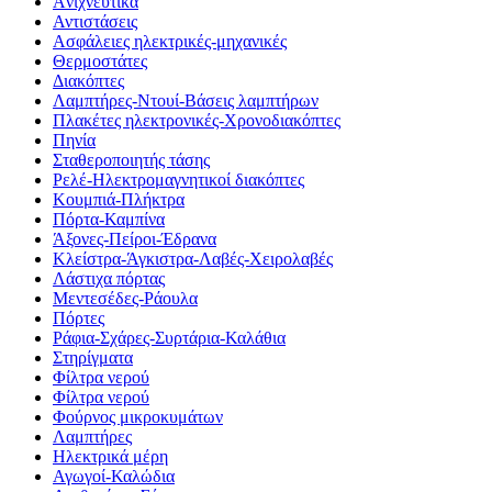
Aνιχνευτικά
Αντιστάσεις
Ασφάλειες ηλεκτρικές-μηχανικές
Θερμοστάτες
Διακόπτες
Λαμπτήρες-Ντουί-Βάσεις λαμπτήρων
Πλακέτες ηλεκτρονικές-Χρονοδιακόπτες
Πηνία
Σταθεροποιητής τάσης
Ρελέ-Ηλεκτρομαγνητικοί διακόπτες
Κουμπιά-Πλήκτρα
Πόρτα-Καμπίνα
Άξονες-Πείροι-Έδρανα
Κλείστρα-Άγκιστρα-Λαβές-Χειρολαβές
Λάστιχα πόρτας
Μεντεσέδες-Ράουλα
Πόρτες
Ράφια-Σχάρες-Συρτάρια-Καλάθια
Στηρίγματα
Φίλτρα νερού
Φίλτρα νερού
Φούρνος μικροκυμάτων
Λαμπτήρες
Ηλεκτρικά μέρη
Αγωγοί-Καλώδια