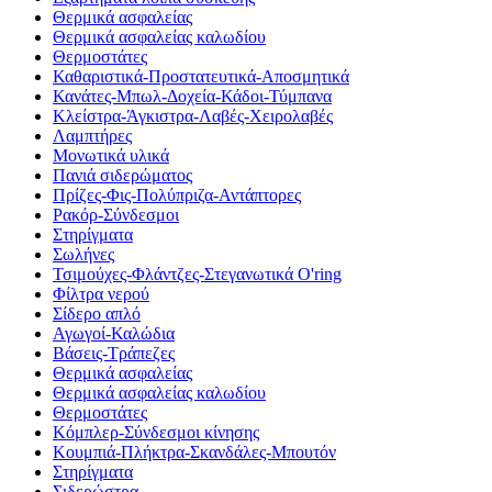
Θερμικά ασφαλείας
Θερμικά ασφαλείας καλωδίου
Θερμοστάτες
Καθαριστικά-Προστατευτικά-Αποσμητικά
Κανάτες-Μπωλ-Δοχεία-Κάδοι-Τύμπανα
Κλείστρα-Άγκιστρα-Λαβές-Χειρολαβές
Λαμπτήρες
Μονωτικά υλικά
Πανιά σιδερώματος
Πρίζες-Φις-Πολύπριζα-Αντάπτορες
Ρακόρ-Σύνδεσμοι
Στηρίγματα
Σωλήνες
Τσιμούχες-Φλάντζες-Στεγανωτικά O'ring
Φίλτρα νερού
Σίδερο απλό
Αγωγοί-Καλώδια
Βάσεις-Τράπεζες
Θερμικά ασφαλείας
Θερμικά ασφαλείας καλωδίου
Θερμοστάτες
Κόμπλερ-Σύνδεσμοι κίνησης
Κουμπιά-Πλήκτρα-Σκανδάλες-Μπουτόν
Στηρίγματα
Σιδερώστρα