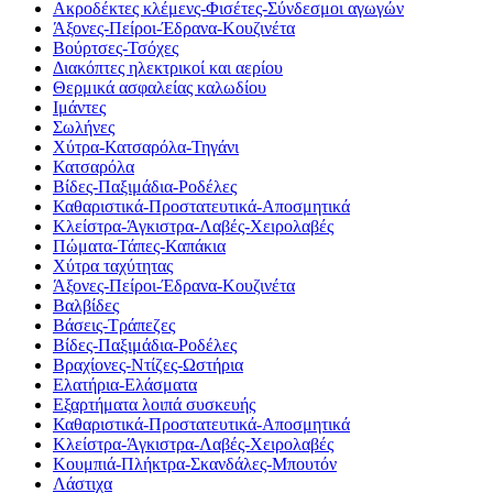
Ακροδέκτες κλέμενς-Φισέτες-Σύνδεσμοι αγωγών
Άξονες-Πείροι-Έδρανα-Κουζινέτα
Βούρτσες-Τσόχες
Διακόπτες ηλεκτρικοί και αερίου
Θερμικά ασφαλείας καλωδίου
Ιμάντες
Σωλήνες
Χύτρα-Κατσαρόλα-Τηγάνι
Κατσαρόλα
Βίδες-Παξιμάδια-Ροδέλες
Καθαριστικά-Προστατευτικά-Αποσμητικά
Κλείστρα-Άγκιστρα-Λαβές-Χειρολαβές
Πώματα-Τάπες-Καπάκια
Χύτρα ταχύτητας
Άξονες-Πείροι-Έδρανα-Κουζινέτα
Βαλβίδες
Βάσεις-Τράπεζες
Βίδες-Παξιμάδια-Ροδέλες
Βραχίονες-Ντίζες-Ωστήρια
Ελατήρια-Ελάσματα
Εξαρτήματα λοιπά συσκευής
Καθαριστικά-Προστατευτικά-Αποσμητικά
Κλείστρα-Άγκιστρα-Λαβές-Χειρολαβές
Κουμπιά-Πλήκτρα-Σκανδάλες-Μπουτόν
Λάστιχα