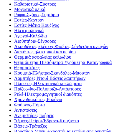
Καθαριστικά-Ξύστρες
Μονωτικά υλικά
Ράφια-Σχάρες-Συρτάρια
Εστίες-Καντράν
Εστίες-Μάτια-Κουζίνας
Ηλεκτρολογικά
Αγωγοί-Καλώδια
Αισθητήρια-Σένσορες
Ακροδέκτες κλέμενς-Φισέτες-Σύνδεσμοι αγωγών
Διακόπτες ηλεκτρικοί και αερίου
Θερμικά ασφαλείας καλωδίου
Θερμόμετρα-Πιεσόμετρα-Υγρόμετρα-Καταγραφικά
Θερμοστάτες
Κουμπιά-Πλήκτρα-Σκανδάλες-Μπουτόν
Λαμπτήρες-Ντουί-Βάσεις λαμπτήρων
Πλακέτες-Ηλεκτρονικά κυκλώματα
Πρίζες-Φις-Πολύπριζα-Αντάπτορες
Ρελέ-Ηλεκτρομαγνητικοί διακόπτες
Χρονοδιακόπτες-Ρολόγια
Φούρνος-Πόρτα
Αντιστάσεις
Ανεμιστήρες πλήρεις
Άξονες-Πείροι-Έδρανα-Κουζινέτα
Βάσεις-Τράπεζες
Βρυσάκια-Μπεκ-Ακροστόμια εκτόξευσης ρευστών