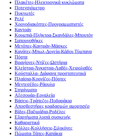
Πλακέτες-Ηλεκτρονικά κυκλώματα
Ποτενσιόμετρο
Πυκνωτές
Ρελέ
Χρονοδιακόπτες-Προγραμματιστές
Καντράν
Κουμπιά-Πλήκτρα-Σκανδάλες-Μπουτόν
Σαπουνοθήκες
Μετόπες-Καντράν-Μάσκες
Κανάτες-Μπωλ-Δοχεία-Κάδοι-Τύμπανα
Πόρτα
Βραχίονες-Ντίζες-Ωστήρια
Κλείστρα-Άγκιστρα-Λαβές-Χειρολαβές
Κρύσταλλα- Διάφανα προστατευτικά
Πλαίσια-Κορνίζες-Πόρτες
Μεντεσέδες-Ράουλα
Στηρίγματα
Αξεσουάρ-Εργαλεία
Βάσεις-Τράπεζες-Ποδαράκια
Αποσβεστήρες κραδασμών αμορτισέρ
Βίδες-Παξιμάδια-Ροδέλες
Εξαρτήματα λοιπά συσκευής
Καθαριστικά
Κόλλες-Κολλήσεις-Σιλικόνες
Πώματα-Τάπες-Καπάκια