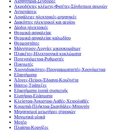
Αισθητήρια-Σένσορες
Ακροδέκτες κλέμενς-Φισέτες-Σύνδεσμοι αγωγών
Αντιστάσεις
Ασφάλειες ηλεκτρικές-μηχανικές
Διακόπτες ηλεκτρικοί και αερίου
Δίοδοι ηλεκτρικές
Θερμικά ασφαλείας
Θερμικά ασφαλείας καλωδίου
Θερμοστάτες
Μάγνητρον-Λυχνίες μικροκυμάτων
Πλακέτες-Ηλεκτρονικά κυκλώματα
Ποτενσιόμετρα-Ρυθμιστές
Πυκνωτές
Χρονοδιακόπτες-Προγραμματιστές-Χρονόμετρα
Εξαρτήματα
Άξονες-Πείροι-Έδρανα-Κουζινέτα
Βάσεις-Τράπεζες
Εξαρτήματα λοιπά συσκευής
Ελατήρια-Ελάσματα
Κλείστρα-Άγκιστρα-Λαβές-Χειρολαβές
Κουμπιά-Πλήκτρα-Σκανδάλες-Μπουτόν
Μηχανισμοί μειωτήρες στροφών
Μονωτικά υλικά
Μοτέρ
Πλαίσια-Κορνίζες