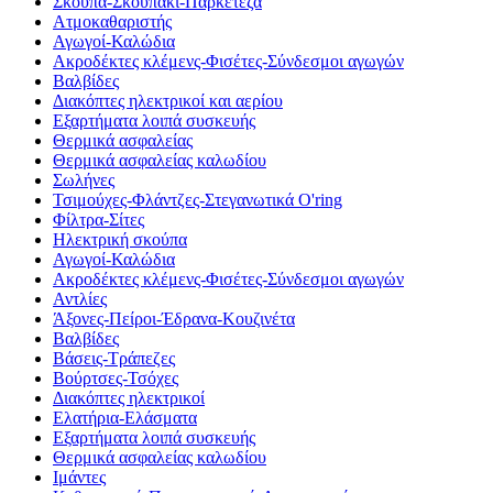
Σκούπα-Σκουπάκι-Παρκετέζα
Ατμοκαθαριστής
Αγωγοί-Καλώδια
Ακροδέκτες κλέμενς-Φισέτες-Σύνδεσμοι αγωγών
Βαλβίδες
Διακόπτες ηλεκτρικοί και αερίου
Εξαρτήματα λοιπά συσκευής
Θερμικά ασφαλείας
Θερμικά ασφαλείας καλωδίου
Σωλήνες
Τσιμούχες-Φλάντζες-Στεγανωτικά O'ring
Φίλτρα-Σίτες
Ηλεκτρική σκούπα
Αγωγοί-Καλώδια
Ακροδέκτες κλέμενς-Φισέτες-Σύνδεσμοι αγωγών
Αντλίες
Άξονες-Πείροι-Έδρανα-Κουζινέτα
Βαλβίδες
Βάσεις-Τράπεζες
Βούρτσες-Τσόχες
Διακόπτες ηλεκτρικοί
Ελατήρια-Ελάσματα
Εξαρτήματα λοιπά συσκευής
Θερμικά ασφαλείας καλωδίου
Ιμάντες