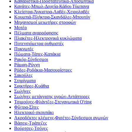
Καθαριστικά-Προστατευτικά-Αποσμητικά
Κανάτες-Μπωλ-Δοχεία-Κάδοι-Τύμπανα
Κλείστρα-Άγκιστρα-Λαβές-Χειρολαβές
Κουμπιά-Πλήκτρα-Σκανδάλες-Μπουτόν
Μηχανισμοί μειωτήρες στροφών
Μοτέρ
Πέλματα αναρρόφησης
Πλακέτες-Ηλεκτρονικά κυκλώματα
Ποτενσιόμετρα ρυθμιστές
Πυκνωτές
Πώματα-Τάπες-Καπάκια
Ρακόρ-Σύνδεσμοι
Ράμφη-Ρύγχη
Ρόδες-Ροδάκια-Μασουρίστρες
Σακούλες
Στηρίγματα
Σφικτήρες-Κυάθια
Σωλήνες
Σωλήνες μετάγγισης υγρών-Αντάπτορες
Τσιμούχες-Φλάντζες-Στεγανωτικά O'ring
Φίλτρα-Σίτες
Ηλεκτρικό σκουπάκι
Ακροδέκτες κλέμενς-Φισέτες-Σύνδεσμοι αγωγών
Βάσεις-Τράπεζες
Βούρτσες-Τσόχες