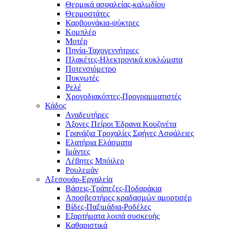
Θερμικά ασφαλείας-καλωδίου
Θερμοστάτες
Καρβουνάκια-ψύκτρες
Κομπλέρ
Μοτέρ
Πηνία-Ταχογεννήτριες
Πλακέτες-Ηλεκτρονικά κυκλώματα
Ποτενσιόμετρο
Πυκνωτές
Ρελέ
Χρονοδιακόπτες-Προγραμματιστές
Κάδος
Αναδευτήρες
Άξονες Πείροι Έδρανα Κουζινέτα
Γρανάζια Τροχαλίες Σφήνες Ασφάλειες
Ελατήρια Ελάσματα
Ιμάντες
Λέβητες Μπόιλερ
Ρουλεμάν
Αξεσουάρ-Εργαλεία
Βάσεις-Τράπεζες-Ποδαράκια
Αποσβεστήρες κραδασμών αμορτισέρ
Βίδες-Παξιμάδια-Ροδέλες
Εξαρτήματα λοιπά συσκευής
Καθαριστικά