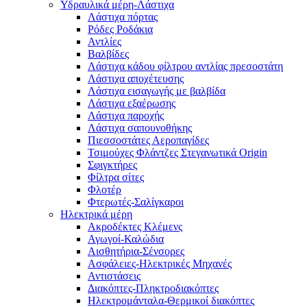
Υδραυλικά μέρη-Λάστιχα
Λάστιχα πόρτας
Ρόδες Ροδάκια
Αντλίες
Βαλβίδες
Λάστιχα κάδου φίλτρου αντλίας πρεσοστάτη
Λάστιχα αποχέτευσης
Λάστιχα εισαγωγής με βαλβίδα
Λάστιχα εξαέρωσης
Λάστιχα παροχής
Λάστιχα σαπουνοθήκης
Πιεσσοστάτες Αεροπαγίδες
Τσιμούχες Φλάντζες Στεγανωτικά Origin
Σφιγκτήρες
Φίλτρα σίτες
Φλοτέρ
Φτερωτές-Σαλίγκαροι
Ηλεκτρικά μέρη
Ακροδέκτες Κλέμενς
Αγωγοί-Καλώδια
Αισθητήρια-Σένσορες
Ασφάλειες-Ηλεκτρικές Μηχανές
Αντιστάσεις
Διακόπτες-Πληκτροδιακόπτες
Ηλεκτρομάνταλα-Θερμικοί διακόπτες