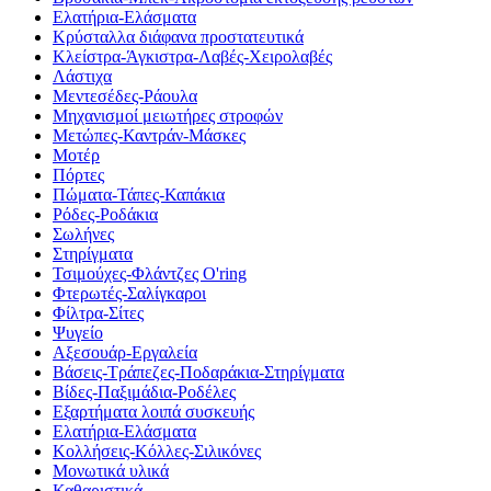
Ελατήρια-Ελάσματα
Κρύσταλλα διάφανα προστατευτικά
Κλείστρα-Άγκιστρα-Λαβές-Χειρολαβές
Λάστιχα
Μεντεσέδες-Ράουλα
Μηχανισμοί μειωτήρες στροφών
Μετώπες-Καντράν-Μάσκες
Μοτέρ
Πόρτες
Πώματα-Τάπες-Καπάκια
Ρόδες-Ροδάκια
Σωλήνες
Στηρίγματα
Τσιμούχες-Φλάντζες O'ring
Φτερωτές-Σαλίγκαροι
Φίλτρα-Σίτες
Ψυγείο
Αξεσουάρ-Εργαλεία
Βάσεις-Τράπεζες-Ποδαράκια-Στηρίγματα
Βίδες-Παξιμάδια-Ροδέλες
Εξαρτήματα λοιπά συσκευής
Ελατήρια-Ελάσματα
Κολλήσεις-Κόλλες-Σιλικόνες
Μονωτικά υλικά
Καθαριστικά