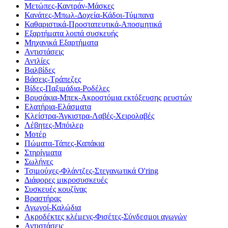
Μετώπες-Καντράν-Μάσκες
Κανάτες-Μπωλ-Δοχεία-Κάδοι-Τύμπανα
Καθαριστικά-Προστατευτικά-Αποσμητικά
Εξαρτήματα λοιπά συσκευής
Μηχανικά Εξαρτήματα
Αντιστάσεις
Αντλίες
Βαλβίδες
Βάσεις-Τράπεζες
Βίδες-Παξιμάδια-Ροδέλες
Βρυσάκια-Μπεκ-Ακροστόμια εκτόξευσης ρευστών
Ελατήρια-Ελάσματα
Κλείστρα-Άγκιστρα-Λαβές-Χειρολαβές
Λέβητες-Μπόιλερ
Μοτέρ
Πώματα-Τάπες-Καπάκια
Στηρίγματα
Σωλήνες
Τσιμούχες-Φλάντζες-Στεγανωτικά O'ring
Διάφορες μικροσυσκευές
Συσκευές κουζίνας
Βραστήρας
Αγωγοί-Καλώδια
Ακροδέκτες κλέμενς-Φισέτες-Σύνδεσμοι αγωγών
Αντιστάσεις