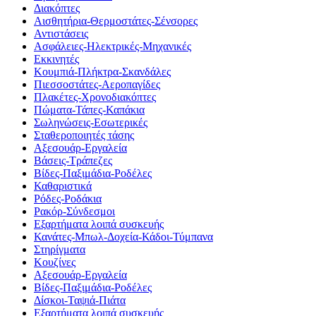
Διακόπτες
Αισθητήρια-Θερμοστάτες-Σένσορες
Αντιστάσεις
Ασφάλειες-Ηλεκτρικές-Μηχανικές
Εκκινητές
Κουμπιά-Πλήκτρα-Σκανδάλες
Πιεσσοστάτες-Αεροπαγίδες
Πλακέτες-Χρονοδιακόπτες
Πώματα-Τάπες-Καπάκια
Σωληνώσεις-Εσωτερικές
Σταθεροποιητές τάσης
Αξεσουάρ-Εργαλεία
Βάσεις-Τράπεζες
Βίδες-Παξιμάδια-Ροδέλες
Καθαριστικά
Ρόδες-Ροδάκια
Ρακόρ-Σύνδεσμοι
Εξαρτήματα λοιπά συσκευής
Κανάτες-Μπωλ-Δοχεία-Κάδοι-Τύμπανα
Στηρίγματα
Κουζίνες
Αξεσουάρ-Εργαλεία
Βίδες-Παξιμάδια-Ροδέλες
Δίσκοι-Ταψιά-Πιάτα
Εξαρτήματα λοιπά συσκευής