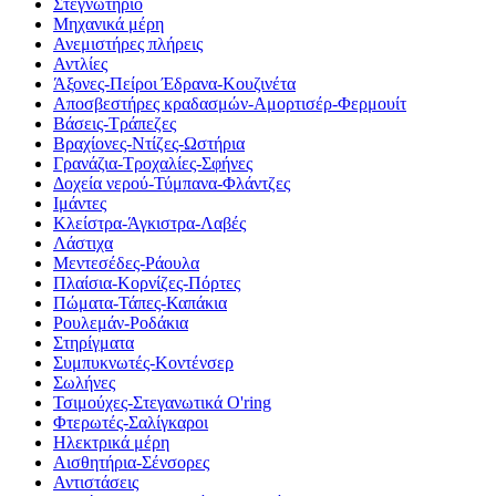
Στεγνωτήριο
Μηχανικά μέρη
Ανεμιστήρες πλήρεις
Αντλίες
Άξονες-Πείροι Έδρανα-Κουζινέτα
Αποσβεστήρες κραδασμών-Αμορτισέρ-Φερμουίτ
Βάσεις-Τράπεζες
Βραχίονες-Ντίζες-Ωστήρια
Γρανάζια-Τροχαλίες-Σφήνες
Δοχεία νερού-Τύμπανα-Φλάντζες
Ιμάντες
Κλείστρα-Άγκιστρα-Λαβές
Λάστιχα
Μεντεσέδες-Ράουλα
Πλαίσια-Κορνίζες-Πόρτες
Πώματα-Τάπες-Καπάκια
Ρουλεμάν-Ροδάκια
Στηρίγματα
Συμπυκνωτές-Κοντένσερ
Σωλήνες
Τσιμούχες-Στεγανωτικά O'ring
Φτερωτές-Σαλίγκαροι
Ηλεκτρικά μέρη
Αισθητήρια-Σένσορες
Αντιστάσεις