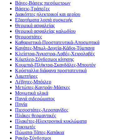
Βάνες-Βάσεις πιεσόμετρων
Βάσεις-Τράπεζες
Διακόπτες ηλεκτρικοί και αερίου
Εξαρτήματα λοιπά συσκευής
Θερμικά ασφαλείας
Θερμικά ασφαλείας καλωδίου
Θερμοστάτες
Καθαριστικά-Προστατευτικά-Αποσμητικά
Κανάτες-Μπωλ-Δοχεία-Κάδοι-Τύμπανα
Κλείστρα-Άγκιστρα-Λαβές-Χειρολαβές
Κόμπλερ-Σύνδεσμοι κίνησης
Κουμπιά-Πλήκτρα-Σκανδάλες-Μπουτόν
Κρύσταλλα διάφανα προστατευτικά
Λαμπτήρες
Λέβητες-Μπόιλερ
Μετώπες-Καντράν-Μάσκες
Μονωτικά υλικά
Πανιά σιδερώματος
Πηνία
Πιεσοστάτες-Αεροπαγίδες
Πλάκες θερμαντικές
Πλακέτες-Ηλεκτρονικά κυκλώματα
Πυκνωτές
Πώματα-Τάπες-Καπάκια
Ρακόρ-Σύνδεσμοι