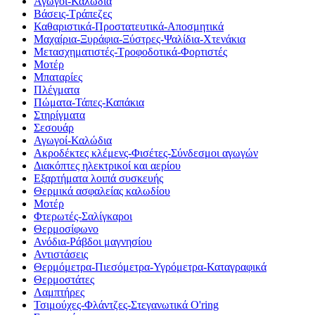
Αγωγοί-Καλώδια
Βάσεις-Τράπεζες
Καθαριστικά-Προστατευτικά-Αποσμητικά
Μαχαίρια-Ξυράφια-Ξύστρες-Ψαλίδια-Χτενάκια
Μετασχηματιστές-Τροφοδοτικά-Φορτιστές
Μοτέρ
Μπαταρίες
Πλέγματα
Πώματα-Τάπες-Καπάκια
Στηρίγματα
Σεσουάρ
Αγωγοί-Καλώδια
Ακροδέκτες κλέμενς-Φισέτες-Σύνδεσμοι αγωγών
Διακόπτες ηλεκτρικοί και αερίου
Εξαρτήματα λοιπά συσκευής
Θερμικά ασφαλείας καλωδίου
Μοτέρ
Φτερωτές-Σαλίγκαροι
Θερμοσίφωνο
Ανόδια-Ράβδοι μαγνησίου
Αντιστάσεις
Θερμόμετρα-Πιεσόμετρα-Υγρόμετρα-Καταγραφικά
Θερμοστάτες
Λαμπτήρες
Τσιμούχες-Φλάντζες-Στεγανωτικά O'ring