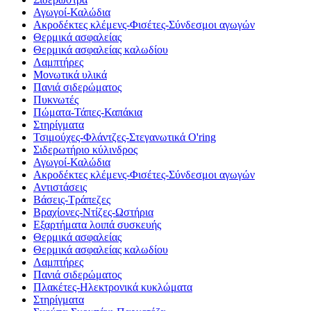
Αγωγοί-Καλώδια
Ακροδέκτες κλέμενς-Φισέτες-Σύνδεσμοι αγωγών
Θερμικά ασφαλείας
Θερμικά ασφαλείας καλωδίου
Λαμπτήρες
Μονωτικά υλικά
Πανιά σιδερώματος
Πυκνωτές
Πώματα-Τάπες-Καπάκια
Στηρίγματα
Τσιμούχες-Φλάντζες-Στεγανωτικά O'ring
Σιδερωτήριο κύλινδρος
Αγωγοί-Καλώδια
Ακροδέκτες κλέμενς-Φισέτες-Σύνδεσμοι αγωγών
Αντιστάσεις
Βάσεις-Τράπεζες
Βραχίονες-Ντίζες-Ωστήρια
Εξαρτήματα λοιπά συσκευής
Θερμικά ασφαλείας
Θερμικά ασφαλείας καλωδίου
Λαμπτήρες
Πανιά σιδερώματος
Πλακέτες-Ηλεκτρονικά κυκλώματα
Στηρίγματα