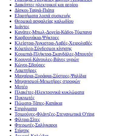
Διακόπτες ηλεκτρικοί και αερίου
Δίσκοι-Ταψιά-Πιάτα
Εξαρτήματα λοιπά συσκευής
Θερμικά ασφαλείας καλωδίου
Ιμάντες
Κανάτες-Μπωλ-Δοχεία-Κάδοι-Τύμπανα
Καρβουνάκια-Ψήκτρες
Κλείστρα-Άγκιστρα-Λαβές-Χειρολαβές
Κόμπλερ-Σύνδεσμοι κίνησης
Κουμπιά-Πλήκτρα-Σκανδάλες-Μπουτόν
Κρουνοί-Κάνουλες-Βάνες υγρών
Κώνοι-Σβούρες
Λαμπτήρες
Μαχαίρια-Ξυράφια-Ξύστρες-Ψαλίδια
Μηχανισμοί-Μειωτήρες στροφών
Μοτέρ
Πλακέτες-Ηλεκτρονικά κυκλώματα
Πυκνωτές
Πώματα-Τάπες-Καπάκια
Στηρίγματα
Τσιμούχες-Φλάντζες-Στεγανωτικά O'ring
Φίλτρα-Σίτες
Φτερωτές-Σαλίγκαροι
Στίφτης
Αγωγοί-Καλώδια