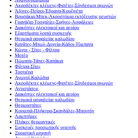
Ακροδέκτες κλέμενς-Φισέτες-Σύνδεσμοι αγωγών
Άξονες-Πείροι-Έδρανα-Κουζινέτα
Βρυσάκια-Μπεκ-Ακροστόμια εκτόξευσης ρευστών
Γρανάζια-Τροχαλίες-Σφήνες-Ασφάλειες
Διακόπτες ηλεκτρικοί και αερίου
Εξαρτήματα λοιπά συσκευής
Θερμικά ασφαλείας καλωδίου
Κανάτες-Μπωλ-Δοχεία-Κάδοι-Τύμπανα
Κώνοι - Σίτες - Φίλτρα
Μοτέρ
Πώματα-Τάπες-Καπάκια
Φίλτρα-Σίτες
Τοστιέρα
Αγωγοί-Καλώδια
Ακροδέκτες κλέμενς-Φισέτες-Σύνδεσμοι αγωγών
Αντιστάσεις
Διακόπτες ηλεκτρικοί και αερίου
Θερμικά ασφαλείας καλωδίου
Θερμοστάτες
Κουμπιά-Πλήκτρα-Σκανδάλες-Μπουτόν
Λαμπτήρες
Πλάκες θερμαντικές
Συσκευές προσωπικής υγιεινής
Ξυριστική μηχανή