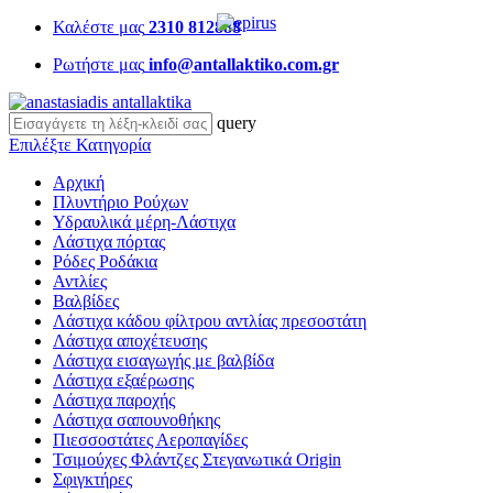
Καλέστε μας
2310 812888
Ρωτήστε μας
info@antallaktiko.com.gr
query
Επιλέξτε Κατηγορία
Αρχική
Πλυντήριο Ρούχων
Υδραυλικά μέρη-Λάστιχα
Λάστιχα πόρτας
Ρόδες Ροδάκια
Αντλίες
Βαλβίδες
Λάστιχα κάδου φίλτρου αντλίας πρεσοστάτη
Λάστιχα αποχέτευσης
Λάστιχα εισαγωγής με βαλβίδα
Λάστιχα εξαέρωσης
Λάστιχα παροχής
Λάστιχα σαπουνοθήκης
Πιεσσοστάτες Αεροπαγίδες
Τσιμούχες Φλάντζες Στεγανωτικά Origin
Σφιγκτήρες