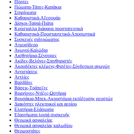
Πόρτες
Πώματα-Τάπες-Καπάκια
Στηρίγματα
Καθαριστικά-Αξεσουάρ
Δίσκοι-Ταψιά-Πιάτα
Κρύσταλλα διάφανα προστατευτικά
Καθαριστικά-Προσταυτετικά-Αποσμητικά
Συσκευές σιδερώματος
Ατμοσίδερο
Αγωγοί-Καλώδια
Αισθητήρια-Σένσορες
Ακίδες-Βελόνες-Σπινθηριστές
Ακροδέκτες κλέμενς-Φισέτες-Σύνδεσμοι αγωγών
Αντιστάσεις
Αντλίες
Βαλβίδες
Βάσεις-Τράπεζες
Βραχίονες-Ντίζες-Ωστήρια
Βρυσάκια-Μπεκ-Ακροστόμια εκτόξευσης ρευστών
Διακόπτες ηλεκτρικοί και αερίου
Ελατήρια-Ελάσματα
Εξαρτήματα λοιπά συσκευής
Θερμικά ασφαλείας
Θερμικά ασφαλείας καλωδίου
Θερμοστάτες