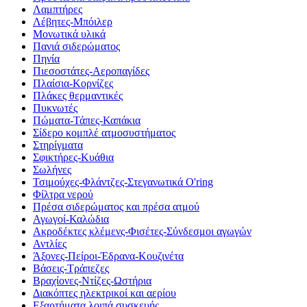
Λαμπτήρες
Λέβητες-Μπόιλερ
Μονωτικά υλικά
Πανιά σιδερώματος
Πηνία
Πιεσοστάτες-Αεροπαγίδες
Πλαίσια-Κορνίζες
Πλάκες θερμαντικές
Πυκνωτές
Πώματα-Τάπες-Καπάκια
Σίδερο κομπλέ ατμοσυστήματος
Στηρίγματα
Σφικτήρες-Κυάθια
Σωλήνες
Τσιμούχες-Φλάντζες-Στεγανωτικά O'ring
Φίλτρα νερού
Πρέσα σιδερώματος και πρέσα ατμού
Αγωγοί-Καλώδια
Ακροδέκτες κλέμενς-Φισέτες-Σύνδεσμοι αγωγών
Αντλίες
Άξονες-Πείροι-Έδρανα-Κουζινέτα
Βάσεις-Τράπεζες
Βραχίονες-Ντίζες-Ωστήρια
Διακόπτες ηλεκτρικοί και αερίου
Εξαρτήματα λοιπά συσκευής