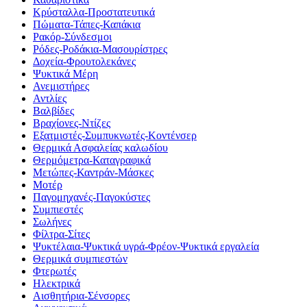
Κρύσταλλα-Προστατευτικά
Πώματα-Τάπες-Καπάκια
Ρακόρ-Σύνδεσμοι
Ρόδες-Ροδάκια-Μασουρίστρες
Δοχεία-Φρουτολεκάνες
Ψυκτικά Μέρη
Ανεμιστήρες
Αντλίες
Βαλβίδες
Βραχίονες-Ντίζες
Εξατμιστές-Συμπυκνωτές-Κοντένσερ
Θερμικά Ασφαλείας καλωδίου
Θερμόμετρα-Καταγραφικά
Μετώπες-Καντράν-Μάσκες
Μοτέρ
Παγομηχανές-Παγοκύστες
Συμπιεστές
Σωλήνες
Φίλτρα-Σίτες
Ψυκτέλαια-Ψυκτικά υγρά-Φρέον-Ψυκτικά εργαλεία
Θερμικά συμπιεστών
Φτερωτές
Ηλεκτρικά
Αισθητήρια-Σένσορες