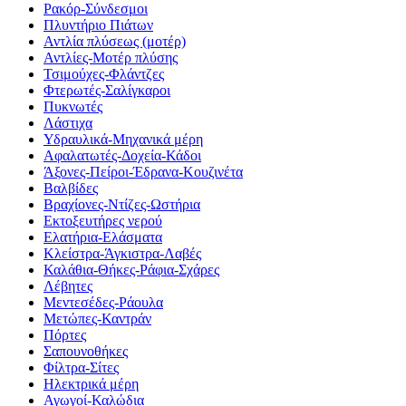
Ρακόρ-Σύνδεσμοι
Πλυντήριο Πιάτων
Αντλία πλύσεως (μοτέρ)
Αντλίες-Μοτέρ πλύσης
Τσιμούχες-Φλάντζες
Φτερωτές-Σαλίγκαροι
Πυκνωτές
Λάστιχα
Υδραυλικά-Mηχανικά μέρη
Αφαλατωτές-Δοχεία-Κάδοι
Άξονες-Πείροι-Έδρανα-Κουζινέτα
Βαλβίδες
Βραχίονες-Ντίζες-Ωστήρια
Εκτοξευτήρες νερού
Ελατήρια-Ελάσματα
Κλείστρα-Άγκιστρα-Λαβές
Καλάθια-Θήκες-Ράφια-Σχάρες
Λέβητες
Μεντεσέδες-Ράουλα
Μετώπες-Καντράν
Πόρτες
Σαπουνοθήκες
Φίλτρα-Σίτες
Ηλεκτρικά μέρη
Αγωγοί-Καλώδια