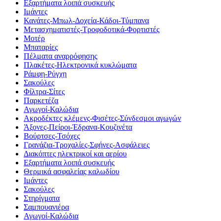
Εξαρτήματα λοιπά συσκευής
Ιμάντες
Κανάτες-Μπωλ-Δοχεία-Κάδοι-Τύμπανα
Μετασχηματιστές-Τροφοδοτικά-Φορτιστές
Μοτέρ
Μπαταρίες
Πέλματα αναρρόφησης
Πλακέτες-Ηλεκτρονικά κυκλώματα
Ράμφη-Ρύγχη
Σακούλες
Φίλτρα-Σίτες
Παρκετέζα
Αγωγοί-Καλώδια
Ακροδέκτες κλέμενς-Φισέτες-Σύνδεσμοι αγωγών
Άξονες-Πείροι-Έδρανα-Κουζινέτα
Βούρτσες-Τσόχες
Γρανάζια-Τροχαλίες-Σφήνες-Ασφάλειες
Διακόπτες ηλεκτρικοί και αερίου
Εξαρτήματα λοιπά συσκευής
Θερμικά ασφαλείας καλωδίου
Ιμάντες
Σακούλες
Στηρίγματα
Σαμπουανιέρα
Αγωγοί-Καλώδια