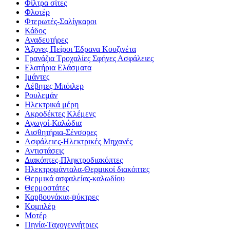
Φίλτρα σίτες
Φλοτέρ
Φτερωτές-Σαλίγκαροι
Κάδος
Αναδευτήρες
Άξονες Πείροι Έδρανα Κουζινέτα
Γρανάζια Τροχαλίες Σφήνες Ασφάλειες
Ελατήρια Ελάσματα
Ιμάντες
Λέβητες Μπόιλερ
Ρουλεμάν
Ηλεκτρικά μέρη
Ακροδέκτες Κλέμενς
Αγωγοί-Καλώδια
Αισθητήρια-Σένσορες
Ασφάλειες-Ηλεκτρικές Μηχανές
Αντιστάσεις
Διακόπτες-Πληκτροδιακόπτες
Ηλεκτρομάνταλα-Θερμικοί διακόπτες
Θερμικά ασφαλείας-καλωδίου
Θερμοστάτες
Καρβουνάκια-ψύκτρες
Κομπλέρ
Μοτέρ
Πηνία-Ταχογεννήτριες