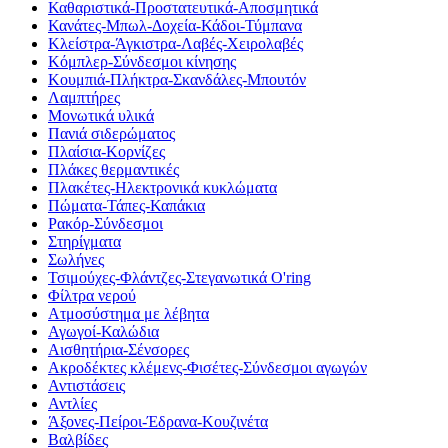
Καθαριστικά-Προστατευτικά-Αποσμητικά
Κανάτες-Μπωλ-Δοχεία-Κάδοι-Τύμπανα
Κλείστρα-Άγκιστρα-Λαβές-Χειρολαβές
Κόμπλερ-Σύνδεσμοι κίνησης
Κουμπιά-Πλήκτρα-Σκανδάλες-Μπουτόν
Λαμπτήρες
Μονωτικά υλικά
Πανιά σιδερώματος
Πλαίσια-Κορνίζες
Πλάκες θερμαντικές
Πλακέτες-Ηλεκτρονικά κυκλώματα
Πώματα-Τάπες-Καπάκια
Ρακόρ-Σύνδεσμοι
Στηρίγματα
Σωλήνες
Τσιμούχες-Φλάντζες-Στεγανωτικά O'ring
Φίλτρα νερού
Ατμοσύστημα με λέβητα
Αγωγοί-Καλώδια
Αισθητήρια-Σένσορες
Ακροδέκτες κλέμενς-Φισέτες-Σύνδεσμοι αγωγών
Αντιστάσεις
Αντλίες
Άξονες-Πείροι-Έδρανα-Κουζινέτα
Βαλβίδες