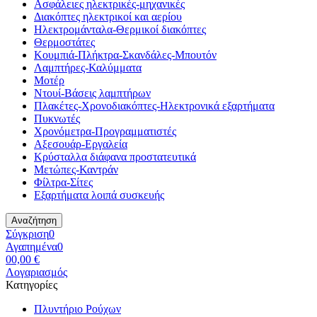
Ασφάλειες ηλεκτρικές-μηχανικές
Διακόπτες ηλεκτρικοί και αερίου
Ηλεκτρομάνταλα-Θερμικοί διακόπτες
Θερμοστάτες
Κουμπιά-Πλήκτρα-Σκανδάλες-Μπουτόν
Λαμπτήρες-Καλύμματα
Μοτέρ
Ντουί-Βάσεις λαμπτήρων
Πλακέτες-Χρονοδιακόπτες-Ηλεκτρονικά εξαρτήματα
Πυκνωτές
Χρονόμετρα-Προγραμματιστές
Αξεσουάρ-Εργαλεία
Κρύσταλλα διάφανα προστατευτικά
Μετώπες-Καντράν
Φίλτρα-Σίτες
Εξαρτήματα λοιπά συσκευής
Αναζήτηση
Σύγκριση
0
Αγαπημένα
0
0
0,00 €
Λογαριασμός
Κατηγορίες
Πλυντήριο Ρούχων