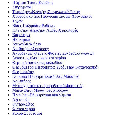
Πώματα-Τάπες-Καπάκια
Στηρίγματα
Τσιμούχες-Φλάντζες-Στεγανωτικά O'ring
Χρονοδιακόπτες-Προγραμματιστές-Χρονόμετρα
Τηγάνι
Βίδες-Παξιμάδια-Ροδέλες
Κλείστρα-Άγκιστρα-Λαβές-Χειρολαβές
Καφετιέρα
Ηλεκτρικά
Αγωγοί-Καλώδια
Αισθητήρια-Σένσορες
Ακροδέκτες κλέμενς-Φισέτες-Σύνδεσμοι αγωγών
Διακόπτες ηλεκτρικοί και αερίου
Θερμικά ασφαλείας καλωδίου
Θερμόμετρα-Πιεσόμετρα-Υγρόμετρα-Καταγραφικά
Θερμοστάτες
Κουμπιά-Πλήκτρα-Σκανδάλες-Μπουτόν
Λαμπτήρες
Μετασχηματιστές-Τροφοδοτικά-Φορτιστές
Μηχανισμοί-Μειωτήρες στροφών
Πλακέτες-Ηλεκτρονικά κυκλώματα
Αξεσουάρ
Φίλτρα-Σίτες
Φίλτρα νερού
Ρακόρ-Σύνδεσμοι