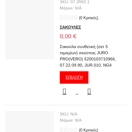
SKU:
07.JR60.1
Μάρκα:
N/A
(
0
Κριτικές
)
ΣΑΚΟΥΛΕΣ
0,00 €
Σακούλα συνθετική (σετ 5
τεμαχίων) σκούπας JURO
PRO(VERO) 5200103710966,
07.22.09.90, JUR.010, NG4
ΕΠΙΛΟΓΉ
SKU:
N/A
Μάρκα:
N/A
(
0
Κριτικές
)