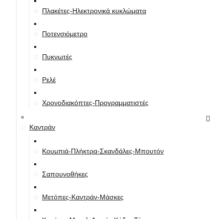
Πλακέτες-Ηλεκτρονικά κυκλώματα
Ποτενσιόμετρο
Πυκνωτές
Ρελέ
Χρονοδιακόπτες-Προγραμματιστές
Καντράν
Κουμπιά-Πλήκτρα-Σκανδάλες-Μπουτόν
Σαπουνοθήκες
Μετόπες-Καντράν-Μάσκες