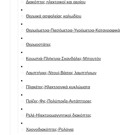
Διακόπτες ηλεκτρικοί και αερίου
Θερμικά ασφαλείας καλωδίου
Θερμόμετρα-Πιεσόμετρα-Υγρόμετρα-Καταγραφικά
Θερμοστάτες
Κουμπιά-Πλήκτρα-Σκανδάλες-Μπουτόν
Λαμπτήρες-Ντουί-Βάσεις λαμπτήρων
Πλακέτες-Ηλεκτρονικά κυκλώματα
Πρίζες-Φις-Πολύπριζα-Αντάπτορες
Ρελέ-Ηλεκτρομαγνητικοί διακόπτες
Χρονοδιακόπτες-Ρολόγια