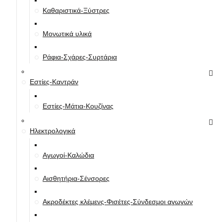
Καθαριστικά-Ξύστρες
Μονωτικά υλικά
Ράφια-Σχάρες-Συρτάρια
Εστίες-Καντράν
Εστίες-Μάτια-Κουζίνας
Ηλεκτρολογικά
Αγωγοί-Καλώδια
Αισθητήρια-Σένσορες
Ακροδέκτες κλέμενς-Φισέτες-Σύνδεσμοι αγωγών