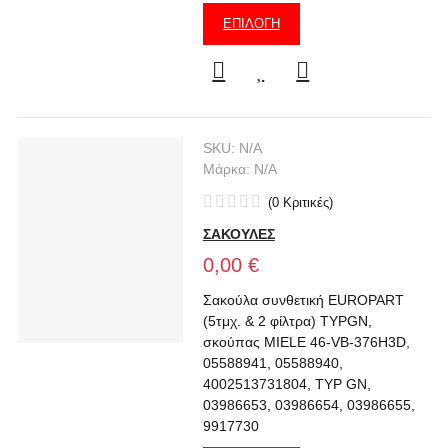
ΕΠΙΛΟΓΉ
SKU:
N/A
Μάρκα:
N/A
(
0
Κριτικές
)
ΣΑΚΟΥΛΕΣ
0,00 €
Σακούλα συνθετική EUROPART
(5τμχ. & 2 φίλτρα) TYPGN,
σκούπας MIELE 46-VB-376H3D,
05588941, 05588940,
4002513731804, TYP GN,
03986653, 03986654, 03986655,
9917730