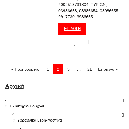
4002513731804, TYP GN,
03986653, 03986654, 03986655,
9917730, 3986655
ΕΠΙΛΟΓΉ
« Προηγούμενο
1
2
3
…
21
Επόμενο »
Αρχική
Πλυντήριο Ρούχων
Υδραυλικά μέρη-Λάστιχα