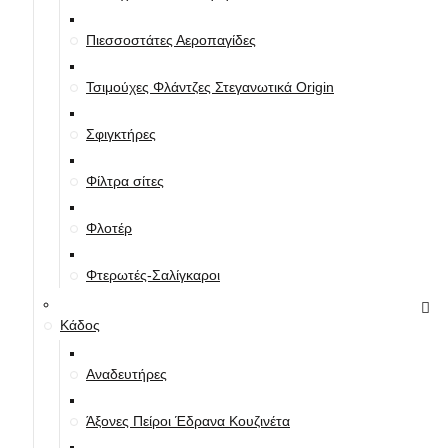
Πιεσσοστάτες Αεροπαγίδες
Τσιμούχες Φλάντζες Στεγανωτικά Origin
Σφιγκτήρες
Φίλτρα σίτες
Φλοτέρ
Φτερωτές-Σαλίγκαροι
Κάδος
Αναδευτήρες
Άξονες Πείροι Έδρανα Κουζινέτα