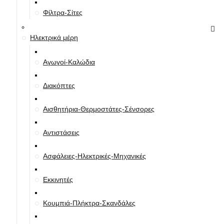
Φίλτρα-Σίτες
Ηλεκτρικά μέρη
Αγωγοί-Καλώδια
Διακόπτες
Αισθητήρια-Θερμοστάτες-Σένσορες
Αντιστάσεις
Ασφάλειες-Ηλεκτρικές-Μηχανικές
Εκκινητές
Κουμπιά-Πλήκτρα-Σκανδάλες