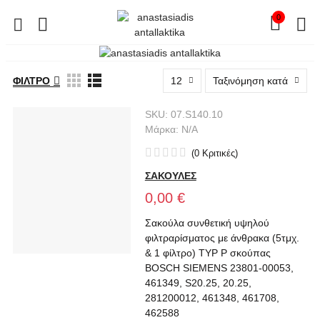
0
ΦΊΛΤΡΟ
12
Ταξινόμηση κατά
SKU:
07.S140.10
Μάρκα:
N/A
(
0
Κριτικές
)
ΣΑΚΟΥΛΕΣ
0,00 €
Σακούλα συνθετική υψηλού
φιλτραρίσματος με άνθρακα (5τμχ.
& 1 φίλτρο) TYP P σκούπας
BOSCH SIEMENS 23801-00053,
461349, S20.25, 20.25,
281200012, 461348, 461708,
462588