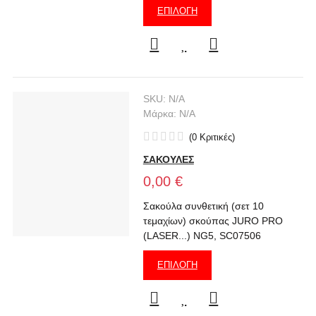
ΕΠΙΛΟΓΉ
SKU:
N/A
Μάρκα:
N/A
(
0
Κριτικές
)
ΣΑΚΟΥΛΕΣ
0,00 €
Σακούλα συνθετική (σετ 10
τεμαχίων) σκούπας JURO PRO
(LASER...) NG5, SC07506
ΕΠΙΛΟΓΉ