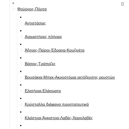
Φούρνος-Πόρτα
Αντιστάσεις
Ανεμιστήρες πλήρεις
Άξονες-Πείροι-Έδρανα-Κουζινέτα
Βάσεις-Τράπεζες
Βρυσάκια-Μπεκ-Ακροστόμια εκτόξευσης ρευστών
Ελατήρια-Ελάσματα
Κρύσταλλα διάφανα προστατευτικά
Κλείστρα-Άγκιστρα-Λαβές-Χειρολαβές