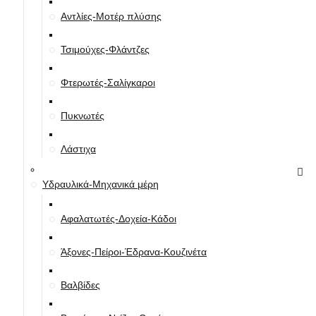
Αντλίες-Μοτέρ πλύσης
Τσιμούχες-Φλάντζες
Φτερωτές-Σαλίγκαροι
Πυκνωτές
Λάστιχα
Υδραυλικά-Mηχανικά μέρη
Αφαλατωτές-Δοχεία-Κάδοι
Άξονες-Πείροι-Έδρανα-Κουζινέτα
Βαλβίδες