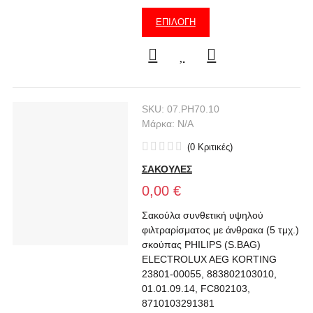
ΕΠΙΛΟΓΉ
SKU:
07.PH70.10
Μάρκα:
N/A
(
0
Κριτικές
)
ΣΑΚΟΥΛΕΣ
0,00 €
Σακούλα συνθετική υψηλού
φιλτραρίσματος με άνθρακα (5 τμχ.)
σκούπας PHILIPS (S.BAG)
ELECTROLUX AEG KORTING
23801-00055, 883802103010,
01.01.09.14, FC802103,
8710103291381