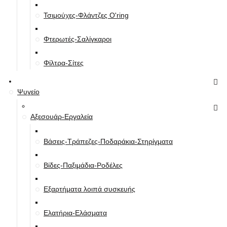
Τσιμούχες-Φλάντζες O'ring
Φτερωτές-Σαλίγκαροι
Φίλτρα-Σίτες
Ψυγείο
Αξεσουάρ-Εργαλεία
Βάσεις-Τράπεζες-Ποδαράκια-Στηρίγματα
Βίδες-Παξιμάδια-Ροδέλες
Εξαρτήματα λοιπά συσκευής
Ελατήρια-Ελάσματα