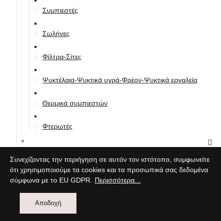
Συμπιεστές
Σωλήνες
Φίλτρα-Σίτες
Ψυκτέλαια-Ψυκτικά υγρά-Φρέον-Ψυκτικά εργαλεία
Θερμικά συμπιεστών
Φτερωτές
Ηλεκτρικά
Συνεχίζοντας την περιήγηση σε αυτόν τον ιστότοπο, συμφωνείτε
ότι χρησιμοποιούμε τα cookies και τα προσωπικά σας δεδομένα
Αισθητήρια-Σένσορες
σύμφωνα με το EU GDPR.
Περισσότερα...
Aνιχνευτικά
Αποδοχή