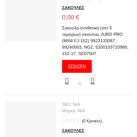
ΣΑΚΟΥΛΕΣ
0,00 €
Σακούλα συνθετική (σετ 5
τεμαχίων) σκούπας JURO PRO
(MINI FJ-152) 9923133087,
99240003, NG2, 5200103710980,
152-17, SC07507
ΕΠΙΛΟΓΉ
SKU:
N/A
Μάρκα:
N/A
(
0
Κριτικές
)
ΣΑΚΟΥΛΕΣ