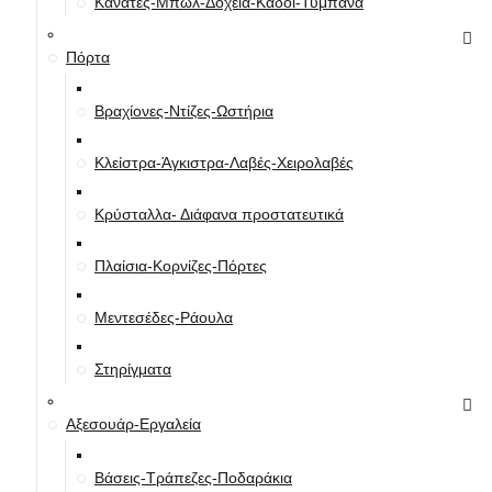
Κανάτες-Μπωλ-Δοχεία-Κάδοι-Τύμπανα
Πόρτα
Βραχίονες-Ντίζες-Ωστήρια
Κλείστρα-Άγκιστρα-Λαβές-Χειρολαβές
Κρύσταλλα- Διάφανα προστατευτικά
Πλαίσια-Κορνίζες-Πόρτες
Μεντεσέδες-Ράουλα
Στηρίγματα
Αξεσουάρ-Εργαλεία
Βάσεις-Τράπεζες-Ποδαράκια