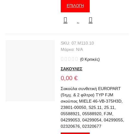
ΕΠΙΛΟΓΉ
SKU:
07.M110.10
Μάρκα:
N/A
(
0
Κριτικές
)
ΣΑΚΟΥΛΕΣ
0,00 €
Σακούλα συνθετική EUROPART
(5τμχ. & 2 φίλτρα) TYP FJM
σκούπας MIELE 46-VB-375H3D,
23801-00050, S25.11, 25.11,
05588921, 05588920, FJM,
04299053, 04299054, 04299055,
02320676, 02320677