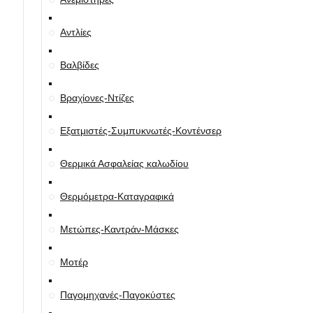
Αντλίες
Βαλβίδες
Βραχίονες-Ντίζες
Εξατμιστές-Συμπυκνωτές-Κοντένσερ
Θερμικά Ασφαλείας καλωδίου
Θερμόμετρα-Καταγραφικά
Μετώπες-Καντράν-Μάσκες
Μοτέρ
Παγομηχανές-Παγοκύστες