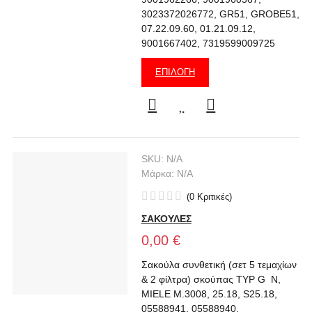
3023372026772, GR51, GROBE51,
07.22.09.60, 01.21.09.12,
9001667402, 7319599009725
ΕΠΙΛΟΓΉ
SKU:
N/A
Μάρκα:
N/A
(
0
Κριτικές
)
ΣΑΚΟΥΛΕΣ
0,00 €
Σακούλα συνθετική (σετ 5 τεμαχίων
& 2 φίλτρα) σκούπας TYP G N,
MIELE M.3008, 25.18, S25.18,
05588941, 05588940,