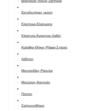
Βραχίονες-Ντίζες-Ωστήρια
Εκτοξευτήρες νερού
Ελατήρια-Ελάσματα
Κλείστρα-Άγκιστρα-Λαβές
Καλάθια-Θήκες-Ράφια-Σχάρες
Λέβητες
Μεντεσέδες-Ράουλα
Μετώπες-Καντράν
Πόρτες
Σαπουνοθήκες