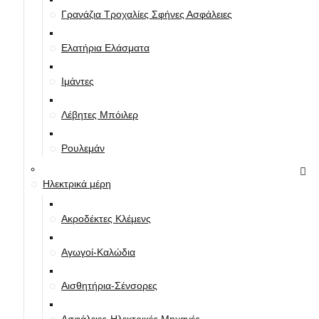
Γρανάζια Τροχαλίες Σφήνες Ασφάλειες
Ελατήρια Ελάσματα
Ιμάντες
Λέβητες Μπόιλερ
Ρουλεμάν
Ηλεκτρικά μέρη
Ακροδέκτες Κλέμενς
Αγωγοί-Καλώδια
Αισθητήρια-Σένσορες
Ασφάλειες-Ηλεκτρικές Μηχανές