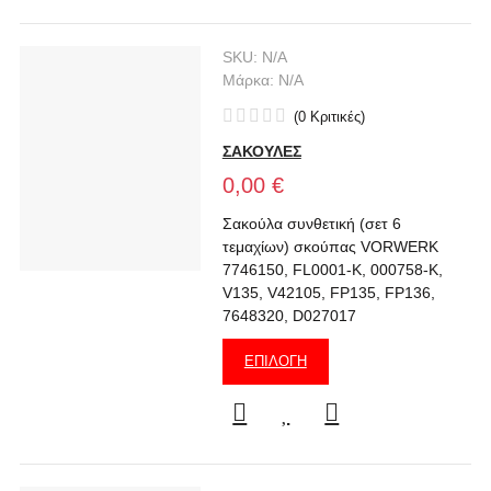
SKU:
N/A
Μάρκα:
N/A
(
0
Κριτικές
)
ΣΑΚΟΥΛΕΣ
0,00 €
Σακούλα συνθετική (σετ 6
τεμαχίων) σκούπας VORWERK
7746150, FL0001-K, 000758-K,
V135, V42105, FP135, FP136,
7648320, D027017
ΕΠΙΛΟΓΉ