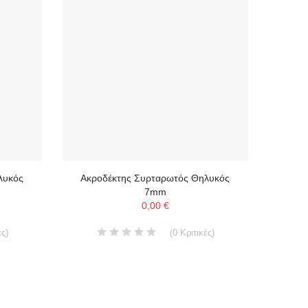
λυκός
Ακροδέκτης Συρταρωτός Θηλυκός
7mm
0,00 €
ές
)
(
0
Κριτικές
)