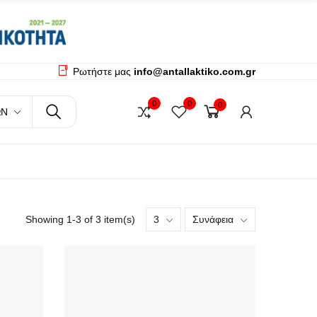
Ρωτήστε μας
info@antallaktiko.com.gr
q
0
0
0
ΏΝ
u
e
r
y
Showing 1-3 of 3 item(s)
3
Συνάφεια